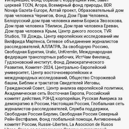
Интернешнл, Фонд борьбы с коррупцией Инк, Завет
церквей TCCN, Агора, Всемирный фонд природы, BDR
Novaja Gazeta-Europe, Алтай проект, Образовательный дом
прав человека Чернигов, Фонд Дом Прав Человека,
Белорусский дом прав человека имени Бориса Звозскова,
Дом прав человека Тбилиси, Дом прав человека Ереван,
Дом прав человека Крым, Центр дикого лосося, TVR
Studios, ТВ Дождь, Центр европейских исследований им
Вилфрида Мартенса, Сетевое объединение журналистов
расследователей, АЛЛАТРА, За свободную Россию,
Свободная Бурятия, Uralic, UnKremlin, Международная
федерация транспортных рабочих, ИстЧам Финланд,
Гудзоновский институт, Фонд Демократического
Развития, Комитет-2024, Центрально-Европейский
университет, Центр восточноевропейских и
международных исследований, Общество Сторожевой
башни, Библии и трактатов Свидетелей Иеговы,
Гражданский Совет, Центр анализа европейской политики,
Академическая сеть Восточная Европа, Российский
комитет действия, РЭНД корпорейшн, Русская Америка за
демократию в России, Настоящая Россия, Глобальная сеть
журналистов-расследователей, Служба поддержки,
Свободная Россия Берлин, Свободная Россия Северный
Рейн-Вестфалия, Фонд глобальной помощи, Антивоенный
комитет России, Russie-Libertes, La Asocicion de Rusos