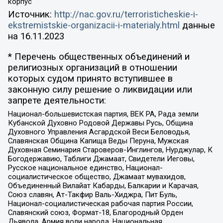
корпус
Источник:
http://nac.gov.ru/terroristicheskie-i-
ekstremistskie-organizacii-i-materialy.html
данные
на
16.11.2023
* Перечень общественных объединений и
религиозных организаций в отношении
которых судом принято вступившее в
законную силу решение о ликвидации или
запрете деятельности:
Национал-большевистская партия, ВЕК РА, Рада земли
Кубанской Духовно Родовой Державы Русь, Община
Духовного Управления Асгардской Веси Беловодья,
Славянская Община Капища Веды Перуна, Мужская
Духовная Семинария Староверов-Инглингов, Нурджулар, К
Богодержавию, Таблиги Джамаат, Свидетели Иеговы,
Русское национальное единство, Национал-
социалистическое общество, Джамаат мувахидов,
Объединенный Вилайат Кабарды, Балкарии и Карачая,
Союз славян, Ат-Такфир Валь-Хиджра, Пит Буль,
Национал-социалистическая рабочая партия России,
Славянский союз, Формат-18, Благородный Орден
Дьявола, Армия воли народа, Национальная