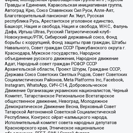
Правды и Единения, Каракольская инициативная группа,
Автоград Крю, Союз Славянских Сил Руси, Алля-Аят,
Благотворительный пансионат Ак Умут, Русская
республика Русь, Арестантское уголовное единство,
Башкорт, Нация и свобода, Нация и свобода, W.H.С., Фалунь
Дафа, Иртыш Ultras, Русский Патриотический клуб-
Новокузнецк/РПК, Сибирский державный союз, Фонд
борьбы с коррупцией, Фонд защиты прав граждан, Штабы
Навального, Совет граждан СССР Прикубанского округа г.
Краснодара, Мужское государство, Народное
объединение русского движения, Народное движение
Адат, Народный совет граждан РСФСР СССР
Архангельской области, Проект Штурм, Граждане СССР,
Держава Союз Советских Светлых Родов, Совет Советских
Социалистических Районов, Meta Platforms Inc, Facebook,
Instagram, WhatsApp, СИЧ-С14, Добровольческое
Движение Организации украинских националистов, Черный
Комитет, Татарстанское Региональное Всетатарское
общественное движение, Невоград, Молодежное
Демократическое Движение Весна, Верховный Совет
Татарской Автономной Советской Социалистической
Республики, Конгресс ойрат-калмыцкого народа,
Исполнительный комитет совета народных депутатов
Красноярского края, Этническое национальное