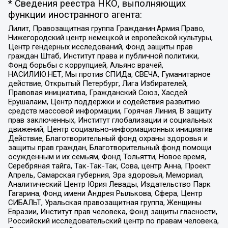
* Сведения реестра НКО, выполняющих
функции иностранного агента:
Лилит, Правозащитная группа Гражданин.Армия.Право,
Нижегородский центр немецкой и европейской культуры,
Центр гендерных исследований, Фонд защиты прав
граждан Штаб, Институт права и публичной политики,
Фонд борьбы с коррупцией, Альянс врачей,
НАСИЛИЮ.НЕТ, Мы против СПИДа, СВЕЧА, Гуманитарное
действие, Открытый Петербург, Лига Избирателей,
Правовая инициатива, Гражданский Союз, Хасдей
Ерушалаим, Центр поддержки и содействия развитию
средств массовой информации, Горячая Линия, В защиту
прав заключенных, Институт глобализации и социальных
движений, Центр социально-информационных инициатив
Действие, Благотворительный фонд охраны здоровья и
защиты прав граждан, Благотворительный фонд помощи
осужденным и их семьям, Фонд Тольятти, Новое время,
Серебряная тайга, Так-Так-Так, Сова, центр Анна, Проект
Апрель, Самарская губерния, Эра здоровья, Мемориал,
Аналитический Центр Юрия Левады, Издательство Парк
Гагарина, Фонд имени Андрея Рылькова, Сфера, Центр
СИБАЛЬТ, Уральская правозащитная группа, Женщины
Евразии, Институт прав человека, Фонд защиты гласности,
Российский исследовательский центр по правам человека,