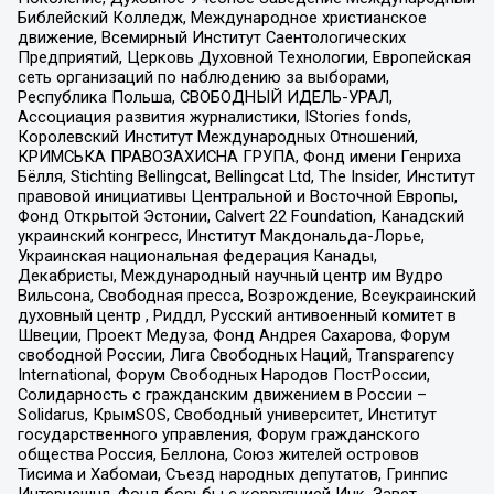
Библейский Колледж, Международное христианское
движение, Всемирный Институт Саентологических
Предприятий, Церковь Духовной Технологии, Европейская
сеть организаций по наблюдению за выборами,
Республика Польша, СВОБОДНЫЙ ИДЕЛЬ-УРАЛ,
Ассоциация развития журналистики, IStories fonds,
Королевский Институт Международных Отношений,
КРИМСЬКА ПРАВОЗАХИСНА ГРУПА, Фонд имени Генриха
Бёлля, Stichting Bellingcat, Bellingcat Ltd, The Insider, Институт
правовой инициативы Центральной и Восточной Европы,
Фонд Открытой Эстонии, Calvert 22 Foundation, Канадский
украинский конгресс, Институт Макдональда-Лорье,
Украинская национальная федерация Канады,
Декабристы, Международный научный центр им Вудро
Вильсона, Свободная пресса, Возрождение, Всеукраинский
духовный центр , Риддл, Русский антивоенный комитет в
Швеции, Проект Медуза, Фонд Андрея Сахарова, Форум
свободной России, Лига Свободных Наций, Transparеncy
International, Форум Свободных Народов ПостРоссии,
Солидарность с гражданским движением в России –
Solidarus, КрымSOS, Свободный университет, Институт
государственного управления, Форум гражданского
общества Россия, Беллона, Союз жителей островов
Тисима и Хабомаи, Съезд народных депутатов, Гринпис