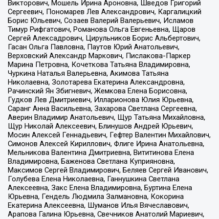
Викторович, Мошель Ирина Ароновна, Шведов Григорий
Сергеевич, Пономарев Лев Александрович, Каргалицкий
Борис Юльевич, Созаев Валерий Валерьевич, Исламов
Тимур Рифгатович, Романова Ольга Евгеньевна, Щаров
Сергей Алексадрович, Цирульников Борис Альбертович,
Гасан Ольга Павловна, Паутов Юрий Анатольевич,
Верховский Александр Маркович, Пислакова-Паркер
Марина Петровна, Кочеткова Татьяна Владимировна,
Чуркина Наталья Валерьевна, Акимова Татьяна
Николаевна, Золотарева Екатерина Александровна,
Рачинский Ян Збигневич, Жемкова Елена Борисовна,
Гудков Лев Дмитриевич, Илларионова Юлия Юрьевна,
Саранг Анна Васильевна, Захарова Светлана Сергеевна,
Аверин Владимир Анатольевич, Щур Татьяна Михайловна,
Щур Николай Алексеевич, Блинушов Андрей Юрьевич,
Мосин Алексей Геннадьевич, Гефтер Валентин Михайлович,
Симонов Алексей Кириллович, Флиге Ирина Анатольевна,
Мельникова Валентина Дмитриевна, Вититинова Елена
Владимировна, Баженова Светлана Куприяновна,
Максимов Сергей Владимирович, Беляев Сергей Иванович,
Голубева Елена Николаевна, Ганнушкина Светлана
Алексеевна, Закс Елена Владимировна, Буртина Елена
Юрьевна, Гендель Людмила Залмановна, Кокорина
Екатерина Алексеевна, Шуманов Илья Вячеславович,
Арапова Галина Юрьевна, Свечников Анатолий Мариевич,