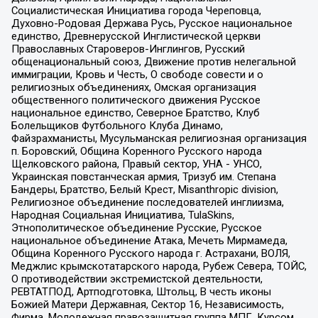
Социалистическая Инициатива города Череповца,
Духовно-Родовая Держава Русь, Русское национальное
единство, Древнерусской Инглистической церкви
Православных Староверов-Инглингов, Русский
общенациональный союз, Движение против нелегальной
иммиграции, Кровь и Честь, О свободе совести и о
религиозных объединениях, Омская организация
общественного политического движения Русское
национальное единство, Северное Братство, Клуб
Болельщиков Футбольного Клуба Динамо,
Файзрахманисты, Мусульманская религиозная организация
п. Боровский, Община Коренного Русского народа
Щелковского района, Правый сектор, УНА - УНСО,
Украинская повстанческая армия, Тризуб им. Степана
Бандеры, Братство, Белый Крест, Misanthropic division,
Религиозное объединение последователей инглиизма,
Народная Социальная Инициатива, TulaSkins,
Этнополитическое объединение Русские, Русское
национальное объединение Атака, Мечеть Мирмамеда,
Община Коренного Русского народа г. Астрахани, ВОЛЯ,
Меджлис крымскотатарского народа, Рубеж Севера, ТОЙС,
О противодействии экстремистской деятельности,
РЕВТАТПОД, Артподготовка, Штольц, В честь иконы
Божией Матери Державная, Сектор 16, Независимость,
Фирма, Молодежная правозащитная группа МПГ, Курсом