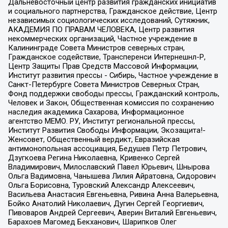
Дальневосточный центр развития гражданских инициатив
и социального партнерства, Гражданское действие, Центр
независимых социологических исследований, Сутяжник,
АКАДЕМИЯ ПО ПРАВАМ ЧЕЛОВЕКА, Центр развития
некоммерческих организаций, Частное учреждение в
Калининграде Совета Министров северных стран,
Гражданское содействие, Трансперенси Интернешнл-Р,
Центр Защиты Прав Средств Массовой Информации,
Институт развития прессы - Сибирь, Частное учреждение в
Санкт-Петербурге Совета Министров Северных Стран,
Фонд поддержки свободы прессы, Гражданский контроль,
Человек и Закон, Общественная комиссия по сохранению
наследия академика Сахарова, Информационное
агентство МЕМО. РУ, Институт региональной прессы,
Институт Развития Свободы Информации, Экозащита!-
Женсовет, Общественный вердикт, Евразийская
антимонопольная ассоциация, Бедушев Петр Петрович,
Дзугкоева Регина Николаевна, Кривенко Сергей
Владимирович, Милославский Павел Юрьевич, Шнырова
Ольга Вадимовна, Чанышева Лилия Айратовна, Сидорович
Ольга Борисовна, Туровский Александр Алексеевич,
Васильева Анастасия Евгеньевна, Ривина Анна Валерьевна,
Бойко Анатолий Николаевич, Дугин Сергей Георгиевич,
Пивоваров Андрей Сергеевич, Аверин Виталий Евгеньевич,
Барахоев Магомед Бекханович, Шарипков Олег