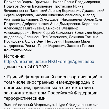
Прохоров Вадим Юрьевич, Шахова Елена Владимировна,
Подузов Сергей Васильевич, Протасова Ирина
Вячеславовна, Литинский Леонид Борисович, Лукашевский
Сергей Маркович, Бахмин Вячеслав Иванович, Шабад
Анатолий Ефимович, Сухих Дарья Николаевна, Орлов Олег
Петрович, Добровольская Анна Дмитриевна, Королева
Александра Евгеньевна, Смирнов Владимир
Александрович, Вицин Сергей Ефимович, Золотухин Борис
Андреевич, Левинсон Лев Семенович, Локшина Татьяна
Иосифовна, Орлов Олег Петрович, Полякова Мара
Федоровна, Резник Генри Маркович, Захаров Герман
Константинович
Источник:
http://unro.minjust.ru/NKOForeignAgent.aspx
данные на
24.03.2022
* Единый федеральный список организаций, в
том числе иностранных и международных
организаций, признанных в соответствии с
законодательством Российской Федерации
террористическими:
Высший военный Маджлисуль Шура Объединенных сил