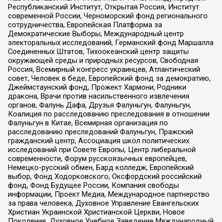
Республиканский Институт, Открытая Россия, Институт
современной России, Черноморский фонд регионального
сотрудничества, Европейская Платформа за
Демократические Выборы, Международный центр
электоральных исследований, Германский фонд Маршалла
Соединенных Штатов, Тихоокеанский центр защиты
окружающей среды и природных ресурсов, Свободная
Россия, Всемирный конгресс украинцев, Атлантический
совет, Человек в беде, Европейский фонд за демократию,
Джеймстаунский фонд, Прожект Хармони, Родники
дракона, Врачи против насильственного извлечения
органов, Фалунь Дафа, Друзья Фалуньгун, Фалуньгун,
Коалиция по расследованию преследования в отношении
Фалуньгун в Китае, Всемирная организация по
расследованию преследований Фалуньгун, Пражский
гражданский центр, Ассоциация школ политических
исследований при Совете Европы, Центр либеральной
современности, Форум русскоязычных европейцев,
Немецко-русский обмен, Бард колледж, Европейский
выбор, Фонд Ходорковского, Оксфордский российский
фонд, Фонд Будущее России, Компания свободы
информации, Проект Медиа, Международное партнерство
за права человека, Духовное Управление Евангельских
Христиан Украинской Христианской Церкви, Новое
Поколение, Духовное Учебное Заведение Международный