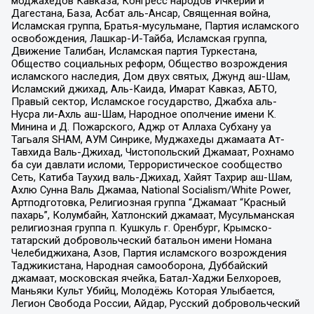
моджахедов Кавказа, Конгресс народов Ичкерии и
Дагестана, База, Асбат аль-Ансар, Священная война,
Исламская группа, Братья-мусульмане, Партия исламского
освобождения, Лашкар-И-Тайба, Исламская группа,
Движение Талибан, Исламская партия Туркестана,
Общество социальных реформ, Общество возрождения
исламского наследия, Дом двух святых, Джунд аш-Шам,
Исламский джихад, Аль-Каида, Имарат Кавказ, АБТО,
Правый сектор, Исламское государство, Джабха аль-
Нусра ли-Ахль аш-Шам, Народное ополчение имени К.
Минина и Д. Пожарского, Аджр от Аллаха Субхану уа
Тагьаля SHAM, АУМ Синрике, Муджахеды джамаата Ат-
Тавхида Валь-Джихад, Чистопольский Джамаат, Рохнамо
ба суи давлати исломи, Террористическое сообщество
Сеть, Катиба Таухид валь-Джихад, Хайят Тахрир аш-Шам,
Ахлю Сунна Валь Джамаа, National Socialism/White Power,
Артподготовка, Религиозная группа “Джамаат “Красный
пахарь”, Колумбайн, Хатлонский джамаат, Мусульманская
религиозная группа п. Кушкуль г. Оренбург, Крымско-
татарский добровольческий батальон имени Номана
Челебиджихана, Азов, Партия исламского возрождения
Таджикистана, Народная самооборона, Дуббайский
джамаат, московская ячейка, Батал-Хаджи Белхороев,
Маньяки Культ Убийц, Молодёжь Которая Улыбается,
Легион Свобода России, Айдар, Русский добровольческий