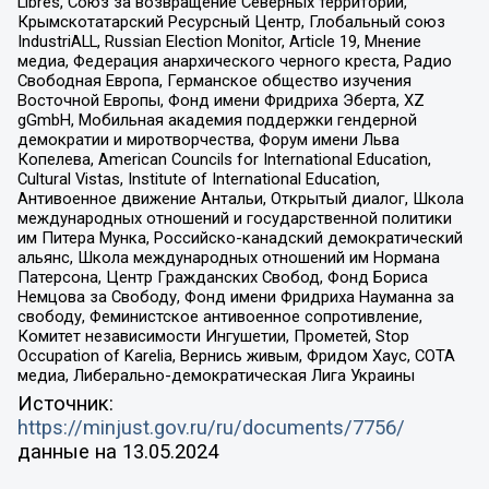
Libres, Союз за возвращение Северных территорий,
Крымскотатарский Ресурсный Центр, Глобальный союз
IndustriALL, Russian Election Monitor, Article 19, Мнение
медиа, Федерация анархического черного креста, Радио
Свободная Европа, Германское общество изучения
Восточной Европы, Фонд имени Фридриха Эберта, XZ
gGmbH, Мобильная академия поддержки гендерной
демократии и миротворчества, Форум имени Льва
Копелева, American Councils for International Education,
Cultural Vistas, Institute of International Education,
Антивоенное движение Антальи, Открытый диалог, Школа
международных отношений и государственной политики
им Питера Мунка, Российско-канадский демократический
альянс, Школа международных отношений им Нормана
Патерсона, Центр Гражданских Свобод, Фонд Бориса
Немцова за Свободу, Фонд имени Фридриха Науманна за
свободу, Феминистское антивоенное сопротивление,
Комитет независимости Ингушетии, Прометей, Stop
Occupation of Karelia, Вернись живым, Фридом Хаус, СОТА
медиа, Либерально-демократическая Лига Украины
Источник:
https://minjust.gov.ru/ru/documents/7756/
данные на
13.05.2024