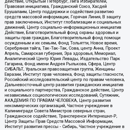
действие, Открытый Петербург, Лига Избирателей,
Правовая инициатива, Гражданский Союз, Хасдей
Ерушалаим, Центр поддержки и содействия развитию
средств массовой информации, Горячая Линия, В защиту
прав заключенных, Институт глобализации и социальных
движений, Центр социально-информационных инициатив
Действие, Благотворительный фонд охраны здоровья и
защиты прав граждан, Благотворительный фонд помощи
осужденным и их семьям, Фонд Тольятти, Новое время,
Серебряная тайга, Так-Так-Так, Сова, центр Анна, Проект
Апрель, Самарская губерния, Эра здоровья, Мемориал,
Аналитический Центр Юрия Левады, Издательство Парк
Гагарина, Фонд имени Андрея Рылькова, Сфера, Центр
СИБАЛЬТ, Уральская правозащитная группа, Женщины
Евразии, Институт прав человека, Фонд защиты гласности,
Российский исследовательский центр по правам человека,
Дальневосточный центр развития гражданских инициатив
и социального партнерства, Гражданское действие, Центр
независимых социологических исследований, Сутяжник,
АКАДЕМИЯ ПО ПРАВАМ ЧЕЛОВЕКА, Центр развития
некоммерческих организаций, Частное учреждение в
Калининграде Совета Министров северных стран,
Гражданское содействие, Трансперенси Интернешнл-Р,
Центр Защиты Прав Средств Массовой Информации,
Институт развития прессы - Сибирь, Частное учреждение в