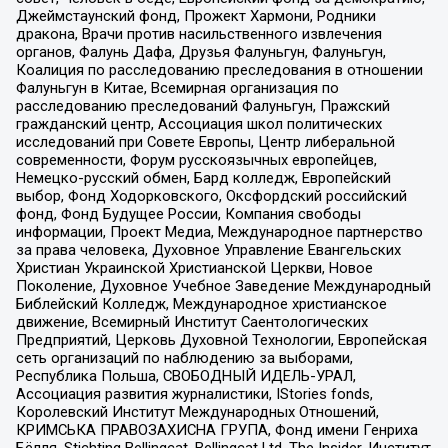
Джеймстаунский фонд, Прожект Хармони, Родники
дракона, Врачи против насильственного извлечения
органов, Фалунь Дафа, Друзья Фалуньгун, Фалуньгун,
Коалиция по расследованию преследования в отношении
Фалуньгун в Китае, Всемирная организация по
расследованию преследований Фалуньгун, Пражский
гражданский центр, Ассоциация школ политических
исследований при Совете Европы, Центр либеральной
современности, Форум русскоязычных европейцев,
Немецко-русский обмен, Бард колледж, Европейский
выбор, Фонд Ходорковского, Оксфордский российский
фонд, Фонд Будущее России, Компания свободы
информации, Проект Медиа, Международное партнерство
за права человека, Духовное Управление Евангельских
Христиан Украинской Христианской Церкви, Новое
Поколение, Духовное Учебное Заведение Международный
Библейский Колледж, Международное христианское
движение, Всемирный Институт Саентологических
Предприятий, Церковь Духовной Технологии, Европейская
сеть организаций по наблюдению за выборами,
Республика Польша, СВОБОДНЫЙ ИДЕЛЬ-УРАЛ,
Ассоциация развития журналистики, IStories fonds,
Королевский Институт Международных Отношений,
КРИМСЬКА ПРАВОЗАХИСНА ГРУПА, Фонд имени Генриха