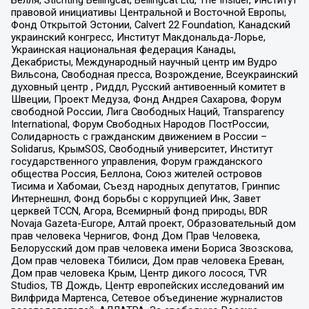
Бёлля, Stichting Bellingcat, Bellingcat Ltd, The Insider, Институт
правовой инициативы Центральной и Восточной Европы,
Фонд Открытой Эстонии, Calvert 22 Foundation, Канадский
украинский конгресс, Институт Макдональда-Лорье,
Украинская национальная федерация Канады,
Декабристы, Международный научный центр им Вудро
Вильсона, Свободная пресса, Возрождение, Всеукраинский
духовный центр , Риддл, Русский антивоенный комитет в
Швеции, Проект Медуза, Фонд Андрея Сахарова, Форум
свободной России, Лига Свободных Наций, Transparеncy
International, Форум Свободных Народов ПостРоссии,
Солидарность с гражданским движением в России –
Solidarus, КрымSOS, Свободный университет, Институт
государственного управления, Форум гражданского
общества Россия, Беллона, Союз жителей островов
Тисима и Хабомаи, Съезд народных депутатов, Гринпис
Интернешнл, Фонд борьбы с коррупцией Инк, Завет
церквей TCCN, Агора, Всемирный фонд природы, BDR
Novaja Gazeta-Europe, Алтай проект, Образовательный дом
прав человека Чернигов, Фонд Дом Прав Человека,
Белорусский дом прав человека имени Бориса Звозскова,
Дом прав человека Тбилиси, Дом прав человека Ереван,
Дом прав человека Крым, Центр дикого лосося, TVR
Studios, ТВ Дождь, Центр европейских исследований им
Вилфрида Мартенса, Сетевое объединение журналистов