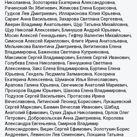
Николаевна, Золотарева Екатерина Александровна,
Рачинский Ян Збигневич, Жемкова Елена Борисовна,
Гудков Лев Дмитриевич, Илларионова Юлия Юрьевна,
Саранг Анна Васильевна, Захарова Светлана Сергеевна,
Аверин Владимир Анатольевич, Щур Татьяна Михайловна,
Щур Николай Алексеевич, Блинушов Андрей Юрьевич,
Мосин Алексей Геннадьевич, Гефтер Валентин Михайлович,
Симонов Алексей Кириллович, Флиге Ирина Анатольевна,
Мельникова Валентина Дмитриевна, Вититинова Елена
Владимировна, Баженова Светлана Куприяновна,
Максимов Сергей Владимирович, Беляев Сергей Иванович,
Голубева Елена Николаевна, Ганнушкина Светлана
Алексеевна, Закс Елена Владимировна, Буртина Елена
Юрьевна, Гендель Людмила Залмановна, Кокорина
Екатерина Алексеевна, Шуманов Илья Вячеславович,
Арапова Галина Юрьевна, Свечников Анатолий Мариевич,
Прохоров Вадим Юрьевич, Шахова Елена Владимировна,
Подузов Сергей Васильевич, Протасова Ирина
Вячеславовна, Литинский Леонид Борисович, Лукашевский
Сергей Маркович, Бахмин Вячеслав Иванович, Шабад
Анатолий Ефимович, Сухих Дарья Николаевна, Орлов Олег
Петрович, Добровольская Анна Дмитриевна, Королева
Александра Евгеньевна, Смирнов Владимир
Александрович, Вицин Сергей Ефимович, Золотухин Борис
Андреевич, Левинсон Лев Семенович, Локшина Татьяна