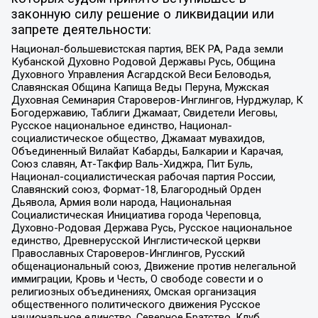
законную силу решение о ликвидации или
запрете деятельности:
Национал-большевистская партия, ВЕК РА, Рада земли
Кубанской Духовно Родовой Державы Русь, Община
Духовного Управления Асгардской Веси Беловодья,
Славянская Община Капища Веды Перуна, Мужская
Духовная Семинария Староверов-Инглингов, Нурджулар, К
Богодержавию, Таблиги Джамаат, Свидетели Иеговы,
Русское национальное единство, Национал-
социалистическое общество, Джамаат мувахидов,
Объединенный Вилайат Кабарды, Балкарии и Карачая,
Союз славян, Ат-Такфир Валь-Хиджра, Пит Буль,
Национал-социалистическая рабочая партия России,
Славянский союз, Формат-18, Благородный Орден
Дьявола, Армия воли народа, Национальная
Социалистическая Инициатива города Череповца,
Духовно-Родовая Держава Русь, Русское национальное
единство, Древнерусской Инглистической церкви
Православных Староверов-Инглингов, Русский
общенациональный союз, Движение против нелегальной
иммиграции, Кровь и Честь, О свободе совести и о
религиозных объединениях, Омская организация
общественного политического движения Русское
национальное единство, Северное Братство, Клуб