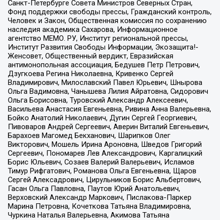
Санкт-Петербурге Совета Министров Северных Стран,
Фонд поддержки свободы прессы, Гражданский контроль,
Человек и Закон, Общественная комиссия по сохранению
наследия академика Сахарова, Информационное
агентство МЕМО. РУ, Институт региональной прессы,
Институт Развития Свободы Информации, Экозащита!-
Женсовет, Общественный вердикт, Евразийская
антимонопольная ассоциация, Бедушев Петр Петрович,
Дзугкоева Регина Николаевна, Кривенко Сергей
Владимирович, Милославский Павел Юрьевич, Шнырова
Ольга Вадимовна, Чанышева Лилия Айратовна, Сидорович
Ольга Борисовна, Туровский Александр Алексеевич,
Васильева Анастасия Евгеньевна, Ривина Анна Валерьевна,
Бойко Анатолий Николаевич, Дугин Сергей Георгиевич,
Пивоваров Андрей Сергеевич, Аверин Виталий Евгеньевич,
Барахоев Магомед Бекханович, Шарипков Олег
Викторович, Мошель Ирина Ароновна, Шведов Григорий
Сергеевич, Пономарев Лев Александрович, Каргалицкий
Борис Юльевич, Созаев Валерий Валерьевич, Исламов
Тимур Рифгатович, Романова Ольга Евгеньевна, Щаров
Сергей Алексадрович, Цирульников Борис Альбертович,
Гасан Ольга Павловна, Паутов Юрий Анатольевич,
Верховский Александр Маркович, Пислакова-Паркер
Марина Петровна, Кочеткова Татьяна Владимировна,
Чуркина Наталья Валерьевна, Акимова Татьяна