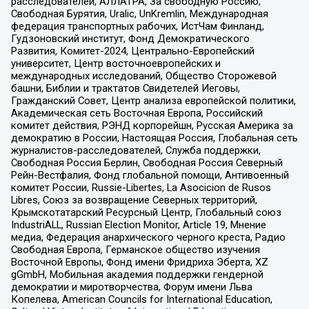
расследователей, АЛЛАТРА, За свободную Россию,
Свободная Бурятия, Uralic, UnKremlin, Международная
федерация транспортных рабочих, ИстЧам Финланд,
Гудзоновский институт, Фонд Демократического
Развития, Комитет-2024, Центрально-Европейский
университет, Центр восточноевропейских и
международных исследований, Общество Сторожевой
башни, Библии и трактатов Свидетелей Иеговы,
Гражданский Совет, Центр анализа европейской политики,
Академическая сеть Восточная Европа, Российский
комитет действия, РЭНД корпорейшн, Русская Америка за
демократию в России, Настоящая Россия, Глобальная сеть
журналистов-расследователей, Служба поддержки,
Свободная Россия Берлин, Свободная Россия Северный
Рейн-Вестфалия, Фонд глобальной помощи, Антивоенный
комитет России, Russie-Libertes, La Asocicion de Rusos
Libres, Союз за возвращение Северных территорий,
Крымскотатарский Ресурсный Центр, Глобальный союз
IndustriALL, Russian Election Monitor, Article 19, Мнение
медиа, Федерация анархического черного креста, Радио
Свободная Европа, Германское общество изучения
Восточной Европы, Фонд имени Фридриха Эберта, XZ
gGmbH, Мобильная академия поддержки гендерной
демократии и миротворчества, Форум имени Льва
Копелева, American Councils for International Education,