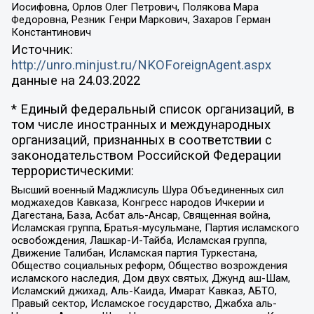
Иосифовна, Орлов Олег Петрович, Полякова Мара
Федоровна, Резник Генри Маркович, Захаров Герман
Константинович
Источник:
http://unro.minjust.ru/NKOForeignAgent.aspx
данные на
24.03.2022
* Единый федеральный список организаций, в
том числе иностранных и международных
организаций, признанных в соответствии с
законодательством Российской Федерации
террористическими:
Высший военный Маджлисуль Шура Объединенных сил
моджахедов Кавказа, Конгресс народов Ичкерии и
Дагестана, База, Асбат аль-Ансар, Священная война,
Исламская группа, Братья-мусульмане, Партия исламского
освобождения, Лашкар-И-Тайба, Исламская группа,
Движение Талибан, Исламская партия Туркестана,
Общество социальных реформ, Общество возрождения
исламского наследия, Дом двух святых, Джунд аш-Шам,
Исламский джихад, Аль-Каида, Имарат Кавказ, АБТО,
Правый сектор, Исламское государство, Джабха аль-