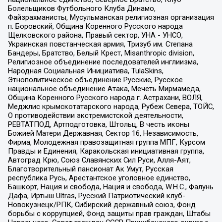
Болельщиков Футбольного Клуба Динамо,
Файзрахманисты, Мусульманская религиозная организация
п. Боровский, Община Коренного Русского народа
Щелковского района, Правый сектор, УНА - УНСО,
Украинская повстанческая армия, Тризуб им. Степана
Бандеры, Братство, Белый Крест, Misanthropic division,
Религиозное объединение последователей инглиизма,
Народная Социальная Инициатива, TulaSkins,
Этнополитическое объединение Русские, Русское
национальное объединение Атака, Мечеть Мирмамеда,
Община Коренного Русского народа г. Астрахани, ВОЛЯ,
Меджлис крымскотатарского народа, Рубеж Севера, ТОЙС,
О противодействии экстремистской деятельности,
РЕВТАТПОД, Артподготовка, Штольц, В честь иконы
Божией Матери Державная, Сектор 16, Независимость,
Фирма, Молодежная правозащитная группа МПГ, Курсом
Правды и Единения, Каракольская инициативная группа,
Автоград Крю, Союз Славянских Сил Руси, Алля-Аят,
Благотворительный пансионат Ак Умут, Русская
республика Русь, Арестантское уголовное единство,
Башкорт, Нация и свобода, Нация и свобода, W.H.С., Фалунь
Дафа, Иртыш Ultras, Русский Патриотический клуб-
Новокузнецк/РПК, Сибирский державный союз, Фонд
борьбы с коррупцией, Фонд защиты прав граждан, Штабы