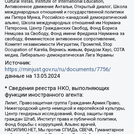
Cultural Vistas, Institute of International Education,
Антивоенное движение Антальи, Открытый диалог, Школа
международных отношений и государственной политики
им Питера Мунка, Российско-канадский демократический
альянс, Школа международных отношений им Нормана
Патерсона, Центр Гражданских Свобод, Фонд Бориса
Немцова за Свободу, Фонд имени Фридриха Науманна за
свободу, Феминистское антивоенное сопротивление,
Комитет независимости Ингушетии, Прометей, Stop
Occupation of Karelia, Вернись живым, Фридом Хаус, СОТА
медиа, Либерально-демократическая Лига Украины
Источник:
https://minjust.gov.ru/ru/documents/7756/
данные на
13.05.2024
* Сведения реестра НКО, выполняющих
функции иностранного агента:
Лилит, Правозащитная группа Гражданин.Армия.Право,
Нижегородский центр немецкой и европейской культуры,
Центр гендерных исследований, Фонд защиты прав
граждан Штаб, Институт права и публичной политики,
Фонд борьбы с коррупцией, Альянс врачей,
НАСИЛИЮ.НЕТ, Мы против СПИДа, СВЕЧА, Гуманитарное