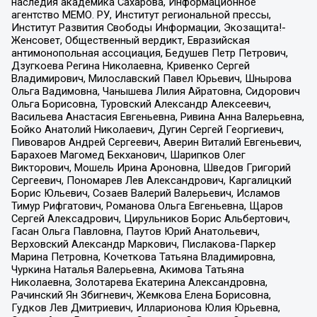
наследия академика Сахарова, Информационное
агентство МЕМО. РУ, Институт региональной прессы,
Институт Развития Свободы Информации, Экозащита!-
Женсовет, Общественный вердикт, Евразийская
антимонопольная ассоциация, Бедушев Петр Петрович,
Дзугкоева Регина Николаевна, Кривенко Сергей
Владимирович, Милославский Павел Юрьевич, Шнырова
Ольга Вадимовна, Чанышева Лилия Айратовна, Сидорович
Ольга Борисовна, Туровский Александр Алексеевич,
Васильева Анастасия Евгеньевна, Ривина Анна Валерьевна,
Бойко Анатолий Николаевич, Дугин Сергей Георгиевич,
Пивоваров Андрей Сергеевич, Аверин Виталий Евгеньевич,
Барахоев Магомед Бекханович, Шарипков Олег
Викторович, Мошель Ирина Ароновна, Шведов Григорий
Сергеевич, Пономарев Лев Александрович, Каргалицкий
Борис Юльевич, Созаев Валерий Валерьевич, Исламов
Тимур Рифгатович, Романова Ольга Евгеньевна, Щаров
Сергей Алексадрович, Цирульников Борис Альбертович,
Гасан Ольга Павловна, Паутов Юрий Анатольевич,
Верховский Александр Маркович, Пислакова-Паркер
Марина Петровна, Кочеткова Татьяна Владимировна,
Чуркина Наталья Валерьевна, Акимова Татьяна
Николаевна, Золотарева Екатерина Александровна,
Рачинский Ян Збигневич, Жемкова Елена Борисовна,
Гудков Лев Дмитриевич, Илларионова Юлия Юрьевна,