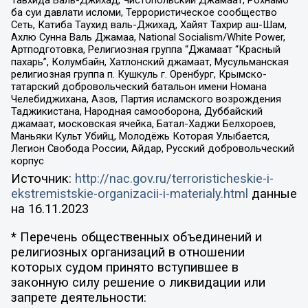
Тавхида Валь-Джихад, Чистопольский Джамаат, Рохнамо
ба суи давлати исломи, Террористическое сообщество
Сеть, Катиба Таухид валь-Джихад, Хайят Тахрир аш-Шам,
Ахлю Сунна Валь Джамаа, National Socialism/White Power,
Артподготовка, Религиозная группа “Джамаат “Красный
пахарь”, Колумбайн, Хатлонский джамаат, Мусульманская
религиозная группа п. Кушкуль г. Оренбург, Крымско-
татарский добровольческий батальон имени Номана
Челебиджихана, Азов, Партия исламского возрождения
Таджикистана, Народная самооборона, Дуббайский
джамаат, московская ячейка, Батал-Хаджи Белхороев,
Маньяки Культ Убийц, Молодёжь Которая Улыбается,
Легион Свобода России, Айдар, Русский добровольческий
корпус
Источник:
http://nac.gov.ru/terroristicheskie-i-
ekstremistskie-organizacii-i-materialy.html
данные
на
16.11.2023
* Перечень общественных объединений и
религиозных организаций в отношении
которых судом принято вступившее в
законную силу решение о ликвидации или
запрете деятельности: