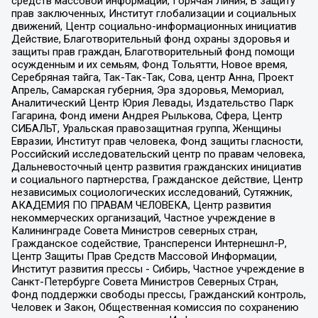
средств массовой информации, Горячая Линия, В защиту
прав заключенных, Институт глобализации и социальных
движений, Центр социально-информационных инициатив
Действие, Благотворительный фонд охраны здоровья и
защиты прав граждан, Благотворительный фонд помощи
осужденным и их семьям, Фонд Тольятти, Новое время,
Серебряная тайга, Так-Так-Так, Сова, центр Анна, Проект
Апрель, Самарская губерния, Эра здоровья, Мемориал,
Аналитический Центр Юрия Левады, Издательство Парк
Гагарина, Фонд имени Андрея Рылькова, Сфера, Центр
СИБАЛЬТ, Уральская правозащитная группа, Женщины
Евразии, Институт прав человека, Фонд защиты гласности,
Российский исследовательский центр по правам человека,
Дальневосточный центр развития гражданских инициатив
и социального партнерства, Гражданское действие, Центр
независимых социологических исследований, Сутяжник,
АКАДЕМИЯ ПО ПРАВАМ ЧЕЛОВЕКА, Центр развития
некоммерческих организаций, Частное учреждение в
Калининграде Совета Министров северных стран,
Гражданское содействие, Трансперенси Интернешнл-Р,
Центр Защиты Прав Средств Массовой Информации,
Институт развития прессы - Сибирь, Частное учреждение в
Санкт-Петербурге Совета Министров Северных Стран,
Фонд поддержки свободы прессы, Гражданский контроль,
Человек и Закон, Общественная комиссия по сохранению