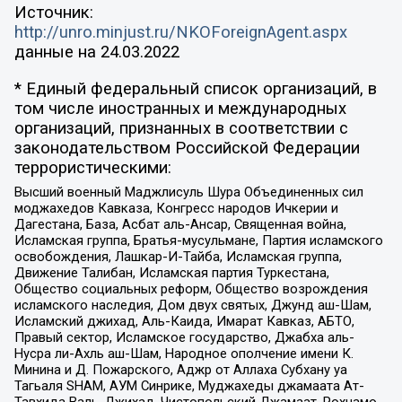
Источник:
http://unro.minjust.ru/NKOForeignAgent.aspx
данные на
24.03.2022
* Единый федеральный список организаций, в
том числе иностранных и международных
организаций, признанных в соответствии с
законодательством Российской Федерации
террористическими:
Высший военный Маджлисуль Шура Объединенных сил
моджахедов Кавказа, Конгресс народов Ичкерии и
Дагестана, База, Асбат аль-Ансар, Священная война,
Исламская группа, Братья-мусульмане, Партия исламского
освобождения, Лашкар-И-Тайба, Исламская группа,
Движение Талибан, Исламская партия Туркестана,
Общество социальных реформ, Общество возрождения
исламского наследия, Дом двух святых, Джунд аш-Шам,
Исламский джихад, Аль-Каида, Имарат Кавказ, АБТО,
Правый сектор, Исламское государство, Джабха аль-
Нусра ли-Ахль аш-Шам, Народное ополчение имени К.
Минина и Д. Пожарского, Аджр от Аллаха Субхану уа
Тагьаля SHAM, АУМ Синрике, Муджахеды джамаата Ат-