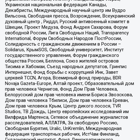
Украинская национальная федерация Канады,
Декабристы, Международный научный центр им Вудро
Вильсона, Свободная пресса, Возрождение, Всеукраинский
духовный центр , Риддл, Русский антивоенный комитет в
Швеции, Проект Медуза, Фонд Андрея Сахарова, Форум
свободной России, Лига Свободных Наций, Transparеncy
International, Форум Свободных Народов ПостРоссии,
Солидарность с гражданским движением в России –
Solidarus, КрымSOS, Свободный университет, Институт
государственного управления, Форум гражданского
общества Россия, Беллона, Союз жителей островов
Тисима и Хабомаи, Съезд народных депутатов, Гринпис
Интернешнл, Фонд борьбы с коррупцией Инк, Завет
церквей TCCN, Агора, Всемирный фонд природы, BDR
Novaja Gazeta-Europe, Алтай проект, Образовательный дом
прав человека Чернигов, Фонд Дом Прав Человека,
Белорусский дом прав человека имени Бориса Звозскова,
Дом прав человека Тбилиси, Дом прав человека Ереван,
Дом прав человека Крым, Центр дикого лосося, TVR
Studios, ТВ Дождь, Центр европейских исследований им
Вилфрида Мартенса, Сетевое объединение журналистов
расследователей, АЛЛАТРА, За свободную Россию,
Свободная Бурятия, Uralic, UnKremlin, Международная
федерация транспортных рабочих, ИстЧам Финланд,
Гудзоновский институт, Фонд Демократического