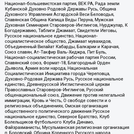
Национал-большевистская партия, ВЕК РА, Рада земли
Кубанской Духовно Родовой Державы Русь, Община
Духовного Управления Асгардской Веси Беловодья,
Славянская Община Капища Веды Перуна, Мужская
Духовная Семинария Староверов-Инглингов, Нурджулар, К
Богодержавию, Таблиги Джамаат, Свидетели Иеговы,
Русское национальное единство, Национал-
социалистическое общество, Джамаат мувахидов,
Объединенный Вилайат Кабарды, Балкарии и Карачая,
Союз славян, Ат-Такфир Валь-Хиджра, Пит Буль,
Национал-социалистическая рабочая партия России,
Славянский союз, Формат-18, Благородный Орден
Дьявола, Армия воли народа, Национальная
Социалистическая Инициатива города Череповца,
Духовно-Родовая Держава Русь, Русское национальное
единство, Древнерусской Инглистической церкви
Православных Староверов-Инглингов, Русский
общенациональный союз, Движение против нелегальной
иммиграции, Кровь и Честь, О свободе совести и о
религиозных объединениях, Омская организация
общественного политического движения Русское
национальное единство, Северное Братство, Клуб
Болельщиков Футбольного Клуба Динамо,
Файзрахманисты, Мусульманская религиозная организация
п. Боровский, Община Коренного Русского народа