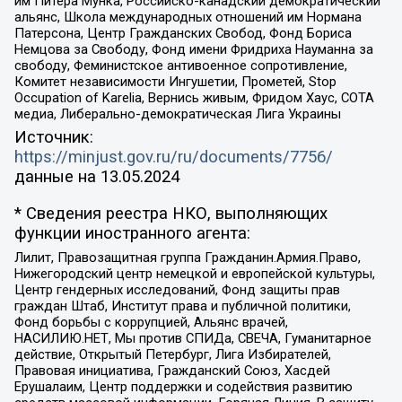
им Питера Мунка, Российско-канадский демократический
альянс, Школа международных отношений им Нормана
Патерсона, Центр Гражданских Свобод, Фонд Бориса
Немцова за Свободу, Фонд имени Фридриха Науманна за
свободу, Феминистское антивоенное сопротивление,
Комитет независимости Ингушетии, Прометей, Stop
Occupation of Karelia, Вернись живым, Фридом Хаус, СОТА
медиа, Либерально-демократическая Лига Украины
Источник:
https://minjust.gov.ru/ru/documents/7756/
данные на
13.05.2024
* Сведения реестра НКО, выполняющих
функции иностранного агента:
Лилит, Правозащитная группа Гражданин.Армия.Право,
Нижегородский центр немецкой и европейской культуры,
Центр гендерных исследований, Фонд защиты прав
граждан Штаб, Институт права и публичной политики,
Фонд борьбы с коррупцией, Альянс врачей,
НАСИЛИЮ.НЕТ, Мы против СПИДа, СВЕЧА, Гуманитарное
действие, Открытый Петербург, Лига Избирателей,
Правовая инициатива, Гражданский Союз, Хасдей
Ерушалаим, Центр поддержки и содействия развитию