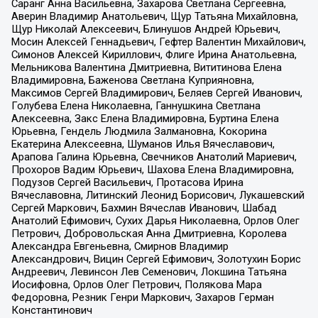
Саранг Анна Васильевна, Захарова Светлана Сергеевна,
Аверин Владимир Анатольевич, Щур Татьяна Михайловна,
Щур Николай Алексеевич, Блинушов Андрей Юрьевич,
Мосин Алексей Геннадьевич, Гефтер Валентин Михайлович,
Симонов Алексей Кириллович, Флиге Ирина Анатольевна,
Мельникова Валентина Дмитриевна, Вититинова Елена
Владимировна, Баженова Светлана Куприяновна,
Максимов Сергей Владимирович, Беляев Сергей Иванович,
Голубева Елена Николаевна, Ганнушкина Светлана
Алексеевна, Закс Елена Владимировна, Буртина Елена
Юрьевна, Гендель Людмила Залмановна, Кокорина
Екатерина Алексеевна, Шуманов Илья Вячеславович,
Арапова Галина Юрьевна, Свечников Анатолий Мариевич,
Прохоров Вадим Юрьевич, Шахова Елена Владимировна,
Подузов Сергей Васильевич, Протасова Ирина
Вячеславовна, Литинский Леонид Борисович, Лукашевский
Сергей Маркович, Бахмин Вячеслав Иванович, Шабад
Анатолий Ефимович, Сухих Дарья Николаевна, Орлов Олег
Петрович, Добровольская Анна Дмитриевна, Королева
Александра Евгеньевна, Смирнов Владимир
Александрович, Вицин Сергей Ефимович, Золотухин Борис
Андреевич, Левинсон Лев Семенович, Локшина Татьяна
Иосифовна, Орлов Олег Петрович, Полякова Мара
Федоровна, Резник Генри Маркович, Захаров Герман
Константинович