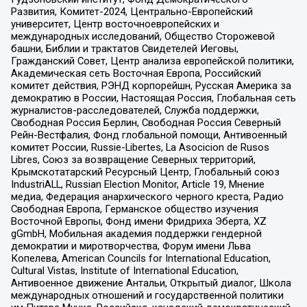
Развития, Комитет-2024, Центрально-Европейский
университет, Центр восточноевропейских и
международных исследований, Общество Сторожевой
башни, Библии и трактатов Свидетелей Иеговы,
Гражданский Совет, Центр анализа европейской политики,
Академическая сеть Восточная Европа, Российский
комитет действия, РЭНД корпорейшн, Русская Америка за
демократию в России, Настоящая Россия, Глобальная сеть
журналистов-расследователей, Служба поддержки,
Свободная Россия Берлин, Свободная Россия Северный
Рейн-Вестфалия, Фонд глобальной помощи, Антивоенный
комитет России, Russie-Libertes, La Asocicion de Rusos
Libres, Союз за возвращение Северных территорий,
Крымскотатарский Ресурсный Центр, Глобальный союз
IndustriALL, Russian Election Monitor, Article 19, Мнение
медиа, Федерация анархического черного креста, Радио
Свободная Европа, Германское общество изучения
Восточной Европы, Фонд имени Фридриха Эберта, XZ
gGmbH, Мобильная академия поддержки гендерной
демократии и миротворчества, Форум имени Льва
Копелева, American Councils for International Education,
Cultural Vistas, Institute of International Education,
Антивоенное движение Антальи, Открытый диалог, Школа
международных отношений и государственной политики