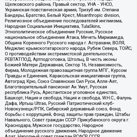
Щелковского района, Правый сектор, УНА - УНСО,
Украинская повстанческая армия, Тризуб им. Степана
Бандеры, Братство, Белый Крест, Misanthropic division,
Религиозное объединение последователей инглиизма,
Народная Социальная Инициатива, TulaSkins,
Этнополитическое объединение Русские, Русское
национальное объединение Атака, Мечеть Мирмамеда,
Община Коренного Русского народа г. Астрахани, ВОЛЯ,
Меджлис крымскотатарского народа, Рубеж Севера, ТОЙС,
О противодействии экстремистской деятельности,
РЕВТАТПОД, Артподготовка, Штольц, В честь иконы
Божией Матери Державная, Сектор 16, Независимость,
Фирма, Молодежная правозащитная группа МПГ, Курсом
Правды и Единения, Каракольская инициативная группа,
Автоград Крю, Союз Славянских Сил Руси, Алля-Аят,
Благотворительный пансионат Ак Умут, Русская
республика Русь, Арестантское уголовное единство,
Башкорт, Нация и свобода, Нация и свобода, W.H.С., Фалунь
Дафа, Иртыш Ultras, Русский Патриотический клуб-
Новокузнецк/РПК, Сибирский державный союз, Фонд
борьбы с коррупцией, Фонд защиты прав граждан, Штабы
Навального, Совет граждан СССР Прикубанского округа г.
Краснодара, Мужское государство, Народное
объединение русского движения, Народное движение
Адат, Народный совет граждан РСФСР СССР