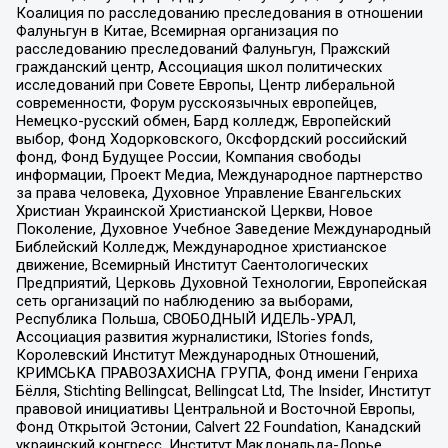
Коалиция по расследованию преследования в отношении
Фалуньгун в Китае, Всемирная организация по
расследованию преследований Фалуньгун, Пражский
гражданский центр, Ассоциация школ политических
исследований при Совете Европы, Центр либеральной
современности, Форум русскоязычных европейцев,
Немецко-русский обмен, Бард колледж, Европейский
выбор, Фонд Ходорковского, Оксфордский российский
фонд, Фонд Будущее России, Компания свободы
информации, Проект Медиа, Международное партнерство
за права человека, Духовное Управление Евангельских
Христиан Украинской Христианской Церкви, Новое
Поколение, Духовное Учебное Заведение Международный
Библейский Колледж, Международное христианское
движение, Всемирный Институт Саентологических
Предприятий, Церковь Духовной Технологии, Европейская
сеть организаций по наблюдению за выборами,
Республика Польша, СВОБОДНЫЙ ИДЕЛЬ-УРАЛ,
Ассоциация развития журналистики, IStories fonds,
Королевский Институт Международных Отношений,
КРИМСЬКА ПРАВОЗАХИСНА ГРУПА, Фонд имени Генриха
Бёлля, Stichting Bellingcat, Bellingcat Ltd, The Insider, Институт
правовой инициативы Центральной и Восточной Европы,
Фонд Открытой Эстонии, Calvert 22 Foundation, Канадский
украинский конгресс, Институт Макдональда-Лорье,