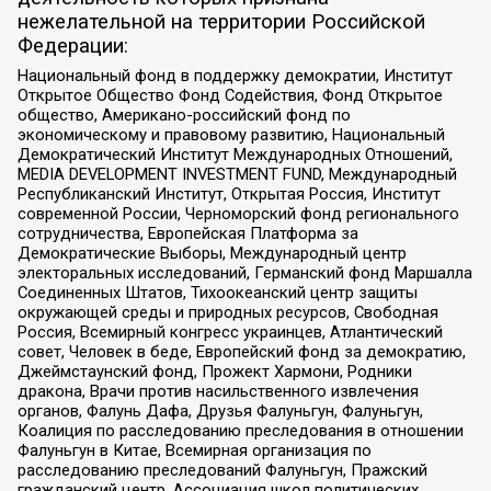
нежелательной на территории Российской
Федерации:
Национальный фонд в поддержку демократии, Институт
Открытое Общество Фонд Содействия, Фонд Открытое
общество, Американо-российский фонд по
экономическому и правовому развитию, Национальный
Демократический Институт Международных Отношений,
MEDIA DEVELOPMENT INVESTMENT FUND, Международный
Республиканский Институт, Открытая Россия, Институт
современной России, Черноморский фонд регионального
сотрудничества, Европейская Платформа за
Демократические Выборы, Международный центр
электоральных исследований, Германский фонд Маршалла
Соединенных Штатов, Тихоокеанский центр защиты
окружающей среды и природных ресурсов, Свободная
Россия, Всемирный конгресс украинцев, Атлантический
совет, Человек в беде, Европейский фонд за демократию,
Джеймстаунский фонд, Прожект Хармони, Родники
дракона, Врачи против насильственного извлечения
органов, Фалунь Дафа, Друзья Фалуньгун, Фалуньгун,
Коалиция по расследованию преследования в отношении
Фалуньгун в Китае, Всемирная организация по
расследованию преследований Фалуньгун, Пражский
гражданский центр, Ассоциация школ политических