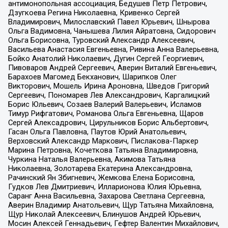
антимонопольная ассоциация, Бедушев Петр Петрович,
Дзугкоева Регина Николаевна, Кривенко Сергей
Владимирович, Милославский Павел Юрьевич, Шнырова
Ольга Вадимовна, Чанышева Лилия Айратовна, Сидорович
Ольга Борисовна, Туровский Александр Алексеевич,
Васильева Анастасия Евгеньевна, Ривина Анна Валерьевна,
Бойко Анатолий Николаевич, Дугин Сергей Георгиевич,
Пивоваров Андрей Сергеевич, Аверин Виталий Евгеньевич,
Барахоев Магомед Бекханович, Шарипков Олег
Викторович, Мошель Ирина Ароновна, Шведов Григорий
Сергеевич, Пономарев Лев Александрович, Каргалицкий
Борис Юльевич, Созаев Валерий Валерьевич, Исламов
Тимур Рифгатович, Романова Ольга Евгеньевна, Щаров
Сергей Алексадрович, Цирульников Борис Альбертович,
Гасан Ольга Павловна, Паутов Юрий Анатольевич,
Верховский Александр Маркович, Пислакова-Паркер
Марина Петровна, Кочеткова Татьяна Владимировна,
Чуркина Наталья Валерьевна, Акимова Татьяна
Николаевна, Золотарева Екатерина Александровна,
Рачинский Ян Збигневич, Жемкова Елена Борисовна,
Гудков Лев Дмитриевич, Илларионова Юлия Юрьевна,
Саранг Анна Васильевна, Захарова Светлана Сергеевна,
Аверин Владимир Анатольевич, Щур Татьяна Михайловна,
Щур Николай Алексеевич, Блинушов Андрей Юрьевич,
Мосин Алексей Геннадьевич, Гефтер Валентин Михайлович,