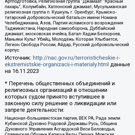
Артподготовка, Религиозная группа “Джамаат “Красный
пахарь”, Колумбайн, Хатлонский джамаат, Мусульманская
религиозная группа п. Кушкуль г. Оренбург, Крымско-
татарский добровольческий батальон имени Номана
Челебиджихана, Азов, Партия исламского возрождения
Таджикистана, Народная самооборона, Дуббайский
джамаат, московская ячейка, Батал-Хаджи Белхороев,
Маньяки Культ Убийц, Молодёжь Которая Улыбается,
Легион Свобода России, Айдар, Русский добровольческий
корпус
Источник:
http://nac.gov.ru/terroristicheskie-i-
ekstremistskie-organizacii-i-materialy.html
данные
на
16.11.2023
* Перечень общественных объединений и
религиозных организаций в отношении
которых судом принято вступившее в
законную силу решение о ликвидации или
запрете деятельности:
Национал-большевистская партия, ВЕК РА, Рада земли
Кубанской Духовно Родовой Державы Русь, Община
Духовного Управления Асгардской Веси Беловодья,
Славянская Община Капища Веды Перуна, Мужская