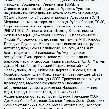
Народная Социальная Инициатива, TulaSkins,
Этнополитическое объединение Русские, Русское
национальное объединение Атака, Мечеть Мирмамеда,
Община Коренного Русского народа г. Астрахани, ВОЛЯ,
Меджлис крымскотатарского народа, Рубеж Севера, ТОЙС,
О противодействии экстремистской деятельности,
РЕВТАТПОД, Артподготовка, Штольц, В честь иконы
Божией Матери Державная, Сектор 16, Независимость,
Фирма, Молодежная правозащитная группа МПГ, Курсом
Правды и Единения, Каракольская инициативная группа,
Автоград Крю, Союз Славянских Сил Руси, Алля-Аят,
Благотворительный пансионат Ак Умут, Русская
республика Русь, Арестантское уголовное единство,
Башкорт, Нация и свобода, Нация и свобода, W.H.С., Фалунь
Дафа, Иртыш Ultras, Русский Патриотический клуб-
Новокузнецк/РПК, Сибирский державный союз, Фонд
борьбы с коррупцией, Фонд защиты прав граждан, Штабы
Навального, Совет граждан СССР Прикубанского округа г.
Краснодара, Мужское государство, Народное
объединение русского движения, Народное движение
Адат, Народный совет граждан РСФСР СССР
Архангельской области, Проект Штурм, Граждане СССР,
Держава Союз Советских Светлых Родов, Совет Советских
Социалистических Районов, Meta Platforms Inc, Facebook,