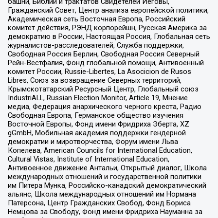
башни, Библии и трактатов Свидетелей Иеговы,
Гражданский Совет, Центр анализа европейской политики,
Академическая сеть Восточная Европа, Российский
комитет действия, РЭНД корпорейшн, Русская Америка за
демократию в России, Настоящая Россия, Глобальная сеть
журналистов-расследователей, Служба поддержки,
Свободная Россия Берлин, Свободная Россия Северный
Рейн-Вестфалия, Фонд глобальной помощи, Антивоенный
комитет России, Russie-Libertes, La Asocicion de Rusos
Libres, Союз за возвращение Северных территорий,
Крымскотатарский Ресурсный Центр, Глобальный союз
IndustriALL, Russian Election Monitor, Article 19, Мнение
медиа, Федерация анархического черного креста, Радио
Свободная Европа, Германское общество изучения
Восточной Европы, Фонд имени Фридриха Эберта, XZ
gGmbH, Мобильная академия поддержки гендерной
демократии и миротворчества, Форум имени Льва
Копелева, American Councils for International Education,
Cultural Vistas, Institute of International Education,
Антивоенное движение Антальи, Открытый диалог, Школа
международных отношений и государственной политики
им Питера Мунка, Российско-канадский демократический
альянс, Школа международных отношений им Нормана
Патерсона, Центр Гражданских Свобод, Фонд Бориса
Немцова за Свободу, Фонд имени Фридриха Науманна за