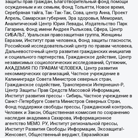
защиты прав граждан, Благотворительный фонд помощи
осужденным и их семьям, Фонд Тольятти, Новое время,
Серебряная тайга, Так-Так-Так, Сова, центр Анна, Проект
Апрель, Самарская губерния, Эра здоровья, Мемориал,
Аналитический Центр Юрия Левады, Издательство Парк
Гагарина, Фонд имени Андрея Рылькова, Сфера, Центр
СИБАЛЬТ, Уральская правозащитная группа, Женщины
Евразии, Институт прав человека, Фонд защиты гласности,
Российский исследовательский центр по правам человека,
Дальневосточный центр развития гражданских инициатив
и социального партнерства, Гражданское действие, Центр
независимых социологических исследований, Сутяжник,
АКАДЕМИЯ ПО ПРАВАМ ЧЕЛОВЕКА, Центр развития
некоммерческих организаций, Частное учреждение в
Калининграде Совета Министров северных стран,
Гражданское содействие, Трансперенси Интернешнл-Р,
Центр Защиты Прав Средств Массовой Информации,
Институт развития прессы - Сибирь, Частное учреждение в
Санкт-Петербурге Совета Министров Северных Стран,
Фонд поддержки свободы прессы, Гражданский контроль,
Человек и Закон, Общественная комиссия по сохранению
наследия академика Сахарова, Информационное
агентство МЕМО. РУ, Институт региональной прессы,
Институт Развития Свободы Информации, Экозащита!-
Женсовет, Общественный вердикт, Евразийская