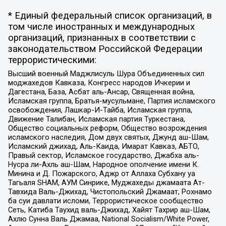
* Единый федеральный список организаций, в
том числе иностранных и международных
организаций, признанных в соответствии с
законодательством Российской Федерации
террористическими:
Высший военный Маджлисуль Шура Объединенных сил
моджахедов Кавказа, Конгресс народов Ичкерии и
Дагестана, База, Асбат аль-Ансар, Священная война,
Исламская группа, Братья-мусульмане, Партия исламского
освобождения, Лашкар-И-Тайба, Исламская группа,
Движение Талибан, Исламская партия Туркестана,
Общество социальных реформ, Общество возрождения
исламского наследия, Дом двух святых, Джунд аш-Шам,
Исламский джихад, Аль-Каида, Имарат Кавказ, АБТО,
Правый сектор, Исламское государство, Джабха аль-
Нусра ли-Ахль аш-Шам, Народное ополчение имени К.
Минина и Д. Пожарского, Аджр от Аллаха Субхану уа
Тагьаля SHAM, АУМ Синрике, Муджахеды джамаата Ат-
Тавхида Валь-Джихад, Чистопольский Джамаат, Рохнамо
ба суи давлати исломи, Террористическое сообщество
Сеть, Катиба Таухид валь-Джихад, Хайят Тахрир аш-Шам,
Ахлю Сунна Валь Джамаа, National Socialism/White Power,