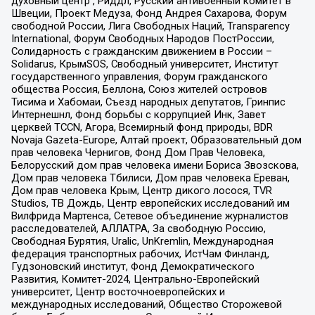
духовный центр , Риддл, Русский антивоенный комитет в
Швеции, Проект Медуза, Фонд Андрея Сахарова, Форум
свободной России, Лига Свободных Наций, Transparеncy
International, Форум Свободных Народов ПостРоссии,
Солидарность с гражданским движением в России –
Solidarus, КрымSOS, Свободный университет, Институт
государственного управления, Форум гражданского
общества Россия, Беллона, Союз жителей островов
Тисима и Хабомаи, Съезд народных депутатов, Гринпис
Интернешнл, Фонд борьбы с коррупцией Инк, Завет
церквей TCCN, Агора, Всемирный фонд природы, BDR
Novaja Gazeta-Europe, Алтай проект, Образовательный дом
прав человека Чернигов, Фонд Дом Прав Человека,
Белорусский дом прав человека имени Бориса Звозскова,
Дом прав человека Тбилиси, Дом прав человека Ереван,
Дом прав человека Крым, Центр дикого лосося, TVR
Studios, ТВ Дождь, Центр европейских исследований им
Вилфрида Мартенса, Сетевое объединение журналистов
расследователей, АЛЛАТРА, За свободную Россию,
Свободная Бурятия, Uralic, UnKremlin, Международная
федерация транспортных рабочих, ИстЧам Финланд,
Гудзоновский институт, Фонд Демократического
Развития, Комитет-2024, Центрально-Европейский
университет, Центр восточноевропейских и
международных исследований, Общество Сторожевой