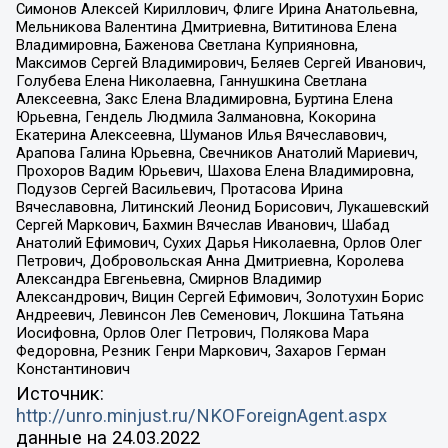
Симонов Алексей Кириллович, Флиге Ирина Анатольевна,
Мельникова Валентина Дмитриевна, Вититинова Елена
Владимировна, Баженова Светлана Куприяновна,
Максимов Сергей Владимирович, Беляев Сергей Иванович,
Голубева Елена Николаевна, Ганнушкина Светлана
Алексеевна, Закс Елена Владимировна, Буртина Елена
Юрьевна, Гендель Людмила Залмановна, Кокорина
Екатерина Алексеевна, Шуманов Илья Вячеславович,
Арапова Галина Юрьевна, Свечников Анатолий Мариевич,
Прохоров Вадим Юрьевич, Шахова Елена Владимировна,
Подузов Сергей Васильевич, Протасова Ирина
Вячеславовна, Литинский Леонид Борисович, Лукашевский
Сергей Маркович, Бахмин Вячеслав Иванович, Шабад
Анатолий Ефимович, Сухих Дарья Николаевна, Орлов Олег
Петрович, Добровольская Анна Дмитриевна, Королева
Александра Евгеньевна, Смирнов Владимир
Александрович, Вицин Сергей Ефимович, Золотухин Борис
Андреевич, Левинсон Лев Семенович, Локшина Татьяна
Иосифовна, Орлов Олег Петрович, Полякова Мара
Федоровна, Резник Генри Маркович, Захаров Герман
Константинович
Источник:
http://unro.minjust.ru/NKOForeignAgent.aspx
данные на
24.03.2022