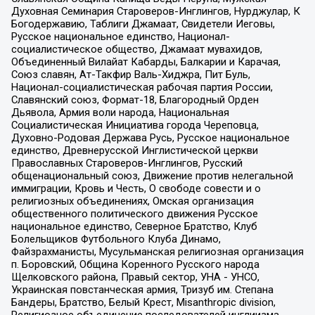
Духовная Семинария Староверов-Инглингов, Нурджулар, К
Богодержавию, Таблиги Джамаат, Свидетели Иеговы,
Русское национальное единство, Национал-
социалистическое общество, Джамаат мувахидов,
Объединенный Вилайат Кабарды, Балкарии и Карачая,
Союз славян, Ат-Такфир Валь-Хиджра, Пит Буль,
Национал-социалистическая рабочая партия России,
Славянский союз, Формат-18, Благородный Орден
Дьявола, Армия воли народа, Национальная
Социалистическая Инициатива города Череповца,
Духовно-Родовая Держава Русь, Русское национальное
единство, Древнерусской Инглистической церкви
Православных Староверов-Инглингов, Русский
общенациональный союз, Движение против нелегальной
иммиграции, Кровь и Честь, О свободе совести и о
религиозных объединениях, Омская организация
общественного политического движения Русское
национальное единство, Северное Братство, Клуб
Болельщиков Футбольного Клуба Динамо,
Файзрахманисты, Мусульманская религиозная организация
п. Боровский, Община Коренного Русского народа
Щелковского района, Правый сектор, УНА - УНСО,
Украинская повстанческая армия, Тризуб им. Степана
Бандеры, Братство, Белый Крест, Misanthropic division,
Религиозное объединение последователей инглиизма,