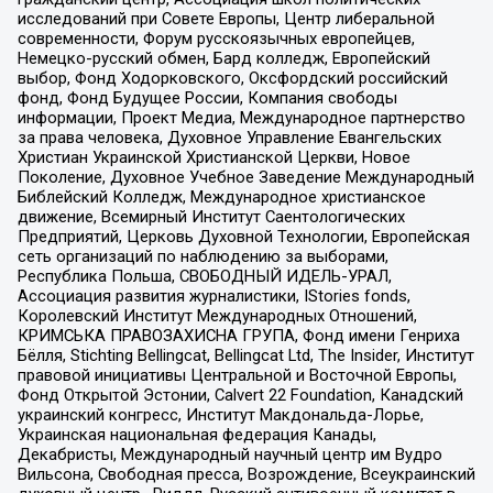
исследований при Совете Европы, Центр либеральной
современности, Форум русскоязычных европейцев,
Немецко-русский обмен, Бард колледж, Европейский
выбор, Фонд Ходорковского, Оксфордский российский
фонд, Фонд Будущее России, Компания свободы
информации, Проект Медиа, Международное партнерство
за права человека, Духовное Управление Евангельских
Христиан Украинской Христианской Церкви, Новое
Поколение, Духовное Учебное Заведение Международный
Библейский Колледж, Международное христианское
движение, Всемирный Институт Саентологических
Предприятий, Церковь Духовной Технологии, Европейская
сеть организаций по наблюдению за выборами,
Республика Польша, СВОБОДНЫЙ ИДЕЛЬ-УРАЛ,
Ассоциация развития журналистики, IStories fonds,
Королевский Институт Международных Отношений,
КРИМСЬКА ПРАВОЗАХИСНА ГРУПА, Фонд имени Генриха
Бёлля, Stichting Bellingcat, Bellingcat Ltd, The Insider, Институт
правовой инициативы Центральной и Восточной Европы,
Фонд Открытой Эстонии, Calvert 22 Foundation, Канадский
украинский конгресс, Институт Макдональда-Лорье,
Украинская национальная федерация Канады,
Декабристы, Международный научный центр им Вудро
Вильсона, Свободная пресса, Возрождение, Всеукраинский