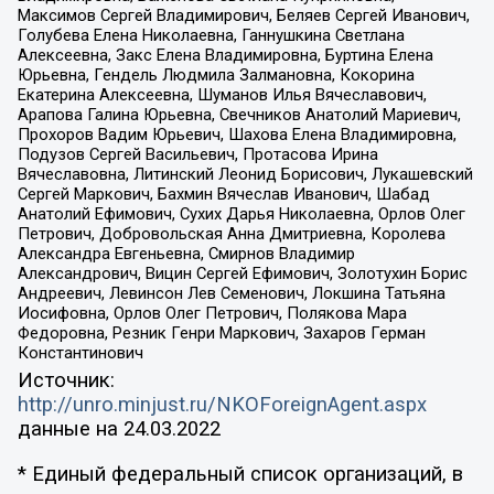
Максимов Сергей Владимирович, Беляев Сергей Иванович,
Голубева Елена Николаевна, Ганнушкина Светлана
Алексеевна, Закс Елена Владимировна, Буртина Елена
Юрьевна, Гендель Людмила Залмановна, Кокорина
Екатерина Алексеевна, Шуманов Илья Вячеславович,
Арапова Галина Юрьевна, Свечников Анатолий Мариевич,
Прохоров Вадим Юрьевич, Шахова Елена Владимировна,
Подузов Сергей Васильевич, Протасова Ирина
Вячеславовна, Литинский Леонид Борисович, Лукашевский
Сергей Маркович, Бахмин Вячеслав Иванович, Шабад
Анатолий Ефимович, Сухих Дарья Николаевна, Орлов Олег
Петрович, Добровольская Анна Дмитриевна, Королева
Александра Евгеньевна, Смирнов Владимир
Александрович, Вицин Сергей Ефимович, Золотухин Борис
Андреевич, Левинсон Лев Семенович, Локшина Татьяна
Иосифовна, Орлов Олег Петрович, Полякова Мара
Федоровна, Резник Генри Маркович, Захаров Герман
Константинович
Источник:
http://unro.minjust.ru/NKOForeignAgent.aspx
данные на
24.03.2022
* Единый федеральный список организаций, в