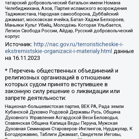
татарский добровольческий батальон имени Номана
Челебиджихана, Азов, Партия исламского возрождения
Таджикистана, Народная самооборона, Дуббайский
джамаат, московская ячейка, Батал-Хаджи Белхороев,
Маньяки Культ Убийц, Молодёжь Которая Улыбается,
Легион Свобода России, Айдар, Русский добровольческий
корпус
Источник:
http://nac.gov.ru/terroristicheskie-i-
ekstremistskie-organizacii-i-materialy.html
данные
на
16.11.2023
* Перечень общественных объединений и
религиозных организаций в отношении
которых судом принято вступившее в
законную силу решение о ликвидации или
запрете деятельности:
Национал-большевистская партия, ВЕК РА, Рада земли
Кубанской Духовно Родовой Державы Русь, Община
Духовного Управления Асгардской Веси Беловодья,
Славянская Община Капища Веды Перуна, Мужская
Духовная Семинария Староверов-Инглингов, Нурджулар, К
Богодержавию, Таблиги Джамаат, Свидетели Иеговы,