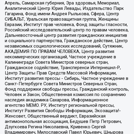
Апрель, Самарская губерния, Эра здоровья, Мемориал,
Аналитический Центр Юрия Левады, Издательство Парк
Гагарина, Фонд имени Андрея Рылькова, Сфера, Центр
СИБАЛЬТ, Уральская правозащитная группа, Женщины
Евразии, Институт прав человека, Фонд защиты гласности,
Российский исследовательский центр по правам человека,
Дальневосточный центр развития гражданских инициатив
и социального партнерства, Гражданское действие, Центр
независимых социологических исследований, Сутяжник,
АКАДЕМИЯ ПО ПРАВАМ ЧЕЛОВЕКА, Центр развития
некоммерческих организаций, Частное учреждение в
Калининграде Совета Министров северных стран,
Гражданское содействие, Трансперенси Интернешнл-Р,
Центр Защиты Прав Средств Массовой Информации,
Институт развития прессы - Сибирь, Частное учреждение в
Санкт-Петербурге Совета Министров Северных Стран,
Фонд поддержки свободы прессы, Гражданский контроль,
Человек и Закон, Общественная комиссия по сохранению
наследия академика Сахарова, Информационное
агентство МЕМО. РУ, Институт региональной прессы,
Институт Развития Свободы Информации, Экозащита!-
Женсовет, Общественный вердикт, Евразийская
антимонопольная ассоциация, Бедушев Петр Петрович,
Дзугкоева Регина Николаевна, Кривенко Сергей
Владимирович, Милославский Павел Юрьевич, Шнырова