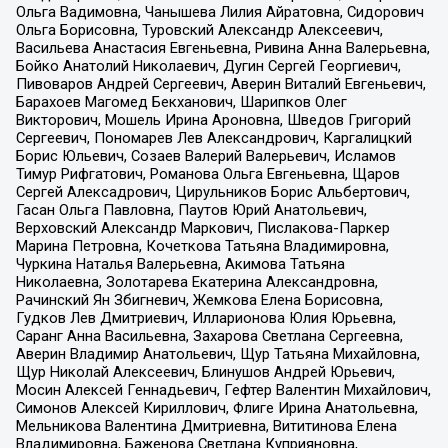
Ольга Вадимовна, Чанышева Лилия Айратовна, Сидорович
Ольга Борисовна, Туровский Александр Алексеевич,
Васильева Анастасия Евгеньевна, Ривина Анна Валерьевна,
Бойко Анатолий Николаевич, Дугин Сергей Георгиевич,
Пивоваров Андрей Сергеевич, Аверин Виталий Евгеньевич,
Барахоев Магомед Бекханович, Шарипков Олег
Викторович, Мошель Ирина Ароновна, Шведов Григорий
Сергеевич, Пономарев Лев Александрович, Каргалицкий
Борис Юльевич, Созаев Валерий Валерьевич, Исламов
Тимур Рифгатович, Романова Ольга Евгеньевна, Щаров
Сергей Алексадрович, Цирульников Борис Альбертович,
Гасан Ольга Павловна, Паутов Юрий Анатольевич,
Верховский Александр Маркович, Пислакова-Паркер
Марина Петровна, Кочеткова Татьяна Владимировна,
Чуркина Наталья Валерьевна, Акимова Татьяна
Николаевна, Золотарева Екатерина Александровна,
Рачинский Ян Збигневич, Жемкова Елена Борисовна,
Гудков Лев Дмитриевич, Илларионова Юлия Юрьевна,
Саранг Анна Васильевна, Захарова Светлана Сергеевна,
Аверин Владимир Анатольевич, Щур Татьяна Михайловна,
Щур Николай Алексеевич, Блинушов Андрей Юрьевич,
Мосин Алексей Геннадьевич, Гефтер Валентин Михайлович,
Симонов Алексей Кириллович, Флиге Ирина Анатольевна,
Мельникова Валентина Дмитриевна, Вититинова Елена
Владимировна, Баженова Светлана Куприяновна,