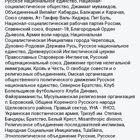
Русское национальное единство, Национал-
социалистическое общество, Джамаат мувахидов,
Объединенный Вилайат Кабарды, Балкарии и Карачая,
Союз славян, Ат-Такфир Валь-Хиджра, Пит Буль,
Национал-социалистическая рабочая партия России,
Славянский союз, Формат-18, Благородный Орден
Дьявола, Армия воли народа, Национальная
Социалистическая Инициатива города Череповца,
Духовно-Родовая Держава Русь, Русское национальное
единство, Древнерусской Инглистической церкви
Православных Староверов-Инглингов, Русский
общенациональный союз, Движение против нелегальной
иммиграции, Кровь и Честь, О свободе совести и о
религиозных объединениях, Омская организация
общественного политического движения Русское
национальное единство, Северное Братство, Клуб
Болельщиков Футбольного Клуба Динамо,
Файзрахманисты, Мусульманская религиозная организация
п. Боровский, Община Коренного Русского народа
Щелковского района, Правый сектор, УНА - УНСО,
Украинская повстанческая армия, Тризуб им. Степана
Бандеры, Братство, Белый Крест, Misanthropic division,
Религиозное объединение последователей инглиизма,
Народная Социальная Инициатива, TulaSkins,
Этнополитическое объединение Русские, Русское