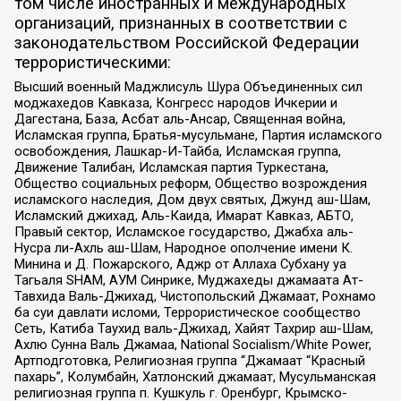
том числе иностранных и международных
организаций, признанных в соответствии с
законодательством Российской Федерации
террористическими:
Высший военный Маджлисуль Шура Объединенных сил
моджахедов Кавказа, Конгресс народов Ичкерии и
Дагестана, База, Асбат аль-Ансар, Священная война,
Исламская группа, Братья-мусульмане, Партия исламского
освобождения, Лашкар-И-Тайба, Исламская группа,
Движение Талибан, Исламская партия Туркестана,
Общество социальных реформ, Общество возрождения
исламского наследия, Дом двух святых, Джунд аш-Шам,
Исламский джихад, Аль-Каида, Имарат Кавказ, АБТО,
Правый сектор, Исламское государство, Джабха аль-
Нусра ли-Ахль аш-Шам, Народное ополчение имени К.
Минина и Д. Пожарского, Аджр от Аллаха Субхану уа
Тагьаля SHAM, АУМ Синрике, Муджахеды джамаата Ат-
Тавхида Валь-Джихад, Чистопольский Джамаат, Рохнамо
ба суи давлати исломи, Террористическое сообщество
Сеть, Катиба Таухид валь-Джихад, Хайят Тахрир аш-Шам,
Ахлю Сунна Валь Джамаа, National Socialism/White Power,
Артподготовка, Религиозная группа “Джамаат “Красный
пахарь”, Колумбайн, Хатлонский джамаат, Мусульманская
религиозная группа п. Кушкуль г. Оренбург, Крымско-