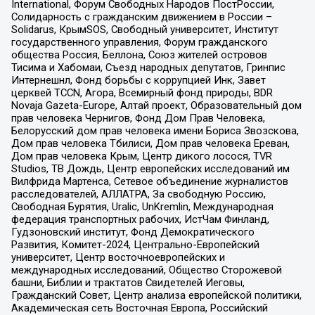
International, Форум Свободных Народов ПостРоссии,
Солидарность с гражданским движением в России –
Solidarus, КрымSOS, Свободный университет, Институт
государственного управления, Форум гражданского
общества Россия, Беллона, Союз жителей островов
Тисима и Хабомаи, Съезд народных депутатов, Гринпис
Интернешнл, Фонд борьбы с коррупцией Инк, Завет
церквей TCCN, Агора, Всемирный фонд природы, BDR
Novaja Gazeta-Europe, Алтай проект, Образовательный дом
прав человека Чернигов, Фонд Дом Прав Человека,
Белорусский дом прав человека имени Бориса Звозскова,
Дом прав человека Тбилиси, Дом прав человека Ереван,
Дом прав человека Крым, Центр дикого лосося, TVR
Studios, ТВ Дождь, Центр европейских исследований им
Вилфрида Мартенса, Сетевое объединение журналистов
расследователей, АЛЛАТРА, За свободную Россию,
Свободная Бурятия, Uralic, UnKremlin, Международная
федерация транспортных рабочих, ИстЧам Финланд,
Гудзоновский институт, Фонд Демократического
Развития, Комитет-2024, Центрально-Европейский
университет, Центр восточноевропейских и
международных исследований, Общество Сторожевой
башни, Библии и трактатов Свидетелей Иеговы,
Гражданский Совет, Центр анализа европейской политики,
Академическая сеть Восточная Европа, Российский