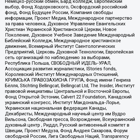
Немецко-русский обмен, Бард колледж, Европейский
выбор, Фонд Ходорковского, Оксфордский российский
фонд, Фонд Будущее России, Компания свободы
информации, Проект Медиа, Международное партнерство
за права человека, Духовное Управление Евангельских
Христиан Украинской Христианской Церкви, Новое
Поколение, Духовное Учебное Заведение Международный
Библейский Колледж, Международное христианское
движение, Всемирный Институт Саентологических
Предприятий, Церковь Духовной Технологии, Европейская
сеть организаций по наблюдению за выборами,
Республика Польша, СВОБОДНЫЙ ИДЕЛЬ-УРАЛ,
Ассоциация развития журналистики, IStories fonds,
Королевский Институт Международных Отношений,
КРИМСЬКА ПРАВОЗАХИСНА ГРУПА, Фонд имени Генриха
Бёлля, Stichting Bellingcat, Bellingcat Ltd, The Insider, Институт
правовой инициативы Центральной и Восточной Европы,
Фонд Открытой Эстонии, Calvert 22 Foundation, Канадский
украинский конгресс, Институт Макдональда-Лорье,
Украинская национальная федерация Канады,
Декабристы, Международный научный центр им Вудро
Вильсона, Свободная пресса, Возрождение, Всеукраинский
духовный центр , Риддл, Русский антивоенный комитет в
Швеции, Проект Медуза, Фонд Андрея Сахарова, Форум
свободной России, Лига Свободных Наций, Transparеncy