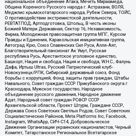
национальное объединение Атака, Мечеть Мирмамеда,
Община Коренного Русского народа г. Астрахани, ВОЛЯ,
Меджлис крымскотатарского народа, Рубеж Севера, ТОЙС,
О противодействии экстремистской деятельности,
РЕВТАТПОД, Артподготовка, Штольц, В честь иконы
Божией Матери Державная, Сектор 16, Независимость,
Фирма, Молодежная правозащитная группа МПГ, Курсом
Правды и Единения, Каракольская инициативная группа,
Автоград Крю, Союз Славянских Сил Руси, Алля-Аят,
Благотворительный пансионат Ак Умут, Русская
республика Русь, Арестантское уголовное единство,
Башкорт, Нация и свобода, Нация и свобода, W.H.С., Фалунь
Дафа, Иртыш Ultras, Русский Патриотический клуб-
Новокузнецк/РПК, Сибирский державный союз, Фонд
борьбы с коррупцией, Фонд защиты прав граждан, Штабы
Навального, Совет граждан СССР Прикубанского округа г.
Краснодара, Мужское государство, Народное
объединение русского движения, Народное движение
Адат, Народный совет граждан РСФСР СССР
Архангельской области, Проект Штурм, Граждане СССР,
Держава Союз Советских Светлых Родов, Совет Советских
Социалистических Районов, Meta Platforms Inc, Facebook,
Instagram, WhatsApp, СИЧ-С14, Добровольческое
Движение Организации украинских националистов, Черный
Комитет, Татарстанское Региональное Всетатарское