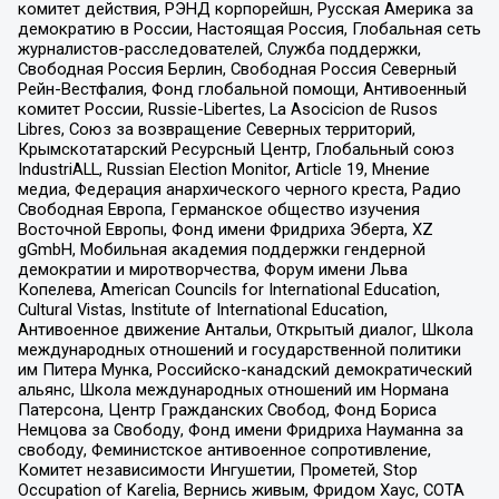
комитет действия, РЭНД корпорейшн, Русская Америка за
демократию в России, Настоящая Россия, Глобальная сеть
журналистов-расследователей, Служба поддержки,
Свободная Россия Берлин, Свободная Россия Северный
Рейн-Вестфалия, Фонд глобальной помощи, Антивоенный
комитет России, Russie-Libertes, La Asocicion de Rusos
Libres, Союз за возвращение Северных территорий,
Крымскотатарский Ресурсный Центр, Глобальный союз
IndustriALL, Russian Election Monitor, Article 19, Мнение
медиа, Федерация анархического черного креста, Радио
Свободная Европа, Германское общество изучения
Восточной Европы, Фонд имени Фридриха Эберта, XZ
gGmbH, Мобильная академия поддержки гендерной
демократии и миротворчества, Форум имени Льва
Копелева, American Councils for International Education,
Cultural Vistas, Institute of International Education,
Антивоенное движение Антальи, Открытый диалог, Школа
международных отношений и государственной политики
им Питера Мунка, Российско-канадский демократический
альянс, Школа международных отношений им Нормана
Патерсона, Центр Гражданских Свобод, Фонд Бориса
Немцова за Свободу, Фонд имени Фридриха Науманна за
свободу, Феминистское антивоенное сопротивление,
Комитет независимости Ингушетии, Прометей, Stop
Occupation of Karelia, Вернись живым, Фридом Хаус, СОТА