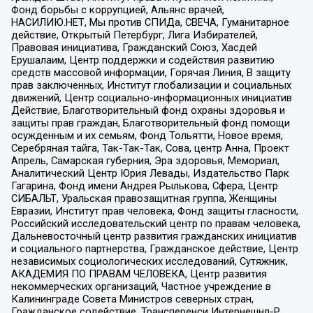
Фонд борьбы с коррупцией, Альянс врачей,
НАСИЛИЮ.НЕТ, Мы против СПИДа, СВЕЧА, Гуманитарное
действие, Открытый Петербург, Лига Избирателей,
Правовая инициатива, Гражданский Союз, Хасдей
Ерушалаим, Центр поддержки и содействия развитию
средств массовой информации, Горячая Линия, В защиту
прав заключенных, Институт глобализации и социальных
движений, Центр социально-информационных инициатив
Действие, Благотворительный фонд охраны здоровья и
защиты прав граждан, Благотворительный фонд помощи
осужденным и их семьям, Фонд Тольятти, Новое время,
Серебряная тайга, Так-Так-Так, Сова, центр Анна, Проект
Апрель, Самарская губерния, Эра здоровья, Мемориал,
Аналитический Центр Юрия Левады, Издательство Парк
Гагарина, Фонд имени Андрея Рылькова, Сфера, Центр
СИБАЛЬТ, Уральская правозащитная группа, Женщины
Евразии, Институт прав человека, Фонд защиты гласности,
Российский исследовательский центр по правам человека,
Дальневосточный центр развития гражданских инициатив
и социального партнерства, Гражданское действие, Центр
независимых социологических исследований, Сутяжник,
АКАДЕМИЯ ПО ПРАВАМ ЧЕЛОВЕКА, Центр развития
некоммерческих организаций, Частное учреждение в
Калининграде Совета Министров северных стран,
Гражданское содействие, Трансперенси Интернешнл-Р,