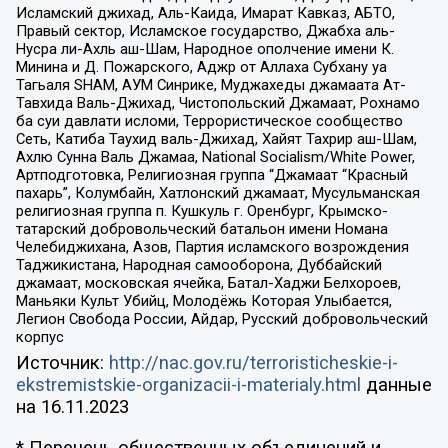
Исламский джихад, Аль-Каида, Имарат Кавказ, АБТО,
Правый сектор, Исламское государство, Джабха аль-
Нусра ли-Ахль аш-Шам, Народное ополчение имени К.
Минина и Д. Пожарского, Аджр от Аллаха Субхану уа
Тагьаля SHAM, АУМ Синрике, Муджахеды джамаата Ат-
Тавхида Валь-Джихад, Чистопольский Джамаат, Рохнамо
ба суи давлати исломи, Террористическое сообщество
Сеть, Катиба Таухид валь-Джихад, Хайят Тахрир аш-Шам,
Ахлю Сунна Валь Джамаа, National Socialism/White Power,
Артподготовка, Религиозная группа “Джамаат “Красный
пахарь”, Колумбайн, Хатлонский джамаат, Мусульманская
религиозная группа п. Кушкуль г. Оренбург, Крымско-
татарский добровольческий батальон имени Номана
Челебиджихана, Азов, Партия исламского возрождения
Таджикистана, Народная самооборона, Дуббайский
джамаат, московская ячейка, Батал-Хаджи Белхороев,
Маньяки Культ Убийц, Молодёжь Которая Улыбается,
Легион Свобода России, Айдар, Русский добровольческий
корпус
Источник:
http://nac.gov.ru/terroristicheskie-i-
ekstremistskie-organizacii-i-materialy.html
данные
на
16.11.2023
* Перечень общественных объединений и