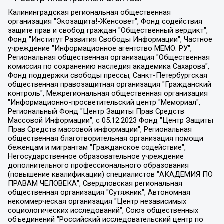
Калининградская региональная общественная организация "Экозащита!-Женсовет", Фонд содействия защите прав и свобод граждан "Общественный вердикт", Фонд "Институт Развития Свободы Информации", Частное учреждение "Информационное агентство МЕМО. РУ", Региональная общественная организация "Общественная комиссия по сохранению наследия академика Сахарова", Фонд поддержки свободы прессы, Санкт-Петербургская общественная правозащитная организация "Гражданский контроль", Межрегиональная общественная организация "Информационно-просветительский центр "Мемориал", Региональный Фонд "Центр Защиты Прав Средств Массовой Информации", с 05.12.2023 Фонд "Центр Защиты Прав Средств массовой информации", Региональная общественная благотворительная организация помощи беженцам и мигрантам "Гражданское содействие", Негосударственное образовательное учреждение дополнительного профессионального образования (повышение квалификации) специалистов "АКАДЕМИЯ ПО ПРАВАМ ЧЕЛОВЕКА", Свердловская региональная общественная организация "Сутяжник", Автономная некоммерческая организация "Центр независимых социологических исследований", Союз общественных объединений "Российский исследовательский центр по правам человека", Региональное общественное учреждение научно-информационный центр "МЕМОРИАЛ", Некоммерческая организация "Фонд защиты гласности", Автономная некоммерческая организация "Институт прав человека", Городская общественная организация "Екатеринбургское общество "МЕМОРИАЛ", Городская общественная организация "Рязанское историко-просветительское и правозащитное общество "Мемориал" (Рязанский Мемориал), Челябинский региональный орган общественной самодеятельности – женское общественное объединение "Женщины Евразии", Челябинский региональный орган общественной самодеятельности "Уральская правозащитная группа", Фонд содействия защите здоровья и социальной справедливости имени Андрея Рылькова, Автономная Некоммерческая Организация "Аналитический Центр Юрия Левады", Автономная некоммерческая организация социальной поддержки населения "Проект Апрель", Региональная общественная организация помощи женщинам и детям, находящимся в кризисной ситуации "Информационно-методический центр "Анна", Фонд содействия развитию массовых коммуникаций и правовому просвещению "Так-так-Так", Фонд содействия устойчивому развитию "Серебряная тайга", Свердловский региональный общественный фонд социальных проектов "Новое время", "Idel.Реалии", Кавказ.Реалии, Крым.Реалии, Телеканал Настоящее Время, Татаро-башкирская служба Радио Свобода (Azatliq Radiosi), Радио Свободная Европа/Радио Свобода (PCE/PC), "Сибирь.Реалии", "Фактограф", Благотворительный фонд помощи осужденным и их семьям, Автономная некоммерческая организация "Институт глобализации и социальных движений", Фонд "В защиту прав заключенных", Частное учреждение "Центр поддержки и содействия развитию средств массовой информации", Пензенский региональный общественный благотворительный фонд "Гражданский союз", "Север.Реалии", Некоммерческая организация Фонд "Правовая инициатива", Общество с ограниченной ответственностью "Радио Свободная Европа/Радио Свобода", Чешское информационное агентство "MEDIUM-ORIENT", Красноярская региональная общественная организация "Мы против СПИДа", Камалягин Денис Николаевич, Маркелов Сергей Евгеньевич, Пономарев Лев Александрович, Савицкая Людмила Алексеевна, Автономная некоммерческая организация "Центр по работе с проблемой насилия "НАСИЛИЮ.НЕТ", Межрегиональный профессиональный союз работников здравоохранения "Альянс врачей", Юридическое лицо, зарегистрированное в Латвийской Республике, SIA "Medusa Project" (регистрационный номер 40103797863, дата регистрации 10.06.2014), Некоммерческая организация "Фонд по борьбе с коррупцией", Автономная некоммерческая организация "Институт права и публичной политики", Баданин Роман Сергеевич, Гликин Максим Александрович, Железнова Мария Михайловна, Лукьянова Юлия Сергеевна, Маетная Елизавета Витальевна, Маняхин Петр Борисович, Чуракова Ольга Владимировна, Ярош Юлия Петровна, Юридическое лицо "The Insider SIA", зарегистрированное в Риге, Латвийская Республика (дата регистрации 26.06.2015), являющееся администратором доменного имени интернет-издания "The Insider SIA", https://theins.ru, Постернак Алексей Евгеньевич, Рубин Михаил Аркадьевич, Анин Роман Александрович, Юридическое лицо Istories fonds, зарегистрированное в Латвийской Республике (регистрационный номер 50008295751, дата регистрации 24.02.2020), Великовский Дмитрий Александрович, Долинина Ирина Николаевна, Мароховская Алеся Алексеевна, Шлейнов Роман Юрьевич, Шмагун Олеся Валентиновна, Общество с ограниченной ответственностью "Альтаир 2021", Общество с ограниченной ответственностью "Вега 2021", Общество с ограниченной ответственностью "Главный редактор 2021", Общество с ограниченной ответственностью "Ромашки монолит", Важенков Артем Валерьевич, Ивановская областная общественная организация "Центр гендерных исследований", Гурман Юрий Альбертович, Медиапроект "ОВД-Инфо", Егоров Владимир Владимирович, Жилинский Владимир Александрович, Общество с ограниченной ответственностью "ЗП", Иванова София Юрьевна, Карезина Инна Павловна, Кильтау Екатерина Викторовна, Петров Алексей Викторович, Пискунов Сергей Евгеньевич, Смирнов Сергей Сергеевич, Тихонов Михаил Сергеевич, Общество с ограниченной ответственностью "ЖУРНАЛИСТ-ИНОСТРАННЫЙ АГЕНТ", Арапова Галина Юрьевна, Вольтская Татьяна Анатольевна, Американская компания "Mason G.E.S. Anonymous Foundation" (США), являющаяся владельцем интернет-издания https://mnews.world/, Компания "Stichting Bellingcat", зарегистрированная в Нидерландах (дата регистрации 11.07.2018), Захаров Андрей Вячеславович, Клепиковская Екатерина Дмитриевна, Общество с ограниченной ответственностью "МЕМО", Перл Роман Александрович, Симонов Евгений Алексеевич, Соловьева Елена Анатольевна, Сотников Даниил Владимирович, Сурначева Елизавета Дмитриевна, Автономная некоммерческая организация по защите прав человека и информированию населения "Якутия – Наше Мнение", Общество с ограниченной ответственностью "Москоу диджитал медиа", с 26.01.2023 Общество с ограниченной ответственностью "Чайка Белые сады", Ветошкина Валерия Валерьевна, Заговора Максим Александрович, Межрегиональное общественное движение "Российская ЛГБТ - сеть", Оленичев Максим Владимирович, Павлов Иван Юрьевич, Скворцова Елена Сергеевна, Общество с ограниченной ответственностью "Как бы инагент", Кочетков Игорь Викторович, Общество с ограниченной ответственностью "Честные выборы", Еланчик Олег Александрович, Общество с ограниченной ответственностью "Нобелевский призыв", Гималова Регина Эмилевна, Григорьев Андрей Валерьевич, Григорьева Алина Александровна, Ассоциация по содействию защите прав призывников, альтернативнослужащих и военнослужащих "Правозащитная группа "Гражданин.Армия.Право", Хисамова Регина Фаритовна, Автономная некоммерческая организация по реализации социально-правовых программ "Лилит", Дальневосточное общественное движение "Маяк", Санкт-Петербургская ЛГБТ-инициативная группа "Выход", Инициативная группа ЛГБТ+ "Реверс", Алексеев Андрей Викторович, Бекбулатова Таисия Львовна, Беляев Иван Михайлович, Владыкина Елена Сергеевна, Гельман Марат Александрович, Никульшина Вероника Юрьевна, Толоконникова Надежда Андреевна, Шендерович Виктор Анатольевич, Общество с ограниченной ответственностью "Данное сообщение", Общество с ограниченной ответственностью Издательский дом "Новая глава", Айнбиндер Александра Александровна, Московский комьюнити-центр для ЛГБТ+инициатив, Благотворительный фонд развития филантропии, Deutsche Welle (Германия, Kurt-Schumacher-Strasse 3, 53113 Bonn), Борзунова Мария Михайловна, Воробьев Виктор Викторович, Голубева Анна Львовна, Константинова Алла Михайловна, Малкова Ирина Владимировна, Мурадов Мурад Абдулгалимович, Осетинская Елизавета Николаевна, Понасенков Евгений Николаевич, Ганапольский Матвей Юрьевич, Киселев Евгений Алексеевич, Борухович Ирина Григорьевна, Дремин Иван Тимофеевич, Дубровский Дмитрий Викторович, Красноярская региональная общественная организация поддержки и развития альтернативных образовательных технологий и межкультурных коммуникаций "ИНТЕРРА", Маяковская Екатерина Алексеевна, Фейгин Марк Захарович, Филимонов Андрей Викторович, Дзугкоева Регина Николаевна, Доброхотов Роман Александрович, Дудь Юрий Александрович, Елкин Сергей Владимирович, Кругликов Кирилл Игоревич, Сабунаева Мария Леонидовна, Семенов Алексей Владимирович, Шаинян Карен Багратович, Шульман Екатерина Михайловна, Асафьев Артур Валерьевич, Вахштайн Виктор Семенович, Венедиктов Алексей Алексеевич, Лушникова Екатерина Евгеньевна, Волков Леонид Михайлович, Невзоров Александр Глебович, Пархоменко Сергей Борисович, Сироткин Ярослав Николаевич, Кара-Мурза Владимир Владимирович, Баранова Наталья Владимировна, Гозман Леонид Яковлевич, Кагарлицкий Борис Юльевич, Климарев Михаил Валерьевич, Милов Владимир Станиславович, Автономная некоммерческая организация Краснодарский центр современного искусства "Типография", Моргенштерн Алишер Тагирович, Соболь Любовь Эдуардовна, Общество с ограниченной ответственностью "ЛИЗА НОРМ", Каспаров Гарри Кимович, Ходорковский Михаил Борисович, Общество с ограниченной ответственностью "Апрельские тезисы", Данилович Ирина Брониславовна, Кашин Олег Владимирович, Петров Николай Владимирович, Пивоваров Алексей Владимирович, Соколов Михаил Владимирович, Цветкова Юлия Владимировна, Чичваркин Евгений Александрович, Комитет против пыток/Команда против пыток, Общество с ограниченной ответственностью "Первый научный", Общество с ограниченной ответственностью "Вертолет и ко", Белоцерковская Вероника Борисовна, Кац Максим Евгеньевич, Лазарева Татьяна Юрьевна, Шаведдинов Руслан Табризович, Яшин Илья Валерьевич, Общество с ограниченной ответственностью "Иноагент ААВ", Алешковский Дмитрий Петрович, Альбац Евгения Марковна, Быков Дмитрий Львович, Галямина Юлия Евгеньевна, Лойко Сергей Леонидович, Мартынов Кирилл Константинович, Медведев Сергей Александрович, Крашенинников Федор Геннадиевич, Гордеева Катерина Вл