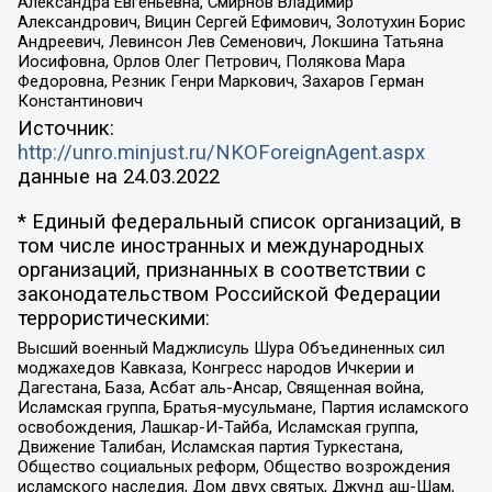
Александра Евгеньевна, Смирнов Владимир
Александрович, Вицин Сергей Ефимович, Золотухин Борис
Андреевич, Левинсон Лев Семенович, Локшина Татьяна
Иосифовна, Орлов Олег Петрович, Полякова Мара
Федоровна, Резник Генри Маркович, Захаров Герман
Константинович
Источник:
http://unro.minjust.ru/NKOForeignAgent.aspx
данные на
24.03.2022
* Единый федеральный список организаций, в
том числе иностранных и международных
организаций, признанных в соответствии с
законодательством Российской Федерации
террористическими:
Высший военный Маджлисуль Шура Объединенных сил
моджахедов Кавказа, Конгресс народов Ичкерии и
Дагестана, База, Асбат аль-Ансар, Священная война,
Исламская группа, Братья-мусульмане, Партия исламского
освобождения, Лашкар-И-Тайба, Исламская группа,
Движение Талибан, Исламская партия Туркестана,
Общество социальных реформ, Общество возрождения
исламского наследия, Дом двух святых, Джунд аш-Шам,