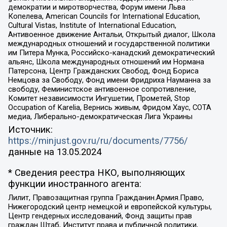
демократии и миротворчества, Форум имени Льва
Копелева, American Councils for International Education,
Cultural Vistas, Institute of International Education,
Антивоенное движение Антальи, Открытый диалог, Школа
международных отношений и государственной политики
им Питера Мунка, Российско-канадский демократический
альянс, Школа международных отношений им Нормана
Патерсона, Центр Гражданских Свобод, Фонд Бориса
Немцова за Свободу, Фонд имени Фридриха Науманна за
свободу, Феминистское антивоенное сопротивление,
Комитет независимости Ингушетии, Прометей, Stop
Occupation of Karelia, Вернись живым, Фридом Хаус, СОТА
медиа, Либерально-демократическая Лига Украины
Источник:
https://minjust.gov.ru/ru/documents/7756/
данные на
13.05.2024
* Сведения реестра НКО, выполняющих
функции иностранного агента:
Лилит, Правозащитная группа Гражданин.Армия.Право,
Нижегородский центр немецкой и европейской культуры,
Центр гендерных исследований, Фонд защиты прав
граждан Штаб, Институт права и публичной политики,