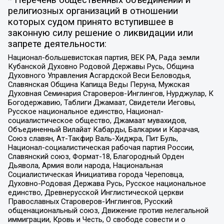
религиозных организаций в отношении
которых судом принято вступившее в
законную силу решение о ликвидации или
запрете деятельности:
Национал-большевистская партия, ВЕК РА, Рада земли
Кубанской Духовно Родовой Державы Русь, Община
Духовного Управления Асгардской Веси Беловодья,
Славянская Община Капища Веды Перуна, Мужская
Духовная Семинария Староверов-Инглингов, Нурджулар, К
Богодержавию, Таблиги Джамаат, Свидетели Иеговы,
Русское национальное единство, Национал-
социалистическое общество, Джамаат мувахидов,
Объединенный Вилайат Кабарды, Балкарии и Карачая,
Союз славян, Ат-Такфир Валь-Хиджра, Пит Буль,
Национал-социалистическая рабочая партия России,
Славянский союз, Формат-18, Благородный Орден
Дьявола, Армия воли народа, Национальная
Социалистическая Инициатива города Череповца,
Духовно-Родовая Держава Русь, Русское национальное
единство, Древнерусской Инглистической церкви
Православных Староверов-Инглингов, Русский
общенациональный союз, Движение против нелегальной
иммиграции, Кровь и Честь, О свободе совести и о