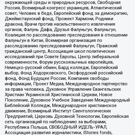
окружающей среды и природных ресурсов, Свободная
Россия, Всемирный конгресс украинцев, Атлантический
совет, Человек в беде, Европейский фонд за демократию,
Джеймстаунский фонд, Прожект Хармони, Родники
дракона, Врачи против насильственного извлечения
органов, Фалунь Дафа, Друзья Фалуньгун, Фалуньгун,
Коалиция по расследованию преследования в отношении
Фалуньгун в Китае, Всемирная организация по
расследованию преследований Фалуньгун, Пражский
гражданский центр, Ассоциация школ политических
исследований при Совете Европы, Центр либеральной
современности, Форум русскоязычных европейцев,
Немецко-русский обмен, Бард колледж, Европейский
выбор, Фонд Ходорковского, Оксфордский российский
фонд, Фонд Будущее России, Компания свободы
информации, Проект Медиа, Международное партнерство
за права человека, Духовное Управление Евангельских
Христиан Украинской Христианской Церкви, Новое
Поколение, Духовное Учебное Заведение Международный
Библейский Колледж, Международное христианское
движение, Всемирный Институт Саентологических
Предприятий, Церковь Духовной Технологии, Европейская
сеть организаций по наблюдению за выборами,
Республика Польша, СВОБОДНЫЙ ИДЕЛЬ-УРАЛ,
Ассоциация развития журналистики, IStories fonds,