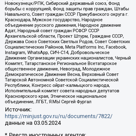
Новокузнецк/РПК, Сибирский державный союз, Фонд
борьбы с коррупцией, Фонд защиты прав граждан, Штабы
Навального, Совет граждан СССР Прикубанского округа г.
Краснодара, Мужское государство, Народное
объединение русского движения, Народное движение
Адат, Народный совет граждан РСФСР СССР
Архангельской области, Проект Штурм, Граждане СССР,
Держава Союз Советских Светлых Родов, Совет Советских
Социалистических Районов, Meta Platforms Inc, Facebook,
Instagram, WhatsApp, СИЧ-С14, Добровольческое
Движение Организации украинских националистов, Черный
Комитет, Татарстанское Региональное Всетатарское
общественное движение, Невоград, Молодежное
Демократическое Движение Весна, Верховный Совет
Татарской Автономной Советской Социалистической
Республики, Конгресс ойрат-калмыцкого народа,
Исполнительный комитет совета народных депутатов
Красноярского края, Этническое национальное
объединение, ЛГБТ, Я.МЫ Сергей Фургал
Источник:
https://minjust.gov.ru/ru/documents/7822/
данные на
03.05.2024
* Реестр иностранных агентов: