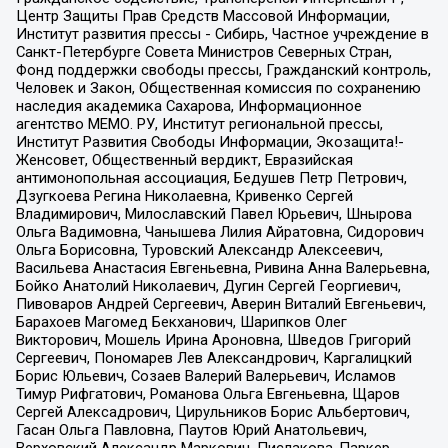
Центр Защиты Прав Средств Массовой Информации,
Институт развития прессы - Сибирь, Частное учреждение в
Санкт-Петербурге Совета Министров Северных Стран,
Фонд поддержки свободы прессы, Гражданский контроль,
Человек и Закон, Общественная комиссия по сохранению
наследия академика Сахарова, Информационное
агентство МЕМО. РУ, Институт региональной прессы,
Институт Развития Свободы Информации, Экозащита!-
Женсовет, Общественный вердикт, Евразийская
антимонопольная ассоциация, Бедушев Петр Петрович,
Дзугкоева Регина Николаевна, Кривенко Сергей
Владимирович, Милославский Павел Юрьевич, Шнырова
Ольга Вадимовна, Чанышева Лилия Айратовна, Сидорович
Ольга Борисовна, Туровский Александр Алексеевич,
Васильева Анастасия Евгеньевна, Ривина Анна Валерьевна,
Бойко Анатолий Николаевич, Дугин Сергей Георгиевич,
Пивоваров Андрей Сергеевич, Аверин Виталий Евгеньевич,
Барахоев Магомед Бекханович, Шарипков Олег
Викторович, Мошель Ирина Ароновна, Шведов Григорий
Сергеевич, Пономарев Лев Александрович, Каргалицкий
Борис Юльевич, Созаев Валерий Валерьевич, Исламов
Тимур Рифгатович, Романова Ольга Евгеньевна, Щаров
Сергей Алексадрович, Цирульников Борис Альбертович,
Гасан Ольга Павловна, Паутов Юрий Анатольевич,
Верховский Александр Маркович, Пислакова-Паркер