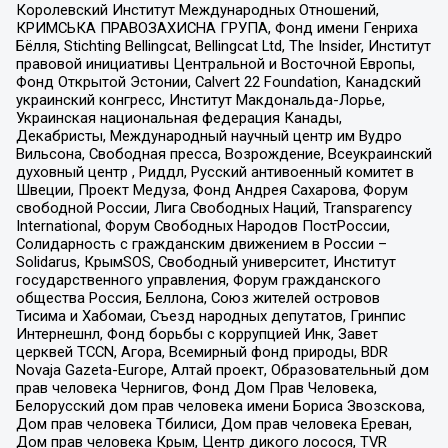
Королевский Институт Международных Отношений,
КРИМСЬКА ПРАВОЗАХИСНА ГРУПА, Фонд имени Генриха
Бёлля, Stichting Bellingcat, Bellingcat Ltd, The Insider, Институт
правовой инициативы Центральной и Восточной Европы,
Фонд Открытой Эстонии, Calvert 22 Foundation, Канадский
украинский конгресс, Институт Макдональда-Лорье,
Украинская национальная федерация Канады,
Декабристы, Международный научный центр им Вудро
Вильсона, Свободная пресса, Возрождение, Всеукраинский
духовный центр , Риддл, Русский антивоенный комитет в
Швеции, Проект Медуза, Фонд Андрея Сахарова, Форум
свободной России, Лига Свободных Наций, Transparеncy
International, Форум Свободных Народов ПостРоссии,
Солидарность с гражданским движением в России –
Solidarus, КрымSOS, Свободный университет, Институт
государственного управления, Форум гражданского
общества Россия, Беллона, Союз жителей островов
Тисима и Хабомаи, Съезд народных депутатов, Гринпис
Интернешнл, Фонд борьбы с коррупцией Инк, Завет
церквей TCCN, Агора, Всемирный фонд природы, BDR
Novaja Gazeta-Europe, Алтай проект, Образовательный дом
прав человека Чернигов, Фонд Дом Прав Человека,
Белорусский дом прав человека имени Бориса Звозскова,
Дом прав человека Тбилиси, Дом прав человека Ереван,
Дом прав человека Крым, Центр дикого лосося, TVR