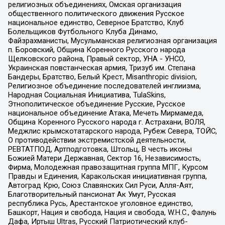
религиозных объединениях, Омская организация
общественного политического движения Русское
национальное единство, Северное Братство, Клуб
Болельщиков Футбольного Клуба Динамо,
Файзрахманисты, Мусульманская религиозная организация
п. Боровский, Община Коренного Русского народа
Щелковского района, Правый сектор, УНА - УНСО,
Украинская повстанческая армия, Тризуб им. Степана
Бандеры, Братство, Белый Крест, Misanthropic division,
Религиозное объединение последователей инглиизма,
Народная Социальная Инициатива, TulaSkins,
Этнополитическое объединение Русские, Русское
национальное объединение Атака, Мечеть Мирмамеда,
Община Коренного Русского народа г. Астрахани, ВОЛЯ,
Меджлис крымскотатарского народа, Рубеж Севера, ТОЙС,
О противодействии экстремистской деятельности,
РЕВТАТПОД, Артподготовка, Штольц, В честь иконы
Божией Матери Державная, Сектор 16, Независимость,
Фирма, Молодежная правозащитная группа МПГ, Курсом
Правды и Единения, Каракольская инициативная группа,
Автоград Крю, Союз Славянских Сил Руси, Алля-Аят,
Благотворительный пансионат Ак Умут, Русская
республика Русь, Арестантское уголовное единство,
Башкорт, Нация и свобода, Нация и свобода, W.H.С., Фалунь
Дафа, Иртыш Ultras, Русский Патриотический клуб-