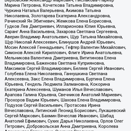
Марина Петровна, Кочеткова Татьяна Владимировна,
Чуркина Наталья Валерьевна, Акимова Татьяна
Николаевна, Золотарева Екатерина Александровна,
Рачинский Ян Збигневич, Жемкова Елена Борисовна,
Гудков Лев Дмитриевич, Илларионова Юлия Юрьевна,
Саранг Анна Васильевна, Захарова Светлана Сергеевна,
Аверин Владимир Анатольевич, Щур Татьяна Михайловна,
Щур Николай Алексеевич, Блинушов Андрей Юрьевич,
Мосин Алексей Геннадьевич, Гефтер Валентин Михайлович,
Симонов Алексей Кириллович, Флиге Ирина Анатольевна,
Мельникова Валентина Дмитриевна, Вититинова Елена
Владимировна, Баженова Светлана Куприяновна,
Максимов Сергей Владимирович, Беляев Сергей Иванович,
Голубева Елена Николаевна, Ганнушкина Светлана
Алексеевна, Закс Елена Владимировна, Буртина Елена
Юрьевна, Гендель Людмила Залмановна, Кокорина
Екатерина Алексеевна, Шуманов Илья Вячеславович,
Арапова Галина Юрьевна, Свечников Анатолий Мариевич,
Прохоров Вадим Юрьевич, Шахова Елена Владимировна,
Подузов Сергей Васильевич, Протасова Ирина
Вячеславовна, Литинский Леонид Борисович, Лукашевский
Сергей Маркович, Бахмин Вячеслав Иванович, Шабад
Анатолий Ефимович, Сухих Дарья Николаевна, Орлов Олег
Петрович, Добровольская Анна Дмитриевна, Королева