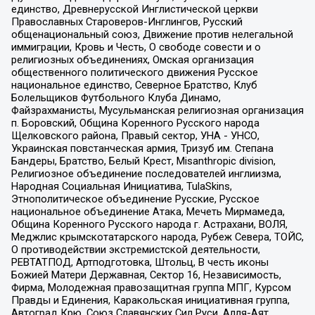
единство, Древнерусской Инглистической церкви
Православных Староверов-Инглингов, Русский
общенациональный союз, Движение против нелегальной
иммиграции, Кровь и Честь, О свободе совести и о
религиозных объединениях, Омская организация
общественного политического движения Русское
национальное единство, Северное Братство, Клуб
Болельщиков Футбольного Клуба Динамо,
Файзрахманисты, Мусульманская религиозная организация
п. Боровский, Община Коренного Русского народа
Щелковского района, Правый сектор, УНА - УНСО,
Украинская повстанческая армия, Тризуб им. Степана
Бандеры, Братство, Белый Крест, Misanthropic division,
Религиозное объединение последователей инглиизма,
Народная Социальная Инициатива, TulaSkins,
Этнополитическое объединение Русские, Русское
национальное объединение Атака, Мечеть Мирмамеда,
Община Коренного Русского народа г. Астрахани, ВОЛЯ,
Меджлис крымскотатарского народа, Рубеж Севера, ТОЙС,
О противодействии экстремистской деятельности,
РЕВТАТПОД, Артподготовка, Штольц, В честь иконы
Божией Матери Державная, Сектор 16, Независимость,
Фирма, Молодежная правозащитная группа МПГ, Курсом
Правды и Единения, Каракольская инициативная группа,
Автоград Крю, Союз Славянских Сил Руси, Алля-Аят,