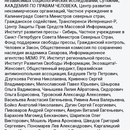
независимых социологических исследований, Сутяжник,
АКАДЕМИЯ ПО ПРАВАМ ЧЕЛОВЕКА, Центр развития
некоммерческих организаций, Частное учреждение в
Калининграде Совета Министров северных стран,
Гражданское содействие, Трансперенси Интернешнл-Р,
Центр Защиты Прав Средств Массовой Информации,
Институт развития прессы - Сибирь, Частное учреждение в
Санкт-Петербурге Совета Министров Северных Стран,
Фонд поддержки свободы прессы, Гражданский контроль,
Человек и Закон, Общественная комиссия по сохранению
наследия академика Сахарова, Информационное
агентство МЕМО. РУ, Институт региональной прессы,
Институт Развития Свободы Информации, Экозащита!-
Женсовет, Общественный вердикт, Евразийская
антимонопольная ассоциация, Бедушев Петр Петрович,
Дзугкоева Регина Николаевна, Кривенко Сергей
Владимирович, Милославский Павел Юрьевич, Шнырова
Ольга Вадимовна, Чанышева Лилия Айратовна, Сидорович
Ольга Борисовна, Туровский Александр Алексеевич,
Васильева Анастасия Евгеньевна, Ривина Анна Валерьевна,
Бойко Анатолий Николаевич, Дугин Сергей Георгиевич,
Пивоваров Андрей Сергеевич, Аверин Виталий Евгеньевич,
Барахоев Магомед Бекханович, Шарипков Олег
Викторович, Мошель Ирина Ароновна, Шведов Григорий
Сергеевич, Пономарев Лев Александрович, Каргалицкий