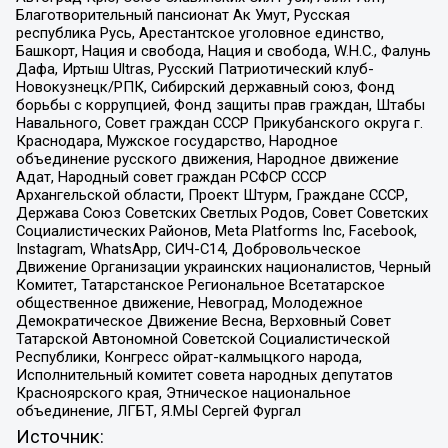
Благотворительный пансионат Ак Умут, Русская
республика Русь, Арестантское уголовное единство,
Башкорт, Нация и свобода, Нация и свобода, W.H.С., Фалунь
Дафа, Иртыш Ultras, Русский Патриотический клуб-
Новокузнецк/РПК, Сибирский державный союз, Фонд
борьбы с коррупцией, Фонд защиты прав граждан, Штабы
Навального, Совет граждан СССР Прикубанского округа г.
Краснодара, Мужское государство, Народное
объединение русского движения, Народное движение
Адат, Народный совет граждан РСФСР СССР
Архангельской области, Проект Штурм, Граждане СССР,
Держава Союз Советских Светлых Родов, Совет Советских
Социалистических Районов, Meta Platforms Inc, Facebook,
Instagram, WhatsApp, СИЧ-С14, Добровольческое
Движение Организации украинских националистов, Черный
Комитет, Татарстанское Региональное Всетатарское
общественное движение, Невоград, Молодежное
Демократическое Движение Весна, Верховный Совет
Татарской Автономной Советской Социалистической
Республики, Конгресс ойрат-калмыцкого народа,
Исполнительный комитет совета народных депутатов
Красноярского края, Этническое национальное
объединение, ЛГБТ, Я.МЫ Сергей Фургал
Источник: