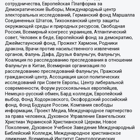
сотрудничества, Европейская Платформа за
Демократические Выборы, Международный центр
электоральных исследований, Германский фонд Маршалла
Соединенных Штатов, Тихоокеанский центр защиты
окружающей среды и природных ресурсов, Свободная
Россия, Всемирный конгресс украинцев, Атлантический
совет, Человек в беде, Европейский фонд за демократию,
Джеймстаунский фонд, Прожект Хармони, Родники
дракона, Врачи против насильственного извлечения
органов, Фалунь Дафа, Друзья Фалуньгун, Фалуньгун,
Коалиция по расследованию преследования в отношении
Фалуньгун в Китае, Всемирная организация по
расследованию преследований Фалуньгун, Пражский
гражданский центр, Ассоциация школ политических
исследований при Совете Европы, Центр либеральной
современности, Форум русскоязычных европейцев,
Немецко-русский обмен, Бард колледж, Европейский
выбор, Фонд Ходорковского, Оксфордский российский
фонд, Фонд Будущее России, Компания свободы
информации, Проект Медиа, Международное партнерство
за права человека, Духовное Управление Евангельских
Христиан Украинской Христианской Церкви, Новое
Поколение, Духовное Учебное Заведение Международный
Библейский Колледж, Международное христианское
движение, Всемирный Институт Саентологических