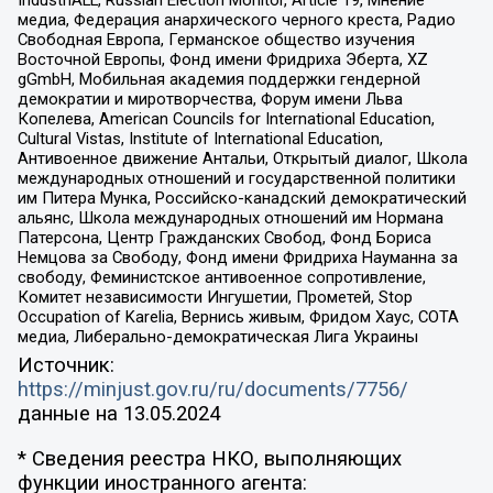
IndustriALL, Russian Election Monitor, Article 19, Мнение
медиа, Федерация анархического черного креста, Радио
Свободная Европа, Германское общество изучения
Восточной Европы, Фонд имени Фридриха Эберта, XZ
gGmbH, Мобильная академия поддержки гендерной
демократии и миротворчества, Форум имени Льва
Копелева, American Councils for International Education,
Cultural Vistas, Institute of International Education,
Антивоенное движение Антальи, Открытый диалог, Школа
международных отношений и государственной политики
им Питера Мунка, Российско-канадский демократический
альянс, Школа международных отношений им Нормана
Патерсона, Центр Гражданских Свобод, Фонд Бориса
Немцова за Свободу, Фонд имени Фридриха Науманна за
свободу, Феминистское антивоенное сопротивление,
Комитет независимости Ингушетии, Прометей, Stop
Occupation of Karelia, Вернись живым, Фридом Хаус, СОТА
медиа, Либерально-демократическая Лига Украины
Источник:
https://minjust.gov.ru/ru/documents/7756/
данные на
13.05.2024
* Сведения реестра НКО, выполняющих
функции иностранного агента: