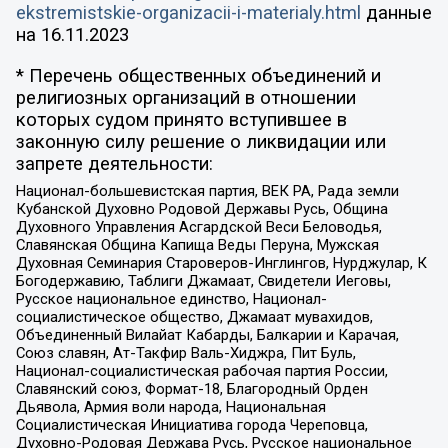
ekstremistskie-organizacii-i-materialy.html
данные
на
16.11.2023
* Перечень общественных объединений и
религиозных организаций в отношении
которых судом принято вступившее в
законную силу решение о ликвидации или
запрете деятельности:
Национал-большевистская партия, ВЕК РА, Рада земли
Кубанской Духовно Родовой Державы Русь, Община
Духовного Управления Асгардской Веси Беловодья,
Славянская Община Капища Веды Перуна, Мужская
Духовная Семинария Староверов-Инглингов, Нурджулар, К
Богодержавию, Таблиги Джамаат, Свидетели Иеговы,
Русское национальное единство, Национал-
социалистическое общество, Джамаат мувахидов,
Объединенный Вилайат Кабарды, Балкарии и Карачая,
Союз славян, Ат-Такфир Валь-Хиджра, Пит Буль,
Национал-социалистическая рабочая партия России,
Славянский союз, Формат-18, Благородный Орден
Дьявола, Армия воли народа, Национальная
Социалистическая Инициатива города Череповца,
Духовно-Родовая Держава Русь, Русское национальное