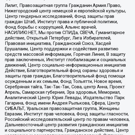
Лилит, Правозащитная группа Гражданин.Армия.Право,
Нижегородский центр немецкой и европейской культуры,
Центр гендерных исследований, Фонд защиты прав
граждан Штаб, Институт права и публичной политики,
Фонд борьбы с коррупцией, Альянс врачей,
НАСИЛИЮ.НЕТ, Мы против СПИДа, СВЕЧА, Гуманитарное
действие, Открытый Петербург, Лига Избирателей,
Правовая инициатива, Гражданский Союз, Хасдей
Ерушалаим, Центр поддержки и содействия развитию
средств массовой информации, Горячая Линия, В защиту
прав заключенных, Институт глобализации и социальных
движений, Центр социально-информационных инициатив
Действие, Благотворительный фонд охраны здоровья и
защиты прав граждан, Благотворительный фонд помощи
осужденным и их семьям, Фонд Тольятти, Новое время,
Серебряная тайга, Так-Так-Так, Сова, центр Анна, Проект
Апрель, Самарская губерния, Эра здоровья, Мемориал,
Аналитический Центр Юрия Левады, Издательство Парк
Гагарина, Фонд имени Андрея Рылькова, Сфера, Центр
СИБАЛЬТ, Уральская правозащитная группа, Женщины
Евразии, Институт прав человека, Фонд защиты гласности,
Российский исследовательский центр по правам человека,
Дальневосточный центр развития гражданских инициатив
и социального партнерства, Гражданское действие, Центр