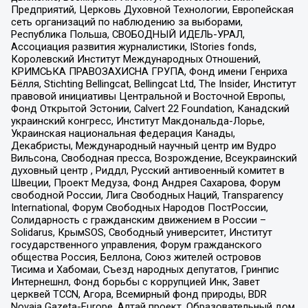
Предприятий, Церковь Духовной Технологии, Европейская
сеть организаций по наблюдению за выборами,
Республика Польша, СВОБОДНЫЙ ИДЕЛЬ-УРАЛ,
Ассоциация развития журналистики, IStories fonds,
Королевский Институт Международных Отношений,
КРИМСЬКА ПРАВОЗАХИСНА ГРУПА, Фонд имени Генриха
Бёлля, Stichting Bellingcat, Bellingcat Ltd, The Insider, Институт
правовой инициативы Центральной и Восточной Европы,
Фонд Открытой Эстонии, Calvert 22 Foundation, Канадский
украинский конгресс, Институт Макдональда-Лорье,
Украинская национальная федерация Канады,
Декабристы, Международный научный центр им Вудро
Вильсона, Свободная пресса, Возрождение, Всеукраинский
духовный центр , Риддл, Русский антивоенный комитет в
Швеции, Проект Медуза, Фонд Андрея Сахарова, Форум
свободной России, Лига Свободных Наций, Transparеncy
International, Форум Свободных Народов ПостРоссии,
Солидарность с гражданским движением в России –
Solidarus, КрымSOS, Свободный университет, Институт
государственного управления, Форум гражданского
общества Россия, Беллона, Союз жителей островов
Тисима и Хабомаи, Съезд народных депутатов, Гринпис
Интернешнл, Фонд борьбы с коррупцией Инк, Завет
церквей TCCN, Агора, Всемирный фонд природы, BDR
Novaja Gazeta-Europe, Алтай проект, Образовательный дом