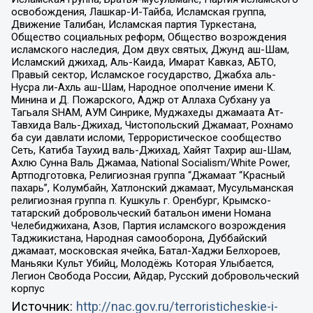
освобождения, Лашкар-И-Тайба, Исламская группа,
Движение Талибан, Исламская партия Туркестана,
Общество социальных реформ, Общество возрождения
исламского наследия, Дом двух святых, Джунд аш-Шам,
Исламский джихад, Аль-Каида, Имарат Кавказ, АБТО,
Правый сектор, Исламское государство, Джабха аль-
Нусра ли-Ахль аш-Шам, Народное ополчение имени К.
Минина и Д. Пожарского, Аджр от Аллаха Субхану уа
Тагьаля SHAM, АУМ Синрике, Муджахеды джамаата Ат-
Тавхида Валь-Джихад, Чистопольский Джамаат, Рохнамо
ба суи давлати исломи, Террористическое сообщество
Сеть, Катиба Таухид валь-Джихад, Хайят Тахрир аш-Шам,
Ахлю Сунна Валь Джамаа, National Socialism/White Power,
Артподготовка, Религиозная группа “Джамаат “Красный
пахарь”, Колумбайн, Хатлонский джамаат, Мусульманская
религиозная группа п. Кушкуль г. Оренбург, Крымско-
татарский добровольческий батальон имени Номана
Челебиджихана, Азов, Партия исламского возрождения
Таджикистана, Народная самооборона, Дуббайский
джамаат, московская ячейка, Батал-Хаджи Белхороев,
Маньяки Культ Убийц, Молодёжь Которая Улыбается,
Легион Свобода России, Айдар, Русский добровольческий
корпус
Источник:
http://nac.gov.ru/terroristicheskie-i-