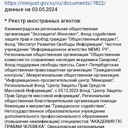
https://minjust.gov.ru/ru/documents/7822/
данные на
03.05.2024
* Реестр иностранных агентов:
Калининградская региональная общественная организация "Экозащита!-Женсовет", Фонд содействия защите прав и свобод граждан "Общественный вердикт", Фонд "Институт Развития Свободы Информации", Частное учреждение "Информационное агентство МЕМО. РУ", Региональная общественная организация "Общественная комиссия по сохранению наследия академика Сахарова", Фонд поддержки свободы прессы, Санкт-Петербургская общественная правозащитная организация "Гражданский контроль", Межрегиональная общественная организация "Информационно-просветительский центр "Мемориал", Региональный Фонд "Центр Защиты Прав Средств Массовой Информации", с 05.12.2023 Фонд "Центр Защиты Прав Средств массовой информации", Региональная общественная благотворительная организация помощи беженцам и мигрантам "Гражданское содействие", Негосударственное образовательное учреждение дополнительного профессионального образования (повышение квалификации) специалистов "АКАДЕМИЯ ПО ПРАВАМ ЧЕЛОВЕКА", Свердловская региональная общественная организация "Сутяжник", Автономная некоммерческая организация "Центр независимых социологических исследований", Союз общественных объединений "Российский исследовательский центр по правам человека", Региональное общественное учреждение научно-информационный центр "МЕМОРИАЛ", Некоммерческая организация "Фонд защиты гласности", Автономная некоммерческая организация "Институт прав человека", Городская общественная организация "Екатеринбургское общество "МЕМОРИАЛ", Городская общественная организация "Рязанское историко-просветительское и правозащитное общество "Мемориал" (Рязанский Мемориал), Челябинский региональный орган общественной самодеятельности – женское общественное объединение "Женщины Евразии", Челябинский региональный орган общественной самодеятельности "Уральская правозащитная группа", Фонд содействия защите здоровья и социальной справедливости имени Андрея Рылькова, Автономная Некоммерческая Организация "Аналитический Центр Юрия Левады", Автономная некоммерческая организация социальной поддержки населения "Проект Апрель", Региональная общественная организация помощи женщинам и детям, находящимся в кризисной ситуации "Информационно-методический центр "Анна", Фонд содействия развитию массовых коммуникаций и правовому просвещению "Так-так-Так", Фонд содействия устойчивому развитию "Серебряная тайга", Свердловский региональный общественный фонд социальных проектов "Новое время", "Idel.Реалии", Кавказ.Реалии, Крым.Реалии, Телеканал Настоящее Время, Татаро-башкирская служба Радио Свобода (Azatliq Radiosi), Радио Свободная Европа/Радио Свобода (PCE/PC), "Сибирь.Реалии", "Фактограф", Благотворительный фонд помощи осужденным и их семьям, Автономная некоммерческая организация "Институт глобализации и социальных движений", Фонд "В защиту прав заключенных", Частное учреждение "Центр поддержки и содействия развитию средств массовой информации", Пензенский региональный общественный благотворительный фонд "Гражданский союз", "Север.Реалии", Некоммерческая организация Фонд "Правовая инициатива", Общество с ограниченной ответственностью "Радио Свободная Европа/Радио Свобода", Чешское информационное агентство "MEDIUM-ORIENT", Красноярская региональная общественная организация "Мы против СПИДа", Камалягин Денис Николаевич, Маркелов Сергей Евгеньевич, Пономарев Лев Александрович, Савицкая Людмила Алексеевна, Автономная некоммерческая организация "Центр по работе с проблемой насилия "НАСИЛИЮ.НЕТ", Межрегиональный профессиональный союз работников здравоохранения "Альянс врачей", Юридическое лицо, зарегистрированное в Латвийской Республике, SIA "Medusa Project" (регистрационный номер 40103797863, дата регистрации 10.06.2014), Некоммерческая организация "Фонд по борьбе с коррупцией", Автономная некоммерческая организация "Институт права и публичной политики", Баданин Роман Сергеевич, Гликин Максим Александрович, Железнова Мария Михайловна, Лукьянова Юлия Сергеевна, Маетная Елизавета Витальевна, Маняхин Петр Борисович, Чуракова Ольга Владимировна, Ярош Юлия Петровна, Юридическое лицо "The Insider SIA", зарегистрированное в Риге, Латвийская Республика (дата регистрации 26.06.2015), являющееся администратором доменного имени интернет-издания "The Insider SIA", https://theins.ru, Постернак Алексей Евгеньевич, Рубин Михаил Аркадьевич, Анин Роман Александрович, Юридическое лицо Istories fonds, зарегистрированное в Латвийской Республике (регистрационный номер 50008295751, дата регистрации 24.02.2020), Великовский Дмитрий Александрович, Долинина Ирина Николаевна, Мароховская Алеся Алексеевна, Шлейнов Роман Юрьевич, Шмагун Олеся Валентиновна, Общество с ограниченной ответственностью "Альтаир 2021", Общество с ограниченной ответственностью "Вега 2021", Общество с ограниченной ответственностью "Главный редактор 2021", Общество с ограниченной ответственностью "Ромашки монолит", Важенков Артем Валерьевич, Ивановская областная общественная организация "Центр гендерных исследований", Гурман Юрий Альбертович, Медиапроект "ОВД-Инфо", Егоров Владимир Владимирович, Жилинский Владимир Александрович, Общество с ограниченной ответственностью "ЗП", Иванова София Юрьевна, Карезина Инна Павловна, Кильтау Екатерина Викторовна, Петров Алексей Викторович, Пискунов Сергей Евгеньевич, Смирнов Сергей Сергеевич, Тихонов Михаил Сергеевич, Общество с ограниченной ответственностью "ЖУРНАЛИСТ-ИНОСТРАННЫЙ АГЕНТ", Арапова Галина Юрьевна, Вольтская Татьяна Анатольевна, Американская компания "Mason G.E.S. Anonymous Foundation" (США), являющаяся владельцем интернет-издания https://mnews.world/, Компания "Stichting Bellingcat", зарегистрированная в Нидерландах (дата регистрации 11.07.2018), Захаров Андрей Вячеславович, Клепиковская Екатерина Дмитриевна, Общество с ограниченной ответственностью "МЕМО", Перл Роман Александрович, Симонов Евгений Алексеевич, Соловьева Елена Анатольевна, Сотников Даниил Владимирович, Сурначева Елизавета Дмитриевна, Автономная некоммерческая организация по защите прав человека и информированию населения "Якутия – Наше Мнение", Общество с ограниченной ответственностью "Москоу диджитал медиа", с 26.01.2023 Общество с ограниченной ответственностью "Чайка Белые сады", Ветошкина Валерия Валерьевна, Заговора Максим Александрович, Межрегиональное общественное движение "Российская ЛГБТ - сеть", Оленичев Максим Владимирович, Павлов Иван Юрьевич, Скворцова Елена Сергеевна, Общество с ограниченной ответственностью "Как бы инагент", Кочетков Игорь Викторович, Общество с ограниченной ответственностью "Честные выборы", Еланчик Олег Александрович, Общество с ограниченной ответственностью "Нобелевский призыв", Гималова Регина Эмилевна, Григорьев Андрей Валерьевич, Григорьева Алина Александровна, Ассоциация по содействию защите прав призывников, альтернативнослужащих и военнослужащих "Правозащитная группа "Гражданин.Армия.Право", Хисамова Регина Фаритовна, Автономная некоммерческая организация по реализации социально-правовых программ "Лилит", Дальневосточное общественное движение "Маяк", Санкт-Петербургская ЛГБТ-инициативная группа "Выход", Инициативная группа ЛГБТ+ "Реверс", Алексеев Андрей Викторович, Бекбулатова Таисия Львовна, Беляев Иван Михайлович, Владыкина Елена Сергеевна, Гельман Марат Александрович, Никульшина Вероника Юрьевна, Толоконникова Надежда Андреевна, Шендерович Виктор Анатольевич, Общество с ограниченной ответственностью "Данное сообщение", Общество с ограниченной ответственностью Издательский дом "Новая глава", Айнбиндер Александра Александровна, Московский комьюнити-центр для ЛГБТ+инициатив, Благотворительный фонд развития филантропии, Deutsche Welle (Германия, Kurt-Schumacher-Strasse 3, 53113 Bonn), Борзунова Мария Михайловна, Воробьев Виктор Викторович, Голубева Анна Львовна, Константинова Алла Михайловна, Малкова Ирина Владимировна, Мурадов Мурад Абдулгалимович, Осетинская Елизавета Николаевна, Понасенков Евгений Николаевич, Ганапольский Матвей Юрьевич, Киселев Евгений Алексеевич, Борухович Ирина Григорьевна, Дремин Иван Тимофеевич, Дубровский Дмитрий Викторович, Красноярская региональная общественная организация поддержки и развития альтернативных образовательных технологий и межкультурных коммуникаций "ИНТЕРРА", Маяковская Екатерина Алексеевна, Фейгин Марк Захарович, Филимонов Андрей Викторович, Дзугкоева Регина Николаевна, Доброхотов Роман Александрович, Дудь Юрий Александрович, Елкин Сергей Владимирович, Кругликов Кирилл Игоревич, Сабунаева Мария Леонидовна, Семенов Алексей Владимирович, Шаинян Карен Багратович, Шульман Екатерина Михайловна, Асафьев Артур Валерьевич, Вахштайн Виктор Семенович, Венедиктов Алексей Алексеевич, Лушникова Екатерина Евгеньевна, Волков Леонид Михайлович, Невзоров Александр Глебович, Пархоменко Сергей Борисович, Сироткин Ярослав Николаевич, Кара-Мурза Владимир Владимирович, Баранова Наталья Владимировна, Гозман Леонид Яковлевич, Кагарлицкий Борис Юльевич, Климарев Михаил Валерьевич, Милов Владимир Станиславович, Автономная некоммерческая организация Краснодарский центр современного искусства "Типография", Моргенштерн Алишер Тагирович, Соболь Любовь Эдуардовна, Общество с ограниченной ответственностью "ЛИЗА НОРМ", Каспаров Гарри Кимович, Ходорковский Михаил Борисович, Общество с ограниченной ответственностью "Апрельские тезисы", Данилович Ирина Брониславовна, Кашин Олег Владимирович, Петров Николай Владимирович, Пивоваров Алексей Владимирович, Соколов Михаил Владимирович, Цветкова Юлия Владимировна, Чичваркин Евгений Александрович, Комитет против пыток/Команда против пыток, Общество с ограниченной ответственностью "Первый научный", Общество с ограниченной ответственностью "Вертолет и ко", Белоцерковская Вероника Борисовна, Кац Максим Евгеньевич, Лазарева Татьяна Юрьевна, Шаведдинов Руслан Табризович, Яшин Илья Валерьевич, Общество с ограниченной ответственностью "Иноагент ААВ", Алешковский Дмитрий Петрович, Альбац Евгения Марковна, Быков Дмитрий Львович, Галямина Юлия Евгеньевна, Лойко Сергей Леонидович, Мартынов Кирилл Константинович, Медведев Сергей Александрович, Крашенинников Федор Геннадиевич, Гордеева Катерина Вл