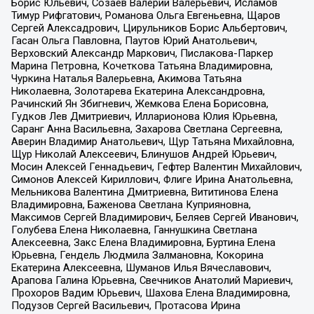
Борис Юльевич, Созаев Валерий Валерьевич, Исламов
Тимур Рифгатович, Романова Ольга Евгеньевна, Щаров
Сергей Алексадрович, Цирульников Борис Альбертович,
Гасан Ольга Павловна, Паутов Юрий Анатольевич,
Верховский Александр Маркович, Пислакова-Паркер
Марина Петровна, Кочеткова Татьяна Владимировна,
Чуркина Наталья Валерьевна, Акимова Татьяна
Николаевна, Золотарева Екатерина Александровна,
Рачинский Ян Збигневич, Жемкова Елена Борисовна,
Гудков Лев Дмитриевич, Илларионова Юлия Юрьевна,
Саранг Анна Васильевна, Захарова Светлана Сергеевна,
Аверин Владимир Анатольевич, Щур Татьяна Михайловна,
Щур Николай Алексеевич, Блинушов Андрей Юрьевич,
Мосин Алексей Геннадьевич, Гефтер Валентин Михайлович,
Симонов Алексей Кириллович, Флиге Ирина Анатольевна,
Мельникова Валентина Дмитриевна, Вититинова Елена
Владимировна, Баженова Светлана Куприяновна,
Максимов Сергей Владимирович, Беляев Сергей Иванович,
Голубева Елена Николаевна, Ганнушкина Светлана
Алексеевна, Закс Елена Владимировна, Буртина Елена
Юрьевна, Гендель Людмила Залмановна, Кокорина
Екатерина Алексеевна, Шуманов Илья Вячеславович,
Арапова Галина Юрьевна, Свечников Анатолий Мариевич,
Прохоров Вадим Юрьевич, Шахова Елена Владимировна,
Подузов Сергей Васильевич, Протасова Ирина