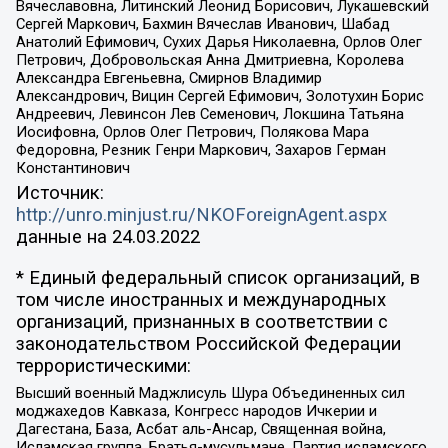
Вячеславовна, Литинский Леонид Борисович, Лукашевский
Сергей Маркович, Бахмин Вячеслав Иванович, Шабад
Анатолий Ефимович, Сухих Дарья Николаевна, Орлов Олег
Петрович, Добровольская Анна Дмитриевна, Королева
Александра Евгеньевна, Смирнов Владимир
Александрович, Вицин Сергей Ефимович, Золотухин Борис
Андреевич, Левинсон Лев Семенович, Локшина Татьяна
Иосифовна, Орлов Олег Петрович, Полякова Мара
Федоровна, Резник Генри Маркович, Захаров Герман
Константинович
Источник:
http://unro.minjust.ru/NKOForeignAgent.aspx
данные на
24.03.2022
* Единый федеральный список организаций, в
том числе иностранных и международных
организаций, признанных в соответствии с
законодательством Российской Федерации
террористическими:
Высший военный Маджлисуль Шура Объединенных сил
моджахедов Кавказа, Конгресс народов Ичкерии и
Дагестана, База, Асбат аль-Ансар, Священная война,
Исламская группа, Братья-мусульмане, Партия исламского