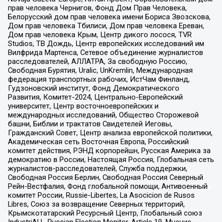
прав человека Чернигов, Фонд Дом Прав Человека,
Белорусский дом прав человека имени Бориса Звозскова,
Дом прав человека Тбилиси, Дом прав человека Ереван,
Дом прав человека Крым, Центр дикого лосося, TVR
Studios, ТВ Дождь, Центр европейских исследований им
Вилфрида Мартенса, Сетевое объединение журналистов
расследователей, АЛЛАТРА, За свободную Россию,
Свободная Бурятия, Uralic, UnKremlin, Международная
федерация транспортных рабочих, ИстЧам Финланд,
Гудзоновский институт, Фонд Демократического
Развития, Комитет-2024, Центрально-Европейский
университет, Центр восточноевропейских и
международных исследований, Общество Сторожевой
башни, Библии и трактатов Свидетелей Иеговы,
Гражданский Совет, Центр анализа европейской политики,
Академическая сеть Восточная Европа, Российский
комитет действия, РЭНД корпорейшн, Русская Америка за
демократию в России, Настоящая Россия, Глобальная сеть
журналистов-расследователей, Служба поддержки,
Свободная Россия Берлин, Свободная Россия Северный
Рейн-Вестфалия, Фонд глобальной помощи, Антивоенный
комитет России, Russie-Libertes, La Asocicion de Rusos
Libres, Союз за возвращение Северных территорий,
Крымскотатарский Ресурсный Центр, Глобальный союз