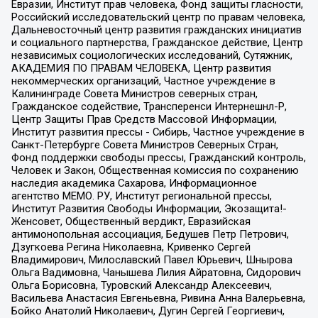
Евразии, Институт прав человека, Фонд защиты гласности,
Российский исследовательский центр по правам человека,
Дальневосточный центр развития гражданских инициатив
и социального партнерства, Гражданское действие, Центр
независимых социологических исследований, Сутяжник,
АКАДЕМИЯ ПО ПРАВАМ ЧЕЛОВЕКА, Центр развития
некоммерческих организаций, Частное учреждение в
Калининграде Совета Министров северных стран,
Гражданское содействие, Трансперенси Интернешнл-Р,
Центр Защиты Прав Средств Массовой Информации,
Институт развития прессы - Сибирь, Частное учреждение в
Санкт-Петербурге Совета Министров Северных Стран,
Фонд поддержки свободы прессы, Гражданский контроль,
Человек и Закон, Общественная комиссия по сохранению
наследия академика Сахарова, Информационное
агентство МЕМО. РУ, Институт региональной прессы,
Институт Развития Свободы Информации, Экозащита!-
Женсовет, Общественный вердикт, Евразийская
антимонопольная ассоциация, Бедушев Петр Петрович,
Дзугкоева Регина Николаевна, Кривенко Сергей
Владимирович, Милославский Павел Юрьевич, Шнырова
Ольга Вадимовна, Чанышева Лилия Айратовна, Сидорович
Ольга Борисовна, Туровский Александр Алексеевич,
Васильева Анастасия Евгеньевна, Ривина Анна Валерьевна,
Бойко Анатолий Николаевич, Дугин Сергей Георгиевич,