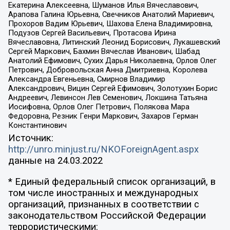
Екатерина Алексеевна, Шуманов Илья Вячеславович,
Арапова Галина Юрьевна, Свечников Анатолий Мариевич,
Прохоров Вадим Юрьевич, Шахова Елена Владимировна,
Подузов Сергей Васильевич, Протасова Ирина
Вячеславовна, Литинский Леонид Борисович, Лукашевский
Сергей Маркович, Бахмин Вячеслав Иванович, Шабад
Анатолий Ефимович, Сухих Дарья Николаевна, Орлов Олег
Петрович, Добровольская Анна Дмитриевна, Королева
Александра Евгеньевна, Смирнов Владимир
Александрович, Вицин Сергей Ефимович, Золотухин Борис
Андреевич, Левинсон Лев Семенович, Локшина Татьяна
Иосифовна, Орлов Олег Петрович, Полякова Мара
Федоровна, Резник Генри Маркович, Захаров Герман
Константинович
Источник:
http://unro.minjust.ru/NKOForeignAgent.aspx
данные на
24.03.2022
* Единый федеральный список организаций, в
том числе иностранных и международных
организаций, признанных в соответствии с
законодательством Российской Федерации
террористическими: