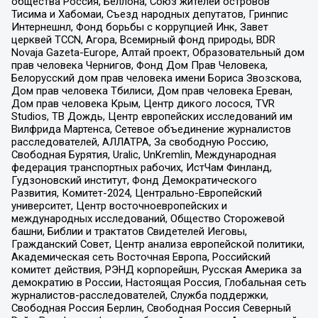
общества Россия, Беллона, Союз жителей островов
Тисима и Хабомаи, Съезд народных депутатов, Гринпис
Интернешнл, Фонд борьбы с коррупцией Инк, Завет
церквей TCCN, Агора, Всемирный фонд природы, BDR
Novaja Gazeta-Europe, Алтай проект, Образовательный дом
прав человека Чернигов, Фонд Дом Прав Человека,
Белорусский дом прав человека имени Бориса Звозскова,
Дом прав человека Тбилиси, Дом прав человека Ереван,
Дом прав человека Крым, Центр дикого лосося, TVR
Studios, ТВ Дождь, Центр европейских исследований им
Вилфрида Мартенса, Сетевое объединение журналистов
расследователей, АЛЛАТРА, За свободную Россию,
Свободная Бурятия, Uralic, UnKremlin, Международная
федерация транспортных рабочих, ИстЧам Финланд,
Гудзоновский институт, Фонд Демократического
Развития, Комитет-2024, Центрально-Европейский
университет, Центр восточноевропейских и
международных исследований, Общество Сторожевой
башни, Библии и трактатов Свидетелей Иеговы,
Гражданский Совет, Центр анализа европейской политики,
Академическая сеть Восточная Европа, Российский
комитет действия, РЭНД корпорейшн, Русская Америка за
демократию в России, Настоящая Россия, Глобальная сеть
журналистов-расследователей, Служба поддержки,
Свободная Россия Берлин, Свободная Россия Северный