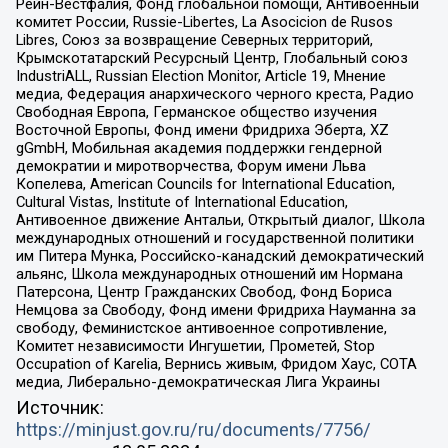
Рейн-Вестфалия, Фонд глобальной помощи, Антивоенный
комитет России, Russie-Libertes, La Asocicion de Rusos
Libres, Союз за возвращение Северных территорий,
Крымскотатарский Ресурсный Центр, Глобальный союз
IndustriALL, Russian Election Monitor, Article 19, Мнение
медиа, Федерация анархического черного креста, Радио
Свободная Европа, Германское общество изучения
Восточной Европы, Фонд имени Фридриха Эберта, XZ
gGmbH, Мобильная академия поддержки гендерной
демократии и миротворчества, Форум имени Льва
Копелева, American Councils for International Education,
Cultural Vistas, Institute of International Education,
Антивоенное движение Антальи, Открытый диалог, Школа
международных отношений и государственной политики
им Питера Мунка, Российско-канадский демократический
альянс, Школа международных отношений им Нормана
Патерсона, Центр Гражданских Свобод, Фонд Бориса
Немцова за Свободу, Фонд имени Фридриха Науманна за
свободу, Феминистское антивоенное сопротивление,
Комитет независимости Ингушетии, Прометей, Stop
Occupation of Karelia, Вернись живым, Фридом Хаус, СОТА
медиа, Либерально-демократическая Лига Украины
Источник:
https://minjust.gov.ru/ru/documents/7756/