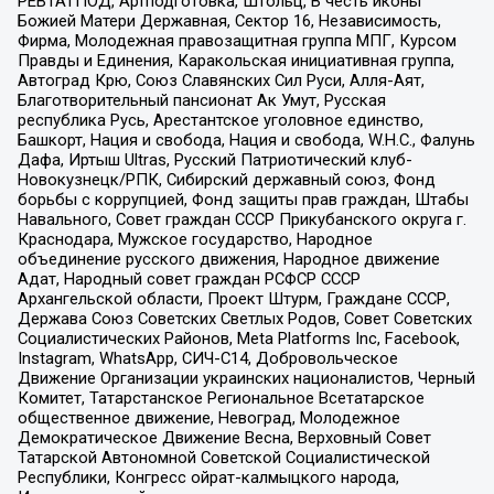
РЕВТАТПОД, Артподготовка, Штольц, В честь иконы
Божией Матери Державная, Сектор 16, Независимость,
Фирма, Молодежная правозащитная группа МПГ, Курсом
Правды и Единения, Каракольская инициативная группа,
Автоград Крю, Союз Славянских Сил Руси, Алля-Аят,
Благотворительный пансионат Ак Умут, Русская
республика Русь, Арестантское уголовное единство,
Башкорт, Нация и свобода, Нация и свобода, W.H.С., Фалунь
Дафа, Иртыш Ultras, Русский Патриотический клуб-
Новокузнецк/РПК, Сибирский державный союз, Фонд
борьбы с коррупцией, Фонд защиты прав граждан, Штабы
Навального, Совет граждан СССР Прикубанского округа г.
Краснодара, Мужское государство, Народное
объединение русского движения, Народное движение
Адат, Народный совет граждан РСФСР СССР
Архангельской области, Проект Штурм, Граждане СССР,
Держава Союз Советских Светлых Родов, Совет Советских
Социалистических Районов, Meta Platforms Inc, Facebook,
Instagram, WhatsApp, СИЧ-С14, Добровольческое
Движение Организации украинских националистов, Черный
Комитет, Татарстанское Региональное Всетатарское
общественное движение, Невоград, Молодежное
Демократическое Движение Весна, Верховный Совет
Татарской Автономной Советской Социалистической
Республики, Конгресс ойрат-калмыцкого народа,