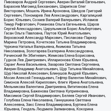
Пивоваров Андрей Сергеевич, Аверин Виталий Евгеньевич,
Барахоев Магомед Бекханович, Шарипков Олег
Викторович, Мошель Ирина Ароновна, Шведов Григорий
Сергеевич, Пономарев Лев Александрович, Каргалицкий
Борис Юльевич, Созаев Валерий Валерьевич, Исламов
Тимур Рифгатович, Романова Ольга Евгеньевна, Щаров
Сергей Алексадрович, Цирульников Борис Альбертович,
Гасан Ольга Павловна, Паутов Юрий Анатольевич,
Верховский Александр Маркович, Пислакова-Паркер
Марина Петровна, Кочеткова Татьяна Владимировна,
Чуркина Наталья Валерьевна, Акимова Татьяна
Николаевна, Золотарева Екатерина Александровна,
Рачинский Ян Збигневич, Жемкова Елена Борисовна,
Гудков Лев Дмитриевич, Илларионова Юлия Юрьевна,
Саранг Анна Васильевна, Захарова Светлана Сергеевна,
Аверин Владимир Анатольевич, Щур Татьяна Михайловна,
Щур Николай Алексеевич, Блинушов Андрей Юрьевич,
Мосин Алексей Геннадьевич, Гефтер Валентин Михайлович,
Симонов Алексей Кириллович, Флиге Ирина Анатольевна,
Мельникова Валентина Дмитриевна, Вититинова Елена
Владимировна, Баженова Светлана Куприяновна,
Максимов Сергей Владимирович, Беляев Сергей Иванович,
Голубева Елена Николаевна, Ганнушкина Светлана
Алексеевна, Закс Елена Владимировна, Буртина Елена
Юрьевна, Гендель Людмила Залмановна, Кокорина