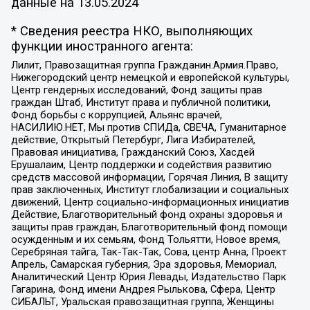
данные на
13.05.2024
* Сведения реестра НКО, выполняющих
функции иностранного агента:
Лилит, Правозащитная группа Гражданин.Армия.Право,
Нижегородский центр немецкой и европейской культуры,
Центр гендерных исследований, Фонд защиты прав
граждан Штаб, Институт права и публичной политики,
Фонд борьбы с коррупцией, Альянс врачей,
НАСИЛИЮ.НЕТ, Мы против СПИДа, СВЕЧА, Гуманитарное
действие, Открытый Петербург, Лига Избирателей,
Правовая инициатива, Гражданский Союз, Хасдей
Ерушалаим, Центр поддержки и содействия развитию
средств массовой информации, Горячая Линия, В защиту
прав заключенных, Институт глобализации и социальных
движений, Центр социально-информационных инициатив
Действие, Благотворительный фонд охраны здоровья и
защиты прав граждан, Благотворительный фонд помощи
осужденным и их семьям, Фонд Тольятти, Новое время,
Серебряная тайга, Так-Так-Так, Сова, центр Анна, Проект
Апрель, Самарская губерния, Эра здоровья, Мемориал,
Аналитический Центр Юрия Левады, Издательство Парк
Гагарина, Фонд имени Андрея Рылькова, Сфера, Центр
СИБАЛЬТ, Уральская правозащитная группа, Женщины