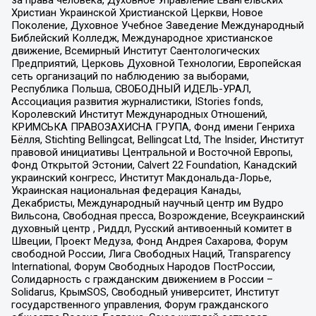
за права человека, Духовное Управление Евангельских
Христиан Украинской Христианской Церкви, Новое
Поколение, Духовное Учебное Заведение Международный
Библейский Колледж, Международное христианское
движение, Всемирный Институт Саентологических
Предприятий, Церковь Духовной Технологии, Европейская
сеть организаций по наблюдению за выборами,
Республика Польша, СВОБОДНЫЙ ИДЕЛЬ-УРАЛ,
Ассоциация развития журналистики, IStories fonds,
Королевский Институт Международных Отношений,
КРИМСЬКА ПРАВОЗАХИСНА ГРУПА, Фонд имени Генриха
Бёлля, Stichting Bellingcat, Bellingcat Ltd, The Insider, Институт
правовой инициативы Центральной и Восточной Европы,
Фонд Открытой Эстонии, Calvert 22 Foundation, Канадский
украинский конгресс, Институт Макдональда-Лорье,
Украинская национальная федерация Канады,
Декабристы, Международный научный центр им Вудро
Вильсона, Свободная пресса, Возрождение, Всеукраинский
духовный центр , Риддл, Русский антивоенный комитет в
Швеции, Проект Медуза, Фонд Андрея Сахарова, Форум
свободной России, Лига Свободных Наций, Transparеncy
International, Форум Свободных Народов ПостРоссии,
Солидарность с гражданским движением в России –
Solidarus, КрымSOS, Свободный университет, Институт
государственного управления, Форум гражданского