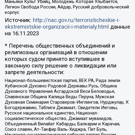
Маньяки Культ Убийц, Молодёжь Которая Улыбается,
Легион Свобода России, Айдар, Русский добровольческий
корпус
Источник:
http://nac.gov.ru/terroristicheskie-i-
ekstremistskie-organizacii-i-materialy.html
данные
на
16.11.2023
* Перечень общественных объединений и
религиозных организаций в отношении
которых судом принято вступившее в
законную силу решение о ликвидации или
запрете деятельности:
Национал-большевистская партия, ВЕК РА, Рада земли
Кубанской Духовно Родовой Державы Русь, Община
Духовного Управления Асгардской Веси Беловодья,
Славянская Община Капища Веды Перуна, Мужская
Духовная Семинария Староверов-Инглингов, Нурджулар, К
Богодержавию, Таблиги Джамаат, Свидетели Иеговы,
Русское национальное единство, Национал-
социалистическое общество, Джамаат мувахидов,
Объединенный Вилайат Кабарды, Балкарии и Карачая,
Союз славян, Ат-Такфир Валь-Хиджра, Пит Буль,
Национал-социалистическая рабочая партия России,