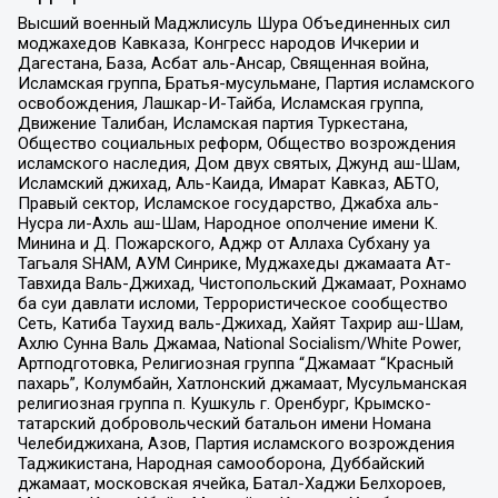
Высший военный Маджлисуль Шура Объединенных сил
моджахедов Кавказа, Конгресс народов Ичкерии и
Дагестана, База, Асбат аль-Ансар, Священная война,
Исламская группа, Братья-мусульмане, Партия исламского
освобождения, Лашкар-И-Тайба, Исламская группа,
Движение Талибан, Исламская партия Туркестана,
Общество социальных реформ, Общество возрождения
исламского наследия, Дом двух святых, Джунд аш-Шам,
Исламский джихад, Аль-Каида, Имарат Кавказ, АБТО,
Правый сектор, Исламское государство, Джабха аль-
Нусра ли-Ахль аш-Шам, Народное ополчение имени К.
Минина и Д. Пожарского, Аджр от Аллаха Субхану уа
Тагьаля SHAM, АУМ Синрике, Муджахеды джамаата Ат-
Тавхида Валь-Джихад, Чистопольский Джамаат, Рохнамо
ба суи давлати исломи, Террористическое сообщество
Сеть, Катиба Таухид валь-Джихад, Хайят Тахрир аш-Шам,
Ахлю Сунна Валь Джамаа, National Socialism/White Power,
Артподготовка, Религиозная группа “Джамаат “Красный
пахарь”, Колумбайн, Хатлонский джамаат, Мусульманская
религиозная группа п. Кушкуль г. Оренбург, Крымско-
татарский добровольческий батальон имени Номана
Челебиджихана, Азов, Партия исламского возрождения
Таджикистана, Народная самооборона, Дуббайский
джамаат, московская ячейка, Батал-Хаджи Белхороев,