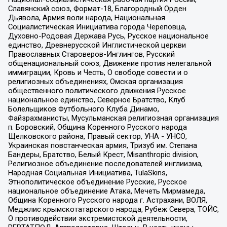
Славянский союз, Формат-18, Благородный Орден
Дьявола, Армия воли народа, Национальная
Социалистическая Инициатива города Череповца,
Духовно-Родовая Держава Русь, Русское национальное
единство, Древнерусской Инглистической церкви
Православных Староверов-Инглингов, Русский
общенациональный союз, Движение против нелегальной
иммиграции, Кровь и Честь, О свободе совести и о
религиозных объединениях, Омская организация
общественного политического движения Русское
национальное единство, Северное Братство, Клуб
Болельщиков Футбольного Клуба Динамо,
Файзрахманисты, Мусульманская религиозная организация
п. Боровский, Община Коренного Русского народа
Щелковского района, Правый сектор, УНА - УНСО,
Украинская повстанческая армия, Тризуб им. Степана
Бандеры, Братство, Белый Крест, Misanthropic division,
Религиозное объединение последователей инглиизма,
Народная Социальная Инициатива, TulaSkins,
Этнополитическое объединение Русские, Русское
национальное объединение Атака, Мечеть Мирмамеда,
Община Коренного Русского народа г. Астрахани, ВОЛЯ,
Меджлис крымскотатарского народа, Рубеж Севера, ТОЙС,
О противодействии экстремистской деятельности,