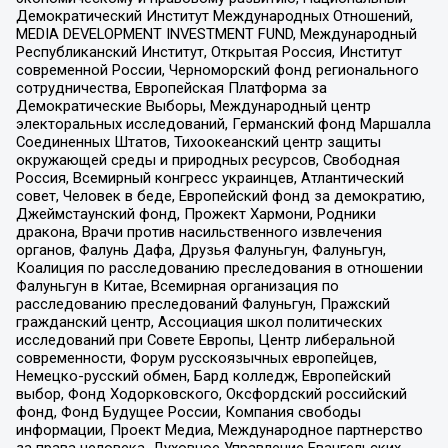
Демократический Институт Международных Отношений,
MEDIA DEVELOPMENT INVESTMENT FUND, Международный
Республиканский Институт, Открытая Россия, Институт
современной России, Черноморский фонд регионального
сотрудничества, Европейская Платформа за
Демократические Выборы, Международный центр
электоральных исследований, Германский фонд Маршалла
Соединенных Штатов, Тихоокеанский центр защиты
окружающей среды и природных ресурсов, Свободная
Россия, Всемирный конгресс украинцев, Атлантический
совет, Человек в беде, Европейский фонд за демократию,
Джеймстаунский фонд, Прожект Хармони, Родники
дракона, Врачи против насильственного извлечения
органов, Фалунь Дафа, Друзья Фалуньгун, Фалуньгун,
Коалиция по расследованию преследования в отношении
Фалуньгун в Китае, Всемирная организация по
расследованию преследований Фалуньгун, Пражский
гражданский центр, Ассоциация школ политических
исследований при Совете Европы, Центр либеральной
современности, Форум русскоязычных европейцев,
Немецко-русский обмен, Бард колледж, Европейский
выбор, Фонд Ходорковского, Оксфордский российский
фонд, Фонд Будущее России, Компания свободы
информации, Проект Медиа, Международное партнерство