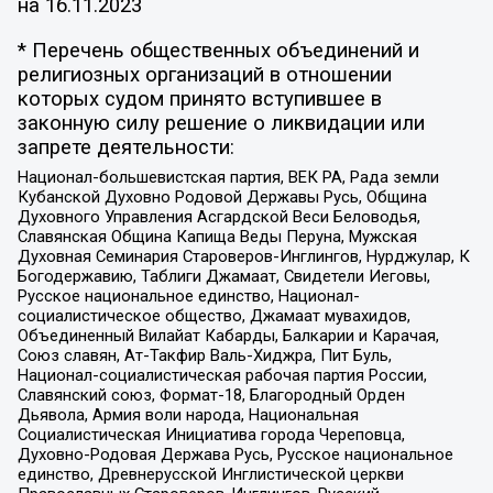
на
16.11.2023
* Перечень общественных объединений и
религиозных организаций в отношении
которых судом принято вступившее в
законную силу решение о ликвидации или
запрете деятельности:
Национал-большевистская партия, ВЕК РА, Рада земли
Кубанской Духовно Родовой Державы Русь, Община
Духовного Управления Асгардской Веси Беловодья,
Славянская Община Капища Веды Перуна, Мужская
Духовная Семинария Староверов-Инглингов, Нурджулар, К
Богодержавию, Таблиги Джамаат, Свидетели Иеговы,
Русское национальное единство, Национал-
социалистическое общество, Джамаат мувахидов,
Объединенный Вилайат Кабарды, Балкарии и Карачая,
Союз славян, Ат-Такфир Валь-Хиджра, Пит Буль,
Национал-социалистическая рабочая партия России,
Славянский союз, Формат-18, Благородный Орден
Дьявола, Армия воли народа, Национальная
Социалистическая Инициатива города Череповца,
Духовно-Родовая Держава Русь, Русское национальное
единство, Древнерусской Инглистической церкви