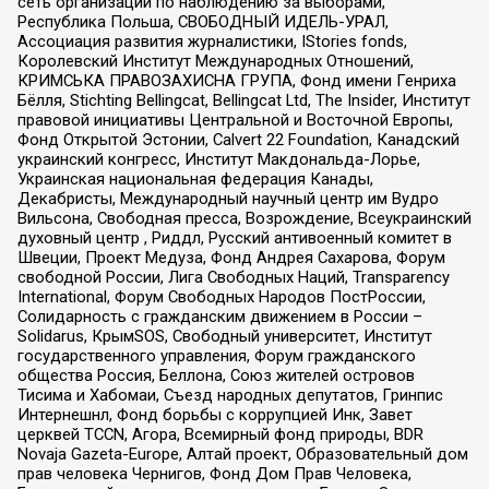
сеть организаций по наблюдению за выборами,
Республика Польша, СВОБОДНЫЙ ИДЕЛЬ-УРАЛ,
Ассоциация развития журналистики, IStories fonds,
Королевский Институт Международных Отношений,
КРИМСЬКА ПРАВОЗАХИСНА ГРУПА, Фонд имени Генриха
Бёлля, Stichting Bellingcat, Bellingcat Ltd, The Insider, Институт
правовой инициативы Центральной и Восточной Европы,
Фонд Открытой Эстонии, Calvert 22 Foundation, Канадский
украинский конгресс, Институт Макдональда-Лорье,
Украинская национальная федерация Канады,
Декабристы, Международный научный центр им Вудро
Вильсона, Свободная пресса, Возрождение, Всеукраинский
духовный центр , Риддл, Русский антивоенный комитет в
Швеции, Проект Медуза, Фонд Андрея Сахарова, Форум
свободной России, Лига Свободных Наций, Transparеncy
International, Форум Свободных Народов ПостРоссии,
Солидарность с гражданским движением в России –
Solidarus, КрымSOS, Свободный университет, Институт
государственного управления, Форум гражданского
общества Россия, Беллона, Союз жителей островов
Тисима и Хабомаи, Съезд народных депутатов, Гринпис
Интернешнл, Фонд борьбы с коррупцией Инк, Завет
церквей TCCN, Агора, Всемирный фонд природы, BDR
Novaja Gazeta-Europe, Алтай проект, Образовательный дом
прав человека Чернигов, Фонд Дом Прав Человека,