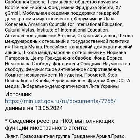
Свободная Европа, Германское общество изучения
Восточной Европы, Фонд имени Фридриха Эберта, XZ
gGmbH, Мобильная академия поддержки гендерной
демократии и миротворчества, Форум имени Льва
Копелева, American Councils for International Education,
Cultural Vistas, Institute of International Education,
Антивоенное движение Антальи, Открытый диалог, Школа
международных отношений и государственной политики
им Питера Мунка, Российско-канадский демократический
альянс, Школа международных отношений им Нормана
Патерсона, Центр Гражданских Свобод, Фонд Бориса
Немцова за Свободу, Фонд имени Фридриха Науманна за
свободу, Феминистское антивоенное сопротивление,
Комитет независимости Ингушетии, Прометей, Stop
Occupation of Karelia, Вернись живым, Фридом Хаус, СОТА
медиа, Либерально-демократическая Лига Украины
Источник:
https://minjust.gov.ru/ru/documents/7756/
данные на
13.05.2024
* Сведения реестра НКО, выполняющих
функции иностранного агента:
Лилит, Правозащитная группа Гражданин.Армия.Право,