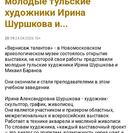
молодые тульские
художники Ирина
Шуршкова и...
20:19
24.04.2026 16+
«Вернисаж талантов» - в Новомосковском
археологическом музее состоялось открытие
выставки, на которой свои работы представили
молодые тульские художники Ирина Шуршкова и
Михаил Баранов
Они окончили и стали преподавателями в этом
учебном заведении.
Ирина Александровна Шуршкова - художник-
скульптор, график, живописец.
Она является участником и призером областных,
межрегиональных и всероссийских выставок.
Работает в технике акварели и масляной живописи.
По словам художника, «каждый выставочный проект
– это диалог со зрителем, возможность через цвет и