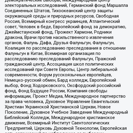
Демократические Выборы, Международный центр
электоральных исследований, Германский фонд Маршалла
Соединенных Штатов, Тихоокеанский центр защиты
окружающей среды и природных ресурсов, Свободная
Россия, Всемирный конгресс украинцев, Атлантический
совет, Человек в беде, Европейский фонд за демократию,
Джеймстаунский фонд, Прожект Хармони, Родники
дракона, Врачи против насильственного извлечения
органов, Фалунь Дафа, Друзья Фалуньгун, Фалуньгун,
Коалиция по расследованию преследования в отношении
Фалуньгун в Китае, Всемирная организация по
расследованию преследований Фалуньгун, Пражский
гражданский центр, Ассоциация школ политических
исследований при Совете Европы, Центр либеральной
современности, Форум русскоязычных европейцев,
Немецко-русский обмен, Бард колледж, Европейский
выбор, Фонд Ходорковского, Оксфордский российский
фонд, Фонд Будущее России, Компания свободы
информации, Проект Медиа, Международное партнерство
за права человека, Духовное Управление Евангельских
Христиан Украинской Христианской Церкви, Новое
Поколение, Духовное Учебное Заведение Международный
Библейский Колледж, Международное христианское
движение, Всемирный Институт Саентологических
Предприятий, Церковь Духовной Технологии, Европейская