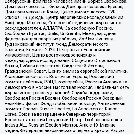
Белорусский дом прав человека имени Бориса Звозскова,
Дом прав человека Тбилиси, Дом прав человека Ереван,
Дом прав человека Крым, Центр дикого лосося, TVR
Studios, ТВ Дождь, Центр европейских исследований им
Вилфрида Мартенса, Сетевое объединение журналистов
расследователей, АЛЛАТРА, За свободную Россию,
Свободная Бурятия, Uralic, UnKremlin, Международная
федерация транспортных рабочих, ИстЧам Финланд,
Гудзоновский институт, Фонд Демократического
Развития, Комитет-2024, Центрально-Европейский
университет, Центр восточноевропейских и
международных исследований, Общество Сторожевой
башни, Библии и трактатов Свидетелей Иеговы,
Гражданский Совет, Центр анализа европейской политики,
Академическая сеть Восточная Европа, Российский
комитет действия, РЭНД корпорейшн, Русская Америка за
демократию в России, Настоящая Россия, Глобальная сеть
журналистов-расследователей, Служба поддержки,
Свободная Россия Берлин, Свободная Россия Северный
Рейн-Вестфалия, Фонд глобальной помощи, Антивоенный
комитет России, Russie-Libertes, La Asocicion de Rusos
Libres, Союз за возвращение Северных территорий,
Крымскотатарский Ресурсный Центр, Глобальный союз
IndustriALL, Russian Election Monitor, Article 19, Мнение
медиа, Федерация анархического черного креста, Радио