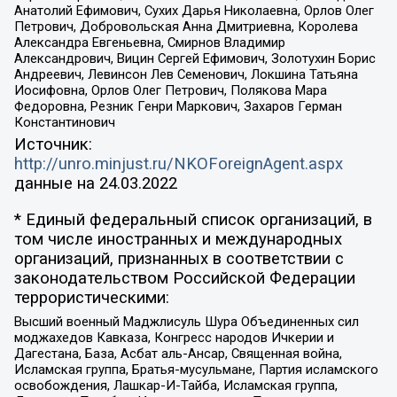
Анатолий Ефимович, Сухих Дарья Николаевна, Орлов Олег
Петрович, Добровольская Анна Дмитриевна, Королева
Александра Евгеньевна, Смирнов Владимир
Александрович, Вицин Сергей Ефимович, Золотухин Борис
Андреевич, Левинсон Лев Семенович, Локшина Татьяна
Иосифовна, Орлов Олег Петрович, Полякова Мара
Федоровна, Резник Генри Маркович, Захаров Герман
Константинович
Источник:
http://unro.minjust.ru/NKOForeignAgent.aspx
данные на
24.03.2022
* Единый федеральный список организаций, в
том числе иностранных и международных
организаций, признанных в соответствии с
законодательством Российской Федерации
террористическими:
Высший военный Маджлисуль Шура Объединенных сил
моджахедов Кавказа, Конгресс народов Ичкерии и
Дагестана, База, Асбат аль-Ансар, Священная война,
Исламская группа, Братья-мусульмане, Партия исламского
освобождения, Лашкар-И-Тайба, Исламская группа,