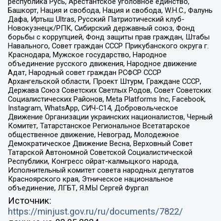
республика Русь, Арестантское уголовное единство,
Башкорт, Нация и свобода, Нация и свобода, W.H.С., Фалунь
Дафа, Иртыш Ultras, Русский Патриотический клуб-
Новокузнецк/РПК, Сибирский державный союз, Фонд
борьбы с коррупцией, Фонд защиты прав граждан, Штабы
Навального, Совет граждан СССР Прикубанского округа г.
Краснодара, Мужское государство, Народное
объединение русского движения, Народное движение
Адат, Народный совет граждан РСФСР СССР
Архангельской области, Проект Штурм, Граждане СССР,
Держава Союз Советских Светлых Родов, Совет Советских
Социалистических Районов, Meta Platforms Inc, Facebook,
Instagram, WhatsApp, СИЧ-С14, Добровольческое
Движение Организации украинских националистов, Черный
Комитет, Татарстанское Региональное Всетатарское
общественное движение, Невоград, Молодежное
Демократическое Движение Весна, Верховный Совет
Татарской Автономной Советской Социалистической
Республики, Конгресс ойрат-калмыцкого народа,
Исполнительный комитет совета народных депутатов
Красноярского края, Этническое национальное
объединение, ЛГБТ, Я.МЫ Сергей Фургал
Источник:
https://minjust.gov.ru/ru/documents/7822/