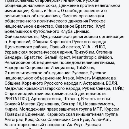
Православных Староверов-Инглингов, Русский
общенациональный союз, Движение против нелегальной
иммиграции, Кровь и Честь, О свободе совести и о
религиозных объединениях, Омская организация
общественного политического движения Русское
национальное единство, Северное Братство, Клуб
Болельщиков Футбольного Клуба Динамо,
Файзрахманисты, Мусульманская религиозная организация
п. Боровский, Община Коренного Русского народа
Щелковского района, Правый сектор, УНА - УНСО,
Украинская повстанческая армия, Тризуб им. Степана
Бандеры, Братство, Белый Крест, Misanthropic division,
Религиозное объединение последователей инглиизма,
Народная Социальная Инициатива, TulaSkins,
Этнополитическое объединение Русские, Русское
национальное объединение Атака, Мечеть Мирмамеда,
Община Коренного Русского народа г. Астрахани, ВОЛЯ,
Меджлис крымскотатарского народа, Рубеж Севера, ТОЙС,
О противодействии экстремистской деятельности,
РЕВТАТПОД, Артподготовка, Штольц, В честь иконы
Божией Матери Державная, Сектор 16, Независимость,
Фирма, Молодежная правозащитная группа МПГ, Курсом
Правды и Единения, Каракольская инициативная группа,
Автоград Крю, Союз Славянских Сил Руси, Алля-Аят,
Благотворительный пансионат Ак Умут, Русская