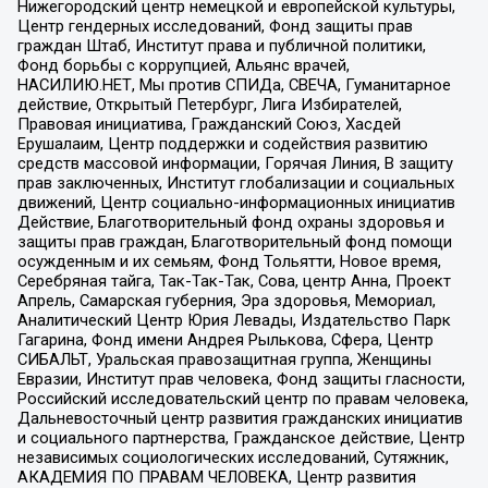
Нижегородский центр немецкой и европейской культуры,
Центр гендерных исследований, Фонд защиты прав
граждан Штаб, Институт права и публичной политики,
Фонд борьбы с коррупцией, Альянс врачей,
НАСИЛИЮ.НЕТ, Мы против СПИДа, СВЕЧА, Гуманитарное
действие, Открытый Петербург, Лига Избирателей,
Правовая инициатива, Гражданский Союз, Хасдей
Ерушалаим, Центр поддержки и содействия развитию
средств массовой информации, Горячая Линия, В защиту
прав заключенных, Институт глобализации и социальных
движений, Центр социально-информационных инициатив
Действие, Благотворительный фонд охраны здоровья и
защиты прав граждан, Благотворительный фонд помощи
осужденным и их семьям, Фонд Тольятти, Новое время,
Серебряная тайга, Так-Так-Так, Сова, центр Анна, Проект
Апрель, Самарская губерния, Эра здоровья, Мемориал,
Аналитический Центр Юрия Левады, Издательство Парк
Гагарина, Фонд имени Андрея Рылькова, Сфера, Центр
СИБАЛЬТ, Уральская правозащитная группа, Женщины
Евразии, Институт прав человека, Фонд защиты гласности,
Российский исследовательский центр по правам человека,
Дальневосточный центр развития гражданских инициатив
и социального партнерства, Гражданское действие, Центр
независимых социологических исследований, Сутяжник,
АКАДЕМИЯ ПО ПРАВАМ ЧЕЛОВЕКА, Центр развития