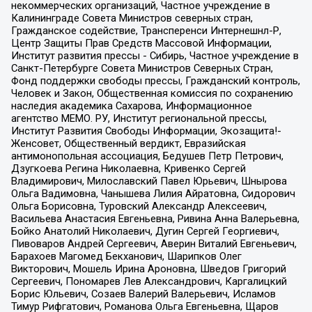
некоммерческих организаций, Частное учреждение в
Калининграде Совета Министров северных стран,
Гражданское содействие, Трансперенси Интернешнл-Р,
Центр Защиты Прав Средств Массовой Информации,
Институт развития прессы - Сибирь, Частное учреждение в
Санкт-Петербурге Совета Министров Северных Стран,
Фонд поддержки свободы прессы, Гражданский контроль,
Человек и Закон, Общественная комиссия по сохранению
наследия академика Сахарова, Информационное
агентство МЕМО. РУ, Институт региональной прессы,
Институт Развития Свободы Информации, Экозащита!-
Женсовет, Общественный вердикт, Евразийская
антимонопольная ассоциация, Бедушев Петр Петрович,
Дзугкоева Регина Николаевна, Кривенко Сергей
Владимирович, Милославский Павел Юрьевич, Шнырова
Ольга Вадимовна, Чанышева Лилия Айратовна, Сидорович
Ольга Борисовна, Туровский Александр Алексеевич,
Васильева Анастасия Евгеньевна, Ривина Анна Валерьевна,
Бойко Анатолий Николаевич, Дугин Сергей Георгиевич,
Пивоваров Андрей Сергеевич, Аверин Виталий Евгеньевич,
Барахоев Магомед Бекханович, Шарипков Олег
Викторович, Мошель Ирина Ароновна, Шведов Григорий
Сергеевич, Пономарев Лев Александрович, Каргалицкий
Борис Юльевич, Созаев Валерий Валерьевич, Исламов
Тимур Рифгатович, Романова Ольга Евгеньевна, Щаров