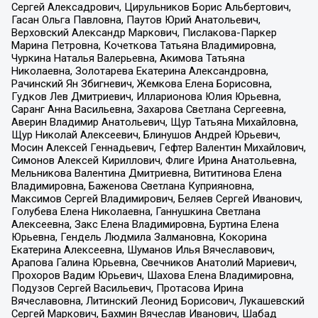
Сергей Алексадрович, Цирульников Борис Альбертович,
Гасан Ольга Павловна, Паутов Юрий Анатольевич,
Верховский Александр Маркович, Пислакова-Паркер
Марина Петровна, Кочеткова Татьяна Владимировна,
Чуркина Наталья Валерьевна, Акимова Татьяна
Николаевна, Золотарева Екатерина Александровна,
Рачинский Ян Збигневич, Жемкова Елена Борисовна,
Гудков Лев Дмитриевич, Илларионова Юлия Юрьевна,
Саранг Анна Васильевна, Захарова Светлана Сергеевна,
Аверин Владимир Анатольевич, Щур Татьяна Михайловна,
Щур Николай Алексеевич, Блинушов Андрей Юрьевич,
Мосин Алексей Геннадьевич, Гефтер Валентин Михайлович,
Симонов Алексей Кириллович, Флиге Ирина Анатольевна,
Мельникова Валентина Дмитриевна, Вититинова Елена
Владимировна, Баженова Светлана Куприяновна,
Максимов Сергей Владимирович, Беляев Сергей Иванович,
Голубева Елена Николаевна, Ганнушкина Светлана
Алексеевна, Закс Елена Владимировна, Буртина Елена
Юрьевна, Гендель Людмила Залмановна, Кокорина
Екатерина Алексеевна, Шуманов Илья Вячеславович,
Арапова Галина Юрьевна, Свечников Анатолий Мариевич,
Прохоров Вадим Юрьевич, Шахова Елена Владимировна,
Подузов Сергей Васильевич, Протасова Ирина
Вячеславовна, Литинский Леонид Борисович, Лукашевский
Сергей Маркович, Бахмин Вячеслав Иванович, Шабад