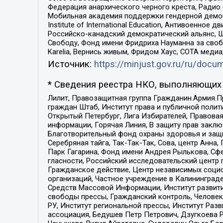
Федерация анархического черного креста, Радио
Мобильная академия поддержки гендерной демократи
Institute of International Education, Антивоенн
Российско-канадский демократический альянс, 
Свободу, Фонд имени Фридриха Науманна за свобо
Karelia, Вернись живым, Фридом Хаус, СОТА меди
Источник:
https://minjust.gov.ru/ru/doc
* Сведения реестра НКО, выполняющих 
Лилит, Правозащитная группа Гражданин.Армия.П
граждан Штаб, Институт права и публичной поли
Открытый Петербург, Лига Избирателей, Правова
информации, Горячая Линия, В защиту прав закл
Благотворительный фонд охраны здоровья и защи
Серебряная тайга, Так-Так-Так, Сова, центр Анн
Парк Гагарина, Фонд имени Андрея Рылькова, Сф
гласности, Российский исследовательский центр 
Гражданское действие, Центр независимых соци
организаций, Частное учреждение в Калининград
Средств Массовой Информации, Институт развити
свободы прессы, Гражданский контроль, Человек
РУ, Институт региональной прессы, Институт Ра
ассоциация, Бедушев Петр Петрович, Дзугкоева 