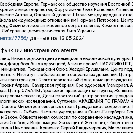
 Свободная Европа, Германское общество изучения Восточной 
и и миротворчества, Форум имени Льва Копелева, American Counci
ое движение Антальи, Открытый диалог, Школа международных отн
Школа международных отношений им Нормана Патерсона, Центр
ду, Феминистское антивоенное сопротивление, Комитет независ
а, Либерально-демократическая Лига Украины
uments/7756/
данные на
13.05.2024
функции иностранного агента:
раво, Нижегородский центр немецкой и европейской культуры,
тики, Фонд борьбы с коррупцией, Альянс врачей, НАСИЛИЮ.НЕТ,
я инициатива, Гражданский Союз, Хасдей Ерушалаим, Центр по
юченных, Институт глобализации и социальных движений, Цент
ты прав граждан, Благотворительный фонд помощи осужденным
а, Проект Апрель, Самарская губерния, Эра здоровья, Мемориал
ера, Центр СИБАЛЬТ, Уральская правозащитная группа, Женщины
по правам человека, Дальневосточный центр развития гражданс
ологических исследований, Сутяжник, АКАДЕМИЯ ПО ПРАВАМ Ч
е Совета Министров северных стран, Гражданское содействие,
я прессы - Сибирь, Частное учреждение в Санкт-Петербурге С
 и Закон, Общественная комиссия по сохранению наследия ак
звития Свободы Информации, Экозащита!-Женсовет, Общественн
Регина Николаевна, Кривенко Сергей Владимирович, Милославс