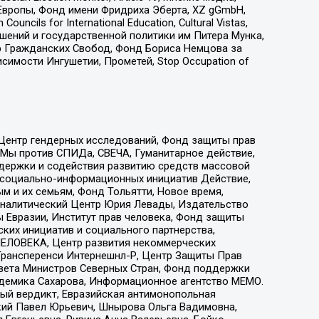
Европы, Фонд имени Фридриха Эберта, XZ gGmbH,
ls for International Education, Cultural Vistas,
ошений и государственной политики им Питера Мунка,
 Гражданских Свобод, Фонд Бориса Немцова за
имости Ингушетии, Прометей, Stop Occupation of
 Центр гендерных исследований, Фонд защиты прав
 Мы против СПИДа, СВЕЧА, Гуманитарное действие,
ддержки и содействия развитию средств массовой
р социально-информационных инициатив Действие,
 и их семьям, Фонд Тольятти, Новое время,
, Аналитический Центр Юрия Левады, Издательство
 Евразии, Институт прав человека, Фонд защиты
ких инициатив и социального партнерства,
ЕЛОВЕКА, Центр развития некоммерческих
 Трансперенси Интернешнл-Р, Центр Защиты Прав
овета Министров Северных Стран, Фонд поддержки
адемика Сахарова, Информационное агентство МЕМО.
ый вердикт, Евразийская антимонопольная
кий Павел Юрьевич, Шнырова Ольга Вадимовна,