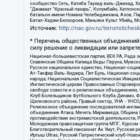
сообщество Сеть, Катиба Таухид валь-Джихад, Хай
“Джамаат “Красный пахарь”, Колумбайн, Хатлонск
батальон имени Номана Челебиджихана, Азов, Па
Батал-Хаджи Белхороев, Маньяки Культ Убийц, М
Источник:
http://nac.gov.ru/terroristichesk
* Перечень общественных объединений 
силу решение о ликвидации или запрете
Национал-большевистская партия, ВЕК РА, Рада 
Славянская Община Капища Веды Перуна, Мужская
Русское национальное единство, Национал-социа
Ат-Такфир Валь-Хиджра, Пит Буль, Национал-соц
народа, Национальная Социалистическая Инициат
Инглистической церкви Православных Староверов
свободе совести и о религиозных объединениях,
Клуб Болельщиков Футбольного Клуба Динамо, Фа
Щелковского района, Правый сектор, УНА - УНСО, У
Религиозное объединение последователей инглии
объединение Атака, Мечеть Мирмамеда, Община К
противодействии экстремистской деятельности, 
Молодежная правозащитная группа МПГ, Курсом П
Благотворительный пансионат Ак Умут, Русская ре
Иртыш Ultras, Русский Патриотический клуб-Нов