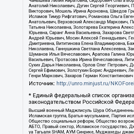
Чанышева Лилия Айратовна, Сидорович Ольга Бори
Анатолий Николаевич, Дугин Сергей Георгиевич, 
Викторович, Мошель Ирина Ароновна, Шведов Гри
Исламов Тимур Рифгатович, Романова Ольга Евге
Анатольевич, Верховский Александр Маркович, П
Татьяна Николаевна, Золотарева Екатерина Алек
Юрьевна, Саранг Анна Васильевна, Захарова Свет
Андрей Юрьевич, Мосин Алексей Геннадьевич, Ге
Дмитриевна, Вититинова Елена Владимировна, Ба
Николаевна, Ганнушкина Светлана Алексеевна, За
Шуманов Илья Вячеславович, Арапова Галина Юрь
Васильевич, Протасова Ирина Вячеславовна, Лит
Сухих Дарья Николаевна, Орлов Олег Петрович, 
Сергей Ефимович, Золотухин Борис Андреевич, Л
Генри Маркович, Захаров Герман Константинович
Источник:
http://unro.minjust.ru/NKOFore
* Единый федеральный список организа
законодательством Российской Федера
Высший военный Маджлисуль Шура Объединенных с
Исламская группа, Братья-мусульмане, Партия ис
Общество социальных реформ, Общество возрожд
АБТО, Правый сектор, Исламское государство, Д
уа Тагьаля SHAM, АУМ Синрике, Муджахеды джама