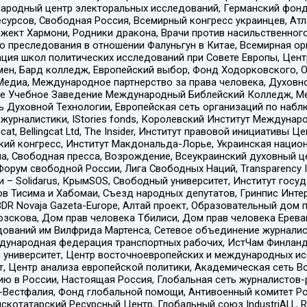
родный центр электоральных исследований, Германский фонд
рсов, Свободная Россия, Всемирный конгресс украинцев, Атла
ект Хармони, Родники дракона, Врачи против насильственного
ию преследования в отношении Фалуньгун в Китае, Всемирная о
ация школ политических исследований при Совете Европы, Цен
мен, Бард колледж, Европейский выбор, Фонд Ходорковского,
едиа, Международное партнерство за права человека, Духовно
ое Учебное Заведение Международный Библейский Колледж, М
ь Духовной Технологии, Европейская сеть организаций по наб
урналистики, IStories fonds, Королевский Институт Между
gcat, Bellingcat Ltd, The Insider, Институт правовой инициатив
инский конгресс, Институт Макдональда-Лорье, Украинская нац
, Свободная пресса, Возрождение, Всеукраинский духовный цен
орум свободной России, Лига Свободных Наций, Transparеncy I
– Solidarus, КрымSOS, Свободный университет, Институт госу
в Тисима и Хабомаи, Съезд народных депутатов, Гринпис Инте
DR Novaja Gazeta-Europe, Алтай проект, Образовательный дом 
зскова, Дом прав человека Тбилиси, Дом прав человека Ерева
едований им Вилфрида Мартенса, Сетевое объединение журнали
Международная федерация транспортных рабочих, ИстЧам Финлан
й университет, Центр восточноевропейских и международных и
, Центр анализа европейской политики, Академическая сеть Во
ю в России, Настоящая Россия, Глобальная сеть журналистов
естфалия, Фонд глобальной помощи, Антивоенный комитет России,
татарский Ресурсный Центр, Глобальный союз IndustriALL, Russi