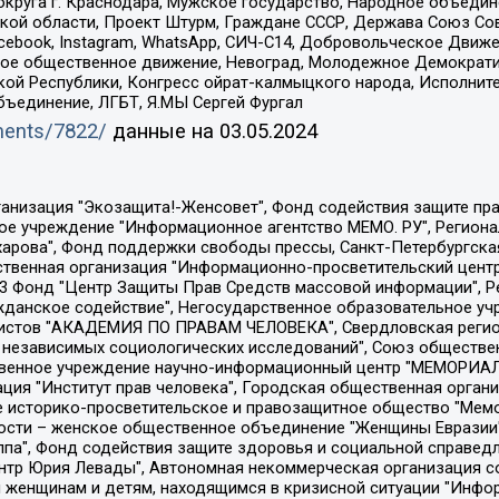
округа г. Краснодара, Мужское государство, Народное объедин
ой области, Проект Штурм, Граждане СССР, Держава Союз Сов
Facebook, Instagram, WhatsApp, СИЧ-С14, Добровольческое Движ
ское общественное движение, Невоград, Молодежное Демократ
ой Республики, Конгресс ойрат-калмыцкого народа, Исполнит
бъединение, ЛГБТ, Я.МЫ Сергей Фургал
uments/7822/
данные на
03.05.2024
Общество с ограниченной ответственностью "Радио Свободная Европа/Радио Свобода", Чешское информационное агентство "MEDIUM-ORIENT", Красноярская региональная общественная организация "Мы против СПИДа", Камалягин Денис Николаевич, Маркелов Сергей Евгеньевич, Пономарев Лев Александрович, Савицкая Людмила Алексеевна, Автономная некоммерческая организация "Центр по работе с проблемой насилия "НАСИЛИЮ.НЕТ", Межрегиональный профессиональный союз работников здравоохранения "Альянс врачей", Юридическое лицо, зарегистрированное в Латвийской Республике, SIA "Medusa Project" (регистрационный номер 40103797863, дата регистрации 10.06.2014), Некоммерческая организация "Фонд по борьбе с коррупцией", Автономная некоммерческая организация "Институт права и публичной политики", Баданин Роман Сергеевич, Гликин Максим Александрович, Железнова Мария Михайловна, Лукьянова Юлия Сергеевна, Маетная Елизавета Витальевна, Маняхин Петр Борисович, Чуракова Ольга Владимировна, Ярош Юлия Петровна, Юридическое лицо "The Insider SIA", зарегистрированное в Риге, Латвийская Республика (дата регистрации 26.06.2015), являющееся администратором доменного имени интернет-издания "The Insider SIA", https://theins.ru, Постернак Алексей Евгеньевич, Рубин Михаил Аркадьевич, Анин Роман Александрович, Юридическое лицо Istories fonds, зарегистрированное в Латвийской Республике (регистрационный номер 50008295751, дата регистрации 24.02.2020), Великовский Дмитрий Александрович, Долинина Ирина Николаевна, Мароховская Алеся Алексеевна, Шлейнов Роман Юрьевич, Шмагун Олеся Валентиновна, Общество с ограниченной ответственностью "Альтаир 2021", Общество с ограниченной ответственностью "Вега 2021", Общество с ограниченной ответственностью "Главный редактор 2021", Общество с ограниченной ответственностью "Ромашки монолит", Важенков Артем Валерьевич, Ивановская областная общественная организация "Центр гендерных исследований", Гурман Юрий Альбертович, Медиапроект "ОВД-Инфо", Егоров Владимир Владимирович, Жилинский Владимир Александрович, Общество с ограниченной ответственностью "ЗП", Иванова София Юрьевна, Карезина Инна Павловна, Кильтау Екатерина Викторовна, Петров Алексей Викторович, Пискунов Сергей Евгеньевич, Смирнов Сергей Сергеевич, Тихонов Михаил Сергеевич, Общество с ограниченной ответственностью "ЖУРНАЛИСТ-ИНОСТРАННЫЙ АГЕНТ", Арапова Галина Юрьевна, Вольтская Татьяна Анатольевна, Американская компания "Mason G.E.S. Anonymous Foundation" (США), являющаяся владельцем интернет-издания https://mnews.world/, Компания "Stichting Bellingcat", зарегистрированная в Нидерландах (дата регистрации 11.07.2018), Захаров Андрей Вячеславович, Клепиковская Екатерина Дмитриевна, Общество с ограниченной ответственностью "МЕМО", Перл Роман Александрович, Симонов Евгений Алексеевич, Соловьева Елена Анатольевна, Сотников Даниил Владимирович, Сурначева Елизавета Дмитриевна, Автономная некоммерческая организация по защите прав человека и информированию населения "Якутия – Наше Мнение", Общество с ограниченной ответственностью "Москоу диджитал медиа", с 26.01.2023 Общество с ограниченной ответственностью "Чайка Белые сады", Ветошкина Валерия Валерьевна, Заговора Максим Александрович, Межрегиональное общественное движение "Российская ЛГБТ - сеть", Оленичев Максим Владимирович, Павлов Иван Юрьевич, Скворцова Елена Сергеевна, Общество с ограниченной ответственностью "Как бы инагент", Кочетков Игорь Викторович, Общество с ограниченной ответственностью "Честные выборы", Еланчик Олег Александрович, Общество с ограниченной ответственностью "Нобелевский призыв", Гималова Регина Эмилевна, Григорьев Андрей Валерьевич, Григорьева Алина Александровна, Ассоциация по содействию защите прав призывников, альтернативнослужащих и военнослужащих "Правозащитная группа "Гражданин.Армия.Право", Хисамова Регина Фаритовна, Автономная некоммерческая организация по реализа