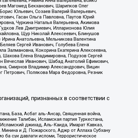
 Евгеньевна, Ривина Анна Валерьевна, Бойко
хоев Магомед Бекханович, Шарипков Олег
Борис Юльевич, Созаев Валерий Валерьевич,
тович, Гасан Ольга Павловна, Паутов Юрий
ровна, Чуркина Наталья Валерьевна, Акимова
 Гудков Лев Дмитриевич, Илларионова Юлия
ихайловна, Щур Николай Алексеевич, Блинушов
е Ирина Анатольевна, Мельникова Валентина
Беляев Сергей Иванович, Голубева Елена
ила Залмановна, Кокорина Екатерина Алексеевна,
, Шахова Елена Владимировна, Подузов Сергей
ин Вячеслав Иванович, Шабад Анатолий Ефимович,
вна, Смирнов Владимир Александрович, Вицин
ег Петрович, Полякова Мара Федоровна, Резник
ганизаций, признанных в соответствии с
на, База, Асбат аль-Ансар, Священная война,
ижение Талибан, Исламская партия Туркестана,
Исламский джихад, Аль-Каида, Имарат Кавказ,
 Минина и Д. Пожарского, Аджр от Аллаха Субхану
о ба суи давлати исломи, Террористическое