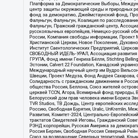
Платформа за Демократические Выборы, Междуна
центр защиты окружающей среды и природных ресу
фонд за демократию, Джеймстаунский фонд, Прож
Фалуньгун, Фалуньгун, Коалиция по расследован
Фалуньгун, Пражский гражданский центр, Ассоци
русскоязычных европейцев, Немецко-русский об
России, Компания свободы информации, Проект М
Христианской Церкви, Новое Поколение, Духовн
Институт Саентологических Предприятий, Церков
СВОБОДНЫЙ ИДЕЛЬ-УРАЛ, Ассоциация развития ж
ГРУПА, Фонд имени Генриха Бёлля, Stichting Bellin
Эстонии, Calvert 22 Foundation, Канадский укра
Международный научный центр им Вудро Вильсона
Швеции, Проект Медуза, Фонд Андрея Сахарова, Ф
Солидарность с гражданским движением в России 
общества Россия, Беллона, Союз жителей острово
церквей TCCN, Агора, Всемирный фонд природы, B
Белорусский дом прав человека имени Бориса Зво
TVR Studios, ТВ Дождь, Центр европейских иссл
Россию, Свободная Бурятия, Uralic, UnKremlin, 
Развития, Комитет-2024, Центрально-Европейски
трактатов Свидетелей Иеговы, Гражданский Совет
РЭНД корпорейшн, Русская Америка за демократи
Россия Берлин, Свободная Россия Северный Рейн-В
Союз за возвращение Северных территорий, Крымско