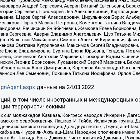
совна, Туровский Александр Алексеевич, Васильева Анастасия
Пивоваров Андрей Сергеевич, Аверин Виталий Евгеньевич, Бара
горий Сергеевич, Пономарев Лев Александрович, Каргалицкий 
ньевна, Щаров Сергей Алексадрович, Цирульников Борис Альбер
ислакова-Паркер Марина Петровна, Кочеткова Татьяна Владими
сандровна, Рачинский Ян Збигневич, Жемкова Елена Борисовна,
лана Сергеевна, Аверин Владимир Анатольевич, Щур Татьяна М
фтер Валентин Михайлович, Симонов Алексей Кириллович, Флиг
женова Светлана Куприяновна, Максимов Сергей Владимирович, 
кс Елена Владимировна, Буртина Елена Юрьевна, Гендель Людм
евна, Свечников Анатолий Мариевич, Прохоров Вадим Юрьевич
инский Леонид Борисович, Лукашевский Сергей Маркович, Бахм
Добровольская Анна Дмитриевна, Королева Александра Евгенье
евинсон Лев Семенович, Локшина Татьяна Иосифовна, Орлов Ол
ignAgent.aspx
данные на
24.03.2022
ций, в том числе иностранных и международных ор
ции террористическими:
ил моджахедов Кавказа, Конгресс народов Ичкерии и Дагеста
ламского освобождения, Лашкар-И-Тайба, Исламская группа, Дв
ения исламского наследия, Дом двух святых, Джунд аш-Шам, 
жабха аль-Нусра ли-Ахль аш-Шам, Народное ополчение имени К.
ата Ат-Тавхида Валь-Джихад, Чистопольский Джамаат, Рохнам