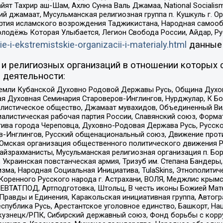
ят Тахрир аш-Шам, Ахлю Сунна Валь Джамаа, National Socialism
ий джамаат, Мусульманская религиозная группа п. Кушкуль г. 
ртия исламского возрождения Таджикистана, Народная самооб
олодёжь Которая Улыбается, Легион Свобода России, Айдар, Р
ie-i-ekstremistskie-organizacii-i-materialy.html
данные
и религиозных организаций в отношении которых 
 деятельности:
земли Кубанской Духовно Родовой Державы Русь, Община Духо
 Духовная Семинария Староверов-Инглингов, Нурджулар, К Бо
листическое общество, Джамаат мувахидов, Объединенный Вил
иалистическая рабочая партия России, Славянский союз, Форма
ива города Череповца, Духовно-Родовая Держава Русь, Русск
-Инглингов, Русский общенациональный союз, Движение против
 Омская организация общественного политического движения Р
йзрахманисты, Мусульманская религиозная организация п. Бо
краинская повстанческая армия, Тризуб им. Степана Бандеры, Бр
зма, Народная Социальная Инициатива, TulaSkins, Этнополитич
оренного Русского народа г. Астрахани, ВОЛЯ, Меджлис крымс
РЕВТАТПОД, Артподготовка, Штольц, В честь иконы Божией Мате
равды и Единения, Каракольская инициативная группа, Автогра
спублика Русь, Арестантское уголовное единство, Башкорт, Наци
окузнецк/РПК, Сибирский державный союз, Фонд борьбы с кор