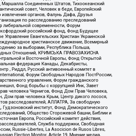
 Маршалла Соединенных Штатов, Тихоокеанский
нтический совет, Человек в беде, Европейский
 извлечения органов, Фалунь Дафа, Друзья
рганизация по расследованию преследований
тр либеральной современности, Форум
 Оксфордский российский фонд, Фонд Будущее
е Управление Евангельских Христиан Украинской
еждународное христианское движение, Всемирный
людению за выборами, Республика Польша,
народных Отношений, КРИМСЬКА ПРАВОЗАХИСНА
ы Центральной и Восточной Европы, Фонд Открытой
иональная федерация Канады, Декабристы,
тр , Риддл, Русский антивоенный комитет в
nternational, Форум Свободных Народов ПостРоссии,
дарственного управления, Форум гражданского
рнешнл, Фонд борьбы с коррупцией Инк, Завет
прав человека Чернигов, Фонд Дом Прав Человека,
н, Дом прав человека Крым, Центр дикого лосося,
стов расследователей, АЛЛАТРА, За свободную
д, Гудзоновский институт, Фонд Демократического
сследований, Общество Сторожевой башни, Библии и
сточная Европа, Российский комитет действия,
-расследователей, Служба поддержки, Свободная
 Russie-Libertes, La Asocicion de Rusos Libres,
an Election Monitor, Article 19, Мнение медиа,