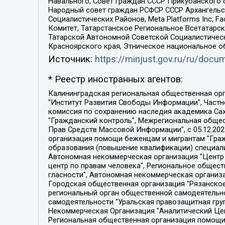
Навального, Совет граждан СССР Прикубанского 
Народный совет граждан РСФСР СССР Архангельск
Социалистических Районов, Meta Platforms Inc, 
Комитет, Татарстанское Региональное Всетатар
Татарской Автономной Советской Социалистическ
Красноярского края, Этническое национальное о
Источник:
https://minjust.gov.ru/ru/doc
* Реестр иностранных агентов:
Калининградская региональная общественная организация "Экозащита!-Женсовет", Фонд содействия защите прав и свобод граждан "Общественный вердикт", Фонд "Институт Развития Свободы Информации", Частное учреждение "Информационное агентство МЕМО. РУ", Региональная общественная организация "Общественная комиссия по сохранению наследия академика Сахарова", Фонд поддержки свободы прессы, Санкт-Петербургская общественная правозащитная организация "Гражданский контроль", Межрегиональная общественная организация "Информационно-просветительский центр "Мемориал", Региональный Фонд "Центр Защиты Прав Средств Массовой Информации", с 05.12.2023 Фонд "Центр Защиты Прав Средств массовой информации", Региональная общественная благотворительная организация помощи беженцам и мигрантам "Гражданское содействие", Негосударственное образовательное учреждение дополнительного профессионального образования (повышение квалификации) специалистов "АКАДЕМИЯ ПО ПРАВАМ ЧЕЛОВЕКА", Свердловская региональная общественная организация "Сутяжник", Автономная некоммерческая организация "Центр независимых социологических исследований", Союз общественных объединений "Российский исследовательский центр по правам человека", Региональное общественное учреждение научно-информационный центр "МЕМОРИАЛ", Некоммерческая организация "Фонд защиты гласности", Автономная некоммерческая организация "Институт прав человека", Городская общественная организация "Екатеринбургское общество "МЕМОРИАЛ", Городская общественная организация "Рязанское историко-просветительское и правозащитное общество "Мемориал" (Рязанский Мемориал), Челябинский региональный орган общественной самодеятельности – женское общественное объединение "Женщины Евразии", Челябинский региональный орган общественной самодеятельности "Уральская правозащитная группа", Фонд содействия защите здоровья и социальной справедливости имени Андрея Рылькова, Автономная Некоммерческая Организация "Аналитический Центр Юрия Левады", Автономная некоммерческая организация социальной поддержки населения "Проект Апрель", Региональная общественная организация помощи женщинам и детям, находящимся в кризисной ситуации "Информационно-методический центр "Анна", Фонд содействия развитию массовых коммуникаций и правовому просвещению "Так-так-Так", Фонд содействия устойчивому развитию "Серебряная тайга", Свердловский региональный общественный фонд социальных проектов "Новое время", "Idel.Реалии", Кавказ.Реалии, Крым.Реалии, Телеканал Настоящее Время, Татаро-башкирская служба Радио Свобода (Azatliq Radiosi), Радио Свободная Европа/Радио Свобода (PCE/PC), "Сибирь.Реалии", "Фактограф", Благотворительный фонд помощи осужденным и их семьям, Автономная некоммерческая организация "Институт глобализации и социальных движений", Фонд "В защиту прав заключенных", Частное учреждение "Центр поддержки и содействия развитию средств массовой информации", Пензенский региональный общественный благотворительный фонд "Гражданский союз", "Север.Реалии", Некоммерческая организация Фонд "Правовая инициатива", 