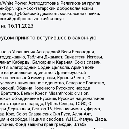
/White Power, Артподготовка, Религиозная группа
Оренбург, Крымско-татарский добровольческий
орона, Дуббайский джамаат, московская ячейка,
усский добровольческий корпус
 на
16.11.2023
судом принято вступившее в законную
вного Управления Асгардской Веси Беловодья,
годержавию, Таблиги Джамаат, Свидетели Иеговы,
айат Кабарды, Балкарии и Карачая, Союз славян,
т-18, Благородный Орден Дьявола, Армия воли
ое национальное единство, Древнерусской
 нелегальной иммиграции, Кровь и Честь, О
усское национальное единство, Северное Братство,
ровский, Община Коренного Русского народа
атство, Белый Крест, Misanthropic division,
еское объединение Русские, Русское национальное
котатарского народа, Рубеж Севера, ТОЙС, О
ри Державная, Сектор 16, Независимость, Фирма,
д Крю, Союз Славянских Сил Руси, Алля-Аят,
я и свобода, Нация и свобода, W.H.С., Фалунь Дафа,
рупцией, Фонд защиты прав граждан, Штабы