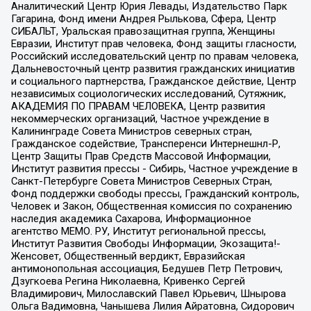
Аналитический Центр Юрия Левады, Издательство Парк
Гагарина, Фонд имени Андрея Рылькова, Сфера, Центр
СИБАЛЬТ, Уральская правозащитная группа, Женщины
Евразии, Институт прав человека, Фонд защиты гласности,
Российский исследовательский центр по правам человека,
Дальневосточный центр развития гражданских инициатив
и социального партнерства, Гражданское действие, Центр
независимых социологических исследований, Сутяжник,
АКАДЕМИЯ ПО ПРАВАМ ЧЕЛОВЕКА, Центр развития
некоммерческих организаций, Частное учреждение в
Калининграде Совета Министров северных стран,
Гражданское содействие, Трансперенси Интернешнл-Р,
Центр Защиты Прав Средств Массовой Информации,
Институт развития прессы - Сибирь, Частное учреждение в
Санкт-Петербурге Совета Министров Северных Стран,
Фонд поддержки свободы прессы, Гражданский контроль,
Человек и Закон, Общественная комиссия по сохранению
наследия академика Сахарова, Информационное
агентство МЕМО. РУ, Институт региональной прессы,
Институт Развития Свободы Информации, Экозащита!-
Женсовет, Общественный вердикт, Евразийская
антимонопольная ассоциация, Бедушев Петр Петрович,
Дзугкоева Регина Николаевна, Кривенко Сергей
Владимирович, Милославский Павел Юрьевич, Шнырова
Ольга Вадимовна, Чанышева Лилия Айратовна, Сидорович