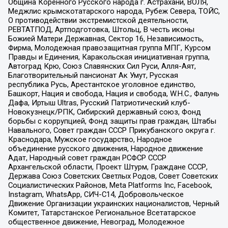
Община Коренного Русского народа г. Астрахани, ВОЛЯ,
Меджлис крымскотатарского народа, Рубеж Севера, ТОЙС,
О противодействии экстремистской деятельности,
РЕВТАТПОД, Артподготовка, Штольц, В честь иконы
Божией Матери Державная, Сектор 16, Независимость,
Фирма, Молодежная правозащитная группа МПГ, Курсом
Правды и Единения, Каракольская инициативная группа,
Автоград Крю, Союз Славянских Сил Руси, Алля-Аят,
Благотворительный пансионат Ак Умут, Русская
республика Русь, Арестантское уголовное единство,
Башкорт, Нация и свобода, Нация и свобода, W.H.С., Фалунь
Дафа, Иртыш Ultras, Русский Патриотический клуб-
Новокузнецк/РПК, Сибирский державный союз, Фонд
борьбы с коррупцией, Фонд защиты прав граждан, Штабы
Навального, Совет граждан СССР Прикубанского округа г.
Краснодара, Мужское государство, Народное
объединение русского движения, Народное движение
Адат, Народный совет граждан РСФСР СССР
Архангельской области, Проект Штурм, Граждане СССР,
Держава Союз Советских Светлых Родов, Совет Советских
Социалистических Районов, Meta Platforms Inc, Facebook,
Instagram, WhatsApp, СИЧ-С14, Добровольческое
Движение Организации украинских националистов, Черный
Комитет, Татарстанское Региональное Всетатарское
общественное движение, Невоград, Молодежное