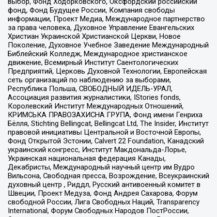
выбор, Фонд Ходорковского, Оксфордский российский
фонд, Фонд Будущее России, Компания свободы
информации, Проект Медиа, Международное партнерство
за права человека, Духовное Управление Евангельских
Христиан Украинской Христианской Церкви, Новое
Поколение, Духовное Учебное Заведение Международный
Библейский Колледж, Международное христианское
движение, Всемирный Институт Саентологических
Предприятий, Церковь Духовной Технологии, Европейская
сеть организаций по наблюдению за выборами,
Республика Польша, СВОБОДНЫЙ ИДЕЛЬ-УРАЛ,
Ассоциация развития журналистики, IStories fonds,
Королевский Институт Международных Отношений,
КРИМСЬКА ПРАВОЗАХИСНА ГРУПА, Фонд имени Генриха
Бёлля, Stichting Bellingcat, Bellingcat Ltd, The Insider, Институт
правовой инициативы Центральной и Восточной Европы,
Фонд Открытой Эстонии, Calvert 22 Foundation, Канадский
украинский конгресс, Институт Макдональда-Лорье,
Украинская национальная федерация Канады,
Декабристы, Международный научный центр им Вудро
Вильсона, Свободная пресса, Возрождение, Всеукраинский
духовный центр , Риддл, Русский антивоенный комитет в
Швеции, Проект Медуза, Фонд Андрея Сахарова, Форум
свободной России, Лига Свободных Наций, Transparеncy
International, Форум Свободных Народов ПостРоссии,