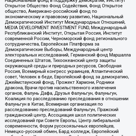
Национальный фонд в поддержку демократии, Институт
Открытое Общество Фонд Содействия, Фонд Открытое
общество, Американо-российский фонд по
экономическому и правовому развитию, Национальный
Демократический Институт Международных Отношений,
MEDIA DEVELOPMENT INVESTMENT FUND, Международный
Республиканский Институт, Открытая Россия, Институт
современной России, Черноморский фонд регионального
сотрудничества, Европейская Платформа за
Демократические Выборы, Международный центр
электоральных исследований, Германский фонд Маршалла
Соединенных Штатов, Тихоокеанский центр защиты
окружающей среды и природных ресурсов, Свободная
Россия, Всемирный конгресс украинцев, Атлантический
совет, Человек в беде, Европейский фонд за демократию,
Джеймстаунский фонд, Прожект Хармони, Родники
дракона, Врачи против насильственного извлечения
органов, Фалунь Дафа, Друзья Фалуньгун, Фалуньгун,
Коалиция по расследованию преследования в отношении
Фалуньгун в Китае, Всемирная организация по
расследованию преследований Фалуньгун, Пражский
гражданский центр, Ассоциация школ политических
исследований при Совете Европы, Центр либеральной
современности, Форум русскоязычных европейцев,
Немецко-русский обмен, Бард колледж, Европейский