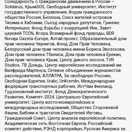
Солидарность с гражданским движением в России –
Solidarus, КрымSOS, Свободный университет, Институт
государственного управления, Форум гражданского
общества Россия, Беллона, Союз жителей островов
Тисима и Хабомаи, Съезд народных депутатов, Гринпис
Интернешнл, Фонд борьбы с коррупцией Инк, Завет
церквей TCCN, Агора, Всемирный фонд природы, BDR
Novaja Gazeta-Europe, Алтай проект, Образовательный дом
прав человека Чернигов, Фонд Дом Прав Человека,
Белорусский дом прав человека имени Бориса Звозскова,
Дом прав человека Тбилиси, Дом прав человека Ереван,
Дом прав человека Крым, Центр дикого лосося, TVR
Studios, ТВ Дождь, Центр европейских исследований им
Вилфрида Мартенса, Сетевое объединение журналистов
расследователей, АЛЛАТРА, За свободную Россию,
Свободная Бурятия, Uralic, UnKremlin, Международная
федерация транспортных рабочих, ИстЧам Финланд,
Гудзоновский институт, Фонд Демократического
Развития, Комитет-2024, Центрально-Европейский
университет, Центр восточноевропейских и
международных исследований, Общество Сторожевой
башни, Библии и трактатов Свидетелей Иеговы,
Гражданский Совет, Центр анализа европейской политики,
Академическая сеть Восточная Европа, Российский
комитет действия, РЭНД корпорейшн, Русская Америка за