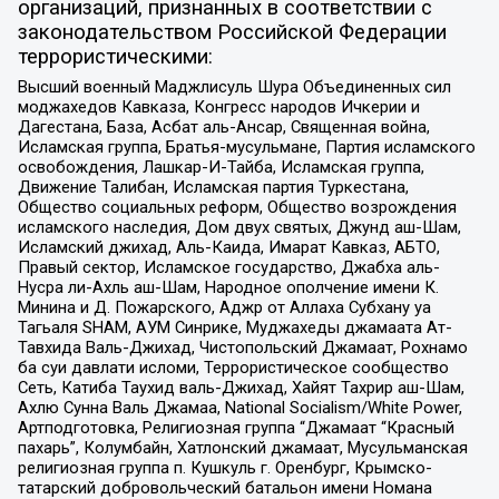
организаций, признанных в соответствии с
законодательством Российской Федерации
террористическими:
Высший военный Маджлисуль Шура Объединенных сил
моджахедов Кавказа, Конгресс народов Ичкерии и
Дагестана, База, Асбат аль-Ансар, Священная война,
Исламская группа, Братья-мусульмане, Партия исламского
освобождения, Лашкар-И-Тайба, Исламская группа,
Движение Талибан, Исламская партия Туркестана,
Общество социальных реформ, Общество возрождения
исламского наследия, Дом двух святых, Джунд аш-Шам,
Исламский джихад, Аль-Каида, Имарат Кавказ, АБТО,
Правый сектор, Исламское государство, Джабха аль-
Нусра ли-Ахль аш-Шам, Народное ополчение имени К.
Минина и Д. Пожарского, Аджр от Аллаха Субхану уа
Тагьаля SHAM, АУМ Синрике, Муджахеды джамаата Ат-
Тавхида Валь-Джихад, Чистопольский Джамаат, Рохнамо
ба суи давлати исломи, Террористическое сообщество
Сеть, Катиба Таухид валь-Джихад, Хайят Тахрир аш-Шам,
Ахлю Сунна Валь Джамаа, National Socialism/White Power,
Артподготовка, Религиозная группа “Джамаат “Красный
пахарь”, Колумбайн, Хатлонский джамаат, Мусульманская
религиозная группа п. Кушкуль г. Оренбург, Крымско-
татарский добровольческий батальон имени Номана