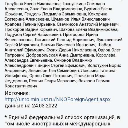
Голубева Елена Николаевна, Ганнушкина Светлана
Алексеевна, Закс Елена Владимировна, Буртина Елена
Юрьевна, Гендель Людмила Залмановна, Кокорина
Екатерина Алексеевна, Шуманов Илья Вячеславович,
Арапова Галина Юрьевна, Свечников Анатолий Мариевич,
Прохоров Вадим Юрьевич, Шахова Елена Владимировна,
Подузов Сергей Васильевич, Протасова Ирина
Вячеславовна, Литинский Леонид Борисович, Лукашевский
Сергей Маркович, Бахмин Вячеслав Иванович, Шабад
Анатолий Ефимович, Сухих Дарья Николаевна, Орлов Олег
Петрович, Добровольская Анна Дмитриевна, Королева
Александра Евгеньевна, Смирнов Владимир
Александрович, Вицин Сергей Ефимович, Золотухин Борис
Андреевич, Левинсон Лев Семенович, Локшина Татьяна
Иосифовна, Орлов Олег Петрович, Полякова Мара
Федоровна, Резник Генри Маркович, Захаров Герман
Константинович
Источник:
http://unro.minjust.ru/NKOForeignAgent.aspx
данные на
24.03.2022
* Единый федеральный список организаций, в
том числе иностранных и международных