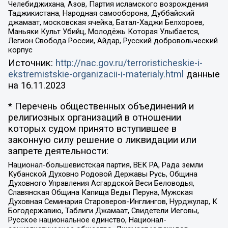
Челебиджихана, Азов, Партия исламского возрождения
Таджикистана, Народная самооборона, Дуббайский
джамаат, московская ячейка, Батал-Хаджи Белхороев,
Маньяки Культ Убийц, Молодёжь Которая Улыбается,
Легион Свобода России, Айдар, Русский добровольческий
корпус
Источник:
http://nac.gov.ru/terroristicheskie-i-
ekstremistskie-organizacii-i-materialy.html
данные
на
16.11.2023
* Перечень общественных объединений и
религиозных организаций в отношении
которых судом принято вступившее в
законную силу решение о ликвидации или
запрете деятельности:
Национал-большевистская партия, ВЕК РА, Рада земли
Кубанской Духовно Родовой Державы Русь, Община
Духовного Управления Асгардской Веси Беловодья,
Славянская Община Капища Веды Перуна, Мужская
Духовная Семинария Староверов-Инглингов, Нурджулар, К
Богодержавию, Таблиги Джамаат, Свидетели Иеговы,
Русское национальное единство, Национал-