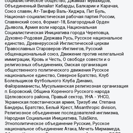
социалистическое общество, Джамаат мувахидов,
Объединенный Вилайат Кабарды, Балкарии и Карачая,
Союз славян, Ат-Такфир Валь-Хиджра, Пит Буль,
Национал-социалистическая рабочая партия России,
Славянский союз, Формат-18, Благородный Орден
Дьявола, Армия воли народа, Национальная
Социалистическая Инициатива города Череповца,
Духовно-Родовая Держава Русь, Русское национальное
единство, Древнерусской Инглистической церкви
Православных Староверов-Инглингов, Русский
общенациональный союз, Движение против нелегальной
иммиграции, Кровь и Честь, О свободе совести и о
религиозных объединениях, Омская организация
общественного политического движения Русское
национальное единство, Северное Братство, Клуб
Болельщиков Футбольного Клуба Динамо,
Файзрахманисты, Мусульманская религиозная организация
п. Боровский, Община Коренного Русского народа
Щелковского района, Правый сектор, УНА - УНСО,
Украинская повстанческая армия, Тризуб им. Степана
Бандеры, Братство, Белый Крест, Misanthropic division,
Религиозное объединение последователей инглиизма,
Народная Социальная Инициатива, TulaSkins,
Этнополитическое объединение Русские, Русское
национальное объединение Атака, Мечеть Мирмамеда,