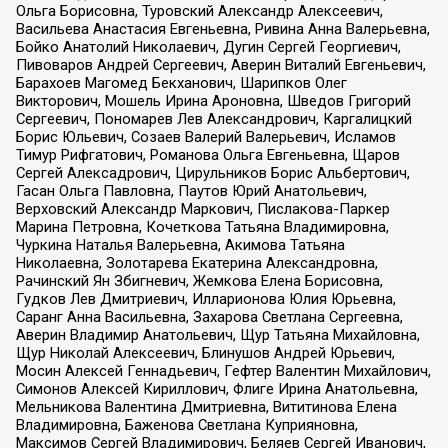
Ольга Борисовна, Туровский Александр Алексеевич,
Васильева Анастасия Евгеньевна, Ривина Анна Валерьевна,
Бойко Анатолий Николаевич, Дугин Сергей Георгиевич,
Пивоваров Андрей Сергеевич, Аверин Виталий Евгеньевич,
Барахоев Магомед Бекханович, Шарипков Олег
Викторович, Мошель Ирина Ароновна, Шведов Григорий
Сергеевич, Пономарев Лев Александрович, Каргалицкий
Борис Юльевич, Созаев Валерий Валерьевич, Исламов
Тимур Рифгатович, Романова Ольга Евгеньевна, Щаров
Сергей Алексадрович, Цирульников Борис Альбертович,
Гасан Ольга Павловна, Паутов Юрий Анатольевич,
Верховский Александр Маркович, Пислакова-Паркер
Марина Петровна, Кочеткова Татьяна Владимировна,
Чуркина Наталья Валерьевна, Акимова Татьяна
Николаевна, Золотарева Екатерина Александровна,
Рачинский Ян Збигневич, Жемкова Елена Борисовна,
Гудков Лев Дмитриевич, Илларионова Юлия Юрьевна,
Саранг Анна Васильевна, Захарова Светлана Сергеевна,
Аверин Владимир Анатольевич, Щур Татьяна Михайловна,
Щур Николай Алексеевич, Блинушов Андрей Юрьевич,
Мосин Алексей Геннадьевич, Гефтер Валентин Михайлович,
Симонов Алексей Кириллович, Флиге Ирина Анатольевна,
Мельникова Валентина Дмитриевна, Вититинова Елена
Владимировна, Баженова Светлана Куприяновна,
Максимов Сергей Владимирович, Беляев Сергей Иванович,