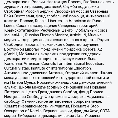
демократию в России, Настоящая Россия, Глобальная сеть
журналистов-расследователей, Служба поддержки,
Свободная Россия Берлин, Свободная Россия Северный
Рейн-Вестфалия, Фонд глобальной помощи, Антивоенный
комитет России, Russie-Libertes, La Asocicion de Rusos
Libres, Союз за возвращение Северных территорий,
Крымскотатарский Ресурсный Центр, Глобальный союз
IndustriALL, Russian Election Monitor, Article 19, Мнение
медиа, Федерация анархического черного креста, Радио
Свободная Европа, Германское общество изучения
Восточной Европы, Фонд имени Фридриха Эберта, XZ
gGmbH, Мобильная академия поддержки гендерной
демократии и миротворчества, Форум имени Льва
Копелева, American Councils for International Education,
Cultural Vistas, Institute of International Education,
Антивоенное движение Антальи, Открытый диалог, Школа
международных отношений и государственной политики
им Питера Мунка, Российско-канадский демократический
альянс, Школа международных отношений им Нормана
Патерсона, Центр Гражданских Свобод, Фонд Бориса
Немцова за Свободу, Фонд имени Фридриха Науманна за
свободу, Феминистское антивоенное сопротивление,
Комитет независимости Ингушетии, Прометей, Stop
Occupation of Karelia, Вернись живым, Фридом Хаус, СОТА
медиа, Либерально-демократическая Лига Украины