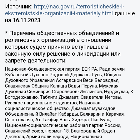
Источник:
http://nac.gov.ru/terroristicheskie-i-
ekstremistskie-organizacii-i-materialy.html
данные
на
16.11.2023
* Перечень общественных объединений и
религиозных организаций в отношении
которых судом принято вступившее в
законную силу решение о ликвидации или
запрете деятельности:
Национал-большевистская партия, ВЕК РА, Рада земли
Кубанской Духовно Родовой Державы Русь, Община
Духовного Управления Асгардской Веси Беловодья,
Славянская Община Капища Веды Перуна, Мужская
Духовная Семинария Староверов-Инглингов, Нурджулар, К
Богодержавию, Таблиги Джамаат, Свидетели Иеговы,
Русское национальное единство, Национал-
социалистическое общество, Джамаат мувахидов,
Объединенный Вилайат Кабарды, Балкарии и Карачая,
Союз славян, Ат-Такфир Валь-Хиджра, Пит Буль,
Национал-социалистическая рабочая партия России,
Славянский союз, Формат-18, Благородный Орден
Дьявола, Армия воли народа, Национальная