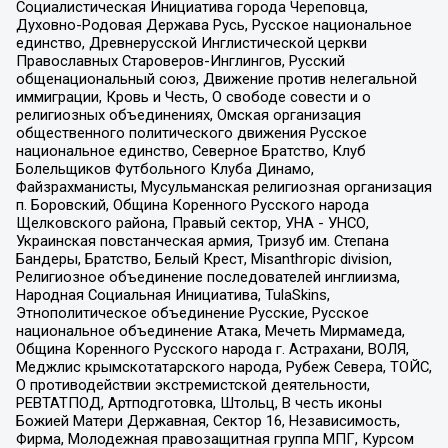
Социалистическая Инициатива города Череповца,
Духовно-Родовая Держава Русь, Русское национальное
единство, Древнерусской Инглистической церкви
Православных Староверов-Инглингов, Русский
общенациональный союз, Движение против нелегальной
иммиграции, Кровь и Честь, О свободе совести и о
религиозных объединениях, Омская организация
общественного политического движения Русское
национальное единство, Северное Братство, Клуб
Болельщиков Футбольного Клуба Динамо,
Файзрахманисты, Мусульманская религиозная организация
п. Боровский, Община Коренного Русского народа
Щелковского района, Правый сектор, УНА - УНСО,
Украинская повстанческая армия, Тризуб им. Степана
Бандеры, Братство, Белый Крест, Misanthropic division,
Религиозное объединение последователей инглиизма,
Народная Социальная Инициатива, TulaSkins,
Этнополитическое объединение Русские, Русское
национальное объединение Атака, Мечеть Мирмамеда,
Община Коренного Русского народа г. Астрахани, ВОЛЯ,
Меджлис крымскотатарского народа, Рубеж Севера, ТОЙС,
О противодействии экстремистской деятельности,
РЕВТАТПОД, Артподготовка, Штольц, В честь иконы
Божией Матери Державная, Сектор 16, Независимость,
Фирма, Молодежная правозащитная группа МПГ, Курсом