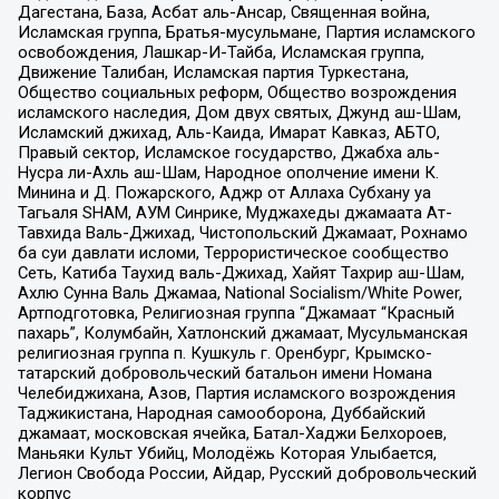
Дагестана, База, Асбат аль-Ансар, Священная война,
Исламская группа, Братья-мусульмане, Партия исламского
освобождения, Лашкар-И-Тайба, Исламская группа,
Движение Талибан, Исламская партия Туркестана,
Общество социальных реформ, Общество возрождения
исламского наследия, Дом двух святых, Джунд аш-Шам,
Исламский джихад, Аль-Каида, Имарат Кавказ, АБТО,
Правый сектор, Исламское государство, Джабха аль-
Нусра ли-Ахль аш-Шам, Народное ополчение имени К.
Минина и Д. Пожарского, Аджр от Аллаха Субхану уа
Тагьаля SHAM, АУМ Синрике, Муджахеды джамаата Ат-
Тавхида Валь-Джихад, Чистопольский Джамаат, Рохнамо
ба суи давлати исломи, Террористическое сообщество
Сеть, Катиба Таухид валь-Джихад, Хайят Тахрир аш-Шам,
Ахлю Сунна Валь Джамаа, National Socialism/White Power,
Артподготовка, Религиозная группа “Джамаат “Красный
пахарь”, Колумбайн, Хатлонский джамаат, Мусульманская
религиозная группа п. Кушкуль г. Оренбург, Крымско-
татарский добровольческий батальон имени Номана
Челебиджихана, Азов, Партия исламского возрождения
Таджикистана, Народная самооборона, Дуббайский
джамаат, московская ячейка, Батал-Хаджи Белхороев,
Маньяки Культ Убийц, Молодёжь Которая Улыбается,
Легион Свобода России, Айдар, Русский добровольческий
корпус