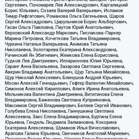
Сергеевич, Пономарев Лев Александрович, Каргалицкий
Борис Юльевич, Созаев Валерий Валерьевич, Исламов
Тимур Рифгатович, Романова Ольга Евгеньевна, Щаров
Сергей Алексадрович, Цирульников Борис Альбертович,
Гасан Ольга Павловна, Паутов Юрий Анатольевич,
Верховский Александр Маркович, Пислакова-Паркер
Марина Петровна, Кочеткова Татьяна Владимировна,
Чуркина Наталья Валерьевна, Акимова Татьяна
Николаевна, Золотарева Екатерина Александровна,
Рачинский Ян Збигневич, Жемкова Елена Борисовна,
Гудков Лев Дмитриевич, Илларионова Юлия Юрьевна,
Саранг Анна Васильевна, Захарова Светлана Сергеевна,
Аверин Владимир Анатольевич, Щур Татьяна Михайловна,
Щур Николай Алексеевич, Блинушов Андрей Юрьевич,
Мосин Алексей Геннадьевич, Гефтер Валентин Михайлович,
Симонов Алексей Кириллович, Флиге Ирина Анатольевна,
Мельникова Валентина Дмитриевна, Вититинова Елена
Владимировна, Баженова Светлана Куприяновна,
Максимов Сергей Владимирович, Беляев Сергей Иванович,
Голубева Елена Николаевна, Ганнушкина Светлана
Алексеевна, Закс Елена Владимировна, Буртина Елена
Юрьевна, Гендель Людмила Залмановна, Кокорина
Екатерина Алексеевна, Шуманов Илья Вячеславович,
Арапова Галина Юрьевна, Свечников Анатолий Мариевич,
Прохоров Вадим Юрьевич, Шахова Елена Владимировна,