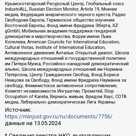
Крымскотатарский Ресурсный Центр, Глобальный союз
IndustriALL, Russian Election Monitor, Article 19, Мнение
медиа, Федерация анархического черного креста, Радио
Свободная Европа, Германское общество изучения
Восточной Европы, Фонд имени Фридриха Эберта, XZ
gGmbH, Мобильная академия поддержки гендерной
демократии и миротворчества, Форум имени Льва
Копелева, American Councils for International Education,
Cultural Vistas, Institute of International Education,
Антивоенное движение Антальи, Открытый диалог, Школа
международных отношений и государственной политики
им Питера Мунка, Российско-канадский демократический
альянс, Школа международных отношений им Нормана
Патерсона, Центр Гражданских Свобод, Фонд Бориса
Немцова за Свободу, Фонд имени Фридриха Науманна за
свободу, Феминистское антивоенное сопротивление,
Комитет независимости Ингушетии, Прометей, Stop
Occupation of Karelia, Вернись живым, Фридом Хаус, СОТА
медиа, Либерально-демократическая Лига Украины
Источник:
https://minjust.gov.ru/ru/documents/7756/
данные на
13.05.2024
* Сведения реестра НКО, выполняющих