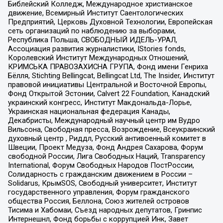
Библейский Колледж, Международное христианское
движение, Всемирный Институт Саентологических
Предприятий, Церковь Духовной Технологии, Европейская
сеть организаций по наблюдению за выборами,
Республика Польша, СВОБОДНЫЙ ИДЕЛЬ-УРАЛ,
Ассоциация развития журналистики, IStories fonds,
Королевский Институт Международных Отношений,
КРИМСЬКА ПРАВОЗАХИСНА ГРУПА, Фонд имени Генриха
Бёлля, Stichting Bellingcat, Bellingcat Ltd, The Insider, Институт
правовой инициативы Центральной и Восточной Европы,
Фонд Открытой Эстонии, Calvert 22 Foundation, Канадский
украинский конгресс, Институт Макдональда-Лорье,
Украинская национальная федерация Канады,
Декабристы, Международный научный центр им Вудро
Вильсона, Свободная пресса, Возрождение, Всеукраинский
духовный центр , Риддл, Русский антивоенный комитет в
Швеции, Проект Медуза, Фонд Андрея Сахарова, Форум
свободной России, Лига Свободных Наций, Transparеncy
International, Форум Свободных Народов ПостРоссии,
Солидарность с гражданским движением в России –
Solidarus, КрымSOS, Свободный университет, Институт
государственного управления, Форум гражданского
общества Россия, Беллона, Союз жителей островов
Тисима и Хабомаи, Съезд народных депутатов, Гринпис
Интернешнл, Фонд борьбы с коррупцией Инк, Завет