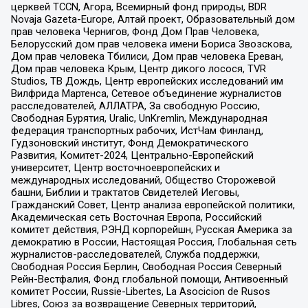
церквей TCCN, Агора, Всемирный фонд природы, BDR
Novaja Gazeta-Europe, Алтай проект, Образовательный дом
прав человека Чернигов, Фонд Дом Прав Человека,
Белорусский дом прав человека имени Бориса Звозскова,
Дом прав человека Тбилиси, Дом прав человека Ереван,
Дом прав человека Крым, Центр дикого лосося, TVR
Studios, ТВ Дождь, Центр европейских исследований им
Вилфрида Мартенса, Сетевое объединение журналистов
расследователей, АЛЛАТРА, За свободную Россию,
Свободная Бурятия, Uralic, UnKremlin, Международная
федерация транспортных рабочих, ИстЧам Финланд,
Гудзоновский институт, Фонд Демократического
Развития, Комитет-2024, Центрально-Европейский
университет, Центр восточноевропейских и
международных исследований, Общество Сторожевой
башни, Библии и трактатов Свидетелей Иеговы,
Гражданский Совет, Центр анализа европейской политики,
Академическая сеть Восточная Европа, Российский
комитет действия, РЭНД корпорейшн, Русская Америка за
демократию в России, Настоящая Россия, Глобальная сеть
журналистов-расследователей, Служба поддержки,
Свободная Россия Берлин, Свободная Россия Северный
Рейн-Вестфалия, Фонд глобальной помощи, Антивоенный
комитет России, Russie-Libertes, La Asocicion de Rusos
Libres, Союз за возвращение Северных территорий,