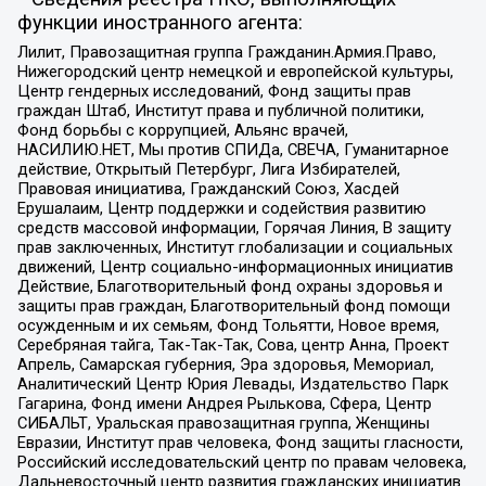
функции иностранного агента:
Лилит, Правозащитная группа Гражданин.Армия.Право,
Нижегородский центр немецкой и европейской культуры,
Центр гендерных исследований, Фонд защиты прав
граждан Штаб, Институт права и публичной политики,
Фонд борьбы с коррупцией, Альянс врачей,
НАСИЛИЮ.НЕТ, Мы против СПИДа, СВЕЧА, Гуманитарное
действие, Открытый Петербург, Лига Избирателей,
Правовая инициатива, Гражданский Союз, Хасдей
Ерушалаим, Центр поддержки и содействия развитию
средств массовой информации, Горячая Линия, В защиту
прав заключенных, Институт глобализации и социальных
движений, Центр социально-информационных инициатив
Действие, Благотворительный фонд охраны здоровья и
защиты прав граждан, Благотворительный фонд помощи
осужденным и их семьям, Фонд Тольятти, Новое время,
Серебряная тайга, Так-Так-Так, Сова, центр Анна, Проект
Апрель, Самарская губерния, Эра здоровья, Мемориал,
Аналитический Центр Юрия Левады, Издательство Парк
Гагарина, Фонд имени Андрея Рылькова, Сфера, Центр
СИБАЛЬТ, Уральская правозащитная группа, Женщины
Евразии, Институт прав человека, Фонд защиты гласности,
Российский исследовательский центр по правам человека,
Дальневосточный центр развития гражданских инициатив