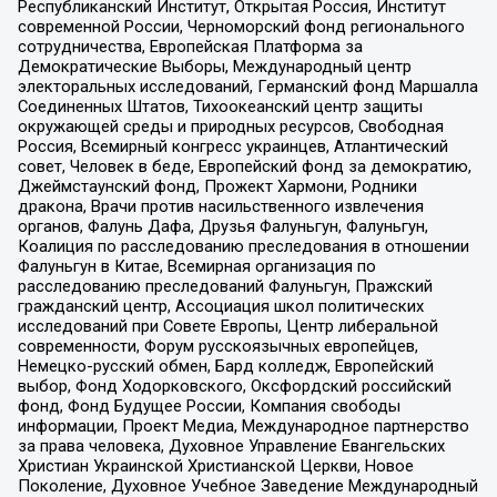
Республиканский Институт, Открытая Россия, Институт
современной России, Черноморский фонд регионального
сотрудничества, Европейская Платформа за
Демократические Выборы, Международный центр
электоральных исследований, Германский фонд Маршалла
Соединенных Штатов, Тихоокеанский центр защиты
окружающей среды и природных ресурсов, Свободная
Россия, Всемирный конгресс украинцев, Атлантический
совет, Человек в беде, Европейский фонд за демократию,
Джеймстаунский фонд, Прожект Хармони, Родники
дракона, Врачи против насильственного извлечения
органов, Фалунь Дафа, Друзья Фалуньгун, Фалуньгун,
Коалиция по расследованию преследования в отношении
Фалуньгун в Китае, Всемирная организация по
расследованию преследований Фалуньгун, Пражский
гражданский центр, Ассоциация школ политических
исследований при Совете Европы, Центр либеральной
современности, Форум русскоязычных европейцев,
Немецко-русский обмен, Бард колледж, Европейский
выбор, Фонд Ходорковского, Оксфордский российский
фонд, Фонд Будущее России, Компания свободы
информации, Проект Медиа, Международное партнерство
за права человека, Духовное Управление Евангельских
Христиан Украинской Христианской Церкви, Новое
Поколение, Духовное Учебное Заведение Международный