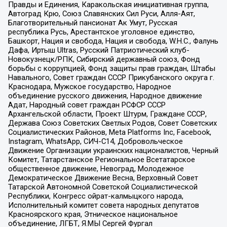
Правды и Единения, Каракольская инициативная группа,
Автоград Крю, Союз Славянских Сил Руси, Алля-Аят,
Благотворительный пансионат Ак Умут, Русская
республика Русь, Арестантское уголовное единство,
Башкорт, Нация и свобода, Нация и свобода, W.H.С., Фалунь
Дафа, Иртыш Ultras, Русский Патриотический клуб-
Новокузнецк/РПК, Сибирский державный союз, Фонд
борьбы с коррупцией, Фонд защиты прав граждан, Штабы
Навального, Совет граждан СССР Прикубанского округа г.
Краснодара, Мужское государство, Народное
объединение русского движения, Народное движение
Адат, Народный совет граждан РСФСР СССР
Архангельской области, Проект Штурм, Граждане СССР,
Держава Союз Советских Светлых Родов, Совет Советских
Социалистических Районов, Meta Platforms Inc, Facebook,
Instagram, WhatsApp, СИЧ-С14, Добровольческое
Движение Организации украинских националистов, Черный
Комитет, Татарстанское Региональное Всетатарское
общественное движение, Невоград, Молодежное
Демократическое Движение Весна, Верховный Совет
Татарской Автономной Советской Социалистической
Республики, Конгресс ойрат-калмыцкого народа,
Исполнительный комитет совета народных депутатов
Красноярского края, Этническое национальное
объединение, ЛГБТ, Я.МЫ Сергей Фургал