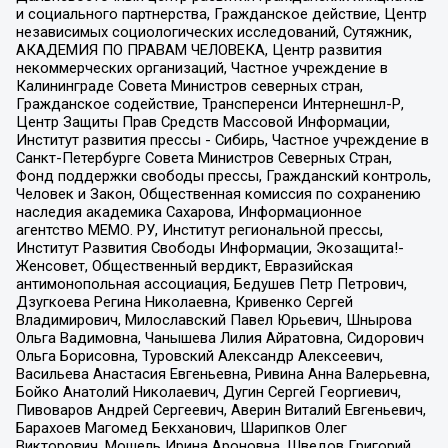
и социального партнерства, Гражданское действие, Центр
независимых социологических исследований, Сутяжник,
АКАДЕМИЯ ПО ПРАВАМ ЧЕЛОВЕКА, Центр развития
некоммерческих организаций, Частное учреждение в
Калининграде Совета Министров северных стран,
Гражданское содействие, Трансперенси Интернешнл-Р,
Центр Защиты Прав Средств Массовой Информации,
Институт развития прессы - Сибирь, Частное учреждение в
Санкт-Петербурге Совета Министров Северных Стран,
Фонд поддержки свободы прессы, Гражданский контроль,
Человек и Закон, Общественная комиссия по сохранению
наследия академика Сахарова, Информационное
агентство МЕМО. РУ, Институт региональной прессы,
Институт Развития Свободы Информации, Экозащита!-
Женсовет, Общественный вердикт, Евразийская
антимонопольная ассоциация, Бедушев Петр Петрович,
Дзугкоева Регина Николаевна, Кривенко Сергей
Владимирович, Милославский Павел Юрьевич, Шнырова
Ольга Вадимовна, Чанышева Лилия Айратовна, Сидорович
Ольга Борисовна, Туровский Александр Алексеевич,
Васильева Анастасия Евгеньевна, Ривина Анна Валерьевна,
Бойко Анатолий Николаевич, Дугин Сергей Георгиевич,
Пивоваров Андрей Сергеевич, Аверин Виталий Евгеньевич,
Барахоев Магомед Бекханович, Шарипков Олег
Викторович, Мошель Ирина Ароновна, Шведов Григорий