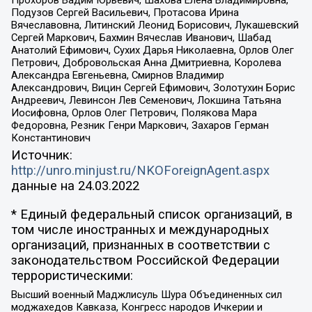
Подузов Сергей Васильевич, Протасова Ирина
Вячеславовна, Литинский Леонид Борисович, Лукашевский
Сергей Маркович, Бахмин Вячеслав Иванович, Шабад
Анатолий Ефимович, Сухих Дарья Николаевна, Орлов Олег
Петрович, Добровольская Анна Дмитриевна, Королева
Александра Евгеньевна, Смирнов Владимир
Александрович, Вицин Сергей Ефимович, Золотухин Борис
Андреевич, Левинсон Лев Семенович, Локшина Татьяна
Иосифовна, Орлов Олег Петрович, Полякова Мара
Федоровна, Резник Генри Маркович, Захаров Герман
Константинович
Источник:
http://unro.minjust.ru/NKOForeignAgent.aspx
данные на
24.03.2022
* Единый федеральный список организаций, в
том числе иностранных и международных
организаций, признанных в соответствии с
законодательством Российской Федерации
террористическими:
Высший военный Маджлисуль Шура Объединенных сил
моджахедов Кавказа, Конгресс народов Ичкерии и