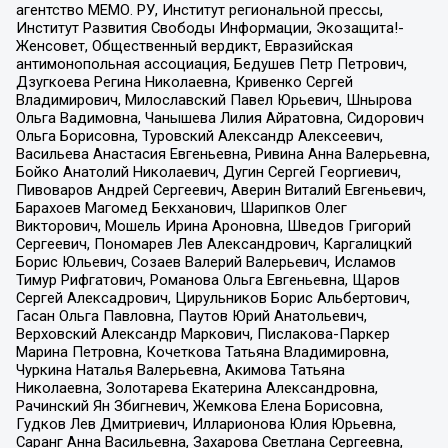
агентство МЕМО. РУ, Институт региональной прессы,
Институт Развития Свободы Информации, Экозащита!-
Женсовет, Общественный вердикт, Евразийская
антимонопольная ассоциация, Бедушев Петр Петрович,
Дзугкоева Регина Николаевна, Кривенко Сергей
Владимирович, Милославский Павел Юрьевич, Шнырова
Ольга Вадимовна, Чанышева Лилия Айратовна, Сидорович
Ольга Борисовна, Туровский Александр Алексеевич,
Васильева Анастасия Евгеньевна, Ривина Анна Валерьевна,
Бойко Анатолий Николаевич, Дугин Сергей Георгиевич,
Пивоваров Андрей Сергеевич, Аверин Виталий Евгеньевич,
Барахоев Магомед Бекханович, Шарипков Олег
Викторович, Мошель Ирина Ароновна, Шведов Григорий
Сергеевич, Пономарев Лев Александрович, Каргалицкий
Борис Юльевич, Созаев Валерий Валерьевич, Исламов
Тимур Рифгатович, Романова Ольга Евгеньевна, Щаров
Сергей Алексадрович, Цирульников Борис Альбертович,
Гасан Ольга Павловна, Паутов Юрий Анатольевич,
Верховский Александр Маркович, Пислакова-Паркер
Марина Петровна, Кочеткова Татьяна Владимировна,
Чуркина Наталья Валерьевна, Акимова Татьяна
Николаевна, Золотарева Екатерина Александровна,
Рачинский Ян Збигневич, Жемкова Елена Борисовна,
Гудков Лев Дмитриевич, Илларионова Юлия Юрьевна,
Саранг Анна Васильевна, Захарова Светлана Сергеевна,