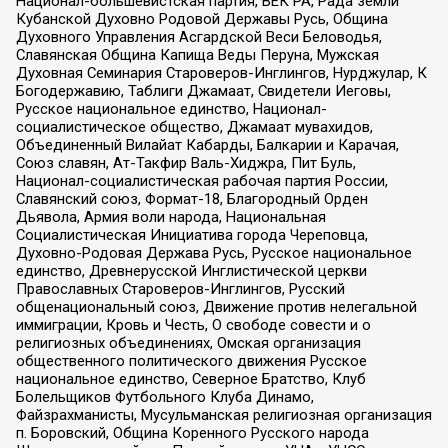
Национал-большевистская партия, ВЕК РА, Рада земли
Кубанской Духовно Родовой Державы Русь, Община
Духовного Управления Асгардской Веси Беловодья,
Славянская Община Капища Веды Перуна, Мужская
Духовная Семинария Староверов-Инглингов, Нурджулар, К
Богодержавию, Таблиги Джамаат, Свидетели Иеговы,
Русское национальное единство, Национал-
социалистическое общество, Джамаат мувахидов,
Объединенный Вилайат Кабарды, Балкарии и Карачая,
Союз славян, Ат-Такфир Валь-Хиджра, Пит Буль,
Национал-социалистическая рабочая партия России,
Славянский союз, Формат-18, Благородный Орден
Дьявола, Армия воли народа, Национальная
Социалистическая Инициатива города Череповца,
Духовно-Родовая Держава Русь, Русское национальное
единство, Древнерусской Инглистической церкви
Православных Староверов-Инглингов, Русский
общенациональный союз, Движение против нелегальной
иммиграции, Кровь и Честь, О свободе совести и о
религиозных объединениях, Омская организация
общественного политического движения Русское
национальное единство, Северное Братство, Клуб
Болельщиков Футбольного Клуба Динамо,
Файзрахманисты, Мусульманская религиозная организация
п. Боровский, Община Коренного Русского народа