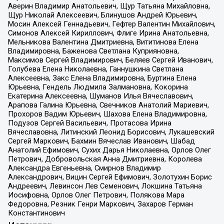
Аверин Владимир Анатольевич, Щур Татьяна Михайловна,
Щур Николай Алексеевич, Блинушов Андрей Юрьевич,
Мосин Алексей Геннадьевич, Гефтер Валентин Михайлович,
Симонов Алексей Кириллович, Флиге Ирина Анатольевна,
Мельникова Валентина Дмитриевна, Вититинова Елена
Владимировна, Баженова Светлана Куприяновна,
Максимов Сергей Владимирович, Беляев Сергей Иванович,
Голубева Елена Николаевна, Ганнушкина Светлана
Алексеевна, Закс Елена Владимировна, Буртина Елена
Юрьевна, Гендель Людмила Залмановна, Кокорина
Екатерина Алексеевна, Шуманов Илья Вячеславович,
Арапова Галина Юрьевна, Свечников Анатолий Мариевич,
Прохоров Вадим Юрьевич, Шахова Елена Владимировна,
Подузов Сергей Васильевич, Протасова Ирина
Вячеславовна, Литинский Леонид Борисович, Лукашевский
Сергей Маркович, Бахмин Вячеслав Иванович, Шабад
Анатолий Ефимович, Сухих Дарья Николаевна, Орлов Олег
Петрович, Добровольская Анна Дмитриевна, Королева
Александра Евгеньевна, Смирнов Владимир
Александрович, Вицин Сергей Ефимович, Золотухин Борис
Андреевич, Левинсон Лев Семенович, Локшина Татьяна
Иосифовна, Орлов Олег Петрович, Полякова Мара
Федоровна, Резник Генри Маркович, Захаров Герман
Константинович