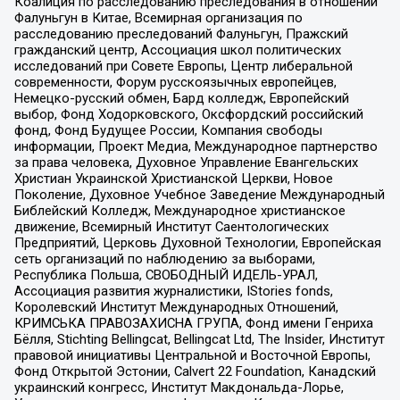
Коалиция по расследованию преследования в отношении
Фалуньгун в Китае, Всемирная организация по
расследованию преследований Фалуньгун, Пражский
гражданский центр, Ассоциация школ политических
исследований при Совете Европы, Центр либеральной
современности, Форум русскоязычных европейцев,
Немецко-русский обмен, Бард колледж, Европейский
выбор, Фонд Ходорковского, Оксфордский российский
фонд, Фонд Будущее России, Компания свободы
информации, Проект Медиа, Международное партнерство
за права человека, Духовное Управление Евангельских
Христиан Украинской Христианской Церкви, Новое
Поколение, Духовное Учебное Заведение Международный
Библейский Колледж, Международное христианское
движение, Всемирный Институт Саентологических
Предприятий, Церковь Духовной Технологии, Европейская
сеть организаций по наблюдению за выборами,
Республика Польша, СВОБОДНЫЙ ИДЕЛЬ-УРАЛ,
Ассоциация развития журналистики, IStories fonds,
Королевский Институт Международных Отношений,
КРИМСЬКА ПРАВОЗАХИСНА ГРУПА, Фонд имени Генриха
Бёлля, Stichting Bellingcat, Bellingcat Ltd, The Insider, Институт
правовой инициативы Центральной и Восточной Европы,
Фонд Открытой Эстонии, Calvert 22 Foundation, Канадский
украинский конгресс, Институт Макдональда-Лорье,