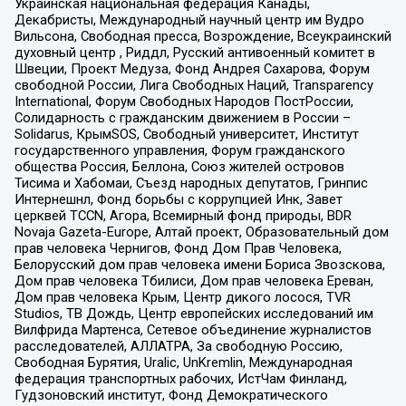
Украинская национальная федерация Канады,
Декабристы, Международный научный центр им Вудро
Вильсона, Свободная пресса, Возрождение, Всеукраинский
духовный центр , Риддл, Русский антивоенный комитет в
Швеции, Проект Медуза, Фонд Андрея Сахарова, Форум
свободной России, Лига Свободных Наций, Transparеncy
International, Форум Свободных Народов ПостРоссии,
Солидарность с гражданским движением в России –
Solidarus, КрымSOS, Свободный университет, Институт
государственного управления, Форум гражданского
общества Россия, Беллона, Союз жителей островов
Тисима и Хабомаи, Съезд народных депутатов, Гринпис
Интернешнл, Фонд борьбы с коррупцией Инк, Завет
церквей TCCN, Агора, Всемирный фонд природы, BDR
Novaja Gazeta-Europe, Алтай проект, Образовательный дом
прав человека Чернигов, Фонд Дом Прав Человека,
Белорусский дом прав человека имени Бориса Звозскова,
Дом прав человека Тбилиси, Дом прав человека Ереван,
Дом прав человека Крым, Центр дикого лосося, TVR
Studios, ТВ Дождь, Центр европейских исследований им
Вилфрида Мартенса, Сетевое объединение журналистов
расследователей, АЛЛАТРА, За свободную Россию,
Свободная Бурятия, Uralic, UnKremlin, Международная
федерация транспортных рабочих, ИстЧам Финланд,
Гудзоновский институт, Фонд Демократического