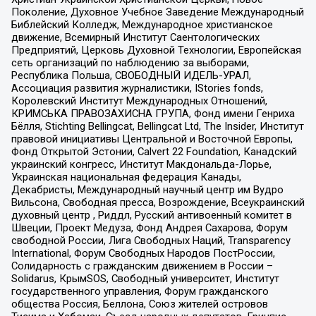
Поколение, Духовное Учебное Заведение Международный
Библейский Колледж, Международное христианское
движение, Всемирный Институт Саентологических
Предприятий, Церковь Духовной Технологии, Европейская
сеть организаций по наблюдению за выборами,
Республика Польша, СВОБОДНЫЙ ИДЕЛЬ-УРАЛ,
Ассоциация развития журналистики, IStories fonds,
Королевский Институт Международных Отношений,
КРИМСЬКА ПРАВОЗАХИСНА ГРУПА, Фонд имени Генриха
Бёлля, Stichting Bellingcat, Bellingcat Ltd, The Insider, Институт
правовой инициативы Центральной и Восточной Европы,
Фонд Открытой Эстонии, Calvert 22 Foundation, Канадский
украинский конгресс, Институт Макдональда-Лорье,
Украинская национальная федерация Канады,
Декабристы, Международный научный центр им Вудро
Вильсона, Свободная пресса, Возрождение, Всеукраинский
духовный центр , Риддл, Русский антивоенный комитет в
Швеции, Проект Медуза, Фонд Андрея Сахарова, Форум
свободной России, Лига Свободных Наций, Transparеncy
International, Форум Свободных Народов ПостРоссии,
Солидарность с гражданским движением в России –
Solidarus, КрымSOS, Свободный университет, Институт
государственного управления, Форум гражданского
общества Россия, Беллона, Союз жителей островов