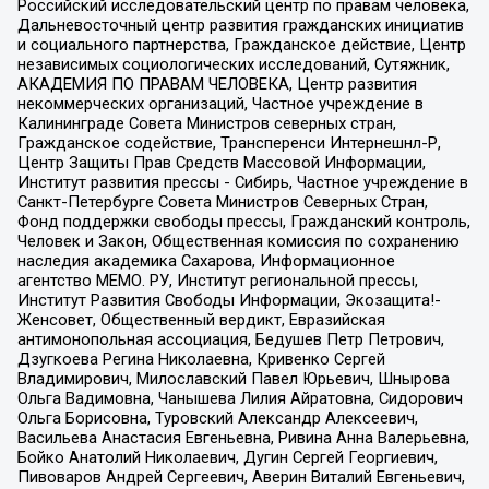
Российский исследовательский центр по правам человека,
Дальневосточный центр развития гражданских инициатив
и социального партнерства, Гражданское действие, Центр
независимых социологических исследований, Сутяжник,
АКАДЕМИЯ ПО ПРАВАМ ЧЕЛОВЕКА, Центр развития
некоммерческих организаций, Частное учреждение в
Калининграде Совета Министров северных стран,
Гражданское содействие, Трансперенси Интернешнл-Р,
Центр Защиты Прав Средств Массовой Информации,
Институт развития прессы - Сибирь, Частное учреждение в
Санкт-Петербурге Совета Министров Северных Стран,
Фонд поддержки свободы прессы, Гражданский контроль,
Человек и Закон, Общественная комиссия по сохранению
наследия академика Сахарова, Информационное
агентство МЕМО. РУ, Институт региональной прессы,
Институт Развития Свободы Информации, Экозащита!-
Женсовет, Общественный вердикт, Евразийская
антимонопольная ассоциация, Бедушев Петр Петрович,
Дзугкоева Регина Николаевна, Кривенко Сергей
Владимирович, Милославский Павел Юрьевич, Шнырова
Ольга Вадимовна, Чанышева Лилия Айратовна, Сидорович
Ольга Борисовна, Туровский Александр Алексеевич,
Васильева Анастасия Евгеньевна, Ривина Анна Валерьевна,
Бойко Анатолий Николаевич, Дугин Сергей Георгиевич,
Пивоваров Андрей Сергеевич, Аверин Виталий Евгеньевич,