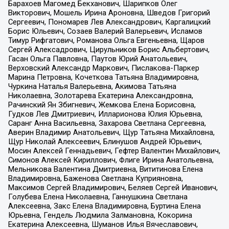
Барахоев Магомед Бекханович, Шарипков Олег
Викторович, Мошель Ирина Ароновна, Шведов Григорий
Сергеевич, Пономарев Лев Александрович, Каргалицкий
Борис Юльевич, Созаев Валерий Валерьевич, Исламов
Тимур Рифгатович, Романова Ольга Евгеньевна, Щаров
Сергей Алексадрович, Цирульников Борис Альбертович,
Гасан Ольга Павловна, Паутов Юрий Анатольевич,
Верховский Александр Маркович, Пислакова-Паркер
Марина Петровна, Кочеткова Татьяна Владимировна,
Чуркина Наталья Валерьевна, Акимова Татьяна
Николаевна, Золотарева Екатерина Александровна,
Рачинский Ян Збигневич, Жемкова Елена Борисовна,
Гудков Лев Дмитриевич, Илларионова Юлия Юрьевна,
Саранг Анна Васильевна, Захарова Светлана Сергеевна,
Аверин Владимир Анатольевич, Щур Татьяна Михайловна,
Щур Николай Алексеевич, Блинушов Андрей Юрьевич,
Мосин Алексей Геннадьевич, Гефтер Валентин Михайлович,
Симонов Алексей Кириллович, Флиге Ирина Анатольевна,
Мельникова Валентина Дмитриевна, Вититинова Елена
Владимировна, Баженова Светлана Куприяновна,
Максимов Сергей Владимирович, Беляев Сергей Иванович,
Голубева Елена Николаевна, Ганнушкина Светлана
Алексеевна, Закс Елена Владимировна, Буртина Елена
Юрьевна, Гендель Людмила Залмановна, Кокорина
Екатерина Алексеевна, Шуманов Илья Вячеславович,