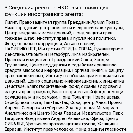
* Сведения реестра НКО, выполняющих
функции иностранного агента:
Лилит, Правозащитная группа Гражданин.Армия.Право,
Нижегородский центр немецкой и европейской культуры,
Центр гендерных исследований, Фонд защиты прав
граждан Штаб, Институт права и публичной политики,
Фонд борьбы с коррупцией, Альянс врачей,
НАСИЛИЮ.НЕТ, Мы против СПИДа, СВЕЧА, Гуманитарное
действие, Открытый Петербург, Лига Избирателей,
Правовая инициатива, Гражданский Союз, Хасдей
Ерушалаим, Центр поддержки и содействия развитию
средств массовой информации, Горячая Линия, В защиту
прав заключенных, Институт глобализации и социальных
движений, Центр социально-информационных инициатив
Действие, Благотворительный фонд охраны здоровья и
защиты прав граждан, Благотворительный фонд помощи
осужденным и их семьям, Фонд Тольятти, Новое время,
Серебряная тайга, Так-Так-Так, Сова, центр Анна, Проект
Апрель, Самарская губерния, Эра здоровья, Мемориал,
Аналитический Центр Юрия Левады, Издательство Парк
Гагарина, Фонд имени Андрея Рылькова, Сфера, Центр
СИБАЛЬТ, Уральская правозащитная группа, Женщины
Евразии, Институт прав человека, Фонд защиты гласности,