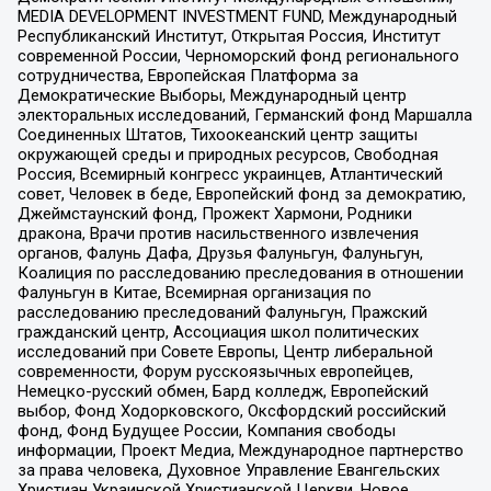
MEDIA DEVELOPMENT INVESTMENT FUND, Международный
Республиканский Институт, Открытая Россия, Институт
современной России, Черноморский фонд регионального
сотрудничества, Европейская Платформа за
Демократические Выборы, Международный центр
электоральных исследований, Германский фонд Маршалла
Соединенных Штатов, Тихоокеанский центр защиты
окружающей среды и природных ресурсов, Свободная
Россия, Всемирный конгресс украинцев, Атлантический
совет, Человек в беде, Европейский фонд за демократию,
Джеймстаунский фонд, Прожект Хармони, Родники
дракона, Врачи против насильственного извлечения
органов, Фалунь Дафа, Друзья Фалуньгун, Фалуньгун,
Коалиция по расследованию преследования в отношении
Фалуньгун в Китае, Всемирная организация по
расследованию преследований Фалуньгун, Пражский
гражданский центр, Ассоциация школ политических
исследований при Совете Европы, Центр либеральной
современности, Форум русскоязычных европейцев,
Немецко-русский обмен, Бард колледж, Европейский
выбор, Фонд Ходорковского, Оксфордский российский
фонд, Фонд Будущее России, Компания свободы
информации, Проект Медиа, Международное партнерство
за права человека, Духовное Управление Евангельских
Христиан Украинской Христианской Церкви, Новое