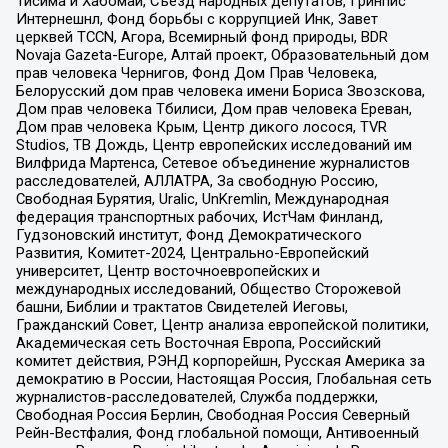
Тисима и Хабомаи, Съезд народных депутатов, Гринпис
Интернешнл, Фонд борьбы с коррупцией Инк, Завет
церквей TCCN, Агора, Всемирный фонд природы, BDR
Novaja Gazeta-Europe, Алтай проект, Образовательный дом
прав человека Чернигов, Фонд Дом Прав Человека,
Белорусский дом прав человека имени Бориса Звозскова,
Дом прав человека Тбилиси, Дом прав человека Ереван,
Дом прав человека Крым, Центр дикого лосося, TVR
Studios, ТВ Дождь, Центр европейских исследований им
Вилфрида Мартенса, Сетевое объединение журналистов
расследователей, АЛЛАТРА, За свободную Россию,
Свободная Бурятия, Uralic, UnKremlin, Международная
федерация транспортных рабочих, ИстЧам Финланд,
Гудзоновский институт, Фонд Демократического
Развития, Комитет-2024, Центрально-Европейский
университет, Центр восточноевропейских и
международных исследований, Общество Сторожевой
башни, Библии и трактатов Свидетелей Иеговы,
Гражданский Совет, Центр анализа европейской политики,
Академическая сеть Восточная Европа, Российский
комитет действия, РЭНД корпорейшн, Русская Америка за
демократию в России, Настоящая Россия, Глобальная сеть
журналистов-расследователей, Служба поддержки,
Свободная Россия Берлин, Свободная Россия Северный
Рейн-Вестфалия, Фонд глобальной помощи, Антивоенный