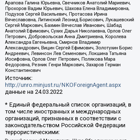
Арапова Галина Юрьевна, Свечников Анатолий Мариевич,
Прохоров Вадим Юрьевич, Шахова Елена Владимировна,
Подузов Сергей Васильевич, Протасова Ирина
Вячеславовна, Литинский Леонид Борисович, Лукашевский
Сергей Маркович, Бахмин Вячеслав Иванович, Шабад
Анатолий Ефимович, Сухих Дарья Николаевна, Орлов Олег
Петрович, Добровольская Анна Дмитриевна, Королева
Александра Евгеньевна, Смирнов Владимир
Александрович, Вицин Сергей Ефимович, Золотухин Борис
Андреевич, Левинсон Лев Семенович, Локшина Татьяна
Иосифовна, Орлов Олег Петрович, Полякова Мара
Федоровна, Резник Генри Маркович, Захаров Герман
Константинович
Источник:
http://unro.minjust.ru/NKOForeignAgent.aspx
данные на
24.03.2022
* Единый федеральный список организаций, в
том числе иностранных и международных
организаций, признанных в соответствии с
законодательством Российской Федерации
террористическими: