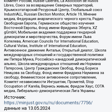
комитет России, Russie-Libertes, La Asocicion de Rusos
Libres, Союз за возвращение Северных территорий,
Крымскотатарский Ресурсный Центр, Глобальный союз
IndustriALL, Russian Election Monitor, Article 19, Мнение
медиа, Федерация анархического черного креста, Радио
Свободная Европа, Германское общество изучения
Восточной Европы, Фонд имени Фридриха Эберта, XZ
gGmbH, Мобильная академия поддержки гендерной
демократии и миротворчества, Форум имени Льва
Копелева, American Councils for International Education,
Cultural Vistas, Institute of International Education,
Антивоенное движение Антальи, Открытый диалог, Школа
международных отношений и государственной политики
им Питера Мунка, Российско-канадский демократический
альянс, Школа международных отношений им Нормана
Патерсона, Центр Гражданских Свобод, Фонд Бориса
Немцова за Свободу, Фонд имени Фридриха Науманна за
свободу, Феминистское антивоенное сопротивление,
Комитет независимости Ингушетии, Прометей, Stop
Occupation of Karelia, Вернись живым, Фридом Хаус, СОТА
медиа, Либерально-демократическая Лига Украины
Источник:
https://minjust.gov.ru/ru/documents/7756/
данные на
13.05.2024