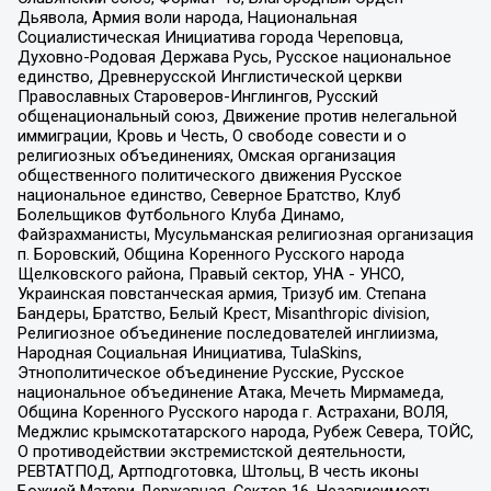
Дьявола, Армия воли народа, Национальная
Социалистическая Инициатива города Череповца,
Духовно-Родовая Держава Русь, Русское национальное
единство, Древнерусской Инглистической церкви
Православных Староверов-Инглингов, Русский
общенациональный союз, Движение против нелегальной
иммиграции, Кровь и Честь, О свободе совести и о
религиозных объединениях, Омская организация
общественного политического движения Русское
национальное единство, Северное Братство, Клуб
Болельщиков Футбольного Клуба Динамо,
Файзрахманисты, Мусульманская религиозная организация
п. Боровский, Община Коренного Русского народа
Щелковского района, Правый сектор, УНА - УНСО,
Украинская повстанческая армия, Тризуб им. Степана
Бандеры, Братство, Белый Крест, Misanthropic division,
Религиозное объединение последователей инглиизма,
Народная Социальная Инициатива, TulaSkins,
Этнополитическое объединение Русские, Русское
национальное объединение Атака, Мечеть Мирмамеда,
Община Коренного Русского народа г. Астрахани, ВОЛЯ,
Меджлис крымскотатарского народа, Рубеж Севера, ТОЙС,
О противодействии экстремистской деятельности,
РЕВТАТПОД, Артподготовка, Штольц, В честь иконы
Божией Матери Державная, Сектор 16, Независимость,