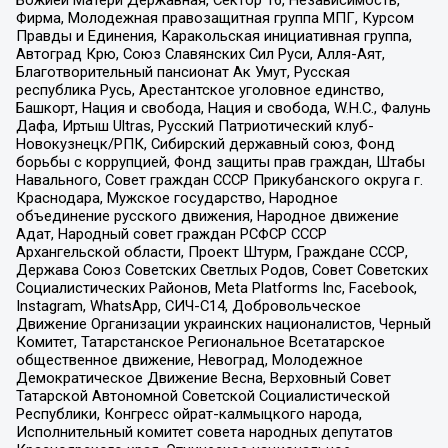
Фирма, Молодежная правозащитная группа МПГ, Курсом
Правды и Единения, Каракольская инициативная группа,
Автоград Крю, Союз Славянских Сил Руси, Алля-Аят,
Благотворительный пансионат Ак Умут, Русская
республика Русь, Арестантское уголовное единство,
Башкорт, Нация и свобода, Нация и свобода, W.H.С., Фалунь
Дафа, Иртыш Ultras, Русский Патриотический клуб-
Новокузнецк/РПК, Сибирский державный союз, Фонд
борьбы с коррупцией, Фонд защиты прав граждан, Штабы
Навального, Совет граждан СССР Прикубанского округа г.
Краснодара, Мужское государство, Народное
объединение русского движения, Народное движение
Адат, Народный совет граждан РСФСР СССР
Архангельской области, Проект Штурм, Граждане СССР,
Держава Союз Советских Светлых Родов, Совет Советских
Социалистических Районов, Meta Platforms Inc, Facebook,
Instagram, WhatsApp, СИЧ-С14, Добровольческое
Движение Организации украинских националистов, Черный
Комитет, Татарстанское Региональное Всетатарское
общественное движение, Невоград, Молодежное
Демократическое Движение Весна, Верховный Совет
Татарской Автономной Советской Социалистической
Республики, Конгресс ойрат-калмыцкого народа,
Исполнительный комитет совета народных депутатов