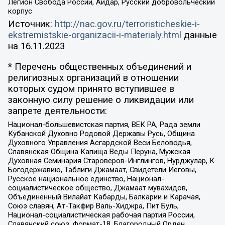
Легион Свобода России, Айдар, Русский добровольческий
корпус
Источник:
http://nac.gov.ru/terroristicheskie-i-
ekstremistskie-organizacii-i-materialy.html
данные
на
16.11.2023
* Перечень общественных объединений и
религиозных организаций в отношении
которых судом принято вступившее в
законную силу решение о ликвидации или
запрете деятельности:
Национал-большевистская партия, ВЕК РА, Рада земли
Кубанской Духовно Родовой Державы Русь, Община
Духовного Управления Асгардской Веси Беловодья,
Славянская Община Капища Веды Перуна, Мужская
Духовная Семинария Староверов-Инглингов, Нурджулар, К
Богодержавию, Таблиги Джамаат, Свидетели Иеговы,
Русское национальное единство, Национал-
социалистическое общество, Джамаат мувахидов,
Объединенный Вилайат Кабарды, Балкарии и Карачая,
Союз славян, Ат-Такфир Валь-Хиджра, Пит Буль,
Национал-социалистическая рабочая партия России,
Славянский союз, Формат-18, Благородный Орден