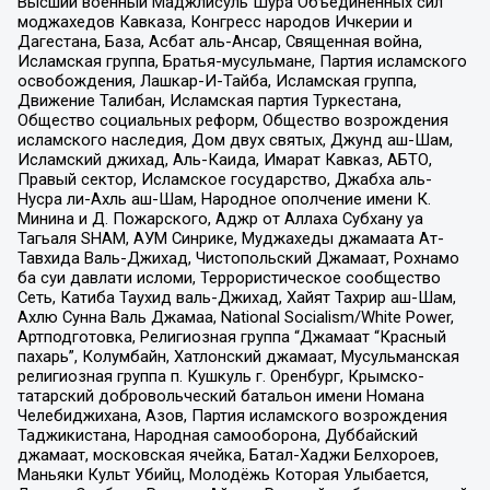
Высший военный Маджлисуль Шура Объединенных сил
моджахедов Кавказа, Конгресс народов Ичкерии и
Дагестана, База, Асбат аль-Ансар, Священная война,
Исламская группа, Братья-мусульмане, Партия исламского
освобождения, Лашкар-И-Тайба, Исламская группа,
Движение Талибан, Исламская партия Туркестана,
Общество социальных реформ, Общество возрождения
исламского наследия, Дом двух святых, Джунд аш-Шам,
Исламский джихад, Аль-Каида, Имарат Кавказ, АБТО,
Правый сектор, Исламское государство, Джабха аль-
Нусра ли-Ахль аш-Шам, Народное ополчение имени К.
Минина и Д. Пожарского, Аджр от Аллаха Субхану уа
Тагьаля SHAM, АУМ Синрике, Муджахеды джамаата Ат-
Тавхида Валь-Джихад, Чистопольский Джамаат, Рохнамо
ба суи давлати исломи, Террористическое сообщество
Сеть, Катиба Таухид валь-Джихад, Хайят Тахрир аш-Шам,
Ахлю Сунна Валь Джамаа, National Socialism/White Power,
Артподготовка, Религиозная группа “Джамаат “Красный
пахарь”, Колумбайн, Хатлонский джамаат, Мусульманская
религиозная группа п. Кушкуль г. Оренбург, Крымско-
татарский добровольческий батальон имени Номана
Челебиджихана, Азов, Партия исламского возрождения
Таджикистана, Народная самооборона, Дуббайский
джамаат, московская ячейка, Батал-Хаджи Белхороев,
Маньяки Культ Убийц, Молодёжь Которая Улыбается,