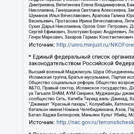
Дмитриевна, Вититинова Елена Владимировна, Ба
Николаевна, Ганнушкина Светлана Алексеевна, За
Шуманов Илья Вячеславович, Арапова Галина Юрь
Васильевич, Протасова Ирина Вячеславовна, Лит
Сухих Дарья Николаевна, Орлов Олег Петрович, 
Сергей Ефимович, Золотухин Борис Андреевич, Л
Генри Маркович, Захаров Герман Константинович
Источник:
http://unro.minjust.ru/NKOFore
* Единый федеральный список организа
законодательством Российской Федера
Высший военный Маджлисуль Шура Объединенных с
Исламская группа, Братья-мусульмане, Партия ис
Общество социальных реформ, Общество возрожд
АБТО, Правый сектор, Исламское государство, Д
уа Тагьаля SHAM, АУМ Синрике, Муджахеды джама
сообщество Сеть, Катиба Таухид валь-Джихад, Хай
“Джамаат “Красный пахарь”, Колумбайн, Хатлонск
батальон имени Номана Челебиджихана, Азов, Па
Батал-Хаджи Белхороев, Маньяки Культ Убийц, М
Источник:
http://nac.gov.ru/terroristichesk