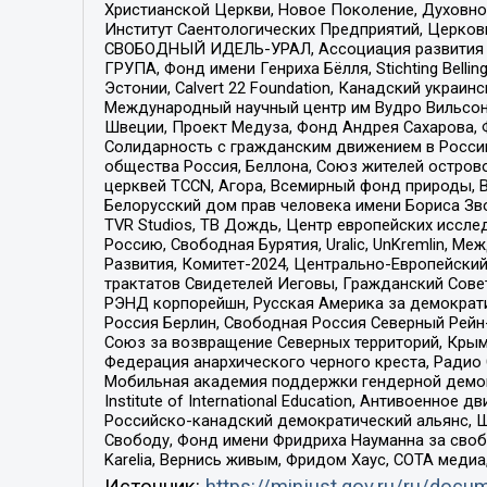
Христианской Церкви, Новое Поколение, Духовн
Институт Саентологических Предприятий, Церков
СВОБОДНЫЙ ИДЕЛЬ-УРАЛ, Ассоциация развития ж
ГРУПА, Фонд имени Генриха Бёлля, Stichting Bellin
Эстонии, Calvert 22 Foundation, Канадский укра
Международный научный центр им Вудро Вильсона
Швеции, Проект Медуза, Фонд Андрея Сахарова, Ф
Солидарность с гражданским движением в России 
общества Россия, Беллона, Союз жителей острово
церквей TCCN, Агора, Всемирный фонд природы, B
Белорусский дом прав человека имени Бориса Зво
TVR Studios, ТВ Дождь, Центр европейских иссл
Россию, Свободная Бурятия, Uralic, UnKremlin, 
Развития, Комитет-2024, Центрально-Европейски
трактатов Свидетелей Иеговы, Гражданский Совет
РЭНД корпорейшн, Русская Америка за демократи
Россия Берлин, Свободная Россия Северный Рейн-В
Союз за возвращение Северных территорий, Крымско
Федерация анархического черного креста, Радио
Мобильная академия поддержки гендерной демократи
Institute of International Education, Антивоенн
Российско-канадский демократический альянс, 
Свободу, Фонд имени Фридриха Науманна за свобо
Karelia, Вернись живым, Фридом Хаус, СОТА меди