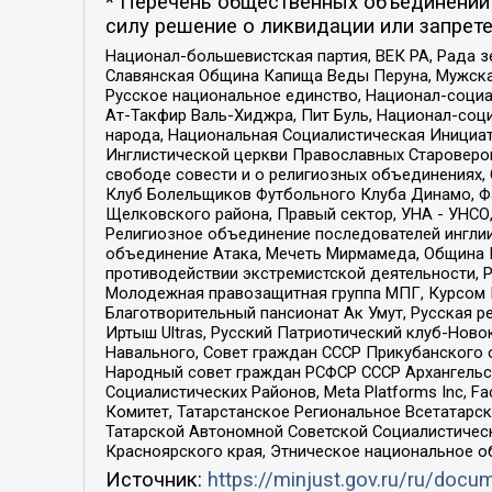
* Перечень общественных объединений 
силу решение о ликвидации или запрете
Национал-большевистская партия, ВЕК РА, Рада 
Славянская Община Капища Веды Перуна, Мужская
Русское национальное единство, Национал-социа
Ат-Такфир Валь-Хиджра, Пит Буль, Национал-соц
народа, Национальная Социалистическая Инициат
Инглистической церкви Православных Староверов
свободе совести и о религиозных объединениях,
Клуб Болельщиков Футбольного Клуба Динамо, Фа
Щелковского района, Правый сектор, УНА - УНСО, У
Религиозное объединение последователей инглии
объединение Атака, Мечеть Мирмамеда, Община К
противодействии экстремистской деятельности, 
Молодежная правозащитная группа МПГ, Курсом П
Благотворительный пансионат Ак Умут, Русская ре
Иртыш Ultras, Русский Патриотический клуб-Нов
Навального, Совет граждан СССР Прикубанского 
Народный совет граждан РСФСР СССР Архангельск
Социалистических Районов, Meta Platforms Inc, 
Комитет, Татарстанское Региональное Всетатар
Татарской Автономной Советской Социалистическ
Красноярского края, Этническое национальное о
Источник:
https://minjust.gov.ru/ru/doc