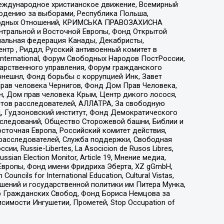
еждународное христианское движение, Всемирный
людению за выборами, Республика Польша,
народных Отношений, КРИМСЬКА ПРАВОЗАХИСНА
ы Центральной и Восточной Европы, Фонд Открытой
иональная федерация Канады, Декабристы,
тр , Риддл, Русский антивоенный комитет в
nternational, Форум Свободных Народов ПостРоссии,
дарственного управления, Форум гражданского
рнешнл, Фонд борьбы с коррупцией Инк, Завет
прав человека Чернигов, Фонд Дом Прав Человека,
н, Дом прав человека Крым, Центр дикого лосося,
стов расследователей, АЛЛАТРА, За свободную
д, Гудзоновский институт, Фонд Демократического
сследований, Общество Сторожевой башни, Библии и
сточная Европа, Российский комитет действия,
-расследователей, Служба поддержки, Свободная
 Russie-Libertes, La Asocicion de Rusos Libres,
an Election Monitor, Article 19, Мнение медиа,
Европы, Фонд имени Фридриха Эберта, XZ gGmbH,
ls for International Education, Cultural Vistas,
ошений и государственной политики им Питера Мунка,
 Гражданских Свобод, Фонд Бориса Немцова за
имости Ингушетии, Прометей, Stop Occupation of