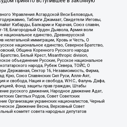
судом принято вступившее в законную
вного Управления Асгардской Веси Беловодья,
годержавию, Таблиги Джамаат, Свидетели Иеговы,
айат Кабарды, Балкарии и Карачая, Союз славян,
т-18, Благородный Орден Дьявола, Армия воли
ое национальное единство, Древнерусской
 нелегальной иммиграции, Кровь и Честь, О
усское национальное единство, Северное Братство,
ровский, Община Коренного Русского народа
атство, Белый Крест, Misanthropic division,
еское объединение Русские, Русское национальное
котатарского народа, Рубеж Севера, ТОЙС, О
ри Державная, Сектор 16, Независимость, Фирма,
д Крю, Союз Славянских Сил Руси, Алля-Аят,
я и свобода, Нация и свобода, W.H.С., Фалунь Дафа,
рупцией, Фонд защиты прав граждан, Штабы
ение русского движения, Народное движение Адат,
етских Светлых Родов, Совет Советских
ение Организации украинских националистов, Черный
ическое Движение Весна, Верховный Совет
ельный комитет совета народных депутатов