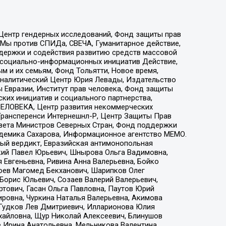
 Центр гендерных исследований, Фонд защиты прав
 Мы против СПИДа, СВЕЧА, Гуманитарное действие,
ддержки и содействия развитию средств массовой
р социально-информационных инициатив Действие,
 и их семьям, Фонд Тольятти, Новое время,
, Аналитический Центр Юрия Левады, Издательство
 Евразии, Институт прав человека, Фонд защиты
ких инициатив и социального партнерства,
ЕЛОВЕКА, Центр развития некоммерческих
 Трансперенси Интернешнл-Р, Центр Защиты Прав
овета Министров Северных Стран, Фонд поддержки
адемика Сахарова, Информационное агентство МЕМО.
ый вердикт, Евразийская антимонопольная
кий Павел Юрьевич, Шнырова Ольга Вадимовна,
 Евгеньевна, Ривина Анна Валерьевна, Бойко
хоев Магомед Бекханович, Шарипков Олег
Борис Юльевич, Созаев Валерий Валерьевич,
тович, Гасан Ольга Павловна, Паутов Юрий
ровна, Чуркина Наталья Валерьевна, Акимова
 Гудков Лев Дмитриевич, Илларионова Юлия
ихайловна, Щур Николай Алексеевич, Блинушов
е Ирина Анатольевна, Мельникова Валентина