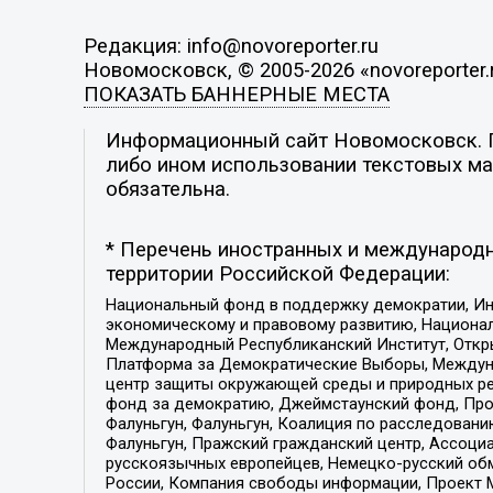
Редакция: info@novoreporter.ru
Новомосковск, © 2005-2026 «novoreporter.
ПОКАЗАТЬ БАННЕРНЫЕ МЕСТА
Информационный сайт Новомосковск. По
либо ином использовании текстовых мат
обязательна.
* Перечень иностранных и международн
территории Российской Федерации:
Национальный фонд в поддержку демократии, Ин
экономическому и правовому развитию, Национ
Международный Республиканский Институт, Откры
Платформа за Демократические Выборы, Междуна
центр защиты окружающей среды и природных ресу
фонд за демократию, Джеймстаунский фонд, Прож
Фалуньгун, Фалуньгун, Коалиция по расследован
Фалуньгун, Пражский гражданский центр, Ассоци
русскоязычных европейцев, Немецко-русский об
России, Компания свободы информации, Проект М