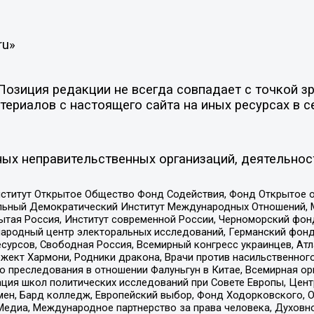
ru»
зиция редакции не всегда совпадает с точкой зре
ериалов с настоящего сайта на иных ресурсах в с
ых неправительственных организаций, деятельнос
ститут Открытое Общество Фонд Содействия, Фонд Открытое 
альный Демократический Институт Международных Отношений,
тая Россия, Институт современной России, Черноморский фонд
родный центр электоральных исследований, Германский фонд
рсов, Свободная Россия, Всемирный конгресс украинцев, Атла
ект Хармони, Родники дракона, Врачи против насильственного
ию преследования в отношении Фалуньгун в Китае, Всемирная о
ация школ политических исследований при Совете Европы, Цен
мен, Бард колледж, Европейский выбор, Фонд Ходорковского,
едиа, Международное партнерство за права человека, Духовно