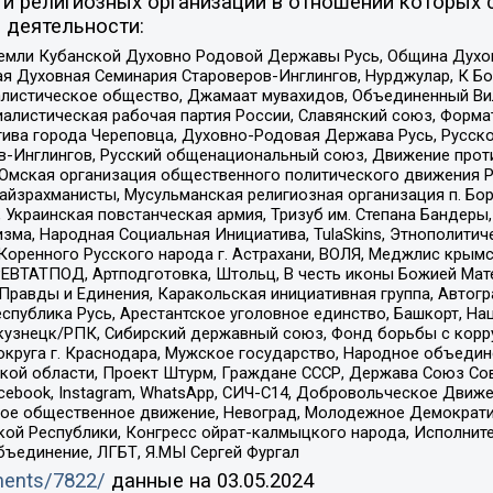
и религиозных организаций в отношении которых 
 деятельности:
земли Кубанской Духовно Родовой Державы Русь, Община Духо
 Духовная Семинария Староверов-Инглингов, Нурджулар, К Бо
листическое общество, Джамаат мувахидов, Объединенный Вил
иалистическая рабочая партия России, Славянский союз, Форма
ива города Череповца, Духовно-Родовая Держава Русь, Русск
-Инглингов, Русский общенациональный союз, Движение против
 Омская организация общественного политического движения Р
йзрахманисты, Мусульманская религиозная организация п. Бо
краинская повстанческая армия, Тризуб им. Степана Бандеры, Бр
зма, Народная Социальная Инициатива, TulaSkins, Этнополитич
оренного Русского народа г. Астрахани, ВОЛЯ, Меджлис крымс
РЕВТАТПОД, Артподготовка, Штольц, В честь иконы Божией Мате
равды и Единения, Каракольская инициативная группа, Автогра
спублика Русь, Арестантское уголовное единство, Башкорт, Наци
окузнецк/РПК, Сибирский державный союз, Фонд борьбы с кор
округа г. Краснодара, Мужское государство, Народное объедин
ой области, Проект Штурм, Граждане СССР, Держава Союз Сов
Facebook, Instagram, WhatsApp, СИЧ-С14, Добровольческое Движ
ское общественное движение, Невоград, Молодежное Демократ
ой Республики, Конгресс ойрат-калмыцкого народа, Исполнит
бъединение, ЛГБТ, Я.МЫ Сергей Фургал
uments/7822/
данные на
03.05.2024