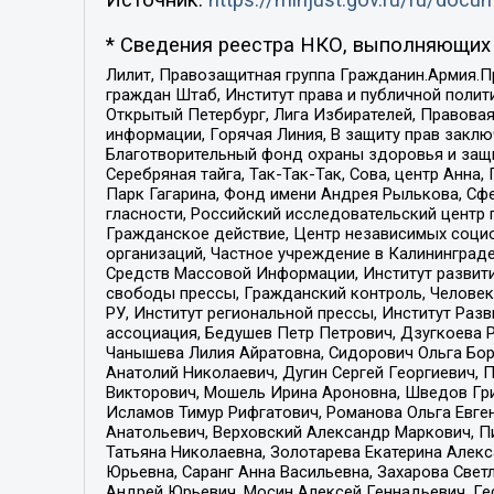
Источник:
https://minjust.gov.ru/ru/doc
* Сведения реестра НКО, выполняющих 
Лилит, Правозащитная группа Гражданин.Армия.П
граждан Штаб, Институт права и публичной поли
Открытый Петербург, Лига Избирателей, Правова
информации, Горячая Линия, В защиту прав закл
Благотворительный фонд охраны здоровья и защи
Серебряная тайга, Так-Так-Так, Сова, центр Анн
Парк Гагарина, Фонд имени Андрея Рылькова, Сф
гласности, Российский исследовательский центр 
Гражданское действие, Центр независимых соци
организаций, Частное учреждение в Калининград
Средств Массовой Информации, Институт развити
свободы прессы, Гражданский контроль, Человек
РУ, Институт региональной прессы, Институт Ра
ассоциация, Бедушев Петр Петрович, Дзугкоева 
Чанышева Лилия Айратовна, Сидорович Ольга Бори
Анатолий Николаевич, Дугин Сергей Георгиевич, 
Викторович, Мошель Ирина Ароновна, Шведов Гри
Исламов Тимур Рифгатович, Романова Ольга Евге
Анатольевич, Верховский Александр Маркович, П
Татьяна Николаевна, Золотарева Екатерина Алек
Юрьевна, Саранг Анна Васильевна, Захарова Свет
Андрей Юрьевич, Мосин Алексей Геннадьевич, Ге