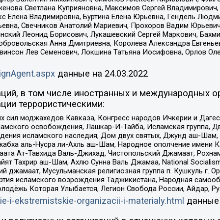
женова Светлана Куприяновна, Максимов Сергей Владимирович, 
кс Елена Владимировна, Буртина Елена Юрьевна, Гендель Людм
евна, Свечников Анатолий Мариевич, Прохоров Вадим Юрьевич
инский Леонид Борисович, Лукашевский Сергей Маркович, Бахм
Добровольская Анна Дмитриевна, Королева Александра Евгенье
евинсон Лев Семенович, Локшина Татьяна Иосифовна, Орлов Ол
ignAgent.aspx
данные на
24.03.2022
ций, в том числе иностранных и международных ор
ции террористическими:
ил моджахедов Кавказа, Конгресс народов Ичкерии и Дагеста
ламского освобождения, Лашкар-И-Тайба, Исламская группа, Дв
ения исламского наследия, Дом двух святых, Джунд аш-Шам, 
жабха аль-Нусра ли-Ахль аш-Шам, Народное ополчение имени К.
ата Ат-Тавхида Валь-Джихад, Чистопольский Джамаат, Рохнам
ят Тахрир аш-Шам, Ахлю Сунна Валь Джамаа, National Socialism
ий джамаат, Мусульманская религиозная группа п. Кушкуль г. 
ртия исламского возрождения Таджикистана, Народная самооб
олодёжь Которая Улыбается, Легион Свобода России, Айдар, Р
ie-i-ekstremistskie-organizacii-i-materialy.html
данные