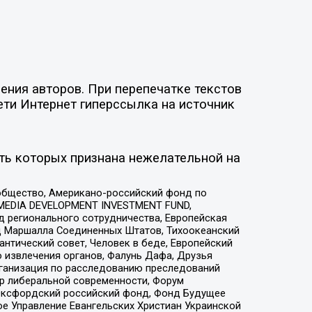
ния авторов. При перепечатке текстов
ети Интернет гиперссылка на источник
ть которых признана нежелательной на
общество, Американо-российский фонд по
 MEDIA DEVELOPMENT INVESTMENT FUND,
 регионального сотрудничества, Европейская
 Маршалла Соединенных Штатов, Тихоокеанский
нтический совет, Человек в беде, Европейский
 извлечения органов, Фалунь Дафа, Друзья
рганизация по расследованию преследований
тр либеральной современности, Форум
 Оксфордский российский фонд, Фонд Будущее
е Управление Евангельских Христиан Украинской