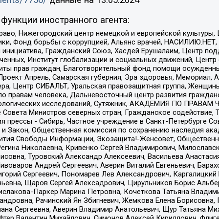
uments/7756/
данные на
13.05.2024
функции иностранного агента:
раво, Нижегородский центр немецкой и европейской культуры,
тики, Фонд борьбы с коррупцией, Альянс врачей, НАСИЛИЮ.НЕТ,
я инициатива, Гражданский Союз, Хасдей Ерушалаим, Центр по
юченных, Институт глобализации и социальных движений, Цент
ты прав граждан, Благотворительный фонд помощи осужденным
а, Проект Апрель, Самарская губерния, Эра здоровья, Мемориал
ера, Центр СИБАЛЬТ, Уральская правозащитная группа, Женщины
по правам человека, Дальневосточный центр развития гражданс
ологических исследований, Сутяжник, АКАДЕМИЯ ПО ПРАВАМ Ч
е Совета Министров северных стран, Гражданское содействие,
я прессы - Сибирь, Частное учреждение в Санкт-Петербурге С
 и Закон, Общественная комиссия по сохранению наследия ак
звития Свободы Информации, Экозащита!-Женсовет, Общественн
Регина Николаевна, Кривенко Сергей Владимирович, Милославс
совна, Туровский Александр Алексеевич, Васильева Анастасия
Пивоваров Андрей Сергеевич, Аверин Виталий Евгеньевич, Бара
горий Сергеевич, Пономарев Лев Александрович, Каргалицкий 
ньевна, Щаров Сергей Алексадрович, Цирульников Борис Альбер
ислакова-Паркер Марина Петровна, Кочеткова Татьяна Владими
сандровна, Рачинский Ян Збигневич, Жемкова Елена Борисовна,
лана Сергеевна, Аверин Владимир Анатольевич, Щур Татьяна М
фтер Валентин Михайлович, Симонов Алексей Кириллович, Флиг