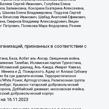
Беляев Сергей Иванович, Голубева Елена
ила Залмановна, Кокорина Екатерина Алексеевна,
, Шахова Елена Владимировна, Подузов Сергей
ин Вячеслав Иванович, Шабад Анатолий Ефимович,
вна, Смирнов Владимир Александрович, Вицин
ег Петрович, Полякова Мара Федоровна, Резник
ганизаций, признанных в соответствии с
на, База, Асбат аль-Ансар, Священная война,
ижение Талибан, Исламская партия Туркестана,
Исламский джихад, Аль-Каида, Имарат Кавказ,
 Минина и Д. Пожарского, Аджр от Аллаха Субхану
о ба суи давлати исломи, Террористическое
/White Power, Артподготовка, Религиозная группа
Оренбург, Крымско-татарский добровольческий
орона, Дуббайский джамаат, московская ячейка,
усский добровольческий корпус
 на
16.11.2023