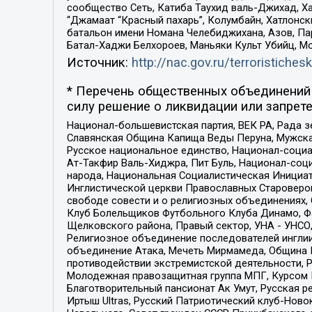
сообщество Сеть, Катиба Таухид валь-Джихад, Хай
“Джамаат “Красный пахарь”, Колумбайн, Хатлонск
батальон имени Номана Челебиджихана, Азов, Па
Батал-Хаджи Белхороев, Маньяки Культ Убийц, М
Источник:
http://nac.gov.ru/terroristichesk
* Перечень общественных объединений 
силу решение о ликвидации или запрете
Национал-большевистская партия, ВЕК РА, Рада 
Славянская Община Капища Веды Перуна, Мужская
Русское национальное единство, Национал-социа
Ат-Такфир Валь-Хиджра, Пит Буль, Национал-соц
народа, Национальная Социалистическая Инициат
Инглистической церкви Православных Староверов
свободе совести и о религиозных объединениях,
Клуб Болельщиков Футбольного Клуба Динамо, Фа
Щелковского района, Правый сектор, УНА - УНСО, У
Религиозное объединение последователей инглии
объединение Атака, Мечеть Мирмамеда, Община К
противодействии экстремистской деятельности, 
Молодежная правозащитная группа МПГ, Курсом П
Благотворительный пансионат Ак Умут, Русская ре
Иртыш Ultras, Русский Патриотический клуб-Нов