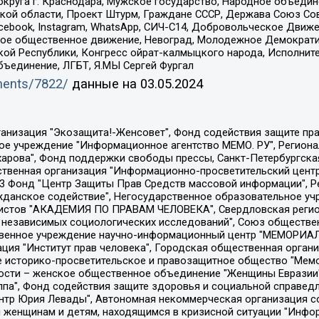
округа г. Краснодара, Мужское государство, Народное объедин
ой области, Проект Штурм, Граждане СССР, Держава Союз Сов
Facebook, Instagram, WhatsApp, СИЧ-С14, Добровольческое Движ
ское общественное движение, Невоград, Молодежное Демократ
ой Республики, Конгресс ойрат-калмыцкого народа, Исполнит
бъединение, ЛГБТ, Я.МЫ Сергей Фургал
uments/7822/
данные на
03.05.2024
Общество с ограниченной ответственностью "Радио Свободная Европа/Радио Свобода", Чешское информационное агентство "MEDIUM-ORIENT", Красноярская региональная общественная организация "Мы против СПИДа", Камалягин Денис Николаевич, Маркелов Сергей Евгеньевич, Пономарев Лев Александрович, Савицкая Людмила Алексеевна, Автономная некоммерческая организация "Центр по работе с проблемой насилия "НАСИЛИЮ.НЕТ", Межрегиональный профессиональный союз работников здравоохранения "Альянс врачей", Юридическое лицо, зарегистрированное в Латвийской Республике, SIA "Medusa Project" (регистрационный номер 40103797863, дата регистрации 10.06.2014), Некоммерческая организация "Фонд по борьбе с коррупцией", Автономная некоммерческая организация "Институт права и публичной политики", Баданин Роман Сергеевич, Гликин Максим Александрович, Железнова Мария Михайловна, Лукьянова Юлия Сергеевна, Маетная Елизавета Витальевна, Маняхин Петр Борисович, Чуракова Ольга Владимировна, Ярош Юлия Петровна, Юридическое лицо "The Insider SIA", зарегистрированное в Риге, Латвийская Республика (дата регистрации 26.06.2015), являющееся администратором доменного имени интернет-издания "The Insider SIA", https://theins.ru, Постернак Алексей Евгеньевич, Рубин Михаил Аркадьевич, Анин Роман Александрович, Юридическое лицо Istories fonds, зарегистрированное в Латвийской Республике (регистрационный номер 50008295751, дата регистрации 24.02.2020), Великовский Дмитрий Александрович, Долинина Ирина Николаевна, Мароховская Алеся Алексеевна, Шлейнов Роман Юрьевич, Шмагун Олеся Валентиновна, Общество с ограниченной ответственностью "Альтаир 2021", Общество с ограниченной ответственностью "Вега 2021", Общество с ограниченной ответственностью "Главный редактор 2021", Общество с ограниченной ответственностью "Ромашки монолит", Важенков Артем Валерьевич, Ивановская областная общественная организация "Центр гендерных исследований", Гурман Юрий Альбертович, Медиапроект "ОВД-Инфо", Егоров Владимир Владимирович, Жилинский Владимир Александрович, Общество с ограниченной ответственностью "ЗП", Иванова София Юрьевна, Карезина Инна Павловна, Кильтау Екатерина Викторовна, Петров Алексей Викторович, Пискунов Сергей Евгеньевич, Смирнов Сергей Сергеевич, Тихонов Михаил Сергеевич, Общество с ограниченной ответственностью "ЖУРНАЛИСТ-ИНОСТРАННЫЙ АГЕНТ", Арапова Галина Юрьевна, Вольтская Татьяна Анатольевна, Американская компания "Mason G.E.S. Anonymous Foundation" (США), являющаяся владельцем интернет-издания https://mnews.world/, Компания "Stichting Bellingcat", зарегистрированная в Нидерландах (дата регистрации 11.07.2018), Захаров Андрей Вячеславович, Клепиковская Екатерина Дмитриевна, Общество с ограниченной ответственностью "МЕМО", Перл Роман Александрович, Симонов Евгений Алексеевич, Соловьева Елена Анатольевна, Сотников Даниил Владимирович, Сурначева Елизавета Дмитриевна, Автономная некоммерческая организация по защите прав человека и информированию населения "Якутия – Наше Мнение", Общество с ограниченной ответственностью "Москоу диджитал медиа", с 26.01.2023 Общество с ограниченной ответственностью "Чайка Белые сады", Ветошкина Валерия Валерьевна, Заговора Максим Александрович, Межрегиональное общественное движение "Российская ЛГБТ - сеть", Оленичев Максим Владимирович, Павлов Иван Юрьевич, Скворцова Елена Сергеевна, Общество с ограниченной ответственностью "Как бы инагент", Кочетков Игорь Викторович, Общество с ограниченной ответственностью "Честные выборы", Еланчик Олег Александрович, Общество с ограниченной ответственностью "Нобелевский призыв", Гималова Регина Эмилевна, Григорьев Андрей Валерьевич, Григорьева Алина Александровна, Ассоциация по содействию защите прав призывников, альтернативнослужащих и военнослужащих "Правозащитная группа "Гражданин.Армия.Право", Хисамова Регина Фаритовна, Автономная некоммерческая организация по реализа