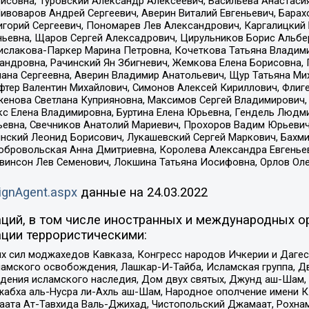
совна, Туровский Александр Алексеевич, Васильева Анастасия
Пивоваров Андрей Сергеевич, Аверин Виталий Евгеньевич, Бара
горий Сергеевич, Пономарев Лев Александрович, Каргалицкий 
ньевна, Щаров Сергей Алексадрович, Цирульников Борис Альбер
ислакова-Паркер Марина Петровна, Кочеткова Татьяна Владими
сандровна, Рачинский Ян Збигневич, Жемкова Елена Борисовна,
лана Сергеевна, Аверин Владимир Анатольевич, Щур Татьяна М
фтер Валентин Михайлович, Симонов Алексей Кириллович, Флиг
женова Светлана Куприяновна, Максимов Сергей Владимирович, 
кс Елена Владимировна, Буртина Елена Юрьевна, Гендель Людм
евна, Свечников Анатолий Мариевич, Прохоров Вадим Юрьевич
инский Леонид Борисович, Лукашевский Сергей Маркович, Бахм
Добровольская Анна Дмитриевна, Королева Александра Евгенье
евинсон Лев Семенович, Локшина Татьяна Иосифовна, Орлов Ол
ignAgent.aspx
данные на
24.03.2022
ций, в том числе иностранных и международных ор
ции террористическими:
ил моджахедов Кавказа, Конгресс народов Ичкерии и Дагеста
ламского освобождения, Лашкар-И-Тайба, Исламская группа, Дв
ения исламского наследия, Дом двух святых, Джунд аш-Шам, 
жабха аль-Нусра ли-Ахль аш-Шам, Народное ополчение имени К.
ата Ат-Тавхида Валь-Джихад, Чистопольский Джамаат, Рохнам