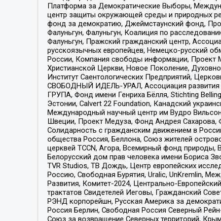
Платформа за Демократические Выборы, Междуна
центр защиты окружающей среды и природных ресу
фонд за демократию, Джеймстаунский фонд, Прож
Фалуньгун, Фалуньгун, Коалиция по расследован
Фалуньгун, Пражский гражданский центр, Ассоци
русскоязычных европейцев, Немецко-русский об
России, Компания свободы информации, Проект М
Христианской Церкви, Новое Поколение, Духовн
Институт Саентологических Предприятий, Церков
СВОБОДНЫЙ ИДЕЛЬ-УРАЛ, Ассоциация развития ж
ГРУПА, Фонд имени Генриха Бёлля, Stichting Bellin
Эстонии, Calvert 22 Foundation, Канадский укра
Международный научный центр им Вудро Вильсона
Швеции, Проект Медуза, Фонд Андрея Сахарова, Ф
Солидарность с гражданским движением в России 
общества Россия, Беллона, Союз жителей острово
церквей TCCN, Агора, Всемирный фонд природы, B
Белорусский дом прав человека имени Бориса Зво
TVR Studios, ТВ Дождь, Центр европейских иссл
Россию, Свободная Бурятия, Uralic, UnKremlin, 
Развития, Комитет-2024, Центрально-Европейски
трактатов Свидетелей Иеговы, Гражданский Совет
РЭНД корпорейшн, Русская Америка за демократи
Россия Берлин, Свободная Россия Северный Рейн-В
Союз за возвращение Северных территорий, Крымско