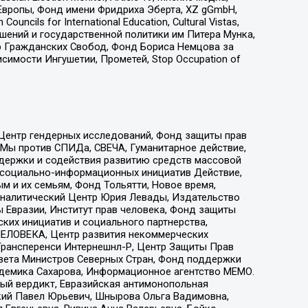
Европы, Фонд имени Фридриха Эберта, XZ gGmbH,
ls for International Education, Cultural Vistas,
ошений и государственной политики им Питера Мунка,
 Гражданских Свобод, Фонд Бориса Немцова за
имости Ингушетии, Прометей, Stop Occupation of
 Центр гендерных исследований, Фонд защиты прав
 Мы против СПИДа, СВЕЧА, Гуманитарное действие,
ддержки и содействия развитию средств массовой
р социально-информационных инициатив Действие,
 и их семьям, Фонд Тольятти, Новое время,
, Аналитический Центр Юрия Левады, Издательство
 Евразии, Институт прав человека, Фонд защиты
ких инициатив и социального партнерства,
ЕЛОВЕКА, Центр развития некоммерческих
 Трансперенси Интернешнл-Р, Центр Защиты Прав
овета Министров Северных Стран, Фонд поддержки
адемика Сахарова, Информационное агентство МЕМО.
ый вердикт, Евразийская антимонопольная
кий Павел Юрьевич, Шнырова Ольга Вадимовна,