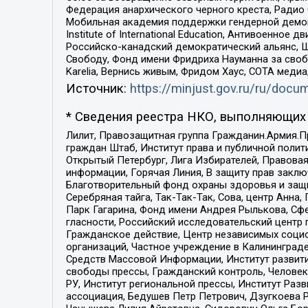
Федерация анархического черного креста, Радио
Мобильная академия поддержки гендерной демократи
Institute of International Education, Антивоенн
Российско-канадский демократический альянс, 
Свободу, Фонд имени Фридриха Науманна за свобо
Karelia, Вернись живым, Фридом Хаус, СОТА меди
Источник:
https://minjust.gov.ru/ru/doc
* Сведения реестра НКО, выполняющих 
Лилит, Правозащитная группа Гражданин.Армия.П
граждан Штаб, Институт права и публичной поли
Открытый Петербург, Лига Избирателей, Правова
информации, Горячая Линия, В защиту прав закл
Благотворительный фонд охраны здоровья и защи
Серебряная тайга, Так-Так-Так, Сова, центр Анн
Парк Гагарина, Фонд имени Андрея Рылькова, Сф
гласности, Российский исследовательский центр 
Гражданское действие, Центр независимых соци
организаций, Частное учреждение в Калининград
Средств Массовой Информации, Институт развити
свободы прессы, Гражданский контроль, Человек
РУ, Институт региональной прессы, Институт Ра
ассоциация, Бедушев Петр Петрович, Дзугкоева 