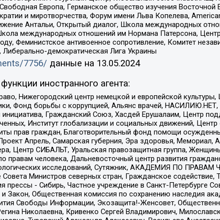
 Свободная Европа, Германское общество изучения Восточной 
и и миротворчества, Форум имени Льва Копелева, American Counci
ое движение Антальи, Открытый диалог, Школа международных отн
Школа международных отношений им Нормана Патерсона, Центр
ду, Феминистское антивоенное сопротивление, Комитет независ
а, Либерально-демократическая Лига Украины
uments/7756/
данные на
13.05.2024
функции иностранного агента:
раво, Нижегородский центр немецкой и европейской культуры,
тики, Фонд борьбы с коррупцией, Альянс врачей, НАСИЛИЮ.НЕТ,
я инициатива, Гражданский Союз, Хасдей Ерушалаим, Центр по
юченных, Институт глобализации и социальных движений, Цент
ты прав граждан, Благотворительный фонд помощи осужденным
а, Проект Апрель, Самарская губерния, Эра здоровья, Мемориал
ера, Центр СИБАЛЬТ, Уральская правозащитная группа, Женщины
по правам человека, Дальневосточный центр развития гражданс
ологических исследований, Сутяжник, АКАДЕМИЯ ПО ПРАВАМ Ч
е Совета Министров северных стран, Гражданское содействие,
я прессы - Сибирь, Частное учреждение в Санкт-Петербурге С
 и Закон, Общественная комиссия по сохранению наследия ак
звития Свободы Информации, Экозащита!-Женсовет, Общественн
Регина Николаевна, Кривенко Сергей Владимирович, Милославс