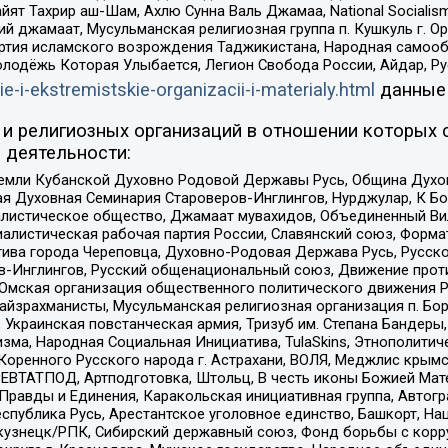
ят Тахрир аш-Шам, Ахлю Сунна Валь Джамаа, National Socialism
ий джамаат, Мусульманская религиозная группа п. Кушкуль г. 
ртия исламского возрождения Таджикистана, Народная самооб
олодёжь Которая Улыбается, Легион Свобода России, Айдар, Р
ie-i-ekstremistskie-organizacii-i-materialy.html
данные
и религиозных организаций в отношении которых 
 деятельности:
земли Кубанской Духовно Родовой Державы Русь, Община Духо
 Духовная Семинария Староверов-Инглингов, Нурджулар, К Бо
листическое общество, Джамаат мувахидов, Объединенный Вил
иалистическая рабочая партия России, Славянский союз, Форма
ива города Череповца, Духовно-Родовая Держава Русь, Русск
-Инглингов, Русский общенациональный союз, Движение против
 Омская организация общественного политического движения Р
йзрахманисты, Мусульманская религиозная организация п. Бо
краинская повстанческая армия, Тризуб им. Степана Бандеры, Бр
зма, Народная Социальная Инициатива, TulaSkins, Этнополитич
оренного Русского народа г. Астрахани, ВОЛЯ, Меджлис крымс
РЕВТАТПОД, Артподготовка, Штольц, В честь иконы Божией Мате
равды и Единения, Каракольская инициативная группа, Автогра
спублика Русь, Арестантское уголовное единство, Башкорт, Наци
окузнецк/РПК, Сибирский державный союз, Фонд борьбы с кор