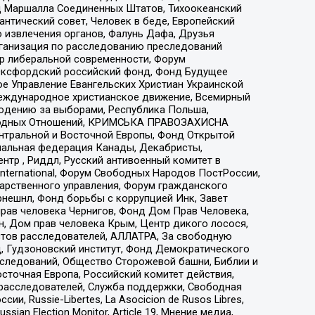
 Маршалла Соединенных Штатов, Тихоокеанский
нтический совет, Человек в беде, Европейский
 извлечения органов, Фалунь Дафа, Друзья
рганизация по расследованию преследований
тр либеральной современности, Форум
 Оксфордский российский фонд, Фонд Будущее
е Управление Евангельских Христиан Украинской
еждународное христианское движение, Всемирный
людению за выборами, Республика Польша,
народных Отношений, КРИМСЬКА ПРАВОЗАХИСНА
ы Центральной и Восточной Европы, Фонд Открытой
иональная федерация Канады, Декабристы,
тр , Риддл, Русский антивоенный комитет в
nternational, Форум Свободных Народов ПостРоссии,
дарственного управления, Форум гражданского
рнешнл, Фонд борьбы с коррупцией Инк, Завет
прав человека Чернигов, Фонд Дом Прав Человека,
н, Дом прав человека Крым, Центр дикого лосося,
стов расследователей, АЛЛАТРА, За свободную
д, Гудзоновский институт, Фонд Демократического
сследований, Общество Сторожевой башни, Библии и
сточная Европа, Российский комитет действия,
-расследователей, Служба поддержки, Свободная
 Russie-Libertes, La Asocicion de Rusos Libres,
an Election Monitor, Article 19, Мнение медиа,