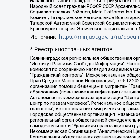
Навального, Совет граждан СССР Прикубанского 
Народный совет граждан РСФСР СССР Архангельск
Социалистических Районов, Meta Platforms Inc, 
Комитет, Татарстанское Региональное Всетатар
Татарской Автономной Советской Социалистическ
Красноярского края, Этническое национальное о
Источник:
https://minjust.gov.ru/ru/doc
* Реестр иностранных агентов:
Калининградская региональная общественная организация "Экозащита!-Женсовет", Фонд содействия защите прав и свобод граждан "Общественный вердикт", Фонд "Институт Развития Свободы Информации", Частное учреждение "Информационное агентство МЕМО. РУ", Региональная общественная организация "Общественная комиссия по сохранению наследия академика Сахарова", Фонд поддержки свободы прессы, Санкт-Петербургская общественная правозащитная организация "Гражданский контроль", Межрегиональная общественная организация "Информационно-просветительский центр "Мемориал", Региональный Фонд "Центр Защиты Прав Средств Массовой Информации", с 05.12.2023 Фонд "Центр Защиты Прав Средств массовой информации", Региональная общественная благотворительная организация помощи беженцам и мигрантам "Гражданское содействие", Негосударственное образовательное учреждение дополнительного профессионального образования (повышение квалификации) специалистов "АКАДЕМИЯ ПО ПРАВАМ ЧЕЛОВЕКА", Свердловская региональная общественная организация "Сутяжник", Автономная некоммерческая организация "Центр независимых социологических исследований", Союз общественных объединений "Российский исследовательский центр по правам человека", Региональное общественное учреждение научно-информационный центр "МЕМОРИАЛ", Некоммерческая организация "Фонд защиты гласности", Автономная некоммерческая организация "Институт прав человека", Городская общественная организация "Екатеринбургское общество "МЕМОРИАЛ", Городская общественная организация "Рязанское историко-просветительское и правозащитное общество "Мемориал" (Рязанский Мемориал), Челябинский региональный орган общественной самодеятельности – женское общественное объединение "Женщины Евразии", Челябинский региональный орган общественной самодеятельности "Уральская правозащитная группа", Фонд содействия защите здоровья и социальной справедливости имени Андрея Рылькова, Автономная Некоммерческая Организация "Аналитический Центр Юрия Левады", Автономная некоммерческая организация социальной поддержки населения "Проект Апрель", Региональная общественная организация помощи женщинам и детям, находящимся в кризисной ситуации "Информационно-методический центр "Анна", Фонд содействия развитию массовых коммуникаций и правовому просвещению "Так-так-Так", Фонд содействия устойчивому развитию "Серебряная тайга", Свердловский региональный общественный фонд социальных проектов "Новое время", "Idel.Реалии", Кавказ.Реалии, Крым.Реалии, Телеканал Настоящее Время, Татаро-башкирская служба Радио Свобода (Azatliq Radiosi), Радио Свободная Европа/Радио Свобода (PCE/PC), "Сибирь.Реалии", "Фактограф", Благотворительный фонд помощи осужденным и их семьям, Автономная некоммерческая организация "Институт глобализации и социальных движений", Фонд "В защиту прав заключенных", Частное учреждение "Центр поддержки и содействия развитию средств массовой информации", Пензенский региональный общественный благотворительный фонд "Гражданский союз", "Север.Реалии", Некоммерческая организация Фонд "Правовая инициатива", 