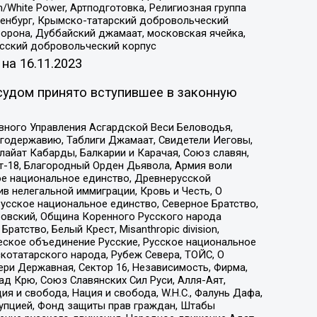
/White Power, Артподготовка, Религиозная группа
Оренбург, Крымско-татарский добровольческий
орона, Дуббайский джамаат, московская ячейка,
усский добровольческий корпус
 на
16.11.2023
судом принято вступившее в законную
вного Управления Асгардской Веси Беловодья,
годержавию, Таблиги Джамаат, Свидетели Иеговы,
айат Кабарды, Балкарии и Карачая, Союз славян,
т-18, Благородный Орден Дьявола, Армия воли
ое национальное единство, Древнерусской
 нелегальной иммиграции, Кровь и Честь, О
усское национальное единство, Северное Братство,
ровский, Община Коренного Русского народа
атство, Белый Крест, Misanthropic division,
еское объединение Русские, Русское национальное
котатарского народа, Рубеж Севера, ТОЙС, О
ри Державная, Сектор 16, Независимость, Фирма,
д Крю, Союз Славянских Сил Руси, Алля-Аят,
я и свобода, Нация и свобода, W.H.С., Фалунь Дафа,
рупцией, Фонд защиты прав граждан, Штабы