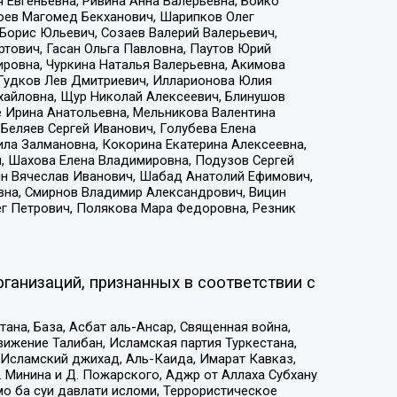
 Евгеньевна, Ривина Анна Валерьевна, Бойко
хоев Магомед Бекханович, Шарипков Олег
Борис Юльевич, Созаев Валерий Валерьевич,
тович, Гасан Ольга Павловна, Паутов Юрий
ровна, Чуркина Наталья Валерьевна, Акимова
 Гудков Лев Дмитриевич, Илларионова Юлия
ихайловна, Щур Николай Алексеевич, Блинушов
е Ирина Анатольевна, Мельникова Валентина
Беляев Сергей Иванович, Голубева Елена
ила Залмановна, Кокорина Екатерина Алексеевна,
, Шахова Елена Владимировна, Подузов Сергей
ин Вячеслав Иванович, Шабад Анатолий Ефимович,
вна, Смирнов Владимир Александрович, Вицин
ег Петрович, Полякова Мара Федоровна, Резник
ганизаций, признанных в соответствии с
на, База, Асбат аль-Ансар, Священная война,
ижение Талибан, Исламская партия Туркестана,
Исламский джихад, Аль-Каида, Имарат Кавказ,
 Минина и Д. Пожарского, Аджр от Аллаха Субхану
о ба суи давлати исломи, Террористическое