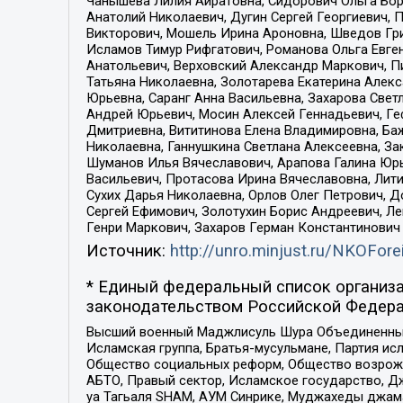
Чанышева Лилия Айратовна, Сидорович Ольга Бори
Анатолий Николаевич, Дугин Сергей Георгиевич, 
Викторович, Мошель Ирина Ароновна, Шведов Гри
Исламов Тимур Рифгатович, Романова Ольга Евге
Анатольевич, Верховский Александр Маркович, П
Татьяна Николаевна, Золотарева Екатерина Алек
Юрьевна, Саранг Анна Васильевна, Захарова Свет
Андрей Юрьевич, Мосин Алексей Геннадьевич, Ге
Дмитриевна, Вититинова Елена Владимировна, Ба
Николаевна, Ганнушкина Светлана Алексеевна, За
Шуманов Илья Вячеславович, Арапова Галина Юрь
Васильевич, Протасова Ирина Вячеславовна, Лит
Сухих Дарья Николаевна, Орлов Олег Петрович, 
Сергей Ефимович, Золотухин Борис Андреевич, Л
Генри Маркович, Захаров Герман Константинович
Источник:
http://unro.minjust.ru/NKOFore
* Единый федеральный список организа
законодательством Российской Федера
Высший военный Маджлисуль Шура Объединенных с
Исламская группа, Братья-мусульмане, Партия ис
Общество социальных реформ, Общество возрожд
АБТО, Правый сектор, Исламское государство, Д
уа Тагьаля SHAM, АУМ Синрике, Муджахеды джама