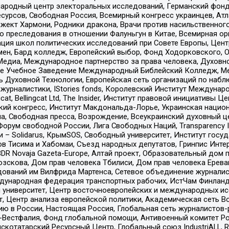
родный центр электоральных исследований, Германский фонд
рсов, Свободная Россия, Всемирный конгресс украинцев, Атла
ект Хармони, Родники дракона, Врачи против насильственного
ию преследования в отношении Фалуньгун в Китае, Всемирная о
ация школ политических исследований при Совете Европы, Цен
мен, Бард колледж, Европейский выбор, Фонд Ходорковского,
едиа, Международное партнерство за права человека, Духовно
ое Учебное Заведение Международный Библейский Колледж, М
ь Духовной Технологии, Европейская сеть организаций по наб
урналистики, IStories fonds, Королевский Институт Между
gcat, Bellingcat Ltd, The Insider, Институт правовой инициатив
инский конгресс, Институт Макдональда-Лорье, Украинская нац
, Свободная пресса, Возрождение, Всеукраинский духовный цен
орум свободной России, Лига Свободных Наций, Transparеncy I
– Solidarus, КрымSOS, Свободный университет, Институт госу
в Тисима и Хабомаи, Съезд народных депутатов, Гринпис Инте
DR Novaja Gazeta-Europe, Алтай проект, Образовательный дом 
зскова, Дом прав человека Тбилиси, Дом прав человека Ерева
едований им Вилфрида Мартенса, Сетевое объединение журнали
Международная федерация транспортных рабочих, ИстЧам Финлан
й университет, Центр восточноевропейских и международных и
, Центр анализа европейской политики, Академическая сеть Во
ю в России, Настоящая Россия, Глобальная сеть журналистов
естфалия, Фонд глобальной помощи, Антивоенный комитет России,
татарский Ресурсный Центр, Глобальный союз IndustriALL, Russi