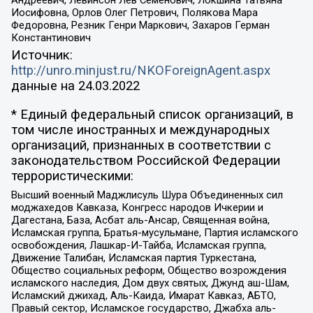
Иосифовна, Орлов Олег Петрович, Полякова Мара
Федоровна, Резник Генри Маркович, Захаров Герман
Константинович
Источник:
http://unro.minjust.ru/NKOForeignAgent.aspx
данные на
24.03.2022
* Единый федеральный список организаций, в
том числе иностранных и международных
организаций, признанных в соответствии с
законодательством Российской Федерации
террористическими:
Высший военный Маджлисуль Шура Объединенных сил
моджахедов Кавказа, Конгресс народов Ичкерии и
Дагестана, База, Асбат аль-Ансар, Священная война,
Исламская группа, Братья-мусульмане, Партия исламского
освобождения, Лашкар-И-Тайба, Исламская группа,
Движение Талибан, Исламская партия Туркестана,
Общество социальных реформ, Общество возрождения
исламского наследия, Дом двух святых, Джунд аш-Шам,
Исламский джихад, Аль-Каида, Имарат Кавказ, АБТО,
Правый сектор, Исламское государство, Джабха аль-