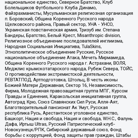
национальное единство, Северное Братство, Клуб
Болельщиков Футбольного Клуба Динамо,
Файзрахманисты, Мусульманская религиозная организация
п. Боровский, Община Коренного Русского народа
Щелковского района, Правый сектор, УНА - УНСО,
Украинская повстанческая армия, Тризуб им. Степана
Бандеры, Братство, Белый Крест, Misanthropic division,
Религиозное объединение последователей инглиизма,
Народная Социальная Инициатива, TulaSkins,
Этнополитическое объединение Русские, Русское
национальное объединение Атака, Мечеть Мирмамеда,
Община Коренного Русского народа г. Астрахани, ВОЛЯ,
Меджлис крымскотатарского народа, Рубеж Севера, ТОЙС,
О противодействии экстремистской деятельности,
РЕВТАТПОД, Артподготовка, Штольц, В честь иконы
Божией Матери Державная, Сектор 16, Независимость,
Фирма, Молодежная правозащитная группа МПГ, Курсом
Правды и Единения, Каракольская инициативная группа,
Автоград Крю, Союз Славянских Сил Руси, Алля-Аят,
Благотворительный пансионат Ак Умут, Русская
республика Русь, Арестантское уголовное единство,
Башкорт, Нация и свобода, Нация и свобода, W.H.С., Фалунь
Дафа, Иртыш Ultras, Русский Патриотический клуб-
Новокузнецк/РПК, Сибирский державный союз, Фонд
борьбы с коррупцией, Фонд защиты прав граждан, Штабы