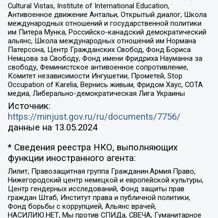
Cultural Vistas, Institute of International Education,
Антивоенное движение Антальи, Открытый диалог, Школа
международных отношений и государственной политики
им Питера Мунка, Российско-канадский демократический
альянс, Школа международных отношений им Нормана
Патерсона, Центр Гражданских Свобод, Фонд Бориса
Немцова за Свободу, Фонд имени Фридриха Науманна за
свободу, Феминистское антивоенное сопротивление,
Комитет независимости Ингушетии, Прометей, Stop
Occupation of Karelia, Вернись живым, Фридом Хаус, СОТА
медиа, Либерально-демократическая Лига Украины
Источник:
https://minjust.gov.ru/ru/documents/7756/
данные на
13.05.2024
* Сведения реестра НКО, выполняющих
функции иностранного агента:
Лилит, Правозащитная группа Гражданин.Армия.Право,
Нижегородский центр немецкой и европейской культуры,
Центр гендерных исследований, Фонд защиты прав
граждан Штаб, Институт права и публичной политики,
Фонд борьбы с коррупцией, Альянс врачей,
НАСИЛИЮ.НЕТ, Мы против СПИДа, СВЕЧА, Гуманитарное