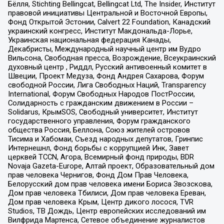
Бёлля, Stichting Bellingcat, Bellingcat Ltd, The Insider, Институт
правовой инициативы Центральной и Восточной Европы,
Фонд Открытой Эстонии, Calvert 22 Foundation, Канадский
украинский конгресс, Институт Макдональда-Лорье,
Украинская национальная федерация Канады,
Декабристы, Международный научный центр им Вудро
Вильсона, Свободная пресса, Возрождение, Всеукраинский
духовный центр , Риддл, Русский антивоенный комитет в
Швеции, Проект Медуза, Фонд Андрея Сахарова, Форум
свободной России, Лига Свободных Наций, Transparеncy
International, Форум Свободных Народов ПостРоссии,
Солидарность с гражданским движением в России –
Solidarus, КрымSOS, Свободный университет, Институт
государственного управления, Форум гражданского
общества Россия, Беллона, Союз жителей островов
Тисима и Хабомаи, Съезд народных депутатов, Гринпис
Интернешнл, Фонд борьбы с коррупцией Инк, Завет
церквей TCCN, Агора, Всемирный фонд природы, BDR
Novaja Gazeta-Europe, Алтай проект, Образовательный дом
прав человека Чернигов, Фонд Дом Прав Человека,
Белорусский дом прав человека имени Бориса Звозскова,
Дом прав человека Тбилиси, Дом прав человека Ереван,
Дом прав человека Крым, Центр дикого лосося, TVR
Studios, ТВ Дождь, Центр европейских исследований им
Вилфрида Мартенса, Сетевое объединение журналистов