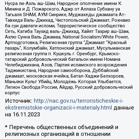
Нусра ли-Ахль аш-Шам, Народное ополчение имени К.
Минина и Д. Пожарского, Аджр от Аллаха Субхану уа
Тагьаля SHAM, АУМ Синрике, Муджахеды джамаата Ат-
Тавхида Валь-Джихад, Чистопольский Джамаат, Рохнамо
ба суи давлати исломи, Террористическое сообщество
Сеть, Катиба Таухид валь-Джихад, Хайят Тахрир аш-Шам,
Ахлю Сунна Валь Джамаа, National Socialism/White Power,
Артподготовка, Религиозная группа “Джамаат “Красный
пахарь”, Колумбайн, Хатлонский джамаат, Мусульманская
религиозная группа п. Кушкуль г. Оренбург, Крымско-
татарский добровольческий батальон имени Номана
Челебиджихана, Азов, Партия исламского возрождения
Таджикистана, Народная самооборона, Дуббайский
джамаат, московская ячейка, Батал-Хаджи Белхороев,
Маньяки Культ Убийц, Молодёжь Которая Улыбается,
Легион Свобода России, Айдар, Русский добровольческий
корпус
Источник:
http://nac.gov.ru/terroristicheskie-i-
ekstremistskie-organizacii-i-materialy.html
данные
на
16.11.2023
* Перечень общественных объединений и
религиозных организаций в отношении