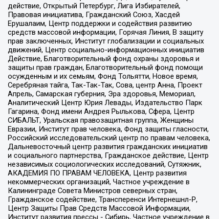
действие, Открытый Петербург, Лига Избирателей,
Правовая инициатива, Гражданский Союз, Хасдей
Ерушалаим, Центр поддержки и содействия развитию
средств массовой информации, Горячая Линия, В защиту
прав заключенных, Институт глобализации и социальных
движений, Центр социально-информационных инициатив
Действие, Благотворительный фонд охраны здоровья и
защиты прав граждан, Благотворительный фонд помощи
осужденным и их семьям, Фонд Тольятти, Новое время,
Серебряная тайга, Так-Так-Так, Сова, центр Анна, Проект
Апрель, Самарская губерния, Эра здоровья, Мемориал,
Аналитический Центр Юрия Левады, Издательство Парк
Гагарина, Фонд имени Андрея Рылькова, Сфера, Центр
СИБАЛЬТ, Уральская правозащитная группа, Женщины
Евразии, Институт прав человека, Фонд защиты гласности,
Российский исследовательский центр по правам человека,
Дальневосточный центр развития гражданских инициатив
и социального партнерства, Гражданское действие, Центр
независимых социологических исследований, Сутяжник,
АКАДЕМИЯ ПО ПРАВАМ ЧЕЛОВЕКА, Центр развития
некоммерческих организаций, Частное учреждение в
Калининграде Совета Министров северных стран,
Гражданское содействие, Трансперенси Интернешнл-Р,
Центр Защиты Прав Средств Массовой Информации,
Институт развития прессы - Сибирь, Частное учреждение в