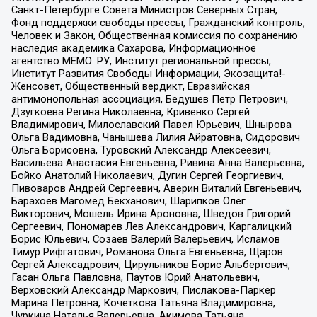
Санкт-Петербурге Совета Министров Северных Стран,
Фонд поддержки свободы прессы, Гражданский контроль,
Человек и Закон, Общественная комиссия по сохранению
наследия академика Сахарова, Информационное
агентство МЕМО. РУ, Институт региональной прессы,
Институт Развития Свободы Информации, Экозащита!-
Женсовет, Общественный вердикт, Евразийская
антимонопольная ассоциация, Бедушев Петр Петрович,
Дзугкоева Регина Николаевна, Кривенко Сергей
Владимирович, Милославский Павел Юрьевич, Шнырова
Ольга Вадимовна, Чанышева Лилия Айратовна, Сидорович
Ольга Борисовна, Туровский Александр Алексеевич,
Васильева Анастасия Евгеньевна, Ривина Анна Валерьевна,
Бойко Анатолий Николаевич, Дугин Сергей Георгиевич,
Пивоваров Андрей Сергеевич, Аверин Виталий Евгеньевич,
Барахоев Магомед Бекханович, Шарипков Олег
Викторович, Мошель Ирина Ароновна, Шведов Григорий
Сергеевич, Пономарев Лев Александрович, Каргалицкий
Борис Юльевич, Созаев Валерий Валерьевич, Исламов
Тимур Рифгатович, Романова Ольга Евгеньевна, Щаров
Сергей Алексадрович, Цирульников Борис Альбертович,
Гасан Ольга Павловна, Паутов Юрий Анатольевич,
Верховский Александр Маркович, Пислакова-Паркер
Марина Петровна, Кочеткова Татьяна Владимировна,
Чуркина Наталья Валерьевна, Акимова Татьяна