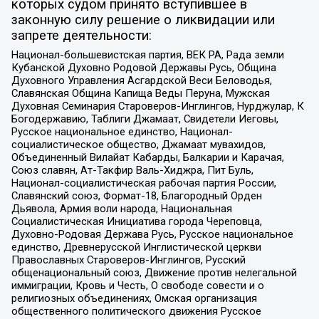
которых судом принято вступившее в
законную силу решение о ликвидации или
запрете деятельности:
Национал-большевистская партия, ВЕК РА, Рада земли
Кубанской Духовно Родовой Державы Русь, Община
Духовного Управления Асгардской Веси Беловодья,
Славянская Община Капища Веды Перуна, Мужская
Духовная Семинария Староверов-Инглингов, Нурджулар, К
Богодержавию, Таблиги Джамаат, Свидетели Иеговы,
Русское национальное единство, Национал-
социалистическое общество, Джамаат мувахидов,
Объединенный Вилайат Кабарды, Балкарии и Карачая,
Союз славян, Ат-Такфир Валь-Хиджра, Пит Буль,
Национал-социалистическая рабочая партия России,
Славянский союз, Формат-18, Благородный Орден
Дьявола, Армия воли народа, Национальная
Социалистическая Инициатива города Череповца,
Духовно-Родовая Держава Русь, Русское национальное
единство, Древнерусской Инглистической церкви
Православных Староверов-Инглингов, Русский
общенациональный союз, Движение против нелегальной
иммиграции, Кровь и Честь, О свободе совести и о
религиозных объединениях, Омская организация
общественного политического движения Русское