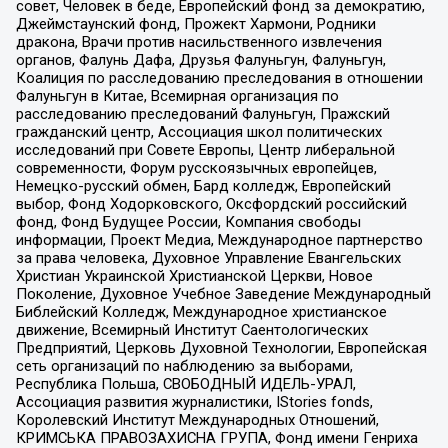
совет, Человек в беде, Европейский фонд за демократию,
Джеймстаунский фонд, Прожект Хармони, Родники
дракона, Врачи против насильственного извлечения
органов, Фалунь Дафа, Друзья Фалуньгун, Фалуньгун,
Коалиция по расследованию преследования в отношении
Фалуньгун в Китае, Всемирная организация по
расследованию преследований Фалуньгун, Пражский
гражданский центр, Ассоциация школ политических
исследований при Совете Европы, Центр либеральной
современности, Форум русскоязычных европейцев,
Немецко-русский обмен, Бард колледж, Европейский
выбор, Фонд Ходорковского, Оксфордский российский
фонд, Фонд Будущее России, Компания свободы
информации, Проект Медиа, Международное партнерство
за права человека, Духовное Управление Евангельских
Христиан Украинской Христианской Церкви, Новое
Поколение, Духовное Учебное Заведение Международный
Библейский Колледж, Международное христианское
движение, Всемирный Институт Саентологических
Предприятий, Церковь Духовной Технологии, Европейская
сеть организаций по наблюдению за выборами,
Республика Польша, СВОБОДНЫЙ ИДЕЛЬ-УРАЛ,
Ассоциация развития журналистики, IStories fonds,
Королевский Институт Международных Отношений,
КРИМСЬКА ПРАВОЗАХИСНА ГРУПА, Фонд имени Генриха