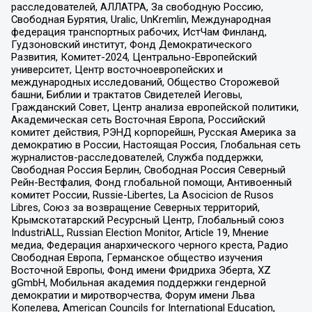
расследователей, АЛЛАТРА, За свободную Россию,
Свободная Бурятия, Uralic, UnKremlin, Международная
федерация транспортных рабочих, ИстЧам Финланд,
Гудзоновский институт, Фонд Демократического
Развития, Комитет-2024, Центрально-Европейский
университет, Центр восточноевропейских и
международных исследований, Общество Сторожевой
башни, Библии и трактатов Свидетелей Иеговы,
Гражданский Совет, Центр анализа европейской политики,
Академическая сеть Восточная Европа, Российский
комитет действия, РЭНД корпорейшн, Русская Америка за
демократию в России, Настоящая Россия, Глобальная сеть
журналистов-расследователей, Служба поддержки,
Свободная Россия Берлин, Свободная Россия Северный
Рейн-Вестфалия, Фонд глобальной помощи, Антивоенный
комитет России, Russie-Libertes, La Asocicion de Rusos
Libres, Союз за возвращение Северных территорий,
Крымскотатарский Ресурсный Центр, Глобальный союз
IndustriALL, Russian Election Monitor, Article 19, Мнение
медиа, Федерация анархического черного креста, Радио
Свободная Европа, Германское общество изучения
Восточной Европы, Фонд имени Фридриха Эберта, XZ
gGmbH, Мобильная академия поддержки гендерной
демократии и миротворчества, Форум имени Льва
Копелева, American Councils for International Education,