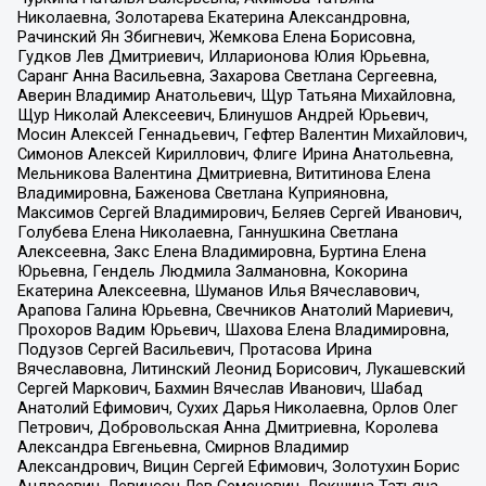
Николаевна, Золотарева Екатерина Александровна,
Рачинский Ян Збигневич, Жемкова Елена Борисовна,
Гудков Лев Дмитриевич, Илларионова Юлия Юрьевна,
Саранг Анна Васильевна, Захарова Светлана Сергеевна,
Аверин Владимир Анатольевич, Щур Татьяна Михайловна,
Щур Николай Алексеевич, Блинушов Андрей Юрьевич,
Мосин Алексей Геннадьевич, Гефтер Валентин Михайлович,
Симонов Алексей Кириллович, Флиге Ирина Анатольевна,
Мельникова Валентина Дмитриевна, Вититинова Елена
Владимировна, Баженова Светлана Куприяновна,
Максимов Сергей Владимирович, Беляев Сергей Иванович,
Голубева Елена Николаевна, Ганнушкина Светлана
Алексеевна, Закс Елена Владимировна, Буртина Елена
Юрьевна, Гендель Людмила Залмановна, Кокорина
Екатерина Алексеевна, Шуманов Илья Вячеславович,
Арапова Галина Юрьевна, Свечников Анатолий Мариевич,
Прохоров Вадим Юрьевич, Шахова Елена Владимировна,
Подузов Сергей Васильевич, Протасова Ирина
Вячеславовна, Литинский Леонид Борисович, Лукашевский
Сергей Маркович, Бахмин Вячеслав Иванович, Шабад
Анатолий Ефимович, Сухих Дарья Николаевна, Орлов Олег
Петрович, Добровольская Анна Дмитриевна, Королева
Александра Евгеньевна, Смирнов Владимир
Александрович, Вицин Сергей Ефимович, Золотухин Борис
Андреевич, Левинсон Лев Семенович, Локшина Татьяна