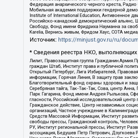
Федерация анархического черного креста, Радио
Мобильная академия поддержки гендерной демократи
Institute of International Education, Антивоенн
Российско-канадский демократический альянс, 
Свободу, Фонд имени Фридриха Науманна за свобо
Karelia, Вернись живым, Фридом Хаус, СОТА меди
Источник:
https://minjust.gov.ru/ru/doc
* Сведения реестра НКО, выполняющих 
Лилит, Правозащитная группа Гражданин.Армия.П
граждан Штаб, Институт права и публичной поли
Открытый Петербург, Лига Избирателей, Правова
информации, Горячая Линия, В защиту прав закл
Благотворительный фонд охраны здоровья и защи
Серебряная тайга, Так-Так-Так, Сова, центр Анн
Парк Гагарина, Фонд имени Андрея Рылькова, Сф
гласности, Российский исследовательский центр 
Гражданское действие, Центр независимых соци
организаций, Частное учреждение в Калининград
Средств Массовой Информации, Институт развити
свободы прессы, Гражданский контроль, Человек
РУ, Институт региональной прессы, Институт Ра
ассоциация, Бедушев Петр Петрович, Дзугкоева 