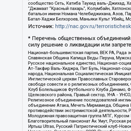
сообщество Сеть, Катиба Таухид валь-Джихад, Хай
“Джамаат “Красный пахарь”, Колумбайн, Хатлонск
батальон имени Номана Челебиджихана, Азов, Па
Батал-Хаджи Белхороев, Маньяки Культ Убийц, М
Источник:
http://nac.gov.ru/terroristichesk
* Перечень общественных объединений 
силу решение о ликвидации или запрете
Национал-большевистская партия, ВЕК РА, Рада 
Славянская Община Капища Веды Перуна, Мужская
Русское национальное единство, Национал-социа
Ат-Такфир Валь-Хиджра, Пит Буль, Национал-соц
народа, Национальная Социалистическая Инициат
Инглистической церкви Православных Староверов
свободе совести и о религиозных объединениях,
Клуб Болельщиков Футбольного Клуба Динамо, Фа
Щелковского района, Правый сектор, УНА - УНСО, У
Религиозное объединение последователей инглии
объединение Атака, Мечеть Мирмамеда, Община К
противодействии экстремистской деятельности, 
Молодежная правозащитная группа МПГ, Курсом П
Благотворительный пансионат Ак Умут, Русская ре
Иртыш Ultras, Русский Патриотический клуб-Нов