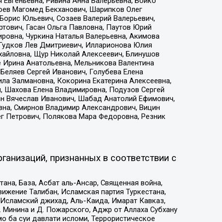
 Евгеньевна, Ривина Анна Валерьевна, Бойко
хоев Магомед Бекханович, Шарипков Олег
Борис Юльевич, Созаев Валерий Валерьевич,
тович, Гасан Ольга Павловна, Паутов Юрий
ровна, Чуркина Наталья Валерьевна, Акимова
 Гудков Лев Дмитриевич, Илларионова Юлия
ихайловна, Щур Николай Алексеевич, Блинушов
е Ирина Анатольевна, Мельникова Валентина
Беляев Сергей Иванович, Голубева Елена
ила Залмановна, Кокорина Екатерина Алексеевна,
, Шахова Елена Владимировна, Подузов Сергей
ин Вячеслав Иванович, Шабад Анатолий Ефимович,
вна, Смирнов Владимир Александрович, Вицин
ег Петрович, Полякова Мара Федоровна, Резник
ганизаций, признанных в соответствии с
на, База, Асбат аль-Ансар, Священная война,
ижение Талибан, Исламская партия Туркестана,
Исламский джихад, Аль-Каида, Имарат Кавказ,
 Минина и Д. Пожарского, Аджр от Аллаха Субхану
о ба суи давлати исломи, Террористическое