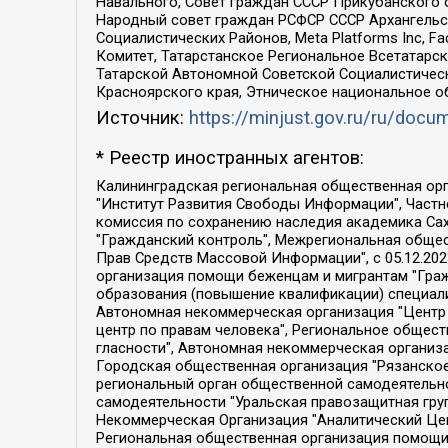
Навального, Совет граждан СССР Прикубанского 
Народный совет граждан РСФСР СССР Архангельск
Социалистических Районов, Meta Platforms Inc, 
Комитет, Татарстанское Региональное Всетатар
Татарской Автономной Советской Социалистическ
Красноярского края, Этническое национальное о
Источник:
https://minjust.gov.ru/ru/doc
* Реестр иностранных агентов:
Калининградская региональная общественная организация "Экозащита!-Женсовет", Фонд содействия защите прав и свобод граждан "Общественный вердикт", Фонд "Институт Развития Свободы Информации", Частное учреждение "Информационное агентство МЕМО. РУ", Региональная общественная организация "Общественная комиссия по сохранению наследия академика Сахарова", Фонд поддержки свободы прессы, Санкт-Петербургская общественная правозащитная организация "Гражданский контроль", Межрегиональная общественная организация "Информационно-просветительский центр "Мемориал", Региональный Фонд "Центр Защиты Прав Средств Массовой Информации", с 05.12.2023 Фонд "Центр Защиты Прав Средств массовой информации", Региональная общественная благотворительная организация помощи беженцам и мигрантам "Гражданское содействие", Негосударственное образовательное учреждение дополнительного профессионального образования (повышение квалификации) специалистов "АКАДЕМИЯ ПО ПРАВАМ ЧЕЛОВЕКА", Свердловская региональная общественная организация "Сутяжник", Автономная некоммерческая организация "Центр независимых социологических исследований", Союз общественных объединений "Российский исследовательский центр по правам человека", Региональное общественное учреждение научно-информационный центр "МЕМОРИАЛ", Некоммерческая организация "Фонд защиты гласности", Автономная некоммерческая организация "Институт прав человека", Городская общественная организация "Екатеринбургское общество "МЕМОРИАЛ", Городская общественная организация "Рязанское историко-просветительское и правозащитное общество "Мемориал" (Рязанский Мемориал), Челябинский региональный орган общественной самодеятельности – женское общественное объединение "Женщины Евразии", Челябинский региональный орган общественной самодеятельности "Уральская правозащитная группа", Фонд содействия защите здоровья и социальной справедливости имени Андрея Рылькова, Автономная Некоммерческая Организация "Аналитический Центр Юрия Левады", Автономная некоммерческая организация социальной поддержки населения "Проект Апрель", Региональная общественная организация помощи женщинам и детям, находящимся в кризисной ситуации "Информационно-методический центр "Анна", Фонд содействия развитию массовых коммуникаций и правовому просвещению "Так-так-Так", Фонд содействия устойчивому развитию "Серебряная тайга", Свердловский региональный общественный фонд социальных проектов "Новое время", "Idel.Реалии", Кавказ.Реалии, Крым.Реалии, Телеканал Настоящее Время, Татаро-башкирская служба Радио Свобода (Azatliq Radiosi), Радио Свободная Европа/Радио Свобода (PCE/PC), "Сибирь.Реалии", "Фактограф", Благотворительный фонд помощи осужденным и их семьям, Автономная некоммерческая организация "Институт глобализации и социальных движений", Фонд "В защиту прав заключенных", Частное учреждение "Центр поддержки и содействия развитию средств массовой информации", Пензенский региональный общественный благотворительный фонд "Гражданский союз", "Север.Реалии", Некоммерческая организация Фонд "Правовая инициатива", 