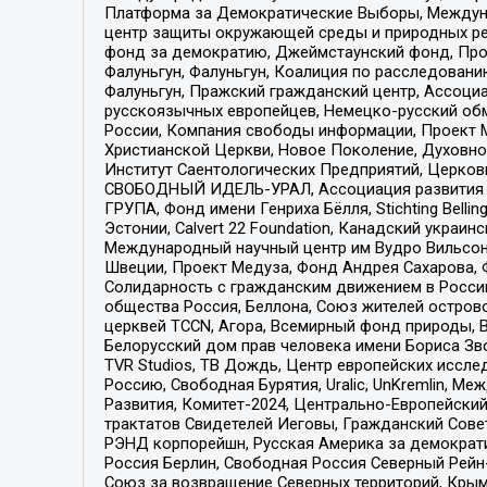
Платформа за Демократические Выборы, Междуна
центр защиты окружающей среды и природных ресу
фонд за демократию, Джеймстаунский фонд, Прож
Фалуньгун, Фалуньгун, Коалиция по расследован
Фалуньгун, Пражский гражданский центр, Ассоци
русскоязычных европейцев, Немецко-русский об
России, Компания свободы информации, Проект М
Христианской Церкви, Новое Поколение, Духовн
Институт Саентологических Предприятий, Церков
СВОБОДНЫЙ ИДЕЛЬ-УРАЛ, Ассоциация развития ж
ГРУПА, Фонд имени Генриха Бёлля, Stichting Bellin
Эстонии, Calvert 22 Foundation, Канадский укра
Международный научный центр им Вудро Вильсона
Швеции, Проект Медуза, Фонд Андрея Сахарова, Ф
Солидарность с гражданским движением в России 
общества Россия, Беллона, Союз жителей острово
церквей TCCN, Агора, Всемирный фонд природы, B
Белорусский дом прав человека имени Бориса Зво
TVR Studios, ТВ Дождь, Центр европейских иссл
Россию, Свободная Бурятия, Uralic, UnKremlin, 
Развития, Комитет-2024, Центрально-Европейски
трактатов Свидетелей Иеговы, Гражданский Совет
РЭНД корпорейшн, Русская Америка за демократи
Россия Берлин, Свободная Россия Северный Рейн-В
Союз за возвращение Северных территорий, Крымско