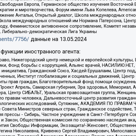
 Свободная Европа, Германское общество изучения Восточной 
и и миротворчества, Форум имени Льва Копелева, American Counci
ое движение Антальи, Открытый диалог, Школа международных отн
Школа международных отношений им Нормана Патерсона, Центр
ду, Феминистское антивоенное сопротивление, Комитет независ
а, Либерально-демократическая Лига Украины
uments/7756/
данные на
13.05.2024
функции иностранного агента:
раво, Нижегородский центр немецкой и европейской культуры,
тики, Фонд борьбы с коррупцией, Альянс врачей, НАСИЛИЮ.НЕТ,
я инициатива, Гражданский Союз, Хасдей Ерушалаим, Центр по
юченных, Институт глобализации и социальных движений, Цент
ты прав граждан, Благотворительный фонд помощи осужденным
а, Проект Апрель, Самарская губерния, Эра здоровья, Мемориал
ера, Центр СИБАЛЬТ, Уральская правозащитная группа, Женщины
по правам человека, Дальневосточный центр развития гражданс
ологических исследований, Сутяжник, АКАДЕМИЯ ПО ПРАВАМ Ч
е Совета Министров северных стран, Гражданское содействие,
я прессы - Сибирь, Частное учреждение в Санкт-Петербурге С
 и Закон, Общественная комиссия по сохранению наследия ак
звития Свободы Информации, Экозащита!-Женсовет, Общественн
Регина Николаевна, Кривенко Сергей Владимирович, Милославс