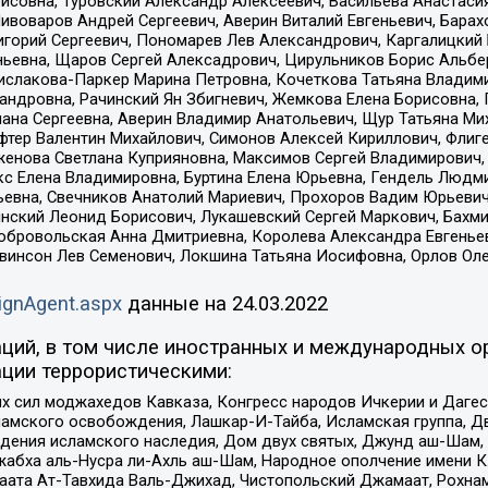
совна, Туровский Александр Алексеевич, Васильева Анастасия
Пивоваров Андрей Сергеевич, Аверин Виталий Евгеньевич, Бара
горий Сергеевич, Пономарев Лев Александрович, Каргалицкий 
ньевна, Щаров Сергей Алексадрович, Цирульников Борис Альбер
ислакова-Паркер Марина Петровна, Кочеткова Татьяна Владими
сандровна, Рачинский Ян Збигневич, Жемкова Елена Борисовна,
лана Сергеевна, Аверин Владимир Анатольевич, Щур Татьяна М
фтер Валентин Михайлович, Симонов Алексей Кириллович, Флиг
женова Светлана Куприяновна, Максимов Сергей Владимирович, 
кс Елена Владимировна, Буртина Елена Юрьевна, Гендель Людм
евна, Свечников Анатолий Мариевич, Прохоров Вадим Юрьевич
инский Леонид Борисович, Лукашевский Сергей Маркович, Бахм
Добровольская Анна Дмитриевна, Королева Александра Евгенье
евинсон Лев Семенович, Локшина Татьяна Иосифовна, Орлов Ол
ignAgent.aspx
данные на
24.03.2022
ций, в том числе иностранных и международных ор
ции террористическими:
ил моджахедов Кавказа, Конгресс народов Ичкерии и Дагеста
ламского освобождения, Лашкар-И-Тайба, Исламская группа, Дв
ения исламского наследия, Дом двух святых, Джунд аш-Шам, 
жабха аль-Нусра ли-Ахль аш-Шам, Народное ополчение имени К.
ата Ат-Тавхида Валь-Джихад, Чистопольский Джамаат, Рохнам