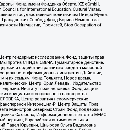
Европы, Фонд имени Фридриха Эберта, XZ gGmbH,
ls for International Education, Cultural Vistas,
ошений и государственной политики им Питера Мунка,
 Гражданских Свобод, Фонд Бориса Немцова за
имости Ингушетии, Прометей, Stop Occupation of
 Центр гендерных исследований, Фонд защиты прав
 Мы против СПИДа, СВЕЧА, Гуманитарное действие,
ддержки и содействия развитию средств массовой
р социально-информационных инициатив Действие,
 и их семьям, Фонд Тольятти, Новое время,
, Аналитический Центр Юрия Левады, Издательство
 Евразии, Институт прав человека, Фонд защиты
ких инициатив и социального партнерства,
ЕЛОВЕКА, Центр развития некоммерческих
 Трансперенси Интернешнл-Р, Центр Защиты Прав
овета Министров Северных Стран, Фонд поддержки
адемика Сахарова, Информационное агентство МЕМО.
ый вердикт, Евразийская антимонопольная
кий Павел Юрьевич, Шнырова Ольга Вадимовна,