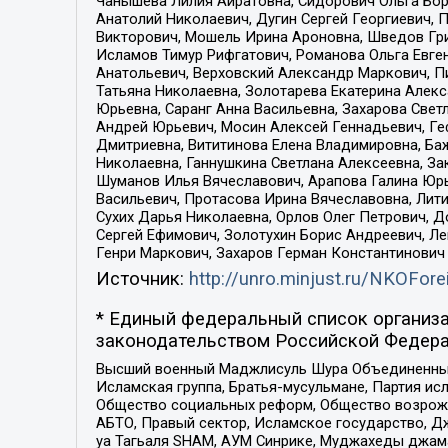
Чанышева Лилия Айратовна, Сидорович Ольга Бори
Анатолий Николаевич, Дугин Сергей Георгиевич, 
Викторович, Мошель Ирина Ароновна, Шведов Гри
Исламов Тимур Рифгатович, Романова Ольга Евге
Анатольевич, Верховский Александр Маркович, П
Татьяна Николаевна, Золотарева Екатерина Алек
Юрьевна, Саранг Анна Васильевна, Захарова Свет
Андрей Юрьевич, Мосин Алексей Геннадьевич, Ге
Дмитриевна, Вититинова Елена Владимировна, Ба
Николаевна, Ганнушкина Светлана Алексеевна, За
Шуманов Илья Вячеславович, Арапова Галина Юрь
Васильевич, Протасова Ирина Вячеславовна, Лит
Сухих Дарья Николаевна, Орлов Олег Петрович, 
Сергей Ефимович, Золотухин Борис Андреевич, Л
Генри Маркович, Захаров Герман Константинович
Источник:
http://unro.minjust.ru/NKOFore
* Единый федеральный список организа
законодательством Российской Федера
Высший военный Маджлисуль Шура Объединенных с
Исламская группа, Братья-мусульмане, Партия ис
Общество социальных реформ, Общество возрожд
АБТО, Правый сектор, Исламское государство, Д
уа Тагьаля SHAM, АУМ Синрике, Муджахеды джама