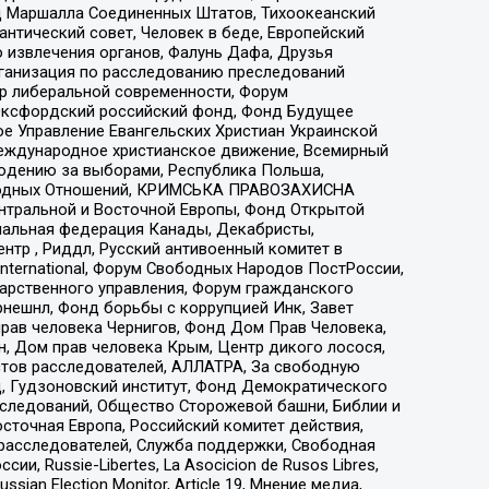
 Маршалла Соединенных Штатов, Тихоокеанский
нтический совет, Человек в беде, Европейский
 извлечения органов, Фалунь Дафа, Друзья
рганизация по расследованию преследований
тр либеральной современности, Форум
 Оксфордский российский фонд, Фонд Будущее
е Управление Евангельских Христиан Украинской
еждународное христианское движение, Всемирный
людению за выборами, Республика Польша,
народных Отношений, КРИМСЬКА ПРАВОЗАХИСНА
ы Центральной и Восточной Европы, Фонд Открытой
иональная федерация Канады, Декабристы,
тр , Риддл, Русский антивоенный комитет в
nternational, Форум Свободных Народов ПостРоссии,
дарственного управления, Форум гражданского
рнешнл, Фонд борьбы с коррупцией Инк, Завет
прав человека Чернигов, Фонд Дом Прав Человека,
н, Дом прав человека Крым, Центр дикого лосося,
стов расследователей, АЛЛАТРА, За свободную
д, Гудзоновский институт, Фонд Демократического
сследований, Общество Сторожевой башни, Библии и
сточная Европа, Российский комитет действия,
-расследователей, Служба поддержки, Свободная
 Russie-Libertes, La Asocicion de Rusos Libres,
an Election Monitor, Article 19, Мнение медиа,