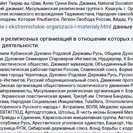
ят Тахрир аш-Шам, Ахлю Сунна Валь Джамаа, National Socialism
ий джамаат, Мусульманская религиозная группа п. Кушкуль г. 
ртия исламского возрождения Таджикистана, Народная самооб
олодёжь Которая Улыбается, Легион Свобода России, Айдар, Р
ie-i-ekstremistskie-organizacii-i-materialy.html
данные
и религиозных организаций в отношении которых 
 деятельности:
земли Кубанской Духовно Родовой Державы Русь, Община Духо
 Духовная Семинария Староверов-Инглингов, Нурджулар, К Бо
листическое общество, Джамаат мувахидов, Объединенный Вил
иалистическая рабочая партия России, Славянский союз, Форма
ива города Череповца, Духовно-Родовая Держава Русь, Русск
-Инглингов, Русский общенациональный союз, Движение против
 Омская организация общественного политического движения Р
йзрахманисты, Мусульманская религиозная организация п. Бо
краинская повстанческая армия, Тризуб им. Степана Бандеры, Бр
зма, Народная Социальная Инициатива, TulaSkins, Этнополитич
оренного Русского народа г. Астрахани, ВОЛЯ, Меджлис крымс
РЕВТАТПОД, Артподготовка, Штольц, В честь иконы Божией Мате
равды и Единения, Каракольская инициативная группа, Автогра
спублика Русь, Арестантское уголовное единство, Башкорт, Наци
окузнецк/РПК, Сибирский державный союз, Фонд борьбы с кор