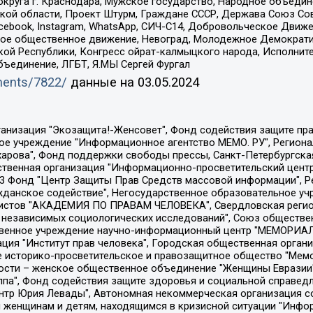
округа г. Краснодара, Мужское государство, Народное объедин
ой области, Проект Штурм, Граждане СССР, Держава Союз Сов
Facebook, Instagram, WhatsApp, СИЧ-С14, Добровольческое Движ
ское общественное движение, Невоград, Молодежное Демократ
ой Республики, Конгресс ойрат-калмыцкого народа, Исполнит
бъединение, ЛГБТ, Я.МЫ Сергей Фургал
uments/7822/
данные на
03.05.2024
Общество с ограниченной ответственностью "Радио Свободная Европа/Радио Свобода", Чешское информационное агентство "MEDIUM-ORIENT", Красноярская региональная общественная организация "Мы против СПИДа", Камалягин Денис Николаевич, Маркелов Сергей Евгеньевич, Пономарев Лев Александрович, Савицкая Людмила Алексеевна, Автономная некоммерческая организация "Центр по работе с проблемой насилия "НАСИЛИЮ.НЕТ", Межрегиональный профессиональный союз работников здравоохранения "Альянс врачей", Юридическое лицо, зарегистрированное в Латвийской Республике, SIA "Medusa Project" (регистрационный номер 40103797863, дата регистрации 10.06.2014), Некоммерческая организация "Фонд по борьбе с коррупцией", Автономная некоммерческая организация "Институт права и публичной политики", Баданин Роман Сергеевич, Гликин Максим Александрович, Железнова Мария Михайловна, Лукьянова Юлия Сергеевна, Маетная Елизавета Витальевна, Маняхин Петр Борисович, Чуракова Ольга Владимировна, Ярош Юлия Петровна, Юридическое лицо "The Insider SIA", зарегистрированное в Риге, Латвийская Республика (дата регистрации 26.06.2015), являющееся администратором доменного имени интернет-издания "The Insider SIA", https://theins.ru, Постернак Алексей Евгеньевич, Рубин Михаил Аркадьевич, Анин Роман Александрович, Юридическое лицо Istories fonds, зарегистрированное в Латвийской Республике (регистрационный номер 50008295751, дата регистрации 24.02.2020), Великовский Дмитрий Александрович, Долинина Ирина Николаевна, Мароховская Алеся Алексеевна, Шлейнов Роман Юрьевич, Шмагун Олеся Валентиновна, Общество с ограниченной ответственностью "Альтаир 2021", Общество с ограниченной ответственностью "Вега 2021", Общество с ограниченной ответственностью "Главный редактор 2021", Общество с ограниченной ответственностью "Ромашки монолит", Важенков Артем Валерьевич, Ивановская областная общественная организация "Центр гендерных исследований", Гурман Юрий Альбертович, Медиапроект "ОВД-Инфо", Егоров Владимир Владимирович, Жилинский Владимир Александрович, Общество с ограниченной ответственностью "ЗП", Иванова София Юрьевна, Карезина Инна Павловна, Кильтау Екатерина Викторовна, Петров Алексей Викторович, Пискунов Сергей Евгеньевич, Смирнов Сергей Сергеевич, Тихонов Михаил Сергеевич, Общество с ограниченной ответственностью "ЖУРНАЛИСТ-ИНОСТРАННЫЙ АГЕНТ", Арапова Галина Юрьевна, Вольтская Татьяна Анатольевна, Американская компания "Mason G.E.S. Anonymous Foundation" (США), являющаяся владельцем интернет-издания https://mnews.world/, Компания "Stichting Bellingcat", зарегистрированная в Нидерландах (дата регистрации 11.07.2018), Захаров Андрей Вячеславович, Клепиковская Екатерина Дмитриевна, Общество с ограниченной ответственностью "МЕМО", Перл Роман Александрович, Симонов Евгений Алексеевич, Соловьева Елена Анатольевна, Сотников Даниил Владимирович, Сурначева Елизавета Дмитриевна, Автономная некоммерческая организация по защите прав человека и информированию населения "Якутия – Наше Мнение", Общество с ограниченной ответственностью "Москоу диджитал медиа", с 26.01.2023 Общество с ограниченной ответственностью "Чайка Белые сады", Ветошкина Валерия Валерьевна, Заговора Максим Александрович, Межрегиональное общественное движение "Российская ЛГБТ - сеть", Оленичев Максим Владимирович, Павлов Иван Юрьевич, Скворцова Елена Сергеевна, Общество с ограниченной ответственностью "Как бы инагент", Кочетков Игорь Викторович, Общество с ограниченной ответственностью "Честные выборы", Еланчик Олег Александрович, Общество с ограниченной ответственностью "Нобелевский призыв", Гималова Регина Эмилевна, Григорьев Андрей Валерьевич, Григорьева Алина Александровна, Ассоциация по содействию защите прав призывников, альтернативнослужащих и военнослужащих "Правозащитная группа "Гражданин.Армия.Право", Хисамова Регина Фаритовна, Автономная некоммерческая организация по реализа