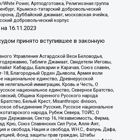
/White Power, Артподготовка, Религиозная группа
Оренбург, Крымско-татарский добровольческий
орона, Дуббайский джамаат, московская ячейка,
усский добровольческий корпус
 на
16.11.2023
судом принято вступившее в законную
вного Управления Асгардской Веси Беловодья,
годержавию, Таблиги Джамаат, Свидетели Иеговы,
айат Кабарды, Балкарии и Карачая, Союз славян,
т-18, Благородный Орден Дьявола, Армия воли
ое национальное единство, Древнерусской
 нелегальной иммиграции, Кровь и Честь, О
усское национальное единство, Северное Братство,
ровский, Община Коренного Русского народа
атство, Белый Крест, Misanthropic division,
еское объединение Русские, Русское национальное
котатарского народа, Рубеж Севера, ТОЙС, О
ри Державная, Сектор 16, Независимость, Фирма,
д Крю, Союз Славянских Сил Руси, Алля-Аят,
я и свобода, Нация и свобода, W.H.С., Фалунь Дафа,
рупцией, Фонд защиты прав граждан, Штабы