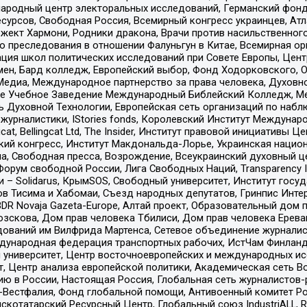
родный центр электоральных исследований, Германский фонд
рсов, Свободная Россия, Всемирный конгресс украинцев, Атла
ект Хармони, Родники дракона, Врачи против насильственного
ию преследования в отношении Фалуньгун в Китае, Всемирная о
ация школ политических исследований при Совете Европы, Цен
мен, Бард колледж, Европейский выбор, Фонд Ходорковского,
едиа, Международное партнерство за права человека, Духовно
ое Учебное Заведение Международный Библейский Колледж, М
ь Духовной Технологии, Европейская сеть организаций по наб
урналистики, IStories fonds, Королевский Институт Между
gcat, Bellingcat Ltd, The Insider, Институт правовой инициатив
инский конгресс, Институт Макдональда-Лорье, Украинская нац
, Свободная пресса, Возрождение, Всеукраинский духовный цен
орум свободной России, Лига Свободных Наций, Transparеncy I
– Solidarus, КрымSOS, Свободный университет, Институт госу
в Тисима и Хабомаи, Съезд народных депутатов, Гринпис Инте
DR Novaja Gazeta-Europe, Алтай проект, Образовательный дом 
зскова, Дом прав человека Тбилиси, Дом прав человека Ерева
едований им Вилфрида Мартенса, Сетевое объединение журнали
Международная федерация транспортных рабочих, ИстЧам Финлан
й университет, Центр восточноевропейских и международных и
, Центр анализа европейской политики, Академическая сеть Во
ю в России, Настоящая Россия, Глобальная сеть журналистов
естфалия, Фонд глобальной помощи, Антивоенный комитет России,
татарский Ресурсный Центр, Глобальный союз IndustriALL, Russi