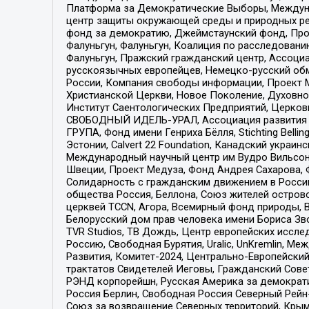
Платформа за Демократические Выборы, Междуна
центр защиты окружающей среды и природных ресу
фонд за демократию, Джеймстаунский фонд, Прож
Фалуньгун, Фалуньгун, Коалиция по расследован
Фалуньгун, Пражский гражданский центр, Ассоци
русскоязычных европейцев, Немецко-русский об
России, Компания свободы информации, Проект М
Христианской Церкви, Новое Поколение, Духовн
Институт Саентологических Предприятий, Церков
СВОБОДНЫЙ ИДЕЛЬ-УРАЛ, Ассоциация развития ж
ГРУПА, Фонд имени Генриха Бёлля, Stichting Bellin
Эстонии, Calvert 22 Foundation, Канадский укра
Международный научный центр им Вудро Вильсона
Швеции, Проект Медуза, Фонд Андрея Сахарова, Ф
Солидарность с гражданским движением в России 
общества Россия, Беллона, Союз жителей острово
церквей TCCN, Агора, Всемирный фонд природы, B
Белорусский дом прав человека имени Бориса Зво
TVR Studios, ТВ Дождь, Центр европейских иссл
Россию, Свободная Бурятия, Uralic, UnKremlin, 
Развития, Комитет-2024, Центрально-Европейски
трактатов Свидетелей Иеговы, Гражданский Совет
РЭНД корпорейшн, Русская Америка за демократи
Россия Берлин, Свободная Россия Северный Рейн-В
Союз за возвращение Северных территорий, Крымско