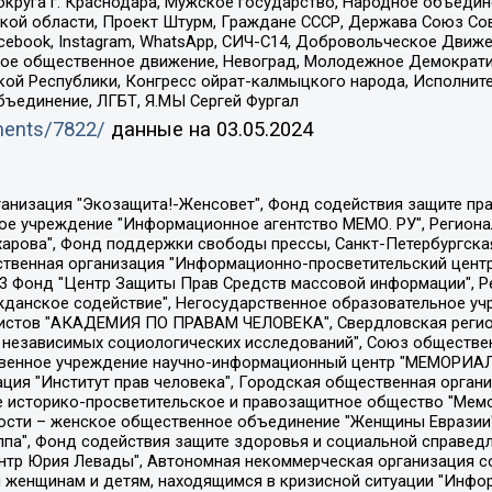
округа г. Краснодара, Мужское государство, Народное объедин
ой области, Проект Штурм, Граждане СССР, Держава Союз Сов
Facebook, Instagram, WhatsApp, СИЧ-С14, Добровольческое Движ
ское общественное движение, Невоград, Молодежное Демократ
ой Республики, Конгресс ойрат-калмыцкого народа, Исполнит
бъединение, ЛГБТ, Я.МЫ Сергей Фургал
uments/7822/
данные на
03.05.2024
Общество с ограниченной ответственностью "Радио Свободная Европа/Радио Свобода", Чешское информационное агентство "MEDIUM-ORIENT", Красноярская региональная общественная организация "Мы против СПИДа", Камалягин Денис Николаевич, Маркелов Сергей Евгеньевич, Пономарев Лев Александрович, Савицкая Людмила Алексеевна, Автономная некоммерческая организация "Центр по работе с проблемой насилия "НАСИЛИЮ.НЕТ", Межрегиональный профессиональный союз работников здравоохранения "Альянс врачей", Юридическое лицо, зарегистрированное в Латвийской Республике, SIA "Medusa Project" (регистрационный номер 40103797863, дата регистрации 10.06.2014), Некоммерческая организация "Фонд по борьбе с коррупцией", Автономная некоммерческая организация "Институт права и публичной политики", Баданин Роман Сергеевич, Гликин Максим Александрович, Железнова Мария Михайловна, Лукьянова Юлия Сергеевна, Маетная Елизавета Витальевна, Маняхин Петр Борисович, Чуракова Ольга Владимировна, Ярош Юлия Петровна, Юридическое лицо "The Insider SIA", зарегистрированное в Риге, Латвийская Республика (дата регистрации 26.06.2015), являющееся администратором доменного имени интернет-издания "The Insider SIA", https://theins.ru, Постернак Алексей Евгеньевич, Рубин Михаил Аркадьевич, Анин Роман Александрович, Юридическое лицо Istories fonds, зарегистрированное в Латвийской Республике (регистрационный номер 50008295751, дата регистрации 24.02.2020), Великовский Дмитрий Александрович, Долинина Ирина Николаевна, Мароховская Алеся Алексеевна, Шлейнов Роман Юрьевич, Шмагун Олеся Валентиновна, Общество с ограниченной ответственностью "Альтаир 2021", Общество с ограниченной ответственностью "Вега 2021", Общество с ограниченной ответственностью "Главный редактор 2021", Общество с ограниченной ответственностью "Ромашки монолит", Важенков Артем Валерьевич, Ивановская областная общественная организация "Центр гендерных исследований", Гурман Юрий Альбертович, Медиапроект "ОВД-Инфо", Егоров Владимир Владимирович, Жилинский Владимир Александрович, Общество с ограниченной ответственностью "ЗП", Иванова София Юрьевна, Карезина Инна Павловна, Кильтау Екатерина Викторовна, Петров Алексей Викторович, Пискунов Сергей Евгеньевич, Смирнов Сергей Сергеевич, Тихонов Михаил Сергеевич, Общество с ограниченной ответственностью "ЖУРНАЛИСТ-ИНОСТРАННЫЙ АГЕНТ", Арапова Галина Юрьевна, Вольтская Татьяна Анатольевна, Американская компания "Mason G.E.S. Anonymous Foundation" (США), являющаяся владельцем интернет-издания https://mnews.world/, Компания "Stichting Bellingcat", зарегистрированная в Нидерландах (дата регистрации 11.07.2018), Захаров Андрей Вячеславович, Клепиковская Екатерина Дмитриевна, Общество с ограниченной ответственностью "МЕМО", Перл Роман Александрович, Симонов Евгений Алексеевич, Соловьева Елена Анатольевна, Сотников Даниил Владимирович, Сурначева Елизавета Дмитриевна, Автономная некоммерческая организация по защите прав человека и информированию населения "Якутия – Наше Мнение", Общество с ограниченной ответственностью "Москоу диджитал медиа", с 26.01.2023 Общество с ограниченной ответственностью "Чайка Белые сады", Ветошкина Валерия Валерьевна, Заговора Максим Александрович, Межрегиональное общественное движение "Российская ЛГБТ - сеть", Оленичев Максим Владимирович, Павлов Иван Юрьевич, Скворцова Елена Сергеевна, Общество с ограниченной ответственностью "Как бы инагент", Кочетков Игорь Викторович, Общество с ограниченной ответственностью "Честные выборы", Еланчик Олег Александрович, Общество с ограниченной ответственностью "Нобелевский призыв", Гималова Регина Эмилевна, Григорьев Андрей Валерьевич, Григорьева Алина Александровна, Ассоциация по содействию защите прав призывников, альтернативнослужащих и военнослужащих "Правозащитная группа "Гражданин.Армия.Право", Хисамова Регина Фаритовна, Автономная некоммерческая организация по реализа