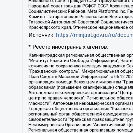
Навального, Совет граждан СССР Прикубанского 
Народный совет граждан РСФСР СССР Архангельск
Социалистических Районов, Meta Platforms Inc, 
Комитет, Татарстанское Региональное Всетатар
Татарской Автономной Советской Социалистическ
Красноярского края, Этническое национальное о
Источник:
https://minjust.gov.ru/ru/doc
* Реестр иностранных агентов:
Калининградская региональная общественная организация "Экозащита!-Женсовет", Фонд содействия защите прав и свобод граждан "Общественный вердикт", Фонд "Институт Развития Свободы Информации", Частное учреждение "Информационное агентство МЕМО. РУ", Региональная общественная организация "Общественная комиссия по сохранению наследия академика Сахарова", Фонд поддержки свободы прессы, Санкт-Петербургская общественная правозащитная организация "Гражданский контроль", Межрегиональная общественная организация "Информационно-просветительский центр "Мемориал", Региональный Фонд "Центр Защиты Прав Средств Массовой Информации", с 05.12.2023 Фонд "Центр Защиты Прав Средств массовой информации", Региональная общественная благотворительная организация помощи беженцам и мигрантам "Гражданское содействие", Негосударственное образовательное учреждение дополнительного профессионального образования (повышение квалификации) специалистов "АКАДЕМИЯ ПО ПРАВАМ ЧЕЛОВЕКА", Свердловская региональная общественная организация "Сутяжник", Автономная некоммерческая организация "Центр независимых социологических исследований", Союз общественных объединений "Российский исследовательский центр по правам человека", Региональное общественное учреждение научно-информационный центр "МЕМОРИАЛ", Некоммерческая организация "Фонд защиты гласности", Автономная некоммерческая организация "Институт прав человека", Городская общественная организация "Екатеринбургское общество "МЕМОРИАЛ", Городская общественная организация "Рязанское историко-просветительское и правозащитное общество "Мемориал" (Рязанский Мемориал), Челябинский региональный орган общественной самодеятельности – женское общественное объединение "Женщины Евразии", Челябинский региональный орган общественной самодеятельности "Уральская правозащитная группа", Фонд содействия защите здоровья и социальной справедливости имени Андрея Рылькова, Автономная Некоммерческая Организация "Аналитический Центр Юрия Левады", Автономная некоммерческая организация социальной поддержки населения "Проект Апрель", Региональная общественная организация помощи женщинам и детям, находящимся в кризисной ситуации "Информационно-методический центр "Анна", Фонд содействия развитию массовых коммуникаций и правовому просвещению "Так-так-Так", Фонд содействия устойчивому развитию "Серебряная тайга", Свердловский региональный общественный фонд социальных проектов "Новое время", "Idel.Реалии", Кавказ.Реалии, Крым.Реалии, Телеканал Настоящее Время, Татаро-башкирская служба Радио Свобода (Azatliq Radiosi), Радио Свободная Европа/Радио Свобода (PCE/PC), "Сибирь.Реалии", "Фактограф", Благотворительный фонд помощи осужденным и их семьям, Автономная некоммерческая организация "Институт глобализации и социальных движений", Фонд "В защиту прав заключенных", Частное учреждение "Центр поддержки и содействия развитию средств массовой информации", Пензенский региональный общественный благотворительный фонд "Гражданский союз", "Север.Реалии", Некоммерческая организация Фонд "Правовая инициатива", 