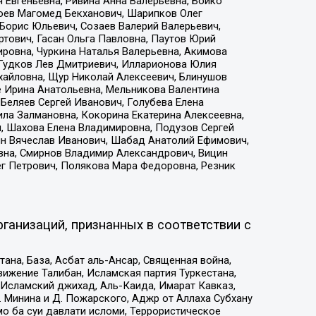
 Евгеньевна, Ривина Анна Валерьевна, Бойко
хоев Магомед Бекханович, Шарипков Олег
Борис Юльевич, Созаев Валерий Валерьевич,
тович, Гасан Ольга Павловна, Паутов Юрий
ровна, Чуркина Наталья Валерьевна, Акимова
 Гудков Лев Дмитриевич, Илларионова Юлия
ихайловна, Щур Николай Алексеевич, Блинушов
е Ирина Анатольевна, Мельникова Валентина
Беляев Сергей Иванович, Голубева Елена
ила Залмановна, Кокорина Екатерина Алексеевна,
, Шахова Елена Владимировна, Подузов Сергей
ин Вячеслав Иванович, Шабад Анатолий Ефимович,
вна, Смирнов Владимир Александрович, Вицин
ег Петрович, Полякова Мара Федоровна, Резник
ганизаций, признанных в соответствии с
на, База, Асбат аль-Ансар, Священная война,
ижение Талибан, Исламская партия Туркестана,
Исламский джихад, Аль-Каида, Имарат Кавказ,
 Минина и Д. Пожарского, Аджр от Аллаха Субхану
о ба суи давлати исломи, Террористическое