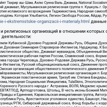
ят Тахрир аш-Шам, Ахлю Сунна Валь Джамаа, National Socialism
ий джамаат, Мусульманская религиозная группа п. Кушкуль г. 
ртия исламского возрождения Таджикистана, Народная самооб
олодёжь Которая Улыбается, Легион Свобода России, Айдар, Р
ie-i-ekstremistskie-organizacii-i-materialy.html
данные
и религиозных организаций в отношении которых 
 деятельности:
земли Кубанской Духовно Родовой Державы Русь, Община Духо
 Духовная Семинария Староверов-Инглингов, Нурджулар, К Бо
листическое общество, Джамаат мувахидов, Объединенный Вил
иалистическая рабочая партия России, Славянский союз, Форма
ива города Череповца, Духовно-Родовая Держава Русь, Русск
-Инглингов, Русский общенациональный союз, Движение против
 Омская организация общественного политического движения Р
йзрахманисты, Мусульманская религиозная организация п. Бо
краинская повстанческая армия, Тризуб им. Степана Бандеры, Бр
зма, Народная Социальная Инициатива, TulaSkins, Этнополитич
оренного Русского народа г. Астрахани, ВОЛЯ, Меджлис крымс
РЕВТАТПОД, Артподготовка, Штольц, В честь иконы Божией Мате
равды и Единения, Каракольская инициативная группа, Автогра
спублика Русь, Арестантское уголовное единство, Башкорт, Наци
окузнецк/РПК, Сибирский державный союз, Фонд борьбы с кор