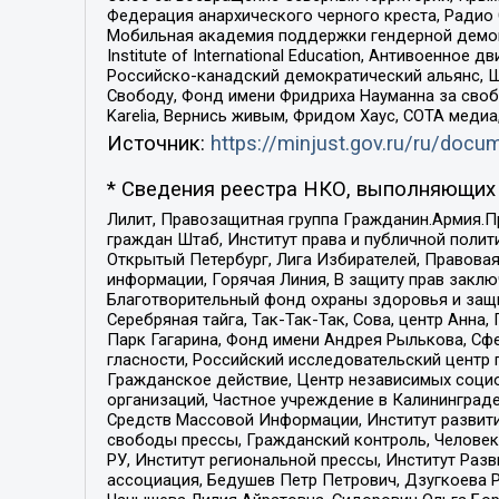
Федерация анархического черного креста, Радио
Мобильная академия поддержки гендерной демократи
Institute of International Education, Антивоенн
Российско-канадский демократический альянс, 
Свободу, Фонд имени Фридриха Науманна за свобо
Karelia, Вернись живым, Фридом Хаус, СОТА меди
Источник:
https://minjust.gov.ru/ru/doc
* Сведения реестра НКО, выполняющих 
Лилит, Правозащитная группа Гражданин.Армия.П
граждан Штаб, Институт права и публичной поли
Открытый Петербург, Лига Избирателей, Правова
информации, Горячая Линия, В защиту прав закл
Благотворительный фонд охраны здоровья и защи
Серебряная тайга, Так-Так-Так, Сова, центр Анн
Парк Гагарина, Фонд имени Андрея Рылькова, Сф
гласности, Российский исследовательский центр 
Гражданское действие, Центр независимых соци
организаций, Частное учреждение в Калининград
Средств Массовой Информации, Институт развити
свободы прессы, Гражданский контроль, Человек
РУ, Институт региональной прессы, Институт Ра
ассоциация, Бедушев Петр Петрович, Дзугкоева 