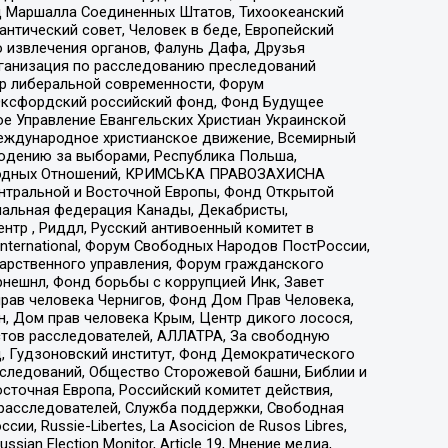
 Маршалла Соединенных Штатов, Тихоокеанский
нтический совет, Человек в беде, Европейский
 извлечения органов, Фалунь Дафа, Друзья
рганизация по расследованию преследований
тр либеральной современности, Форум
 Оксфордский российский фонд, Фонд Будущее
е Управление Евангельских Христиан Украинской
еждународное христианское движение, Всемирный
людению за выборами, Республика Польша,
народных Отношений, КРИМСЬКА ПРАВОЗАХИСНА
ы Центральной и Восточной Европы, Фонд Открытой
иональная федерация Канады, Декабристы,
тр , Риддл, Русский антивоенный комитет в
nternational, Форум Свободных Народов ПостРоссии,
дарственного управления, Форум гражданского
рнешнл, Фонд борьбы с коррупцией Инк, Завет
прав человека Чернигов, Фонд Дом Прав Человека,
н, Дом прав человека Крым, Центр дикого лосося,
стов расследователей, АЛЛАТРА, За свободную
д, Гудзоновский институт, Фонд Демократического
сследований, Общество Сторожевой башни, Библии и
сточная Европа, Российский комитет действия,
-расследователей, Служба поддержки, Свободная
 Russie-Libertes, La Asocicion de Rusos Libres,
an Election Monitor, Article 19, Мнение медиа,