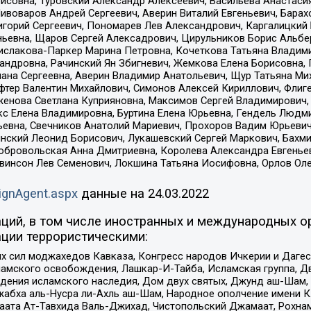
совна, Туровский Александр Алексеевич, Васильева Анастасия
Пивоваров Андрей Сергеевич, Аверин Виталий Евгеньевич, Бара
горий Сергеевич, Пономарев Лев Александрович, Каргалицкий 
ньевна, Щаров Сергей Алексадрович, Цирульников Борис Альбер
ислакова-Паркер Марина Петровна, Кочеткова Татьяна Владими
сандровна, Рачинский Ян Збигневич, Жемкова Елена Борисовна,
лана Сергеевна, Аверин Владимир Анатольевич, Щур Татьяна М
фтер Валентин Михайлович, Симонов Алексей Кириллович, Флиг
женова Светлана Куприяновна, Максимов Сергей Владимирович, 
кс Елена Владимировна, Буртина Елена Юрьевна, Гендель Людм
евна, Свечников Анатолий Мариевич, Прохоров Вадим Юрьевич
инский Леонид Борисович, Лукашевский Сергей Маркович, Бахм
Добровольская Анна Дмитриевна, Королева Александра Евгенье
евинсон Лев Семенович, Локшина Татьяна Иосифовна, Орлов Ол
ignAgent.aspx
данные на
24.03.2022
ций, в том числе иностранных и международных ор
ции террористическими:
ил моджахедов Кавказа, Конгресс народов Ичкерии и Дагеста
ламского освобождения, Лашкар-И-Тайба, Исламская группа, Дв
ения исламского наследия, Дом двух святых, Джунд аш-Шам, 
жабха аль-Нусра ли-Ахль аш-Шам, Народное ополчение имени К.
ата Ат-Тавхида Валь-Джихад, Чистопольский Джамаат, Рохнам