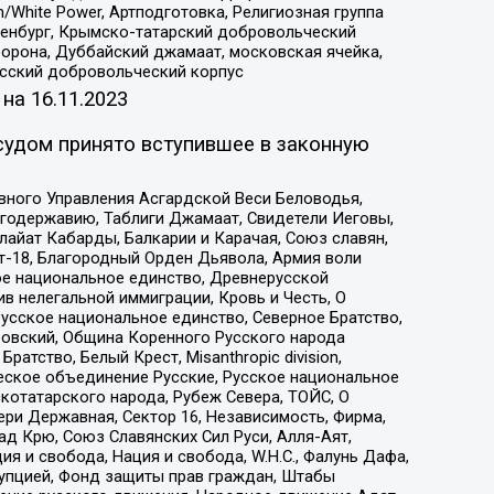
/White Power, Артподготовка, Религиозная группа
Оренбург, Крымско-татарский добровольческий
орона, Дуббайский джамаат, московская ячейка,
усский добровольческий корпус
 на
16.11.2023
судом принято вступившее в законную
вного Управления Асгардской Веси Беловодья,
годержавию, Таблиги Джамаат, Свидетели Иеговы,
айат Кабарды, Балкарии и Карачая, Союз славян,
т-18, Благородный Орден Дьявола, Армия воли
ое национальное единство, Древнерусской
 нелегальной иммиграции, Кровь и Честь, О
усское национальное единство, Северное Братство,
ровский, Община Коренного Русского народа
атство, Белый Крест, Misanthropic division,
еское объединение Русские, Русское национальное
котатарского народа, Рубеж Севера, ТОЙС, О
ри Державная, Сектор 16, Независимость, Фирма,
д Крю, Союз Славянских Сил Руси, Алля-Аят,
я и свобода, Нация и свобода, W.H.С., Фалунь Дафа,
рупцией, Фонд защиты прав граждан, Штабы