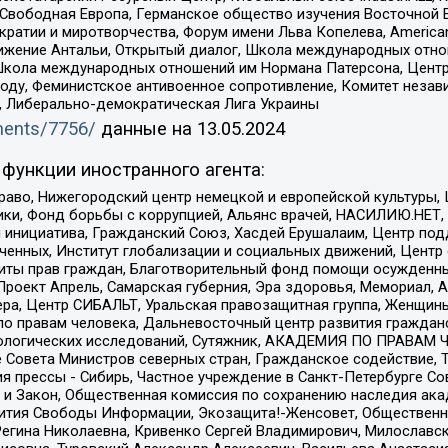
 Свободная Европа, Германское общество изучения Восточной 
и и миротворчества, Форум имени Льва Копелева, American Counci
ое движение Антальи, Открытый диалог, Школа международных отн
Школа международных отношений им Нормана Патерсона, Центр
ду, Феминистское антивоенное сопротивление, Комитет независ
а, Либерально-демократическая Лига Украины
uments/7756/
данные на
13.05.2024
функции иностранного агента:
раво, Нижегородский центр немецкой и европейской культуры,
тики, Фонд борьбы с коррупцией, Альянс врачей, НАСИЛИЮ.НЕТ,
я инициатива, Гражданский Союз, Хасдей Ерушалаим, Центр по
юченных, Институт глобализации и социальных движений, Цент
ты прав граждан, Благотворительный фонд помощи осужденным
а, Проект Апрель, Самарская губерния, Эра здоровья, Мемориал
ера, Центр СИБАЛЬТ, Уральская правозащитная группа, Женщины
по правам человека, Дальневосточный центр развития гражданс
ологических исследований, Сутяжник, АКАДЕМИЯ ПО ПРАВАМ Ч
е Совета Министров северных стран, Гражданское содействие,
я прессы - Сибирь, Частное учреждение в Санкт-Петербурге С
 и Закон, Общественная комиссия по сохранению наследия ак
звития Свободы Информации, Экозащита!-Женсовет, Общественн
Регина Николаевна, Кривенко Сергей Владимирович, Милославс