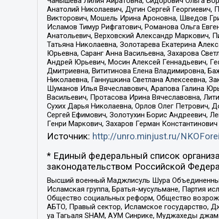
Чанышева Лилия Айратовна, Сидорович Ольга Бори
Анатолий Николаевич, Дугин Сергей Георгиевич, 
Викторович, Мошель Ирина Ароновна, Шведов Гри
Исламов Тимур Рифгатович, Романова Ольга Евге
Анатольевич, Верховский Александр Маркович, П
Татьяна Николаевна, Золотарева Екатерина Алек
Юрьевна, Саранг Анна Васильевна, Захарова Свет
Андрей Юрьевич, Мосин Алексей Геннадьевич, Ге
Дмитриевна, Вититинова Елена Владимировна, Ба
Николаевна, Ганнушкина Светлана Алексеевна, За
Шуманов Илья Вячеславович, Арапова Галина Юрь
Васильевич, Протасова Ирина Вячеславовна, Лит
Сухих Дарья Николаевна, Орлов Олег Петрович, 
Сергей Ефимович, Золотухин Борис Андреевич, Л
Генри Маркович, Захаров Герман Константинович
Источник:
http://unro.minjust.ru/NKOFore
* Единый федеральный список организа
законодательством Российской Федера
Высший военный Маджлисуль Шура Объединенных с
Исламская группа, Братья-мусульмане, Партия ис
Общество социальных реформ, Общество возрожд
АБТО, Правый сектор, Исламское государство, Д
уа Тагьаля SHAM, АУМ Синрике, Муджахеды джама