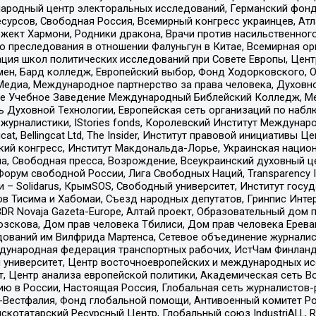
родный центр электоральных исследований, Германский фонд
рсов, Свободная Россия, Всемирный конгресс украинцев, Атла
ект Хармони, Родники дракона, Врачи против насильственного
ию преследования в отношении Фалуньгун в Китае, Всемирная о
ация школ политических исследований при Совете Европы, Цен
мен, Бард колледж, Европейский выбор, Фонд Ходорковского,
едиа, Международное партнерство за права человека, Духовно
ое Учебное Заведение Международный Библейский Колледж, М
ь Духовной Технологии, Европейская сеть организаций по наб
урналистики, IStories fonds, Королевский Институт Между
gcat, Bellingcat Ltd, The Insider, Институт правовой инициатив
инский конгресс, Институт Макдональда-Лорье, Украинская нац
, Свободная пресса, Возрождение, Всеукраинский духовный цен
орум свободной России, Лига Свободных Наций, Transparеncy I
– Solidarus, КрымSOS, Свободный университет, Институт госу
в Тисима и Хабомаи, Съезд народных депутатов, Гринпис Инте
DR Novaja Gazeta-Europe, Алтай проект, Образовательный дом 
зскова, Дом прав человека Тбилиси, Дом прав человека Ерева
едований им Вилфрида Мартенса, Сетевое объединение журнали
Международная федерация транспортных рабочих, ИстЧам Финлан
й университет, Центр восточноевропейских и международных и
, Центр анализа европейской политики, Академическая сеть Во
ю в России, Настоящая Россия, Глобальная сеть журналистов
естфалия, Фонд глобальной помощи, Антивоенный комитет России,
татарский Ресурсный Центр, Глобальный союз IndustriALL, Russi