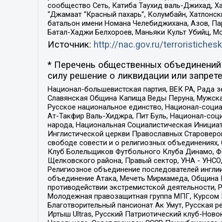
сообщество Сеть, Катиба Таухид валь-Джихад, Хай
“Джамаат “Красный пахарь”, Колумбайн, Хатлонск
батальон имени Номана Челебиджихана, Азов, Па
Батал-Хаджи Белхороев, Маньяки Культ Убийц, М
Источник:
http://nac.gov.ru/terroristichesk
* Перечень общественных объединений 
силу решение о ликвидации или запрете
Национал-большевистская партия, ВЕК РА, Рада 
Славянская Община Капища Веды Перуна, Мужская
Русское национальное единство, Национал-социа
Ат-Такфир Валь-Хиджра, Пит Буль, Национал-соц
народа, Национальная Социалистическая Инициат
Инглистической церкви Православных Староверов
свободе совести и о религиозных объединениях,
Клуб Болельщиков Футбольного Клуба Динамо, Фа
Щелковского района, Правый сектор, УНА - УНСО, У
Религиозное объединение последователей инглии
объединение Атака, Мечеть Мирмамеда, Община К
противодействии экстремистской деятельности, 
Молодежная правозащитная группа МПГ, Курсом П
Благотворительный пансионат Ак Умут, Русская ре
Иртыш Ultras, Русский Патриотический клуб-Нов