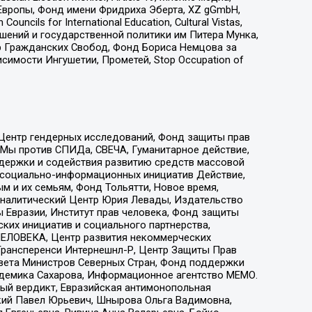
Европы, Фонд имени Фридриха Эберта, XZ gGmbH,
ls for International Education, Cultural Vistas,
ошений и государственной политики им Питера Мунка,
 Гражданских Свобод, Фонд Бориса Немцова за
имости Ингушетии, Прометей, Stop Occupation of
 Центр гендерных исследований, Фонд защиты прав
 Мы против СПИДа, СВЕЧА, Гуманитарное действие,
ддержки и содействия развитию средств массовой
р социально-информационных инициатив Действие,
 и их семьям, Фонд Тольятти, Новое время,
, Аналитический Центр Юрия Левады, Издательство
 Евразии, Институт прав человека, Фонд защиты
ких инициатив и социального партнерства,
ЕЛОВЕКА, Центр развития некоммерческих
 Трансперенси Интернешнл-Р, Центр Защиты Прав
овета Министров Северных Стран, Фонд поддержки
адемика Сахарова, Информационное агентство МЕМО.
ый вердикт, Евразийская антимонопольная
кий Павел Юрьевич, Шнырова Ольга Вадимовна,