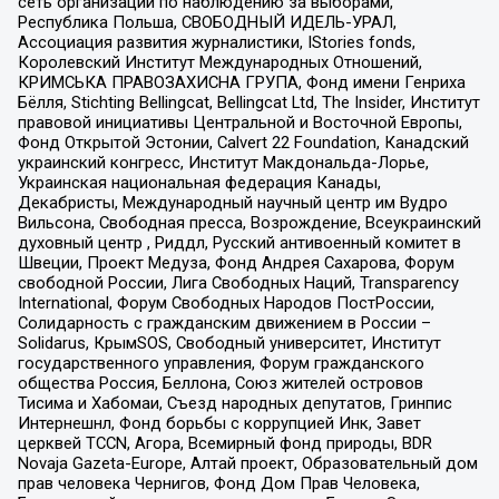
сеть организаций по наблюдению за выборами,
Республика Польша, СВОБОДНЫЙ ИДЕЛЬ-УРАЛ,
Ассоциация развития журналистики, IStories fonds,
Королевский Институт Международных Отношений,
КРИМСЬКА ПРАВОЗАХИСНА ГРУПА, Фонд имени Генриха
Бёлля, Stichting Bellingcat, Bellingcat Ltd, The Insider, Институт
правовой инициативы Центральной и Восточной Европы,
Фонд Открытой Эстонии, Calvert 22 Foundation, Канадский
украинский конгресс, Институт Макдональда-Лорье,
Украинская национальная федерация Канады,
Декабристы, Международный научный центр им Вудро
Вильсона, Свободная пресса, Возрождение, Всеукраинский
духовный центр , Риддл, Русский антивоенный комитет в
Швеции, Проект Медуза, Фонд Андрея Сахарова, Форум
свободной России, Лига Свободных Наций, Transparеncy
International, Форум Свободных Народов ПостРоссии,
Солидарность с гражданским движением в России –
Solidarus, КрымSOS, Свободный университет, Институт
государственного управления, Форум гражданского
общества Россия, Беллона, Союз жителей островов
Тисима и Хабомаи, Съезд народных депутатов, Гринпис
Интернешнл, Фонд борьбы с коррупцией Инк, Завет
церквей TCCN, Агора, Всемирный фонд природы, BDR
Novaja Gazeta-Europe, Алтай проект, Образовательный дом
прав человека Чернигов, Фонд Дом Прав Человека,