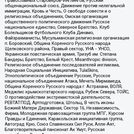
Православных Староверов-Инглингов, Русский
общенациональный союз, Движение против нелегальной
иммиграции, Кровь и Честь, О свободе совести и о
религиозных объединениях, Омская организация
общественного политического движения Русское
национальное единство, Северное Братство, Клуб
Болельщиков Футбольного Клуба Динамо,
Файзрахманисты, Мусульманская религиозная организация
п. Боровский, Община Коренного Русского народа
Щелковского района, Правый сектор, УНА - УНСО,
Украинская повстанческая армия, Тризуб им. Степана
Бандеры, Братство, Белый Крест, Misanthropic division,
Религиозное объединение последователей инглиизма,
Народная Социальная Инициатива, TulaSkins,
Этнополитическое объединение Русские, Русское
национальное объединение Атака, Мечеть Мирмамеда,
Община Коренного Русского народа г. Астрахани, ВОЛЯ,
Меджлис крымскотатарского народа, Рубеж Севера, ТОЙС,
О противодействии экстремистской деятельности,
РЕВТАТПОД, Артподготовка, Штольц, В честь иконы
Божией Матери Державная, Сектор 16, Независимость,
Фирма, Молодежная правозащитная группа МПГ, Курсом
Правды и Единения, Каракольская инициативная группа,
Автоград Крю, Союз Славянских Сил Руси, Алля-Аят,
Благотворительный пансионат Ак Умут, Русская