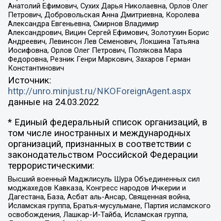
Анатолий Ефимович, Сухих Дарья Николаевна, Орлов Олег
Петрович, Добровольская Анна Дмитриевна, Королева
Александра Евгеньевна, Смирнов Владимир
Александрович, Вицин Сергей Ефимович, Золотухин Борис
Андреевич, Левинсон Лев Семенович, Локшина Татьяна
Иосифовна, Орлов Олег Петрович, Полякова Мара
Федоровна, Резник Генри Маркович, Захаров Герман
Константинович
Источник:
http://unro.minjust.ru/NKOForeignAgent.aspx
данные на
24.03.2022
* Единый федеральный список организаций, в
том числе иностранных и международных
организаций, признанных в соответствии с
законодательством Российской Федерации
террористическими:
Высший военный Маджлисуль Шура Объединенных сил
моджахедов Кавказа, Конгресс народов Ичкерии и
Дагестана, База, Асбат аль-Ансар, Священная война,
Исламская группа, Братья-мусульмане, Партия исламского
освобождения, Лашкар-И-Тайба, Исламская группа,