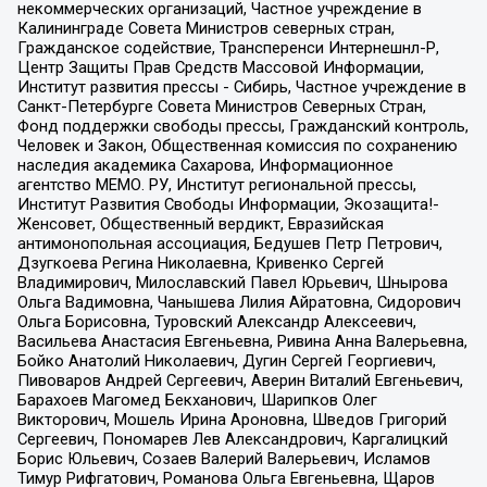
некоммерческих организаций, Частное учреждение в
Калининграде Совета Министров северных стран,
Гражданское содействие, Трансперенси Интернешнл-Р,
Центр Защиты Прав Средств Массовой Информации,
Институт развития прессы - Сибирь, Частное учреждение в
Санкт-Петербурге Совета Министров Северных Стран,
Фонд поддержки свободы прессы, Гражданский контроль,
Человек и Закон, Общественная комиссия по сохранению
наследия академика Сахарова, Информационное
агентство МЕМО. РУ, Институт региональной прессы,
Институт Развития Свободы Информации, Экозащита!-
Женсовет, Общественный вердикт, Евразийская
антимонопольная ассоциация, Бедушев Петр Петрович,
Дзугкоева Регина Николаевна, Кривенко Сергей
Владимирович, Милославский Павел Юрьевич, Шнырова
Ольга Вадимовна, Чанышева Лилия Айратовна, Сидорович
Ольга Борисовна, Туровский Александр Алексеевич,
Васильева Анастасия Евгеньевна, Ривина Анна Валерьевна,
Бойко Анатолий Николаевич, Дугин Сергей Георгиевич,
Пивоваров Андрей Сергеевич, Аверин Виталий Евгеньевич,
Барахоев Магомед Бекханович, Шарипков Олег
Викторович, Мошель Ирина Ароновна, Шведов Григорий
Сергеевич, Пономарев Лев Александрович, Каргалицкий
Борис Юльевич, Созаев Валерий Валерьевич, Исламов
Тимур Рифгатович, Романова Ольга Евгеньевна, Щаров