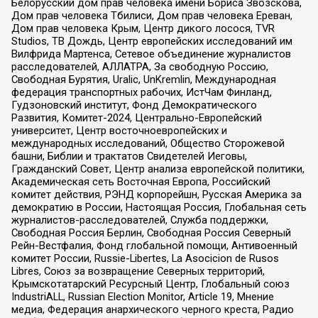
Белорусский дом прав человека имени Бориса Звозскова,
Дом прав человека Тбилиси, Дом прав человека Ереван,
Дом прав человека Крым, Центр дикого лосося, TVR
Studios, ТВ Дождь, Центр европейских исследований им
Вилфрида Мартенса, Сетевое объединение журналистов
расследователей, АЛЛАТРА, За свободную Россию,
Свободная Бурятия, Uralic, UnKremlin, Международная
федерация транспортных рабочих, ИстЧам Финланд,
Гудзоновский институт, Фонд Демократического
Развития, Комитет-2024, Центрально-Европейский
университет, Центр восточноевропейских и
международных исследований, Общество Сторожевой
башни, Библии и трактатов Свидетелей Иеговы,
Гражданский Совет, Центр анализа европейской политики,
Академическая сеть Восточная Европа, Российский
комитет действия, РЭНД корпорейшн, Русская Америка за
демократию в России, Настоящая Россия, Глобальная сеть
журналистов-расследователей, Служба поддержки,
Свободная Россия Берлин, Свободная Россия Северный
Рейн-Вестфалия, Фонд глобальной помощи, Антивоенный
комитет России, Russie-Libertes, La Asocicion de Rusos
Libres, Союз за возвращение Северных территорий,
Крымскотатарский Ресурсный Центр, Глобальный союз
IndustriALL, Russian Election Monitor, Article 19, Мнение
медиа, Федерация анархического черного креста, Радио