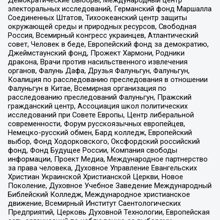
Демократические Выборы, Международный центр
электоральных исследований, Германский фонд Маршалла
Соединенных Штатов, Тихоокеанский центр защиты
окружающей среды и природных ресурсов, Свободная
Россия, Всемирный конгресс украинцев, Атлантический
совет, Человек в беде, Европейский фонд за демократию,
Джеймстаунский фонд, Прожект Хармони, Родники
дракона, Врачи против насильственного извлечения
органов, Фалунь Дафа, Друзья Фалуньгун, Фалуньгун,
Коалиция по расследованию преследования в отношении
Фалуньгун в Китае, Всемирная организация по
расследованию преследований Фалуньгун, Пражский
гражданский центр, Ассоциация школ политических
исследований при Совете Европы, Центр либеральной
современности, Форум русскоязычных европейцев,
Немецко-русский обмен, Бард колледж, Европейский
выбор, Фонд Ходорковского, Оксфордский российский
фонд, Фонд Будущее России, Компания свободы
информации, Проект Медиа, Международное партнерство
за права человека, Духовное Управление Евангельских
Христиан Украинской Христианской Церкви, Новое
Поколение, Духовное Учебное Заведение Международный
Библейский Колледж, Международное христианское
движение, Всемирный Институт Саентологических
Предприятий, Церковь Духовной Технологии, Европейская