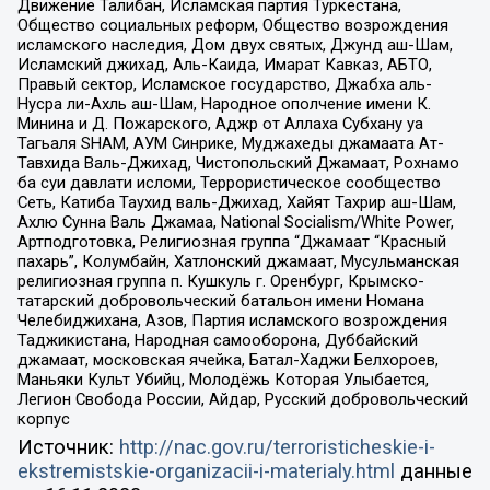
Движение Талибан, Исламская партия Туркестана,
Общество социальных реформ, Общество возрождения
исламского наследия, Дом двух святых, Джунд аш-Шам,
Исламский джихад, Аль-Каида, Имарат Кавказ, АБТО,
Правый сектор, Исламское государство, Джабха аль-
Нусра ли-Ахль аш-Шам, Народное ополчение имени К.
Минина и Д. Пожарского, Аджр от Аллаха Субхану уа
Тагьаля SHAM, АУМ Синрике, Муджахеды джамаата Ат-
Тавхида Валь-Джихад, Чистопольский Джамаат, Рохнамо
ба суи давлати исломи, Террористическое сообщество
Сеть, Катиба Таухид валь-Джихад, Хайят Тахрир аш-Шам,
Ахлю Сунна Валь Джамаа, National Socialism/White Power,
Артподготовка, Религиозная группа “Джамаат “Красный
пахарь”, Колумбайн, Хатлонский джамаат, Мусульманская
религиозная группа п. Кушкуль г. Оренбург, Крымско-
татарский добровольческий батальон имени Номана
Челебиджихана, Азов, Партия исламского возрождения
Таджикистана, Народная самооборона, Дуббайский
джамаат, московская ячейка, Батал-Хаджи Белхороев,
Маньяки Культ Убийц, Молодёжь Которая Улыбается,
Легион Свобода России, Айдар, Русский добровольческий
корпус
Источник:
http://nac.gov.ru/terroristicheskie-i-
ekstremistskie-organizacii-i-materialy.html
данные