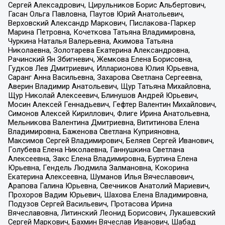
Сергей Алексадрович, Цирульников Борис Альбертович,
Гасан Ольга Павловна, Паутов Юрий Анатольевич,
Верховский Александр Маркович, Пислакова-Паркер
Марина Петровна, Кочеткова Татьяна Владимировна,
Чуркина Наталья Валерьевна, Акимова Татьяна
Николаевна, Золотарева Екатерина Александровна,
Рачинский Ян Збигневич, Жемкова Елена Борисовна,
Гудков Лев Дмитриевич, Илларионова Юлия Юрьевна,
Саранг Анна Васильевна, Захарова Светлана Сергеевна,
Аверин Владимир Анатольевич, Щур Татьяна Михайловна,
Щур Николай Алексеевич, Блинушов Андрей Юрьевич,
Мосин Алексей Геннадьевич, Гефтер Валентин Михайлович,
Симонов Алексей Кириллович, Флиге Ирина Анатольевна,
Мельникова Валентина Дмитриевна, Вититинова Елена
Владимировна, Баженова Светлана Куприяновна,
Максимов Сергей Владимирович, Беляев Сергей Иванович,
Голубева Елена Николаевна, Ганнушкина Светлана
Алексеевна, Закс Елена Владимировна, Буртина Елена
Юрьевна, Гендель Людмила Залмановна, Кокорина
Екатерина Алексеевна, Шуманов Илья Вячеславович,
Арапова Галина Юрьевна, Свечников Анатолий Мариевич,
Прохоров Вадим Юрьевич, Шахова Елена Владимировна,
Подузов Сергей Васильевич, Протасова Ирина
Вячеславовна, Литинский Леонид Борисович, Лукашевский
Сергей Маркович, Бахмин Вячеслав Иванович, Шабад