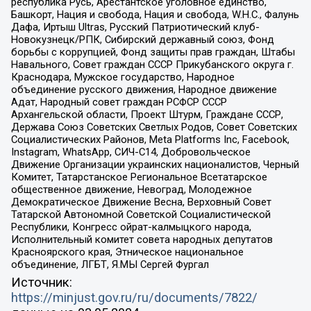
республика Русь, Арестантское уголовное единство,
Башкорт, Нация и свобода, Нация и свобода, W.H.С., Фалунь
Дафа, Иртыш Ultras, Русский Патриотический клуб-
Новокузнецк/РПК, Сибирский державный союз, Фонд
борьбы с коррупцией, Фонд защиты прав граждан, Штабы
Навального, Совет граждан СССР Прикубанского округа г.
Краснодара, Мужское государство, Народное
объединение русского движения, Народное движение
Адат, Народный совет граждан РСФСР СССР
Архангельской области, Проект Штурм, Граждане СССР,
Держава Союз Советских Светлых Родов, Совет Советских
Социалистических Районов, Meta Platforms Inc, Facebook,
Instagram, WhatsApp, СИЧ-С14, Добровольческое
Движение Организации украинских националистов, Черный
Комитет, Татарстанское Региональное Всетатарское
общественное движение, Невоград, Молодежное
Демократическое Движение Весна, Верховный Совет
Татарской Автономной Советской Социалистической
Республики, Конгресс ойрат-калмыцкого народа,
Исполнительный комитет совета народных депутатов
Красноярского края, Этническое национальное
объединение, ЛГБТ, Я.МЫ Сергей Фургал
Источник:
https://minjust.gov.ru/ru/documents/7822/