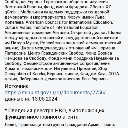
Свободная Европа, Германское общество изучения
Восточной Европы, Фонд имени Фридриха Эберта, XZ
gGmbH, Мобильная академия поддержки гендерной
демократии и миротворчества, Форум имени Льва
Копелева, American Councils for International Education,
Cultural Vistas, Institute of International Education,
Антивоенное движение Антальи, Открытый диалог, Школа
международных отношений и государственной политики
им Питера Мунка, Российско-канадский демократический
альянс, Школа международных отношений им Нормана
Патерсона, Центр Гражданских Свобод, Фонд Бориса
Немцова за Свободу, Фонд имени Фридриха Науманна за
свободу, Феминистское антивоенное сопротивление,
Комитет независимости Ингушетии, Прометей, Stop
Occupation of Karelia, Вернись живым, Фридом Хаус, СОТА
медиа, Либерально-демократическая Лига Украины
Источник:
https://minjust.gov.ru/ru/documents/7756/
данные на
13.05.2024
* Сведения реестра НКО, выполняющих
функции иностранного агента:
Лилит, Правозащитная группа Гражданин.Армия.Право,