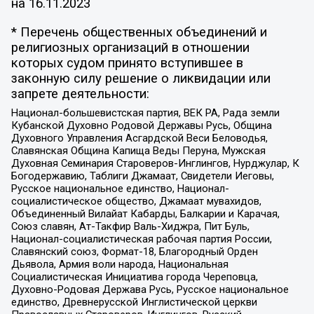
на
16.11.2023
* Перечень общественных объединений и
религиозных организаций в отношении
которых судом принято вступившее в
законную силу решение о ликвидации или
запрете деятельности:
Национал-большевистская партия, ВЕК РА, Рада земли
Кубанской Духовно Родовой Державы Русь, Община
Духовного Управления Асгардской Веси Беловодья,
Славянская Община Капища Веды Перуна, Мужская
Духовная Семинария Староверов-Инглингов, Нурджулар, К
Богодержавию, Таблиги Джамаат, Свидетели Иеговы,
Русское национальное единство, Национал-
социалистическое общество, Джамаат мувахидов,
Объединенный Вилайат Кабарды, Балкарии и Карачая,
Союз славян, Ат-Такфир Валь-Хиджра, Пит Буль,
Национал-социалистическая рабочая партия России,
Славянский союз, Формат-18, Благородный Орден
Дьявола, Армия воли народа, Национальная
Социалистическая Инициатива города Череповца,
Духовно-Родовая Держава Русь, Русское национальное
единство, Древнерусской Инглистической церкви