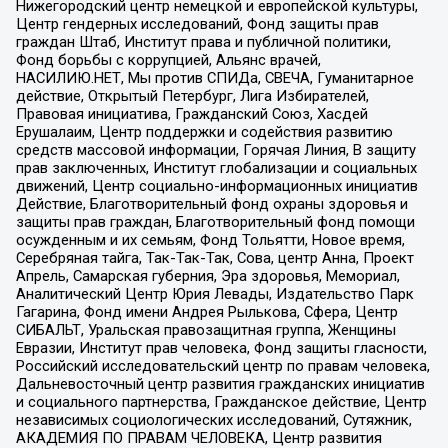
Нижегородский центр немецкой и европейской культуры,
Центр гендерных исследований, Фонд защиты прав
граждан Штаб, Институт права и публичной политики,
Фонд борьбы с коррупцией, Альянс врачей,
НАСИЛИЮ.НЕТ, Мы против СПИДа, СВЕЧА, Гуманитарное
действие, Открытый Петербург, Лига Избирателей,
Правовая инициатива, Гражданский Союз, Хасдей
Ерушалаим, Центр поддержки и содействия развитию
средств массовой информации, Горячая Линия, В защиту
прав заключенных, Институт глобализации и социальных
движений, Центр социально-информационных инициатив
Действие, Благотворительный фонд охраны здоровья и
защиты прав граждан, Благотворительный фонд помощи
осужденным и их семьям, Фонд Тольятти, Новое время,
Серебряная тайга, Так-Так-Так, Сова, центр Анна, Проект
Апрель, Самарская губерния, Эра здоровья, Мемориал,
Аналитический Центр Юрия Левады, Издательство Парк
Гагарина, Фонд имени Андрея Рылькова, Сфера, Центр
СИБАЛЬТ, Уральская правозащитная группа, Женщины
Евразии, Институт прав человека, Фонд защиты гласности,
Российский исследовательский центр по правам человека,
Дальневосточный центр развития гражданских инициатив
и социального партнерства, Гражданское действие, Центр
независимых социологических исследований, Сутяжник,
АКАДЕМИЯ ПО ПРАВАМ ЧЕЛОВЕКА, Центр развития