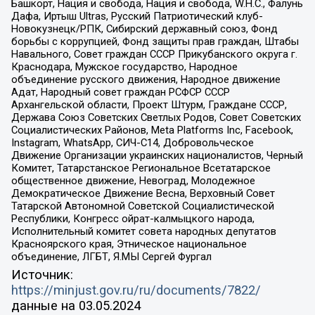
Башкорт, Нация и свобода, Нация и свобода, W.H.С., Фалунь
Дафа, Иртыш Ultras, Русский Патриотический клуб-
Новокузнецк/РПК, Сибирский державный союз, Фонд
борьбы с коррупцией, Фонд защиты прав граждан, Штабы
Навального, Совет граждан СССР Прикубанского округа г.
Краснодара, Мужское государство, Народное
объединение русского движения, Народное движение
Адат, Народный совет граждан РСФСР СССР
Архангельской области, Проект Штурм, Граждане СССР,
Держава Союз Советских Светлых Родов, Совет Советских
Социалистических Районов, Meta Platforms Inc, Facebook,
Instagram, WhatsApp, СИЧ-С14, Добровольческое
Движение Организации украинских националистов, Черный
Комитет, Татарстанское Региональное Всетатарское
общественное движение, Невоград, Молодежное
Демократическое Движение Весна, Верховный Совет
Татарской Автономной Советской Социалистической
Республики, Конгресс ойрат-калмыцкого народа,
Исполнительный комитет совета народных депутатов
Красноярского края, Этническое национальное
объединение, ЛГБТ, Я.МЫ Сергей Фургал
Источник:
https://minjust.gov.ru/ru/documents/7822/
данные на
03.05.2024