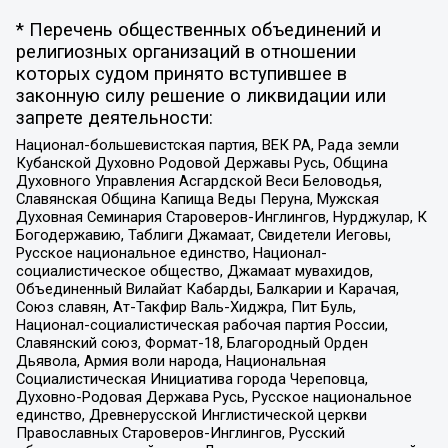
* Перечень общественных объединений и
религиозных организаций в отношении
которых судом принято вступившее в
законную силу решение о ликвидации или
запрете деятельности:
Национал-большевистская партия, ВЕК РА, Рада земли
Кубанской Духовно Родовой Державы Русь, Община
Духовного Управления Асгардской Веси Беловодья,
Славянская Община Капища Веды Перуна, Мужская
Духовная Семинария Староверов-Инглингов, Нурджулар, К
Богодержавию, Таблиги Джамаат, Свидетели Иеговы,
Русское национальное единство, Национал-
социалистическое общество, Джамаат мувахидов,
Объединенный Вилайат Кабарды, Балкарии и Карачая,
Союз славян, Ат-Такфир Валь-Хиджра, Пит Буль,
Национал-социалистическая рабочая партия России,
Славянский союз, Формат-18, Благородный Орден
Дьявола, Армия воли народа, Национальная
Социалистическая Инициатива города Череповца,
Духовно-Родовая Держава Русь, Русское национальное
единство, Древнерусской Инглистической церкви
Православных Староверов-Инглингов, Русский