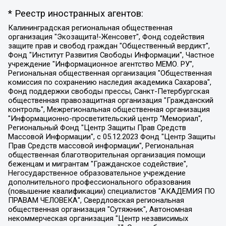
* Реестр иностранных агентов:
Калининградская региональная общественная организация "Экозащита!-Женсовет", Фонд содействия защите прав и свобод граждан "Общественный вердикт", Фонд "Институт Развития Свободы Информации", Частное учреждение "Информационное агентство МЕМО. РУ", Региональная общественная организация "Общественная комиссия по сохранению наследия академика Сахарова", Фонд поддержки свободы прессы, Санкт-Петербургская общественная правозащитная организация "Гражданский контроль", Межрегиональная общественная организация "Информационно-просветительский центр "Мемориал", Региональный Фонд "Центр Защиты Прав Средств Массовой Информации", с 05.12.2023 Фонд "Центр Защиты Прав Средств массовой информации", Региональная общественная благотворительная организация помощи беженцам и мигрантам "Гражданское содействие", Негосударственное образовательное учреждение дополнительного профессионального образования (повышение квалификации) специалистов "АКАДЕМИЯ ПО ПРАВАМ ЧЕЛОВЕКА", Свердловская региональная общественная организация "Сутяжник", Автономная некоммерческая организация "Центр независимых социологических исследований", Союз общественных объединений "Российский исследовательский центр по правам человека", Региональное общественное учреждение научно-информационный центр "МЕМОРИАЛ", Некоммерческая организация "Фонд защиты гласности", Автономная некоммерческая организация "Институт прав человека", Городская общественная организация "Екатеринбургское общество "МЕМОРИАЛ", Городская общественная организация "Рязанское историко-просветительское и правозащитное общество "Мемориал" (Рязанский Мемориал), Челябинский региональный орган общественной самодеятельности – женское общественное объединение "Женщины Евразии", Челябинский региональный орган общественной самодеятельности "Уральская правозащитная группа", Фонд содействия защите здоровья и социальной справедливости имени Андрея Рылькова, Автономная Некоммерческая Организация "Аналитический Центр Юрия Левады", Автономная некоммерческая организация социальной поддержки населения "Проект Апрель", Региональная общественная организация помощи женщинам и детям, находящимся в кризисной ситуации "Информационно-методический центр "Анна", Фонд содействия развитию массовых коммуникаций и правовому просвещению "Так-так-Так", Фонд содействия устойчивому развитию "Серебряная тайга", Свердловский региональный общественный фонд социальных проектов "Новое время", "Idel.Реалии", Кавказ.Реалии, Крым.Реалии, Телеканал Настоящее Время, Татаро-башкирская служба Радио Свобода (Azatliq Radiosi), Радио Свободная Европа/Радио Свобода (PCE/PC), "Сибирь.Реалии", "Фактограф", Благотворительный фонд помощи осужденным и их семьям, Автономная некоммерческая организация "Институт глобализации и социальных движений", Фонд "В защиту прав заключенных", Частное учреждение "Центр поддержки и содействия развитию средств массовой информации", Пензенский региональный общественный благотворительный фонд "Гражданский союз", "Север.Реалии", Некоммерческая организация Фонд "Правовая инициатива", Общество с ограниченной ответственностью "Радио Свободная Европа/Радио Свобода", Чешское информационное агентство "MEDIUM-ORIENT", Красноярская региональная общественная организация "Мы против СПИДа", Камалягин Денис Николаевич, Маркелов Сергей Евгеньевич, Пономарев Лев Александрович, Савицкая Людмила Алексеевна, Автономная некоммерческая организация "Центр по работе с проблемой насилия "НАСИЛИЮ.НЕТ", Межрегиональный профессиональный союз работников здравоохранения "Альянс врачей", Юридическое лицо, зарегистрированное в Латвийской Республике, SIA "Medusa Project" (регистрационный номер 40103797863, дата регистрации 10.06.2014), Некоммерческая организация "Фонд по борьбе с коррупцией", Автономная некоммерческая организация "Институт права и публичной политики", Баданин Роман Сергеевич, Гликин Максим Александрович, Железнова Мария Михайловна, Лукьянова Юлия Сергеевна, Маетная Елизавета Витальевна, Маняхин Петр Борисович, Чуракова Ольга Владимировна, Ярош Юлия Петровна, Юридическое лицо "The Insider SIA", зарегистрированное в Риге, Латвийская Республика (дата регистрации 26.06.2015), являющееся администратором доменного имени интернет-издания "The Insider SIA", https://theins.ru, Постернак Алексей Евгеньевич, Рубин Михаил Аркадьевич, Анин Роман Александрович, Юридическое лицо Istories fonds, зарегистрированное в Латвийской Республике (регистрационный номер 50008295751, дата регистрации 24.02.2020), Великовский Дмитрий Александрович, Долинина Ирина Николаевна, Мароховская Алеся Алексеевна, Шлейнов Роман Юрьевич, Шмагун Олеся Валентиновна, Общество с ограниченной ответственностью "Альтаир 2021", Общество с ограниченной ответственностью "Вега 2021", Общество с ограниченной ответственностью "Главный редактор 2021", Общество с ограниченной ответственностью "Ромашки монолит", Важенков Артем Валерьевич, Ивановская областная общественная организация "Центр гендерных исследований", Гурман Юрий Альбертович, Медиапроект "ОВД-Инфо", Егоров Владимир Владимирович, Жилинский Владимир Александрович, Общество с ограниченной ответственностью "ЗП", Иванова София Юрьевна, Карезина Инна Павловна, Кильтау Екатерина Викторовна, Петров Алексей Викторович, Пискунов Сергей Евгеньевич, Смирнов Сергей Сергеевич, Тихонов Михаил Сергеевич, Общество с ограниченной ответственностью "ЖУРНАЛИСТ-ИНОСТРАННЫЙ АГЕНТ", Арапова Галина Юрьевна, Вольтская Татьяна Анатольевна, Американская компания "Mason G.E.S. Anonymous Foundation" (США), являющаяся владельцем интернет-издания https://mnews.world/, Компания "Stichting Bellingcat", зарегистрированная в Нидерландах (дата регистрации 11.07.2018), Захаров Андрей Вячеславович, Клепиковская Екатерина Дмитриевна, Общество с ограниченной ответственностью "МЕМО", Перл Роман Александрович, Симонов Евгений Алексеевич, Соловьева Елена Анатольевна, Сотников Даниил Владимирович, Сурначева Елизавета Дмитриевна, Автономная некоммерческая организация по защите прав человека и информированию населения "Якутия – Наше Мнение", Общество с ограниченной ответственностью "Москоу диджитал медиа", с 26.01.2023 Общество с ограниченной ответственностью "Чайка Белые сады", Ветошкина Валерия Валерьевна, Заговора Максим Александрович, Межрегиональное общественное движение "Российская ЛГБТ - сеть", Оленичев Максим Владимирович, Павлов Иван Юрьевич, Скворцова Елена Сергеевна, Общество с ограниченной ответственностью "Как бы инагент", Кочетков Игорь Викторович, Общество с ограниченной ответственностью "Честные выборы", Еланчик Олег Александрович, Общество с ограниченной ответственностью "Нобелевский призыв", Гималова Регина Эмилевна, Григорьев Андрей Валерьевич, Григорьева Алина Александровна, Ассоциация по содействию защите прав призывников, альтернативнослужащих и военнослужащих "Правозащитная группа "Гражданин.Армия.Право", Хисамова Регина Фаритовна, Автономная некоммерческая организация по реализации социально-правовых программ "Лилит", Дальневосточное общественное движение "Маяк", Санкт-Петербургская ЛГБТ-инициативная группа "Выход", Инициативная группа ЛГБТ+ "Реверс", Алексеев Андрей Викторович, Бекбулатова Таисия Львовна, Беляев Иван Михайлович, Владыкина Елена Сергеевна, Гельман Марат Александрович, Никульшина Вероника Юрьевна, Толоконникова Надежда Андреевна, Шендерович Виктор Анатольевич, Общество с ограниченной ответственностью "Данное сообщение", Общество с ограниченной ответственностью Издательский дом "Новая глава", Айнбиндер Александра Александровна, Московский комьюнити-центр для ЛГБТ+инициатив, Благотворительный фонд развития филантропии, Deutsche Welle (Германия, Kurt-Schumacher-Strasse 3, 53113 Bonn), Борзунова Мария Михайловна, Воробьев Виктор Викторович, Голубева Анна Львовна, Константинова Алла Михайловна, Малкова Ирина Владимировна, Мурадов Мурад Абдулгалимович, Осетинская Елизавета Николаевна, Понасенков Евгений Николаевич, Ганапольский Матвей Юрьевич, Киселев Евгений Алексеевич, Борухович Ирина Григорьевна, Дремин Иван Тимофеевич, Дубровский Дмитрий Викторович, Красноярская региональная общественная организация поддержки и развития альтернативных образовательных технологий и межкультурных коммуникаций "ИНТЕРРА", Маяковская Екатерина Алексеевна, Фейгин Марк Захарович, Филимонов Андрей Викторович, Дзугкоева Регина Николаевна, Доброхотов Роман Александрович, Дудь Юрий Александрович, Елкин Сергей Владимирович, Кругликов Кирилл Игоревич, Сабунаева Мария Леонидовна, Семенов Алексей Владимирович, Шаинян Карен Багратович, Шульман Екатерина Михайловна, Асафьев Артур Валерьевич, Вахштайн Виктор Семенович, Венедиктов Алексей Алексеевич, Лушникова Екатерина Евгеньевна, Волков Леонид Михайлович, Невзоров Александр Глебович, Пархоменко Сергей Борисович, Сироткин Ярослав Николаевич, Кара-Мурза Владимир Владимирович, Баранова Наталья Владимировна, Гозман Леонид Яковлевич, Кагарлицкий Борис Юльевич, Климарев Михаил Валерьевич, Милов Владимир Станиславович, Автономная некоммерческая организация Краснодарский центр современного искусства "Типография", Моргенштерн Алишер Тагирович, Соболь Любовь Эдуардовна, Общество с ограниченной ответственностью "ЛИЗА НОРМ", Каспаров Гарри Кимович, Ходорковский Михаил Борисович, Общество с ограниченной ответственностью "Апрельские тезисы", Данилович Ирина Брониславовна, Кашин Олег Владимирович, Петров Николай Владимирович, Пивоваров Алексей Владимирович, Соколов Михаил Владимирович, Цветкова Юлия Владимировна, Чичваркин Евгений Александрович, Комитет против пыток/Команда против пыток, Общество с ограниченной ответственностью "Первый научный", Общество с ограниченной ответственностью "Вертолет и ко", Белоцерковская Вероника Борисовна, Кац Максим Евгеньевич, Лазарева Татьяна Юрьевна, Шаведдинов Руслан Табризович, Яшин Илья Валерьевич, Общество с ограниченной ответственностью "Иноагент ААВ", Алешковский Дмитрий Петрович, Альбац Евгения Марковна, Быков Дмитрий Львович, Галямина Юлия Евгеньевна, Лойко Сергей Леонидович, Мартынов Кирилл Константинович, Медведев Сергей Александрович, Крашенинников Федор Геннадиевич, Гордеева Катерина Вл