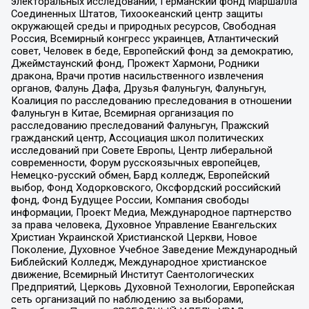
электоральных исследований, Германский фонд Маршалла
Соединенных Штатов, Тихоокеанский центр защиты
окружающей среды и природных ресурсов, Свободная
Россия, Всемирный конгресс украинцев, Атлантический
совет, Человек в беде, Европейский фонд за демократию,
Джеймстаунский фонд, Прожект Хармони, Родники
дракона, Врачи против насильственного извлечения
органов, Фалунь Дафа, Друзья Фалуньгун, Фалуньгун,
Коалиция по расследованию преследования в отношении
Фалуньгун в Китае, Всемирная организация по
расследованию преследований Фалуньгун, Пражский
гражданский центр, Ассоциация школ политических
исследований при Совете Европы, Центр либеральной
современности, Форум русскоязычных европейцев,
Немецко-русский обмен, Бард колледж, Европейский
выбор, Фонд Ходорковского, Оксфордский российский
фонд, Фонд Будущее России, Компания свободы
информации, Проект Медиа, Международное партнерство
за права человека, Духовное Управление Евангельских
Христиан Украинской Христианской Церкви, Новое
Поколение, Духовное Учебное Заведение Международный
Библейский Колледж, Международное христианское
движение, Всемирный Институт Саентологических
Предприятий, Церковь Духовной Технологии, Европейская
сеть организаций по наблюдению за выборами,