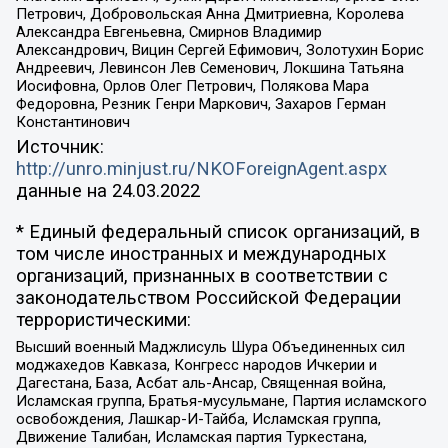
Петрович, Добровольская Анна Дмитриевна, Королева
Александра Евгеньевна, Смирнов Владимир
Александрович, Вицин Сергей Ефимович, Золотухин Борис
Андреевич, Левинсон Лев Семенович, Локшина Татьяна
Иосифовна, Орлов Олег Петрович, Полякова Мара
Федоровна, Резник Генри Маркович, Захаров Герман
Константинович
Источник:
http://unro.minjust.ru/NKOForeignAgent.aspx
данные на
24.03.2022
* Единый федеральный список организаций, в
том числе иностранных и международных
организаций, признанных в соответствии с
законодательством Российской Федерации
террористическими:
Высший военный Маджлисуль Шура Объединенных сил
моджахедов Кавказа, Конгресс народов Ичкерии и
Дагестана, База, Асбат аль-Ансар, Священная война,
Исламская группа, Братья-мусульмане, Партия исламского
освобождения, Лашкар-И-Тайба, Исламская группа,
Движение Талибан, Исламская партия Туркестана,