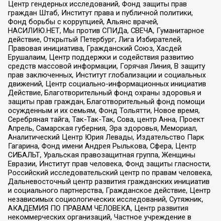
Центр гендерных исследований, Фонд защиты прав
граждан Штаб, Институт права и публичной политики,
Фонд борьбы с коррупцией, Альянс врачей,
НАСИЛИЮ.НЕТ, Мы против СПИДа, СВЕЧА, Гуманитарное
действие, Открытый Петербург, Лига Избирателей,
Правовая инициатива, Гражданский Союз, Хасдей
Ерушалаим, Центр поддержки и содействия развитию
средств массовой информации, Горячая Линия, В защиту
прав заключенных, Институт глобализации и социальных
движений, Центр социально-информационных инициатив
Действие, Благотворительный фонд охраны здоровья и
защиты прав граждан, Благотворительный фонд помощи
осужденным и их семьям, Фонд Тольятти, Новое время,
Серебряная тайга, Так-Так-Так, Сова, центр Анна, Проект
Апрель, Самарская губерния, Эра здоровья, Мемориал,
Аналитический Центр Юрия Левады, Издательство Парк
Гагарина, Фонд имени Андрея Рылькова, Сфера, Центр
СИБАЛЬТ, Уральская правозащитная группа, Женщины
Евразии, Институт прав человека, Фонд защиты гласности,
Российский исследовательский центр по правам человека,
Дальневосточный центр развития гражданских инициатив
и социального партнерства, Гражданское действие, Центр
независимых социологических исследований, Сутяжник,
АКАДЕМИЯ ПО ПРАВАМ ЧЕЛОВЕКА, Центр развития
некоммерческих организаций, Частное учреждение в