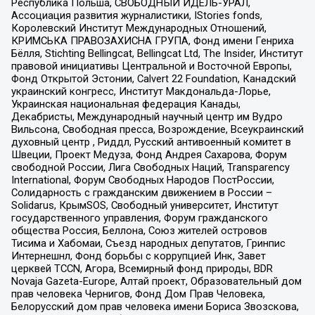
Республика Польша, СВОБОДНЫЙ ИДЕЛЬ-УРАЛ,
Ассоциация развития журналистики, IStories fonds,
Королевский Институт Международных Отношений,
КРИМСЬКА ПРАВОЗАХИСНА ГРУПА, Фонд имени Генриха
Бёлля, Stichting Bellingcat, Bellingcat Ltd, The Insider, Институт
правовой инициативы Центральной и Восточной Европы,
Фонд Открытой Эстонии, Calvert 22 Foundation, Канадский
украинский конгресс, Институт Макдональда-Лорье,
Украинская национальная федерация Канады,
Декабристы, Международный научный центр им Вудро
Вильсона, Свободная пресса, Возрождение, Всеукраинский
духовный центр , Риддл, Русский антивоенный комитет в
Швеции, Проект Медуза, Фонд Андрея Сахарова, Форум
свободной России, Лига Свободных Наций, Transparеncy
International, Форум Свободных Народов ПостРоссии,
Солидарность с гражданским движением в России –
Solidarus, КрымSOS, Свободный университет, Институт
государственного управления, Форум гражданского
общества Россия, Беллона, Союз жителей островов
Тисима и Хабомаи, Съезд народных депутатов, Гринпис
Интернешнл, Фонд борьбы с коррупцией Инк, Завет
церквей TCCN, Агора, Всемирный фонд природы, BDR
Novaja Gazeta-Europe, Алтай проект, Образовательный дом
прав человека Чернигов, Фонд Дом Прав Человека,
Белорусский дом прав человека имени Бориса Звозскова,