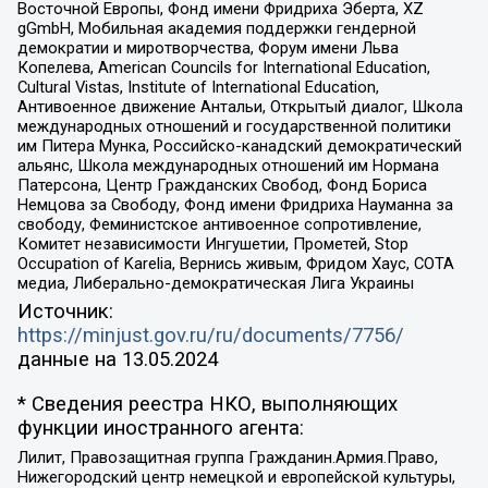
Восточной Европы, Фонд имени Фридриха Эберта, XZ
gGmbH, Мобильная академия поддержки гендерной
демократии и миротворчества, Форум имени Льва
Копелева, American Councils for International Education,
Cultural Vistas, Institute of International Education,
Антивоенное движение Антальи, Открытый диалог, Школа
международных отношений и государственной политики
им Питера Мунка, Российско-канадский демократический
альянс, Школа международных отношений им Нормана
Патерсона, Центр Гражданских Свобод, Фонд Бориса
Немцова за Свободу, Фонд имени Фридриха Науманна за
свободу, Феминистское антивоенное сопротивление,
Комитет независимости Ингушетии, Прометей, Stop
Occupation of Karelia, Вернись живым, Фридом Хаус, СОТА
медиа, Либерально-демократическая Лига Украины
Источник:
https://minjust.gov.ru/ru/documents/7756/
данные на
13.05.2024
* Сведения реестра НКО, выполняющих
функции иностранного агента:
Лилит, Правозащитная группа Гражданин.Армия.Право,
Нижегородский центр немецкой и европейской культуры,