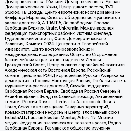
Дом прав человека Тбилиси, Дом прав человека Ереван,
Дом прав человека Крым, Центр дикого лосося, TVR
Studios, ТВ Дождь, Центр европейских исследований им
Вилфрида Мартенса, Сетевое объединение журналистов
расследователей, АЛЛАТРА, За свободную Россию,
Свободная Бурятия, Uralic, UnKremlin, Международная
федерация транспортных рабочих, ИстЧам Финланд,
Гудзоновский институт, Фонд Демократического
Развития, Комитет-2024, Центрально-Европейский
университет, Центр восточноевропейских и
международных исследований, Общество Сторожевой
башни, Библии и трактатов Свидетелей Иеговы,
Гражданский Совет, Центр анализа европейской политики,
Академическая сеть Восточная Европа, Российский
комитет действия, РЭНД корпорейшн, Русская Америка за
демократию в России, Настоящая Россия, Глобальная сеть
журналистов-расследователей, Служба поддержки,
Свободная Россия Берлин, Свободная Россия Северный
Рейн-Вестфалия, Фонд глобальной помощи, Антивоенный
комитет России, Russie-Libertes, La Asocicion de Rusos
Libres, Союз за возвращение Северных территорий,
Крымскотатарский Ресурсный Центр, Глобальный союз
IndustriALL, Russian Election Monitor, Article 19, Мнение
медиа, Федерация анархического черного креста, Радио
Свободная Европа, Германское общество изучения