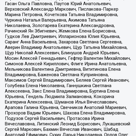
Гасан Ольга Павловна, Паутов Юрий Анатольевич,
Верховский Александр Маркович, Пислакова-Паркер
Марина Петровна, Кочеткова Татьяна Владимировна,
Чуркина Наталья Валерьевна, Акимова Татьяна
Николаевна, Золотарева Екатерина Александровна,
Рачинский Ян Збигневич, Жемкова Елена Борисовна,
Гудков Лев Дмитриевич, Илларионова Юлия Юрьевна,
Саранг Анна Васильевна, Захарова Светлана Сергеевна,
Аверин Владимир Анатольевич, Щур Татьяна Михайловна,
Щур Николай Алексеевич, Блинушов Андрей Юрьевич,
Мосин Алексей Геннадьевич, Гефтер Валентин Михайлович,
Симонов Алексей Кириллович, Флиге Ирина Анатольевна,
Мельникова Валентина Дмитриевна, Вититинова Елена
Владимировна, Баженова Светлана Куприяновна,
Максимов Сергей Владимирович, Беляев Сергей Иванович,
Голубева Елена Николаевна, Ганнушкина Светлана
Алексеевна, Закс Елена Владимировна, Буртина Елена
Юрьевна, Гендель Людмила Залмановна, Кокорина
Екатерина Алексеевна, Шуманов Илья Вячеславович,
Арапова Галина Юрьевна, Свечников Анатолий Мариевич,
Прохоров Вадим Юрьевич, Шахова Елена Владимировна,
Подузов Сергей Васильевич, Протасова Ирина
Вячеславовна, Литинский Леонид Борисович, Лукашевский
Сергей Маркович, Бахмин Вячеслав Иванович, Шабад
Анатолий Ефимович, Сухих Дарья Николаевна, Орлов Олег