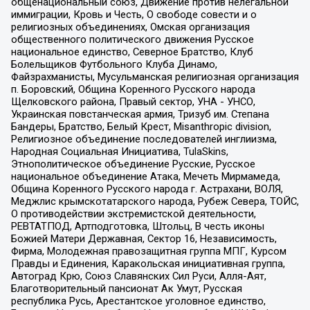
общенациональный союз, Движение против нелегальной
иммиграции, Кровь и Честь, О свободе совести и о
религиозных объединениях, Омская организация
общественного политического движения Русское
национальное единство, Северное Братство, Клуб
Болельщиков Футбольного Клуба Динамо,
Файзрахманисты, Мусульманская религиозная организация
п. Боровский, Община Коренного Русского народа
Щелковского района, Правый сектор, УНА - УНСО,
Украинская повстанческая армия, Тризуб им. Степана
Бандеры, Братство, Белый Крест, Misanthropic division,
Религиозное объединение последователей инглиизма,
Народная Социальная Инициатива, TulaSkins,
Этнополитическое объединение Русские, Русское
национальное объединение Атака, Мечеть Мирмамеда,
Община Коренного Русского народа г. Астрахани, ВОЛЯ,
Меджлис крымскотатарского народа, Рубеж Севера, ТОЙС,
О противодействии экстремистской деятельности,
РЕВТАТПОД, Артподготовка, Штольц, В честь иконы
Божией Матери Державная, Сектор 16, Независимость,
Фирма, Молодежная правозащитная группа МПГ, Курсом
Правды и Единения, Каракольская инициативная группа,
Автоград Крю, Союз Славянских Сил Руси, Алля-Аят,
Благотворительный пансионат Ак Умут, Русская
республика Русь, Арестантское уголовное единство,