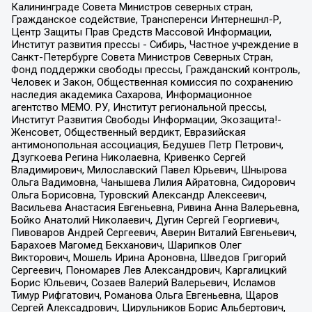
Калининграде Совета Министров северных стран,
Гражданское содействие, Трансперенси Интернешнл-Р,
Центр Защиты Прав Средств Массовой Информации,
Институт развития прессы - Сибирь, Частное учреждение в
Санкт-Петербурге Совета Министров Северных Стран,
Фонд поддержки свободы прессы, Гражданский контроль,
Человек и Закон, Общественная комиссия по сохранению
наследия академика Сахарова, Информационное
агентство МЕМО. РУ, Институт региональной прессы,
Институт Развития Свободы Информации, Экозащита!-
Женсовет, Общественный вердикт, Евразийская
антимонопольная ассоциация, Бедушев Петр Петрович,
Дзугкоева Регина Николаевна, Кривенко Сергей
Владимирович, Милославский Павел Юрьевич, Шнырова
Ольга Вадимовна, Чанышева Лилия Айратовна, Сидорович
Ольга Борисовна, Туровский Александр Алексеевич,
Васильева Анастасия Евгеньевна, Ривина Анна Валерьевна,
Бойко Анатолий Николаевич, Дугин Сергей Георгиевич,
Пивоваров Андрей Сергеевич, Аверин Виталий Евгеньевич,
Барахоев Магомед Бекханович, Шарипков Олег
Викторович, Мошель Ирина Ароновна, Шведов Григорий
Сергеевич, Пономарев Лев Александрович, Каргалицкий
Борис Юльевич, Созаев Валерий Валерьевич, Исламов
Тимур Рифгатович, Романова Ольга Евгеньевна, Щаров
Сергей Алексадрович, Цирульников Борис Альбертович,