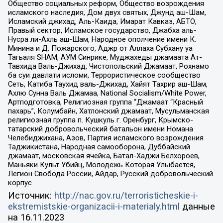
Общество социальных реформ, Общество возрождения
исламского наследия, Дом двух святых, Джунд аш-Шам,
Исламский джихад, Аль-Каида, Имарат Кавказ, АБТО,
Правый сектор, Исламское государство, Джабха аль-
Нусра ли-Ахль аш-Шам, Народное ополчение имени К.
Минина и Д. Пожарского, Аджр от Аллаха Субхану уа
Тагьаля SHAM, АУМ Синрике, Муджахеды джамаата Ат-
Тавхида Валь-Джихад, Чистопольский Джамаат, Рохнамо
ба суи давлати исломи, Террористическое сообщество
Сеть, Катиба Таухид валь-Джихад, Хайят Тахрир аш-Шам,
Ахлю Сунна Валь Джамаа, National Socialism/White Power,
Артподготовка, Религиозная группа “Джамаат “Красный
пахарь”, Колумбайн, Хатлонский джамаат, Мусульманская
религиозная группа п. Кушкуль г. Оренбург, Крымско-
татарский добровольческий батальон имени Номана
Челебиджихана, Азов, Партия исламского возрождения
Таджикистана, Народная самооборона, Дуббайский
джамаат, московская ячейка, Батал-Хаджи Белхороев,
Маньяки Культ Убийц, Молодёжь Которая Улыбается,
Легион Свобода России, Айдар, Русский добровольческий
корпус
Источник:
http://nac.gov.ru/terroristicheskie-i-
ekstremistskie-organizacii-i-materialy.html
данные
на
16.11.2023