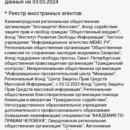
данные на
03.05.2024
* Реестр иностранных агентов:
Калининградская региональная общественная организация "Экозащита!-Женсовет", Фонд содействия защите прав и свобод граждан "Общественный вердикт", Фонд "Институт Развития Свободы Информации", Частное учреждение "Информационное агентство МЕМО. РУ", Региональная общественная организация "Общественная комиссия по сохранению наследия академика Сахарова", Фонд поддержки свободы прессы, Санкт-Петербургская общественная правозащитная организация "Гражданский контроль", Межрегиональная общественная организация "Информационно-просветительский центр "Мемориал", Региональный Фонд "Центр Защиты Прав Средств Массовой Информации", с 05.12.2023 Фонд "Центр Защиты Прав Средств массовой информации", Региональная общественная благотворительная организация помощи беженцам и мигрантам "Гражданское содействие", Негосударственное образовательное учреждение дополнительного профессионального образования (повышение квалификации) специалистов "АКАДЕМИЯ ПО ПРАВАМ ЧЕЛОВЕКА", Свердловская региональная общественная организация "Сутяжник", Автономная некоммерческая организация "Центр независимых социологических исследований", Союз общественных объединений "Российский исследовательский центр по правам человека", Региональное общественное учреждение научно-информационный центр "МЕМОРИАЛ", Некоммерческая организация "Фонд защиты гласности", Автономная некоммерческая организация "Институт прав человека", Городская общественная организация "Екатеринбургское общество "МЕМОРИАЛ", Городская общественная организация "Рязанское историко-просветительское и правозащитное общество "Мемориал" (Рязанский Мемориал), Челябинский региональный орган общественной самодеятельности – женское общественное объединение "Женщины Евразии", Челябинский региональный орган общественной самодеятельности "Уральская правозащитная группа", Фонд содействия защите здоровья и социальной справедливости имени Андрея Рылькова, Автономная Некоммерческая Организация "Аналитический Центр Юрия Левады", Автономная некоммерческая организация социальной поддержки населения "Проект Апрель", Региональная общественная организация помощи женщинам и детям, находящимся в кризисной ситуации "Информационно-методический центр "Анна", Фонд содействия развитию массовых коммуникаций и правовому просвещению "Так-так-Так", Фонд содействия устойчивому развитию "Серебряная тайга", Свердловский региональный общественный фонд социальных проектов "Новое время", "Idel.Реалии", Кавказ.Реалии, Крым.Реалии, Телеканал Настоящее Время, Татаро-башкирская служба Радио Свобода (Azatliq Radiosi), Радио Свободная Европа/Радио Свобода (PCE/PC), "Сибирь.Реалии", "Фактограф", Благотворительный фонд помощи осужденным и их семьям, Автономная некоммерческая организация "Институт глобализации и социальных движений", Фонд "В защиту прав заключенных", Частное учреждение "Центр поддержки и содействия развитию средств массовой информации", Пензенский региональный общественный благотворительный фонд "Гражданский союз", "Север.Реалии", Некоммерческая организация Фонд "Правовая инициатива", Общество с ограниченной ответственностью "Радио Свободная Европа/Радио Свобода", Чешское информационное агентство "MEDIUM-ORIENT", Красноярская региональная общественная организация "Мы против СПИДа", Камалягин Денис Николаевич, Маркелов Сергей Евгеньевич, Пономарев Лев Александрович, Савицкая Людмила Алексеевна, Автономная некоммерческая организация "Центр по работе с проблемой насилия "НАСИЛИЮ.НЕТ", Межрегиональный профессиональный союз работников здравоохранения "Альянс врачей", Юридическое лицо, зарегистрированное в Латвийской Республике, SIA "Medusa Project" (регистрационный номер 40103797863, дата регистрации 10.06.2014), Некоммерческая организация "Фонд по борьбе с коррупцией", Автономная некоммерческая организация "Институт права и публичной политики", Баданин Роман Сергеевич, Гликин Максим Александрович, Железнова Мария Михайловна, Лукьянова Юлия Сергеевна, Маетная Елизавета Витальевна, Маняхин Петр Борисович, Чуракова Ольга Владимировна, Ярош Юлия Петровна, Юридическое лицо "The Insider SIA", зарегистрированное в Риге, Латвийская Республика (дата регистрации 26.06.2015), являющееся администратором доменного имени интернет-издания "The Insider SIA", https://theins.ru, Постернак Алексей Евгеньевич, Рубин Михаил Аркадьевич, Анин Роман Александрович, Юридическое лицо Istories fonds, зарегистрированное в Латвийской Республике (регистрационный номер 50008295751, дата регистрации 24.02.2020), Великовский Дмитрий Александрович, Долинина Ирина Николаевна, Мароховская Алеся Алексеевна, Шлейнов Роман Юрьевич, Шмагун Олеся Валентиновна, Общество с ограниченной ответственностью "Альтаир 2021", Общество с ограниченной ответственностью "Вега 2021", Общество с ограниченной ответственностью "Главный редактор 2021", Общество с ограниченной ответственностью "Ромашки монолит", Важенков Артем Валерьевич, Ивановская областная общественная организация "Центр гендерных исследований", Гурман Юрий Альбертович, Медиапроект "ОВД-Инфо", Егоров Владимир Владимирович, Жилинский Владимир Александрович, Общество с ограниченной ответственностью "ЗП", Иванова София Юрьевна, Карезина Инна Павловна, Кильтау Екатерина Викторовна, Петров Алексей Викторович, Пискунов Сергей Евгеньевич, Смирнов Сергей Сергеевич, Тихонов Михаил Сергеевич, Общество с ограниченной ответственностью "ЖУРНАЛИСТ-ИНОСТРАННЫЙ АГЕНТ", Арапова Галина Юрьевна, Вольтская Татьяна Анатольевна, Американская компания "Mason G.E.S. Anonymous Foundation" (США), являющаяся владельцем интернет-издания https://mnews.world/, Компания "Stichting Bellingcat", зарегистрированная в Нидерландах (дата регистрации 11.07.2018), Захаров Андрей Вячеславович, Клепиковская Екатерина Дмитриевна, Общество с ограниченной ответственностью "МЕМО", Перл Роман Александрович, Симонов Евгений Алексеевич, Соловьева Елена Анатольевна, Сотников Даниил Владимирович, Сурначева Елизавета Дмитриевна, Автономная некоммерческая организация по защите прав человека и информированию населения "Якутия – Наше Мнение", Общество с ограниченной ответственностью "Москоу диджитал медиа", с 26.01.2023 Общество с ограниченной ответственностью "Чайка Белые сады", Ветошкина Валерия Валерьевна, Заговора Максим Александрович, Межрегиональное общественное движение "Российская ЛГБТ - сеть", Оленичев Максим Владимирович, Павлов Иван Юрьевич, Скворцова Елена Сергеевна, Общество с ограниченной ответственностью "Как бы инагент", Кочетков Игорь Викторович, Общество с ограниченной ответственностью "Честные выборы", Еланчик Олег Александрович, Общество с ограниченной ответственностью "Нобелевский призыв", Гималова Регина Эмилевна, Григорьев Андрей Валерьевич, Григорьева Алина Александровна, Ассоциация по содействию защите прав призывников, альтернативнослужащих и военнослужащих "Правозащитная группа "Гражданин.Армия.Право", Хисамова Регина Фаритовна, Автономная некоммерческая организация по реализации социально-правовых программ "Лилит", Дальневосточное общественное движение "Маяк", Санкт-Петербургская ЛГБТ-инициативная группа "Выход", Инициативная группа ЛГБТ+ "Реверс", Алексеев Андрей Викторович, Бекбулатова Таисия Львовна, Беляев Иван Михайлович, Владыкина Елена Сергеевна, Гельман Марат Александрович, Никульшина Вероника Юрьевна, Толоконникова Надежда Андреевна, Шендерович Виктор Анатольевич, Общество с ограниченной ответственностью "Данное сообщение", Общество с ограниченной ответственностью Издательский дом "Новая глава", Айнбиндер Александра Александровна, Московский комьюнити-центр для ЛГБТ+инициатив, Благотворительный фонд развития филантропии, Deutsche Welle (Германия, Kurt-Schumacher-Strasse 3, 53113 Bonn), Борзунова Мария Михайловна, Воробьев Виктор Викторович, Голубева Анна Львовна, Константинова Алла Михайловна, Малкова Ирина Владимировна, Мурадов Мурад Абдулгалимович, Осетинская Елизавета Николаевна, Понасенков Евгений Николаевич, Ганапольский Матвей Юрьевич, Киселев Евгений Алексеевич, Борухович Ирина Григорьевна, Дремин Иван Тимофеевич, Дубровский Дмитрий Викторович, Красноярская региональная общественная организация поддержки и развития альтернативных образовательных технологий и межкультурных коммуникаций "ИНТЕРРА", Маяковская Екатерина Алексеевна, Фейгин Марк Захарович, Филимонов Андрей Викторович, Дзугкоева Регина Николаевна, Доброхотов Роман Александрович, Дудь Юрий Александрович, Елкин Сергей Владимирович, Кругликов Кирилл Игоревич, Сабунаева Мария Леонидовна, Семенов Алексей Владимирович, Шаинян Карен Багратович, Шульман Екатерина Михайловна, Асафьев Артур Валерьевич, Вахштайн Виктор Семенович, Венедиктов Алексей Алексеевич, Лушникова Екатерина Евгеньевна, Волков Леонид Михайлович, Невзоров Александр Глебович, Пархоменко Сергей Борисович, Сироткин Ярослав Николаевич, Кара-Мурза Владимир Владимирович, Баранова Наталья Владимировна, Гозман Леонид Яковлевич, Кагарлицкий Борис Юльевич, Климарев Михаил Валерьевич, Милов Владимир Станиславович, Автономная некоммерческая организация Краснодарский центр современного искусства "Типография", Моргенштерн Алишер Тагирович, Соболь Любовь Эдуардовна, Общество с ограниченной ответственностью "ЛИЗА НОРМ", Каспаров Гарри Кимович, Ходорковский Михаил Борисович, Общество с ограниченной ответственностью "Апрельские тезисы", Данилович Ирина Брониславовна, Кашин Олег Владимирович, Петров Николай Владимирович, Пивоваров Алексей Владимирович, Соколов Михаил Владимирович, Цветкова Юлия Владимировна, Чичваркин Евгений Александрович, Комитет против пыток/Команда против пыток, Общество с ограниченной ответственностью "Первый научный", Общество с ограниченной ответственностью "Вертолет и ко", Белоцерковская Вероника Борисовна, Кац Максим Евгеньевич, Лазарева Татьяна Юрьевна, Шаведдинов Руслан Табризович, Яшин Илья Валерьевич, Общество с ограниченной ответственностью "Иноагент ААВ", Алешковский Дмитрий Петрович, Альбац Евгения Марковна, Быков Дмитрий Львович, Галямина Юлия Евгеньевна, Лойко Сергей Леонидович, Мартынов Кирилл Константинович, Медведев Сергей Александрович, Крашенинников Федор Геннадиевич, Гордеева Катерина Вл