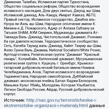
Движение Талибан, Исламская партия Туркестана,
Общество социальных реформ, Общество возрождения
исламского наследия, Дом двух святых, Джунд аш-Шам,
Исламский джихад, Аль-Каида, Имарат Кавказ, АБТО,
Правый сектор, Исламское государство, Джабха аль-
Нусра ли-Ахль аш-Шам, Народное ополчение имени К.
Минина и Д. Пожарского, Аджр от Аллаха Субхану уа
Тагьаля SHAM, АУМ Синрике, Муджахеды джамаата Ат-
Тавхида Валь-Джихад, Чистопольский Джамаат, Рохнамо
ба суи давлати исломи, Террористическое сообщество
Сеть, Катиба Таухид валь-Джихад, Хайят Тахрир аш-Шам,
Ахлю Сунна Валь Джамаа, National Socialism/White Power,
Артподготовка, Религиозная группа “Джамаат “Красный
пахарь”, Колумбайн, Хатлонский джамаат, Мусульманская
религиозная группа п. Кушкуль г. Оренбург, Крымско-
татарский добровольческий батальон имени Номана
Челебиджихана, Азов, Партия исламского возрождения
Таджикистана, Народная самооборона, Дуббайский
джамаат, московская ячейка, Батал-Хаджи Белхороев,
Маньяки Культ Убийц, Молодёжь Которая Улыбается,
Легион Свобода России, Айдар, Русский добровольческий
корпус
Источник:
http://nac.gov.ru/terroristicheskie-i-
ekstremistskie-organizacii-i-materialy.html
данные