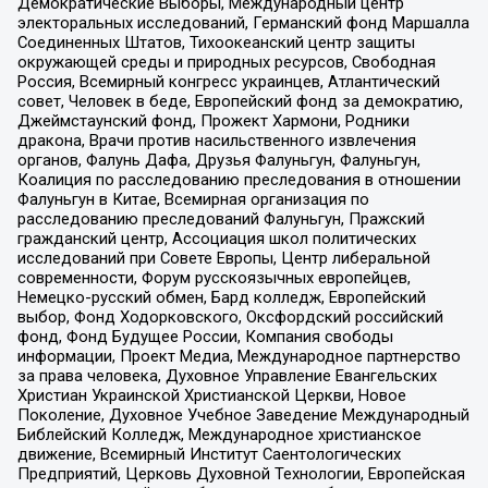
Демократические Выборы, Международный центр
электоральных исследований, Германский фонд Маршалла
Соединенных Штатов, Тихоокеанский центр защиты
окружающей среды и природных ресурсов, Свободная
Россия, Всемирный конгресс украинцев, Атлантический
совет, Человек в беде, Европейский фонд за демократию,
Джеймстаунский фонд, Прожект Хармони, Родники
дракона, Врачи против насильственного извлечения
органов, Фалунь Дафа, Друзья Фалуньгун, Фалуньгун,
Коалиция по расследованию преследования в отношении
Фалуньгун в Китае, Всемирная организация по
расследованию преследований Фалуньгун, Пражский
гражданский центр, Ассоциация школ политических
исследований при Совете Европы, Центр либеральной
современности, Форум русскоязычных европейцев,
Немецко-русский обмен, Бард колледж, Европейский
выбор, Фонд Ходорковского, Оксфордский российский
фонд, Фонд Будущее России, Компания свободы
информации, Проект Медиа, Международное партнерство
за права человека, Духовное Управление Евангельских
Христиан Украинской Христианской Церкви, Новое
Поколение, Духовное Учебное Заведение Международный
Библейский Колледж, Международное христианское
движение, Всемирный Институт Саентологических
Предприятий, Церковь Духовной Технологии, Европейская