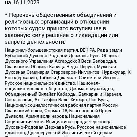
на
16.11.2023
* Перечень общественных объединений и
религиозных организаций в отношении
которых судом принято вступившее в
законную силу решение о ликвидации или
запрете деятельности:
Национал-большевистская партия, ВЕК РА, Рада земли
Кубанской Духовно Родовой Державы Русь, Община
Духовного Управления Асгардской Веси Беловодья,
Славянская Община Капища Веды Перуна, Мужская
Духовная Семинария Староверов-Инглингов, Нурджулар, К
Богодержавию, Таблиги Джамаат, Свидетели Иеговы,
Русское национальное единство, Национал-
социалистическое общество, Джамаат мувахидов,
Объединенный Вилайат Кабарды, Балкарии и Карачая,
Союз славян, Ат-Такфир Валь-Хиджра, Пит Буль,
Национал-социалистическая рабочая партия России,
Славянский союз, Формат-18, Благородный Орден
Дьявола, Армия воли народа, Национальная
Социалистическая Инициатива города Череповца,
Духовно-Родовая Держава Русь, Русское национальное
единство, Древнерусской Инглистической церкви