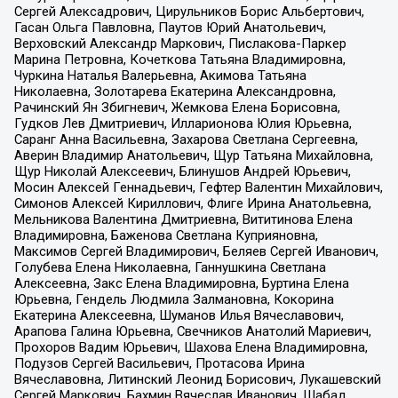
Сергей Алексадрович, Цирульников Борис Альбертович,
Гасан Ольга Павловна, Паутов Юрий Анатольевич,
Верховский Александр Маркович, Пислакова-Паркер
Марина Петровна, Кочеткова Татьяна Владимировна,
Чуркина Наталья Валерьевна, Акимова Татьяна
Николаевна, Золотарева Екатерина Александровна,
Рачинский Ян Збигневич, Жемкова Елена Борисовна,
Гудков Лев Дмитриевич, Илларионова Юлия Юрьевна,
Саранг Анна Васильевна, Захарова Светлана Сергеевна,
Аверин Владимир Анатольевич, Щур Татьяна Михайловна,
Щур Николай Алексеевич, Блинушов Андрей Юрьевич,
Мосин Алексей Геннадьевич, Гефтер Валентин Михайлович,
Симонов Алексей Кириллович, Флиге Ирина Анатольевна,
Мельникова Валентина Дмитриевна, Вититинова Елена
Владимировна, Баженова Светлана Куприяновна,
Максимов Сергей Владимирович, Беляев Сергей Иванович,
Голубева Елена Николаевна, Ганнушкина Светлана
Алексеевна, Закс Елена Владимировна, Буртина Елена
Юрьевна, Гендель Людмила Залмановна, Кокорина
Екатерина Алексеевна, Шуманов Илья Вячеславович,
Арапова Галина Юрьевна, Свечников Анатолий Мариевич,
Прохоров Вадим Юрьевич, Шахова Елена Владимировна,
Подузов Сергей Васильевич, Протасова Ирина
Вячеславовна, Литинский Леонид Борисович, Лукашевский
Сергей Маркович, Бахмин Вячеслав Иванович, Шабад