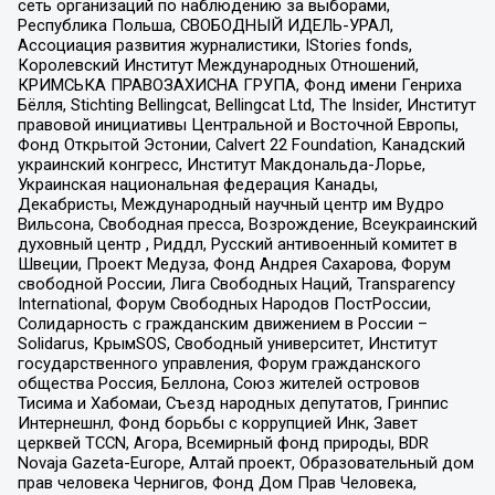
сеть организаций по наблюдению за выборами,
Республика Польша, СВОБОДНЫЙ ИДЕЛЬ-УРАЛ,
Ассоциация развития журналистики, IStories fonds,
Королевский Институт Международных Отношений,
КРИМСЬКА ПРАВОЗАХИСНА ГРУПА, Фонд имени Генриха
Бёлля, Stichting Bellingcat, Bellingcat Ltd, The Insider, Институт
правовой инициативы Центральной и Восточной Европы,
Фонд Открытой Эстонии, Calvert 22 Foundation, Канадский
украинский конгресс, Институт Макдональда-Лорье,
Украинская национальная федерация Канады,
Декабристы, Международный научный центр им Вудро
Вильсона, Свободная пресса, Возрождение, Всеукраинский
духовный центр , Риддл, Русский антивоенный комитет в
Швеции, Проект Медуза, Фонд Андрея Сахарова, Форум
свободной России, Лига Свободных Наций, Transparеncy
International, Форум Свободных Народов ПостРоссии,
Солидарность с гражданским движением в России –
Solidarus, КрымSOS, Свободный университет, Институт
государственного управления, Форум гражданского
общества Россия, Беллона, Союз жителей островов
Тисима и Хабомаи, Съезд народных депутатов, Гринпис
Интернешнл, Фонд борьбы с коррупцией Инк, Завет
церквей TCCN, Агора, Всемирный фонд природы, BDR
Novaja Gazeta-Europe, Алтай проект, Образовательный дом
прав человека Чернигов, Фонд Дом Прав Человека,