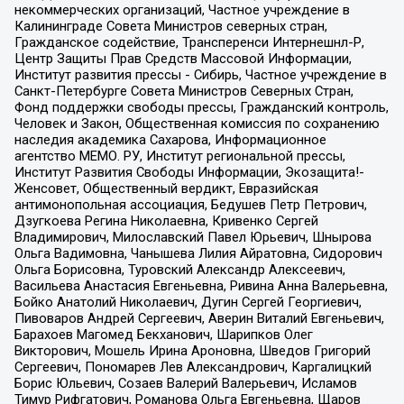
некоммерческих организаций, Частное учреждение в
Калининграде Совета Министров северных стран,
Гражданское содействие, Трансперенси Интернешнл-Р,
Центр Защиты Прав Средств Массовой Информации,
Институт развития прессы - Сибирь, Частное учреждение в
Санкт-Петербурге Совета Министров Северных Стран,
Фонд поддержки свободы прессы, Гражданский контроль,
Человек и Закон, Общественная комиссия по сохранению
наследия академика Сахарова, Информационное
агентство МЕМО. РУ, Институт региональной прессы,
Институт Развития Свободы Информации, Экозащита!-
Женсовет, Общественный вердикт, Евразийская
антимонопольная ассоциация, Бедушев Петр Петрович,
Дзугкоева Регина Николаевна, Кривенко Сергей
Владимирович, Милославский Павел Юрьевич, Шнырова
Ольга Вадимовна, Чанышева Лилия Айратовна, Сидорович
Ольга Борисовна, Туровский Александр Алексеевич,
Васильева Анастасия Евгеньевна, Ривина Анна Валерьевна,
Бойко Анатолий Николаевич, Дугин Сергей Георгиевич,
Пивоваров Андрей Сергеевич, Аверин Виталий Евгеньевич,
Барахоев Магомед Бекханович, Шарипков Олег
Викторович, Мошель Ирина Ароновна, Шведов Григорий
Сергеевич, Пономарев Лев Александрович, Каргалицкий
Борис Юльевич, Созаев Валерий Валерьевич, Исламов
Тимур Рифгатович, Романова Ольга Евгеньевна, Щаров