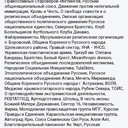
Православных Староверов-Инглингов, Русский
общенациональный союз, Движение против нелегальной
иммиграции, Кровь и Честь, О свободе совести и о
религиозных объединениях, Омская организация
общественного политического движения Русское
национальное единство, Северное Братство, Клуб
Болельщиков Футбольного Клуба Динамо,
Файзрахманисты, Мусульманская религиозная организация
п. Боровский, Община Коренного Русского народа
Щелковского района, Правый сектор, УНА - УНСО,
Украинская повстанческая армия, Тризуб им. Степана
Бандеры, Братство, Белый Крест, Misanthropic division,
Религиозное объединение последователей инглиизма,
Народная Социальная Инициатива, TulaSkins,
Этнополитическое объединение Русские, Русское
национальное объединение Атака, Мечеть Мирмамеда,
Община Коренного Русского народа г. Астрахани, ВОЛЯ,
Меджлис крымскотатарского народа, Рубеж Севера, ТОЙС,
О противодействии экстремистской деятельности,
РЕВТАТПОД, Артподготовка, Штольц, В честь иконы
Божией Матери Державная, Сектор 16, Независимость,
Фирма, Молодежная правозащитная группа МПГ, Курсом
Правды и Единения, Каракольская инициативная группа,
Автоград Крю, Союз Славянских Сил Руси, Алля-Аят,
Благотворительный пансионат Ак Умут, Русская