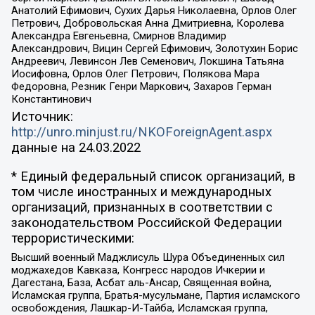
Анатолий Ефимович, Сухих Дарья Николаевна, Орлов Олег
Петрович, Добровольская Анна Дмитриевна, Королева
Александра Евгеньевна, Смирнов Владимир
Александрович, Вицин Сергей Ефимович, Золотухин Борис
Андреевич, Левинсон Лев Семенович, Локшина Татьяна
Иосифовна, Орлов Олег Петрович, Полякова Мара
Федоровна, Резник Генри Маркович, Захаров Герман
Константинович
Источник:
http://unro.minjust.ru/NKOForeignAgent.aspx
данные на
24.03.2022
* Единый федеральный список организаций, в
том числе иностранных и международных
организаций, признанных в соответствии с
законодательством Российской Федерации
террористическими:
Высший военный Маджлисуль Шура Объединенных сил
моджахедов Кавказа, Конгресс народов Ичкерии и
Дагестана, База, Асбат аль-Ансар, Священная война,
Исламская группа, Братья-мусульмане, Партия исламского
освобождения, Лашкар-И-Тайба, Исламская группа,