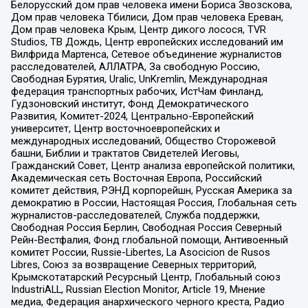
Белорусский дом прав человека имени Бориса Звозскова,
Дом прав человека Тбилиси, Дом прав человека Ереван,
Дом прав человека Крым, Центр дикого лосося, TVR
Studios, ТВ Дождь, Центр европейских исследований им
Вилфрида Мартенса, Сетевое объединение журналистов
расследователей, АЛЛАТРА, За свободную Россию,
Свободная Бурятия, Uralic, UnKremlin, Международная
федерация транспортных рабочих, ИстЧам Финланд,
Гудзоновский институт, Фонд Демократического
Развития, Комитет-2024, Центрально-Европейский
университет, Центр восточноевропейских и
международных исследований, Общество Сторожевой
башни, Библии и трактатов Свидетелей Иеговы,
Гражданский Совет, Центр анализа европейской политики,
Академическая сеть Восточная Европа, Российский
комитет действия, РЭНД корпорейшн, Русская Америка за
демократию в России, Настоящая Россия, Глобальная сеть
журналистов-расследователей, Служба поддержки,
Свободная Россия Берлин, Свободная Россия Северный
Рейн-Вестфалия, Фонд глобальной помощи, Антивоенный
комитет России, Russie-Libertes, La Asocicion de Rusos
Libres, Союз за возвращение Северных территорий,
Крымскотатарский Ресурсный Центр, Глобальный союз
IndustriALL, Russian Election Monitor, Article 19, Мнение
медиа, Федерация анархического черного креста, Радио