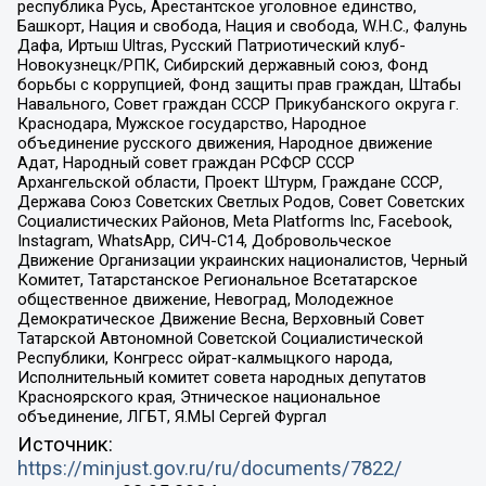
республика Русь, Арестантское уголовное единство,
Башкорт, Нация и свобода, Нация и свобода, W.H.С., Фалунь
Дафа, Иртыш Ultras, Русский Патриотический клуб-
Новокузнецк/РПК, Сибирский державный союз, Фонд
борьбы с коррупцией, Фонд защиты прав граждан, Штабы
Навального, Совет граждан СССР Прикубанского округа г.
Краснодара, Мужское государство, Народное
объединение русского движения, Народное движение
Адат, Народный совет граждан РСФСР СССР
Архангельской области, Проект Штурм, Граждане СССР,
Держава Союз Советских Светлых Родов, Совет Советских
Социалистических Районов, Meta Platforms Inc, Facebook,
Instagram, WhatsApp, СИЧ-С14, Добровольческое
Движение Организации украинских националистов, Черный
Комитет, Татарстанское Региональное Всетатарское
общественное движение, Невоград, Молодежное
Демократическое Движение Весна, Верховный Совет
Татарской Автономной Советской Социалистической
Республики, Конгресс ойрат-калмыцкого народа,
Исполнительный комитет совета народных депутатов
Красноярского края, Этническое национальное
объединение, ЛГБТ, Я.МЫ Сергей Фургал
Источник:
https://minjust.gov.ru/ru/documents/7822/