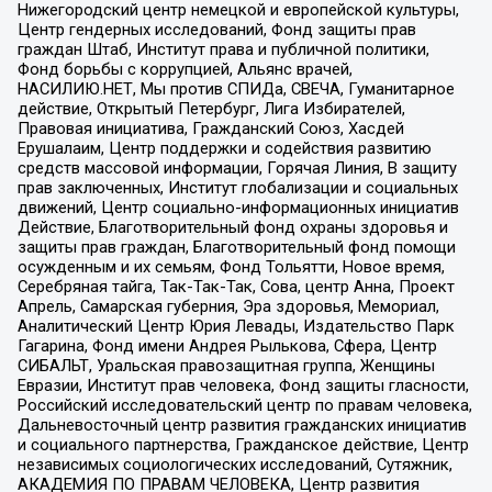
Нижегородский центр немецкой и европейской культуры,
Центр гендерных исследований, Фонд защиты прав
граждан Штаб, Институт права и публичной политики,
Фонд борьбы с коррупцией, Альянс врачей,
НАСИЛИЮ.НЕТ, Мы против СПИДа, СВЕЧА, Гуманитарное
действие, Открытый Петербург, Лига Избирателей,
Правовая инициатива, Гражданский Союз, Хасдей
Ерушалаим, Центр поддержки и содействия развитию
средств массовой информации, Горячая Линия, В защиту
прав заключенных, Институт глобализации и социальных
движений, Центр социально-информационных инициатив
Действие, Благотворительный фонд охраны здоровья и
защиты прав граждан, Благотворительный фонд помощи
осужденным и их семьям, Фонд Тольятти, Новое время,
Серебряная тайга, Так-Так-Так, Сова, центр Анна, Проект
Апрель, Самарская губерния, Эра здоровья, Мемориал,
Аналитический Центр Юрия Левады, Издательство Парк
Гагарина, Фонд имени Андрея Рылькова, Сфера, Центр
СИБАЛЬТ, Уральская правозащитная группа, Женщины
Евразии, Институт прав человека, Фонд защиты гласности,
Российский исследовательский центр по правам человека,
Дальневосточный центр развития гражданских инициатив
и социального партнерства, Гражданское действие, Центр
независимых социологических исследований, Сутяжник,
АКАДЕМИЯ ПО ПРАВАМ ЧЕЛОВЕКА, Центр развития