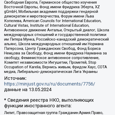
Свободная Европа, Германское общество изучения
Восточной Европы, Фонд имени Фридриха Эберта, XZ
gGmbH, Мобильная академия поддержки гендерной
демократии и миротворчества, Форум имени Льва
Копелева, American Councils for International Education,
Cultural Vistas, Institute of International Education,
Антивоенное движение Антальи, Открытый диалог, Школа
международных отношений и государственной политики
им Питера Мунка, Российско-канадский демократический
альянс, Школа международных отношений им Нормана
Патерсона, Центр Гражданских Свобод, Фонд Бориса
Немцова за Свободу, Фонд имени Фридриха Науманна за
свободу, Феминистское антивоенное сопротивление,
Комитет независимости Ингушетии, Прометей, Stop
Occupation of Karelia, Вернись живым, Фридом Хаус, СОТА
медиа, Либерально-демократическая Лига Украины
Источник:
https://minjust.gov.ru/ru/documents/7756/
данные на
13.05.2024
* Сведения реестра НКО, выполняющих
функции иностранного агента:
Лилит, Правозащитная группа Гражданин.Армия.Право,