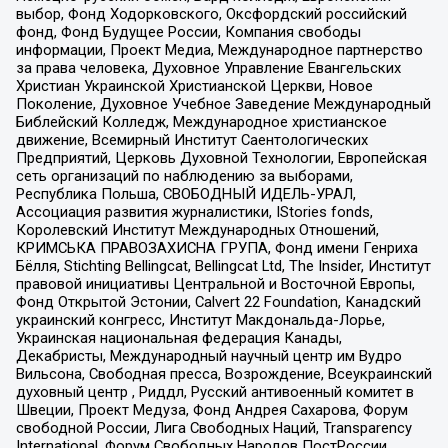
выбор, Фонд Ходорковского, Оксфордский российский
фонд, Фонд Будущее России, Компания свободы
информации, Проект Медиа, Международное партнерство
за права человека, Духовное Управление Евангельских
Христиан Украинской Христианской Церкви, Новое
Поколение, Духовное Учебное Заведение Международный
Библейский Колледж, Международное христианское
движение, Всемирный Институт Саентологических
Предприятий, Церковь Духовной Технологии, Европейская
сеть организаций по наблюдению за выборами,
Республика Польша, СВОБОДНЫЙ ИДЕЛЬ-УРАЛ,
Ассоциация развития журналистики, IStories fonds,
Королевский Институт Международных Отношений,
КРИМСЬКА ПРАВОЗАХИСНА ГРУПА, Фонд имени Генриха
Бёлля, Stichting Bellingcat, Bellingcat Ltd, The Insider, Институт
правовой инициативы Центральной и Восточной Европы,
Фонд Открытой Эстонии, Calvert 22 Foundation, Канадский
украинский конгресс, Институт Макдональда-Лорье,
Украинская национальная федерация Канады,
Декабристы, Международный научный центр им Вудро
Вильсона, Свободная пресса, Возрождение, Всеукраинский
духовный центр , Риддл, Русский антивоенный комитет в
Швеции, Проект Медуза, Фонд Андрея Сахарова, Форум
свободной России, Лига Свободных Наций, Transparеncy
International, Форум Свободных Народов ПостРоссии,