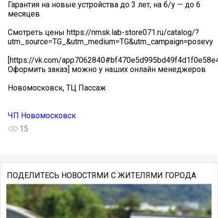
Гарантия на новые устройства до 3 лет, на б/у — до 6
месяцев
Смотреть цены https://nmsk.lab-store071.ru/catalog/?
utm_source=TG_&utm_medium=TG&utm_campaign=posevy
[https://vk.com/app7062840#bf470e5d995bd49f4d1f0e58e
Оформить заказ] можно у наших онлайн менеджеров
Новомосковск, ТЦ Пассаж
ЧП Новомосковск
15
ПОДЕЛИТЕСЬ НОВОСТЯМИ С ЖИТЕЛЯМИ ГОРОДА