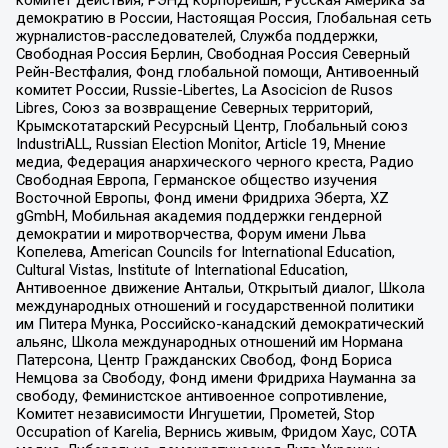
комитет действия, РЭНД корпорейшн, Русская Америка за
демократию в России, Настоящая Россия, Глобальная сеть
журналистов-расследователей, Служба поддержки,
Свободная Россия Берлин, Свободная Россия Северный
Рейн-Вестфалия, Фонд глобальной помощи, Антивоенный
комитет России, Russie-Libertes, La Asocicion de Rusos
Libres, Союз за возвращение Северных территорий,
Крымскотатарский Ресурсный Центр, Глобальный союз
IndustriALL, Russian Election Monitor, Article 19, Мнение
медиа, Федерация анархического черного креста, Радио
Свободная Европа, Германское общество изучения
Восточной Европы, Фонд имени Фридриха Эберта, XZ
gGmbH, Мобильная академия поддержки гендерной
демократии и миротворчества, Форум имени Льва
Копелева, American Councils for International Education,
Cultural Vistas, Institute of International Education,
Антивоенное движение Антальи, Открытый диалог, Школа
международных отношений и государственной политики
им Питера Мунка, Российско-канадский демократический
альянс, Школа международных отношений им Нормана
Патерсона, Центр Гражданских Свобод, Фонд Бориса
Немцова за Свободу, Фонд имени Фридриха Науманна за
свободу, Феминистское антивоенное сопротивление,
Комитет независимости Ингушетии, Прометей, Stop
Occupation of Karelia, Вернись живым, Фридом Хаус, СОТА