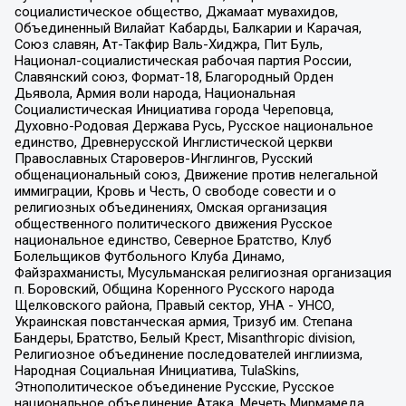
социалистическое общество, Джамаат мувахидов,
Объединенный Вилайат Кабарды, Балкарии и Карачая,
Союз славян, Ат-Такфир Валь-Хиджра, Пит Буль,
Национал-социалистическая рабочая партия России,
Славянский союз, Формат-18, Благородный Орден
Дьявола, Армия воли народа, Национальная
Социалистическая Инициатива города Череповца,
Духовно-Родовая Держава Русь, Русское национальное
единство, Древнерусской Инглистической церкви
Православных Староверов-Инглингов, Русский
общенациональный союз, Движение против нелегальной
иммиграции, Кровь и Честь, О свободе совести и о
религиозных объединениях, Омская организация
общественного политического движения Русское
национальное единство, Северное Братство, Клуб
Болельщиков Футбольного Клуба Динамо,
Файзрахманисты, Мусульманская религиозная организация
п. Боровский, Община Коренного Русского народа
Щелковского района, Правый сектор, УНА - УНСО,
Украинская повстанческая армия, Тризуб им. Степана
Бандеры, Братство, Белый Крест, Misanthropic division,
Религиозное объединение последователей инглиизма,
Народная Социальная Инициатива, TulaSkins,
Этнополитическое объединение Русские, Русское
национальное объединение Атака, Мечеть Мирмамеда,