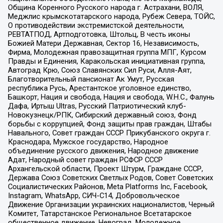
Община Коренного Русского народа г. Астрахани, ВОЛЯ,
Меджлис крымскотатарского народа, Рубеж Севера, ТОЙС,
О противодействии экстремистской деятельности,
РЕВТАТПОД, Артподготовка, Штольц, В честь иконы
Божией Матери Державная, Сектор 16, Независимость,
Фирма, Молодежная правозащитная группа МПГ, Курсом
Правды и Единения, Каракольская инициативная группа,
Автоград Крю, Союз Славянских Сил Руси, Алля-Аят,
Благотворительный пансионат Ак Умут, Русская
республика Русь, Арестантское уголовное единство,
Башкорт, Нация и свобода, Нация и свобода, W.H.С., Фалунь
Дафа, Иртыш Ultras, Русский Патриотический клуб-
Новокузнецк/РПК, Сибирский державный союз, Фонд
борьбы с коррупцией, Фонд защиты прав граждан, Штабы
Навального, Совет граждан СССР Прикубанского округа г.
Краснодара, Мужское государство, Народное
объединение русского движения, Народное движение
Адат, Народный совет граждан РСФСР СССР
Архангельской области, Проект Штурм, Граждане СССР,
Держава Союз Советских Светлых Родов, Совет Советских
Социалистических Районов, Meta Platforms Inc, Facebook,
Instagram, WhatsApp, СИЧ-С14, Добровольческое
Движение Организации украинских националистов, Черный
Комитет, Татарстанское Региональное Всетатарское
общественное движение, Невоград, Молодежное