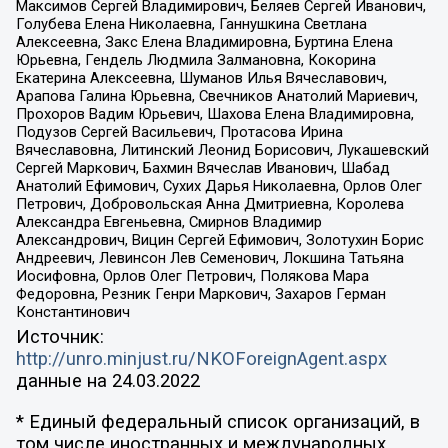
Максимов Сергей Владимирович, Беляев Сергей Иванович,
Голубева Елена Николаевна, Ганнушкина Светлана
Алексеевна, Закс Елена Владимировна, Буртина Елена
Юрьевна, Гендель Людмила Залмановна, Кокорина
Екатерина Алексеевна, Шуманов Илья Вячеславович,
Арапова Галина Юрьевна, Свечников Анатолий Мариевич,
Прохоров Вадим Юрьевич, Шахова Елена Владимировна,
Подузов Сергей Васильевич, Протасова Ирина
Вячеславовна, Литинский Леонид Борисович, Лукашевский
Сергей Маркович, Бахмин Вячеслав Иванович, Шабад
Анатолий Ефимович, Сухих Дарья Николаевна, Орлов Олег
Петрович, Добровольская Анна Дмитриевна, Королева
Александра Евгеньевна, Смирнов Владимир
Александрович, Вицин Сергей Ефимович, Золотухин Борис
Андреевич, Левинсон Лев Семенович, Локшина Татьяна
Иосифовна, Орлов Олег Петрович, Полякова Мара
Федоровна, Резник Генри Маркович, Захаров Герман
Константинович
Источник:
http://unro.minjust.ru/NKOForeignAgent.aspx
данные на
24.03.2022
* Единый федеральный список организаций, в
том числе иностранных и международных