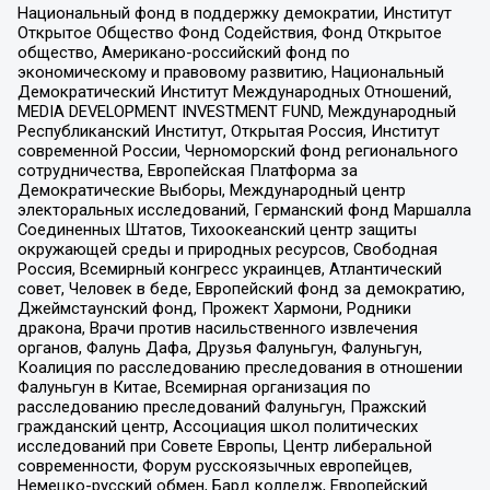
Национальный фонд в поддержку демократии, Институт
Открытое Общество Фонд Содействия, Фонд Открытое
общество, Американо-российский фонд по
экономическому и правовому развитию, Национальный
Демократический Институт Международных Отношений,
MEDIA DEVELOPMENT INVESTMENT FUND, Международный
Республиканский Институт, Открытая Россия, Институт
современной России, Черноморский фонд регионального
сотрудничества, Европейская Платформа за
Демократические Выборы, Международный центр
электоральных исследований, Германский фонд Маршалла
Соединенных Штатов, Тихоокеанский центр защиты
окружающей среды и природных ресурсов, Свободная
Россия, Всемирный конгресс украинцев, Атлантический
совет, Человек в беде, Европейский фонд за демократию,
Джеймстаунский фонд, Прожект Хармони, Родники
дракона, Врачи против насильственного извлечения
органов, Фалунь Дафа, Друзья Фалуньгун, Фалуньгун,
Коалиция по расследованию преследования в отношении
Фалуньгун в Китае, Всемирная организация по
расследованию преследований Фалуньгун, Пражский
гражданский центр, Ассоциация школ политических
исследований при Совете Европы, Центр либеральной
современности, Форум русскоязычных европейцев,
Немецко-русский обмен, Бард колледж, Европейский