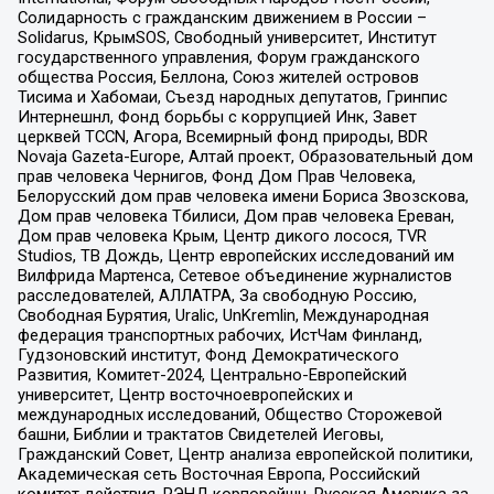
Солидарность с гражданским движением в России –
Solidarus, КрымSOS, Свободный университет, Институт
государственного управления, Форум гражданского
общества Россия, Беллона, Союз жителей островов
Тисима и Хабомаи, Съезд народных депутатов, Гринпис
Интернешнл, Фонд борьбы с коррупцией Инк, Завет
церквей TCCN, Агора, Всемирный фонд природы, BDR
Novaja Gazeta-Europe, Алтай проект, Образовательный дом
прав человека Чернигов, Фонд Дом Прав Человека,
Белорусский дом прав человека имени Бориса Звозскова,
Дом прав человека Тбилиси, Дом прав человека Ереван,
Дом прав человека Крым, Центр дикого лосося, TVR
Studios, ТВ Дождь, Центр европейских исследований им
Вилфрида Мартенса, Сетевое объединение журналистов
расследователей, АЛЛАТРА, За свободную Россию,
Свободная Бурятия, Uralic, UnKremlin, Международная
федерация транспортных рабочих, ИстЧам Финланд,
Гудзоновский институт, Фонд Демократического
Развития, Комитет-2024, Центрально-Европейский
университет, Центр восточноевропейских и
международных исследований, Общество Сторожевой
башни, Библии и трактатов Свидетелей Иеговы,
Гражданский Совет, Центр анализа европейской политики,
Академическая сеть Восточная Европа, Российский