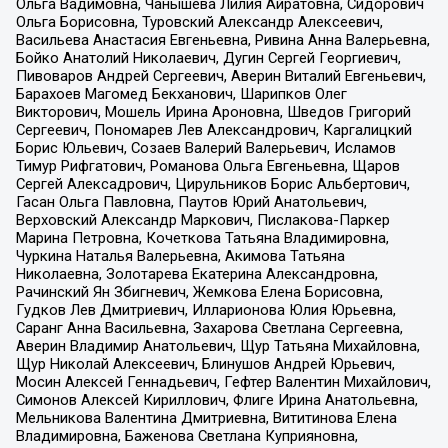
Ольга Вадимовна, Чанышева Лилия Айратовна, Сидорович
Ольга Борисовна, Туровский Александр Алексеевич,
Васильева Анастасия Евгеньевна, Ривина Анна Валерьевна,
Бойко Анатолий Николаевич, Дугин Сергей Георгиевич,
Пивоваров Андрей Сергеевич, Аверин Виталий Евгеньевич,
Барахоев Магомед Бекханович, Шарипков Олег
Викторович, Мошель Ирина Ароновна, Шведов Григорий
Сергеевич, Пономарев Лев Александрович, Каргалицкий
Борис Юльевич, Созаев Валерий Валерьевич, Исламов
Тимур Рифгатович, Романова Ольга Евгеньевна, Щаров
Сергей Алексадрович, Цирульников Борис Альбертович,
Гасан Ольга Павловна, Паутов Юрий Анатольевич,
Верховский Александр Маркович, Пислакова-Паркер
Марина Петровна, Кочеткова Татьяна Владимировна,
Чуркина Наталья Валерьевна, Акимова Татьяна
Николаевна, Золотарева Екатерина Александровна,
Рачинский Ян Збигневич, Жемкова Елена Борисовна,
Гудков Лев Дмитриевич, Илларионова Юлия Юрьевна,
Саранг Анна Васильевна, Захарова Светлана Сергеевна,
Аверин Владимир Анатольевич, Щур Татьяна Михайловна,
Щур Николай Алексеевич, Блинушов Андрей Юрьевич,
Мосин Алексей Геннадьевич, Гефтер Валентин Михайлович,
Симонов Алексей Кириллович, Флиге Ирина Анатольевна,
Мельникова Валентина Дмитриевна, Вититинова Елена
Владимировна, Баженова Светлана Куприяновна,