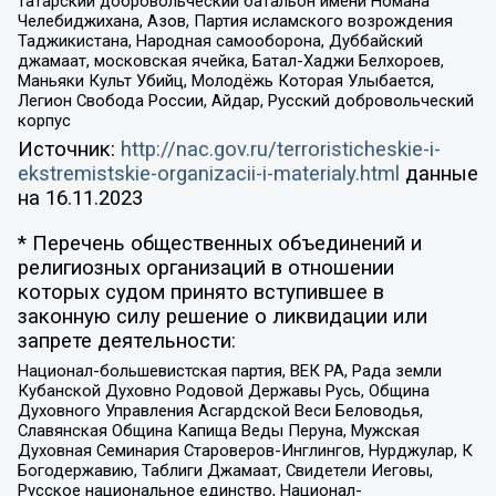
татарский добровольческий батальон имени Номана
Челебиджихана, Азов, Партия исламского возрождения
Таджикистана, Народная самооборона, Дуббайский
джамаат, московская ячейка, Батал-Хаджи Белхороев,
Маньяки Культ Убийц, Молодёжь Которая Улыбается,
Легион Свобода России, Айдар, Русский добровольческий
корпус
Источник:
http://nac.gov.ru/terroristicheskie-i-
ekstremistskie-organizacii-i-materialy.html
данные
на
16.11.2023
* Перечень общественных объединений и
религиозных организаций в отношении
которых судом принято вступившее в
законную силу решение о ликвидации или
запрете деятельности:
Национал-большевистская партия, ВЕК РА, Рада земли
Кубанской Духовно Родовой Державы Русь, Община
Духовного Управления Асгардской Веси Беловодья,
Славянская Община Капища Веды Перуна, Мужская
Духовная Семинария Староверов-Инглингов, Нурджулар, К
Богодержавию, Таблиги Джамаат, Свидетели Иеговы,
Русское национальное единство, Национал-