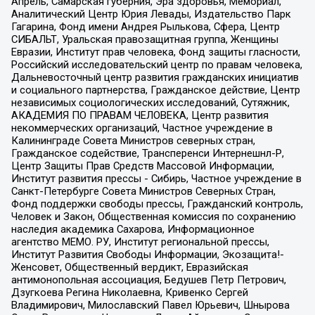
Апрель, Самарская губерния, Эра здоровья, Мемориал,
Аналитический Центр Юрия Левады, Издательство Парк
Гагарина, Фонд имени Андрея Рылькова, Сфера, Центр
СИБАЛЬТ, Уральская правозащитная группа, Женщины
Евразии, Институт прав человека, Фонд защиты гласности,
Российский исследовательский центр по правам человека,
Дальневосточный центр развития гражданских инициатив
и социального партнерства, Гражданское действие, Центр
независимых социологических исследований, Сутяжник,
АКАДЕМИЯ ПО ПРАВАМ ЧЕЛОВЕКА, Центр развития
некоммерческих организаций, Частное учреждение в
Калининграде Совета Министров северных стран,
Гражданское содействие, Трансперенси Интернешнл-Р,
Центр Защиты Прав Средств Массовой Информации,
Институт развития прессы - Сибирь, Частное учреждение в
Санкт-Петербурге Совета Министров Северных Стран,
Фонд поддержки свободы прессы, Гражданский контроль,
Человек и Закон, Общественная комиссия по сохранению
наследия академика Сахарова, Информационное
агентство МЕМО. РУ, Институт региональной прессы,
Институт Развития Свободы Информации, Экозащита!-
Женсовет, Общественный вердикт, Евразийская
антимонопольная ассоциация, Бедушев Петр Петрович,
Дзугкоева Регина Николаевна, Кривенко Сергей
Владимирович, Милославский Павел Юрьевич, Шнырова