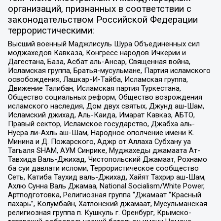
организаций, признанных в соответствии с
законодательством Российской Федерации
террористическими:
Высший военный Маджлисуль Шура Объединенных сил
моджахедов Кавказа, Конгресс народов Ичкерии и
Дагестана, База, Асбат аль-Ансар, Священная война,
Исламская группа, Братья-мусульмане, Партия исламского
освобождения, Лашкар-И-Тайба, Исламская группа,
Движение Талибан, Исламская партия Туркестана,
Общество социальных реформ, Общество возрождения
исламского наследия, Дом двух святых, Джунд аш-Шам,
Исламский джихад, Аль-Каида, Имарат Кавказ, АБТО,
Правый сектор, Исламское государство, Джабха аль-
Нусра ли-Ахль аш-Шам, Народное ополчение имени К.
Минина и Д. Пожарского, Аджр от Аллаха Субхану уа
Тагьаля SHAM, АУМ Синрике, Муджахеды джамаата Ат-
Тавхида Валь-Джихад, Чистопольский Джамаат, Рохнамо
ба суи давлати исломи, Террористическое сообщество
Сеть, Катиба Таухид валь-Джихад, Хайят Тахрир аш-Шам,
Ахлю Сунна Валь Джамаа, National Socialism/White Power,
Артподготовка, Религиозная группа “Джамаат “Красный
пахарь”, Колумбайн, Хатлонский джамаат, Мусульманская
религиозная группа п. Кушкуль г. Оренбург, Крымско-