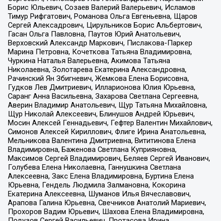
Борис Юльевич, Созаев Валерий Валерьевич, Исламов
Тимур Рифгатович, Романова Ольга Евгеньевна, Щаров
Сергей Алексадрович, Цирульников Борис Альбертович,
Гасан Ольга Павловна, Паутов Юрий Анатольевич,
Верховский Александр Маркович, Пислакова-Паркер
Марина Петровна, Кочеткова Татьяна Владимировна,
Чуркина Наталья Валерьевна, Акимова Татьяна
Николаевна, Золотарева Екатерина Александровна,
Рачинский Ян Збигневич, Жемкова Елена Борисовна,
Гудков Лев Дмитриевич, Илларионова Юлия Юрьевна,
Саранг Анна Васильевна, Захарова Светлана Сергеевна,
Аверин Владимир Анатольевич, Щур Татьяна Михайловна,
Щур Николай Алексеевич, Блинушов Андрей Юрьевич,
Мосин Алексей Геннадьевич, Гефтер Валентин Михайлович,
Симонов Алексей Кириллович, Флиге Ирина Анатольевна,
Мельникова Валентина Дмитриевна, Вититинова Елена
Владимировна, Баженова Светлана Куприяновна,
Максимов Сергей Владимирович, Беляев Сергей Иванович,
Голубева Елена Николаевна, Ганнушкина Светлана
Алексеевна, Закс Елена Владимировна, Буртина Елена
Юрьевна, Гендель Людмила Залмановна, Кокорина
Екатерина Алексеевна, Шуманов Илья Вячеславович,
Арапова Галина Юрьевна, Свечников Анатолий Мариевич,
Прохоров Вадим Юрьевич, Шахова Елена Владимировна,
Подузов Сергей Васильевич, Протасова Ирина