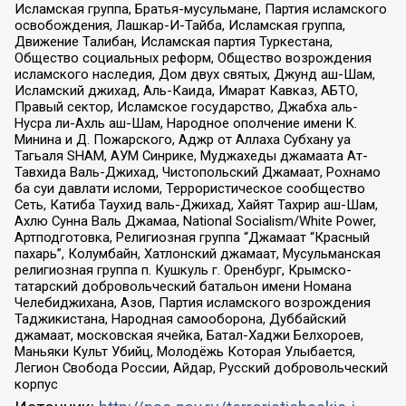
Исламская группа, Братья-мусульмане, Партия исламского
освобождения, Лашкар-И-Тайба, Исламская группа,
Движение Талибан, Исламская партия Туркестана,
Общество социальных реформ, Общество возрождения
исламского наследия, Дом двух святых, Джунд аш-Шам,
Исламский джихад, Аль-Каида, Имарат Кавказ, АБТО,
Правый сектор, Исламское государство, Джабха аль-
Нусра ли-Ахль аш-Шам, Народное ополчение имени К.
Минина и Д. Пожарского, Аджр от Аллаха Субхану уа
Тагьаля SHAM, АУМ Синрике, Муджахеды джамаата Ат-
Тавхида Валь-Джихад, Чистопольский Джамаат, Рохнамо
ба суи давлати исломи, Террористическое сообщество
Сеть, Катиба Таухид валь-Джихад, Хайят Тахрир аш-Шам,
Ахлю Сунна Валь Джамаа, National Socialism/White Power,
Артподготовка, Религиозная группа “Джамаат “Красный
пахарь”, Колумбайн, Хатлонский джамаат, Мусульманская
религиозная группа п. Кушкуль г. Оренбург, Крымско-
татарский добровольческий батальон имени Номана
Челебиджихана, Азов, Партия исламского возрождения
Таджикистана, Народная самооборона, Дуббайский
джамаат, московская ячейка, Батал-Хаджи Белхороев,
Маньяки Культ Убийц, Молодёжь Которая Улыбается,
Легион Свобода России, Айдар, Русский добровольческий
корпус