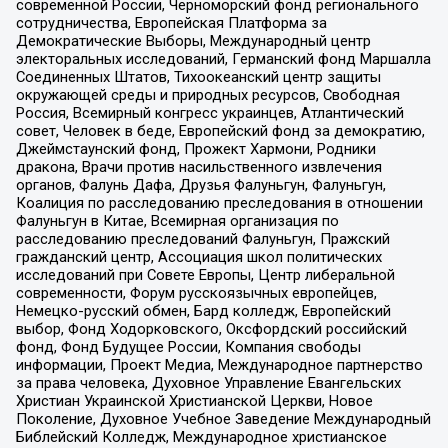
современной России, Черноморский фонд регионального
сотрудничества, Европейская Платформа за
Демократические Выборы, Международный центр
электоральных исследований, Германский фонд Маршалла
Соединенных Штатов, Тихоокеанский центр защиты
окружающей среды и природных ресурсов, Свободная
Россия, Всемирный конгресс украинцев, Атлантический
совет, Человек в беде, Европейский фонд за демократию,
Джеймстаунский фонд, Прожект Хармони, Родники
дракона, Врачи против насильственного извлечения
органов, Фалунь Дафа, Друзья Фалуньгун, Фалуньгун,
Коалиция по расследованию преследования в отношении
Фалуньгун в Китае, Всемирная организация по
расследованию преследований Фалуньгун, Пражский
гражданский центр, Ассоциация школ политических
исследований при Совете Европы, Центр либеральной
современности, Форум русскоязычных европейцев,
Немецко-русский обмен, Бард колледж, Европейский
выбор, Фонд Ходорковского, Оксфордский российский
фонд, Фонд Будущее России, Компания свободы
информации, Проект Медиа, Международное партнерство
за права человека, Духовное Управление Евангельских
Христиан Украинской Христианской Церкви, Новое
Поколение, Духовное Учебное Заведение Международный
Библейский Колледж, Международное христианское