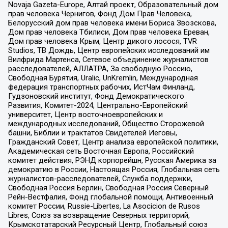
Novaja Gazeta-Europe, Алтай проект, Образовательный дом
прав человека Чернигов, Фонд Дом Прав Человека,
Белорусский дом прав человека имени Бориса Звозскова,
Дом прав человека Тбилиси, Дом прав человека Ереван,
Дом прав человека Крым, Центр дикого лосося, TVR
Studios, ТВ Дождь, Центр европейских исследований им
Вилфрида Мартенса, Сетевое объединение журналистов
расследователей, АЛЛАТРА, За свободную Россию,
Свободная Бурятия, Uralic, UnKremlin, Международная
федерация транспортных рабочих, ИстЧам Финланд,
Гудзоновский институт, Фонд Демократического
Развития, Комитет-2024, Центрально-Европейский
университет, Центр восточноевропейских и
международных исследований, Общество Сторожевой
башни, Библии и трактатов Свидетелей Иеговы,
Гражданский Совет, Центр анализа европейской политики,
Академическая сеть Восточная Европа, Российский
комитет действия, РЭНД корпорейшн, Русская Америка за
демократию в России, Настоящая Россия, Глобальная сеть
журналистов-расследователей, Служба поддержки,
Свободная Россия Берлин, Свободная Россия Северный
Рейн-Вестфалия, Фонд глобальной помощи, Антивоенный
комитет России, Russie-Libertes, La Asocicion de Rusos
Libres, Союз за возвращение Северных территорий,
Крымскотатарский Ресурсный Центр, Глобальный союз