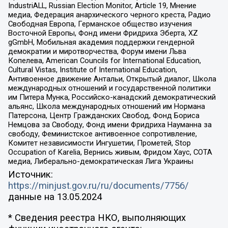
IndustriALL, Russian Election Monitor, Article 19, Мнение
медиа, Федерация анархического черного креста, Радио
Свободная Европа, Германское общество изучения
Восточной Европы, Фонд имени Фридриха Эберта, XZ
gGmbH, Мобильная академия поддержки гендерной
демократии и миротворчества, Форум имени Льва
Копелева, American Councils for International Education,
Cultural Vistas, Institute of International Education,
Антивоенное движение Антальи, Открытый диалог, Школа
международных отношений и государственной политики
им Питера Мунка, Российско-канадский демократический
альянс, Школа международных отношений им Нормана
Патерсона, Центр Гражданских Свобод, Фонд Бориса
Немцова за Свободу, Фонд имени Фридриха Науманна за
свободу, Феминистское антивоенное сопротивление,
Комитет независимости Ингушетии, Прометей, Stop
Occupation of Karelia, Вернись живым, Фридом Хаус, СОТА
медиа, Либерально-демократическая Лига Украины
Источник:
https://minjust.gov.ru/ru/documents/7756/
данные на
13.05.2024
* Сведения реестра НКО, выполняющих