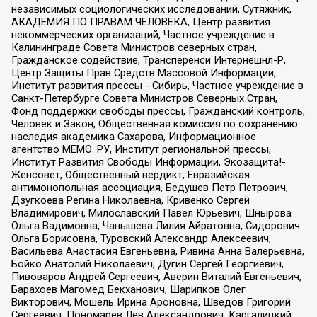
независимых социологических исследований, Сутяжник,
АКАДЕМИЯ ПО ПРАВАМ ЧЕЛОВЕКА, Центр развития
некоммерческих организаций, Частное учреждение в
Калининграде Совета Министров северных стран,
Гражданское содействие, Трансперенси Интернешнл-Р,
Центр Защиты Прав Средств Массовой Информации,
Институт развития прессы - Сибирь, Частное учреждение в
Санкт-Петербурге Совета Министров Северных Стран,
Фонд поддержки свободы прессы, Гражданский контроль,
Человек и Закон, Общественная комиссия по сохранению
наследия академика Сахарова, Информационное
агентство МЕМО. РУ, Институт региональной прессы,
Институт Развития Свободы Информации, Экозащита!-
Женсовет, Общественный вердикт, Евразийская
антимонопольная ассоциация, Бедушев Петр Петрович,
Дзугкоева Регина Николаевна, Кривенко Сергей
Владимирович, Милославский Павел Юрьевич, Шнырова
Ольга Вадимовна, Чанышева Лилия Айратовна, Сидорович
Ольга Борисовна, Туровский Александр Алексеевич,
Васильева Анастасия Евгеньевна, Ривина Анна Валерьевна,
Бойко Анатолий Николаевич, Дугин Сергей Георгиевич,
Пивоваров Андрей Сергеевич, Аверин Виталий Евгеньевич,
Барахоев Магомед Бекханович, Шарипков Олег
Викторович, Мошель Ирина Ароновна, Шведов Григорий
Сергеевич, Пономарев Лев Александрович, Каргалицкий