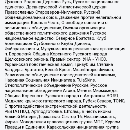
Духовно-Родовая Держава Русь, Русское национальное
единство, Древнерусской Инглистической церкви
Православных Староверов-Инглингов, Русский
общенациональный союз, Движение против нелегальной
иммиграции, Кровь и Честь, О свободе совести и о
религиозных объединениях, Омская организация
общественного политического движения Русское
национальное единство, Северное Братство, Клуб
Болельщиков Футбольного Клуба Динамо,
Файзрахманисты, Мусульманская религиозная организация
п. Боровский, Община Коренного Русского народа
Щелковского района, Правый сектор, УНА - УНСО,
Украинская повстанческая армия, Тризуб им. Степана
Бандеры, Братство, Белый Крест, Misanthropic division,
Религиозное объединение последователей инглиизма,
Народная Социальная Инициатива, TulaSkins,
Этнополитическое объединение Русские, Русское
национальное объединение Атака, Мечеть Мирмамеда,
Община Коренного Русского народа г. Астрахани, ВОЛЯ,
Меджлис крымскотатарского народа, Рубеж Севера, ТОЙС,
О противодействии экстремистской деятельности,
РЕВТАТПОД, Артподготовка, Штольц, В честь иконы
Божией Матери Державная, Сектор 16, Независимость,
Фирма, Молодежная правозащитная группа МПГ, Курсом
Правды и Единения, Каракольская инициативная группа,