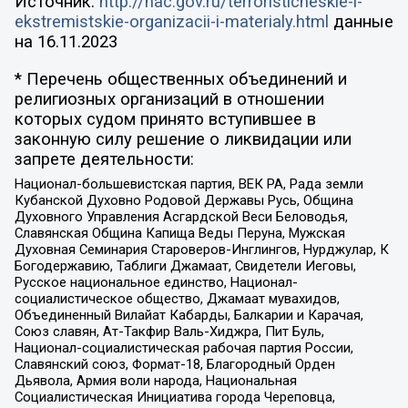
Источник:
http://nac.gov.ru/terroristicheskie-i-
ekstremistskie-organizacii-i-materialy.html
данные
на
16.11.2023
* Перечень общественных объединений и
религиозных организаций в отношении
которых судом принято вступившее в
законную силу решение о ликвидации или
запрете деятельности:
Национал-большевистская партия, ВЕК РА, Рада земли
Кубанской Духовно Родовой Державы Русь, Община
Духовного Управления Асгардской Веси Беловодья,
Славянская Община Капища Веды Перуна, Мужская
Духовная Семинария Староверов-Инглингов, Нурджулар, К
Богодержавию, Таблиги Джамаат, Свидетели Иеговы,
Русское национальное единство, Национал-
социалистическое общество, Джамаат мувахидов,
Объединенный Вилайат Кабарды, Балкарии и Карачая,
Союз славян, Ат-Такфир Валь-Хиджра, Пит Буль,
Национал-социалистическая рабочая партия России,
Славянский союз, Формат-18, Благородный Орден
Дьявола, Армия воли народа, Национальная
Социалистическая Инициатива города Череповца,