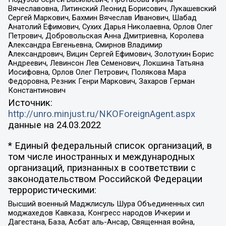
Вячеславовна, Литинский Леонид Борисович, Лукашевский
Сергей Маркович, Бахмин Вячеслав Иванович, Шабад
Анатолий Ефимович, Сухих Дарья Николаевна, Орлов Олег
Петрович, Добровольская Анна Дмитриевна, Королева
Александра Евгеньевна, Смирнов Владимир
Александрович, Вицин Сергей Ефимович, Золотухин Борис
Андреевич, Левинсон Лев Семенович, Локшина Татьяна
Иосифовна, Орлов Олег Петрович, Полякова Мара
Федоровна, Резник Генри Маркович, Захаров Герман
Константинович
Источник:
http://unro.minjust.ru/NKOForeignAgent.aspx
данные на
24.03.2022
* Единый федеральный список организаций, в
том числе иностранных и международных
организаций, признанных в соответствии с
законодательством Российской Федерации
террористическими:
Высший военный Маджлисуль Шура Объединенных сил
моджахедов Кавказа, Конгресс народов Ичкерии и
Дагестана, База, Асбат аль-Ансар, Священная война,