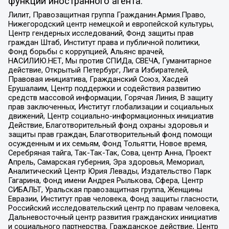
функции иностранного агента:
Лилит, Правозащитная группа Гражданин.Армия.Право,
Нижегородский центр немецкой и европейской культуры,
Центр гендерных исследований, Фонд защиты прав
граждан Штаб, Институт права и публичной политики,
Фонд борьбы с коррупцией, Альянс врачей,
НАСИЛИЮ.НЕТ, Мы против СПИДа, СВЕЧА, Гуманитарное
действие, Открытый Петербург, Лига Избирателей,
Правовая инициатива, Гражданский Союз, Хасдей
Ерушалаим, Центр поддержки и содействия развитию
средств массовой информации, Горячая Линия, В защиту
прав заключенных, Институт глобализации и социальных
движений, Центр социально-информационных инициатив
Действие, Благотворительный фонд охраны здоровья и
защиты прав граждан, Благотворительный фонд помощи
осужденным и их семьям, Фонд Тольятти, Новое время,
Серебряная тайга, Так-Так-Так, Сова, центр Анна, Проект
Апрель, Самарская губерния, Эра здоровья, Мемориал,
Аналитический Центр Юрия Левады, Издательство Парк
Гагарина, Фонд имени Андрея Рылькова, Сфера, Центр
СИБАЛЬТ, Уральская правозащитная группа, Женщины
Евразии, Институт прав человека, Фонд защиты гласности,
Российский исследовательский центр по правам человека,
Дальневосточный центр развития гражданских инициатив
и социального партнерства, Гражданское действие, Центр