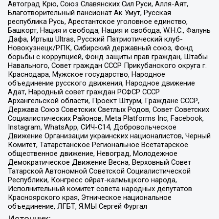
Автоград Крю, Союз Славянских Сил Руси, Алля-Аят,
Благотворительный пансионат Ак Умут, Русская
республика Русь, Арестантское уголовное единство,
Башкорт, Нация и свобода, Нация и свобода, W.H.С., Фалунь
Дафа, Иртыш Ultras, Русский Патриотический клуб-
Новокузнецк/РПК, Сибирский державный союз, Фонд
борьбы с коррупцией, Фонд защиты прав граждан, Штабы
Навального, Совет граждан СССР Прикубанского округа г.
Краснодара, Мужское государство, Народное
объединение русского движения, Народное движение
Адат, Народный совет граждан РСФСР СССР
Архангельской области, Проект Штурм, Граждане СССР,
Держава Союз Советских Светлых Родов, Совет Советских
Социалистических Районов, Meta Platforms Inc, Facebook,
Instagram, WhatsApp, СИЧ-С14, Добровольческое
Движение Организации украинских националистов, Черный
Комитет, Татарстанское Региональное Всетатарское
общественное движение, Невоград, Молодежное
Демократическое Движение Весна, Верховный Совет
Татарской Автономной Советской Социалистической
Республики, Конгресс ойрат-калмыцкого народа,
Исполнительный комитет совета народных депутатов
Красноярского края, Этническое национальное
объединение, ЛГБТ, Я.МЫ Сергей Фургал
Источник: