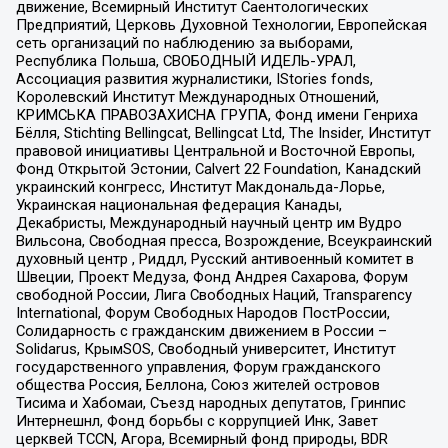
движение, Всемирный Институт Саентологических
Предприятий, Церковь Духовной Технологии, Европейская
сеть организаций по наблюдению за выборами,
Республика Польша, СВОБОДНЫЙ ИДЕЛЬ-УРАЛ,
Ассоциация развития журналистики, IStories fonds,
Королевский Институт Международных Отношений,
КРИМСЬКА ПРАВОЗАХИСНА ГРУПА, Фонд имени Генриха
Бёлля, Stichting Bellingcat, Bellingcat Ltd, The Insider, Институт
правовой инициативы Центральной и Восточной Европы,
Фонд Открытой Эстонии, Calvert 22 Foundation, Канадский
украинский конгресс, Институт Макдональда-Лорье,
Украинская национальная федерация Канады,
Декабристы, Международный научный центр им Вудро
Вильсона, Свободная пресса, Возрождение, Всеукраинский
духовный центр , Риддл, Русский антивоенный комитет в
Швеции, Проект Медуза, Фонд Андрея Сахарова, Форум
свободной России, Лига Свободных Наций, Transparеncy
International, Форум Свободных Народов ПостРоссии,
Солидарность с гражданским движением в России –
Solidarus, КрымSOS, Свободный университет, Институт
государственного управления, Форум гражданского
общества Россия, Беллона, Союз жителей островов
Тисима и Хабомаи, Съезд народных депутатов, Гринпис
Интернешнл, Фонд борьбы с коррупцией Инк, Завет
церквей TCCN, Агора, Всемирный фонд природы, BDR