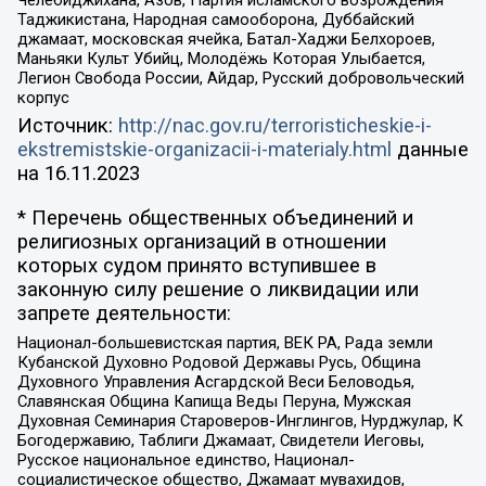
Челебиджихана, Азов, Партия исламского возрождения
Таджикистана, Народная самооборона, Дуббайский
джамаат, московская ячейка, Батал-Хаджи Белхороев,
Маньяки Культ Убийц, Молодёжь Которая Улыбается,
Легион Свобода России, Айдар, Русский добровольческий
корпус
Источник:
http://nac.gov.ru/terroristicheskie-i-
ekstremistskie-organizacii-i-materialy.html
данные
на
16.11.2023
* Перечень общественных объединений и
религиозных организаций в отношении
которых судом принято вступившее в
законную силу решение о ликвидации или
запрете деятельности:
Национал-большевистская партия, ВЕК РА, Рада земли
Кубанской Духовно Родовой Державы Русь, Община
Духовного Управления Асгардской Веси Беловодья,
Славянская Община Капища Веды Перуна, Мужская
Духовная Семинария Староверов-Инглингов, Нурджулар, К
Богодержавию, Таблиги Джамаат, Свидетели Иеговы,
Русское национальное единство, Национал-
социалистическое общество, Джамаат мувахидов,