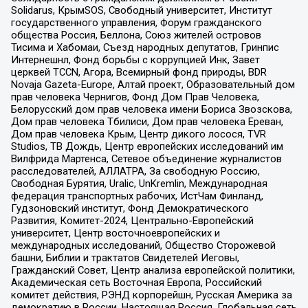
Solidarus, КрымSOS, Свободный университет, Институт
государственного управления, Форум гражданского
общества Россия, Беллона, Союз жителей островов
Тисима и Хабомаи, Съезд народных депутатов, Гринпис
Интернешнл, Фонд борьбы с коррупцией Инк, Завет
церквей TCCN, Агора, Всемирный фонд природы, BDR
Novaja Gazeta-Europe, Алтай проект, Образовательный дом
прав человека Чернигов, Фонд Дом Прав Человека,
Белорусский дом прав человека имени Бориса Звозскова,
Дом прав человека Тбилиси, Дом прав человека Ереван,
Дом прав человека Крым, Центр дикого лосося, TVR
Studios, ТВ Дождь, Центр европейских исследований им
Вилфрида Мартенса, Сетевое объединение журналистов
расследователей, АЛЛАТРА, За свободную Россию,
Свободная Бурятия, Uralic, UnKremlin, Международная
федерация транспортных рабочих, ИстЧам Финланд,
Гудзоновский институт, Фонд Демократического
Развития, Комитет-2024, Центрально-Европейский
университет, Центр восточноевропейских и
международных исследований, Общество Сторожевой
башни, Библии и трактатов Свидетелей Иеговы,
Гражданский Совет, Центр анализа европейской политики,
Академическая сеть Восточная Европа, Российский
комитет действия, РЭНД корпорейшн, Русская Америка за
демократию в России, Настоящая Россия, Глобальная сеть