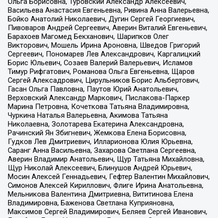
Ольга Борисовна, Туровский Александр Алексеевич,
Васильева Анастасия Евгеньевна, Ривина Анна Валерьевна,
Бойко Анатолий Николаевич, Дугин Сергей Георгиевич,
Пивоваров Андрей Сергеевич, Аверин Виталий Евгеньевич,
Барахоев Магомед Бекханович, Шарипков Олег
Викторович, Мошель Ирина Ароновна, Шведов Григорий
Сергеевич, Пономарев Лев Александрович, Каргалицкий
Борис Юльевич, Созаев Валерий Валерьевич, Исламов
Тимур Рифгатович, Романова Ольга Евгеньевна, Щаров
Сергей Алексадрович, Цирульников Борис Альбертович,
Гасан Ольга Павловна, Паутов Юрий Анатольевич,
Верховский Александр Маркович, Пислакова-Паркер
Марина Петровна, Кочеткова Татьяна Владимировна,
Чуркина Наталья Валерьевна, Акимова Татьяна
Николаевна, Золотарева Екатерина Александровна,
Рачинский Ян Збигневич, Жемкова Елена Борисовна,
Гудков Лев Дмитриевич, Илларионова Юлия Юрьевна,
Саранг Анна Васильевна, Захарова Светлана Сергеевна,
Аверин Владимир Анатольевич, Щур Татьяна Михайловна,
Щур Николай Алексеевич, Блинушов Андрей Юрьевич,
Мосин Алексей Геннадьевич, Гефтер Валентин Михайлович,
Симонов Алексей Кириллович, Флиге Ирина Анатольевна,
Мельникова Валентина Дмитриевна, Вититинова Елена
Владимировна, Баженова Светлана Куприяновна,
Максимов Сергей Владимирович, Беляев Сергей Иванович,