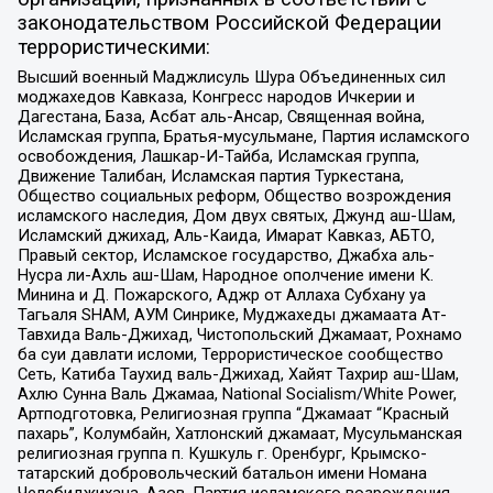
законодательством Российской Федерации
террористическими:
Высший военный Маджлисуль Шура Объединенных сил
моджахедов Кавказа, Конгресс народов Ичкерии и
Дагестана, База, Асбат аль-Ансар, Священная война,
Исламская группа, Братья-мусульмане, Партия исламского
освобождения, Лашкар-И-Тайба, Исламская группа,
Движение Талибан, Исламская партия Туркестана,
Общество социальных реформ, Общество возрождения
исламского наследия, Дом двух святых, Джунд аш-Шам,
Исламский джихад, Аль-Каида, Имарат Кавказ, АБТО,
Правый сектор, Исламское государство, Джабха аль-
Нусра ли-Ахль аш-Шам, Народное ополчение имени К.
Минина и Д. Пожарского, Аджр от Аллаха Субхану уа
Тагьаля SHAM, АУМ Синрике, Муджахеды джамаата Ат-
Тавхида Валь-Джихад, Чистопольский Джамаат, Рохнамо
ба суи давлати исломи, Террористическое сообщество
Сеть, Катиба Таухид валь-Джихад, Хайят Тахрир аш-Шам,
Ахлю Сунна Валь Джамаа, National Socialism/White Power,
Артподготовка, Религиозная группа “Джамаат “Красный
пахарь”, Колумбайн, Хатлонский джамаат, Мусульманская
религиозная группа п. Кушкуль г. Оренбург, Крымско-
татарский добровольческий батальон имени Номана