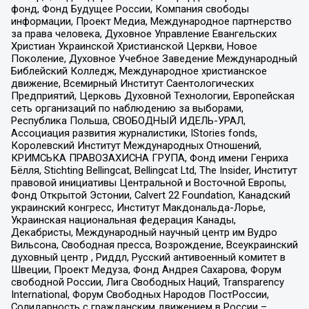
фонд, Фонд Будущее России, Компания свободы
информации, Проект Медиа, Международное партнерство
за права человека, Духовное Управление Евангельских
Христиан Украинской Христианской Церкви, Новое
Поколение, Духовное Учебное Заведение Международный
Библейский Колледж, Международное христианское
движение, Всемирный Институт Саентологических
Предприятий, Церковь Духовной Технологии, Европейская
сеть организаций по наблюдению за выборами,
Республика Польша, СВОБОДНЫЙ ИДЕЛЬ-УРАЛ,
Ассоциация развития журналистики, IStories fonds,
Королевский Институт Международных Отношений,
КРИМСЬКА ПРАВОЗАХИСНА ГРУПА, Фонд имени Генриха
Бёлля, Stichting Bellingcat, Bellingcat Ltd, The Insider, Институт
правовой инициативы Центральной и Восточной Европы,
Фонд Открытой Эстонии, Calvert 22 Foundation, Канадский
украинский конгресс, Институт Макдональда-Лорье,
Украинская национальная федерация Канады,
Декабристы, Международный научный центр им Вудро
Вильсона, Свободная пресса, Возрождение, Всеукраинский
духовный центр , Риддл, Русский антивоенный комитет в
Швеции, Проект Медуза, Фонд Андрея Сахарова, Форум
свободной России, Лига Свободных Наций, Transparеncy
International, Форум Свободных Народов ПостРоссии,
Солидарность с гражданским движением в России –