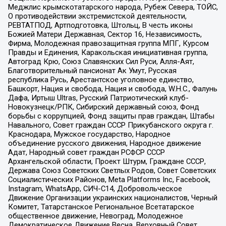
Меджлис крымскотатарского народа, Рубеж Севера, ТОЙС,
О противодействии экстремистской деятельности,
РЕВТАТПОД, Артподготовка, Штольц, В честь иконы
Божией Матери Державная, Сектор 16, Независимость,
Фирма, Молодежная правозащитная группа МПГ, Курсом
Правды и Единения, Каракольская инициативная группа,
Автоград Крю, Союз Славянских Сил Руси, Алля-Аят,
Благотворительный пансионат Ак Умут, Русская
республика Русь, Арестантское уголовное единство,
Башкорт, Нация и свобода, Нация и свобода, W.H.С., Фалунь
Дафа, Иртыш Ultras, Русский Патриотический клуб-
Новокузнецк/РПК, Сибирский державный союз, Фонд
борьбы с коррупцией, Фонд защиты прав граждан, Штабы
Навального, Совет граждан СССР Прикубанского округа г.
Краснодара, Мужское государство, Народное
объединение русского движения, Народное движение
Адат, Народный совет граждан РСФСР СССР
Архангельской области, Проект Штурм, Граждане СССР,
Держава Союз Советских Светлых Родов, Совет Советских
Социалистических Районов, Meta Platforms Inc, Facebook,
Instagram, WhatsApp, СИЧ-С14, Добровольческое
Движение Организации украинских националистов, Черный
Комитет, Татарстанское Региональное Всетатарское
общественное движение, Невоград, Молодежное
Демократическое Движение Весна, Верховный Совет