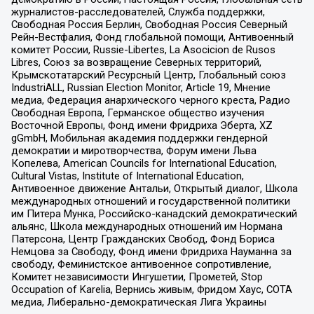
журналистов-расследователей, Служба поддержки,
Свободная Россия Берлин, Свободная Россия Северный
Рейн-Вестфалия, Фонд глобальной помощи, Антивоенный
комитет России, Russie-Libertes, La Asocicion de Rusos
Libres, Союз за возвращение Северных территорий,
Крымскотатарский Ресурсный Центр, Глобальный союз
IndustriALL, Russian Election Monitor, Article 19, Мнение
медиа, Федерация анархического черного креста, Радио
Свободная Европа, Германское общество изучения
Восточной Европы, Фонд имени Фридриха Эберта, XZ
gGmbH, Мобильная академия поддержки гендерной
демократии и миротворчества, Форум имени Льва
Копелева, American Councils for International Education,
Cultural Vistas, Institute of International Education,
Антивоенное движение Антальи, Открытый диалог, Школа
международных отношений и государственной политики
им Питера Мунка, Российско-канадский демократический
альянс, Школа международных отношений им Нормана
Патерсона, Центр Гражданских Свобод, Фонд Бориса
Немцова за Свободу, Фонд имени Фридриха Науманна за
свободу, Феминистское антивоенное сопротивление,
Комитет независимости Ингушетии, Прометей, Stop
Occupation of Karelia, Вернись живым, Фридом Хаус, СОТА
медиа, Либерально-демократическая Лига Украины