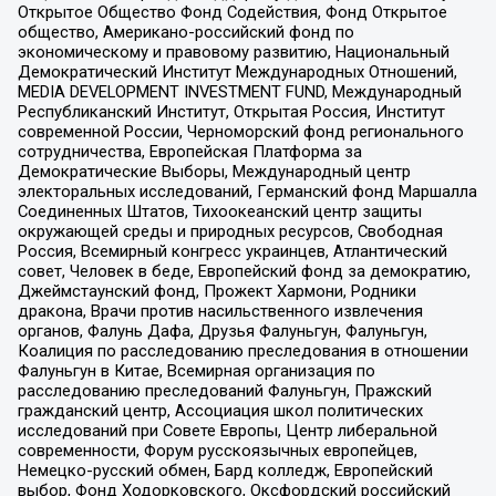
Открытое Общество Фонд Содействия, Фонд Открытое
общество, Американо-российский фонд по
экономическому и правовому развитию, Национальный
Демократический Институт Международных Отношений,
MEDIA DEVELOPMENT INVESTMENT FUND, Международный
Республиканский Институт, Открытая Россия, Институт
современной России, Черноморский фонд регионального
сотрудничества, Европейская Платформа за
Демократические Выборы, Международный центр
электоральных исследований, Германский фонд Маршалла
Соединенных Штатов, Тихоокеанский центр защиты
окружающей среды и природных ресурсов, Свободная
Россия, Всемирный конгресс украинцев, Атлантический
совет, Человек в беде, Европейский фонд за демократию,
Джеймстаунский фонд, Прожект Хармони, Родники
дракона, Врачи против насильственного извлечения
органов, Фалунь Дафа, Друзья Фалуньгун, Фалуньгун,
Коалиция по расследованию преследования в отношении
Фалуньгун в Китае, Всемирная организация по
расследованию преследований Фалуньгун, Пражский
гражданский центр, Ассоциация школ политических
исследований при Совете Европы, Центр либеральной
современности, Форум русскоязычных европейцев,
Немецко-русский обмен, Бард колледж, Европейский
выбор, Фонд Ходорковского, Оксфордский российский