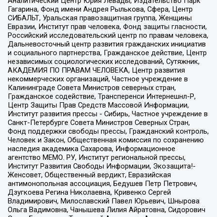
Аналитический Центр Юрия Левады, Издательство Парк
Гагарина, Фонд имени Андрея Рылькова, Сфера, Центр
СИБАЛЬТ, Уральская правозащитная группа, Женщины
Евразии, Институт прав человека, Фонд защиты гласности,
Российский исследовательский центр по правам человека,
Дальневосточный центр развития гражданских инициатив
и социального партнерства, Гражданское действие, Центр
независимых социологических исследований, Сутяжник,
АКАДЕМИЯ ПО ПРАВАМ ЧЕЛОВЕКА, Центр развития
некоммерческих организаций, Частное учреждение в
Калининграде Совета Министров северных стран,
Гражданское содействие, Трансперенси Интернешнл-Р,
Центр Защиты Прав Средств Массовой Информации,
Институт развития прессы - Сибирь, Частное учреждение в
Санкт-Петербурге Совета Министров Северных Стран,
Фонд поддержки свободы прессы, Гражданский контроль,
Человек и Закон, Общественная комиссия по сохранению
наследия академика Сахарова, Информационное
агентство МЕМО. РУ, Институт региональной прессы,
Институт Развития Свободы Информации, Экозащита!-
Женсовет, Общественный вердикт, Евразийская
антимонопольная ассоциация, Бедушев Петр Петрович,
Дзугкоева Регина Николаевна, Кривенко Сергей
Владимирович, Милославский Павел Юрьевич, Шнырова
Ольга Вадимовна, Чанышева Лилия Айратовна, Сидорович