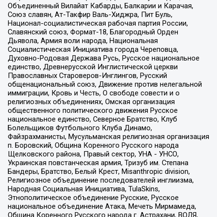
Объединенный Вилайат Кабарды, Балкарии и Карачая,
Союз славян, Ат-Такфир Валь-Хиджра, Пит Буль,
Национал-социалистическая рабочая партия России,
Славянский союз, Формат-18, Благородный Орден
Дьявола, Армия воли народа, Национальная
Социалистическая Инициатива города Череповца,
Духовно-Родовая Держава Русь, Русское национальное
единство, Древнерусской Инглистической церкви
Православных Староверов-Инглингов, Русский
общенациональный союз, Движение против нелегальной
иммиграции, Кровь и Честь, О свободе совести и о
религиозных объединениях, Омская организация
общественного политического движения Русское
национальное единство, Северное Братство, Клуб
Болельщиков Футбольного Клуба Динамо,
Файзрахманисты, Мусульманская религиозная организация
п. Боровский, Община Коренного Русского народа
Щелковского района, Правый сектор, УНА - УНСО,
Украинская повстанческая армия, Тризуб им. Степана
Бандеры, Братство, Белый Крест, Misanthropic division,
Религиозное объединение последователей инглиизма,
Народная Социальная Инициатива, TulaSkins,
Этнополитическое объединение Русские, Русское
национальное объединение Атака, Мечеть Мирмамеда,
Община Коренного Русского народа г. Астрахани, ВОЛЯ,