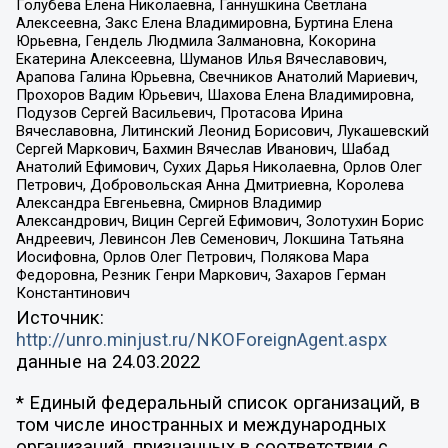
Голубева Елена Николаевна, Ганнушкина Светлана
Алексеевна, Закс Елена Владимировна, Буртина Елена
Юрьевна, Гендель Людмила Залмановна, Кокорина
Екатерина Алексеевна, Шуманов Илья Вячеславович,
Арапова Галина Юрьевна, Свечников Анатолий Мариевич,
Прохоров Вадим Юрьевич, Шахова Елена Владимировна,
Подузов Сергей Васильевич, Протасова Ирина
Вячеславовна, Литинский Леонид Борисович, Лукашевский
Сергей Маркович, Бахмин Вячеслав Иванович, Шабад
Анатолий Ефимович, Сухих Дарья Николаевна, Орлов Олег
Петрович, Добровольская Анна Дмитриевна, Королева
Александра Евгеньевна, Смирнов Владимир
Александрович, Вицин Сергей Ефимович, Золотухин Борис
Андреевич, Левинсон Лев Семенович, Локшина Татьяна
Иосифовна, Орлов Олег Петрович, Полякова Мара
Федоровна, Резник Генри Маркович, Захаров Герман
Константинович
Источник:
http://unro.minjust.ru/NKOForeignAgent.aspx
данные на
24.03.2022
* Единый федеральный список организаций, в
том числе иностранных и международных
организаций, признанных в соответствии с