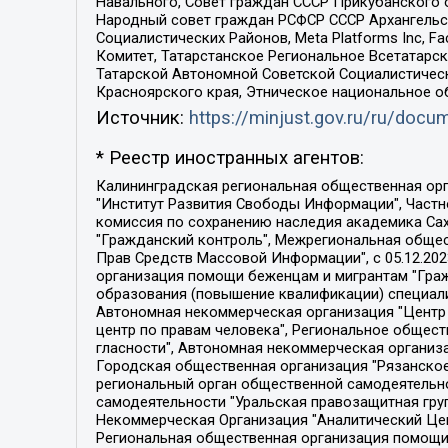
Навального, Совет граждан СССР Прикубанского 
Народный совет граждан РСФСР СССР Архангельск
Социалистических Районов, Meta Platforms Inc, 
Комитет, Татарстанское Региональное Всетатар
Татарской Автономной Советской Социалистическ
Красноярского края, Этническое национальное о
Источник:
https://minjust.gov.ru/ru/doc
* Реестр иностранных агентов:
Калининградская региональная общественная организация "Экозащита!-Женсовет", Фонд содействия защите прав и свобод граждан "Общественный вердикт", Фонд "Институт Развития Свободы Информации", Частное учреждение "Информационное агентство МЕМО. РУ", Региональная общественная организация "Общественная комиссия по сохранению наследия академика Сахарова", Фонд поддержки свободы прессы, Санкт-Петербургская общественная правозащитная организация "Гражданский контроль", Межрегиональная общественная организация "Информационно-просветительский центр "Мемориал", Региональный Фонд "Центр Защиты Прав Средств Массовой Информации", с 05.12.2023 Фонд "Центр Защиты Прав Средств массовой информации", Региональная общественная благотворительная организация помощи беженцам и мигрантам "Гражданское содействие", Негосударственное образовательное учреждение дополнительного профессионального образования (повышение квалификации) специалистов "АКАДЕМИЯ ПО ПРАВАМ ЧЕЛОВЕКА", Свердловская региональная общественная организация "Сутяжник", Автономная некоммерческая организация "Центр независимых социологических исследований", Союз общественных объединений "Российский исследовательский центр по правам человека", Региональное общественное учреждение научно-информационный центр "МЕМОРИАЛ", Некоммерческая организация "Фонд защиты гласности", Автономная некоммерческая организация "Институт прав человека", Городская общественная организация "Екатеринбургское общество "МЕМОРИАЛ", Городская общественная организация "Рязанское историко-просветительское и правозащитное общество "Мемориал" (Рязанский Мемориал), Челябинский региональный орган общественной самодеятельности – женское общественное объединение "Женщины Евразии", Челябинский региональный орган общественной самодеятельности "Уральская правозащитная группа", Фонд содействия защите здоровья и социальной справедливости имени Андрея Рылькова, Автономная Некоммерческая Организация "Аналитический Центр Юрия Левады", Автономная некоммерческая организация социальной поддержки населения "Проект Апрель", Региональная общественная организация помощи женщинам и детям, находящимся в кризисной ситуации "Информационно-методический центр "Анна", Фонд содействия развитию массовых коммуникаций и правовому просвещению "Так-так-Так", Фонд содействия устойчивому развитию "Серебряная тайга", Свердловский региональный общественный фонд социальных проектов "Новое время", "Idel.Реалии", Кавказ.Реалии, Крым.Реалии, Телеканал Настоящее Время, Татаро-башкирская служба Радио Свобода (Azatliq Radiosi), Радио Свободная Европа/Радио Свобода (PCE/PC), "Сибирь.Реалии", "Фактограф", Благотворительный фонд помощи осужденным и их семьям, Автономная некоммерческая организация "Институт глобализации и социальных движений", Фонд "В защиту прав заключенных", Частное учреждение "Центр поддержки и содействия развитию средств массовой информации", Пензенский региональный общественный благотворительный фонд "Гражданский союз", "Север.Реалии", Некоммерческая организация Фонд "Правовая инициатива", 