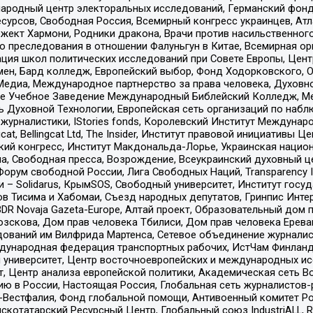
родный центр электоральных исследований, Германский фонд
рсов, Свободная Россия, Всемирный конгресс украинцев, Атла
ект Хармони, Родники дракона, Врачи против насильственного
ию преследования в отношении Фалуньгун в Китае, Всемирная о
ация школ политических исследований при Совете Европы, Цен
мен, Бард колледж, Европейский выбор, Фонд Ходорковского,
едиа, Международное партнерство за права человека, Духовно
ое Учебное Заведение Международный Библейский Колледж, М
ь Духовной Технологии, Европейская сеть организаций по наб
урналистики, IStories fonds, Королевский Институт Между
gcat, Bellingcat Ltd, The Insider, Институт правовой инициатив
инский конгресс, Институт Макдональда-Лорье, Украинская нац
, Свободная пресса, Возрождение, Всеукраинский духовный цен
орум свободной России, Лига Свободных Наций, Transparеncy I
– Solidarus, КрымSOS, Свободный университет, Институт госу
в Тисима и Хабомаи, Съезд народных депутатов, Гринпис Инте
DR Novaja Gazeta-Europe, Алтай проект, Образовательный дом 
зскова, Дом прав человека Тбилиси, Дом прав человека Ерева
едований им Вилфрида Мартенса, Сетевое объединение журнали
Международная федерация транспортных рабочих, ИстЧам Финлан
й университет, Центр восточноевропейских и международных и
, Центр анализа европейской политики, Академическая сеть Во
ю в России, Настоящая Россия, Глобальная сеть журналистов
естфалия, Фонд глобальной помощи, Антивоенный комитет России,
татарский Ресурсный Центр, Глобальный союз IndustriALL, Russi