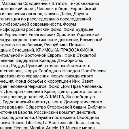
 Маршалла Соединенных Штатов, Тихоокеанский
нтический совет, Человек в беде, Европейский
 извлечения органов, Фалунь Дафа, Друзья
рганизация по расследованию преследований
тр либеральной современности, Форум
 Оксфордский российский фонд, Фонд Будущее
е Управление Евангельских Христиан Украинской
еждународное христианское движение, Всемирный
людению за выборами, Республика Польша,
народных Отношений, КРИМСЬКА ПРАВОЗАХИСНА
ы Центральной и Восточной Европы, Фонд Открытой
иональная федерация Канады, Декабристы,
тр , Риддл, Русский антивоенный комитет в
nternational, Форум Свободных Народов ПостРоссии,
дарственного управления, Форум гражданского
рнешнл, Фонд борьбы с коррупцией Инк, Завет
прав человека Чернигов, Фонд Дом Прав Человека,
н, Дом прав человека Крым, Центр дикого лосося,
стов расследователей, АЛЛАТРА, За свободную
д, Гудзоновский институт, Фонд Демократического
сследований, Общество Сторожевой башни, Библии и
сточная Европа, Российский комитет действия,
-расследователей, Служба поддержки, Свободная
 Russie-Libertes, La Asocicion de Rusos Libres,
an Election Monitor, Article 19, Мнение медиа,