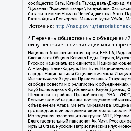
сообщество Сеть, Катиба Таухид валь-Джихад, Хай
“Джамаат “Красный пахарь”, Колумбайн, Хатлонск
батальон имени Номана Челебиджихана, Азов, Па
Батал-Хаджи Белхороев, Маньяки Культ Убийц, М
Источник:
http://nac.gov.ru/terroristichesk
* Перечень общественных объединений 
силу решение о ликвидации или запрете
Национал-большевистская партия, ВЕК РА, Рада 
Славянская Община Капища Веды Перуна, Мужская
Русское национальное единство, Национал-социа
Ат-Такфир Валь-Хиджра, Пит Буль, Национал-соц
народа, Национальная Социалистическая Инициат
Инглистической церкви Православных Староверов
свободе совести и о религиозных объединениях,
Клуб Болельщиков Футбольного Клуба Динамо, Фа
Щелковского района, Правый сектор, УНА - УНСО, У
Религиозное объединение последователей инглии
объединение Атака, Мечеть Мирмамеда, Община К
противодействии экстремистской деятельности, 
Молодежная правозащитная группа МПГ, Курсом П
Благотворительный пансионат Ак Умут, Русская ре
Иртыш Ultras, Русский Патриотический клуб-Нов