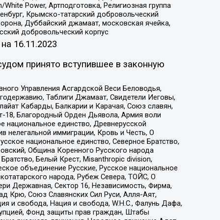
/White Power, Артподготовка, Религиозная группа
Оренбург, Крымско-татарский добровольческий
орона, Дуббайский джамаат, московская ячейка,
усский добровольческий корпус
 на
16.11.2023
судом принято вступившее в законную
вного Управления Асгардской Веси Беловодья,
годержавию, Таблиги Джамаат, Свидетели Иеговы,
айат Кабарды, Балкарии и Карачая, Союз славян,
т-18, Благородный Орден Дьявола, Армия воли
ое национальное единство, Древнерусской
 нелегальной иммиграции, Кровь и Честь, О
усское национальное единство, Северное Братство,
ровский, Община Коренного Русского народа
атство, Белый Крест, Misanthropic division,
еское объединение Русские, Русское национальное
котатарского народа, Рубеж Севера, ТОЙС, О
ри Державная, Сектор 16, Независимость, Фирма,
д Крю, Союз Славянских Сил Руси, Алля-Аят,
я и свобода, Нация и свобода, W.H.С., Фалунь Дафа,
рупцией, Фонд защиты прав граждан, Штабы