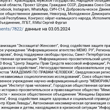
округа г. Краснодара, Мужское государство, Народное объедин
ой области, Проект Штурм, Граждане СССР, Держава Союз Сов
Facebook, Instagram, WhatsApp, СИЧ-С14, Добровольческое Движ
ское общественное движение, Невоград, Молодежное Демократ
ой Республики, Конгресс ойрат-калмыцкого народа, Исполнит
бъединение, ЛГБТ, Я.МЫ Сергей Фургал
uments/7822/
данные на
03.05.2024
Общество с ограниченной ответственностью "Радио Свободная Европа/Радио Свобода", Чешское информационное агентство "MEDIUM-ORIENT", Красноярская региональная общественная организация "Мы против СПИДа", Камалягин Денис Николаевич, Маркелов Сергей Евгеньевич, Пономарев Лев Александрович, Савицкая Людмила Алексеевна, Автономная некоммерческая организация "Центр по работе с проблемой насилия "НАСИЛИЮ.НЕТ", Межрегиональный профессиональный союз работников здравоохранения "Альянс врачей", Юридическое лицо, зарегистрированное в Латвийской Республике, SIA "Medusa Project" (регистрационный номер 40103797863, дата регистрации 10.06.2014), Некоммерческая организация "Фонд по борьбе с коррупцией", Автономная некоммерческая организация "Институт права и публичной политики", Баданин Роман Сергеевич, Гликин Максим Александрович, Железнова Мария Михайловна, Лукьянова Юлия Сергеевна, Маетная Елизавета Витальевна, Маняхин Петр Борисович, Чуракова Ольга Владимировна, Ярош Юлия Петровна, Юридическое лицо "The Insider SIA", зарегистрированное в Риге, Латвийская Республика (дата регистрации 26.06.2015), являющееся администратором доменного имени интернет-издания "The Insider SIA", https://theins.ru, Постернак Алексей Евгеньевич, Рубин Михаил Аркадьевич, Анин Роман Александрович, Юридическое лицо Istories fonds, зарегистрированное в Латвийской Республике (регистрационный номер 50008295751, дата регистрации 24.02.2020), Великовский Дмитрий Александрович, Долинина Ирина Николаевна, Мароховская Алеся Алексеевна, Шлейнов Роман Юрьевич, Шмагун Олеся Валентиновна, Общество с ограниченной ответственностью "Альтаир 2021", Общество с ограниченной ответственностью "Вега 2021", Общество с ограниченной ответственностью "Главный редактор 2021", Общество с ограниченной ответственностью "Ромашки монолит", Важенков Артем Валерьевич, Ивановская областная общественная организация "Центр гендерных исследований", Гурман Юрий Альбертович, Медиапроект "ОВД-Инфо", Егоров Владимир Владимирович, Жилинский Владимир Александрович, Общество с ограниченной ответственностью "ЗП", Иванова София Юрьевна, Карезина Инна Павловна, Кильтау Екатерина Викторовна, Петров Алексей Викторович, Пискунов Сергей Евгеньевич, Смирнов Сергей Сергеевич, Тихонов Михаил Сергеевич, Общество с ограниченной ответственностью "ЖУРНАЛИСТ-ИНОСТРАННЫЙ АГЕНТ", Арапова Галина Юрьевна, Вольтская Татьяна Анатольевна, Американская компания "Mason G.E.S. Anonymous Foundation" (США), являющаяся владельцем интернет-издания https://mnews.world/, Компания "Stichting Bellingcat", зарегистрированная в Нидерландах (дата регистрации 11.07.2018), Захаров Андрей Вячеславович, Клепиковская Екатерина Дмитриевна, Общество с ограниченной ответственностью "МЕМО", Перл Роман Александрович, Симонов Евгений Алексеевич, Соловьева Елена Анатольевна, Сотников Даниил Владимирович, Сурначева Елизавета Дмитриевна, Автономная некоммерческая организация по защите прав человека и информированию населения "Якутия – Наше Мнение", Общество с ограниченной ответственностью "Москоу диджитал медиа", с 26.01.2023 Общество с ограниченной ответственностью "Чайка Белые сады", Ветошкина Валерия Валерьевна, Заговора Максим Александрович, Межрегиональное общественное движение "Российская ЛГБТ - сеть", Оленичев Максим Владимирович, Павлов Иван Юрьевич, Скворцова Елена Сергеевна, Общество с ограниченной ответственностью "Как бы инагент", Кочетков Игорь Викторович, Общество с ограниченной ответственностью "Честные выборы", Еланчик Олег Александрович, Общество с ограниченной ответственностью "Нобелевский призыв", Гималова Регина Эмилевна, Григорьев Андрей Валерьевич, Григорьева Алина Александровна, Ассоциация по содействию защите прав призывников, альтернативнослужащих и военнослужащих "Правозащитная группа "Гражданин.Армия.Право", Хисамова Регина Фаритовна, Автономная некоммерческая организация по реализа