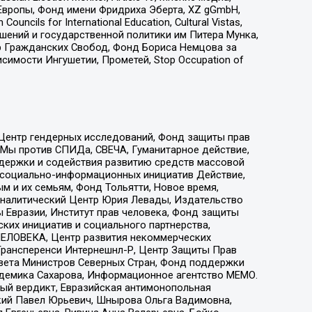
Европы, Фонд имени Фридриха Эберта, XZ gGmbH,
ls for International Education, Cultural Vistas,
ошений и государственной политики им Питера Мунка,
 Гражданских Свобод, Фонд Бориса Немцова за
имости Ингушетии, Прометей, Stop Occupation of
 Центр гендерных исследований, Фонд защиты прав
 Мы против СПИДа, СВЕЧА, Гуманитарное действие,
ддержки и содействия развитию средств массовой
р социально-информационных инициатив Действие,
 и их семьям, Фонд Тольятти, Новое время,
, Аналитический Центр Юрия Левады, Издательство
 Евразии, Институт прав человека, Фонд защиты
ких инициатив и социального партнерства,
ЕЛОВЕКА, Центр развития некоммерческих
 Трансперенси Интернешнл-Р, Центр Защиты Прав
овета Министров Северных Стран, Фонд поддержки
адемика Сахарова, Информационное агентство МЕМО.
ый вердикт, Евразийская антимонопольная
кий Павел Юрьевич, Шнырова Ольга Вадимовна,