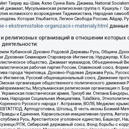
ят Тахрир аш-Шам, Ахлю Сунна Валь Джамаа, National Socialism
ий джамаат, Мусульманская религиозная группа п. Кушкуль г. 
ртия исламского возрождения Таджикистана, Народная самооб
олодёжь Которая Улыбается, Легион Свобода России, Айдар, Р
ie-i-ekstremistskie-organizacii-i-materialy.html
данные
и религиозных организаций в отношении которых 
 деятельности:
земли Кубанской Духовно Родовой Державы Русь, Община Духо
 Духовная Семинария Староверов-Инглингов, Нурджулар, К Бо
листическое общество, Джамаат мувахидов, Объединенный Вил
иалистическая рабочая партия России, Славянский союз, Форма
ива города Череповца, Духовно-Родовая Держава Русь, Русск
-Инглингов, Русский общенациональный союз, Движение против
 Омская организация общественного политического движения Р
йзрахманисты, Мусульманская религиозная организация п. Бо
краинская повстанческая армия, Тризуб им. Степана Бандеры, Бр
зма, Народная Социальная Инициатива, TulaSkins, Этнополитич
оренного Русского народа г. Астрахани, ВОЛЯ, Меджлис крымс
РЕВТАТПОД, Артподготовка, Штольц, В честь иконы Божией Мате
равды и Единения, Каракольская инициативная группа, Автогра
спублика Русь, Арестантское уголовное единство, Башкорт, Наци
окузнецк/РПК, Сибирский державный союз, Фонд борьбы с кор