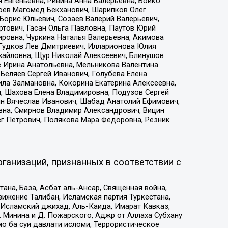
 Евгеньевна, Ривина Анна Валерьевна, Бойко
хоев Магомед Бекханович, Шарипков Олег
Борис Юльевич, Созаев Валерий Валерьевич,
тович, Гасан Ольга Павловна, Паутов Юрий
ровна, Чуркина Наталья Валерьевна, Акимова
 Гудков Лев Дмитриевич, Илларионова Юлия
ихайловна, Щур Николай Алексеевич, Блинушов
е Ирина Анатольевна, Мельникова Валентина
Беляев Сергей Иванович, Голубева Елена
ила Залмановна, Кокорина Екатерина Алексеевна,
, Шахова Елена Владимировна, Подузов Сергей
ин Вячеслав Иванович, Шабад Анатолий Ефимович,
вна, Смирнов Владимир Александрович, Вицин
ег Петрович, Полякова Мара Федоровна, Резник
ганизаций, признанных в соответствии с
на, База, Асбат аль-Ансар, Священная война,
ижение Талибан, Исламская партия Туркестана,
Исламский джихад, Аль-Каида, Имарат Кавказ,
 Минина и Д. Пожарского, Аджр от Аллаха Субхану
о ба суи давлати исломи, Террористическое