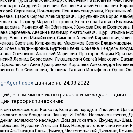
совна, Туровский Александр Алексеевич, Васильева Анастасия
Пивоваров Андрей Сергеевич, Аверин Виталий Евгеньевич, Бара
горий Сергеевич, Пономарев Лев Александрович, Каргалицкий 
ньевна, Щаров Сергей Алексадрович, Цирульников Борис Альбер
ислакова-Паркер Марина Петровна, Кочеткова Татьяна Владими
сандровна, Рачинский Ян Збигневич, Жемкова Елена Борисовна,
лана Сергеевна, Аверин Владимир Анатольевич, Щур Татьяна М
фтер Валентин Михайлович, Симонов Алексей Кириллович, Флиг
женова Светлана Куприяновна, Максимов Сергей Владимирович, 
кс Елена Владимировна, Буртина Елена Юрьевна, Гендель Людм
евна, Свечников Анатолий Мариевич, Прохоров Вадим Юрьевич
инский Леонид Борисович, Лукашевский Сергей Маркович, Бахм
Добровольская Анна Дмитриевна, Королева Александра Евгенье
евинсон Лев Семенович, Локшина Татьяна Иосифовна, Орлов Ол
ignAgent.aspx
данные на
24.03.2022
ций, в том числе иностранных и международных ор
ции террористическими:
ил моджахедов Кавказа, Конгресс народов Ичкерии и Дагеста
ламского освобождения, Лашкар-И-Тайба, Исламская группа, Дв
ения исламского наследия, Дом двух святых, Джунд аш-Шам, 
жабха аль-Нусра ли-Ахль аш-Шам, Народное ополчение имени К.
ата Ат-Тавхида Валь-Джихад, Чистопольский Джамаат, Рохнам