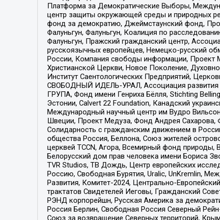
Платформа за Демократические Выборы, Междуна
центр защиты окружающей среды и природных ресу
фонд за демократию, Джеймстаунский фонд, Прож
Фалуньгун, Фалуньгун, Коалиция по расследован
Фалуньгун, Пражский гражданский центр, Ассоци
русскоязычных европейцев, Немецко-русский об
России, Компания свободы информации, Проект М
Христианской Церкви, Новое Поколение, Духовн
Институт Саентологических Предприятий, Церков
СВОБОДНЫЙ ИДЕЛЬ-УРАЛ, Ассоциация развития ж
ГРУПА, Фонд имени Генриха Бёлля, Stichting Bellin
Эстонии, Calvert 22 Foundation, Канадский укра
Международный научный центр им Вудро Вильсона
Швеции, Проект Медуза, Фонд Андрея Сахарова, Ф
Солидарность с гражданским движением в России 
общества Россия, Беллона, Союз жителей острово
церквей TCCN, Агора, Всемирный фонд природы, B
Белорусский дом прав человека имени Бориса Зво
TVR Studios, ТВ Дождь, Центр европейских иссл
Россию, Свободная Бурятия, Uralic, UnKremlin, 
Развития, Комитет-2024, Центрально-Европейски
трактатов Свидетелей Иеговы, Гражданский Совет
РЭНД корпорейшн, Русская Америка за демократи
Россия Берлин, Свободная Россия Северный Рейн-В
Союз за возвращение Северных территорий, Крымско