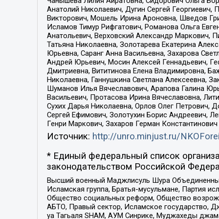
Чанышева Лилия Айратовна, Сидорович Ольга Бори
Анатолий Николаевич, Дугин Сергей Георгиевич, 
Викторович, Мошель Ирина Ароновна, Шведов Гри
Исламов Тимур Рифгатович, Романова Ольга Евге
Анатольевич, Верховский Александр Маркович, П
Татьяна Николаевна, Золотарева Екатерина Алек
Юрьевна, Саранг Анна Васильевна, Захарова Свет
Андрей Юрьевич, Мосин Алексей Геннадьевич, Ге
Дмитриевна, Вититинова Елена Владимировна, Ба
Николаевна, Ганнушкина Светлана Алексеевна, За
Шуманов Илья Вячеславович, Арапова Галина Юрь
Васильевич, Протасова Ирина Вячеславовна, Лит
Сухих Дарья Николаевна, Орлов Олег Петрович, 
Сергей Ефимович, Золотухин Борис Андреевич, Л
Генри Маркович, Захаров Герман Константинович
Источник:
http://unro.minjust.ru/NKOFore
* Единый федеральный список организа
законодательством Российской Федера
Высший военный Маджлисуль Шура Объединенных с
Исламская группа, Братья-мусульмане, Партия ис
Общество социальных реформ, Общество возрожд
АБТО, Правый сектор, Исламское государство, Д
уа Тагьаля SHAM, АУМ Синрике, Муджахеды джама