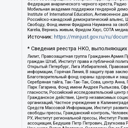
Федерация анархического черного креста, Радио
Мобильная академия поддержки гендерной демократи
Institute of International Education, Антивоенн
Российско-канадский демократический альянс, 
Свободу, Фонд имени Фридриха Науманна за свобо
Karelia, Вернись живым, Фридом Хаус, СОТА меди
Источник:
https://minjust.gov.ru/ru/doc
* Сведения реестра НКО, выполняющих 
Лилит, Правозащитная группа Гражданин.Армия.П
граждан Штаб, Институт права и публичной поли
Открытый Петербург, Лига Избирателей, Правова
информации, Горячая Линия, В защиту прав закл
Благотворительный фонд охраны здоровья и защи
Серебряная тайга, Так-Так-Так, Сова, центр Анн
Парк Гагарина, Фонд имени Андрея Рылькова, Сф
гласности, Российский исследовательский центр 
Гражданское действие, Центр независимых соци
организаций, Частное учреждение в Калининград
Средств Массовой Информации, Институт развити
свободы прессы, Гражданский контроль, Человек
РУ, Институт региональной прессы, Институт Ра
ассоциация, Бедушев Петр Петрович, Дзугкоева 