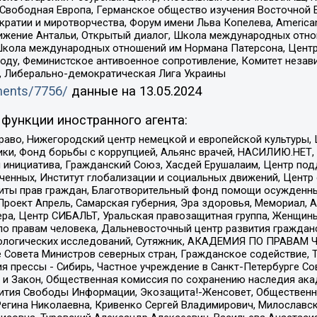
 Свободная Европа, Германское общество изучения Восточной 
и и миротворчества, Форум имени Льва Копелева, American Counci
ое движение Антальи, Открытый диалог, Школа международных отн
Школа международных отношений им Нормана Патерсона, Центр
ду, Феминистское антивоенное сопротивление, Комитет независ
а, Либерально-демократическая Лига Украины
uments/7756/
данные на
13.05.2024
функции иностранного агента:
раво, Нижегородский центр немецкой и европейской культуры,
тики, Фонд борьбы с коррупцией, Альянс врачей, НАСИЛИЮ.НЕТ,
я инициатива, Гражданский Союз, Хасдей Ерушалаим, Центр по
юченных, Институт глобализации и социальных движений, Цент
ты прав граждан, Благотворительный фонд помощи осужденным
а, Проект Апрель, Самарская губерния, Эра здоровья, Мемориал
ера, Центр СИБАЛЬТ, Уральская правозащитная группа, Женщины
по правам человека, Дальневосточный центр развития гражданс
ологических исследований, Сутяжник, АКАДЕМИЯ ПО ПРАВАМ Ч
е Совета Министров северных стран, Гражданское содействие,
я прессы - Сибирь, Частное учреждение в Санкт-Петербурге С
 и Закон, Общественная комиссия по сохранению наследия ак
звития Свободы Информации, Экозащита!-Женсовет, Общественн
Регина Николаевна, Кривенко Сергей Владимирович, Милославс