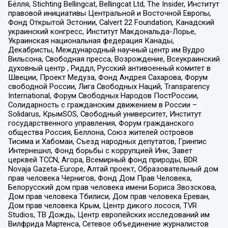
Бёлля, Stichting Bellingcat, Bellingcat Ltd, The Insider, Институт
правовой инициативы Центральной и Восточной Европы,
Фонд Открытой Эстонии, Calvert 22 Foundation, Канадский
украинский конгресс, Институт Макдональда-Лорье,
Украинская национальная федерация Канады,
Декабристы, Международный научный центр им Вудро
Вильсона, Свободная пресса, Возрождение, Всеукраинский
духовный центр , Риддл, Русский антивоенный комитет в
Швеции, Проект Медуза, Фонд Андрея Сахарова, Форум
свободной России, Лига Свободных Наций, Transparеncy
International, Форум Свободных Народов ПостРоссии,
Солидарность с гражданским движением в России –
Solidarus, КрымSOS, Свободный университет, Институт
государственного управления, Форум гражданского
общества Россия, Беллона, Союз жителей островов
Тисима и Хабомаи, Съезд народных депутатов, Гринпис
Интернешнл, Фонд борьбы с коррупцией Инк, Завет
церквей TCCN, Агора, Всемирный фонд природы, BDR
Novaja Gazeta-Europe, Алтай проект, Образовательный дом
прав человека Чернигов, Фонд Дом Прав Человека,
Белорусский дом прав человека имени Бориса Звозскова,
Дом прав человека Тбилиси, Дом прав человека Ереван,
Дом прав человека Крым, Центр дикого лосося, TVR
Studios, ТВ Дождь, Центр европейских исследований им
Вилфрида Мартенса, Сетевое объединение журналистов