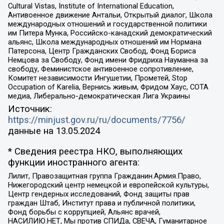
Cultural Vistas, Institute of International Education,
Антивоенное движение Антальи, Открытый диалог, Школа
международных отношений и государственной политики
им Питера Мунка, Российско-канадский демократический
альянс, Школа международных отношений им Нормана
Патерсона, Центр Гражданских Свобод, Фонд Бориса
Немцова за Свободу, Фонд имени Фридриха Науманна за
свободу, Феминистское антивоенное сопротивление,
Комитет независимости Ингушетии, Прометей, Stop
Occupation of Karelia, Вернись живым, Фридом Хаус, СОТА
медиа, Либерально-демократическая Лига Украины
Источник:
https://minjust.gov.ru/ru/documents/7756/
данные на
13.05.2024
* Сведения реестра НКО, выполняющих
функции иностранного агента:
Лилит, Правозащитная группа Гражданин.Армия.Право,
Нижегородский центр немецкой и европейской культуры,
Центр гендерных исследований, Фонд защиты прав
граждан Штаб, Институт права и публичной политики,
Фонд борьбы с коррупцией, Альянс врачей,
НАСИЛИЮ.НЕТ, Мы против СПИДа, СВЕЧА, Гуманитарное