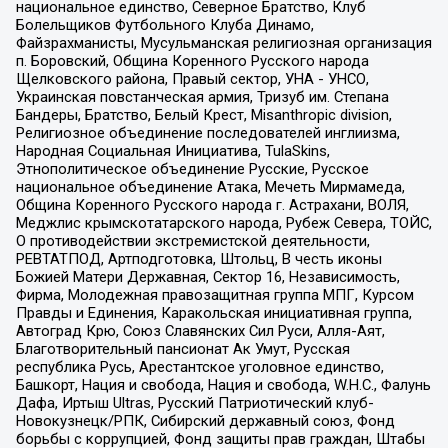
национальное единство, Северное Братство, Клуб
Болельщиков Футбольного Клуба Динамо,
Файзрахманисты, Мусульманская религиозная организация
п. Боровский, Община Коренного Русского народа
Щелковского района, Правый сектор, УНА - УНСО,
Украинская повстанческая армия, Тризуб им. Степана
Бандеры, Братство, Белый Крест, Misanthropic division,
Религиозное объединение последователей инглиизма,
Народная Социальная Инициатива, TulaSkins,
Этнополитическое объединение Русские, Русское
национальное объединение Атака, Мечеть Мирмамеда,
Община Коренного Русского народа г. Астрахани, ВОЛЯ,
Меджлис крымскотатарского народа, Рубеж Севера, ТОЙС,
О противодействии экстремистской деятельности,
РЕВТАТПОД, Артподготовка, Штольц, В честь иконы
Божией Матери Державная, Сектор 16, Независимость,
Фирма, Молодежная правозащитная группа МПГ, Курсом
Правды и Единения, Каракольская инициативная группа,
Автоград Крю, Союз Славянских Сил Руси, Алля-Аят,
Благотворительный пансионат Ак Умут, Русская
республика Русь, Арестантское уголовное единство,
Башкорт, Нация и свобода, Нация и свобода, W.H.С., Фалунь
Дафа, Иртыш Ultras, Русский Патриотический клуб-
Новокузнецк/РПК, Сибирский державный союз, Фонд
борьбы с коррупцией, Фонд защиты прав граждан, Штабы