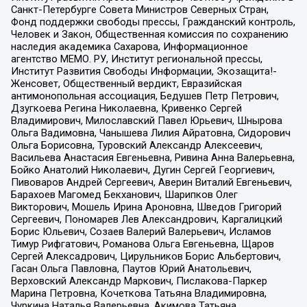
Санкт-Петербурге Совета Министров Северных Стран,
Фонд поддержки свободы прессы, Гражданский контроль,
Человек и Закон, Общественная комиссия по сохранению
наследия академика Сахарова, Информационное
агентство МЕМО. РУ, Институт региональной прессы,
Институт Развития Свободы Информации, Экозащита!-
Женсовет, Общественный вердикт, Евразийская
антимонопольная ассоциация, Бедушев Петр Петрович,
Дзугкоева Регина Николаевна, Кривенко Сергей
Владимирович, Милославский Павел Юрьевич, Шнырова
Ольга Вадимовна, Чанышева Лилия Айратовна, Сидорович
Ольга Борисовна, Туровский Александр Алексеевич,
Васильева Анастасия Евгеньевна, Ривина Анна Валерьевна,
Бойко Анатолий Николаевич, Дугин Сергей Георгиевич,
Пивоваров Андрей Сергеевич, Аверин Виталий Евгеньевич,
Барахоев Магомед Бекханович, Шарипков Олег
Викторович, Мошель Ирина Ароновна, Шведов Григорий
Сергеевич, Пономарев Лев Александрович, Каргалицкий
Борис Юльевич, Созаев Валерий Валерьевич, Исламов
Тимур Рифгатович, Романова Ольга Евгеньевна, Щаров
Сергей Алексадрович, Цирульников Борис Альбертович,
Гасан Ольга Павловна, Паутов Юрий Анатольевич,
Верховский Александр Маркович, Пислакова-Паркер
Марина Петровна, Кочеткова Татьяна Владимировна,
Чуркина Наталья Валерьевна, Акимова Татьяна