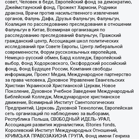
совет, Человек в беде, Европейский фонд за демократию,
Джеймстаунский фонд, Прожект Хармони, Родники
дракона, Врачи против насильственного извлечения
органов, Фалунь Дафа, Друзья Фалуньгун, Фалуньгун,
Коалиция по расследованию преследования в отношении
Фалуньгун в Китае, Всемирная организация по
расследованию преследований Фалуньгун, Пражский
гражданский центр, Ассоциация школ политических
исследований при Совете Европы, Центр либеральной
современности, Форум русскоязычных европейцев,
Немецко-русский обмен, Бард колледж, Европейский
выбор, Фонд Ходорковского, Оксфордский российский
фонд, Фонд Будущее России, Компания свободы
информации, Проект Медиа, Международное партнерство
за права человека, Духовное Управление Евангельских
Христиан Украинской Христианской Церкви, Новое
Поколение, Духовное Учебное Заведение Международный
Библейский Колледж, Международное христианское
движение, Всемирный Институт Саентологических
Предприятий, Церковь Духовной Технологии, Европейская
сеть организаций по наблюдению за выборами,
Республика Польша, СВОБОДНЫЙ ИДЕЛЬ-УРАЛ,
Ассоциация развития журналистики, IStories fonds,
Королевский Институт Международных Отношений,
КРИМСЬКА ПРАВОЗАХИСНА ГРУПА, Фонд имени Генриха