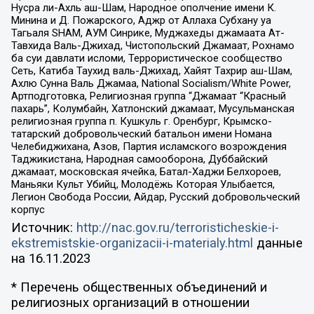
Нусра ли-Ахль аш-Шам, Народное ополчение имени К.
Минина и Д. Пожарского, Аджр от Аллаха Субхану уа
Тагьаля SHAM, АУМ Синрике, Муджахеды джамаата Ат-
Тавхида Валь-Джихад, Чистопольский Джамаат, Рохнамо
ба суи давлати исломи, Террористическое сообщество
Сеть, Катиба Таухид валь-Джихад, Хайят Тахрир аш-Шам,
Ахлю Сунна Валь Джамаа, National Socialism/White Power,
Артподготовка, Религиозная группа “Джамаат “Красный
пахарь”, Колумбайн, Хатлонский джамаат, Мусульманская
религиозная группа п. Кушкуль г. Оренбург, Крымско-
татарский добровольческий батальон имени Номана
Челебиджихана, Азов, Партия исламского возрождения
Таджикистана, Народная самооборона, Дуббайский
джамаат, московская ячейка, Батал-Хаджи Белхороев,
Маньяки Культ Убийц, Молодёжь Которая Улыбается,
Легион Свобода России, Айдар, Русский добровольческий
корпус
Источник:
http://nac.gov.ru/terroristicheskie-i-
ekstremistskie-organizacii-i-materialy.html
данные
на
16.11.2023
* Перечень общественных объединений и
религиозных организаций в отношении