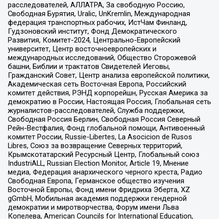
расследователей, АЛЛАТРА, За свободную Россию,
Свободная Бурятия, Uralic, UnKremlin, Международная
федерация транспортных рабочих, ИстЧам Финланд,
Гудзоновский институт, Фонд Демократического
Развития, Комитет-2024, Центрально-Европейский
университет, Центр восточноевропейских и
международных исследований, Общество Сторожевой
башни, Библии и трактатов Свидетелей Иеговы,
Гражданский Совет, Центр анализа европейской политики,
Академическая сеть Восточная Европа, Российский
комитет действия, РЭНД корпорейшн, Русская Америка за
демократию в России, Настоящая Россия, Глобальная сеть
журналистов-расследователей, Служба поддержки,
Свободная Россия Берлин, Свободная Россия Северный
Рейн-Вестфалия, Фонд глобальной помощи, Антивоенный
комитет России, Russie-Libertes, La Asocicion de Rusos
Libres, Союз за возвращение Северных территорий,
Крымскотатарский Ресурсный Центр, Глобальный союз
IndustriALL, Russian Election Monitor, Article 19, Мнение
медиа, Федерация анархического черного креста, Радио
Свободная Европа, Германское общество изучения
Восточной Европы, Фонд имени Фридриха Эберта, XZ
gGmbH, Мобильная академия поддержки гендерной
демократии и миротворчества, Форум имени Льва
Копелева, American Councils for International Education,