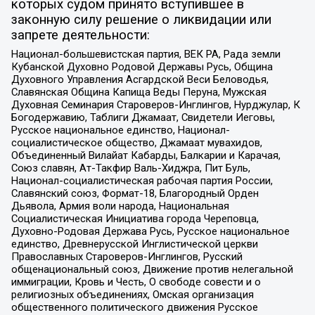
которых судом принято вступившее в
законную силу решение о ликвидации или
запрете деятельности:
Национал-большевистская партия, ВЕК РА, Рада земли
Кубанской Духовно Родовой Державы Русь, Община
Духовного Управления Асгардской Веси Беловодья,
Славянская Община Капища Веды Перуна, Мужская
Духовная Семинария Староверов-Инглингов, Нурджулар, К
Богодержавию, Таблиги Джамаат, Свидетели Иеговы,
Русское национальное единство, Национал-
социалистическое общество, Джамаат мувахидов,
Объединенный Вилайат Кабарды, Балкарии и Карачая,
Союз славян, Ат-Такфир Валь-Хиджра, Пит Буль,
Национал-социалистическая рабочая партия России,
Славянский союз, Формат-18, Благородный Орден
Дьявола, Армия воли народа, Национальная
Социалистическая Инициатива города Череповца,
Духовно-Родовая Держава Русь, Русское национальное
единство, Древнерусской Инглистической церкви
Православных Староверов-Инглингов, Русский
общенациональный союз, Движение против нелегальной
иммиграции, Кровь и Честь, О свободе совести и о
религиозных объединениях, Омская организация
общественного политического движения Русское