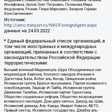
Иосифовна, Орлов Олег Петрович, Полякова Мара
Федоровна, Резник Генри Маркович, Захаров Герман
Константинович
Источник:
http://unro.minjust.ru/NKOForeignAgent.aspx
данные на
24.03.2022
* Единый федеральный список организаций, в
том числе иностранных и международных
организаций, признанных в соответствии с
законодательством Российской Федерации
террористическими:
Высший военный Маджлисуль Шура Объединенных сил
моджахедов Кавказа, Конгресс народов Ичкерии и
Дагестана, База, Асбат аль-Ансар, Священная война,
Исламская группа, Братья-мусульмане, Партия исламского
освобождения, Лашкар-И-Тайба, Исламская группа,
Движение Талибан, Исламская партия Туркестана,
Общество социальных реформ, Общество возрождения
исламского наследия, Дом двух святых, Джунд аш-Шам,
Исламский джихад, Аль-Каида, Имарат Кавказ, АБТО,
Правый сектор, Исламское государство, Джабха аль-