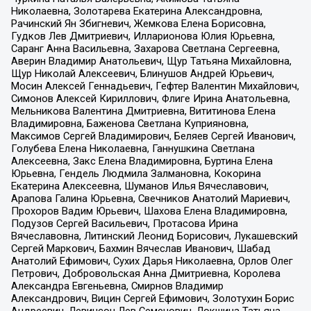
Николаевна, Золотарева Екатерина Александровна,
Рачинский Ян Збигневич, Жемкова Елена Борисовна,
Гудков Лев Дмитриевич, Илларионова Юлия Юрьевна,
Саранг Анна Васильевна, Захарова Светлана Сергеевна,
Аверин Владимир Анатольевич, Щур Татьяна Михайловна,
Щур Николай Алексеевич, Блинушов Андрей Юрьевич,
Мосин Алексей Геннадьевич, Гефтер Валентин Михайлович,
Симонов Алексей Кириллович, Флиге Ирина Анатольевна,
Мельникова Валентина Дмитриевна, Вититинова Елена
Владимировна, Баженова Светлана Куприяновна,
Максимов Сергей Владимирович, Беляев Сергей Иванович,
Голубева Елена Николаевна, Ганнушкина Светлана
Алексеевна, Закс Елена Владимировна, Буртина Елена
Юрьевна, Гендель Людмила Залмановна, Кокорина
Екатерина Алексеевна, Шуманов Илья Вячеславович,
Арапова Галина Юрьевна, Свечников Анатолий Мариевич,
Прохоров Вадим Юрьевич, Шахова Елена Владимировна,
Подузов Сергей Васильевич, Протасова Ирина
Вячеславовна, Литинский Леонид Борисович, Лукашевский
Сергей Маркович, Бахмин Вячеслав Иванович, Шабад
Анатолий Ефимович, Сухих Дарья Николаевна, Орлов Олег
Петрович, Добровольская Анна Дмитриевна, Королева
Александра Евгеньевна, Смирнов Владимир
Александрович, Вицин Сергей Ефимович, Золотухин Борис
Андреевич, Левинсон Лев Семенович, Локшина Татьяна