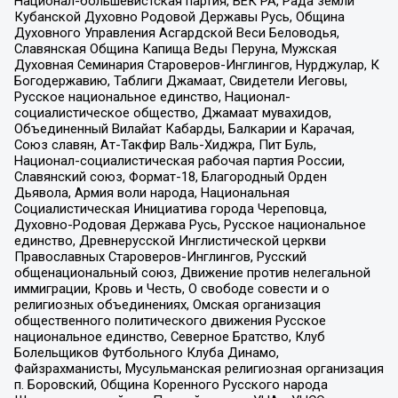
Национал-большевистская партия, ВЕК РА, Рада земли
Кубанской Духовно Родовой Державы Русь, Община
Духовного Управления Асгардской Веси Беловодья,
Славянская Община Капища Веды Перуна, Мужская
Духовная Семинария Староверов-Инглингов, Нурджулар, К
Богодержавию, Таблиги Джамаат, Свидетели Иеговы,
Русское национальное единство, Национал-
социалистическое общество, Джамаат мувахидов,
Объединенный Вилайат Кабарды, Балкарии и Карачая,
Союз славян, Ат-Такфир Валь-Хиджра, Пит Буль,
Национал-социалистическая рабочая партия России,
Славянский союз, Формат-18, Благородный Орден
Дьявола, Армия воли народа, Национальная
Социалистическая Инициатива города Череповца,
Духовно-Родовая Держава Русь, Русское национальное
единство, Древнерусской Инглистической церкви
Православных Староверов-Инглингов, Русский
общенациональный союз, Движение против нелегальной
иммиграции, Кровь и Честь, О свободе совести и о
религиозных объединениях, Омская организация
общественного политического движения Русское
национальное единство, Северное Братство, Клуб
Болельщиков Футбольного Клуба Динамо,
Файзрахманисты, Мусульманская религиозная организация
п. Боровский, Община Коренного Русского народа