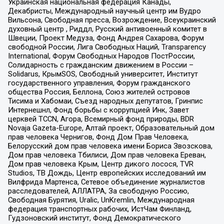
Украинская национальная федерация Канады,
Декабристы, Международный научный центр им Вудро
Вильсона, Свободная пресса, Возрождение, Всеукраинский
духовный центр , Риддл, Русский антивоенный комитет в
Швеции, Проект Медуза, Фонд Андрея Сахарова, Форум
свободной России, Лига Свободных Наций, Transparеncy
International, Форум Свободных Народов ПостРоссии,
Солидарность с гражданским движением в России –
Solidarus, КрымSOS, Свободный университет, Институт
государственного управления, Форум гражданского
общества Россия, Беллона, Союз жителей островов
Тисима и Хабомаи, Съезд народных депутатов, Гринпис
Интернешнл, Фонд борьбы с коррупцией Инк, Завет
церквей TCCN, Агора, Всемирный фонд природы, BDR
Novaja Gazeta-Europe, Алтай проект, Образовательный дом
прав человека Чернигов, Фонд Дом Прав Человека,
Белорусский дом прав человека имени Бориса Звозскова,
Дом прав человека Тбилиси, Дом прав человека Ереван,
Дом прав человека Крым, Центр дикого лосося, TVR
Studios, ТВ Дождь, Центр европейских исследований им
Вилфрида Мартенса, Сетевое объединение журналистов
расследователей, АЛЛАТРА, За свободную Россию,
Свободная Бурятия, Uralic, UnKremlin, Международная
федерация транспортных рабочих, ИстЧам Финланд,
Гудзоновский институт, Фонд Демократического