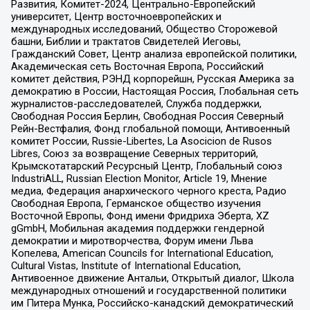
Развития, Комитет-2024, Центрально-Европейский
университет, Центр восточноевропейских и
международных исследований, Общество Сторожевой
башни, Библии и трактатов Свидетелей Иеговы,
Гражданский Совет, Центр анализа европейской политики,
Академическая сеть Восточная Европа, Российский
комитет действия, РЭНД корпорейшн, Русская Америка за
демократию в России, Настоящая Россия, Глобальная сеть
журналистов-расследователей, Служба поддержки,
Свободная Россия Берлин, Свободная Россия Северный
Рейн-Вестфалия, Фонд глобальной помощи, Антивоенный
комитет России, Russie-Libertes, La Asocicion de Rusos
Libres, Союз за возвращение Северных территорий,
Крымскотатарский Ресурсный Центр, Глобальный союз
IndustriALL, Russian Election Monitor, Article 19, Мнение
медиа, Федерация анархического черного креста, Радио
Свободная Европа, Германское общество изучения
Восточной Европы, Фонд имени Фридриха Эберта, XZ
gGmbH, Мобильная академия поддержки гендерной
демократии и миротворчества, Форум имени Льва
Копелева, American Councils for International Education,
Cultural Vistas, Institute of International Education,
Антивоенное движение Антальи, Открытый диалог, Школа
международных отношений и государственной политики
им Питера Мунка, Российско-канадский демократический