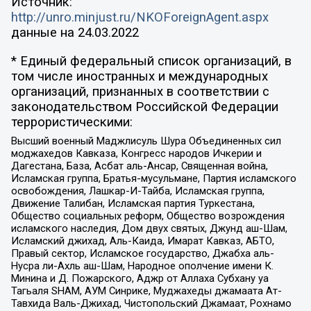
Источник:
http://unro.minjust.ru/NKOForeignAgent.aspx
данные на
24.03.2022
* Единый федеральный список организаций, в
том числе иностранных и международных
организаций, признанных в соответствии с
законодательством Российской Федерации
террористическими:
Высший военный Маджлисуль Шура Объединенных сил
моджахедов Кавказа, Конгресс народов Ичкерии и
Дагестана, База, Асбат аль-Ансар, Священная война,
Исламская группа, Братья-мусульмане, Партия исламского
освобождения, Лашкар-И-Тайба, Исламская группа,
Движение Талибан, Исламская партия Туркестана,
Общество социальных реформ, Общество возрождения
исламского наследия, Дом двух святых, Джунд аш-Шам,
Исламский джихад, Аль-Каида, Имарат Кавказ, АБТО,
Правый сектор, Исламское государство, Джабха аль-
Нусра ли-Ахль аш-Шам, Народное ополчение имени К.
Минина и Д. Пожарского, Аджр от Аллаха Субхану уа
Тагьаля SHAM, АУМ Синрике, Муджахеды джамаата Ат-
Тавхида Валь-Джихад, Чистопольский Джамаат, Рохнамо