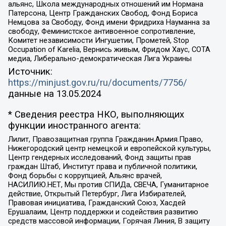
альянс, Школа международных отношений им Нормана
Патерсона, Центр Гражданских Свобод, Фонд Бориса
Немцова за Свободу, Фонд имени Фридриха Науманна за
свободу, Феминистское антивоенное сопротивление,
Комитет независимости Ингушетии, Прометей, Stop
Occupation of Karelia, Вернись живым, Фридом Хаус, СОТА
медиа, Либерально-демократическая Лига Украины
Источник:
https://minjust.gov.ru/ru/documents/7756/
данные на
13.05.2024
* Сведения реестра НКО, выполняющих
функции иностранного агента:
Лилит, Правозащитная группа Гражданин.Армия.Право,
Нижегородский центр немецкой и европейской культуры,
Центр гендерных исследований, Фонд защиты прав
граждан Штаб, Институт права и публичной политики,
Фонд борьбы с коррупцией, Альянс врачей,
НАСИЛИЮ.НЕТ, Мы против СПИДа, СВЕЧА, Гуманитарное
действие, Открытый Петербург, Лига Избирателей,
Правовая инициатива, Гражданский Союз, Хасдей
Ерушалаим, Центр поддержки и содействия развитию
средств массовой информации, Горячая Линия, В защиту