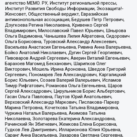
агентство МЕМО. РУ, Институт региональной прессы,
Институт Развития Свободы Информации, Экозащита!-
Женсовет, Общественный вердикт, Евразийская
антимонопольная ассоциация, Бедушев Петр Петрович,
Дзугкоева Регина Николаевна, Кривенко Сергей
Владимирович, Милославский Павел Юрьевич, Шнырова
Ольга Вадимовна, Чанышева Лилия Айратовна, Сидорович
Ольга Борисовна, Туровский Александр Алексеевич,
Васильева Анастасия Евгеньевна, Ривина Анна Валерьевна,
Бойко Анатолий Николаевич, Дугин Сергей Георгиевич,
Пивоваров Андрей Сергеевич, Аверин Виталий Евгеньевич,
Барахоев Магомед Бекханович, Шарипков Олег
Викторович, Мошель Ирина Ароновна, Шведов Григорий
Сергеевич, Пономарев Лев Александрович, Каргалицкий
Борис Юльевич, Созаев Валерий Валерьевич, Исламов
Тимур Рифгатович, Романова Ольга Евгеньевна, Щаров
Сергей Алексадрович, Цирульников Борис Альбертович,
Гасан Ольга Павловна, Паутов Юрий Анатольевич,
Верховский Александр Маркович, Пислакова-Паркер
Марина Петровна, Кочеткова Татьяна Владимировна,
Чуркина Наталья Валерьевна, Акимова Татьяна
Николаевна, Золотарева Екатерина Александровна,
Рачинский Ян Збигневич, Жемкова Елена Борисовна,
Гудков Лев Дмитриевич, Илларионова Юлия Юрьевна,
Саранг Анна Васильевна, Захарова Светлана Сергеевна,