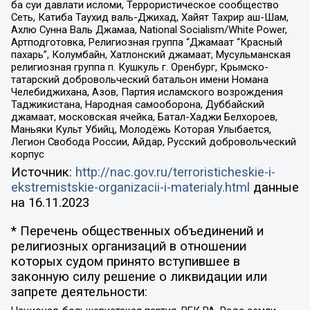
ба суи давлати исломи, Террористическое сообщество
Сеть, Катиба Таухид валь-Джихад, Хайят Тахрир аш-Шам,
Ахлю Сунна Валь Джамаа, National Socialism/White Power,
Артподготовка, Религиозная группа “Джамаат “Красный
пахарь”, Колумбайн, Хатлонский джамаат, Мусульманская
религиозная группа п. Кушкуль г. Оренбург, Крымско-
татарский добровольческий батальон имени Номана
Челебиджихана, Азов, Партия исламского возрождения
Таджикистана, Народная самооборона, Дуббайский
джамаат, московская ячейка, Батал-Хаджи Белхороев,
Маньяки Культ Убийц, Молодёжь Которая Улыбается,
Легион Свобода России, Айдар, Русский добровольческий
корпус
Источник:
http://nac.gov.ru/terroristicheskie-i-
ekstremistskie-organizacii-i-materialy.html
данные
на
16.11.2023
* Перечень общественных объединений и
религиозных организаций в отношении
которых судом принято вступившее в
законную силу решение о ликвидации или
запрете деятельности: