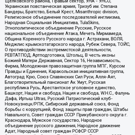
Щелковского района, Правый сектор, УНА - УНСО,
Украинская повстанческая армия, Тризуб им. Степана
Бандеры, Братство, Белый Крест, Misanthropic division,
Религиозное объединение последователей инглиизма,
Народная Социальная Инициатива, TulaSkins,
Этнополитическое объединение Русские, Русское
национальное объединение Атака, Мечеть Мирмамеда,
Община Коренного Русского народа г. Астрахани, ВОЛЯ,
Меджлис крымскотатарского народа, Рубеж Севера, ТОЙС,
О противодействии экстремистской деятельности,
РЕВТАТПОД, Артподготовка, Штольц, В честь иконы
Божией Матери Державная, Сектор 16, Независимость,
Фирма, Молодежная правозащитная группа МПГ, Курсом
Правды и Единения, Каракольская инициативная группа,
Автоград Крю, Союз Славянских Сил Руси, Алля-Аят,
Благотворительный пансионат Ак Умут, Русская
республика Русь, Арестантское уголовное единство,
Башкорт, Нация и свобода, Нация и свобода, W.H.С., Фалунь
Дафа, Иртыш Ultras, Русский Патриотический клуб-
Новокузнецк/РПК, Сибирский державный союз, Фонд
борьбы с коррупцией, Фонд защиты прав граждан, Штабы
Навального, Совет граждан СССР Прикубанского округа г.
Краснодара, Мужское государство, Народное
объединение русского движения, Народное движение
Адат, Народный совет граждан РСФСР СССР