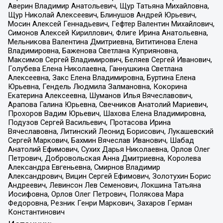
Аверин Владимир Анатольевич, Щур Татьяна Михайловна,
Щур Николай Алексеевич, Блинушов Андрей Юрьевич,
Мосин Алексей Геннадьевич, Гефтер Валентин Михайлович,
Симонов Алексей Кириллович, Флиге Ирина Анатольевна,
Мельникова Валентина Дмитриевна, Вититинова Елена
Владимировна, Баженова Светлана Куприяновна,
Максимов Сергей Владимирович, Беляев Сергей Иванович,
Голубева Елена Николаевна, Ганнушкина Светлана
Алексеевна, Закс Елена Владимировна, Буртина Елена
Юрьевна, Гендель Людмила Залмановна, Кокорина
Екатерина Алексеевна, Шуманов Илья Вячеславович,
Арапова Галина Юрьевна, Свечников Анатолий Мариевич,
Прохоров Вадим Юрьевич, Шахова Елена Владимировна,
Подузов Сергей Васильевич, Протасова Ирина
Вячеславовна, Литинский Леонид Борисович, Лукашевский
Сергей Маркович, Бахмин Вячеслав Иванович, Шабад
Анатолий Ефимович, Сухих Дарья Николаевна, Орлов Олег
Петрович, Добровольская Анна Дмитриевна, Королева
Александра Евгеньевна, Смирнов Владимир
Александрович, Вицин Сергей Ефимович, Золотухин Борис
Андреевич, Левинсон Лев Семенович, Локшина Татьяна
Иосифовна, Орлов Олег Петрович, Полякова Мара
Федоровна, Резник Генри Маркович, Захаров Герман
Константинович