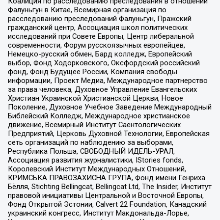
Коалиция по расследованию преследования в отношении
Фалуньгун в Китае, Всемирная организация по
расследованию преследований Фалуньгун, Пражский
гражданский центр, Ассоциация школ политических
исследований при Совете Европы, Центр либеральной
современности, Форум русскоязычных европейцев,
Немецко-русский обмен, Бард колледж, Европейский
выбор, Фонд Ходорковского, Оксфордский российский
фонд, Фонд Будущее России, Компания свободы
информации, Проект Медиа, Международное партнерство
за права человека, Духовное Управление Евангельских
Христиан Украинской Христианской Церкви, Новое
Поколение, Духовное Учебное Заведение Международный
Библейский Колледж, Международное христианское
движение, Всемирный Институт Саентологических
Предприятий, Церковь Духовной Технологии, Европейская
сеть организаций по наблюдению за выборами,
Республика Польша, СВОБОДНЫЙ ИДЕЛЬ-УРАЛ,
Ассоциация развития журналистики, IStories fonds,
Королевский Институт Международных Отношений,
КРИМСЬКА ПРАВОЗАХИСНА ГРУПА, Фонд имени Генриха
Бёлля, Stichting Bellingcat, Bellingcat Ltd, The Insider, Институт
правовой инициативы Центральной и Восточной Европы,
Фонд Открытой Эстонии, Calvert 22 Foundation, Канадский
украинский конгресс, Институт Макдональда-Лорье,