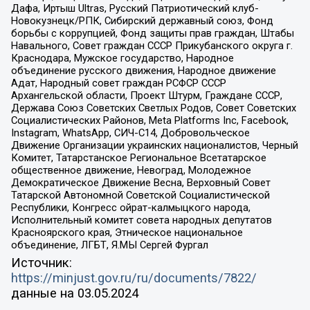
Дафа, Иртыш Ultras, Русский Патриотический клуб-
Новокузнецк/РПК, Сибирский державный союз, Фонд
борьбы с коррупцией, Фонд защиты прав граждан, Штабы
Навального, Совет граждан СССР Прикубанского округа г.
Краснодара, Мужское государство, Народное
объединение русского движения, Народное движение
Адат, Народный совет граждан РСФСР СССР
Архангельской области, Проект Штурм, Граждане СССР,
Держава Союз Советских Светлых Родов, Совет Советских
Социалистических Районов, Meta Platforms Inc, Facebook,
Instagram, WhatsApp, СИЧ-С14, Добровольческое
Движение Организации украинских националистов, Черный
Комитет, Татарстанское Региональное Всетатарское
общественное движение, Невоград, Молодежное
Демократическое Движение Весна, Верховный Совет
Татарской Автономной Советской Социалистической
Республики, Конгресс ойрат-калмыцкого народа,
Исполнительный комитет совета народных депутатов
Красноярского края, Этническое национальное
объединение, ЛГБТ, Я.МЫ Сергей Фургал
Источник:
https://minjust.gov.ru/ru/documents/7822/
данные на
03.05.2024