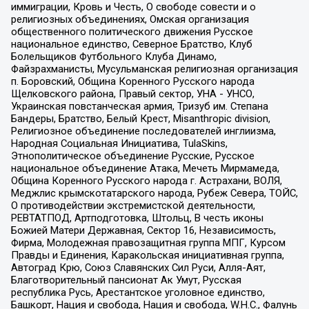
иммиграции, Кровь и Честь, О свободе совести и о
религиозных объединениях, Омская организация
общественного политического движения Русское
национальное единство, Северное Братство, Клуб
Болельщиков Футбольного Клуба Динамо,
Файзрахманисты, Мусульманская религиозная организация
п. Боровский, Община Коренного Русского народа
Щелковского района, Правый сектор, УНА - УНСО,
Украинская повстанческая армия, Тризуб им. Степана
Бандеры, Братство, Белый Крест, Misanthropic division,
Религиозное объединение последователей инглиизма,
Народная Социальная Инициатива, TulaSkins,
Этнополитическое объединение Русские, Русское
национальное объединение Атака, Мечеть Мирмамеда,
Община Коренного Русского народа г. Астрахани, ВОЛЯ,
Меджлис крымскотатарского народа, Рубеж Севера, ТОЙС,
О противодействии экстремистской деятельности,
РЕВТАТПОД, Артподготовка, Штольц, В честь иконы
Божией Матери Державная, Сектор 16, Независимость,
Фирма, Молодежная правозащитная группа МПГ, Курсом
Правды и Единения, Каракольская инициативная группа,
Автоград Крю, Союз Славянских Сил Руси, Алля-Аят,
Благотворительный пансионат Ак Умут, Русская
республика Русь, Арестантское уголовное единство,
Башкорт, Нация и свобода, Нация и свобода, W.H.С., Фалунь