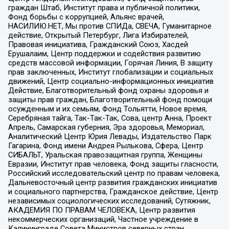
граждан Штаб, Институт права и публичной политики,
Фонд борьбы с коррупцией, Альянс врачей,
НАСИЛИЮ.НЕТ, Мы против СПИДа, СВЕЧА, Гуманитарное
действие, Открытый Петербург, Лига Избирателей,
Правовая инициатива, Гражданский Союз, Хасдей
Ерушалаим, Центр поддержки и содействия развитию
средств массовой информации, Горячая Линия, В защиту
прав заключенных, Институт глобализации и социальных
движений, Центр социально-информационных инициатив
Действие, Благотворительный фонд охраны здоровья и
защиты прав граждан, Благотворительный фонд помощи
осужденным и их семьям, Фонд Тольятти, Новое время,
Серебряная тайга, Так-Так-Так, Сова, центр Анна, Проект
Апрель, Самарская губерния, Эра здоровья, Мемориал,
Аналитический Центр Юрия Левады, Издательство Парк
Гагарина, Фонд имени Андрея Рылькова, Сфера, Центр
СИБАЛЬТ, Уральская правозащитная группа, Женщины
Евразии, Институт прав человека, Фонд защиты гласности,
Российский исследовательский центр по правам человека,
Дальневосточный центр развития гражданских инициатив
и социального партнерства, Гражданское действие, Центр
независимых социологических исследований, Сутяжник,
АКАДЕМИЯ ПО ПРАВАМ ЧЕЛОВЕКА, Центр развития
некоммерческих организаций, Частное учреждение в
Калининграде Совета Министров северных стран,