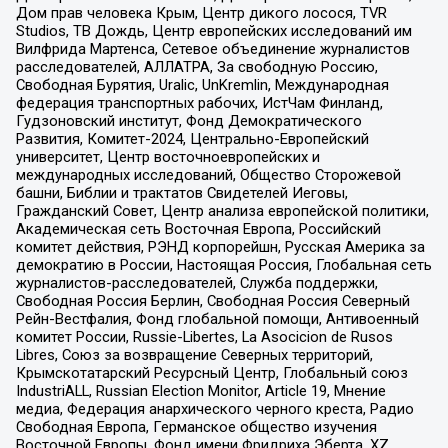
Дом прав человека Крым, Центр дикого лосося, TVR
Studios, ТВ Дождь, Центр европейских исследований им
Вилфрида Мартенса, Сетевое объединение журналистов
расследователей, АЛЛАТРА, За свободную Россию,
Свободная Бурятия, Uralic, UnKremlin, Международная
федерация транспортных рабочих, ИстЧам Финланд,
Гудзоновский институт, Фонд Демократического
Развития, Комитет-2024, Центрально-Европейский
университет, Центр восточноевропейских и
международных исследований, Общество Сторожевой
башни, Библии и трактатов Свидетелей Иеговы,
Гражданский Совет, Центр анализа европейской политики,
Академическая сеть Восточная Европа, Российский
комитет действия, РЭНД корпорейшн, Русская Америка за
демократию в России, Настоящая Россия, Глобальная сеть
журналистов-расследователей, Служба поддержки,
Свободная Россия Берлин, Свободная Россия Северный
Рейн-Вестфалия, Фонд глобальной помощи, Антивоенный
комитет России, Russie-Libertes, La Asocicion de Rusos
Libres, Союз за возвращение Северных территорий,
Крымскотатарский Ресурсный Центр, Глобальный союз
IndustriALL, Russian Election Monitor, Article 19, Мнение
медиа, Федерация анархического черного креста, Радио
Свободная Европа, Германское общество изучения
Восточной Европы, Фонд имени Фридриха Эберта, XZ