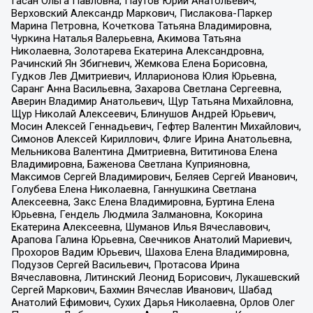
Гасан Ольга Павловна, Паутов Юрий Анатольевич,
Верховский Александр Маркович, Пислакова-Паркер
Марина Петровна, Кочеткова Татьяна Владимировна,
Чуркина Наталья Валерьевна, Акимова Татьяна
Николаевна, Золотарева Екатерина Александровна,
Рачинский Ян Збигневич, Жемкова Елена Борисовна,
Гудков Лев Дмитриевич, Илларионова Юлия Юрьевна,
Саранг Анна Васильевна, Захарова Светлана Сергеевна,
Аверин Владимир Анатольевич, Щур Татьяна Михайловна,
Щур Николай Алексеевич, Блинушов Андрей Юрьевич,
Мосин Алексей Геннадьевич, Гефтер Валентин Михайлович,
Симонов Алексей Кириллович, Флиге Ирина Анатольевна,
Мельникова Валентина Дмитриевна, Вититинова Елена
Владимировна, Баженова Светлана Куприяновна,
Максимов Сергей Владимирович, Беляев Сергей Иванович,
Голубева Елена Николаевна, Ганнушкина Светлана
Алексеевна, Закс Елена Владимировна, Буртина Елена
Юрьевна, Гендель Людмила Залмановна, Кокорина
Екатерина Алексеевна, Шуманов Илья Вячеславович,
Арапова Галина Юрьевна, Свечников Анатолий Мариевич,
Прохоров Вадим Юрьевич, Шахова Елена Владимировна,
Подузов Сергей Васильевич, Протасова Ирина
Вячеславовна, Литинский Леонид Борисович, Лукашевский
Сергей Маркович, Бахмин Вячеслав Иванович, Шабад
Анатолий Ефимович, Сухих Дарья Николаевна, Орлов Олег