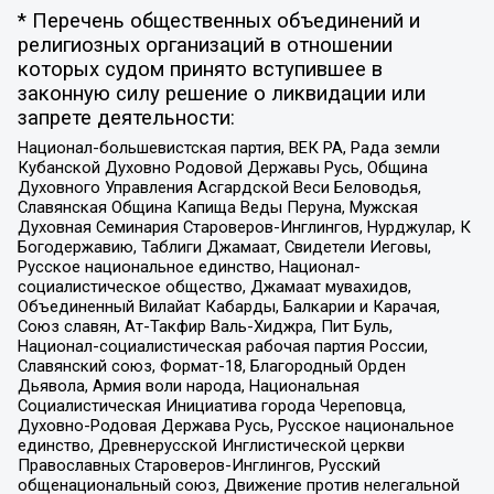
* Перечень общественных объединений и
религиозных организаций в отношении
которых судом принято вступившее в
законную силу решение о ликвидации или
запрете деятельности:
Национал-большевистская партия, ВЕК РА, Рада земли
Кубанской Духовно Родовой Державы Русь, Община
Духовного Управления Асгардской Веси Беловодья,
Славянская Община Капища Веды Перуна, Мужская
Духовная Семинария Староверов-Инглингов, Нурджулар, К
Богодержавию, Таблиги Джамаат, Свидетели Иеговы,
Русское национальное единство, Национал-
социалистическое общество, Джамаат мувахидов,
Объединенный Вилайат Кабарды, Балкарии и Карачая,
Союз славян, Ат-Такфир Валь-Хиджра, Пит Буль,
Национал-социалистическая рабочая партия России,
Славянский союз, Формат-18, Благородный Орден
Дьявола, Армия воли народа, Национальная
Социалистическая Инициатива города Череповца,
Духовно-Родовая Держава Русь, Русское национальное
единство, Древнерусской Инглистической церкви
Православных Староверов-Инглингов, Русский
общенациональный союз, Движение против нелегальной