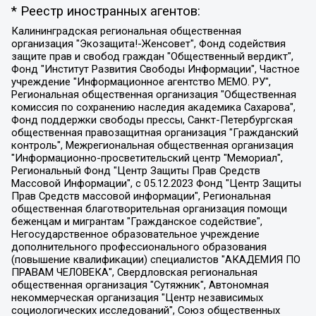
* Реестр иностранных агентов:
Калининградская региональная общественная организация "Экозащита!-Женсовет", Фонд содействия защите прав и свобод граждан "Общественный вердикт", Фонд "Институт Развития Свободы Информации", Частное учреждение "Информационное агентство МЕМО. РУ", Региональная общественная организация "Общественная комиссия по сохранению наследия академика Сахарова", Фонд поддержки свободы прессы, Санкт-Петербургская общественная правозащитная организация "Гражданский контроль", Межрегиональная общественная организация "Информационно-просветительский центр "Мемориал", Региональный Фонд "Центр Защиты Прав Средств Массовой Информации", с 05.12.2023 Фонд "Центр Защиты Прав Средств массовой информации", Региональная общественная благотворительная организация помощи беженцам и мигрантам "Гражданское содействие", Негосударственное образовательное учреждение дополнительного профессионального образования (повышение квалификации) специалистов "АКАДЕМИЯ ПО ПРАВАМ ЧЕЛОВЕКА", Свердловская региональная общественная организация "Сутяжник", Автономная некоммерческая организация "Центр независимых социологических исследований", Союз общественных объединений "Российский исследовательский центр по правам человека", Региональное общественное учреждение научно-информационный центр "МЕМОРИАЛ", Некоммерческая организация "Фонд защиты гласности", Автономная некоммерческая организация "Институт прав человека", Городская общественная организация "Екатеринбургское общество "МЕМОРИАЛ", Городская общественная организация "Рязанское историко-просветительское и правозащитное общество "Мемориал" (Рязанский Мемориал), Челябинский региональный орган общественной самодеятельности – женское общественное объединение "Женщины Евразии", Челябинский региональный орган общественной самодеятельности "Уральская правозащитная группа", Фонд содействия защите здоровья и социальной справедливости имени Андрея Рылькова, Автономная Некоммерческая Организация "Аналитический Центр Юрия Левады", Автономная некоммерческая организация социальной поддержки населения "Проект Апрель", Региональная общественная организация помощи женщинам и детям, находящимся в кризисной ситуации "Информационно-методический центр "Анна", Фонд содействия развитию массовых коммуникаций и правовому просвещению "Так-так-Так", Фонд содействия устойчивому развитию "Серебряная тайга", Свердловский региональный общественный фонд социальных проектов "Новое время", "Idel.Реалии", Кавказ.Реалии, Крым.Реалии, Телеканал Настоящее Время, Татаро-башкирская служба Радио Свобода (Azatliq Radiosi), Радио Свободная Европа/Радио Свобода (PCE/PC), "Сибирь.Реалии", "Фактограф", Благотворительный фонд помощи осужденным и их семьям, Автономная некоммерческая организация "Институт глобализации и социальных движений", Фонд "В защиту прав заключенных", Частное учреждение "Центр поддержки и содействия развитию средств массовой информации", Пензенский региональный общественный благотворительный фонд "Гражданский союз", "Север.Реалии", Некоммерческая организация Фонд "Правовая инициатива", Общество с ограниченной ответственностью "Радио Свободная Европа/Радио Свобода", Чешское информационное агентство "MEDIUM-ORIENT", Красноярская региональная общественная организация "Мы против СПИДа", Камалягин Денис Николаевич, Маркелов Сергей Евгеньевич, Пономарев Лев Александрович, Савицкая Людмила Алексеевна, Автономная некоммерческая организация "Центр по работе с проблемой насилия "НАСИЛИЮ.НЕТ", Межрегиональный профессиональный союз работников здравоохранения "Альянс врачей", Юридическое лицо, зарегистрированное в Латвийской Республике, SIA "Medusa Project" (регистрационный номер 40103797863, дата регистрации 10.06.2014), Некоммерческая организация "Фонд по борьбе с коррупцией", Автономная некоммерческая организация "Институт права и публичной политики", Баданин Роман Сергеевич, Гликин Максим Александрович, Железнова Мария Михайловна, Лукьянова Юлия Сергеевна, Маетная Елизавета Витальевна, Маняхин Петр Борисович, Чуракова Ольга Владимировна, Ярош Юлия Петровна, Юридическое лицо "The Insider SIA", зарегистрированное в Риге, Латвийская Республика (дата регистрации 26.06.2015), являющееся администратором доменного имени интернет-издания "The Insider SIA", https://theins.ru, Постернак Алексей Евгеньевич, Рубин Михаил Аркадьевич, Анин Роман Александрович, Юридическое лицо Istories fonds, зарегистрированное в Латвийской Республике (регистрационный номер 50008295751, дата регистрации 24.02.2020), Великовский Дмитрий Александрович, Долинина Ирина Николаевна, Мароховская Алеся Алексеевна, Шлейнов Роман Юрьевич, Шмагун Олеся Валентиновна, Общество с ограниченной ответственностью "Альтаир 2021", Общество с ограниченной ответственностью "Вега 2021", Общество с ограниченной ответственностью "Главный редактор 2021", Общество с ограниченной ответственностью "Ромашки монолит", Важенков Артем Валерьевич, Ивановская областная общественная организация "Центр гендерных исследований", Гурман Юрий Альбертович, Медиапроект "ОВД-Инфо", Егоров Владимир Владимирович, Жилинский Владимир Александрович, Общество с ограниченной ответственностью "ЗП", Иванова София Юрьевна, Карезина Инна Павловна, Кильтау Екатерина Викторовна, Петров Алексей Викторович, Пискунов Сергей Евгеньевич, Смирнов Сергей Сергеевич, Тихонов Михаил Сергеевич, Общество с ограниченной ответственностью "ЖУРНАЛИСТ-ИНОСТРАННЫЙ АГЕНТ", Арапова Галина Юрьевна, Вольтская Татьяна Анатольевна, Американская компания "Mason G.E.S. Anonymous Foundation" (США), являющаяся владельцем интернет-издания https://mnews.world/, Компания "Stichting Bellingcat", зарегистрированная в Нидерландах (дата регистрации 11.07.2018), Захаров Андрей Вячеславович, Клепиковская Екатерина Дмитриевна, Общество с ограниченной ответственностью "МЕМО", Перл Роман Александрович, Симонов Евгений Алексеевич, Соловьева Елена Анатольевна, Сотников Даниил Владимирович, Сурначева Елизавета Дмитриевна, Автономная некоммерческая организация по защите прав человека и информированию населения "Якутия – Наше Мнение", Общество с ограниченной ответственностью "Москоу диджитал медиа", с 26.01.2023 Общество с ограниченной ответственностью "Чайка Белые сады", Ветошкина Валерия Валерьевна, Заговора Максим Александрович, Межрегиональное общественное движение "Российская ЛГБТ - сеть", Оленичев Максим Владимирович, Павлов Иван Юрьевич, Скворцова Елена Сергеевна, Общество с ограниченной ответственностью "Как бы инагент", Кочетков Игорь Викторович, Общество с ограниченной ответственностью "Честные выборы", Еланчик Олег Александрович, Общество с ограниченной ответственностью "Нобелевский призыв", Гималова Регина Эмилевна, Григорьев Андрей Валерьевич, Григорьева Алина Александровна, Ассоциация по содействию защите прав призывников, альтернативнослужащих и военнослужащих "Правозащитная группа "Гражданин.Армия.Право", Хисамова Регина Фаритовна, Автономная некоммерческая организация по реализации социально-правовых программ "Лилит", Дальневосточное общественное движение "Маяк", Санкт-Петербургская ЛГБТ-инициативная группа "Выход", Инициативная группа ЛГБТ+ "Реверс", Алексеев Андрей Викторович, Бекбулатова Таисия Львовна, Беляев Иван Михайлович, Владыкина Елена Сергеевна, Гельман Марат Александрович, Никульшина Вероника Юрьевна, Толоконникова Надежда Андреевна, Шендерович Виктор Анатольевич, Общество с ограниченной ответственностью "Данное сообщение", Общество с ограниченной ответственностью Издательский дом "Новая глава", Айнбиндер Александра Александровна, Московский комьюнити-центр для ЛГБТ+инициатив, Благотворительный фонд развития филантропии, Deutsche Welle (Германия, Kurt-Schumacher-Strasse 3, 53113 Bonn), Борзунова Мария Михайловна, Воробьев Виктор Викторович, Голубева Анна Львовна, Константинова Алла Михайловна, Малкова Ирина Владимировна, Мурадов Мурад Абдулгалимович, Осетинская Елизавета Николаевна, Понасенков Евгений Николаевич, Ганапольский Матвей Юрьевич, Киселев Евгений Алексеевич, Борухович Ирина Григорьевна, Дремин Иван Тимофеевич, Дубровский Дмитрий Викторович, Красноярская региональная общественная организация поддержки и развития альтернативных образовательных технологий и межкультурных коммуникаций "ИНТЕРРА", Маяковская Екатерина Алексеевна, Фейгин Марк Захарович, Филимонов Андрей Викторович, Дзугкоева Регина Николаевна, Доброхотов Роман Александрович, Дудь Юрий Александрович, Елкин Сергей Владимирович, Кругликов Кирилл Игоревич, Сабунаева Мария Леонидовна, Семенов Алексей Владимирович, Шаинян Карен Багратович, Шульман Екатерина Михайловна, Асафьев Артур Валерьевич, Вахштайн Виктор Семенович, Венедиктов Алексей Алексеевич, Лушникова Екатерина Евгеньевна, Волков Леонид Михайлович, Невзоров Александр Глебович, Пархоменко Сергей Борисович, Сироткин Ярослав Николаевич, Кара-Мурза Владимир Владимирович, Баранова Наталья Владимировна, Гозман Леонид Яковлевич, Кагарлицкий Борис Юльевич, Климарев Михаил Валерьевич, Милов Владимир Станиславович, Автономная некоммерческая организация Краснодарский центр современного искусства "Типография", Моргенштерн Алишер Тагирович, Соболь Любовь Эдуардовна, Общество с ограниченной ответственностью "ЛИЗА НОРМ", Каспаров Гарри Кимович, Ходорковский Михаил Борисович, Общество с ограниченной ответственностью "Апрельские тезисы", Данилович Ирина Брониславовна, Кашин Олег Владимирович, Петров Николай Владимирович, Пивоваров Алексей Владимирович, Соколов Михаил Владимирович, Цветкова Юлия Владимировна, Чичваркин Евгений Александрович, Комитет против пыток/Команда против пыток, Общество с ограниченной ответственностью "Первый научный", Общество с ограниченной ответственностью "Вертолет и ко", Белоцерковская Вероника Борисовна, Кац Максим Евгеньевич, Лазарева Татьяна Юрьевна, Шаведдинов Руслан Табризович, Яшин Илья Валерьевич, Общество с ограниченной ответственностью "Иноагент ААВ", Алешковский Дмитрий Петрович, Альбац Евгения Марковна, Быков Дмитрий Львович, Галямина Юлия Евгеньевна, Лойко Сергей Леонидович, Мартынов Кирилл Константинович, Медведев Сергей Александрович, Крашенинников Федор Геннадиевич, Гордеева Катерина Вл