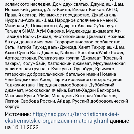
исламского наследия, Дом двух святых, Джунд аш-Шам,
Исламский джихад, Аль-Каида, Имарат Кавказ, АБТО,
Правый сектор, Исламское государство, Джабха аль-
Нусра ли-Ахль аш-Шам, Народное ополчение имени К.
Минина и Д. Пожарского, Аджр от Аллаха Субхану уа
Тагьаля SHAM, АУМ Синрике, Муджахеды джамаата Ат-
Тавхида Валь-Джихад, Чистопольский Джамаат, Рохнамо
ба суи давлати исломи, Террористическое сообщество
Сеть, Катиба Таухид валь-Джихад, Хайят Тахрир аш-Шам,
Ахлю Сунна Валь Джамаа, National Socialism/White Power,
Артподготовка, Религиозная группа “Джамаат “Красный
пахарь”, Колумбайн, Хатлонский джамаат, Мусульманская
религиозная группа п. Кушкуль г. Оренбург, Крымско-
татарский добровольческий батальон имени Номана
Челебиджихана, Азов, Партия исламского возрождения
Таджикистана, Народная самооборона, Дуббайский
джамаат, московская ячейка, Батал-Хаджи Белхороев,
Маньяки Культ Убийц, Молодёжь Которая Улыбается,
Легион Свобода России, Айдар, Русский добровольческий
корпус
Источник:
http://nac.gov.ru/terroristicheskie-i-
ekstremistskie-organizacii-i-materialy.html
данные
на
16.11.2023