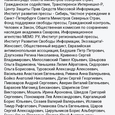
Гражданское содействие, Трансперенси Интернешнл-Р,
Центр Защиты Прав Средств Массовой Информации,
Институт развития прессы - Сибирь, Частное учреждение в
Санкт-Петербурге Совета Министров Северных Стран,
Фонд поддержки свободы прессы, Гражданский контроль,
Человек и Закон, Общественная комиссия по сохранению
наследия академика Сахарова, Информационное
агентство МЕМО. РУ, Институт региональной прессы,
Институт Развития Свободы Информации, Экозащита!-
Женсовет, Общественный вердикт, Евразийская
антимонопольная ассоциация, Бедушев Петр Петрович,
Дзугкоева Регина Николаевна, Кривенко Сергей
Владимирович, Милославский Павел Юрьевич, Шнырова
Ольга Вадимовна, Чанышева Лилия Айратовна, Сидорович
Ольга Борисовна, Туровский Александр Алексеевич,
Васильева Анастасия Евгеньевна, Ривина Анна Валерьевна,
Бойко Анатолий Николаевич, Дугин Сергей Георгиевич,
Пивоваров Андрей Сергеевич, Аверин Виталий Евгеньевич,
Барахоев Магомед Бекханович, Шарипков Олег
Викторович, Мошель Ирина Ароновна, Шведов Григорий
Сергеевич, Пономарев Лев Александрович, Каргалицкий
Борис Юльевич, Созаев Валерий Валерьевич, Исламов
Тимур Рифгатович, Романова Ольга Евгеньевна, Щаров
Сергей Алексадрович, Цирульников Борис Альбертович,