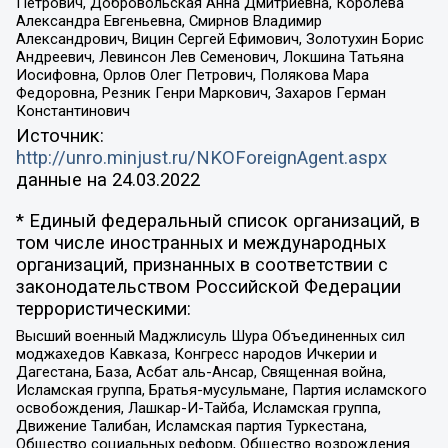
Петрович, Добровольская Анна Дмитриевна, Королева
Александра Евгеньевна, Смирнов Владимир
Александрович, Вицин Сергей Ефимович, Золотухин Борис
Андреевич, Левинсон Лев Семенович, Локшина Татьяна
Иосифовна, Орлов Олег Петрович, Полякова Мара
Федоровна, Резник Генри Маркович, Захаров Герман
Константинович
Источник:
http://unro.minjust.ru/NKOForeignAgent.aspx
данные на
24.03.2022
* Единый федеральный список организаций, в
том числе иностранных и международных
организаций, признанных в соответствии с
законодательством Российской Федерации
террористическими:
Высший военный Маджлисуль Шура Объединенных сил
моджахедов Кавказа, Конгресс народов Ичкерии и
Дагестана, База, Асбат аль-Ансар, Священная война,
Исламская группа, Братья-мусульмане, Партия исламского
освобождения, Лашкар-И-Тайба, Исламская группа,
Движение Талибан, Исламская партия Туркестана,
Общество социальных реформ, Общество возрождения