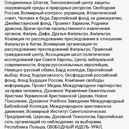
Соединенных Штатов, Тихоокеанский центр защиты
окружающей среды и природных ресурсов, Свободная
Россия, Всемирный конгресс украинцев, Атлантический
совет, Человек в беде, Европейский фонд за демократию,
Джеймстаунский фонд, Прожект Хармони, Родники
дракона, Врачи против насильственного извлечения
органов, Фалунь Дафа, Друзья Фалуньгун, Фалуньгун,
Коалиция по расследованию преследования в отношении
Фалуньгун в Китае, Всемирная организация по
расследованию преследований Фалуньгун, Пражский
гражданский центр, Ассоциация школ политических
исследований при Совете Европы, Центр либеральной
современности, Форум русскоязычных европейцев,
Немецко-русский обмен, Бард колледж, Европейский
выбор, Фонд Ходорковского, Оксфордский российский
фонд, Фонд Будущее России, Компания свободы
информации, Проект Медиа, Международное партнерство
за права человека, Духовное Управление Евангельских
Христиан Украинской Христианской Церкви, Новое
Поколение, Духовное Учебное Заведение Международный
Библейский Колледж, Международное христианское
движение, Всемирный Институт Саентологических
Предприятий, Церковь Духовной Технологии, Европейская
сеть организаций по наблюдению за выборами,
Республика Польша, СВОБОДНЫЙ ИДЕЛЬ-УРАЛ,