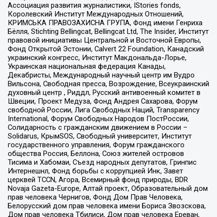
Ассоциация развития журналистики, IStories fonds,
Королевский Институт Международных Отношений,
КРИМСЬКА ПРАВОЗАХИСНА ГРУПА, Фонд имени Генриха
Бёлля, Stichting Bellingcat, Bellingcat Ltd, The Insider, Институт
правовой инициативы Центральной и Восточной Европы,
Фонд Открытой Эстонии, Calvert 22 Foundation, Канадский
украинский конгресс, Институт Макдональда-Лорье,
Украинская национальная федерация Канады,
Декабристы, Международный научный центр им Вудро
Вильсона, Свободная пресса, Возрождение, Всеукраинский
духовный центр , Риддл, Русский антивоенный комитет в
Швеции, Проект Медуза, Фонд Андрея Сахарова, Форум
свободной России, Лига Свободных Наций, Transparеncy
International, Форум Свободных Народов ПостРоссии,
Солидарность с гражданским движением в России –
Solidarus, КрымSOS, Свободный университет, Институт
государственного управления, Форум гражданского
общества Россия, Беллона, Союз жителей островов
Тисима и Хабомаи, Съезд народных депутатов, Гринпис
Интернешнл, Фонд борьбы с коррупцией Инк, Завет
церквей TCCN, Агора, Всемирный фонд природы, BDR
Novaja Gazeta-Europe, Алтай проект, Образовательный дом
прав человека Чернигов, Фонд Дом Прав Человека,
Белорусский дом прав человека имени Бориса Звозскова,
Дом прав человека Тбилиси, Дом прав человека Ереван,