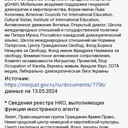
gGmbH, Мобильная академия поддержки гендерной
демократии и миротворчества, Форум имени Льва
Копелева, American Councils for International Education,
Cultural Vistas, Institute of International Education,
Антивоенное движение Антальи, Открытый диалог, Школа
международных отношений и государственной политики
им Питера Мунка, Российско-канадский демократический
альянс, Школа международных отношений им Нормана
Патерсона, Центр Гражданских Свобод, Фонд Бориса
Немцова за Свободу, Фонд имени Фридриха Науманна за
свободу, Феминистское антивоенное сопротивление,
Комитет независимости Ингушетии, Прометей, Stop
Occupation of Karelia, Вернись живым, Фридом Хаус, СОТА
медиа, Либерально-демократическая Лига Украины
Источник:
https://minjust.gov.ru/ru/documents/7756/
данные на
13.05.2024
* Сведения реестра НКО, выполняющих
функции иностранного агента:
Лилит, Правозащитная группа Гражданин.Армия.Право,
Нижегородский центр немецкой и европейской культуры,
Центр гендерных исследований, Фонд защиты прав