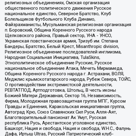
религиозных объединениях, Омская организация
общественного политического движения Русское
национальное единство, Северное Братство, Клуб
Болельщиков Футбольного Клуба Динамо,
Файзрахманисты, Мусульманская религиозная организация
п. Боровский, Община Коренного Русского народа
Щелковского района, Правый сектор, УНА - УНСО,
Украинская повстанческая армия, Тризуб им. Степана
Бандеры, Братство, Белый Крест, Misanthropic division,
Религиозное объединение последователей инглиизма,
Народная Социальная Инициатива, TulaSkins,
Этнополитическое объединение Русские, Русское
национальное объединение Атака, Мечеть Мирмамеда,
Община Коренного Русского народа г. Астрахани, ВОЛЯ,
Меджлис крымскотатарского народа, Рубеж Севера, ТОЙС,
О противодействии экстремистской деятельности,
РЕВТАТПОД, Артподготовка, Штольц, В честь иконы
Божией Матери Державная, Сектор 16, Независимость,
Фирма, Молодежная правозащитная группа МПГ, Курсом
Правды и Единения, Каракольская инициативная группа,
Автоград Крю, Союз Славянских Сил Руси, Алля-Аят,
Благотворительный пансионат Ак Умут, Русская
республика Русь, Арестантское уголовное единство,
Башкорт, Нация и свобода, Нация и свобода, W.H.С., Фалунь
Дафа, Иртыш Ultras, Русский Патриотический клуб-