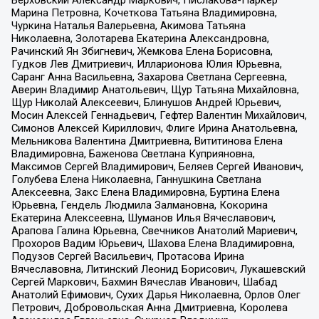
Марина Петровна, Кочеткова Татьяна Владимировна,
Чуркина Наталья Валерьевна, Акимова Татьяна
Николаевна, Золотарева Екатерина Александровна,
Рачинский Ян Збигневич, Жемкова Елена Борисовна,
Гудков Лев Дмитриевич, Илларионова Юлия Юрьевна,
Саранг Анна Васильевна, Захарова Светлана Сергеевна,
Аверин Владимир Анатольевич, Щур Татьяна Михайловна,
Щур Николай Алексеевич, Блинушов Андрей Юрьевич,
Мосин Алексей Геннадьевич, Гефтер Валентин Михайлович,
Симонов Алексей Кириллович, Флиге Ирина Анатольевна,
Мельникова Валентина Дмитриевна, Вититинова Елена
Владимировна, Баженова Светлана Куприяновна,
Максимов Сергей Владимирович, Беляев Сергей Иванович,
Голубева Елена Николаевна, Ганнушкина Светлана
Алексеевна, Закс Елена Владимировна, Буртина Елена
Юрьевна, Гендель Людмила Залмановна, Кокорина
Екатерина Алексеевна, Шуманов Илья Вячеславович,
Арапова Галина Юрьевна, Свечников Анатолий Мариевич,
Прохоров Вадим Юрьевич, Шахова Елена Владимировна,
Подузов Сергей Васильевич, Протасова Ирина
Вячеславовна, Литинский Леонид Борисович, Лукашевский
Сергей Маркович, Бахмин Вячеслав Иванович, Шабад
Анатолий Ефимович, Сухих Дарья Николаевна, Орлов Олег
Петрович, Добровольская Анна Дмитриевна, Королева