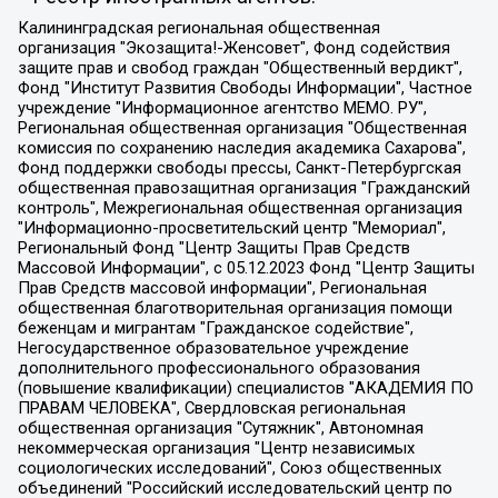
Калининградская региональная общественная организация "Экозащита!-Женсовет", Фонд содействия защите прав и свобод граждан "Общественный вердикт", Фонд "Институт Развития Свободы Информации", Частное учреждение "Информационное агентство МЕМО. РУ", Региональная общественная организация "Общественная комиссия по сохранению наследия академика Сахарова", Фонд поддержки свободы прессы, Санкт-Петербургская общественная правозащитная организация "Гражданский контроль", Межрегиональная общественная организация "Информационно-просветительский центр "Мемориал", Региональный Фонд "Центр Защиты Прав Средств Массовой Информации", с 05.12.2023 Фонд "Центр Защиты Прав Средств массовой информации", Региональная общественная благотворительная организация помощи беженцам и мигрантам "Гражданское содействие", Негосударственное образовательное учреждение дополнительного профессионального образования (повышение квалификации) специалистов "АКАДЕМИЯ ПО ПРАВАМ ЧЕЛОВЕКА", Свердловская региональная общественная организация "Сутяжник", Автономная некоммерческая организация "Центр независимых социологических исследований", Союз общественных объединений "Российский исследовательский центр по правам человека", Региональное общественное учреждение научно-информационный центр "МЕМОРИАЛ", Некоммерческая организация "Фонд защиты гласности", Автономная некоммерческая организация "Институт прав человека", Городская общественная организация "Екатеринбургское общество "МЕМОРИАЛ", Городская общественная организация "Рязанское историко-просветительское и правозащитное общество "Мемориал" (Рязанский Мемориал), Челябинский региональный орган общественной самодеятельности – женское общественное объединение "Женщины Евразии", Челябинский региональный орган общественной самодеятельности "Уральская правозащитная группа", Фонд содействия защите здоровья и социальной справедливости имени Андрея Рылькова, Автономная Некоммерческая Организация "Аналитический Центр Юрия Левады", Автономная некоммерческая организация социальной поддержки населения "Проект Апрель", Региональная общественная организация помощи женщинам и детям, находящимся в кризисной ситуации "Информационно-методический центр "Анна", Фонд содействия развитию массовых коммуникаций и правовому просвещению "Так-так-Так", Фонд содействия устойчивому развитию "Серебряная тайга", Свердловский региональный общественный фонд социальных проектов "Новое время", "Idel.Реалии", Кавказ.Реалии, Крым.Реалии, Телеканал Настоящее Время, Татаро-башкирская служба Радио Свобода (Azatliq Radiosi), Радио Свободная Европа/Радио Свобода (PCE/PC), "Сибирь.Реалии", "Фактограф", Благотворительный фонд помощи осужденным и их семьям, Автономная некоммерческая организация "Институт глобализации и социальных движений", Фонд "В защиту прав заключенных", Частное учреждение "Центр поддержки и содействия развитию средств массовой информации", Пензенский региональный общественный благотворительный фонд "Гражданский союз", "Север.Реалии", Некоммерческая организация Фонд "Правовая инициатива", Общество с ограниченной ответственностью "Радио Свободная Европа/Радио Свобода", Чешское информационное агентство "MEDIUM-ORIENT", Красноярская региональная общественная организация "Мы против СПИДа", Камалягин Денис Николаевич, Маркелов Сергей Евгеньевич, Пономарев Лев Александрович, Савицкая Людмила Алексеевна, Автономная некоммерческая организация "Центр по работе с проблемой насилия "НАСИЛИЮ.НЕТ", Межрегиональный профессиональный союз работников здравоохранения "Альянс врачей", Юридическое лицо, зарегистрированное в Латвийской Республике, SIA "Medusa Project" (регистрационный номер 40103797863, дата регистрации 10.06.2014), Некоммерческая организация "Фонд по борьбе с коррупцией", Автономная некоммерческая организация "Институт права и публичной политики", Баданин Роман Сергеевич, Гликин Максим Александрович, Железнова Мария Михайловна, Лукьянова Юлия Сергеевна, Маетная Елизавета Витальевна, Маняхин Петр Борисович, Чуракова Ольга Владимировна, Ярош Юлия Петровна, Юридическое лицо "The Insider SIA", зарегистрированное в Риге, Латвийская Республика (дата регистрации 26.06.2015), являющееся администратором доменного имени интернет-издания "The Insider SIA", https://theins.ru, Постернак Алексей Евгеньевич, Рубин Михаил Аркадьевич, Анин Роман Александрович, Юридическое лицо Istories fonds, зарегистрированное в Латвийской Республике (регистрационный номер 50008295751, дата регистрации 24.02.2020), Великовский Дмитрий Александрович, Долинина Ирина Николаевна, Мароховская Алеся Алексеевна, Шлейнов Роман Юрьевич, Шмагун Олеся Валентиновна, Общество с ограниченной ответственностью "Альтаир 2021", Общество с ограниченной ответственностью "Вега 2021", Общество с ограниченной ответственностью "Главный редактор 2021", Общество с ограниченной ответственностью "Ромашки монолит", Важенков Артем Валерьевич, Ивановская областная общественная организация "Центр гендерных исследований", Гурман Юрий Альбертович, Медиапроект "ОВД-Инфо", Егоров Владимир Владимирович, Жилинский Владимир Александрович, Общество с ограниченной ответственностью "ЗП", Иванова София Юрьевна, Карезина Инна Павловна, Кильтау Екатерина Викторовна, Петров Алексей Викторович, Пискунов Сергей Евгеньевич, Смирнов Сергей Сергеевич, Тихонов Михаил Сергеевич, Общество с ограниченной ответственностью "ЖУРНАЛИСТ-ИНОСТРАННЫЙ АГЕНТ", Арапова Галина Юрьевна, Вольтская Татьяна Анатольевна, Американская компания "Mason G.E.S. Anonymous Foundation" (США), являющаяся владельцем интернет-издания https://mnews.world/, Компания "Stichting Bellingcat", зарегистрированная в Нидерландах (дата регистрации 11.07.2018), Захаров Андрей Вячеславович, Клепиковская Екатерина Дмитриевна, Общество с ограниченной ответственностью "МЕМО", Перл Роман Александрович, Симонов Евгений Алексеевич, Соловьева Елена Анатольевна, Сотников Даниил Владимирович, Сурначева Елизавета Дмитриевна, Автономная некоммерческая организация по защите прав человека и информированию населения "Якутия – Наше Мнение", Общество с ограниченной ответственностью "Москоу диджитал медиа", с 26.01.2023 Общество с ограниченной ответственностью "Чайка Белые сады", Ветошкина Валерия Валерьевна, Заговора Максим Александрович, Межрегиональное общественное движение "Российская ЛГБТ - сеть", Оленичев Максим Владимирович, Павлов Иван Юрьевич, Скворцова Елена Сергеевна, Общество с ограниченной ответственностью "Как бы инагент", Кочетков Игорь Викторович, Общество с ограниченной ответственностью "Честные выборы", Еланчик Олег Александрович, Общество с ограниченной ответственностью "Нобелевский призыв", Гималова Регина Эмилевна, Григорьев Андрей Валерьевич, Григорьева Алина Александровна, Ассоциация по содействию защите прав призывников, альтернативнослужащих и военнослужащих "Правозащитная группа "Гражданин.Армия.Право", Хисамова Регина Фаритовна, Автономная некоммерческая организация по реализации социально-правовых программ "Лилит", Дальневосточное общественное движение "Маяк", Санкт-Петербургская ЛГБТ-инициативная группа "Выход", Инициативная группа ЛГБТ+ "Реверс", Алексеев Андрей Викторович, Бекбулатова Таисия Львовна, Беляев Иван Михайлович, Владыкина Елена Сергеевна, Гельман Марат Александрович, Никульшина Вероника Юрьевна, Толоконникова Надежда Андреевна, Шендерович Виктор Анатольевич, Общество с ограниченной ответственностью "Данное сообщение", Общество с ограниченной ответственностью Издательский дом "Новая глава", Айнбиндер Александра Александровна, Московский комьюнити-центр для ЛГБТ+инициатив, Благотворительный фонд развития филантропии, Deutsche Welle (Германия, Kurt-Schumacher-Strasse 3, 53113 Bonn), Борзунова Мария Михайловна, Воробьев Виктор Викторович, Голубева Анна Львовна, Константинова Алла Михайловна, Малкова Ирина Владимировна, Мурадов Мурад Абдулгалимович, Осетинская Елизавета Николаевна, Понасенков Евгений Николаевич, Ганапольский Матвей Юрьевич, Киселев Евгений Алексеевич, Борухович Ирина Григорьевна, Дремин Иван Тимофеевич, Дубровский Дмитрий Викторович, Красноярская региональная общественная организация поддержки и развития альтернативных образовательных технологий и межкультурных коммуникаций "ИНТЕРРА", Маяковская Екатерина Алексеевна, Фейгин Марк Захарович, Филимонов Андрей Викторович, Дзугкоева Регина Николаевна, Доброхотов Роман Александрович, Дудь Юрий Александрович, Елкин Сергей Владимирович, Кругликов Кирилл Игоревич, Сабунаева Мария Леонидовна, Семенов Алексей Владимирович, Шаинян Карен Багратович, Шульман Екатерина Михайловна, Асафьев Артур Валерьевич, Вахштайн Виктор Семенович, Венедиктов Алексей Алексеевич, Лушникова Екатерина Евгеньевна, Волков Леонид Михайлович, Невзоров Александр Глебович, Пархоменко Сергей Борисович, Сироткин Ярослав Николаевич, Кара-Мурза Владимир Владимирович, Баранова Наталья Владимировна, Гозман Леонид Яковлевич, Кагарлицкий Борис Юльевич, Климарев Михаил Валерьевич, Милов Владимир Станиславович, Автономная некоммерческая организация Краснодарский центр современного искусства "Типография", Моргенштерн Алишер Тагирович, Соболь Любовь Эдуардовна, Общество с ограниченной ответственностью "ЛИЗА НОРМ", Каспаров Гарри Кимович, Ходорковский Михаил Борисович, Общество с ограниченной ответственностью "Апрельские тезисы", Данилович Ирина Брониславовна, Кашин Олег Владимирович, Петров Николай Владимирович, Пивоваров Алексей Владимирович, Соколов Михаил Владимирович, Цветкова Юлия Владимировна, Чичваркин Евгений Александрович, Комитет против пыток/Команда против пыток, Общество с ограниченной ответственностью "Первый научный", Общество с ограниченной ответственностью "Вертолет и ко", Белоцерковская Вероника Борисовна, Кац Максим Евгеньевич, Лазарева Татьяна Юрьевна, Шаведдинов Руслан Табризович, Яшин Илья Валерьевич, Общество с ограниченной ответственностью "Иноагент ААВ", Алешковский Дмитрий Петрович, Альбац Евгения Марковна, Быков Дмитрий Львович, Галямина Юлия Евгеньевна, Лойко Сергей Леонидович, Мартынов Кирилл Константинович, Медведев Сергей Александрович, Крашенинников Федор Геннадиевич, Гордеева Катерина Вл