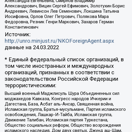
Александра Евгеньевна, Смирнов Владимир
Александрович, Вицин Сергей Ефимович, Золотухин Борис
Андреевич, Левинсон Лев Семенович, Локшина Татьяна
Иосифовна, Орлов Олег Петрович, Полякова Мара
Федоровна, Резник Генри Маркович, Захаров Герман
Константинович
Источник:
http://unro.minjust.ru/NKOForeignAgent.aspx
данные на
24.03.2022
* Единый федеральный список организаций, в
том числе иностранных и международных
организаций, признанных в соответствии с
законодательством Российской Федерации
террористическими:
Высший военный Маджлисуль Шура Объединенных сил
моджахедов Кавказа, Конгресс народов Ичкерии и
Дагестана, База, Асбат аль-Ансар, Священная война,
Исламская группа, Братья-мусульмане, Партия исламского
освобождения, Лашкар-И-Тайба, Исламская группа,
Движение Талибан, Исламская партия Туркестана,
Общество социальных реформ, Общество возрождения
исламского наследия, Дом двух святых, Джунд аш-Шам,