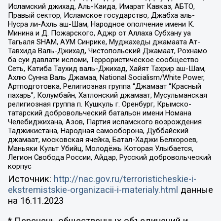
Исламский джихад, Аль-Каида, Имарат Кавказ, АБТО,
Правый сектор, Исламское государство, Джабха аль-
Нусра ли-Ахль аш-Шам, Народное ополчение имени К.
Минина и Д. Пожарского, Аджр от Аллаха Субхану уа
Тагьаля SHAM, АУМ Синрике, Муджахеды джамаата Ат-
Тавхида Валь-Джихад, Чистопольский Джамаат, Рохнамо
ба суи давлати исломи, Террористическое сообщество
Сеть, Катиба Таухид валь-Джихад, Хайят Тахрир аш-Шам,
Ахлю Сунна Валь Джамаа, National Socialism/White Power,
Артподготовка, Религиозная группа “Джамаат “Красный
пахарь”, Колумбайн, Хатлонский джамаат, Мусульманская
религиозная группа п. Кушкуль г. Оренбург, Крымско-
татарский добровольческий батальон имени Номана
Челебиджихана, Азов, Партия исламского возрождения
Таджикистана, Народная самооборона, Дуббайский
джамаат, московская ячейка, Батал-Хаджи Белхороев,
Маньяки Культ Убийц, Молодёжь Которая Улыбается,
Легион Свобода России, Айдар, Русский добровольческий
корпус
Источник:
http://nac.gov.ru/terroristicheskie-i-
ekstremistskie-organizacii-i-materialy.html
данные
на
16.11.2023
* Перечень общественных объединений и