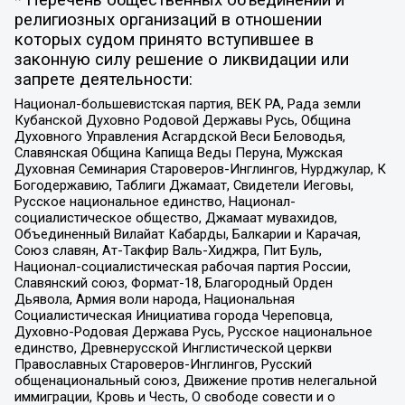
религиозных организаций в отношении
которых судом принято вступившее в
законную силу решение о ликвидации или
запрете деятельности:
Национал-большевистская партия, ВЕК РА, Рада земли
Кубанской Духовно Родовой Державы Русь, Община
Духовного Управления Асгардской Веси Беловодья,
Славянская Община Капища Веды Перуна, Мужская
Духовная Семинария Староверов-Инглингов, Нурджулар, К
Богодержавию, Таблиги Джамаат, Свидетели Иеговы,
Русское национальное единство, Национал-
социалистическое общество, Джамаат мувахидов,
Объединенный Вилайат Кабарды, Балкарии и Карачая,
Союз славян, Ат-Такфир Валь-Хиджра, Пит Буль,
Национал-социалистическая рабочая партия России,
Славянский союз, Формат-18, Благородный Орден
Дьявола, Армия воли народа, Национальная
Социалистическая Инициатива города Череповца,
Духовно-Родовая Держава Русь, Русское национальное
единство, Древнерусской Инглистической церкви
Православных Староверов-Инглингов, Русский
общенациональный союз, Движение против нелегальной
иммиграции, Кровь и Честь, О свободе совести и о