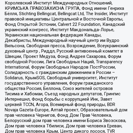
Королевский Институт Международных Отношений,
КРИМСЬКА ПРАВОЗАХИСНА ГРУПА, Фонд имени Генриха
Бёлля, Stichting Bellingcat, Bellingcat Ltd, The Insider, Институт
правовой инициативы Центральной и Восточной Европы,
Фонд Открытой Эстонии, Calvert 22 Foundation, Канадский
украинский конгресс, Институт Макдональда-Лорье,
Украинская национальная федерация Канады,
Декабристы, Международный научный центр им Вудро
Вильсона, Свободная пресса, Возрождение, Всеукраинский
духовный центр , Риддл, Русский антивоенный комитет в
Швеции, Проект Медуза, Фонд Андрея Сахарова, Форум
свободной России, Лига Свободных Наций, Transparеncy
International, Форум Свободных Народов ПостРоссии,
Солидарность с гражданским движением в России –
Solidarus, КрымSOS, Свободный университет, Институт
государственного управления, Форум гражданского
общества Россия, Беллона, Союз жителей островов
Тисима и Хабомаи, Съезд народных депутатов, Гринпис
Интернешнл, Фонд борьбы с коррупцией Инк, Завет
церквей TCCN, Агора, Всемирный фонд природы, BDR
Novaja Gazeta-Europe, Алтай проект, Образовательный дом
прав человека Чернигов, Фонд Дом Прав Человека,
Белорусский дом прав человека имени Бориса Звозскова,
Дом прав человека Тбилиси, Дом прав человека Ереван,
Дом прав человека Крым, Центр дикого лосося, TVR