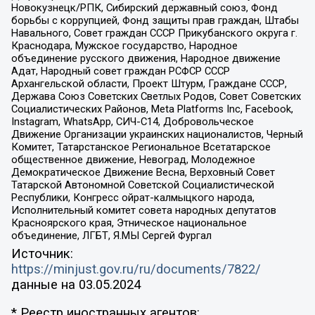
Новокузнецк/РПК, Сибирский державный союз, Фонд
борьбы с коррупцией, Фонд защиты прав граждан, Штабы
Навального, Совет граждан СССР Прикубанского округа г.
Краснодара, Мужское государство, Народное
объединение русского движения, Народное движение
Адат, Народный совет граждан РСФСР СССР
Архангельской области, Проект Штурм, Граждане СССР,
Держава Союз Советских Светлых Родов, Совет Советских
Социалистических Районов, Meta Platforms Inc, Facebook,
Instagram, WhatsApp, СИЧ-С14, Добровольческое
Движение Организации украинских националистов, Черный
Комитет, Татарстанское Региональное Всетатарское
общественное движение, Невоград, Молодежное
Демократическое Движение Весна, Верховный Совет
Татарской Автономной Советской Социалистической
Республики, Конгресс ойрат-калмыцкого народа,
Исполнительный комитет совета народных депутатов
Красноярского края, Этническое национальное
объединение, ЛГБТ, Я.МЫ Сергей Фургал
Источник:
https://minjust.gov.ru/ru/documents/7822/
данные на
03.05.2024
* Реестр иностранных агентов: