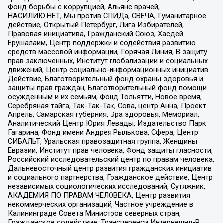
Фонд борьбы с коррупцией, Альянс врачей,
НАСИЛИЮ.НЕТ, Мы против СПИДа, СВЕЧА, Гуманитарное
действие, Открытый Петербург, Лига Избирателей,
Правовая инициатива, Гражданский Союз, Хасдей
Ерушалаим, Центр поддержки и содействия развитию
средств массовой информации, Горячая Линия, В защиту
прав заключенных, Институт глобализации и социальных
движений, Центр социально-информационных инициатив
Действие, Благотворительный фонд охраны здоровья и
защиты прав граждан, Благотворительный фонд помощи
осужденным и их семьям, Фонд Тольятти, Новое время,
Серебряная тайга, Так-Так-Так, Сова, центр Анна, Проект
Апрель, Самарская губерния, Эра здоровья, Мемориал,
Аналитический Центр Юрия Левады, Издательство Парк
Гагарина, Фонд имени Андрея Рылькова, Сфера, Центр
СИБАЛЬТ, Уральская правозащитная группа, Женщины
Евразии, Институт прав человека, Фонд защиты гласности,
Российский исследовательский центр по правам человека,
Дальневосточный центр развития гражданских инициатив
и социального партнерства, Гражданское действие, Центр
независимых социологических исследований, Сутяжник,
АКАДЕМИЯ ПО ПРАВАМ ЧЕЛОВЕКА, Центр развития
некоммерческих организаций, Частное учреждение в
Калининграде Совета Министров северных стран,
Гражданское содействие, Трансперенси Интернешнл-Р,