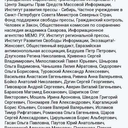
Центр Защиты Прав Средств Массовой Информации,
Институт развития прессы - Сибирь, Частное учреждение в
Санкт-Петербурге Совета Министров Северных Стран,
Фонд поддержки свободы прессы, Гражданский контроль,
Человек и Закон, Общественная комиссия по сохранению
наследия академика Сахарова, Информационное
агентство МЕМО. РУ, Институт региональной прессы,
Институт Развития Свободы Информации, Экозащита!-
Женсовет, Общественный вердикт, Евразийская
антимонопольная ассоциация, Бедушев Петр Петрович,
Дзугкоева Регина Николаевна, Кривенко Сергей
Владимирович, Милославский Павел Юрьевич, Шнырова
Ольга Вадимовна, Чанышева Лилия Айратовна, Сидорович
Ольга Борисовна, Туровский Александр Алексеевич,
Васильева Анастасия Евгеньевна, Ривина Анна Валерьевна,
Бойко Анатолий Николаевич, Дугин Сергей Георгиевич,
Пивоваров Андрей Сергеевич, Аверин Виталий Евгеньевич,
Барахоев Магомед Бекханович, Шарипков Олег
Викторович, Мошель Ирина Ароновна, Шведов Григорий
Сергеевич, Пономарев Лев Александрович, Каргалицкий
Борис Юльевич, Созаев Валерий Валерьевич, Исламов
Тимур Рифгатович, Романова Ольга Евгеньевна, Щаров
Сергей Алексадрович, Цирульников Борис Альбертович,
Гасан Ольга Павловна, Паутов Юрий Анатольевич,
Верховский Александр Маркович, Пислакова-Паркер