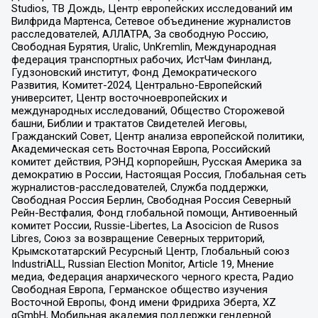
Studios, ТВ Дождь, Центр европейских исследований им
Вилфрида Мартенса, Сетевое объединение журналистов
расследователей, АЛЛАТРА, За свободную Россию,
Свободная Бурятия, Uralic, UnKremlin, Международная
федерация транспортных рабочих, ИстЧам Финланд,
Гудзоновский институт, Фонд Демократического
Развития, Комитет-2024, Центрально-Европейский
университет, Центр восточноевропейских и
международных исследований, Общество Сторожевой
башни, Библии и трактатов Свидетелей Иеговы,
Гражданский Совет, Центр анализа европейской политики,
Академическая сеть Восточная Европа, Российский
комитет действия, РЭНД корпорейшн, Русская Америка за
демократию в России, Настоящая Россия, Глобальная сеть
журналистов-расследователей, Служба поддержки,
Свободная Россия Берлин, Свободная Россия Северный
Рейн-Вестфалия, Фонд глобальной помощи, Антивоенный
комитет России, Russie-Libertes, La Asocicion de Rusos
Libres, Союз за возвращение Северных территорий,
Крымскотатарский Ресурсный Центр, Глобальный союз
IndustriALL, Russian Election Monitor, Article 19, Мнение
медиа, Федерация анархического черного креста, Радио
Свободная Европа, Германское общество изучения
Восточной Европы, Фонд имени Фридриха Эберта, XZ
gGmbH, Мобильная академия поддержки гендерной