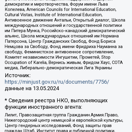
демократии и миротворчества, Форум имени Льва
Копелева, American Councils for International Education,
Cultural Vistas, Institute of International Education,
Антивоенное движение Антальи, Открытый диалог, Школа
международных отношений и государственной политики
им Питера Мунка, Российско-канадский демократический
альянс, Школа международных отношений им Нормана
Патерсона, Центр Гражданских Свобод, Фонд Бориса
Немцова за Свободу, Фонд имени Фридриха Науманна за
свободу, Феминистское антивоенное сопротивление,
Комитет независимости Ингушетии, Прометей, Stop
Occupation of Karelia, Вернись живым, Фридом Хаус, СОТА
медиа, Либерально-демократическая Лига Украины
Источник:
https://minjust.gov.ru/ru/documents/7756/
данные на
13.05.2024
* Сведения реестра НКО, выполняющих
функции иностранного агента:
Лилит, Правозащитная группа Гражданин.Армия.Право,
Нижегородский центр немецкой и европейской культуры,
Центр гендерных исследований, Фонд защиты прав
граждан Штаб, Институт права и публичной политики,