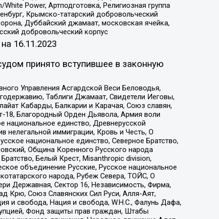
/White Power, Артподготовка, Религиозная группа
Оренбург, Крымско-татарский добровольческий
орона, Дуббайский джамаат, московская ячейка,
усский добровольческий корпус
 на
16.11.2023
судом принято вступившее в законную
вного Управления Асгардской Веси Беловодья,
годержавию, Таблиги Джамаат, Свидетели Иеговы,
айат Кабарды, Балкарии и Карачая, Союз славян,
т-18, Благородный Орден Дьявола, Армия воли
ое национальное единство, Древнерусской
 нелегальной иммиграции, Кровь и Честь, О
усское национальное единство, Северное Братство,
ровский, Община Коренного Русского народа
атство, Белый Крест, Misanthropic division,
еское объединение Русские, Русское национальное
котатарского народа, Рубеж Севера, ТОЙС, О
ри Державная, Сектор 16, Независимость, Фирма,
д Крю, Союз Славянских Сил Руси, Алля-Аят,
я и свобода, Нация и свобода, W.H.С., Фалунь Дафа,
рупцией, Фонд защиты прав граждан, Штабы