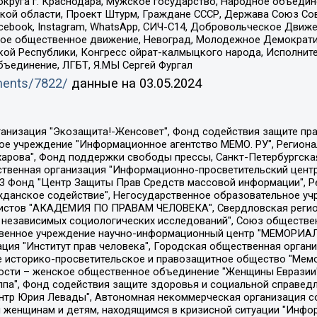
округа г. Краснодара, Мужское государство, Народное объедин
ой области, Проект Штурм, Граждане СССР, Держава Союз Сов
Facebook, Instagram, WhatsApp, СИЧ-С14, Добровольческое Движ
ское общественное движение, Невоград, Молодежное Демократ
ой Республики, Конгресс ойрат-калмыцкого народа, Исполнит
бъединение, ЛГБТ, Я.МЫ Сергей Фургал
uments/7822/
данные на
03.05.2024
Общество с ограниченной ответственностью "Радио Свободная Европа/Радио Свобода", Чешское информационное агентство "MEDIUM-ORIENT", Красноярская региональная общественная организация "Мы против СПИДа", Камалягин Денис Николаевич, Маркелов Сергей Евгеньевич, Пономарев Лев Александрович, Савицкая Людмила Алексеевна, Автономная некоммерческая организация "Центр по работе с проблемой насилия "НАСИЛИЮ.НЕТ", Межрегиональный профессиональный союз работников здравоохранения "Альянс врачей", Юридическое лицо, зарегистрированное в Латвийской Республике, SIA "Medusa Project" (регистрационный номер 40103797863, дата регистрации 10.06.2014), Некоммерческая организация "Фонд по борьбе с коррупцией", Автономная некоммерческая организация "Институт права и публичной политики", Баданин Роман Сергеевич, Гликин Максим Александрович, Железнова Мария Михайловна, Лукьянова Юлия Сергеевна, Маетная Елизавета Витальевна, Маняхин Петр Борисович, Чуракова Ольга Владимировна, Ярош Юлия Петровна, Юридическое лицо "The Insider SIA", зарегистрированное в Риге, Латвийская Республика (дата регистрации 26.06.2015), являющееся администратором доменного имени интернет-издания "The Insider SIA", https://theins.ru, Постернак Алексей Евгеньевич, Рубин Михаил Аркадьевич, Анин Роман Александрович, Юридическое лицо Istories fonds, зарегистрированное в Латвийской Республике (регистрационный номер 50008295751, дата регистрации 24.02.2020), Великовский Дмитрий Александрович, Долинина Ирина Николаевна, Мароховская Алеся Алексеевна, Шлейнов Роман Юрьевич, Шмагун Олеся Валентиновна, Общество с ограниченной ответственностью "Альтаир 2021", Общество с ограниченной ответственностью "Вега 2021", Общество с ограниченной ответственностью "Главный редактор 2021", Общество с ограниченной ответственностью "Ромашки монолит", Важенков Артем Валерьевич, Ивановская областная общественная организация "Центр гендерных исследований", Гурман Юрий Альбертович, Медиапроект "ОВД-Инфо", Егоров Владимир Владимирович, Жилинский Владимир Александрович, Общество с ограниченной ответственностью "ЗП", Иванова София Юрьевна, Карезина Инна Павловна, Кильтау Екатерина Викторовна, Петров Алексей Викторович, Пискунов Сергей Евгеньевич, Смирнов Сергей Сергеевич, Тихонов Михаил Сергеевич, Общество с ограниченной ответственностью "ЖУРНАЛИСТ-ИНОСТРАННЫЙ АГЕНТ", Арапова Галина Юрьевна, Вольтская Татьяна Анатольевна, Американская компания "Mason G.E.S. Anonymous Foundation" (США), являющаяся владельцем интернет-издания https://mnews.world/, Компания "Stichting Bellingcat", зарегистрированная в Нидерландах (дата регистрации 11.07.2018), Захаров Андрей Вячеславович, Клепиковская Екатерина Дмитриевна, Общество с ограниченной ответственностью "МЕМО", Перл Роман Александрович, Симонов Евгений Алексеевич, Соловьева Елена Анатольевна, Сотников Даниил Владимирович, Сурначева Елизавета Дмитриевна, Автономная некоммерческая организация по защите прав человека и информированию населения "Якутия – Наше Мнение", Общество с ограниченной ответственностью "Москоу диджитал медиа", с 26.01.2023 Общество с ограниченной ответственностью "Чайка Белые сады", Ветошкина Валерия Валерьевна, Заговора Максим Александрович, Межрегиональное общественное движение "Российская ЛГБТ - сеть", Оленичев Максим Владимирович, Павлов Иван Юрьевич, Скворцова Елена Сергеевна, Общество с ограниченной ответственностью "Как бы инагент", Кочетков Игорь Викторович, Общество с ограниченной ответственностью "Честные выборы", Еланчик Олег Александрович, Общество с ограниченной ответственностью "Нобелевский призыв", Гималова Регина Эмилевна, Григорьев Андрей Валерьевич, Григорьева Алина Александровна, Ассоциация по содействию защите прав призывников, альтернативнослужащих и военнослужащих "Правозащитная группа "Гражданин.Армия.Право", Хисамова Регина Фаритовна, Автономная некоммерческая организация по реализа