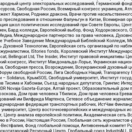
родный центр электоральных исследований, Германский фонд
рсов, Свободная Россия, Всемирный конгресс украинцев, Атла
ект Хармони, Родники дракона, Врачи против насильственного
ию преследования в отношении Фалуньгун в Китае, Всемирная о
ация школ политических исследований при Совете Европы, Цен
мен, Бард колледж, Европейский выбор, Фонд Ходорковского,
едиа, Международное партнерство за права человека, Духовно
ое Учебное Заведение Международный Библейский Колледж, М
ь Духовной Технологии, Европейская сеть организаций по наб
урналистики, IStories fonds, Королевский Институт Между
gcat, Bellingcat Ltd, The Insider, Институт правовой инициатив
инский конгресс, Институт Макдональда-Лорье, Украинская нац
, Свободная пресса, Возрождение, Всеукраинский духовный цен
орум свободной России, Лига Свободных Наций, Transparеncy I
– Solidarus, КрымSOS, Свободный университет, Институт госу
в Тисима и Хабомаи, Съезд народных депутатов, Гринпис Инте
DR Novaja Gazeta-Europe, Алтай проект, Образовательный дом 
зскова, Дом прав человека Тбилиси, Дом прав человека Ерева
едований им Вилфрида Мартенса, Сетевое объединение журнали
Международная федерация транспортных рабочих, ИстЧам Финлан
й университет, Центр восточноевропейских и международных и
, Центр анализа европейской политики, Академическая сеть Во
ю в России, Настоящая Россия, Глобальная сеть журналистов
естфалия, Фонд глобальной помощи, Антивоенный комитет России,
татарский Ресурсный Центр, Глобальный союз IndustriALL, Russi