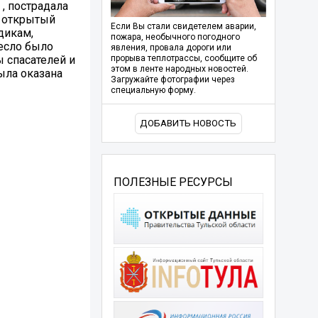
, пострадала
, открытый
Если Вы стали свидетелем аварии,
дикам,
пожара, необычного погодного
есло было
явления, провала дороги или
 спасателей и
прорыва теплотрассы, сообщите об
этом в ленте народных новостей.
ыла оказана
Загружайте фотографии через
специальную форму.
ДОБАВИТЬ НОВОСТЬ
ПОЛЕЗНЫЕ РЕСУРСЫ