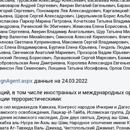
совна, Туровский Александр Алексеевич, Васильева Анастасия
Пивоваров Андрей Сергеевич, Аверин Виталий Евгеньевич, Бара
горий Сергеевич, Пономарев Лев Александрович, Каргалицкий 
ньевна, Щаров Сергей Алексадрович, Цирульников Борис Альбер
ислакова-Паркер Марина Петровна, Кочеткова Татьяна Владими
сандровна, Рачинский Ян Збигневич, Жемкова Елена Борисовна,
лана Сергеевна, Аверин Владимир Анатольевич, Щур Татьяна М
фтер Валентин Михайлович, Симонов Алексей Кириллович, Флиг
женова Светлана Куприяновна, Максимов Сергей Владимирович, 
кс Елена Владимировна, Буртина Елена Юрьевна, Гендель Людм
евна, Свечников Анатолий Мариевич, Прохоров Вадим Юрьевич
инский Леонид Борисович, Лукашевский Сергей Маркович, Бахм
Добровольская Анна Дмитриевна, Королева Александра Евгенье
евинсон Лев Семенович, Локшина Татьяна Иосифовна, Орлов Ол
ignAgent.aspx
данные на
24.03.2022
ций, в том числе иностранных и международных ор
ции террористическими:
ил моджахедов Кавказа, Конгресс народов Ичкерии и Дагеста
ламского освобождения, Лашкар-И-Тайба, Исламская группа, Дв
ения исламского наследия, Дом двух святых, Джунд аш-Шам, 
жабха аль-Нусра ли-Ахль аш-Шам, Народное ополчение имени К.
ата Ат-Тавхида Валь-Джихад, Чистопольский Джамаат, Рохнам