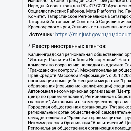
Навального, Совет граждан СССР Прикубанского 
Народный совет граждан РСФСР СССР Архангельск
Социалистических Районов, Meta Platforms Inc, 
Комитет, Татарстанское Региональное Всетатар
Татарской Автономной Советской Социалистическ
Красноярского края, Этническое национальное о
Источник:
https://minjust.gov.ru/ru/doc
* Реестр иностранных агентов:
Калининградская региональная общественная организация "Экозащита!-Женсовет", Фонд содействия защите прав и свобод граждан "Общественный вердикт", Фонд "Институт Развития Свободы Информации", Частное учреждение "Информационное агентство МЕМО. РУ", Региональная общественная организация "Общественная комиссия по сохранению наследия академика Сахарова", Фонд поддержки свободы прессы, Санкт-Петербургская общественная правозащитная организация "Гражданский контроль", Межрегиональная общественная организация "Информационно-просветительский центр "Мемориал", Региональный Фонд "Центр Защиты Прав Средств Массовой Информации", с 05.12.2023 Фонд "Центр Защиты Прав Средств массовой информации", Региональная общественная благотворительная организация помощи беженцам и мигрантам "Гражданское содействие", Негосударственное образовательное учреждение дополнительного профессионального образования (повышение квалификации) специалистов "АКАДЕМИЯ ПО ПРАВАМ ЧЕЛОВЕКА", Свердловская региональная общественная организация "Сутяжник", Автономная некоммерческая организация "Центр независимых социологических исследований", Союз общественных объединений "Российский исследовательский центр по правам человека", Региональное общественное учреждение научно-информационный центр "МЕМОРИАЛ", Некоммерческая организация "Фонд защиты гласности", Автономная некоммерческая организация "Институт прав человека", Городская общественная организация "Екатеринбургское общество "МЕМОРИАЛ", Городская общественная организация "Рязанское историко-просветительское и правозащитное общество "Мемориал" (Рязанский Мемориал), Челябинский региональный орган общественной самодеятельности – женское общественное объединение "Женщины Евразии", Челябинский региональный орган общественной самодеятельности "Уральская правозащитная группа", Фонд содействия защите здоровья и социальной справедливости имени Андрея Рылькова, Автономная Некоммерческая Организация "Аналитический Центр Юрия Левады", Автономная некоммерческая организация социальной поддержки населения "Проект Апрель", Региональная общественная организация помощи женщинам и детям, находящимся в кризисной ситуации "Информационно-методический центр "Анна", Фонд содействия развитию массовых коммуникаций и правовому просвещению "Так-так-Так", Фонд содействия устойчивому развитию "Серебряная тайга", Свердловский региональный общественный фонд социальных проектов "Новое время", "Idel.Реалии", Кавказ.Реалии, Крым.Реалии, Телеканал Настоящее Время, Татаро-башкирская служба Радио Свобода (Azatliq Radiosi), Радио Свободная Европа/Радио Свобода (PCE/PC), "Сибирь.Реалии", "Фактограф", Благотворительный фонд помощи осужденным и их семьям, Автономная некоммерческая организация "Институт глобализации и социальных движений", Фонд "В защиту прав заключенных", Частное учреждение "Центр поддержки и содействия развитию средств массовой информации", Пензенский региональный общественный благотворительный фонд "Гражданский союз", "Север.Реалии", Некоммерческая организация Фонд "Правовая инициатива", 