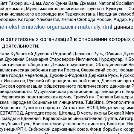
ят Тахрир аш-Шам, Ахлю Сунна Валь Джамаа, National Socialism
ий джамаат, Мусульманская религиозная группа п. Кушкуль г. 
ртия исламского возрождения Таджикистана, Народная самооб
олодёжь Которая Улыбается, Легион Свобода России, Айдар, Р
ie-i-ekstremistskie-organizacii-i-materialy.html
данные
и религиозных организаций в отношении которых 
 деятельности:
земли Кубанской Духовно Родовой Державы Русь, Община Духо
 Духовная Семинария Староверов-Инглингов, Нурджулар, К Бо
листическое общество, Джамаат мувахидов, Объединенный Вил
иалистическая рабочая партия России, Славянский союз, Форма
ива города Череповца, Духовно-Родовая Держава Русь, Русск
-Инглингов, Русский общенациональный союз, Движение против
 Омская организация общественного политического движения Р
йзрахманисты, Мусульманская религиозная организация п. Бо
краинская повстанческая армия, Тризуб им. Степана Бандеры, Бр
зма, Народная Социальная Инициатива, TulaSkins, Этнополитич
оренного Русского народа г. Астрахани, ВОЛЯ, Меджлис крымс
РЕВТАТПОД, Артподготовка, Штольц, В честь иконы Божией Мате
равды и Единения, Каракольская инициативная группа, Автогра
спублика Русь, Арестантское уголовное единство, Башкорт, Наци
окузнецк/РПК, Сибирский державный союз, Фонд борьбы с кор