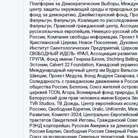
Платформа за Демократические Выборы, Междуна
центр защиты окружающей среды и природных ресу
фонд за демократию, Джеймстаунский фонд, Прож
Фалуньгун, Фалуньгун, Коалиция по расследован
Фалуньгун, Пражский гражданский центр, Ассоци
русскоязычных европейцев, Немецко-русский об
России, Компания свободы информации, Проект М
Христианской Церкви, Новое Поколение, Духовн
Институт Саентологических Предприятий, Церков
СВОБОДНЫЙ ИДЕЛЬ-УРАЛ, Ассоциация развития ж
ГРУПА, Фонд имени Генриха Бёлля, Stichting Bellin
Эстонии, Calvert 22 Foundation, Канадский укра
Международный научный центр им Вудро Вильсона
Швеции, Проект Медуза, Фонд Андрея Сахарова, Ф
Солидарность с гражданским движением в России 
общества Россия, Беллона, Союз жителей острово
церквей TCCN, Агора, Всемирный фонд природы, B
Белорусский дом прав человека имени Бориса Зво
TVR Studios, ТВ Дождь, Центр европейских иссл
Россию, Свободная Бурятия, Uralic, UnKremlin, 
Развития, Комитет-2024, Центрально-Европейски
трактатов Свидетелей Иеговы, Гражданский Совет
РЭНД корпорейшн, Русская Америка за демократи
Россия Берлин, Свободная Россия Северный Рейн-В
Союз за возвращение Северных территорий, Крымско