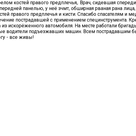
елом костей правого предплечья,. Врач, сидевшая спереди 
передней панелью, у неё зчмт, обширная рваная рана лица
тей правого предплечья и кисти. Спасибо спасателям и ме
ечение пострадавшей с применением специнструмента. Кр
 из искорёженного автомобиля. На месте работали бригады
ые водители подъезжавших машин. Всем пострадавшим б
гу - все живы!