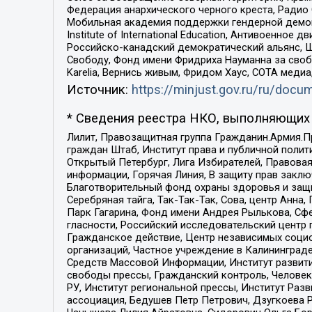
Федерация анархического черного креста, Радио
Мобильная академия поддержки гендерной демократи
Institute of International Education, Антивоенн
Российско-канадский демократический альянс, 
Свободу, Фонд имени Фридриха Науманна за свобо
Karelia, Вернись живым, Фридом Хаус, СОТА меди
Источник:
https://minjust.gov.ru/ru/doc
* Сведения реестра НКО, выполняющих 
Лилит, Правозащитная группа Гражданин.Армия.П
граждан Штаб, Институт права и публичной поли
Открытый Петербург, Лига Избирателей, Правова
информации, Горячая Линия, В защиту прав закл
Благотворительный фонд охраны здоровья и защи
Серебряная тайга, Так-Так-Так, Сова, центр Анн
Парк Гагарина, Фонд имени Андрея Рылькова, Сф
гласности, Российский исследовательский центр 
Гражданское действие, Центр независимых соци
организаций, Частное учреждение в Калининград
Средств Массовой Информации, Институт развити
свободы прессы, Гражданский контроль, Человек
РУ, Институт региональной прессы, Институт Ра
ассоциация, Бедушев Петр Петрович, Дзугкоева 