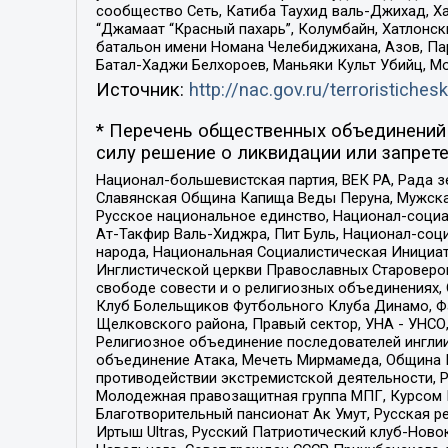
сообщество Сеть, Катиба Таухид валь-Джихад, Хай
“Джамаат “Красный пахарь”, Колумбайн, Хатлонск
батальон имени Номана Челебиджихана, Азов, Па
Батал-Хаджи Белхороев, Маньяки Культ Убийц, М
Источник:
http://nac.gov.ru/terroristichesk
* Перечень общественных объединений 
силу решение о ликвидации или запрете
Национал-большевистская партия, ВЕК РА, Рада 
Славянская Община Капища Веды Перуна, Мужская
Русское национальное единство, Национал-социа
Ат-Такфир Валь-Хиджра, Пит Буль, Национал-соц
народа, Национальная Социалистическая Инициат
Инглистической церкви Православных Староверов
свободе совести и о религиозных объединениях,
Клуб Болельщиков Футбольного Клуба Динамо, Фа
Щелковского района, Правый сектор, УНА - УНСО, У
Религиозное объединение последователей инглии
объединение Атака, Мечеть Мирмамеда, Община К
противодействии экстремистской деятельности, 
Молодежная правозащитная группа МПГ, Курсом П
Благотворительный пансионат Ак Умут, Русская ре
Иртыш Ultras, Русский Патриотический клуб-Нов