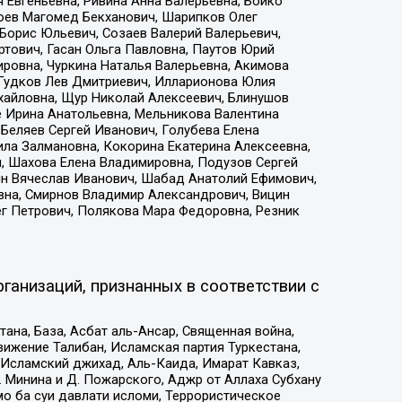
 Евгеньевна, Ривина Анна Валерьевна, Бойко
хоев Магомед Бекханович, Шарипков Олег
Борис Юльевич, Созаев Валерий Валерьевич,
тович, Гасан Ольга Павловна, Паутов Юрий
ровна, Чуркина Наталья Валерьевна, Акимова
 Гудков Лев Дмитриевич, Илларионова Юлия
ихайловна, Щур Николай Алексеевич, Блинушов
е Ирина Анатольевна, Мельникова Валентина
Беляев Сергей Иванович, Голубева Елена
ила Залмановна, Кокорина Екатерина Алексеевна,
, Шахова Елена Владимировна, Подузов Сергей
ин Вячеслав Иванович, Шабад Анатолий Ефимович,
вна, Смирнов Владимир Александрович, Вицин
ег Петрович, Полякова Мара Федоровна, Резник
ганизаций, признанных в соответствии с
на, База, Асбат аль-Ансар, Священная война,
ижение Талибан, Исламская партия Туркестана,
Исламский джихад, Аль-Каида, Имарат Кавказ,
 Минина и Д. Пожарского, Аджр от Аллаха Субхану
о ба суи давлати исломи, Террористическое