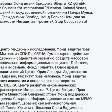
Европы, Фонд имени Фридриха Эберта, XZ gGmbH,
ls for International Education, Cultural Vistas,
ошений и государственной политики им Питера Мунка,
 Гражданских Свобод, Фонд Бориса Немцова за
имости Ингушетии, Прометей, Stop Occupation of
 Центр гендерных исследований, Фонд защиты прав
 Мы против СПИДа, СВЕЧА, Гуманитарное действие,
ддержки и содействия развитию средств массовой
р социально-информационных инициатив Действие,
 и их семьям, Фонд Тольятти, Новое время,
, Аналитический Центр Юрия Левады, Издательство
 Евразии, Институт прав человека, Фонд защиты
ких инициатив и социального партнерства,
ЕЛОВЕКА, Центр развития некоммерческих
 Трансперенси Интернешнл-Р, Центр Защиты Прав
овета Министров Северных Стран, Фонд поддержки
адемика Сахарова, Информационное агентство МЕМО.
ый вердикт, Евразийская антимонопольная
кий Павел Юрьевич, Шнырова Ольга Вадимовна,