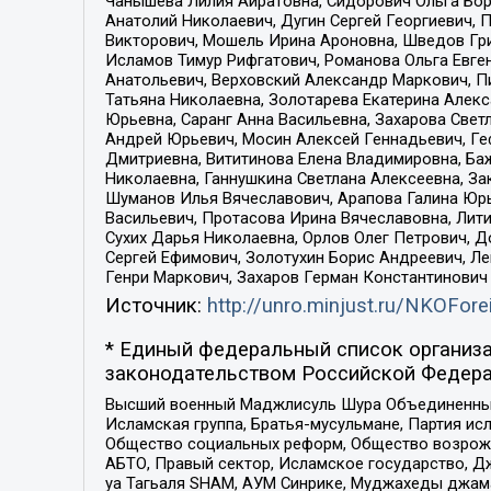
Чанышева Лилия Айратовна, Сидорович Ольга Бори
Анатолий Николаевич, Дугин Сергей Георгиевич, 
Викторович, Мошель Ирина Ароновна, Шведов Гри
Исламов Тимур Рифгатович, Романова Ольга Евге
Анатольевич, Верховский Александр Маркович, П
Татьяна Николаевна, Золотарева Екатерина Алек
Юрьевна, Саранг Анна Васильевна, Захарова Свет
Андрей Юрьевич, Мосин Алексей Геннадьевич, Ге
Дмитриевна, Вититинова Елена Владимировна, Ба
Николаевна, Ганнушкина Светлана Алексеевна, За
Шуманов Илья Вячеславович, Арапова Галина Юрь
Васильевич, Протасова Ирина Вячеславовна, Лит
Сухих Дарья Николаевна, Орлов Олег Петрович, 
Сергей Ефимович, Золотухин Борис Андреевич, Л
Генри Маркович, Захаров Герман Константинович
Источник:
http://unro.minjust.ru/NKOFore
* Единый федеральный список организа
законодательством Российской Федера
Высший военный Маджлисуль Шура Объединенных с
Исламская группа, Братья-мусульмане, Партия ис
Общество социальных реформ, Общество возрожд
АБТО, Правый сектор, Исламское государство, Д
уа Тагьаля SHAM, АУМ Синрике, Муджахеды джама