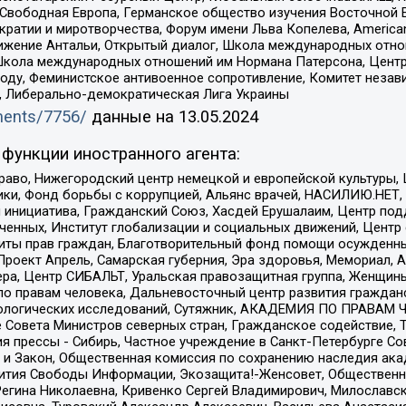
 Свободная Европа, Германское общество изучения Восточной 
и и миротворчества, Форум имени Льва Копелева, American Counci
ое движение Антальи, Открытый диалог, Школа международных отн
Школа международных отношений им Нормана Патерсона, Центр
ду, Феминистское антивоенное сопротивление, Комитет независ
а, Либерально-демократическая Лига Украины
uments/7756/
данные на
13.05.2024
функции иностранного агента:
раво, Нижегородский центр немецкой и европейской культуры,
тики, Фонд борьбы с коррупцией, Альянс врачей, НАСИЛИЮ.НЕТ,
я инициатива, Гражданский Союз, Хасдей Ерушалаим, Центр по
юченных, Институт глобализации и социальных движений, Цент
ты прав граждан, Благотворительный фонд помощи осужденным
а, Проект Апрель, Самарская губерния, Эра здоровья, Мемориал
ера, Центр СИБАЛЬТ, Уральская правозащитная группа, Женщины
по правам человека, Дальневосточный центр развития гражданс
ологических исследований, Сутяжник, АКАДЕМИЯ ПО ПРАВАМ Ч
е Совета Министров северных стран, Гражданское содействие,
я прессы - Сибирь, Частное учреждение в Санкт-Петербурге С
 и Закон, Общественная комиссия по сохранению наследия ак
звития Свободы Информации, Экозащита!-Женсовет, Общественн
Регина Николаевна, Кривенко Сергей Владимирович, Милославс