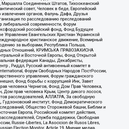
 Маршалла Соединенных Штатов, Тихоокеанский
нтический совет, Человек в беде, Европейский
 извлечения органов, Фалунь Дафа, Друзья
рганизация по расследованию преследований
тр либеральной современности, Форум
 Оксфордский российский фонд, Фонд Будущее
е Управление Евангельских Христиан Украинской
еждународное христианское движение, Всемирный
людению за выборами, Республика Польша,
народных Отношений, КРИМСЬКА ПРАВОЗАХИСНА
ы Центральной и Восточной Европы, Фонд Открытой
иональная федерация Канады, Декабристы,
тр , Риддл, Русский антивоенный комитет в
nternational, Форум Свободных Народов ПостРоссии,
дарственного управления, Форум гражданского
рнешнл, Фонд борьбы с коррупцией Инк, Завет
прав человека Чернигов, Фонд Дом Прав Человека,
н, Дом прав человека Крым, Центр дикого лосося,
стов расследователей, АЛЛАТРА, За свободную
д, Гудзоновский институт, Фонд Демократического
сследований, Общество Сторожевой башни, Библии и
сточная Европа, Российский комитет действия,
-расследователей, Служба поддержки, Свободная
 Russie-Libertes, La Asocicion de Rusos Libres,
an Election Monitor, Article 19, Мнение медиа,