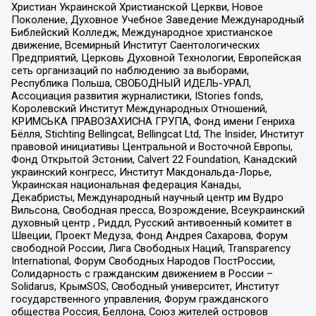
Христиан Украинской Христианской Церкви, Новое
Поколение, Духовное Учебное Заведение Международный
Библейский Колледж, Международное христианское
движение, Всемирный Институт Саентологических
Предприятий, Церковь Духовной Технологии, Европейская
сеть организаций по наблюдению за выборами,
Республика Польша, СВОБОДНЫЙ ИДЕЛЬ-УРАЛ,
Ассоциация развития журналистики, IStories fonds,
Королевский Институт Международных Отношений,
КРИМСЬКА ПРАВОЗАХИСНА ГРУПА, Фонд имени Генриха
Бёлля, Stichting Bellingcat, Bellingcat Ltd, The Insider, Институт
правовой инициативы Центральной и Восточной Европы,
Фонд Открытой Эстонии, Calvert 22 Foundation, Канадский
украинский конгресс, Институт Макдональда-Лорье,
Украинская национальная федерация Канады,
Декабристы, Международный научный центр им Вудро
Вильсона, Свободная пресса, Возрождение, Всеукраинский
духовный центр , Риддл, Русский антивоенный комитет в
Швеции, Проект Медуза, Фонд Андрея Сахарова, Форум
свободной России, Лига Свободных Наций, Transparеncy
International, Форум Свободных Народов ПостРоссии,
Солидарность с гражданским движением в России –
Solidarus, КрымSOS, Свободный университет, Институт
государственного управления, Форум гражданского
общества Россия, Беллона, Союз жителей островов