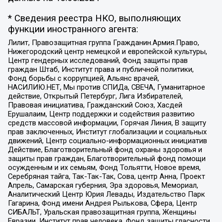
* Сведения реестра НКО, выполняющих
функции иностранного агента:
Лилит, Правозащитная группа Гражданин.Армия.Право,
Нижегородский центр немецкой и европейской культуры,
Центр гендерных исследований, Фонд защиты прав
граждан Штаб, Институт права и публичной политики,
Фонд борьбы с коррупцией, Альянс врачей,
НАСИЛИЮ.НЕТ, Мы против СПИДа, СВЕЧА, Гуманитарное
действие, Открытый Петербург, Лига Избирателей,
Правовая инициатива, Гражданский Союз, Хасдей
Ерушалаим, Центр поддержки и содействия развитию
средств массовой информации, Горячая Линия, В защиту
прав заключенных, Институт глобализации и социальных
движений, Центр социально-информационных инициатив
Действие, Благотворительный фонд охраны здоровья и
защиты прав граждан, Благотворительный фонд помощи
осужденным и их семьям, Фонд Тольятти, Новое время,
Серебряная тайга, Так-Так-Так, Сова, центр Анна, Проект
Апрель, Самарская губерния, Эра здоровья, Мемориал,
Аналитический Центр Юрия Левады, Издательство Парк
Гагарина, Фонд имени Андрея Рылькова, Сфера, Центр
СИБАЛЬТ, Уральская правозащитная группа, Женщины
Евразии, Институт прав человека, Фонд защиты гласности,