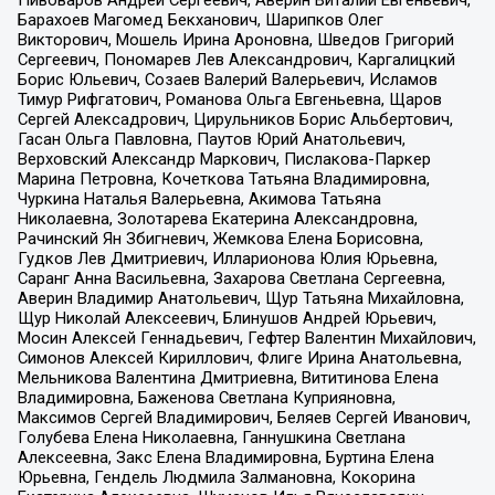
Барахоев Магомед Бекханович, Шарипков Олег
Викторович, Мошель Ирина Ароновна, Шведов Григорий
Сергеевич, Пономарев Лев Александрович, Каргалицкий
Борис Юльевич, Созаев Валерий Валерьевич, Исламов
Тимур Рифгатович, Романова Ольга Евгеньевна, Щаров
Сергей Алексадрович, Цирульников Борис Альбертович,
Гасан Ольга Павловна, Паутов Юрий Анатольевич,
Верховский Александр Маркович, Пислакова-Паркер
Марина Петровна, Кочеткова Татьяна Владимировна,
Чуркина Наталья Валерьевна, Акимова Татьяна
Николаевна, Золотарева Екатерина Александровна,
Рачинский Ян Збигневич, Жемкова Елена Борисовна,
Гудков Лев Дмитриевич, Илларионова Юлия Юрьевна,
Саранг Анна Васильевна, Захарова Светлана Сергеевна,
Аверин Владимир Анатольевич, Щур Татьяна Михайловна,
Щур Николай Алексеевич, Блинушов Андрей Юрьевич,
Мосин Алексей Геннадьевич, Гефтер Валентин Михайлович,
Симонов Алексей Кириллович, Флиге Ирина Анатольевна,
Мельникова Валентина Дмитриевна, Вититинова Елена
Владимировна, Баженова Светлана Куприяновна,
Максимов Сергей Владимирович, Беляев Сергей Иванович,
Голубева Елена Николаевна, Ганнушкина Светлана
Алексеевна, Закс Елена Владимировна, Буртина Елена
Юрьевна, Гендель Людмила Залмановна, Кокорина