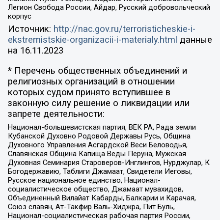
Легион Свобода России, Айдар, Русский добровольческий
корпус
Источник:
http://nac.gov.ru/terroristicheskie-i-
ekstremistskie-organizacii-i-materialy.html
данные
на
16.11.2023
* Перечень общественных объединений и
религиозных организаций в отношении
которых судом принято вступившее в
законную силу решение о ликвидации или
запрете деятельности:
Национал-большевистская партия, ВЕК РА, Рада земли
Кубанской Духовно Родовой Державы Русь, Община
Духовного Управления Асгардской Веси Беловодья,
Славянская Община Капища Веды Перуна, Мужская
Духовная Семинария Староверов-Инглингов, Нурджулар, К
Богодержавию, Таблиги Джамаат, Свидетели Иеговы,
Русское национальное единство, Национал-
социалистическое общество, Джамаат мувахидов,
Объединенный Вилайат Кабарды, Балкарии и Карачая,
Союз славян, Ат-Такфир Валь-Хиджра, Пит Буль,
Национал-социалистическая рабочая партия России,