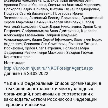
Екатерина Алексеевна, Шуманов Илья Вячеславович,
Арапова Галина Юрьевна, Свечников Анатолий Мариевич,
Прохоров Вадим Юрьевич, Шахова Елена Владимировна,
Подузов Сергей Васильевич, Протасова Ирина
Вячеславовна, Литинский Леонид Борисович, Лукашевский
Сергей Маркович, Бахмин Вячеслав Иванович, Шабад
Анатолий Ефимович, Сухих Дарья Николаевна, Орлов Олег
Петрович, Добровольская Анна Дмитриевна, Королева
Александра Евгеньевна, Смирнов Владимир
Александрович, Вицин Сергей Ефимович, Золотухин Борис
Андреевич, Левинсон Лев Семенович, Локшина Татьяна
Иосифовна, Орлов Олег Петрович, Полякова Мара
Федоровна, Резник Генри Маркович, Захаров Герман
Константинович
Источник:
http://unro.minjust.ru/NKOForeignAgent.aspx
данные на
24.03.2022
* Единый федеральный список организаций, в
том числе иностранных и международных
организаций, признанных в соответствии с
законодательством Российской Федерации
террористическими: