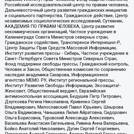
Российский исследовательский центр по правам человека,
Дальневосточный центр развития гражданских инициатив
и социального партнерства, Гражданское действие, Центр
независимых социологических исследований, Сутяжник,
АКАДЕМИЯ ПО ПРАВАМ ЧЕЛОВЕКА, Центр развития
некоммерческих организаций, Частное учреждение в
Калининграде Совета Министров северных стран,
Гражданское содействие, Трансперенси Интернешнл-Р,
Центр Защиты Прав Средств Массовой Информации,
Институт развития прессы - Сибирь, Частное учреждение в
Санкт-Петербурге Совета Министров Северных Стран,
Фонд поддержки свободы прессы, Гражданский контроль,
Человек и Закон, Общественная комиссия по сохранению
наследия академика Сахарова, Информационное
агентство МЕМО. РУ, Институт региональной прессы,
Институт Развития Свободы Информации, Экозащита!-
Женсовет, Общественный вердикт, Евразийская
антимонопольная ассоциация, Бедушев Петр Петрович,
Дзугкоева Регина Николаевна, Кривенко Сергей
Владимирович, Милославский Павел Юрьевич, Шнырова
Ольга Вадимовна, Чанышева Лилия Айратовна, Сидорович
Ольга Борисовна, Туровский Александр Алексеевич,
Васильева Анастасия Евгеньевна, Ривина Анна Валерьевна,
Бойко Анатолий Николаевич, Дугин Сергей Георгиевич,
Пивоваров Андрей Сергеевич, Аверин Виталий Евгеньевич,