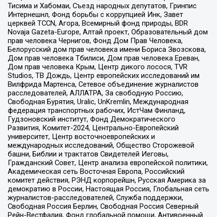
Тисима и Хабомаи, Съезд народных депутатов, Гринпис
Интернешнл, Фонд борьбы с коррупцией Инк, Завет
церквей TCCN, Агора, Всемирный фонд природы, BDR
Novaja Gazeta-Europe, Алтай проект, Образовательный дом
прав человека Чернигов, Фонд Дом Прав Человека,
Белорусский дом прав человека имени Бориса Звозскова,
Дом прав человека Тбилиси, Дом прав человека Ереван,
Дом прав человека Крым, Центр дикого лосося, TVR
Studios, ТВ Дождь, Центр европейских исследований им
Вилфрида Мартенса, Сетевое объединение журналистов
расследователей, АЛЛАТРА, За свободную Россию,
Свободная Бурятия, Uralic, UnKremlin, Международная
федерация транспортных рабочих, ИстЧам Финланд,
Гудзоновский институт, Фонд Демократического
Развития, Комитет-2024, Центрально-Европейский
университет, Центр восточноевропейских и
международных исследований, Общество Сторожевой
башни, Библии и трактатов Свидетелей Иеговы,
Гражданский Совет, Центр анализа европейской политики,
Академическая сеть Восточная Европа, Российский
комитет действия, РЭНД корпорейшн, Русская Америка за
демократию в России, Настоящая Россия, Глобальная сеть
журналистов-расследователей, Служба поддержки,
Свободная Россия Берлин, Свободная Россия Северный
Рейн-Вестфалия, Фонд глобальной помощи, Антивоенный