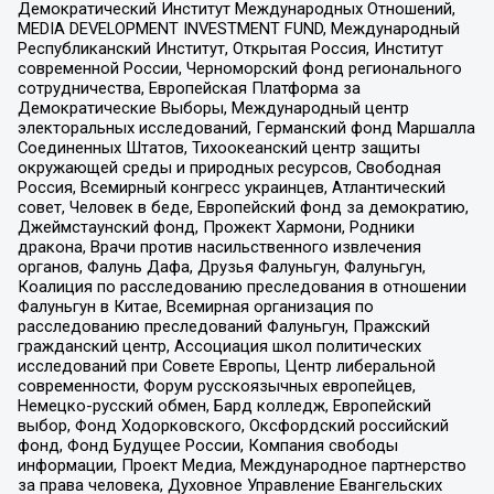
Демократический Институт Международных Отношений,
MEDIA DEVELOPMENT INVESTMENT FUND, Международный
Республиканский Институт, Открытая Россия, Институт
современной России, Черноморский фонд регионального
сотрудничества, Европейская Платформа за
Демократические Выборы, Международный центр
электоральных исследований, Германский фонд Маршалла
Соединенных Штатов, Тихоокеанский центр защиты
окружающей среды и природных ресурсов, Свободная
Россия, Всемирный конгресс украинцев, Атлантический
совет, Человек в беде, Европейский фонд за демократию,
Джеймстаунский фонд, Прожект Хармони, Родники
дракона, Врачи против насильственного извлечения
органов, Фалунь Дафа, Друзья Фалуньгун, Фалуньгун,
Коалиция по расследованию преследования в отношении
Фалуньгун в Китае, Всемирная организация по
расследованию преследований Фалуньгун, Пражский
гражданский центр, Ассоциация школ политических
исследований при Совете Европы, Центр либеральной
современности, Форум русскоязычных европейцев,
Немецко-русский обмен, Бард колледж, Европейский
выбор, Фонд Ходорковского, Оксфордский российский
фонд, Фонд Будущее России, Компания свободы
информации, Проект Медиа, Международное партнерство
за права человека, Духовное Управление Евангельских