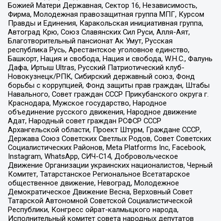
Божией Матери Державная, Сектор 16, Независимость,
Фирма, Молодежная правозащитная группа МПГ, Курсом
Правды и Единения, Каракольская инициативная группа,
Автоград Крю, Союз Славянских Сил Руси, Алля-Аят,
Благотворительный пансионат Ак Умут, Русская
республика Русь, Арестантское уголовное единство,
Башкорт, Нация и свобода, Нация и свобода, W.H.С., Фалунь
Дафа, Иртыш Ultras, Русский Патриотический клуб-
Новокузнецк/РПК, Сибирский державный союз, Фонд
борьбы с коррупцией, Фонд защиты прав граждан, Штабы
Навального, Совет граждан СССР Прикубанского округа г.
Краснодара, Мужское государство, Народное
объединение русского движения, Народное движение
Адат, Народный совет граждан РСФСР СССР
Архангельской области, Проект Штурм, Граждане СССР,
Держава Союз Советских Светлых Родов, Совет Советских
Социалистических Районов, Meta Platforms Inc, Facebook,
Instagram, WhatsApp, СИЧ-С14, Добровольческое
Движение Организации украинских националистов, Черный
Комитет, Татарстанское Региональное Всетатарское
общественное движение, Невоград, Молодежное
Демократическое Движение Весна, Верховный Совет
Татарской Автономной Советской Социалистической
Республики, Конгресс ойрат-калмыцкого народа,
Исполнительный комитет совета народных депутатов