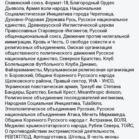
Славянский союз, Формат-18, Благородный Орден
Дьявола, Армия воли народа, Национальная
Социалистическая Инициатива города Череповца,
Духовно-Родовая Держава Русь, Русское национальное
единство, Древнерусской Инглистической церкви
Православных Староверов-Инглингов, Русский
общенациональный союз, Движение против нелегальной
иммиграции, Кровь и Честь, О свободе совести и о
религиозных объединениях, Омская организация
общественного политического движения Русское
национальное единство, Северное Братство, Клуб
Болельщиков Футбольного Клуба Динамо,
Файзрахманисты, Мусульманская религиозная организация
п. Боровский, Община Коренного Русского народа
Щелковского района, Правый сектор, УНА - УНСО,
Украинская повстанческая армия, Тризуб им. Степана
Бандеры, Братство, Белый Крест, Misanthropic division,
Религиозное объединение последователей инглиизма,
Народная Социальная Инициатива, TulaSkins,
Этнополитическое объединение Русские, Русское
национальное объединение Атака, Мечеть Мирмамеда,
Община Коренного Русского народа г. Астрахани, ВОЛЯ,
Меджлис крымскотатарского народа, Рубеж Севера, ТОЙС,
О противодействии экстремистской деятельности,
РЕВТАТПОД, Артподготовка, Штольц, В честь иконы