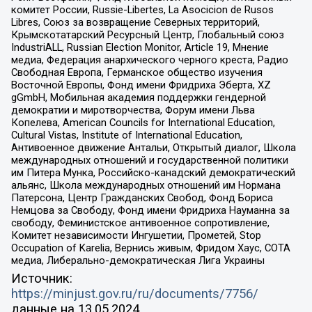
комитет России, Russie-Libertes, La Asocicion de Rusos
Libres, Союз за возвращение Северных территорий,
Крымскотатарский Ресурсный Центр, Глобальный союз
IndustriALL, Russian Election Monitor, Article 19, Мнение
медиа, Федерация анархического черного креста, Радио
Свободная Европа, Германское общество изучения
Восточной Европы, Фонд имени Фридриха Эберта, XZ
gGmbH, Мобильная академия поддержки гендерной
демократии и миротворчества, Форум имени Льва
Копелева, American Councils for International Education,
Cultural Vistas, Institute of International Education,
Антивоенное движение Антальи, Открытый диалог, Школа
международных отношений и государственной политики
им Питера Мунка, Российско-канадский демократический
альянс, Школа международных отношений им Нормана
Патерсона, Центр Гражданских Свобод, Фонд Бориса
Немцова за Свободу, Фонд имени Фридриха Науманна за
свободу, Феминистское антивоенное сопротивление,
Комитет независимости Ингушетии, Прометей, Stop
Occupation of Karelia, Вернись живым, Фридом Хаус, СОТА
медиа, Либерально-демократическая Лига Украины
Источник:
https://minjust.gov.ru/ru/documents/7756/
данные на
13.05.2024