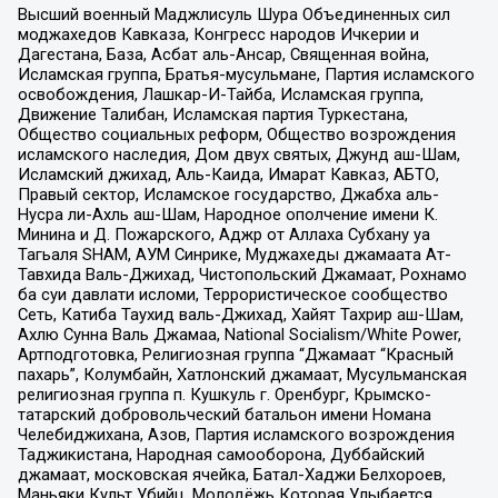
Высший военный Маджлисуль Шура Объединенных сил
моджахедов Кавказа, Конгресс народов Ичкерии и
Дагестана, База, Асбат аль-Ансар, Священная война,
Исламская группа, Братья-мусульмане, Партия исламского
освобождения, Лашкар-И-Тайба, Исламская группа,
Движение Талибан, Исламская партия Туркестана,
Общество социальных реформ, Общество возрождения
исламского наследия, Дом двух святых, Джунд аш-Шам,
Исламский джихад, Аль-Каида, Имарат Кавказ, АБТО,
Правый сектор, Исламское государство, Джабха аль-
Нусра ли-Ахль аш-Шам, Народное ополчение имени К.
Минина и Д. Пожарского, Аджр от Аллаха Субхану уа
Тагьаля SHAM, АУМ Синрике, Муджахеды джамаата Ат-
Тавхида Валь-Джихад, Чистопольский Джамаат, Рохнамо
ба суи давлати исломи, Террористическое сообщество
Сеть, Катиба Таухид валь-Джихад, Хайят Тахрир аш-Шам,
Ахлю Сунна Валь Джамаа, National Socialism/White Power,
Артподготовка, Религиозная группа “Джамаат “Красный
пахарь”, Колумбайн, Хатлонский джамаат, Мусульманская
религиозная группа п. Кушкуль г. Оренбург, Крымско-
татарский добровольческий батальон имени Номана
Челебиджихана, Азов, Партия исламского возрождения
Таджикистана, Народная самооборона, Дуббайский
джамаат, московская ячейка, Батал-Хаджи Белхороев,
Маньяки Культ Убийц, Молодёжь Которая Улыбается,