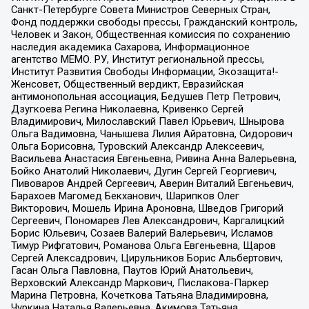
Санкт-Петербурге Совета Министров Северных Стран,
Фонд поддержки свободы прессы, Гражданский контроль,
Человек и Закон, Общественная комиссия по сохранению
наследия академика Сахарова, Информационное
агентство МЕМО. РУ, Институт региональной прессы,
Институт Развития Свободы Информации, Экозащита!-
Женсовет, Общественный вердикт, Евразийская
антимонопольная ассоциация, Бедушев Петр Петрович,
Дзугкоева Регина Николаевна, Кривенко Сергей
Владимирович, Милославский Павел Юрьевич, Шнырова
Ольга Вадимовна, Чанышева Лилия Айратовна, Сидорович
Ольга Борисовна, Туровский Александр Алексеевич,
Васильева Анастасия Евгеньевна, Ривина Анна Валерьевна,
Бойко Анатолий Николаевич, Дугин Сергей Георгиевич,
Пивоваров Андрей Сергеевич, Аверин Виталий Евгеньевич,
Барахоев Магомед Бекханович, Шарипков Олег
Викторович, Мошель Ирина Ароновна, Шведов Григорий
Сергеевич, Пономарев Лев Александрович, Каргалицкий
Борис Юльевич, Созаев Валерий Валерьевич, Исламов
Тимур Рифгатович, Романова Ольга Евгеньевна, Щаров
Сергей Алексадрович, Цирульников Борис Альбертович,
Гасан Ольга Павловна, Паутов Юрий Анатольевич,
Верховский Александр Маркович, Пислакова-Паркер
Марина Петровна, Кочеткова Татьяна Владимировна,
Чуркина Наталья Валерьевна, Акимова Татьяна