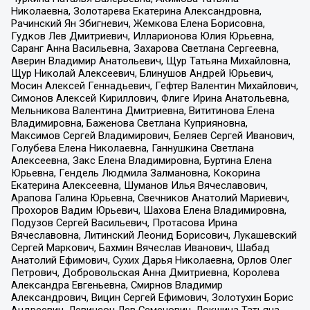
Николаевна, Золотарева Екатерина Александровна,
Рачинский Ян Збигневич, Жемкова Елена Борисовна,
Гудков Лев Дмитриевич, Илларионова Юлия Юрьевна,
Саранг Анна Васильевна, Захарова Светлана Сергеевна,
Аверин Владимир Анатольевич, Щур Татьяна Михайловна,
Щур Николай Алексеевич, Блинушов Андрей Юрьевич,
Мосин Алексей Геннадьевич, Гефтер Валентин Михайлович,
Симонов Алексей Кириллович, Флиге Ирина Анатольевна,
Мельникова Валентина Дмитриевна, Вититинова Елена
Владимировна, Баженова Светлана Куприяновна,
Максимов Сергей Владимирович, Беляев Сергей Иванович,
Голубева Елена Николаевна, Ганнушкина Светлана
Алексеевна, Закс Елена Владимировна, Буртина Елена
Юрьевна, Гендель Людмила Залмановна, Кокорина
Екатерина Алексеевна, Шуманов Илья Вячеславович,
Арапова Галина Юрьевна, Свечников Анатолий Мариевич,
Прохоров Вадим Юрьевич, Шахова Елена Владимировна,
Подузов Сергей Васильевич, Протасова Ирина
Вячеславовна, Литинский Леонид Борисович, Лукашевский
Сергей Маркович, Бахмин Вячеслав Иванович, Шабад
Анатолий Ефимович, Сухих Дарья Николаевна, Орлов Олег
Петрович, Добровольская Анна Дмитриевна, Королева
Александра Евгеньевна, Смирнов Владимир
Александрович, Вицин Сергей Ефимович, Золотухин Борис
Андреевич, Левинсон Лев Семенович, Локшина Татьяна