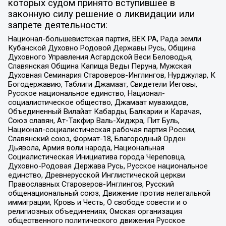
которых судом принято вступившее в
законную силу решение о ликвидации или
запрете деятельности:
Национал-большевистская партия, ВЕК РА, Рада земли
Кубанской Духовно Родовой Державы Русь, Община
Духовного Управления Асгардской Веси Беловодья,
Славянская Община Капища Веды Перуна, Мужская
Духовная Семинария Староверов-Инглингов, Нурджулар, К
Богодержавию, Таблиги Джамаат, Свидетели Иеговы,
Русское национальное единство, Национал-
социалистическое общество, Джамаат мувахидов,
Объединенный Вилайат Кабарды, Балкарии и Карачая,
Союз славян, Ат-Такфир Валь-Хиджра, Пит Буль,
Национал-социалистическая рабочая партия России,
Славянский союз, Формат-18, Благородный Орден
Дьявола, Армия воли народа, Национальная
Социалистическая Инициатива города Череповца,
Духовно-Родовая Держава Русь, Русское национальное
единство, Древнерусской Инглистической церкви
Православных Староверов-Инглингов, Русский
общенациональный союз, Движение против нелегальной
иммиграции, Кровь и Честь, О свободе совести и о
религиозных объединениях, Омская организация
общественного политического движения Русское