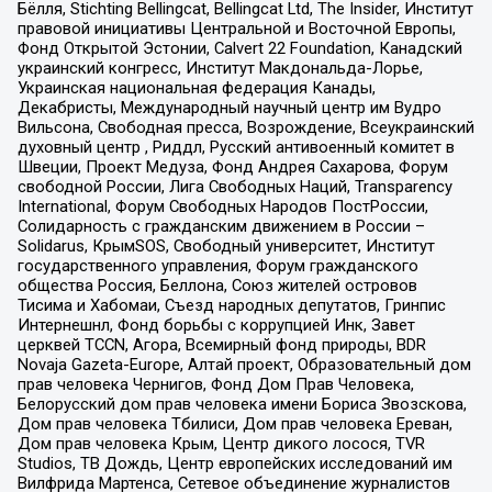
Бёлля, Stichting Bellingcat, Bellingcat Ltd, The Insider, Институт
правовой инициативы Центральной и Восточной Европы,
Фонд Открытой Эстонии, Calvert 22 Foundation, Канадский
украинский конгресс, Институт Макдональда-Лорье,
Украинская национальная федерация Канады,
Декабристы, Международный научный центр им Вудро
Вильсона, Свободная пресса, Возрождение, Всеукраинский
духовный центр , Риддл, Русский антивоенный комитет в
Швеции, Проект Медуза, Фонд Андрея Сахарова, Форум
свободной России, Лига Свободных Наций, Transparеncy
International, Форум Свободных Народов ПостРоссии,
Солидарность с гражданским движением в России –
Solidarus, КрымSOS, Свободный университет, Институт
государственного управления, Форум гражданского
общества Россия, Беллона, Союз жителей островов
Тисима и Хабомаи, Съезд народных депутатов, Гринпис
Интернешнл, Фонд борьбы с коррупцией Инк, Завет
церквей TCCN, Агора, Всемирный фонд природы, BDR
Novaja Gazeta-Europe, Алтай проект, Образовательный дом
прав человека Чернигов, Фонд Дом Прав Человека,
Белорусский дом прав человека имени Бориса Звозскова,
Дом прав человека Тбилиси, Дом прав человека Ереван,
Дом прав человека Крым, Центр дикого лосося, TVR
Studios, ТВ Дождь, Центр европейских исследований им
Вилфрида Мартенса, Сетевое объединение журналистов