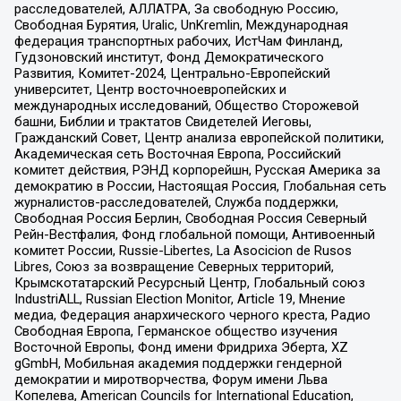
расследователей, АЛЛАТРА, За свободную Россию,
Свободная Бурятия, Uralic, UnKremlin, Международная
федерация транспортных рабочих, ИстЧам Финланд,
Гудзоновский институт, Фонд Демократического
Развития, Комитет-2024, Центрально-Европейский
университет, Центр восточноевропейских и
международных исследований, Общество Сторожевой
башни, Библии и трактатов Свидетелей Иеговы,
Гражданский Совет, Центр анализа европейской политики,
Академическая сеть Восточная Европа, Российский
комитет действия, РЭНД корпорейшн, Русская Америка за
демократию в России, Настоящая Россия, Глобальная сеть
журналистов-расследователей, Служба поддержки,
Свободная Россия Берлин, Свободная Россия Северный
Рейн-Вестфалия, Фонд глобальной помощи, Антивоенный
комитет России, Russie-Libertes, La Asocicion de Rusos
Libres, Союз за возвращение Северных территорий,
Крымскотатарский Ресурсный Центр, Глобальный союз
IndustriALL, Russian Election Monitor, Article 19, Мнение
медиа, Федерация анархического черного креста, Радио
Свободная Европа, Германское общество изучения
Восточной Европы, Фонд имени Фридриха Эберта, XZ
gGmbH, Мобильная академия поддержки гендерной
демократии и миротворчества, Форум имени Льва
Копелева, American Councils for International Education,