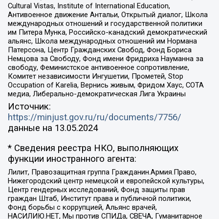
Cultural Vistas, Institute of International Education,
Антивоенное движение Антальи, Открытый диалог, Школа
международных отношений и государственной политики
им Питера Мунка, Российско-канадский демократический
альянс, Школа международных отношений им Нормана
Патерсона, Центр Гражданских Свобод, Фонд Бориса
Немцова за Свободу, Фонд имени Фридриха Науманна за
свободу, Феминистское антивоенное сопротивление,
Комитет независимости Ингушетии, Прометей, Stop
Occupation of Karelia, Вернись живым, Фридом Хаус, СОТА
медиа, Либерально-демократическая Лига Украины
Источник:
https://minjust.gov.ru/ru/documents/7756/
данные на
13.05.2024
* Сведения реестра НКО, выполняющих
функции иностранного агента:
Лилит, Правозащитная группа Гражданин.Армия.Право,
Нижегородский центр немецкой и европейской культуры,
Центр гендерных исследований, Фонд защиты прав
граждан Штаб, Институт права и публичной политики,
Фонд борьбы с коррупцией, Альянс врачей,
НАСИЛИЮ.НЕТ, Мы против СПИДа, СВЕЧА, Гуманитарное