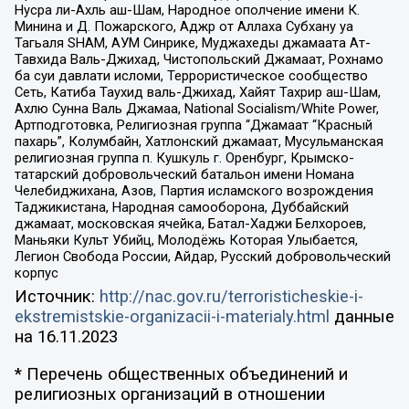
Нусра ли-Ахль аш-Шам, Народное ополчение имени К.
Минина и Д. Пожарского, Аджр от Аллаха Субхану уа
Тагьаля SHAM, АУМ Синрике, Муджахеды джамаата Ат-
Тавхида Валь-Джихад, Чистопольский Джамаат, Рохнамо
ба суи давлати исломи, Террористическое сообщество
Сеть, Катиба Таухид валь-Джихад, Хайят Тахрир аш-Шам,
Ахлю Сунна Валь Джамаа, National Socialism/White Power,
Артподготовка, Религиозная группа “Джамаат “Красный
пахарь”, Колумбайн, Хатлонский джамаат, Мусульманская
религиозная группа п. Кушкуль г. Оренбург, Крымско-
татарский добровольческий батальон имени Номана
Челебиджихана, Азов, Партия исламского возрождения
Таджикистана, Народная самооборона, Дуббайский
джамаат, московская ячейка, Батал-Хаджи Белхороев,
Маньяки Культ Убийц, Молодёжь Которая Улыбается,
Легион Свобода России, Айдар, Русский добровольческий
корпус
Источник:
http://nac.gov.ru/terroristicheskie-i-
ekstremistskie-organizacii-i-materialy.html
данные
на
16.11.2023
* Перечень общественных объединений и
религиозных организаций в отношении