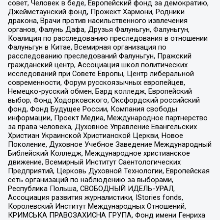
совет, Человек в беде, Европейский фонд за демократию,
Джеймстаунский фонд, Прожект Хармони, Родники
дракона, Врачи против насильственного извлечения
органов, Фалунь Дафа, Друзья Фалуньгун, Фалуньгун,
Коалиция по расследованию преследования в отношении
Фалуньгун в Китае, Всемирная организация по
расследованию преследований Фалуньгун, Пражский
гражданский центр, Ассоциация школ политических
исследований при Совете Европы, Центр либеральной
современности, Форум русскоязычных европейцев,
Немецко-русский обмен, Бард колледж, Европейский
выбор, Фонд Ходорковского, Оксфордский российский
фонд, Фонд Будущее России, Компания свободы
информации, Проект Медиа, Международное партнерство
за права человека, Духовное Управление Евангельских
Христиан Украинской Христианской Церкви, Новое
Поколение, Духовное Учебное Заведение Международный
Библейский Колледж, Международное христианское
движение, Всемирный Институт Саентологических
Предприятий, Церковь Духовной Технологии, Европейская
сеть организаций по наблюдению за выборами,
Республика Польша, СВОБОДНЫЙ ИДЕЛЬ-УРАЛ,
Ассоциация развития журналистики, IStories fonds,
Королевский Институт Международных Отношений,
КРИМСЬКА ПРАВОЗАХИСНА ГРУПА, Фонд имени Генриха