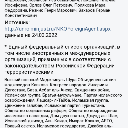
Иосифовна, Орлов Олег Петрович, Полякова Мара
Федоровна, Резник Генри Маркович, Захаров Герман
Константинович
Источник:
http://unro.minjust.ru/NKOForeignAgent.aspx
данные на
24.03.2022
* Единый федеральный список организаций, в
том числе иностранных и международных
организаций, признанных в соответствии с
законодательством Российской Федерации
террористическими:
Высший военный Маджлисуль Шура Объединенных сил
моджахедов Кавказа, Конгресс народов Ичкерии и
Дагестана, База, Асбат аль-Ансар, Священная война,
Исламская группа, Братья-мусульмане, Партия исламского
освобождения, Лашкар-И-Тайба, Исламская группа,
Движение Талибан, Исламская партия Туркестана,
Общество социальных реформ, Общество возрождения
исламского наследия, Дом двух святых, Джунд аш-Шам,
Исламский джихад, Аль-Каида, Имарат Кавказ, АБТО,
Правый сектор, Исламское государство, Джабха аль-