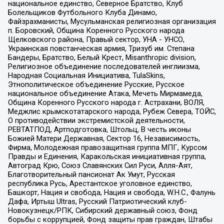
национальное единство, Северное Братство, Клуб
Болельщиков Футбольного Клуба Динамо,
Файзрахманисты, Мусульманская религиозная организация
п. Боровский, Община Коренного Русского народа
Щелковского района, Правый сектор, УНА - УНСО,
Украинская повстанческая армия, Тризуб им. Степана
Бандеры, Братство, Белый Крест, Misanthropic division,
Религиозное объединение последователей инглиизма,
Народная Социальная Инициатива, TulaSkins,
Этнополитическое объединение Русские, Русское
национальное объединение Атака, Мечеть Мирмамеда,
Община Коренного Русского народа г. Астрахани, ВОЛЯ,
Меджлис крымскотатарского народа, Рубеж Севера, ТОЙС,
О противодействии экстремистской деятельности,
РЕВТАТПОД, Артподготовка, Штольц, В честь иконы
Божией Матери Державная, Сектор 16, Независимость,
Фирма, Молодежная правозащитная группа МПГ, Курсом
Правды и Единения, Каракольская инициативная группа,
Автоград Крю, Союз Славянских Сил Руси, Алля-Аят,
Благотворительный пансионат Ак Умут, Русская
республика Русь, Арестантское уголовное единство,
Башкорт, Нация и свобода, Нация и свобода, W.H.С., Фалунь
Дафа, Иртыш Ultras, Русский Патриотический клуб-
Новокузнецк/РПК, Сибирский державный союз, Фонд
борьбы с коррупцией, Фонд защиты прав граждан, Штабы