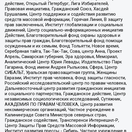
действие, Открытый Петербург, Лига Избирателей,
Правовая инициатива, Гражданский Союз, Хасдей
Ерушалаим, Центр поддержки и содействия развитию
средств массовой информации, Горячая Линия, В защиту
прав заключенных, Институт глобализации и социальных
движений, Центр социально-информационных инициатив
Действие, Благотворительный фонд охраны здоровья и
защиты прав граждан, Благотворительный фонд помощи
осужденным и их семьям, Фонд Тольятти, Новое время,
Серебряная тайга, Так-Так-Так, Сова, центр Анна, Проект
Апрель, Самарская губерния, Эра здоровья, Мемориал,
Аналитический Центр Юрия Левады, Издательство Парк
Гагарина, Фонд имени Андрея Рылькова, Сфера, Центр
СИБАЛЬТ, Уральская правозащитная группа, Женщины
Евразии, Институт прав человека, Фонд защиты гласности,
Российский исследовательский центр по правам человека,
Дальневосточный центр развития гражданских инициатив
и социального партнерства, Гражданское действие, Центр
независимых социологических исследований, Сутяжник,
АКАДЕМИЯ ПО ПРАВАМ ЧЕЛОВЕКА, Центр развития
некоммерческих организаций, Частное учреждение в
Калининграде Совета Министров северных стран,
Гражданское содействие, Трансперенси Интернешнл-Р,
Центр Защиты Прав Средств Массовой Информации,
Институт развития прессы - Сибирь, Частное учреждение в