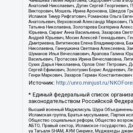
Чанышева Лилия Айратовна, Сидорович Ольга Бори
Анатолий Николаевич, Дугин Сергей Георгиевич, 
Викторович, Мошель Ирина Ароновна, Шведов Гри
Исламов Тимур Рифгатович, Романова Ольга Евге
Анатольевич, Верховский Александр Маркович, П
Татьяна Николаевна, Золотарева Екатерина Алек
Юрьевна, Саранг Анна Васильевна, Захарова Свет
Андрей Юрьевич, Мосин Алексей Геннадьевич, Ге
Дмитриевна, Вититинова Елена Владимировна, Ба
Николаевна, Ганнушкина Светлана Алексеевна, За
Шуманов Илья Вячеславович, Арапова Галина Юрь
Васильевич, Протасова Ирина Вячеславовна, Лит
Сухих Дарья Николаевна, Орлов Олег Петрович, 
Сергей Ефимович, Золотухин Борис Андреевич, Л
Генри Маркович, Захаров Герман Константинович
Источник:
http://unro.minjust.ru/NKOFore
* Единый федеральный список организа
законодательством Российской Федера
Высший военный Маджлисуль Шура Объединенных с
Исламская группа, Братья-мусульмане, Партия ис
Общество социальных реформ, Общество возрожд
АБТО, Правый сектор, Исламское государство, Д
уа Тагьаля SHAM, АУМ Синрике, Муджахеды джама