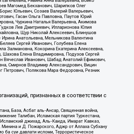
 Евгеньевна, Ривина Анна Валерьевна, Бойко
хоев Магомед Бекханович, Шарипков Олег
Борис Юльевич, Созаев Валерий Валерьевич,
тович, Гасан Ольга Павловна, Паутов Юрий
ровна, Чуркина Наталья Валерьевна, Акимова
 Гудков Лев Дмитриевич, Илларионова Юлия
ихайловна, Щур Николай Алексеевич, Блинушов
е Ирина Анатольевна, Мельникова Валентина
Беляев Сергей Иванович, Голубева Елена
ила Залмановна, Кокорина Екатерина Алексеевна,
, Шахова Елена Владимировна, Подузов Сергей
ин Вячеслав Иванович, Шабад Анатолий Ефимович,
вна, Смирнов Владимир Александрович, Вицин
ег Петрович, Полякова Мара Федоровна, Резник
ганизаций, признанных в соответствии с
на, База, Асбат аль-Ансар, Священная война,
ижение Талибан, Исламская партия Туркестана,
Исламский джихад, Аль-Каида, Имарат Кавказ,
 Минина и Д. Пожарского, Аджр от Аллаха Субхану
о ба суи давлати исломи, Террористическое