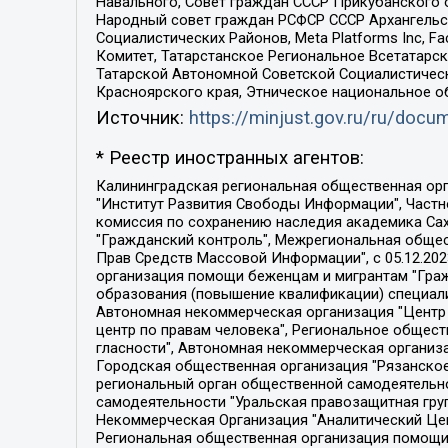
Навального, Совет граждан СССР Прикубанского 
Народный совет граждан РСФСР СССР Архангельск
Социалистических Районов, Meta Platforms Inc, 
Комитет, Татарстанское Региональное Всетатар
Татарской Автономной Советской Социалистическ
Красноярского края, Этническое национальное о
Источник:
https://minjust.gov.ru/ru/doc
* Реестр иностранных агентов:
Калининградская региональная общественная организация "Экозащита!-Женсовет", Фонд содействия защите прав и свобод граждан "Общественный вердикт", Фонд "Институт Развития Свободы Информации", Частное учреждение "Информационное агентство МЕМО. РУ", Региональная общественная организация "Общественная комиссия по сохранению наследия академика Сахарова", Фонд поддержки свободы прессы, Санкт-Петербургская общественная правозащитная организация "Гражданский контроль", Межрегиональная общественная организация "Информационно-просветительский центр "Мемориал", Региональный Фонд "Центр Защиты Прав Средств Массовой Информации", с 05.12.2023 Фонд "Центр Защиты Прав Средств массовой информации", Региональная общественная благотворительная организация помощи беженцам и мигрантам "Гражданское содействие", Негосударственное образовательное учреждение дополнительного профессионального образования (повышение квалификации) специалистов "АКАДЕМИЯ ПО ПРАВАМ ЧЕЛОВЕКА", Свердловская региональная общественная организация "Сутяжник", Автономная некоммерческая организация "Центр независимых социологических исследований", Союз общественных объединений "Российский исследовательский центр по правам человека", Региональное общественное учреждение научно-информационный центр "МЕМОРИАЛ", Некоммерческая организация "Фонд защиты гласности", Автономная некоммерческая организация "Институт прав человека", Городская общественная организация "Екатеринбургское общество "МЕМОРИАЛ", Городская общественная организация "Рязанское историко-просветительское и правозащитное общество "Мемориал" (Рязанский Мемориал), Челябинский региональный орган общественной самодеятельности – женское общественное объединение "Женщины Евразии", Челябинский региональный орган общественной самодеятельности "Уральская правозащитная группа", Фонд содействия защите здоровья и социальной справедливости имени Андрея Рылькова, Автономная Некоммерческая Организация "Аналитический Центр Юрия Левады", Автономная некоммерческая организация социальной поддержки населения "Проект Апрель", Региональная общественная организация помощи женщинам и детям, находящимся в кризисной ситуации "Информационно-методический центр "Анна", Фонд содействия развитию массовых коммуникаций и правовому просвещению "Так-так-Так", Фонд содействия устойчивому развитию "Серебряная тайга", Свердловский региональный общественный фонд социальных проектов "Новое время", "Idel.Реалии", Кавказ.Реалии, Крым.Реалии, Телеканал Настоящее Время, Татаро-башкирская служба Радио Свобода (Azatliq Radiosi), Радио Свободная Европа/Радио Свобода (PCE/PC), "Сибирь.Реалии", "Фактограф", Благотворительный фонд помощи осужденным и их семьям, Автономная некоммерческая организация "Институт глобализации и социальных движений", Фонд "В защиту прав заключенных", Частное учреждение "Центр поддержки и содействия развитию средств массовой информации", Пензенский региональный общественный благотворительный фонд "Гражданский союз", "Север.Реалии", Некоммерческая организация Фонд "Правовая инициатива", 