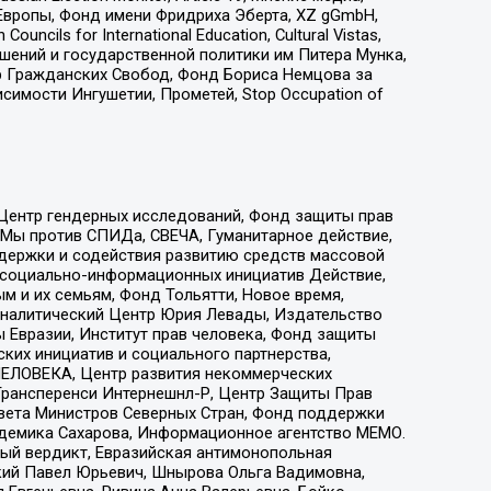
Европы, Фонд имени Фридриха Эберта, XZ gGmbH,
ls for International Education, Cultural Vistas,
ошений и государственной политики им Питера Мунка,
 Гражданских Свобод, Фонд Бориса Немцова за
имости Ингушетии, Прометей, Stop Occupation of
 Центр гендерных исследований, Фонд защиты прав
 Мы против СПИДа, СВЕЧА, Гуманитарное действие,
ддержки и содействия развитию средств массовой
р социально-информационных инициатив Действие,
 и их семьям, Фонд Тольятти, Новое время,
, Аналитический Центр Юрия Левады, Издательство
 Евразии, Институт прав человека, Фонд защиты
ких инициатив и социального партнерства,
ЕЛОВЕКА, Центр развития некоммерческих
 Трансперенси Интернешнл-Р, Центр Защиты Прав
овета Министров Северных Стран, Фонд поддержки
адемика Сахарова, Информационное агентство МЕМО.
ый вердикт, Евразийская антимонопольная
кий Павел Юрьевич, Шнырова Ольга Вадимовна,