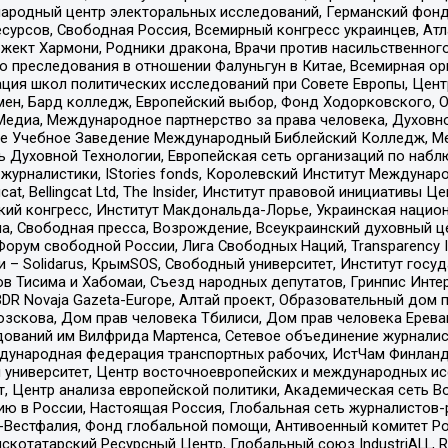
родный центр электоральных исследований, Германский фонд
рсов, Свободная Россия, Всемирный конгресс украинцев, Атла
ект Хармони, Родники дракона, Врачи против насильственного
ию преследования в отношении Фалуньгун в Китае, Всемирная о
ация школ политических исследований при Совете Европы, Цен
мен, Бард колледж, Европейский выбор, Фонд Ходорковского,
едиа, Международное партнерство за права человека, Духовно
ое Учебное Заведение Международный Библейский Колледж, М
ь Духовной Технологии, Европейская сеть организаций по наб
урналистики, IStories fonds, Королевский Институт Между
gcat, Bellingcat Ltd, The Insider, Институт правовой инициатив
инский конгресс, Институт Макдональда-Лорье, Украинская нац
, Свободная пресса, Возрождение, Всеукраинский духовный цен
орум свободной России, Лига Свободных Наций, Transparеncy I
– Solidarus, КрымSOS, Свободный университет, Институт госу
в Тисима и Хабомаи, Съезд народных депутатов, Гринпис Инте
DR Novaja Gazeta-Europe, Алтай проект, Образовательный дом 
зскова, Дом прав человека Тбилиси, Дом прав человека Ерева
едований им Вилфрида Мартенса, Сетевое объединение журнали
Международная федерация транспортных рабочих, ИстЧам Финлан
й университет, Центр восточноевропейских и международных и
, Центр анализа европейской политики, Академическая сеть Во
ю в России, Настоящая Россия, Глобальная сеть журналистов
естфалия, Фонд глобальной помощи, Антивоенный комитет России,
татарский Ресурсный Центр, Глобальный союз IndustriALL, Russi