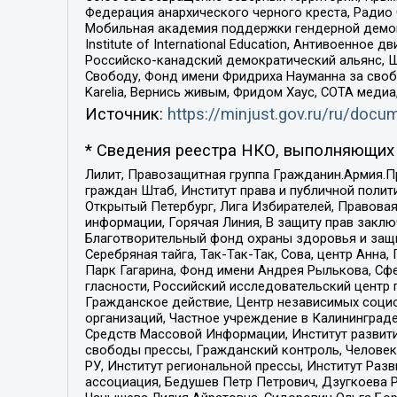
Федерация анархического черного креста, Радио
Мобильная академия поддержки гендерной демократи
Institute of International Education, Антивоенн
Российско-канадский демократический альянс, 
Свободу, Фонд имени Фридриха Науманна за свобо
Karelia, Вернись живым, Фридом Хаус, СОТА меди
Источник:
https://minjust.gov.ru/ru/doc
* Сведения реестра НКО, выполняющих 
Лилит, Правозащитная группа Гражданин.Армия.П
граждан Штаб, Институт права и публичной поли
Открытый Петербург, Лига Избирателей, Правова
информации, Горячая Линия, В защиту прав закл
Благотворительный фонд охраны здоровья и защи
Серебряная тайга, Так-Так-Так, Сова, центр Анн
Парк Гагарина, Фонд имени Андрея Рылькова, Сф
гласности, Российский исследовательский центр 
Гражданское действие, Центр независимых соци
организаций, Частное учреждение в Калининград
Средств Массовой Информации, Институт развити
свободы прессы, Гражданский контроль, Человек
РУ, Институт региональной прессы, Институт Ра
ассоциация, Бедушев Петр Петрович, Дзугкоева 