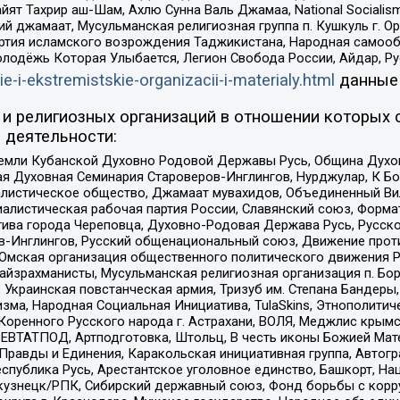
ят Тахрир аш-Шам, Ахлю Сунна Валь Джамаа, National Socialism
ий джамаат, Мусульманская религиозная группа п. Кушкуль г. 
ртия исламского возрождения Таджикистана, Народная самооб
олодёжь Которая Улыбается, Легион Свобода России, Айдар, Р
ie-i-ekstremistskie-organizacii-i-materialy.html
данные
и религиозных организаций в отношении которых 
 деятельности:
земли Кубанской Духовно Родовой Державы Русь, Община Духо
 Духовная Семинария Староверов-Инглингов, Нурджулар, К Бо
листическое общество, Джамаат мувахидов, Объединенный Вил
иалистическая рабочая партия России, Славянский союз, Форма
ива города Череповца, Духовно-Родовая Держава Русь, Русск
-Инглингов, Русский общенациональный союз, Движение против
 Омская организация общественного политического движения Р
йзрахманисты, Мусульманская религиозная организация п. Бо
краинская повстанческая армия, Тризуб им. Степана Бандеры, Бр
зма, Народная Социальная Инициатива, TulaSkins, Этнополитич
оренного Русского народа г. Астрахани, ВОЛЯ, Меджлис крымс
РЕВТАТПОД, Артподготовка, Штольц, В честь иконы Божией Мате
равды и Единения, Каракольская инициативная группа, Автогра
спублика Русь, Арестантское уголовное единство, Башкорт, Наци
окузнецк/РПК, Сибирский державный союз, Фонд борьбы с кор