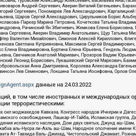
совна, Туровский Александр Алексеевич, Васильева Анастасия
Пивоваров Андрей Сергеевич, Аверин Виталий Евгеньевич, Бара
горий Сергеевич, Пономарев Лев Александрович, Каргалицкий 
ньевна, Щаров Сергей Алексадрович, Цирульников Борис Альбер
ислакова-Паркер Марина Петровна, Кочеткова Татьяна Владими
сандровна, Рачинский Ян Збигневич, Жемкова Елена Борисовна,
лана Сергеевна, Аверин Владимир Анатольевич, Щур Татьяна М
фтер Валентин Михайлович, Симонов Алексей Кириллович, Флиг
женова Светлана Куприяновна, Максимов Сергей Владимирович, 
кс Елена Владимировна, Буртина Елена Юрьевна, Гендель Людм
евна, Свечников Анатолий Мариевич, Прохоров Вадим Юрьевич
инский Леонид Борисович, Лукашевский Сергей Маркович, Бахм
Добровольская Анна Дмитриевна, Королева Александра Евгенье
евинсон Лев Семенович, Локшина Татьяна Иосифовна, Орлов Ол
ignAgent.aspx
данные на
24.03.2022
ций, в том числе иностранных и международных ор
ции террористическими:
ил моджахедов Кавказа, Конгресс народов Ичкерии и Дагеста
ламского освобождения, Лашкар-И-Тайба, Исламская группа, Дв
ения исламского наследия, Дом двух святых, Джунд аш-Шам, 
жабха аль-Нусра ли-Ахль аш-Шам, Народное ополчение имени К.
ата Ат-Тавхида Валь-Джихад, Чистопольский Джамаат, Рохнам