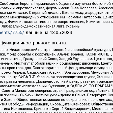
 Свободная Европа, Германское общество изучения Восточной 
и и миротворчества, Форум имени Льва Копелева, American Counci
ое движение Антальи, Открытый диалог, Школа международных отн
Школа международных отношений им Нормана Патерсона, Центр
ду, Феминистское антивоенное сопротивление, Комитет независ
а, Либерально-демократическая Лига Украины
uments/7756/
данные на
13.05.2024
функции иностранного агента:
раво, Нижегородский центр немецкой и европейской культуры,
тики, Фонд борьбы с коррупцией, Альянс врачей, НАСИЛИЮ.НЕТ,
я инициатива, Гражданский Союз, Хасдей Ерушалаим, Центр по
юченных, Институт глобализации и социальных движений, Цент
ты прав граждан, Благотворительный фонд помощи осужденным
а, Проект Апрель, Самарская губерния, Эра здоровья, Мемориал
ера, Центр СИБАЛЬТ, Уральская правозащитная группа, Женщины
по правам человека, Дальневосточный центр развития гражданс
ологических исследований, Сутяжник, АКАДЕМИЯ ПО ПРАВАМ Ч
е Совета Министров северных стран, Гражданское содействие,
я прессы - Сибирь, Частное учреждение в Санкт-Петербурге С
 и Закон, Общественная комиссия по сохранению наследия ак
звития Свободы Информации, Экозащита!-Женсовет, Общественн
Регина Николаевна, Кривенко Сергей Владимирович, Милославс