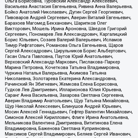
Ольга Борисовна, Туровский Александр Алексеевич,
Васильева Анастасия Евгеньевна, Ривина Анна Валерьевна,
Бойко Анатолий Николаевич, Дугин Сергей Георгиевич,
Пивоваров Андрей Сергеевич, Аверин Виталий Евгеньевич,
Барахоев Магомед Бекханович, Шарипков Олег
Викторович, Мошель Ирина Ароновна, Шведов Григорий
Сергеевич, Пономарев Лев Александрович, Каргалицкий
Борис Юльевич, Созаев Валерий Валерьевич, Исламов
Тимур Рифгатович, Романова Ольга Евгеньевна, Щаров
Сергей Алексадрович, Цирульников Борис Альбертович,
Гасан Ольга Павловна, Паутов Юрий Анатольевич,
Верховский Александр Маркович, Пислакова-Паркер
Марина Петровна, Кочеткова Татьяна Владимировна,
Чуркина Наталья Валерьевна, Акимова Татьяна
Николаевна, Золотарева Екатерина Александровна,
Рачинский Ян Збигневич, Жемкова Елена Борисовна,
Гудков Лев Дмитриевич, Илларионова Юлия Юрьевна,
Саранг Анна Васильевна, Захарова Светлана Сергеевна,
Аверин Владимир Анатольевич, Щур Татьяна Михайловна,
Щур Николай Алексеевич, Блинушов Андрей Юрьевич,
Мосин Алексей Геннадьевич, Гефтер Валентин Михайлович,
Симонов Алексей Кириллович, Флиге Ирина Анатольевна,
Мельникова Валентина Дмитриевна, Вититинова Елена
Владимировна, Баженова Светлана Куприяновна,
Максимов Сергей Владимирович, Беляев Сергей Иванович,