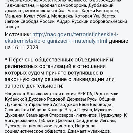
Челебиджихана, Азов, Партия исламского возрождения
Таджикистана, Народная самооборона, Дуббайский
джамаат, московская ячейка, Батал-Хаджи Белхороев,
Маньяки Культ Убийц, Молодёжь Которая Улыбается,
Легион Свобода России, Айдар, Русский добровольческий
корпус
Источник:
http://nac.gov.ru/terroristicheskie-i-
ekstremistskie-organizacii-i-materialy.html
данные
на
16.11.2023
* Перечень общественных объединений и
религиозных организаций в отношении
которых судом принято вступившее в
законную силу решение о ликвидации или
запрете деятельности:
Национал-большевистская партия, ВЕК РА, Рада земли
Кубанской Духовно Родовой Державы Русь, Община
Духовного Управления Асгардской Веси Беловодья,
Славянская Община Капища Веды Перуна, Мужская
Духовная Семинария Староверов-Инглингов, Нурджулар, К
Богодержавию, Таблиги Джамаат, Свидетели Иеговы,
Русское национальное единство, Национал-
социалистическое общество, Джамаат мувахидов,