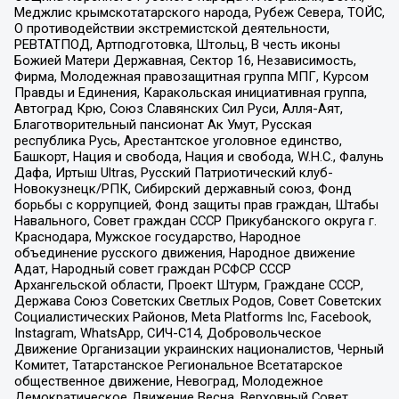
Меджлис крымскотатарского народа, Рубеж Севера, ТОЙС,
О противодействии экстремистской деятельности,
РЕВТАТПОД, Артподготовка, Штольц, В честь иконы
Божией Матери Державная, Сектор 16, Независимость,
Фирма, Молодежная правозащитная группа МПГ, Курсом
Правды и Единения, Каракольская инициативная группа,
Автоград Крю, Союз Славянских Сил Руси, Алля-Аят,
Благотворительный пансионат Ак Умут, Русская
республика Русь, Арестантское уголовное единство,
Башкорт, Нация и свобода, Нация и свобода, W.H.С., Фалунь
Дафа, Иртыш Ultras, Русский Патриотический клуб-
Новокузнецк/РПК, Сибирский державный союз, Фонд
борьбы с коррупцией, Фонд защиты прав граждан, Штабы
Навального, Совет граждан СССР Прикубанского округа г.
Краснодара, Мужское государство, Народное
объединение русского движения, Народное движение
Адат, Народный совет граждан РСФСР СССР
Архангельской области, Проект Штурм, Граждане СССР,
Держава Союз Советских Светлых Родов, Совет Советских
Социалистических Районов, Meta Platforms Inc, Facebook,
Instagram, WhatsApp, СИЧ-С14, Добровольческое
Движение Организации украинских националистов, Черный
Комитет, Татарстанское Региональное Всетатарское
общественное движение, Невоград, Молодежное
Демократическое Движение Весна, Верховный Совет