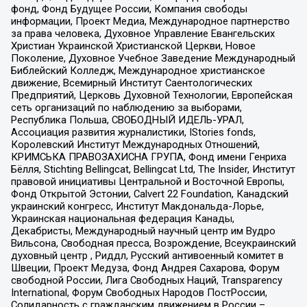
фонд, Фонд Будущее России, Компания свободы
информации, Проект Медиа, Международное партнерство
за права человека, Духовное Управление Евангельских
Христиан Украинской Христианской Церкви, Новое
Поколение, Духовное Учебное Заведение Международный
Библейский Колледж, Международное христианское
движение, Всемирный Институт Саентологических
Предприятий, Церковь Духовной Технологии, Европейская
сеть организаций по наблюдению за выборами,
Республика Польша, СВОБОДНЫЙ ИДЕЛЬ-УРАЛ,
Ассоциация развития журналистики, IStories fonds,
Королевский Институт Международных Отношений,
КРИМСЬКА ПРАВОЗАХИСНА ГРУПА, Фонд имени Генриха
Бёлля, Stichting Bellingcat, Bellingcat Ltd, The Insider, Институт
правовой инициативы Центральной и Восточной Европы,
Фонд Открытой Эстонии, Calvert 22 Foundation, Канадский
украинский конгресс, Институт Макдональда-Лорье,
Украинская национальная федерация Канады,
Декабристы, Международный научный центр им Вудро
Вильсона, Свободная пресса, Возрождение, Всеукраинский
духовный центр , Риддл, Русский антивоенный комитет в
Швеции, Проект Медуза, Фонд Андрея Сахарова, Форум
свободной России, Лига Свободных Наций, Transparеncy
International, Форум Свободных Народов ПостРоссии,
Солидарность с гражданским движением в России –