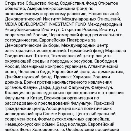
Открытое Общество Фонд Содействия, Фонд Открытое
общество, Американо-российский фонд по
экономическому и правовому развитию, Национальный
Демократический Институт Международных Отношений,
MEDIA DEVELOPMENT INVESTMENT FUND, Международный
Республиканский Институт, Открытая Россия, Институт
современной России, Черноморский фонд регионального
сотрудничества, Европейская Платформа за
Демократические Выборы, Международный центр
электоральных исследований, Германский фонд Маршалла
Соединенных Штатов, Тихоокеанский центр защиты
окружающей среды и природных ресурсов, Свободная
Россия, Всемирный конгресс украинцев, Атлантический
совет, Человек в беде, Европейский фонд за демократию,
Джеймстаунский фонд, Прожект Хармони, Родники
дракона, Врачи против насильственного извлечения
органов, Фалунь Дафа, Друзья Фалуньгун, Фалуньгун,
Коалиция по расследованию преследования в отношении
Фалуньгун в Китае, Всемирная организация по
расследованию преследований Фалуньгун, Пражский
гражданский центр, Ассоциация школ политических
исследований при Совете Европы, Центр либеральной
современности, Форум русскоязычных европейцев,
Немецко-русский обмен, Бард колледж, Европейский
выбор, Фонд Ходорковского, Оксфордский российский