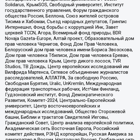
Solidarus, КрымSOS, Свободный университет, Институт
государственного управления, Форум гражданского
общества Россия, Беллона, Союз жителей островов
Тисима и Хабомаи, Съезд народных депутатов, Гринпис
Интернешнл, Фонд борьбы с коррупцией Инк, Завет
церквей TCCN, Агора, Всемирный фонд природы, BDR
Novaja Gazeta-Europe, Алтай проект, Образовательный дом
прав человека Чернигов, Фонд Дом Прав Человека,
Белорусский дом прав человека имени Бориса Звозскова,
Дом прав человека Тбилиси, Дом прав человека Ереван,
Дом прав человека Крым, Центр дикого лосося, TVR
Studios, ТВ Дождь, Центр европейских исследований им
Вилфрида Мартенса, Сетевое объединение журналистов
расследователей, АЛЛАТРА, За свободную Россию,
Свободная Бурятия, Uralic, UnKremlin, Международная
федерация транспортных рабочих, ИстЧам Финланд,
Гудзоновский институт, Фонд Демократического
Развития, Комитет-2024, Центрально-Европейский
университет, Центр восточноевропейских и
международных исследований, Общество Сторожевой
башни, Библии и трактатов Свидетелей Иеговы,
Гражданский Совет, Центр анализа европейской политики,
Академическая сеть Восточная Европа, Российский
комитет действия, РЭНД корпорейшн, Русская Америка за
демократию в России, Настоящая Россия, Глобальная сеть