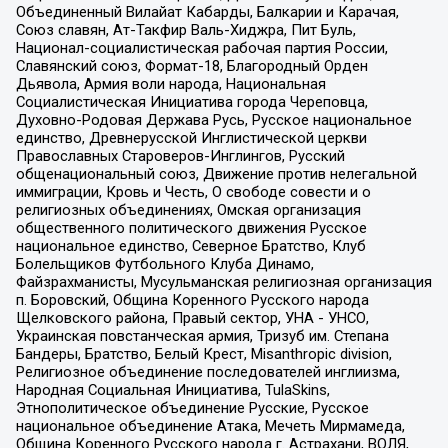
Объединенный Вилайат Кабарды, Балкарии и Карачая,
Союз славян, Ат-Такфир Валь-Хиджра, Пит Буль,
Национал-социалистическая рабочая партия России,
Славянский союз, Формат-18, Благородный Орден
Дьявола, Армия воли народа, Национальная
Социалистическая Инициатива города Череповца,
Духовно-Родовая Держава Русь, Русское национальное
единство, Древнерусской Инглистической церкви
Православных Староверов-Инглингов, Русский
общенациональный союз, Движение против нелегальной
иммиграции, Кровь и Честь, О свободе совести и о
религиозных объединениях, Омская организация
общественного политического движения Русское
национальное единство, Северное Братство, Клуб
Болельщиков Футбольного Клуба Динамо,
Файзрахманисты, Мусульманская религиозная организация
п. Боровский, Община Коренного Русского народа
Щелковского района, Правый сектор, УНА - УНСО,
Украинская повстанческая армия, Тризуб им. Степана
Бандеры, Братство, Белый Крест, Misanthropic division,
Религиозное объединение последователей инглиизма,
Народная Социальная Инициатива, TulaSkins,
Этнополитическое объединение Русские, Русское
национальное объединение Атака, Мечеть Мирмамеда,
Община Коренного Русского народа г. Астрахани, ВОЛЯ,