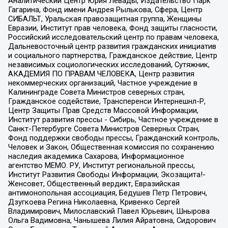
Аналитический Центр Юрия Левады, Издательство Парк
Гагарина, Фонд имени Андрея Рылькова, Сфера, Центр
СИБАЛЬТ, Уральская правозащитная группа, Женщины
Евразии, Институт прав человека, Фонд защиты гласности,
Российский исследовательский центр по правам человека,
Дальневосточный центр развития гражданских инициатив
и социального партнерства, Гражданское действие, Центр
независимых социологических исследований, Сутяжник,
АКАДЕМИЯ ПО ПРАВАМ ЧЕЛОВЕКА, Центр развития
некоммерческих организаций, Частное учреждение в
Калининграде Совета Министров северных стран,
Гражданское содействие, Трансперенси Интернешнл-Р,
Центр Защиты Прав Средств Массовой Информации,
Институт развития прессы - Сибирь, Частное учреждение в
Санкт-Петербурге Совета Министров Северных Стран,
Фонд поддержки свободы прессы, Гражданский контроль,
Человек и Закон, Общественная комиссия по сохранению
наследия академика Сахарова, Информационное
агентство МЕМО. РУ, Институт региональной прессы,
Институт Развития Свободы Информации, Экозащита!-
Женсовет, Общественный вердикт, Евразийская
антимонопольная ассоциация, Бедушев Петр Петрович,
Дзугкоева Регина Николаевна, Кривенко Сергей
Владимирович, Милославский Павел Юрьевич, Шнырова
Ольга Вадимовна, Чанышева Лилия Айратовна, Сидорович