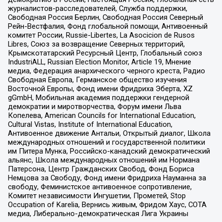
журналистов-расследователей, Служба поддержки,
Свободная Россия Берлин, Свободная Россия Северный
Рейн-Вестфалия, Фонд глобальной помощи, Антивоенный
комитет России, Russie-Libertes, La Asocicion de Rusos
Libres, Союз за возвращение Северных территорий,
Крымскотатарский Ресурсный Центр, Глобальный союз
IndustriALL, Russian Election Monitor, Article 19, Мнение
медиа, Федерация анархического черного креста, Радио
Свободная Европа, Германское общество изучения
Восточной Европы, Фонд имени Фридриха Эберта, XZ
gGmbH, Мобильная академия поддержки гендерной
демократии и миротворчества, Форум имени Льва
Копелева, American Councils for International Education,
Cultural Vistas, Institute of International Education,
Антивоенное движение Антальи, Открытый диалог, Школа
международных отношений и государственной политики
им Питера Мунка, Российско-канадский демократический
альянс, Школа международных отношений им Нормана
Патерсона, Центр Гражданских Свобод, Фонд Бориса
Немцова за Свободу, Фонд имени Фридриха Науманна за
свободу, Феминистское антивоенное сопротивление,
Комитет независимости Ингушетии, Прометей, Stop
Occupation of Karelia, Вернись живым, Фридом Хаус, СОТА
медиа, Либерально-демократическая Лига Украины