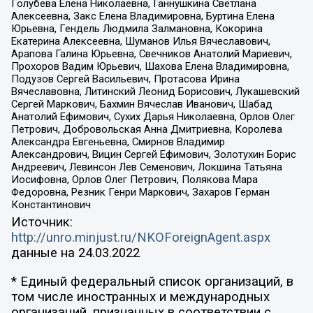
Голубева Елена Николаевна, Ганнушкина Светлана
Алексеевна, Закс Елена Владимировна, Буртина Елена
Юрьевна, Гендель Людмила Залмановна, Кокорина
Екатерина Алексеевна, Шуманов Илья Вячеславович,
Арапова Галина Юрьевна, Свечников Анатолий Мариевич,
Прохоров Вадим Юрьевич, Шахова Елена Владимировна,
Подузов Сергей Васильевич, Протасова Ирина
Вячеславовна, Литинский Леонид Борисович, Лукашевский
Сергей Маркович, Бахмин Вячеслав Иванович, Шабад
Анатолий Ефимович, Сухих Дарья Николаевна, Орлов Олег
Петрович, Добровольская Анна Дмитриевна, Королева
Александра Евгеньевна, Смирнов Владимир
Александрович, Вицин Сергей Ефимович, Золотухин Борис
Андреевич, Левинсон Лев Семенович, Локшина Татьяна
Иосифовна, Орлов Олег Петрович, Полякова Мара
Федоровна, Резник Генри Маркович, Захаров Герман
Константинович
Источник:
http://unro.minjust.ru/NKOForeignAgent.aspx
данные на
24.03.2022
* Единый федеральный список организаций, в
том числе иностранных и международных
организаций, признанных в соответствии с