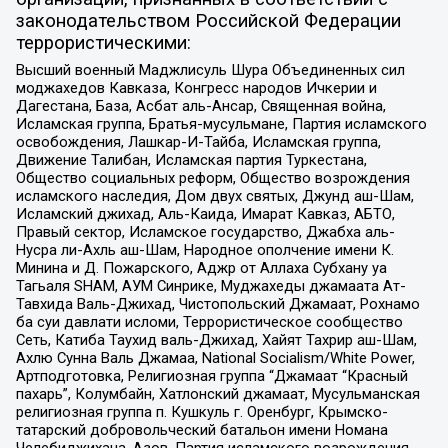
законодательством Российской Федерации
террористическими:
Высший военный Маджлисуль Шура Объединенных сил
моджахедов Кавказа, Конгресс народов Ичкерии и
Дагестана, База, Асбат аль-Ансар, Священная война,
Исламская группа, Братья-мусульмане, Партия исламского
освобождения, Лашкар-И-Тайба, Исламская группа,
Движение Талибан, Исламская партия Туркестана,
Общество социальных реформ, Общество возрождения
исламского наследия, Дом двух святых, Джунд аш-Шам,
Исламский джихад, Аль-Каида, Имарат Кавказ, АБТО,
Правый сектор, Исламское государство, Джабха аль-
Нусра ли-Ахль аш-Шам, Народное ополчение имени К.
Минина и Д. Пожарского, Аджр от Аллаха Субхану уа
Тагьаля SHAM, АУМ Синрике, Муджахеды джамаата Ат-
Тавхида Валь-Джихад, Чистопольский Джамаат, Рохнамо
ба суи давлати исломи, Террористическое сообщество
Сеть, Катиба Таухид валь-Джихад, Хайят Тахрир аш-Шам,
Ахлю Сунна Валь Джамаа, National Socialism/White Power,
Артподготовка, Религиозная группа “Джамаат “Красный
пахарь”, Колумбайн, Хатлонский джамаат, Мусульманская
религиозная группа п. Кушкуль г. Оренбург, Крымско-
татарский добровольческий батальон имени Номана