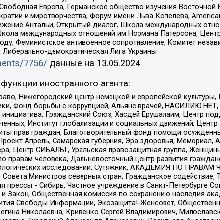
 Свободная Европа, Германское общество изучения Восточной 
и и миротворчества, Форум имени Льва Копелева, American Counci
ое движение Антальи, Открытый диалог, Школа международных отн
Школа международных отношений им Нормана Патерсона, Центр
ду, Феминистское антивоенное сопротивление, Комитет независ
а, Либерально-демократическая Лига Украины
uments/7756/
данные на
13.05.2024
функции иностранного агента:
раво, Нижегородский центр немецкой и европейской культуры,
тики, Фонд борьбы с коррупцией, Альянс врачей, НАСИЛИЮ.НЕТ,
я инициатива, Гражданский Союз, Хасдей Ерушалаим, Центр по
юченных, Институт глобализации и социальных движений, Цент
ты прав граждан, Благотворительный фонд помощи осужденным
а, Проект Апрель, Самарская губерния, Эра здоровья, Мемориал
ера, Центр СИБАЛЬТ, Уральская правозащитная группа, Женщины
по правам человека, Дальневосточный центр развития гражданс
ологических исследований, Сутяжник, АКАДЕМИЯ ПО ПРАВАМ Ч
е Совета Министров северных стран, Гражданское содействие,
я прессы - Сибирь, Частное учреждение в Санкт-Петербурге С
 и Закон, Общественная комиссия по сохранению наследия ак
звития Свободы Информации, Экозащита!-Женсовет, Общественн
Регина Николаевна, Кривенко Сергей Владимирович, Милославс