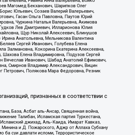
 Евгеньевна, Ривина Анна Валерьевна, Бойко
хоев Магомед Бекханович, Шарипков Олег
Борис Юльевич, Созаев Валерий Валерьевич,
тович, Гасан Ольга Павловна, Паутов Юрий
ровна, Чуркина Наталья Валерьевна, Акимова
 Гудков Лев Дмитриевич, Илларионова Юлия
ихайловна, Щур Николай Алексеевич, Блинушов
е Ирина Анатольевна, Мельникова Валентина
Беляев Сергей Иванович, Голубева Елена
ила Залмановна, Кокорина Екатерина Алексеевна,
, Шахова Елена Владимировна, Подузов Сергей
ин Вячеслав Иванович, Шабад Анатолий Ефимович,
вна, Смирнов Владимир Александрович, Вицин
ег Петрович, Полякова Мара Федоровна, Резник
ганизаций, признанных в соответствии с
на, База, Асбат аль-Ансар, Священная война,
ижение Талибан, Исламская партия Туркестана,
Исламский джихад, Аль-Каида, Имарат Кавказ,
 Минина и Д. Пожарского, Аджр от Аллаха Субхану
о ба суи давлати исломи, Террористическое