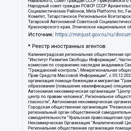
Навального, Совет граждан СССР Прикубанского 
Народный совет граждан РСФСР СССР Архангельск
Социалистических Районов, Meta Platforms Inc, 
Комитет, Татарстанское Региональное Всетатар
Татарской Автономной Советской Социалистическ
Красноярского края, Этническое национальное о
Источник:
https://minjust.gov.ru/ru/doc
* Реестр иностранных агентов:
Калининградская региональная общественная организация "Экозащита!-Женсовет", Фонд содействия защите прав и свобод граждан "Общественный вердикт", Фонд "Институт Развития Свободы Информации", Частное учреждение "Информационное агентство МЕМО. РУ", Региональная общественная организация "Общественная комиссия по сохранению наследия академика Сахарова", Фонд поддержки свободы прессы, Санкт-Петербургская общественная правозащитная организация "Гражданский контроль", Межрегиональная общественная организация "Информационно-просветительский центр "Мемориал", Региональный Фонд "Центр Защиты Прав Средств Массовой Информации", с 05.12.2023 Фонд "Центр Защиты Прав Средств массовой информации", Региональная общественная благотворительная организация помощи беженцам и мигрантам "Гражданское содействие", Негосударственное образовательное учреждение дополнительного профессионального образования (повышение квалификации) специалистов "АКАДЕМИЯ ПО ПРАВАМ ЧЕЛОВЕКА", Свердловская региональная общественная организация "Сутяжник", Автономная некоммерческая организация "Центр независимых социологических исследований", Союз общественных объединений "Российский исследовательский центр по правам человека", Региональное общественное учреждение научно-информационный центр "МЕМОРИАЛ", Некоммерческая организация "Фонд защиты гласности", Автономная некоммерческая организация "Институт прав человека", Городская общественная организация "Екатеринбургское общество "МЕМОРИАЛ", Городская общественная организация "Рязанское историко-просветительское и правозащитное общество "Мемориал" (Рязанский Мемориал), Челябинский региональный орган общественной самодеятельности – женское общественное объединение "Женщины Евразии", Челябинский региональный орган общественной самодеятельности "Уральская правозащитная группа", Фонд содействия защите здоровья и социальной справедливости имени Андрея Рылькова, Автономная Некоммерческая Организация "Аналитический Центр Юрия Левады", Автономная некоммерческая организация социальной поддержки населения "Проект Апрель", Региональная общественная организация помощи женщинам и детям, находящимся в кризисной ситуации "Информационно-методический центр "Анна", Фонд содействия развитию массовых коммуникаций и правовому просвещению "Так-так-Так", Фонд содействия устойчивому развитию "Серебряная тайга", Свердловский региональный общественный фонд социальных проектов "Новое время", "Idel.Реалии", Кавказ.Реалии, Крым.Реалии, Телеканал Настоящее Время, Татаро-башкирская служба Радио Свобода (Azatliq Radiosi), Радио Свободная Европа/Радио Свобода (PCE/PC), "Сибирь.Реалии", "Фактограф", Благотворительный фонд помощи осужденным и их семьям, Автономная некоммерческая организация "Институт глобализации и социальных движений", Фонд "В защиту прав заключенных", Частное учреждение "Центр поддержки и содействия развитию средств массовой информации", Пензенский региональный общественный благотворительный фонд "Гражданский союз", "Север.Реалии", Некоммерческая организация Фонд "Правовая инициатива", 