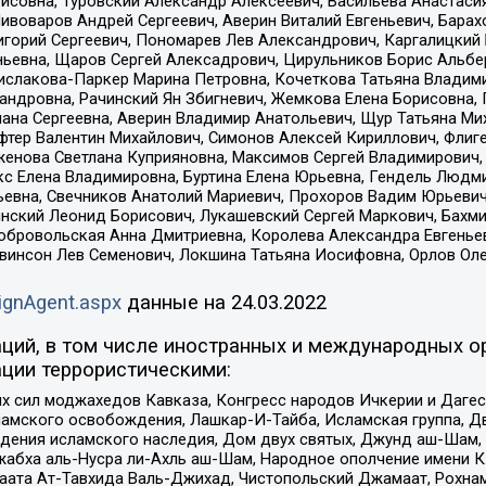
совна, Туровский Александр Алексеевич, Васильева Анастасия
Пивоваров Андрей Сергеевич, Аверин Виталий Евгеньевич, Бара
горий Сергеевич, Пономарев Лев Александрович, Каргалицкий 
ньевна, Щаров Сергей Алексадрович, Цирульников Борис Альбер
ислакова-Паркер Марина Петровна, Кочеткова Татьяна Владими
сандровна, Рачинский Ян Збигневич, Жемкова Елена Борисовна,
лана Сергеевна, Аверин Владимир Анатольевич, Щур Татьяна М
фтер Валентин Михайлович, Симонов Алексей Кириллович, Флиг
женова Светлана Куприяновна, Максимов Сергей Владимирович, 
кс Елена Владимировна, Буртина Елена Юрьевна, Гендель Людм
евна, Свечников Анатолий Мариевич, Прохоров Вадим Юрьевич
инский Леонид Борисович, Лукашевский Сергей Маркович, Бахм
Добровольская Анна Дмитриевна, Королева Александра Евгенье
евинсон Лев Семенович, Локшина Татьяна Иосифовна, Орлов Ол
ignAgent.aspx
данные на
24.03.2022
ций, в том числе иностранных и международных ор
ции террористическими:
ил моджахедов Кавказа, Конгресс народов Ичкерии и Дагеста
ламского освобождения, Лашкар-И-Тайба, Исламская группа, Дв
ения исламского наследия, Дом двух святых, Джунд аш-Шам, 
жабха аль-Нусра ли-Ахль аш-Шам, Народное ополчение имени К.
ата Ат-Тавхида Валь-Джихад, Чистопольский Джамаат, Рохнам