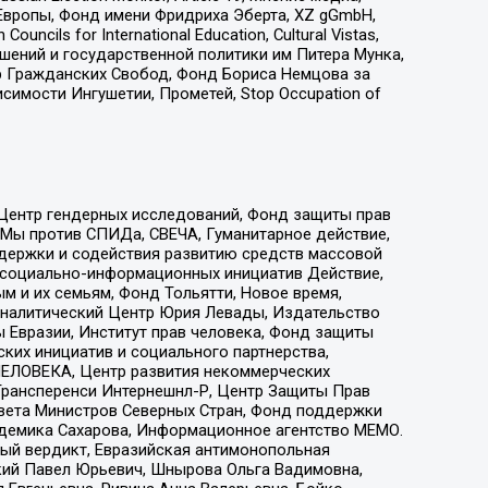
Европы, Фонд имени Фридриха Эберта, XZ gGmbH,
ls for International Education, Cultural Vistas,
ошений и государственной политики им Питера Мунка,
 Гражданских Свобод, Фонд Бориса Немцова за
имости Ингушетии, Прометей, Stop Occupation of
 Центр гендерных исследований, Фонд защиты прав
 Мы против СПИДа, СВЕЧА, Гуманитарное действие,
ддержки и содействия развитию средств массовой
р социально-информационных инициатив Действие,
 и их семьям, Фонд Тольятти, Новое время,
, Аналитический Центр Юрия Левады, Издательство
 Евразии, Институт прав человека, Фонд защиты
ких инициатив и социального партнерства,
ЕЛОВЕКА, Центр развития некоммерческих
 Трансперенси Интернешнл-Р, Центр Защиты Прав
овета Министров Северных Стран, Фонд поддержки
адемика Сахарова, Информационное агентство МЕМО.
ый вердикт, Евразийская антимонопольная
кий Павел Юрьевич, Шнырова Ольга Вадимовна,