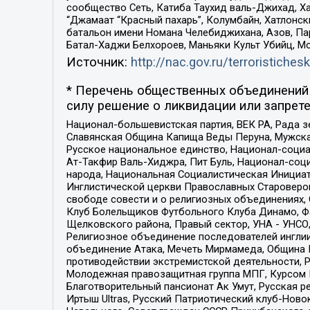
сообщество Сеть, Катиба Таухид валь-Джихад, Хай
“Джамаат “Красный пахарь”, Колумбайн, Хатлонск
батальон имени Номана Челебиджихана, Азов, Па
Батал-Хаджи Белхороев, Маньяки Культ Убийц, М
Источник:
http://nac.gov.ru/terroristichesk
* Перечень общественных объединений 
силу решение о ликвидации или запрете
Национал-большевистская партия, ВЕК РА, Рада 
Славянская Община Капища Веды Перуна, Мужская
Русское национальное единство, Национал-социа
Ат-Такфир Валь-Хиджра, Пит Буль, Национал-соц
народа, Национальная Социалистическая Инициат
Инглистической церкви Православных Староверов
свободе совести и о религиозных объединениях,
Клуб Болельщиков Футбольного Клуба Динамо, Фа
Щелковского района, Правый сектор, УНА - УНСО, У
Религиозное объединение последователей инглии
объединение Атака, Мечеть Мирмамеда, Община К
противодействии экстремистской деятельности, 
Молодежная правозащитная группа МПГ, Курсом П
Благотворительный пансионат Ак Умут, Русская ре
Иртыш Ultras, Русский Патриотический клуб-Нов