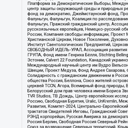
Платформа за Демократические Выборы, Междуна
центр защиты окружающей среды и природных ресу
фонд за демократию, Джеймстаунский фонд, Прож
Фалуньгун, Фалуньгун, Коалиция по расследован
Фалуньгун, Пражский гражданский центр, Ассоци
русскоязычных европейцев, Немецко-русский об
России, Компания свободы информации, Проект М
Христианской Церкви, Новое Поколение, Духовн
Институт Саентологических Предприятий, Церков
СВОБОДНЫЙ ИДЕЛЬ-УРАЛ, Ассоциация развития ж
ГРУПА, Фонд имени Генриха Бёлля, Stichting Bellin
Эстонии, Calvert 22 Foundation, Канадский укра
Международный научный центр им Вудро Вильсона
Швеции, Проект Медуза, Фонд Андрея Сахарова, Ф
Солидарность с гражданским движением в России 
общества Россия, Беллона, Союз жителей острово
церквей TCCN, Агора, Всемирный фонд природы, B
Белорусский дом прав человека имени Бориса Зво
TVR Studios, ТВ Дождь, Центр европейских иссл
Россию, Свободная Бурятия, Uralic, UnKremlin, 
Развития, Комитет-2024, Центрально-Европейски
трактатов Свидетелей Иеговы, Гражданский Совет
РЭНД корпорейшн, Русская Америка за демократи
Россия Берлин, Свободная Россия Северный Рейн-В
Союз за возвращение Северных территорий, Крымско