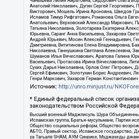
Чанышева Лилия Айратовна, Сидорович Ольга Бори
Анатолий Николаевич, Дугин Сергей Георгиевич, 
Викторович, Мошель Ирина Ароновна, Шведов Гри
Исламов Тимур Рифгатович, Романова Ольга Евге
Анатольевич, Верховский Александр Маркович, П
Татьяна Николаевна, Золотарева Екатерина Алек
Юрьевна, Саранг Анна Васильевна, Захарова Свет
Андрей Юрьевич, Мосин Алексей Геннадьевич, Ге
Дмитриевна, Вититинова Елена Владимировна, Ба
Николаевна, Ганнушкина Светлана Алексеевна, За
Шуманов Илья Вячеславович, Арапова Галина Юрь
Васильевич, Протасова Ирина Вячеславовна, Лит
Сухих Дарья Николаевна, Орлов Олег Петрович, 
Сергей Ефимович, Золотухин Борис Андреевич, Л
Генри Маркович, Захаров Герман Константинович
Источник:
http://unro.minjust.ru/NKOFore
* Единый федеральный список организа
законодательством Российской Федера
Высший военный Маджлисуль Шура Объединенных с
Исламская группа, Братья-мусульмане, Партия ис
Общество социальных реформ, Общество возрожд
АБТО, Правый сектор, Исламское государство, Д
уа Тагьаля SHAM, АУМ Синрике, Муджахеды джама