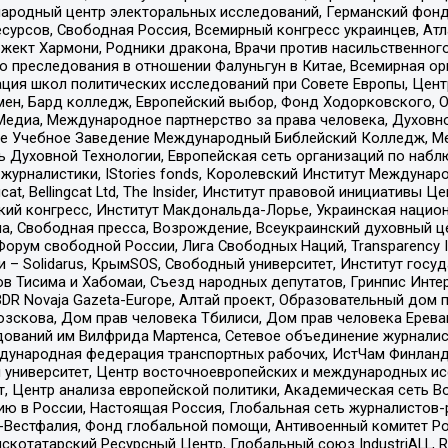
родный центр электоральных исследований, Германский фонд
рсов, Свободная Россия, Всемирный конгресс украинцев, Атла
ект Хармони, Родники дракона, Врачи против насильственного
ию преследования в отношении Фалуньгун в Китае, Всемирная о
ация школ политических исследований при Совете Европы, Цен
мен, Бард колледж, Европейский выбор, Фонд Ходорковского,
едиа, Международное партнерство за права человека, Духовно
ое Учебное Заведение Международный Библейский Колледж, М
ь Духовной Технологии, Европейская сеть организаций по наб
урналистики, IStories fonds, Королевский Институт Между
gcat, Bellingcat Ltd, The Insider, Институт правовой инициатив
инский конгресс, Институт Макдональда-Лорье, Украинская нац
, Свободная пресса, Возрождение, Всеукраинский духовный цен
орум свободной России, Лига Свободных Наций, Transparеncy I
– Solidarus, КрымSOS, Свободный университет, Институт госу
в Тисима и Хабомаи, Съезд народных депутатов, Гринпис Инте
DR Novaja Gazeta-Europe, Алтай проект, Образовательный дом 
зскова, Дом прав человека Тбилиси, Дом прав человека Ерева
едований им Вилфрида Мартенса, Сетевое объединение журнали
Международная федерация транспортных рабочих, ИстЧам Финлан
й университет, Центр восточноевропейских и международных и
, Центр анализа европейской политики, Академическая сеть Во
ю в России, Настоящая Россия, Глобальная сеть журналистов
естфалия, Фонд глобальной помощи, Антивоенный комитет России,
татарский Ресурсный Центр, Глобальный союз IndustriALL, Russi