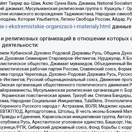
ят Тахрир аш-Шам, Ахлю Сунна Валь Джамаа, National Socialism
ий джамаат, Мусульманская религиозная группа п. Кушкуль г. 
ртия исламского возрождения Таджикистана, Народная самооб
олодёжь Которая Улыбается, Легион Свобода России, Айдар, Р
ie-i-ekstremistskie-organizacii-i-materialy.html
данные
и религиозных организаций в отношении которых 
 деятельности:
земли Кубанской Духовно Родовой Державы Русь, Община Духо
 Духовная Семинария Староверов-Инглингов, Нурджулар, К Бо
листическое общество, Джамаат мувахидов, Объединенный Вил
иалистическая рабочая партия России, Славянский союз, Форма
ива города Череповца, Духовно-Родовая Держава Русь, Русск
-Инглингов, Русский общенациональный союз, Движение против
 Омская организация общественного политического движения Р
йзрахманисты, Мусульманская религиозная организация п. Бо
краинская повстанческая армия, Тризуб им. Степана Бандеры, Бр
зма, Народная Социальная Инициатива, TulaSkins, Этнополитич
оренного Русского народа г. Астрахани, ВОЛЯ, Меджлис крымс
РЕВТАТПОД, Артподготовка, Штольц, В честь иконы Божией Мате
равды и Единения, Каракольская инициативная группа, Автогра
спублика Русь, Арестантское уголовное единство, Башкорт, Наци
окузнецк/РПК, Сибирский державный союз, Фонд борьбы с кор