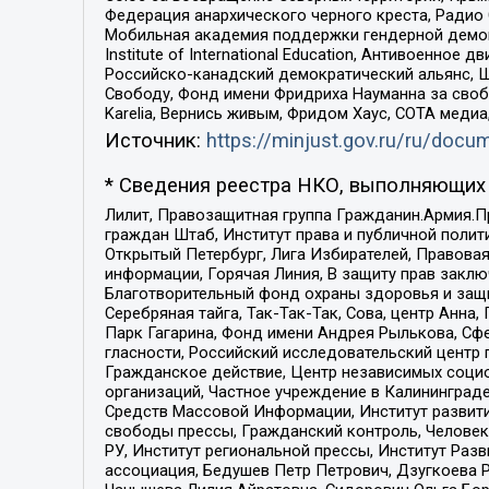
Федерация анархического черного креста, Радио
Мобильная академия поддержки гендерной демократи
Institute of International Education, Антивоенн
Российско-канадский демократический альянс, 
Свободу, Фонд имени Фридриха Науманна за свобо
Karelia, Вернись живым, Фридом Хаус, СОТА меди
Источник:
https://minjust.gov.ru/ru/doc
* Сведения реестра НКО, выполняющих 
Лилит, Правозащитная группа Гражданин.Армия.П
граждан Штаб, Институт права и публичной поли
Открытый Петербург, Лига Избирателей, Правова
информации, Горячая Линия, В защиту прав закл
Благотворительный фонд охраны здоровья и защи
Серебряная тайга, Так-Так-Так, Сова, центр Анн
Парк Гагарина, Фонд имени Андрея Рылькова, Сф
гласности, Российский исследовательский центр 
Гражданское действие, Центр независимых соци
организаций, Частное учреждение в Калининград
Средств Массовой Информации, Институт развити
свободы прессы, Гражданский контроль, Человек
РУ, Институт региональной прессы, Институт Ра
ассоциация, Бедушев Петр Петрович, Дзугкоева 