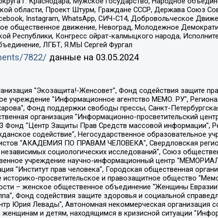
округа г. Краснодара, Мужское государство, Народное объедин
ой области, Проект Штурм, Граждане СССР, Держава Союз Сов
Facebook, Instagram, WhatsApp, СИЧ-С14, Добровольческое Движ
ское общественное движение, Невоград, Молодежное Демократ
ой Республики, Конгресс ойрат-калмыцкого народа, Исполнит
бъединение, ЛГБТ, Я.МЫ Сергей Фургал
uments/7822/
данные на
03.05.2024
Общество с ограниченной ответственностью "Радио Свободная Европа/Радио Свобода", Чешское информационное агентство "MEDIUM-ORIENT", Красноярская региональная общественная организация "Мы против СПИДа", Камалягин Денис Николаевич, Маркелов Сергей Евгеньевич, Пономарев Лев Александрович, Савицкая Людмила Алексеевна, Автономная некоммерческая организация "Центр по работе с проблемой насилия "НАСИЛИЮ.НЕТ", Межрегиональный профессиональный союз работников здравоохранения "Альянс врачей", Юридическое лицо, зарегистрированное в Латвийской Республике, SIA "Medusa Project" (регистрационный номер 40103797863, дата регистрации 10.06.2014), Некоммерческая организация "Фонд по борьбе с коррупцией", Автономная некоммерческая организация "Институт права и публичной политики", Баданин Роман Сергеевич, Гликин Максим Александрович, Железнова Мария Михайловна, Лукьянова Юлия Сергеевна, Маетная Елизавета Витальевна, Маняхин Петр Борисович, Чуракова Ольга Владимировна, Ярош Юлия Петровна, Юридическое лицо "The Insider SIA", зарегистрированное в Риге, Латвийская Республика (дата регистрации 26.06.2015), являющееся администратором доменного имени интернет-издания "The Insider SIA", https://theins.ru, Постернак Алексей Евгеньевич, Рубин Михаил Аркадьевич, Анин Роман Александрович, Юридическое лицо Istories fonds, зарегистрированное в Латвийской Республике (регистрационный номер 50008295751, дата регистрации 24.02.2020), Великовский Дмитрий Александрович, Долинина Ирина Николаевна, Мароховская Алеся Алексеевна, Шлейнов Роман Юрьевич, Шмагун Олеся Валентиновна, Общество с ограниченной ответственностью "Альтаир 2021", Общество с ограниченной ответственностью "Вега 2021", Общество с ограниченной ответственностью "Главный редактор 2021", Общество с ограниченной ответственностью "Ромашки монолит", Важенков Артем Валерьевич, Ивановская областная общественная организация "Центр гендерных исследований", Гурман Юрий Альбертович, Медиапроект "ОВД-Инфо", Егоров Владимир Владимирович, Жилинский Владимир Александрович, Общество с ограниченной ответственностью "ЗП", Иванова София Юрьевна, Карезина Инна Павловна, Кильтау Екатерина Викторовна, Петров Алексей Викторович, Пискунов Сергей Евгеньевич, Смирнов Сергей Сергеевич, Тихонов Михаил Сергеевич, Общество с ограниченной ответственностью "ЖУРНАЛИСТ-ИНОСТРАННЫЙ АГЕНТ", Арапова Галина Юрьевна, Вольтская Татьяна Анатольевна, Американская компания "Mason G.E.S. Anonymous Foundation" (США), являющаяся владельцем интернет-издания https://mnews.world/, Компания "Stichting Bellingcat", зарегистрированная в Нидерландах (дата регистрации 11.07.2018), Захаров Андрей Вячеславович, Клепиковская Екатерина Дмитриевна, Общество с ограниченной ответственностью "МЕМО", Перл Роман Александрович, Симонов Евгений Алексеевич, Соловьева Елена Анатольевна, Сотников Даниил Владимирович, Сурначева Елизавета Дмитриевна, Автономная некоммерческая организация по защите прав человека и информированию населения "Якутия – Наше Мнение", Общество с ограниченной ответственностью "Москоу диджитал медиа", с 26.01.2023 Общество с ограниченной ответственностью "Чайка Белые сады", Ветошкина Валерия Валерьевна, Заговора Максим Александрович, Межрегиональное общественное движение "Российская ЛГБТ - сеть", Оленичев Максим Владимирович, Павлов Иван Юрьевич, Скворцова Елена Сергеевна, Общество с ограниченной ответственностью "Как бы инагент", Кочетков Игорь Викторович, Общество с ограниченной ответственностью "Честные выборы", Еланчик Олег Александрович, Общество с ограниченной ответственностью "Нобелевский призыв", Гималова Регина Эмилевна, Григорьев Андрей Валерьевич, Григорьева Алина Александровна, Ассоциация по содействию защите прав призывников, альтернативнослужащих и военнослужащих "Правозащитная группа "Гражданин.Армия.Право", Хисамова Регина Фаритовна, Автономная некоммерческая организация по реализа