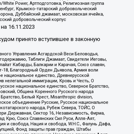
/White Power, Артподготовка, Религиозная группа
Оренбург, Крымско-татарский добровольческий
орона, Дуббайский джамаат, московская ячейка,
усский добровольческий корпус
 на
16.11.2023
судом принято вступившее в законную
вного Управления Асгардской Веси Беловодья,
годержавию, Таблиги Джамаат, Свидетели Иеговы,
айат Кабарды, Балкарии и Карачая, Союз славян,
т-18, Благородный Орден Дьявола, Армия воли
ое национальное единство, Древнерусской
 нелегальной иммиграции, Кровь и Честь, О
усское национальное единство, Северное Братство,
ровский, Община Коренного Русского народа
атство, Белый Крест, Misanthropic division,
еское объединение Русские, Русское национальное
котатарского народа, Рубеж Севера, ТОЙС, О
ри Державная, Сектор 16, Независимость, Фирма,
д Крю, Союз Славянских Сил Руси, Алля-Аят,
я и свобода, Нация и свобода, W.H.С., Фалунь Дафа,
рупцией, Фонд защиты прав граждан, Штабы