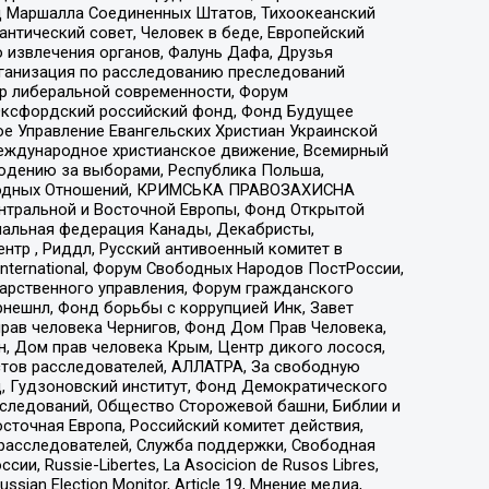
 Маршалла Соединенных Штатов, Тихоокеанский
нтический совет, Человек в беде, Европейский
 извлечения органов, Фалунь Дафа, Друзья
рганизация по расследованию преследований
тр либеральной современности, Форум
 Оксфордский российский фонд, Фонд Будущее
е Управление Евангельских Христиан Украинской
еждународное христианское движение, Всемирный
людению за выборами, Республика Польша,
народных Отношений, КРИМСЬКА ПРАВОЗАХИСНА
ы Центральной и Восточной Европы, Фонд Открытой
иональная федерация Канады, Декабристы,
тр , Риддл, Русский антивоенный комитет в
nternational, Форум Свободных Народов ПостРоссии,
дарственного управления, Форум гражданского
рнешнл, Фонд борьбы с коррупцией Инк, Завет
прав человека Чернигов, Фонд Дом Прав Человека,
н, Дом прав человека Крым, Центр дикого лосося,
стов расследователей, АЛЛАТРА, За свободную
д, Гудзоновский институт, Фонд Демократического
сследований, Общество Сторожевой башни, Библии и
сточная Европа, Российский комитет действия,
-расследователей, Служба поддержки, Свободная
 Russie-Libertes, La Asocicion de Rusos Libres,
an Election Monitor, Article 19, Мнение медиа,