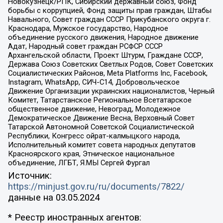
Новокузнецк/РПК, Сибирский державный союз, Фонд
борьбы с коррупцией, Фонд защиты прав граждан, Штабы
Навального, Совет граждан СССР Прикубанского округа г.
Краснодара, Мужское государство, Народное
объединение русского движения, Народное движение
Адат, Народный совет граждан РСФСР СССР
Архангельской области, Проект Штурм, Граждане СССР,
Держава Союз Советских Светлых Родов, Совет Советских
Социалистических Районов, Meta Platforms Inc, Facebook,
Instagram, WhatsApp, СИЧ-С14, Добровольческое
Движение Организации украинских националистов, Черный
Комитет, Татарстанское Региональное Всетатарское
общественное движение, Невоград, Молодежное
Демократическое Движение Весна, Верховный Совет
Татарской Автономной Советской Социалистической
Республики, Конгресс ойрат-калмыцкого народа,
Исполнительный комитет совета народных депутатов
Красноярского края, Этническое национальное
объединение, ЛГБТ, Я.МЫ Сергей Фургал
Источник:
https://minjust.gov.ru/ru/documents/7822/
данные на
03.05.2024
* Реестр иностранных агентов: