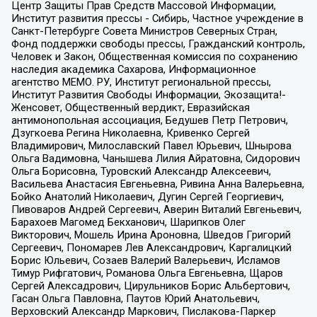
Центр Защиты Прав Средств Массовой Информации,
Институт развития прессы - Сибирь, Частное учреждение в
Санкт-Петербурге Совета Министров Северных Стран,
Фонд поддержки свободы прессы, Гражданский контроль,
Человек и Закон, Общественная комиссия по сохранению
наследия академика Сахарова, Информационное
агентство МЕМО. РУ, Институт региональной прессы,
Институт Развития Свободы Информации, Экозащита!-
Женсовет, Общественный вердикт, Евразийская
антимонопольная ассоциация, Бедушев Петр Петрович,
Дзугкоева Регина Николаевна, Кривенко Сергей
Владимирович, Милославский Павел Юрьевич, Шнырова
Ольга Вадимовна, Чанышева Лилия Айратовна, Сидорович
Ольга Борисовна, Туровский Александр Алексеевич,
Васильева Анастасия Евгеньевна, Ривина Анна Валерьевна,
Бойко Анатолий Николаевич, Дугин Сергей Георгиевич,
Пивоваров Андрей Сергеевич, Аверин Виталий Евгеньевич,
Барахоев Магомед Бекханович, Шарипков Олег
Викторович, Мошель Ирина Ароновна, Шведов Григорий
Сергеевич, Пономарев Лев Александрович, Каргалицкий
Борис Юльевич, Созаев Валерий Валерьевич, Исламов
Тимур Рифгатович, Романова Ольга Евгеньевна, Щаров
Сергей Алексадрович, Цирульников Борис Альбертович,
Гасан Ольга Павловна, Паутов Юрий Анатольевич,
Верховский Александр Маркович, Пислакова-Паркер