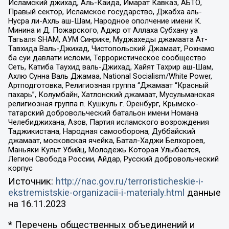
Исламский джихад, Аль-Каида, Имарат Кавказ, АБТО,
Правый сектор, Исламское государство, Джабха аль-
Нусра ли-Ахль аш-Шам, Народное ополчение имени К.
Минина и Д. Пожарского, Аджр от Аллаха Субхану уа
Тагьаля SHAM, АУМ Синрике, Муджахеды джамаата Ат-
Тавхида Валь-Джихад, Чистопольский Джамаат, Рохнамо
ба суи давлати исломи, Террористическое сообщество
Сеть, Катиба Таухид валь-Джихад, Хайят Тахрир аш-Шам,
Ахлю Сунна Валь Джамаа, National Socialism/White Power,
Артподготовка, Религиозная группа “Джамаат “Красный
пахарь”, Колумбайн, Хатлонский джамаат, Мусульманская
религиозная группа п. Кушкуль г. Оренбург, Крымско-
татарский добровольческий батальон имени Номана
Челебиджихана, Азов, Партия исламского возрождения
Таджикистана, Народная самооборона, Дуббайский
джамаат, московская ячейка, Батал-Хаджи Белхороев,
Маньяки Культ Убийц, Молодёжь Которая Улыбается,
Легион Свобода России, Айдар, Русский добровольческий
корпус
Источник:
http://nac.gov.ru/terroristicheskie-i-
ekstremistskie-organizacii-i-materialy.html
данные
на
16.11.2023
* Перечень общественных объединений и