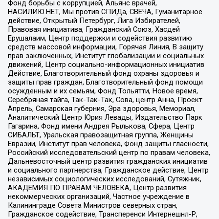
Фонд борьбы с коррупцией, Альянс врачей,
НАСИЛИЮ.НЕТ, Мы против СПИДа, СВЕЧА, Гуманитарное
действие, Открытый Петербург, Лига Избирателей,
Правовая инициатива, Гражданский Союз, Хасдей
Ерушалаим, Центр поддержки и содействия развитию
средств массовой информации, Горячая Линия, В защиту
прав заключенных, Институт глобализации и социальных
движений, Центр социально-информационных инициатив
Действие, Благотворительный фонд охраны здоровья и
защиты прав граждан, Благотворительный фонд помощи
осужденным и их семьям, Фонд Тольятти, Новое время,
Серебряная тайга, Так-Так-Так, Сова, центр Анна, Проект
Апрель, Самарская губерния, Эра здоровья, Мемориал,
Аналитический Центр Юрия Левады, Издательство Парк
Гагарина, Фонд имени Андрея Рылькова, Сфера, Центр
СИБАЛЬТ, Уральская правозащитная группа, Женщины
Евразии, Институт прав человека, Фонд защиты гласности,
Российский исследовательский центр по правам человека,
Дальневосточный центр развития гражданских инициатив
и социального партнерства, Гражданское действие, Центр
независимых социологических исследований, Сутяжник,
АКАДЕМИЯ ПО ПРАВАМ ЧЕЛОВЕКА, Центр развития
некоммерческих организаций, Частное учреждение в
Калининграде Совета Министров северных стран,
Гражданское содействие, Трансперенси Интернешнл-Р,