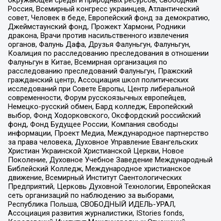
окружающей среды и природных ресурсов, Свободная
Россия, Всемирный конгресс украинцев, Атлантический
совет, Человек в беде, Европейский фонд за демократию,
Джеймстаунский фонд, Прожект Хармони, Родники
дракона, Врачи против насильственного извлечения
органов, Фалунь Дафа, Друзья Фалуньгун, Фалуньгун,
Коалиция по расследованию преследования в отношении
Фалуньгун в Китае, Всемирная организация по
расследованию преследований Фалуньгун, Пражский
гражданский центр, Ассоциация школ политических
исследований при Совете Европы, Центр либеральной
современности, Форум русскоязычных европейцев,
Немецко-русский обмен, Бард колледж, Европейский
выбор, Фонд Ходорковского, Оксфордский российский
фонд, Фонд Будущее России, Компания свободы
информации, Проект Медиа, Международное партнерство
за права человека, Духовное Управление Евангельских
Христиан Украинской Христианской Церкви, Новое
Поколение, Духовное Учебное Заведение Международный
Библейский Колледж, Международное христианское
движение, Всемирный Институт Саентологических
Предприятий, Церковь Духовной Технологии, Европейская
сеть организаций по наблюдению за выборами,
Республика Польша, СВОБОДНЫЙ ИДЕЛЬ-УРАЛ,
Ассоциация развития журналистики, IStories fonds,