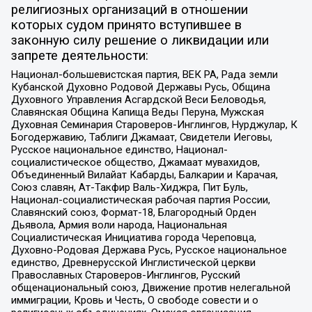
религиозных организаций в отношении
которых судом принято вступившее в
законную силу решение о ликвидации или
запрете деятельности:
Национал-большевистская партия, ВЕК РА, Рада земли
Кубанской Духовно Родовой Державы Русь, Община
Духовного Управления Асгардской Веси Беловодья,
Славянская Община Капища Веды Перуна, Мужская
Духовная Семинария Староверов-Инглингов, Нурджулар, К
Богодержавию, Таблиги Джамаат, Свидетели Иеговы,
Русское национальное единство, Национал-
социалистическое общество, Джамаат мувахидов,
Объединенный Вилайат Кабарды, Балкарии и Карачая,
Союз славян, Ат-Такфир Валь-Хиджра, Пит Буль,
Национал-социалистическая рабочая партия России,
Славянский союз, Формат-18, Благородный Орден
Дьявола, Армия воли народа, Национальная
Социалистическая Инициатива города Череповца,
Духовно-Родовая Держава Русь, Русское национальное
единство, Древнерусской Инглистической церкви
Православных Староверов-Инглингов, Русский
общенациональный союз, Движение против нелегальной
иммиграции, Кровь и Честь, О свободе совести и о