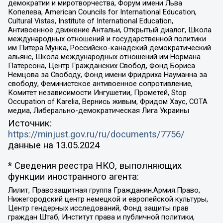
демократии и миротворчества, Форум имени Льва
Копелева, American Councils for International Education,
Cultural Vistas, Institute of International Education,
Антивоенное движение Антальи, Открытый диалог, Школа
международных отношений и государственной политики
им Питера Мунка, Российско-канадский демократический
альянс, Школа международных отношений им Нормана
Патерсона, Центр Гражданских Свобод, Фонд Бориса
Немцова за Свободу, Фонд имени Фридриха Науманна за
свободу, Феминистское антивоенное сопротивление,
Комитет независимости Ингушетии, Прометей, Stop
Occupation of Karelia, Вернись живым, Фридом Хаус, СОТА
медиа, Либерально-демократическая Лига Украины
Источник:
https://minjust.gov.ru/ru/documents/7756/
данные на
13.05.2024
* Сведения реестра НКО, выполняющих
функции иностранного агента:
Лилит, Правозащитная группа Гражданин.Армия.Право,
Нижегородский центр немецкой и европейской культуры,
Центр гендерных исследований, Фонд защиты прав
граждан Штаб, Институт права и публичной политики,