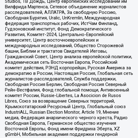
Studios, ТВ Дождь, Центр европейских исследований им
Вилфрида Мартенса, Сетевое объединение журналистов
расследователей, АЛЛАТРА, За свободную Россию,
Свободная Бурятия, Uralic, UnKremlin, Международная
федерация транспортных рабочих, ИстЧам Финланд,
Гудзоновский институт, Фонд Демократического
Развития, Комитет-2024, Центрально-Европейский
университет, Центр восточноевропейских и
международных исследований, Общество Сторожевой
башни, Библии и трактатов Свидетелей Иеговы,
Гражданский Совет, Центр анализа европейской политики,
Академическая сеть Восточная Европа, Российский
комитет действия, РЭНД корпорейшн, Русская Америка за
демократию в России, Настоящая Россия, Глобальная сеть
журналистов-расследователей, Служба поддержки,
Свободная Россия Берлин, Свободная Россия Северный
Рейн-Вестфалия, Фонд глобальной помощи, Антивоенный
комитет России, Russie-Libertes, La Asocicion de Rusos
Libres, Союз за возвращение Северных территорий,
Крымскотатарский Ресурсный Центр, Глобальный союз
IndustriALL, Russian Election Monitor, Article 19, Мнение
медиа, Федерация анархического черного креста, Радио
Свободная Европа, Германское общество изучения
Восточной Европы, Фонд имени Фридриха Эберта, XZ
gGmbH, Мобильная академия поддержки гендерной