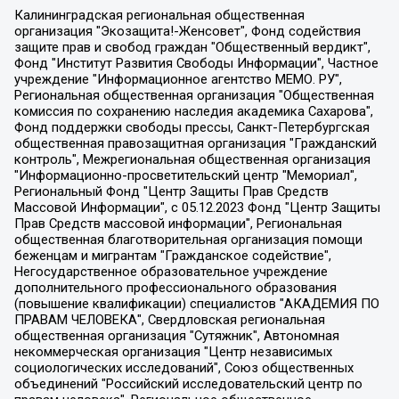
Калининградская региональная общественная организация "Экозащита!-Женсовет", Фонд содействия защите прав и свобод граждан "Общественный вердикт", Фонд "Институт Развития Свободы Информации", Частное учреждение "Информационное агентство МЕМО. РУ", Региональная общественная организация "Общественная комиссия по сохранению наследия академика Сахарова", Фонд поддержки свободы прессы, Санкт-Петербургская общественная правозащитная организация "Гражданский контроль", Межрегиональная общественная организация "Информационно-просветительский центр "Мемориал", Региональный Фонд "Центр Защиты Прав Средств Массовой Информации", с 05.12.2023 Фонд "Центр Защиты Прав Средств массовой информации", Региональная общественная благотворительная организация помощи беженцам и мигрантам "Гражданское содействие", Негосударственное образовательное учреждение дополнительного профессионального образования (повышение квалификации) специалистов "АКАДЕМИЯ ПО ПРАВАМ ЧЕЛОВЕКА", Свердловская региональная общественная организация "Сутяжник", Автономная некоммерческая организация "Центр независимых социологических исследований", Союз общественных объединений "Российский исследовательский центр по правам человека", Региональное общественное учреждение научно-информационный центр "МЕМОРИАЛ", Некоммерческая организация "Фонд защиты гласности", Автономная некоммерческая организация "Институт прав человека", Городская общественная организация "Екатеринбургское общество "МЕМОРИАЛ", Городская общественная организация "Рязанское историко-просветительское и правозащитное общество "Мемориал" (Рязанский Мемориал), Челябинский региональный орган общественной самодеятельности – женское общественное объединение "Женщины Евразии", Челябинский региональный орган общественной самодеятельности "Уральская правозащитная группа", Фонд содействия защите здоровья и социальной справедливости имени Андрея Рылькова, Автономная Некоммерческая Организация "Аналитический Центр Юрия Левады", Автономная некоммерческая организация социальной поддержки населения "Проект Апрель", Региональная общественная организация помощи женщинам и детям, находящимся в кризисной ситуации "Информационно-методический центр "Анна", Фонд содействия развитию массовых коммуникаций и правовому просвещению "Так-так-Так", Фонд содействия устойчивому развитию "Серебряная тайга", Свердловский региональный общественный фонд социальных проектов "Новое время", "Idel.Реалии", Кавказ.Реалии, Крым.Реалии, Телеканал Настоящее Время, Татаро-башкирская служба Радио Свобода (Azatliq Radiosi), Радио Свободная Европа/Радио Свобода (PCE/PC), "Сибирь.Реалии", "Фактограф", Благотворительный фонд помощи осужденным и их семьям, Автономная некоммерческая организация "Институт глобализации и социальных движений", Фонд "В защиту прав заключенных", Частное учреждение "Центр поддержки и содействия развитию средств массовой информации", Пензенский региональный общественный благотворительный фонд "Гражданский союз", "Север.Реалии", Некоммерческая организация Фонд "Правовая инициатива", Общество с ограниченной ответственностью "Радио Свободная Европа/Радио Свобода", Чешское информационное агентство "MEDIUM-ORIENT", Красноярская региональная общественная организация "Мы против СПИДа", Камалягин Денис Николаевич, Маркелов Сергей Евгеньевич, Пономарев Лев Александрович, Савицкая Людмила Алексеевна, Автономная некоммерческая организация "Центр по работе с проблемой насилия "НАСИЛИЮ.НЕТ", Межрегиональный профессиональный союз работников здравоохранения "Альянс врачей", Юридическое лицо, зарегистрированное в Латвийской Республике, SIA "Medusa Project" (регистрационный номер 40103797863, дата регистрации 10.06.2014), Некоммерческая организация "Фонд по борьбе с коррупцией", Автономная некоммерческая организация "Институт права и публичной политики", Баданин Роман Сергеевич, Гликин Максим Александрович, Железнова Мария Михайловна, Лукьянова Юлия Сергеевна, Маетная Елизавета Витальевна, Маняхин Петр Борисович, Чуракова Ольга Владимировна, Ярош Юлия Петровна, Юридическое лицо "The Insider SIA", зарегистрированное в Риге, Латвийская Республика (дата регистрации 26.06.2015), являющееся администратором доменного имени интернет-издания "The Insider SIA", https://theins.ru, Постернак Алексей Евгеньевич, Рубин Михаил Аркадьевич, Анин Роман Александрович, Юридическое лицо Istories fonds, зарегистрированное в Латвийской Республике (регистрационный номер 50008295751, дата регистрации 24.02.2020), Великовский Дмитрий Александрович, Долинина Ирина Николаевна, Мароховская Алеся Алексеевна, Шлейнов Роман Юрьевич, Шмагун Олеся Валентиновна, Общество с ограниченной ответственностью "Альтаир 2021", Общество с ограниченной ответственностью "Вега 2021", Общество с ограниченной ответственностью "Главный редактор 2021", Общество с ограниченной ответственностью "Ромашки монолит", Важенков Артем Валерьевич, Ивановская областная общественная организация "Центр гендерных исследований", Гурман Юрий Альбертович, Медиапроект "ОВД-Инфо", Егоров Владимир Владимирович, Жилинский Владимир Александрович, Общество с ограниченной ответственностью "ЗП", Иванова София Юрьевна, Карезина Инна Павловна, Кильтау Екатерина Викторовна, Петров Алексей Викторович, Пискунов Сергей Евгеньевич, Смирнов Сергей Сергеевич, Тихонов Михаил Сергеевич, Общество с ограниченной ответственностью "ЖУРНАЛИСТ-ИНОСТРАННЫЙ АГЕНТ", Арапова Галина Юрьевна, Вольтская Татьяна Анатольевна, Американская компания "Mason G.E.S. Anonymous Foundation" (США), являющаяся владельцем интернет-издания https://mnews.world/, Компания "Stichting Bellingcat", зарегистрированная в Нидерландах (дата регистрации 11.07.2018), Захаров Андрей Вячеславович, Клепиковская Екатерина Дмитриевна, Общество с ограниченной ответственностью "МЕМО", Перл Роман Александрович, Симонов Евгений Алексеевич, Соловьева Елена Анатольевна, Сотников Даниил Владимирович, Сурначева Елизавета Дмитриевна, Автономная некоммерческая организация по защите прав человека и информированию населения "Якутия – Наше Мнение", Общество с ограниченной ответственностью "Москоу диджитал медиа", с 26.01.2023 Общество с ограниченной ответственностью "Чайка Белые сады", Ветошкина Валерия Валерьевна, Заговора Максим Александрович, Межрегиональное общественное движение "Российская ЛГБТ - сеть", Оленичев Максим Владимирович, Павлов Иван Юрьевич, Скворцова Елена Сергеевна, Общество с ограниченной ответственностью "Как бы инагент", Кочетков Игорь Викторович, Общество с ограниченной ответственностью "Честные выборы", Еланчик Олег Александрович, Общество с ограниченной ответственностью "Нобелевский призыв", Гималова Регина Эмилевна, Григорьев Андрей Валерьевич, Григорьева Алина Александровна, Ассоциация по содействию защите прав призывников, альтернативнослужащих и военнослужащих "Правозащитная группа "Гражданин.Армия.Право", Хисамова Регина Фаритовна, Автономная некоммерческая организация по реализации социально-правовых программ "Лилит", Дальневосточное общественное движение "Маяк", Санкт-Петербургская ЛГБТ-инициативная группа "Выход", Инициативная группа ЛГБТ+ "Реверс", Алексеев Андрей Викторович, Бекбулатова Таисия Львовна, Беляев Иван Михайлович, Владыкина Елена Сергеевна, Гельман Марат Александрович, Никульшина Вероника Юрьевна, Толоконникова Надежда Андреевна, Шендерович Виктор Анатольевич, Общество с ограниченной ответственностью "Данное сообщение", Общество с ограниченной ответственностью Издательский дом "Новая глава", Айнбиндер Александра Александровна, Московский комьюнити-центр для ЛГБТ+инициатив, Благотворительный фонд развития филантропии, Deutsche Welle (Германия, Kurt-Schumacher-Strasse 3, 53113 Bonn), Борзунова Мария Михайловна, Воробьев Виктор Викторович, Голубева Анна Львовна, Константинова Алла Михайловна, Малкова Ирина Владимировна, Мурадов Мурад Абдулгалимович, Осетинская Елизавета Николаевна, Понасенков Евгений Николаевич, Ганапольский Матвей Юрьевич, Киселев Евгений Алексеевич, Борухович Ирина Григорьевна, Дремин Иван Тимофеевич, Дубровский Дмитрий Викторович, Красноярская региональная общественная организация поддержки и развития альтернативных образовательных технологий и межкультурных коммуникаций "ИНТЕРРА", Маяковская Екатерина Алексеевна, Фейгин Марк Захарович, Филимонов Андрей Викторович, Дзугкоева Регина Николаевна, Доброхотов Роман Александрович, Дудь Юрий Александрович, Елкин Сергей Владимирович, Кругликов Кирилл Игоревич, Сабунаева Мария Леонидовна, Семенов Алексей Владимирович, Шаинян Карен Багратович, Шульман Екатерина Михайловна, Асафьев Артур Валерьевич, Вахштайн Виктор Семенович, Венедиктов Алексей Алексеевич, Лушникова Екатерина Евгеньевна, Волков Леонид Михайлович, Невзоров Александр Глебович, Пархоменко Сергей Борисович, Сироткин Ярослав Николаевич, Кара-Мурза Владимир Владимирович, Баранова Наталья Владимировна, Гозман Леонид Яковлевич, Кагарлицкий Борис Юльевич, Климарев Михаил Валерьевич, Милов Владимир Станиславович, Автономная некоммерческая организация Краснодарский центр современного искусства "Типография", Моргенштерн Алишер Тагирович, Соболь Любовь Эдуардовна, Общество с ограниченной ответственностью "ЛИЗА НОРМ", Каспаров Гарри Кимович, Ходорковский Михаил Борисович, Общество с ограниченной ответственностью "Апрельские тезисы", Данилович Ирина Брониславовна, Кашин Олег Владимирович, Петров Николай Владимирович, Пивоваров Алексей Владимирович, Соколов Михаил Владимирович, Цветкова Юлия Владимировна, Чичваркин Евгений Александрович, Комитет против пыток/Команда против пыток, Общество с ограниченной ответственностью "Первый научный", Общество с ограниченной ответственностью "Вертолет и ко", Белоцерковская Вероника Борисовна, Кац Максим Евгеньевич, Лазарева Татьяна Юрьевна, Шаведдинов Руслан Табризович, Яшин Илья Валерьевич, Общество с ограниченной ответственностью "Иноагент ААВ", Алешковский Дмитрий Петрович, Альбац Евгения Марковна, Быков Дмитрий Львович, Галямина Юлия Евгеньевна, Лойко Сергей Леонидович, Мартынов Кирилл Константинович, Медведев Сергей Александрович, Крашенинников Федор Геннадиевич, Гордеева Катерина Вл