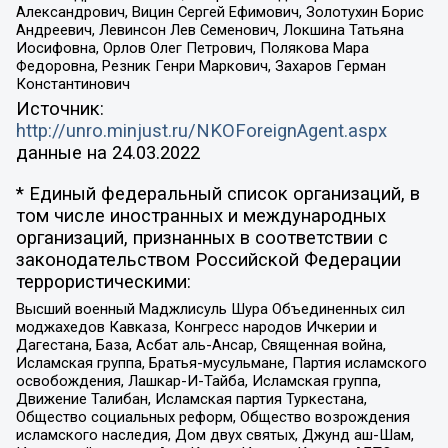
Александрович, Вицин Сергей Ефимович, Золотухин Борис
Андреевич, Левинсон Лев Семенович, Локшина Татьяна
Иосифовна, Орлов Олег Петрович, Полякова Мара
Федоровна, Резник Генри Маркович, Захаров Герман
Константинович
Источник:
http://unro.minjust.ru/NKOForeignAgent.aspx
данные на
24.03.2022
* Единый федеральный список организаций, в
том числе иностранных и международных
организаций, признанных в соответствии с
законодательством Российской Федерации
террористическими:
Высший военный Маджлисуль Шура Объединенных сил
моджахедов Кавказа, Конгресс народов Ичкерии и
Дагестана, База, Асбат аль-Ансар, Священная война,
Исламская группа, Братья-мусульмане, Партия исламского
освобождения, Лашкар-И-Тайба, Исламская группа,
Движение Талибан, Исламская партия Туркестана,
Общество социальных реформ, Общество возрождения
исламского наследия, Дом двух святых, Джунд аш-Шам,