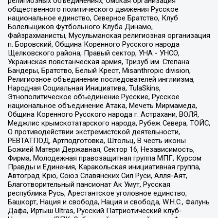
религиозных объединениях, Омская организация
общественного политического движения Русское
национальное единство, Северное Братство, Клуб
Болельщиков Футбольного Клуба Динамо,
Файзрахманисты, Мусульманская религиозная организация
п. Боровский, Община Коренного Русского народа
Щелковского района, Правый сектор, УНА - УНСО,
Украинская повстанческая армия, Тризуб им. Степана
Бандеры, Братство, Белый Крест, Misanthropic division,
Религиозное объединение последователей инглиизма,
Народная Социальная Инициатива, TulaSkins,
Этнополитическое объединение Русские, Русское
национальное объединение Атака, Мечеть Мирмамеда,
Община Коренного Русского народа г. Астрахани, ВОЛЯ,
Меджлис крымскотатарского народа, Рубеж Севера, ТОЙС,
О противодействии экстремистской деятельности,
РЕВТАТПОД, Артподготовка, Штольц, В честь иконы
Божией Матери Державная, Сектор 16, Независимость,
Фирма, Молодежная правозащитная группа МПГ, Курсом
Правды и Единения, Каракольская инициативная группа,
Автоград Крю, Союз Славянских Сил Руси, Алля-Аят,
Благотворительный пансионат Ак Умут, Русская
республика Русь, Арестантское уголовное единство,
Башкорт, Нация и свобода, Нация и свобода, W.H.С., Фалунь
Дафа, Иртыш Ultras, Русский Патриотический клуб-