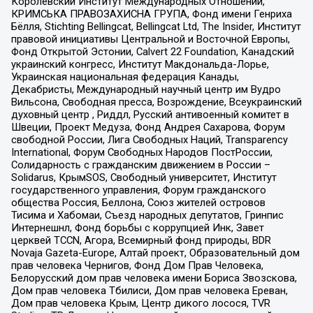
Королевский Институт Международных Отношений,
КРИМСЬКА ПРАВОЗАХИСНА ГРУПА, Фонд имени Генриха
Бёлля, Stichting Bellingcat, Bellingcat Ltd, The Insider, Институт
правовой инициативы Центральной и Восточной Европы,
Фонд Открытой Эстонии, Calvert 22 Foundation, Канадский
украинский конгресс, Институт Макдональда-Лорье,
Украинская национальная федерация Канады,
Декабристы, Международный научный центр им Вудро
Вильсона, Свободная пресса, Возрождение, Всеукраинский
духовный центр , Риддл, Русский антивоенный комитет в
Швеции, Проект Медуза, Фонд Андрея Сахарова, Форум
свободной России, Лига Свободных Наций, Transparеncy
International, Форум Свободных Народов ПостРоссии,
Солидарность с гражданским движением в России –
Solidarus, КрымSOS, Свободный университет, Институт
государственного управления, Форум гражданского
общества Россия, Беллона, Союз жителей островов
Тисима и Хабомаи, Съезд народных депутатов, Гринпис
Интернешнл, Фонд борьбы с коррупцией Инк, Завет
церквей TCCN, Агора, Всемирный фонд природы, BDR
Novaja Gazeta-Europe, Алтай проект, Образовательный дом
прав человека Чернигов, Фонд Дом Прав Человека,
Белорусский дом прав человека имени Бориса Звозскова,
Дом прав человека Тбилиси, Дом прав человека Ереван,
Дом прав человека Крым, Центр дикого лосося, TVR