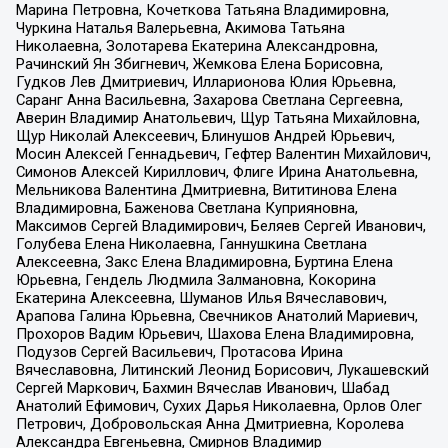
Марина Петровна, Кочеткова Татьяна Владимировна,
Чуркина Наталья Валерьевна, Акимова Татьяна
Николаевна, Золотарева Екатерина Александровна,
Рачинский Ян Збигневич, Жемкова Елена Борисовна,
Гудков Лев Дмитриевич, Илларионова Юлия Юрьевна,
Саранг Анна Васильевна, Захарова Светлана Сергеевна,
Аверин Владимир Анатольевич, Щур Татьяна Михайловна,
Щур Николай Алексеевич, Блинушов Андрей Юрьевич,
Мосин Алексей Геннадьевич, Гефтер Валентин Михайлович,
Симонов Алексей Кириллович, Флиге Ирина Анатольевна,
Мельникова Валентина Дмитриевна, Вититинова Елена
Владимировна, Баженова Светлана Куприяновна,
Максимов Сергей Владимирович, Беляев Сергей Иванович,
Голубева Елена Николаевна, Ганнушкина Светлана
Алексеевна, Закс Елена Владимировна, Буртина Елена
Юрьевна, Гендель Людмила Залмановна, Кокорина
Екатерина Алексеевна, Шуманов Илья Вячеславович,
Арапова Галина Юрьевна, Свечников Анатолий Мариевич,
Прохоров Вадим Юрьевич, Шахова Елена Владимировна,
Подузов Сергей Васильевич, Протасова Ирина
Вячеславовна, Литинский Леонид Борисович, Лукашевский
Сергей Маркович, Бахмин Вячеслав Иванович, Шабад
Анатолий Ефимович, Сухих Дарья Николаевна, Орлов Олег
Петрович, Добровольская Анна Дмитриевна, Королева
Александра Евгеньевна, Смирнов Владимир