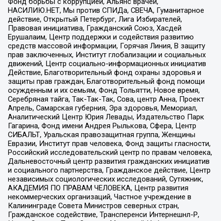
Фонд борьбы с коррупцией, Альянс врачей,
НАСИЛИЮ.НЕТ, Мы против СПИДа, СВЕЧА, Гуманитарное
действие, Открытый Петербург, Лига Избирателей,
Правовая инициатива, Гражданский Союз, Хасдей
Ерушалаим, Центр поддержки и содействия развитию
средств массовой информации, Горячая Линия, В защиту
прав заключенных, Институт глобализации и социальных
движений, Центр социально-информационных инициатив
Действие, Благотворительный фонд охраны здоровья и
защиты прав граждан, Благотворительный фонд помощи
осужденным и их семьям, Фонд Тольятти, Новое время,
Серебряная тайга, Так-Так-Так, Сова, центр Анна, Проект
Апрель, Самарская губерния, Эра здоровья, Мемориал,
Аналитический Центр Юрия Левады, Издательство Парк
Гагарина, Фонд имени Андрея Рылькова, Сфера, Центр
СИБАЛЬТ, Уральская правозащитная группа, Женщины
Евразии, Институт прав человека, Фонд защиты гласности,
Российский исследовательский центр по правам человека,
Дальневосточный центр развития гражданских инициатив
и социального партнерства, Гражданское действие, Центр
независимых социологических исследований, Сутяжник,
АКАДЕМИЯ ПО ПРАВАМ ЧЕЛОВЕКА, Центр развития
некоммерческих организаций, Частное учреждение в
Калининграде Совета Министров северных стран,
Гражданское содействие, Трансперенси Интернешнл-Р,