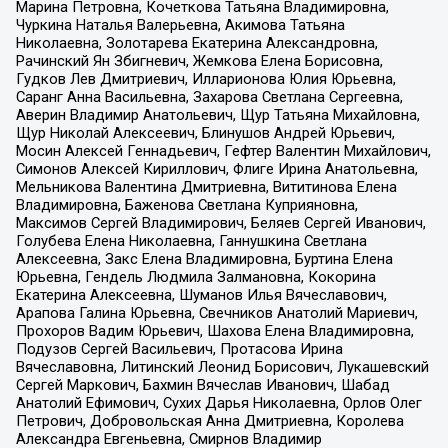
Марина Петровна, Кочеткова Татьяна Владимировна,
Чуркина Наталья Валерьевна, Акимова Татьяна
Николаевна, Золотарева Екатерина Александровна,
Рачинский Ян Збигневич, Жемкова Елена Борисовна,
Гудков Лев Дмитриевич, Илларионова Юлия Юрьевна,
Саранг Анна Васильевна, Захарова Светлана Сергеевна,
Аверин Владимир Анатольевич, Щур Татьяна Михайловна,
Щур Николай Алексеевич, Блинушов Андрей Юрьевич,
Мосин Алексей Геннадьевич, Гефтер Валентин Михайлович,
Симонов Алексей Кириллович, Флиге Ирина Анатольевна,
Мельникова Валентина Дмитриевна, Вититинова Елена
Владимировна, Баженова Светлана Куприяновна,
Максимов Сергей Владимирович, Беляев Сергей Иванович,
Голубева Елена Николаевна, Ганнушкина Светлана
Алексеевна, Закс Елена Владимировна, Буртина Елена
Юрьевна, Гендель Людмила Залмановна, Кокорина
Екатерина Алексеевна, Шуманов Илья Вячеславович,
Арапова Галина Юрьевна, Свечников Анатолий Мариевич,
Прохоров Вадим Юрьевич, Шахова Елена Владимировна,
Подузов Сергей Васильевич, Протасова Ирина
Вячеславовна, Литинский Леонид Борисович, Лукашевский
Сергей Маркович, Бахмин Вячеслав Иванович, Шабад
Анатолий Ефимович, Сухих Дарья Николаевна, Орлов Олег
Петрович, Добровольская Анна Дмитриевна, Королева
Александра Евгеньевна, Смирнов Владимир