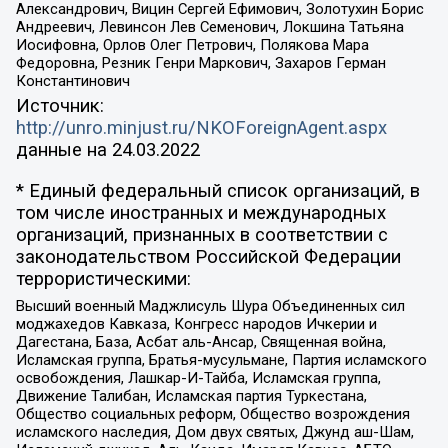
Александрович, Вицин Сергей Ефимович, Золотухин Борис
Андреевич, Левинсон Лев Семенович, Локшина Татьяна
Иосифовна, Орлов Олег Петрович, Полякова Мара
Федоровна, Резник Генри Маркович, Захаров Герман
Константинович
Источник:
http://unro.minjust.ru/NKOForeignAgent.aspx
данные на
24.03.2022
* Единый федеральный список организаций, в
том числе иностранных и международных
организаций, признанных в соответствии с
законодательством Российской Федерации
террористическими:
Высший военный Маджлисуль Шура Объединенных сил
моджахедов Кавказа, Конгресс народов Ичкерии и
Дагестана, База, Асбат аль-Ансар, Священная война,
Исламская группа, Братья-мусульмане, Партия исламского
освобождения, Лашкар-И-Тайба, Исламская группа,
Движение Талибан, Исламская партия Туркестана,
Общество социальных реформ, Общество возрождения
исламского наследия, Дом двух святых, Джунд аш-Шам,