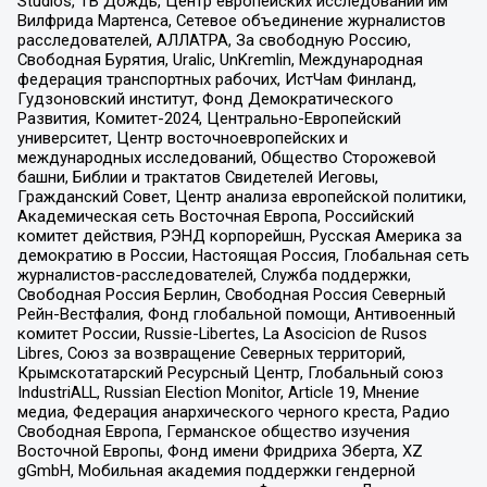
Studios, ТВ Дождь, Центр европейских исследований им
Вилфрида Мартенса, Сетевое объединение журналистов
расследователей, АЛЛАТРА, За свободную Россию,
Свободная Бурятия, Uralic, UnKremlin, Международная
федерация транспортных рабочих, ИстЧам Финланд,
Гудзоновский институт, Фонд Демократического
Развития, Комитет-2024, Центрально-Европейский
университет, Центр восточноевропейских и
международных исследований, Общество Сторожевой
башни, Библии и трактатов Свидетелей Иеговы,
Гражданский Совет, Центр анализа европейской политики,
Академическая сеть Восточная Европа, Российский
комитет действия, РЭНД корпорейшн, Русская Америка за
демократию в России, Настоящая Россия, Глобальная сеть
журналистов-расследователей, Служба поддержки,
Свободная Россия Берлин, Свободная Россия Северный
Рейн-Вестфалия, Фонд глобальной помощи, Антивоенный
комитет России, Russie-Libertes, La Asocicion de Rusos
Libres, Союз за возвращение Северных территорий,
Крымскотатарский Ресурсный Центр, Глобальный союз
IndustriALL, Russian Election Monitor, Article 19, Мнение
медиа, Федерация анархического черного креста, Радио
Свободная Европа, Германское общество изучения
Восточной Европы, Фонд имени Фридриха Эберта, XZ
gGmbH, Мобильная академия поддержки гендерной