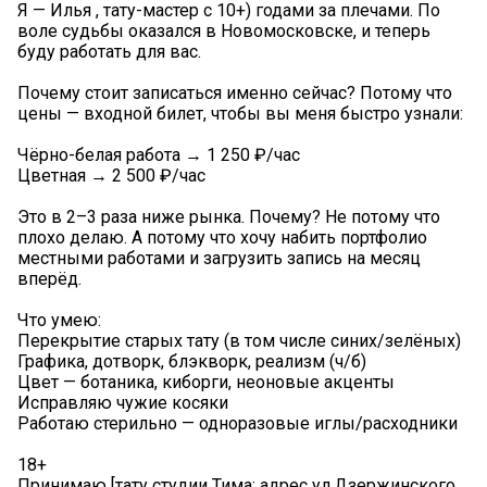
Я — Илья , тату-мастер с 10+) годами за плечами. По
воле судьбы оказался в Новомосковске, и теперь
буду работать для вас.
Почему стоит записаться именно сейчас? Потому что
цены — входной билет, чтобы вы меня быстро узнали:
Чёрно-белая работа → 1 250 ₽/час
Цветная → 2 500 ₽/час
Это в 2–3 раза ниже рынка. Почему? Не потому что
плохо делаю. А потому что хочу набить портфолио
местными работами и загрузить запись на месяц
вперёд.
Что умею:
Перекрытие старых тату (в том числе синих/зелёных)
Графика, дотворк, блэкворк, реализм (ч/б)
Цвет — ботаника, киборги, неоновые акценты
Исправляю чужие косяки
Работаю стерильно — одноразовые иглы/расходники
18+
Принимаю [тату студии Тима; адрес ул.Дзержинского