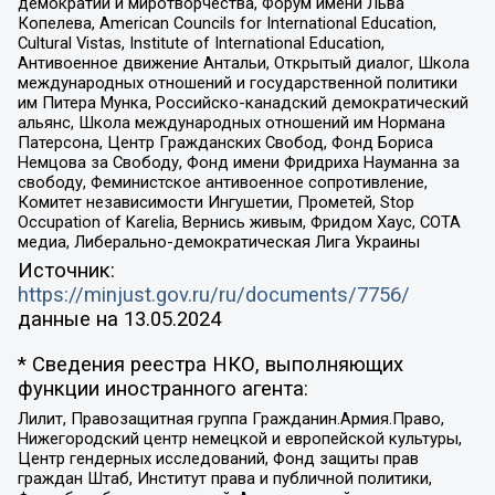
демократии и миротворчества, Форум имени Льва
Копелева, American Councils for International Education,
Cultural Vistas, Institute of International Education,
Антивоенное движение Антальи, Открытый диалог, Школа
международных отношений и государственной политики
им Питера Мунка, Российско-канадский демократический
альянс, Школа международных отношений им Нормана
Патерсона, Центр Гражданских Свобод, Фонд Бориса
Немцова за Свободу, Фонд имени Фридриха Науманна за
свободу, Феминистское антивоенное сопротивление,
Комитет независимости Ингушетии, Прометей, Stop
Occupation of Karelia, Вернись живым, Фридом Хаус, СОТА
медиа, Либерально-демократическая Лига Украины
Источник:
https://minjust.gov.ru/ru/documents/7756/
данные на
13.05.2024
* Сведения реестра НКО, выполняющих
функции иностранного агента:
Лилит, Правозащитная группа Гражданин.Армия.Право,
Нижегородский центр немецкой и европейской культуры,
Центр гендерных исследований, Фонд защиты прав
граждан Штаб, Институт права и публичной политики,