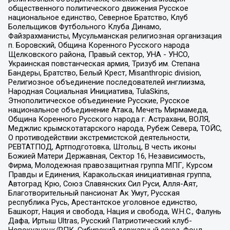
общественного политического движения Русское
национальное единство, Северное Братство, Клуб
Болельщиков Футбольного Клуба Динамо,
Файзрахманисты, Мусульманская религиозная организация
п. Боровский, Община Коренного Русского народа
Щелковского района, Правый сектор, УНА - УНСО,
Украинская повстанческая армия, Тризуб им. Степана
Бандеры, Братство, Белый Крест, Misanthropic division,
Религиозное объединение последователей инглиизма,
Народная Социальная Инициатива, TulaSkins,
Этнополитическое объединение Русские, Русское
национальное объединение Атака, Мечеть Мирмамеда,
Община Коренного Русского народа г. Астрахани, ВОЛЯ,
Меджлис крымскотатарского народа, Рубеж Севера, ТОЙС,
О противодействии экстремистской деятельности,
РЕВТАТПОД, Артподготовка, Штольц, В честь иконы
Божией Матери Державная, Сектор 16, Независимость,
Фирма, Молодежная правозащитная группа МПГ, Курсом
Правды и Единения, Каракольская инициативная группа,
Автоград Крю, Союз Славянских Сил Руси, Алля-Аят,
Благотворительный пансионат Ак Умут, Русская
республика Русь, Арестантское уголовное единство,
Башкорт, Нация и свобода, Нация и свобода, W.H.С., Фалунь
Дафа, Иртыш Ultras, Русский Патриотический клуб-
Новокузнецк/РПК, Сибирский державный союз, Фонд