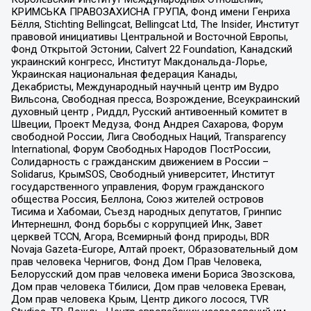
КРИМСЬКА ПРАВОЗАХИСНА ГРУПА, Фонд имени Генриха
Бёлля, Stichting Bellingcat, Bellingcat Ltd, The Insider, Институт
правовой инициативы Центральной и Восточной Европы,
Фонд Открытой Эстонии, Calvert 22 Foundation, Канадский
украинский конгресс, Институт Макдональда-Лорье,
Украинская национальная федерация Канады,
Декабристы, Международный научный центр им Вудро
Вильсона, Свободная пресса, Возрождение, Всеукраинский
духовный центр , Риддл, Русский антивоенный комитет в
Швеции, Проект Медуза, Фонд Андрея Сахарова, Форум
свободной России, Лига Свободных Наций, Transparеncy
International, Форум Свободных Народов ПостРоссии,
Солидарность с гражданским движением в России –
Solidarus, КрымSOS, Свободный университет, Институт
государственного управления, Форум гражданского
общества Россия, Беллона, Союз жителей островов
Тисима и Хабомаи, Съезд народных депутатов, Гринпис
Интернешнл, Фонд борьбы с коррупцией Инк, Завет
церквей TCCN, Агора, Всемирный фонд природы, BDR
Novaja Gazeta-Europe, Алтай проект, Образовательный дом
прав человека Чернигов, Фонд Дом Прав Человека,
Белорусский дом прав человека имени Бориса Звозскова,
Дом прав человека Тбилиси, Дом прав человека Ереван,
Дом прав человека Крым, Центр дикого лосося, TVR