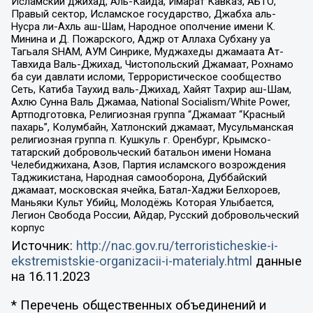
Исламский джихад, Аль-Каида, Имарат Кавказ, АБТО,
Правый сектор, Исламское государство, Джабха аль-
Нусра ли-Ахль аш-Шам, Народное ополчение имени К.
Минина и Д. Пожарского, Аджр от Аллаха Субхану уа
Тагьаля SHAM, АУМ Синрике, Муджахеды джамаата Ат-
Тавхида Валь-Джихад, Чистопольский Джамаат, Рохнамо
ба суи давлати исломи, Террористическое сообщество
Сеть, Катиба Таухид валь-Джихад, Хайят Тахрир аш-Шам,
Ахлю Сунна Валь Джамаа, National Socialism/White Power,
Артподготовка, Религиозная группа “Джамаат “Красный
пахарь”, Колумбайн, Хатлонский джамаат, Мусульманская
религиозная группа п. Кушкуль г. Оренбург, Крымско-
татарский добровольческий батальон имени Номана
Челебиджихана, Азов, Партия исламского возрождения
Таджикистана, Народная самооборона, Дуббайский
джамаат, московская ячейка, Батал-Хаджи Белхороев,
Маньяки Культ Убийц, Молодёжь Которая Улыбается,
Легион Свобода России, Айдар, Русский добровольческий
корпус
Источник:
http://nac.gov.ru/terroristicheskie-i-
ekstremistskie-organizacii-i-materialy.html
данные
на
16.11.2023
* Перечень общественных объединений и