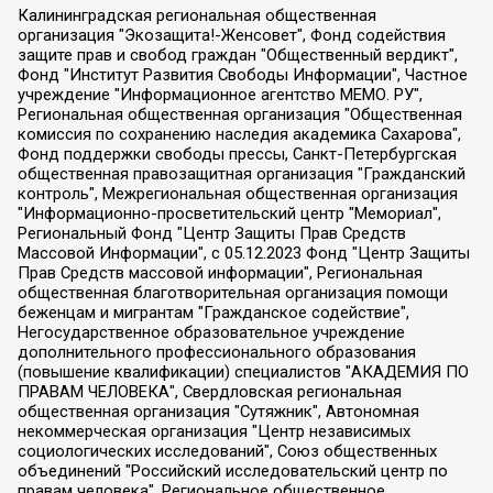
Калининградская региональная общественная организация "Экозащита!-Женсовет", Фонд содействия защите прав и свобод граждан "Общественный вердикт", Фонд "Институт Развития Свободы Информации", Частное учреждение "Информационное агентство МЕМО. РУ", Региональная общественная организация "Общественная комиссия по сохранению наследия академика Сахарова", Фонд поддержки свободы прессы, Санкт-Петербургская общественная правозащитная организация "Гражданский контроль", Межрегиональная общественная организация "Информационно-просветительский центр "Мемориал", Региональный Фонд "Центр Защиты Прав Средств Массовой Информации", с 05.12.2023 Фонд "Центр Защиты Прав Средств массовой информации", Региональная общественная благотворительная организация помощи беженцам и мигрантам "Гражданское содействие", Негосударственное образовательное учреждение дополнительного профессионального образования (повышение квалификации) специалистов "АКАДЕМИЯ ПО ПРАВАМ ЧЕЛОВЕКА", Свердловская региональная общественная организация "Сутяжник", Автономная некоммерческая организация "Центр независимых социологических исследований", Союз общественных объединений "Российский исследовательский центр по правам человека", Региональное общественное учреждение научно-информационный центр "МЕМОРИАЛ", Некоммерческая организация "Фонд защиты гласности", Автономная некоммерческая организация "Институт прав человека", Городская общественная организация "Екатеринбургское общество "МЕМОРИАЛ", Городская общественная организация "Рязанское историко-просветительское и правозащитное общество "Мемориал" (Рязанский Мемориал), Челябинский региональный орган общественной самодеятельности – женское общественное объединение "Женщины Евразии", Челябинский региональный орган общественной самодеятельности "Уральская правозащитная группа", Фонд содействия защите здоровья и социальной справедливости имени Андрея Рылькова, Автономная Некоммерческая Организация "Аналитический Центр Юрия Левады", Автономная некоммерческая организация социальной поддержки населения "Проект Апрель", Региональная общественная организация помощи женщинам и детям, находящимся в кризисной ситуации "Информационно-методический центр "Анна", Фонд содействия развитию массовых коммуникаций и правовому просвещению "Так-так-Так", Фонд содействия устойчивому развитию "Серебряная тайга", Свердловский региональный общественный фонд социальных проектов "Новое время", "Idel.Реалии", Кавказ.Реалии, Крым.Реалии, Телеканал Настоящее Время, Татаро-башкирская служба Радио Свобода (Azatliq Radiosi), Радио Свободная Европа/Радио Свобода (PCE/PC), "Сибирь.Реалии", "Фактограф", Благотворительный фонд помощи осужденным и их семьям, Автономная некоммерческая организация "Институт глобализации и социальных движений", Фонд "В защиту прав заключенных", Частное учреждение "Центр поддержки и содействия развитию средств массовой информации", Пензенский региональный общественный благотворительный фонд "Гражданский союз", "Север.Реалии", Некоммерческая организация Фонд "Правовая инициатива", Общество с ограниченной ответственностью "Радио Свободная Европа/Радио Свобода", Чешское информационное агентство "MEDIUM-ORIENT", Красноярская региональная общественная организация "Мы против СПИДа", Камалягин Денис Николаевич, Маркелов Сергей Евгеньевич, Пономарев Лев Александрович, Савицкая Людмила Алексеевна, Автономная некоммерческая организация "Центр по работе с проблемой насилия "НАСИЛИЮ.НЕТ", Межрегиональный профессиональный союз работников здравоохранения "Альянс врачей", Юридическое лицо, зарегистрированное в Латвийской Республике, SIA "Medusa Project" (регистрационный номер 40103797863, дата регистрации 10.06.2014), Некоммерческая организация "Фонд по борьбе с коррупцией", Автономная некоммерческая организация "Институт права и публичной политики", Баданин Роман Сергеевич, Гликин Максим Александрович, Железнова Мария Михайловна, Лукьянова Юлия Сергеевна, Маетная Елизавета Витальевна, Маняхин Петр Борисович, Чуракова Ольга Владимировна, Ярош Юлия Петровна, Юридическое лицо "The Insider SIA", зарегистрированное в Риге, Латвийская Республика (дата регистрации 26.06.2015), являющееся администратором доменного имени интернет-издания "The Insider SIA", https://theins.ru, Постернак Алексей Евгеньевич, Рубин Михаил Аркадьевич, Анин Роман Александрович, Юридическое лицо Istories fonds, зарегистрированное в Латвийской Республике (регистрационный номер 50008295751, дата регистрации 24.02.2020), Великовский Дмитрий Александрович, Долинина Ирина Николаевна, Мароховская Алеся Алексеевна, Шлейнов Роман Юрьевич, Шмагун Олеся Валентиновна, Общество с ограниченной ответственностью "Альтаир 2021", Общество с ограниченной ответственностью "Вега 2021", Общество с ограниченной ответственностью "Главный редактор 2021", Общество с ограниченной ответственностью "Ромашки монолит", Важенков Артем Валерьевич, Ивановская областная общественная организация "Центр гендерных исследований", Гурман Юрий Альбертович, Медиапроект "ОВД-Инфо", Егоров Владимир Владимирович, Жилинский Владимир Александрович, Общество с ограниченной ответственностью "ЗП", Иванова София Юрьевна, Карезина Инна Павловна, Кильтау Екатерина Викторовна, Петров Алексей Викторович, Пискунов Сергей Евгеньевич, Смирнов Сергей Сергеевич, Тихонов Михаил Сергеевич, Общество с ограниченной ответственностью "ЖУРНАЛИСТ-ИНОСТРАННЫЙ АГЕНТ", Арапова Галина Юрьевна, Вольтская Татьяна Анатольевна, Американская компания "Mason G.E.S. Anonymous Foundation" (США), являющаяся владельцем интернет-издания https://mnews.world/, Компания "Stichting Bellingcat", зарегистрированная в Нидерландах (дата регистрации 11.07.2018), Захаров Андрей Вячеславович, Клепиковская Екатерина Дмитриевна, Общество с ограниченной ответственностью "МЕМО", Перл Роман Александрович, Симонов Евгений Алексеевич, Соловьева Елена Анатольевна, Сотников Даниил Владимирович, Сурначева Елизавета Дмитриевна, Автономная некоммерческая организация по защите прав человека и информированию населения "Якутия – Наше Мнение", Общество с ограниченной ответственностью "Москоу диджитал медиа", с 26.01.2023 Общество с ограниченной ответственностью "Чайка Белые сады", Ветошкина Валерия Валерьевна, Заговора Максим Александрович, Межрегиональное общественное движение "Российская ЛГБТ - сеть", Оленичев Максим Владимирович, Павлов Иван Юрьевич, Скворцова Елена Сергеевна, Общество с ограниченной ответственностью "Как бы инагент", Кочетков Игорь Викторович, Общество с ограниченной ответственностью "Честные выборы", Еланчик Олег Александрович, Общество с ограниченной ответственностью "Нобелевский призыв", Гималова Регина Эмилевна, Григорьев Андрей Валерьевич, Григорьева Алина Александровна, Ассоциация по содействию защите прав призывников, альтернативнослужащих и военнослужащих "Правозащитная группа "Гражданин.Армия.Право", Хисамова Регина Фаритовна, Автономная некоммерческая организация по реализации социально-правовых программ "Лилит", Дальневосточное общественное движение "Маяк", Санкт-Петербургская ЛГБТ-инициативная группа "Выход", Инициативная группа ЛГБТ+ "Реверс", Алексеев Андрей Викторович, Бекбулатова Таисия Львовна, Беляев Иван Михайлович, Владыкина Елена Сергеевна, Гельман Марат Александрович, Никульшина Вероника Юрьевна, Толоконникова Надежда Андреевна, Шендерович Виктор Анатольевич, Общество с ограниченной ответственностью "Данное сообщение", Общество с ограниченной ответственностью Издательский дом "Новая глава", Айнбиндер Александра Александровна, Московский комьюнити-центр для ЛГБТ+инициатив, Благотворительный фонд развития филантропии, Deutsche Welle (Германия, Kurt-Schumacher-Strasse 3, 53113 Bonn), Борзунова Мария Михайловна, Воробьев Виктор Викторович, Голубева Анна Львовна, Константинова Алла Михайловна, Малкова Ирина Владимировна, Мурадов Мурад Абдулгалимович, Осетинская Елизавета Николаевна, Понасенков Евгений Николаевич, Ганапольский Матвей Юрьевич, Киселев Евгений Алексеевич, Борухович Ирина Григорьевна, Дремин Иван Тимофеевич, Дубровский Дмитрий Викторович, Красноярская региональная общественная организация поддержки и развития альтернативных образовательных технологий и межкультурных коммуникаций "ИНТЕРРА", Маяковская Екатерина Алексеевна, Фейгин Марк Захарович, Филимонов Андрей Викторович, Дзугкоева Регина Николаевна, Доброхотов Роман Александрович, Дудь Юрий Александрович, Елкин Сергей Владимирович, Кругликов Кирилл Игоревич, Сабунаева Мария Леонидовна, Семенов Алексей Владимирович, Шаинян Карен Багратович, Шульман Екатерина Михайловна, Асафьев Артур Валерьевич, Вахштайн Виктор Семенович, Венедиктов Алексей Алексеевич, Лушникова Екатерина Евгеньевна, Волков Леонид Михайлович, Невзоров Александр Глебович, Пархоменко Сергей Борисович, Сироткин Ярослав Николаевич, Кара-Мурза Владимир Владимирович, Баранова Наталья Владимировна, Гозман Леонид Яковлевич, Кагарлицкий Борис Юльевич, Климарев Михаил Валерьевич, Милов Владимир Станиславович, Автономная некоммерческая организация Краснодарский центр современного искусства "Типография", Моргенштерн Алишер Тагирович, Соболь Любовь Эдуардовна, Общество с ограниченной ответственностью "ЛИЗА НОРМ", Каспаров Гарри Кимович, Ходорковский Михаил Борисович, Общество с ограниченной ответственностью "Апрельские тезисы", Данилович Ирина Брониславовна, Кашин Олег Владимирович, Петров Николай Владимирович, Пивоваров Алексей Владимирович, Соколов Михаил Владимирович, Цветкова Юлия Владимировна, Чичваркин Евгений Александрович, Комитет против пыток/Команда против пыток, Общество с ограниченной ответственностью "Первый научный", Общество с ограниченной ответственностью "Вертолет и ко", Белоцерковская Вероника Борисовна, Кац Максим Евгеньевич, Лазарева Татьяна Юрьевна, Шаведдинов Руслан Табризович, Яшин Илья Валерьевич, Общество с ограниченной ответственностью "Иноагент ААВ", Алешковский Дмитрий Петрович, Альбац Евгения Марковна, Быков Дмитрий Львович, Галямина Юлия Евгеньевна, Лойко Сергей Леонидович, Мартынов Кирилл Константинович, Медведев Сергей Александрович, Крашенинников Федор Геннадиевич, Гордеева Катерина Вл