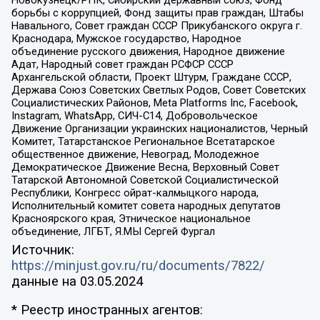
борьбы с коррупцией, Фонд защиты прав граждан, Штабы
Навального, Совет граждан СССР Прикубанского округа г.
Краснодара, Мужское государство, Народное
объединение русского движения, Народное движение
Адат, Народный совет граждан РСФСР СССР
Архангельской области, Проект Штурм, Граждане СССР,
Держава Союз Советских Светлых Родов, Совет Советских
Социалистических Районов, Meta Platforms Inc, Facebook,
Instagram, WhatsApp, СИЧ-С14, Добровольческое
Движение Организации украинских националистов, Черный
Комитет, Татарстанское Региональное Всетатарское
общественное движение, Невоград, Молодежное
Демократическое Движение Весна, Верховный Совет
Татарской Автономной Советской Социалистической
Республики, Конгресс ойрат-калмыцкого народа,
Исполнительный комитет совета народных депутатов
Красноярского края, Этническое национальное
объединение, ЛГБТ, Я.МЫ Сергей Фургал
Источник:
https://minjust.gov.ru/ru/documents/7822/
данные на
03.05.2024
* Реестр иностранных агентов: