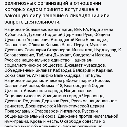
религиозных организаций в отношении
которых судом принято вступившее в
законную силу решение о ликвидации или
запрете деятельности:
Национал-большевистская партия, ВЕК РА, Рада земли
Кубанской Духовно Родовой Державы Русь, Община
Духовного Управления Асгардской Веси Беловодья,
Славянская Община Капища Веды Перуна, Мужская
Духовная Семинария Староверов-Инглингов, Нурджулар, К
Богодержавию, Таблиги Джамаат, Свидетели Иеговы,
Русское национальное единство, Национал-
социалистическое общество, Джамаат мувахидов,
Объединенный Вилайат Кабарды, Балкарии и Карачая,
Союз славян, Ат-Такфир Валь-Хиджра, Пит Буль,
Национал-социалистическая рабочая партия России,
Славянский союз, Формат-18, Благородный Орден
Дьявола, Армия воли народа, Национальная
Социалистическая Инициатива города Череповца,
Духовно-Родовая Держава Русь, Русское национальное
единство, Древнерусской Инглистической церкви
Православных Староверов-Инглингов, Русский
общенациональный союз, Движение против нелегальной
иммиграции, Кровь и Честь, О свободе совести и о
религиозных объединениях, Омская организация