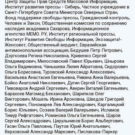
Центр Защиты Прав Средств Массовой Информации,
Институт развития прессы - Сибирь, Частное учреждение в
Санкт-Петербурге Совета Министров Северных Стран,
Фонд поддержки свободы прессы, Гражданский контроль,
Человек и Закон, Общественная комиссия по сохранению
наследия академика Сахарова, Информационное
агентство МЕМО. РУ, Институт региональной прессы,
Институт Развития Свободы Информации, Экозащита!-
Женсовет, Общественный вердикт, Евразийская
антимонопольная ассоциация, Бедушев Петр Петрович,
Дзугкоева Регина Николаевна, Кривенко Сергей
Владимирович, Милославский Павел Юрьевич, Шнырова
Ольга Вадимовна, Чанышева Лилия Айратовна, Сидорович
Ольга Борисовна, Туровский Александр Алексеевич,
Васильева Анастасия Евгеньевна, Ривина Анна Валерьевна,
Бойко Анатолий Николаевич, Дугин Сергей Георгиевич,
Пивоваров Андрей Сергеевич, Аверин Виталий Евгеньевич,
Барахоев Магомед Бекханович, Шарипков Олег
Викторович, Мошель Ирина Ароновна, Шведов Григорий
Сергеевич, Пономарев Лев Александрович, Каргалицкий
Борис Юльевич, Созаев Валерий Валерьевич, Исламов
Тимур Рифгатович, Романова Ольга Евгеньевна, Щаров
Сергей Алексадрович, Цирульников Борис Альбертович,
Гасан Ольга Павловна, Паутов Юрий Анатольевич,
Верховский Александр Маркович, Пислакова-Паркер