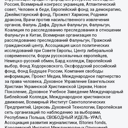
Россия, Всемирный конгресс украинцев, Атлантический
совет, Человек в беде, Европейский фонд за демократию,
Джеймстаунский фонд, Прожект Хармони, Родники
дракона, Врачи против насильственного извлечения
органов, Фалунь Дафа, Друзья Фалуньгун, Фалуньгун,
Коалиция по расследованию преследования в отношении
Фалуньгун в Китае, Всемирная организация по
расследованию преследований Фалуньгун, Пражский
гражданский центр, Ассоциация школ политических
исследований при Совете Европы, Центр либеральной
современности, Форум русскоязычных европейцев,
Немецко-русский обмен, Бард колледж, Европейский
выбор, Фонд Ходорковского, Оксфордский российский
фонд, Фонд Будущее России, Компания свободы
информации, Проект Медиа, Международное партнерство
за права человека, Духовное Управление Евангельских
Христиан Украинской Христианской Церкви, Новое
Поколение, Духовное Учебное Заведение Международный
Библейский Колледж, Международное христианское
движение, Всемирный Институт Саентологических
Предприятий, Церковь Духовной Технологии, Европейская
сеть организаций по наблюдению за выборами,
Республика Польша, СВОБОДНЫЙ ИДЕЛЬ-УРАЛ,
Ассоциация развития журналистики, IStories fonds,
Королевский Институт Международных Отношений,