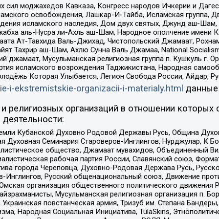
ил моджахедов Кавказа, Конгресс народов Ичкерии и Дагеста
ламского освобождения, Лашкар-И-Тайба, Исламская группа, Дв
ения исламского наследия, Дом двух святых, Джунд аш-Шам, 
жабха аль-Нусра ли-Ахль аш-Шам, Народное ополчение имени К.
ата Ат-Тавхида Валь-Джихад, Чистопольский Джамаат, Рохнам
ят Тахрир аш-Шам, Ахлю Сунна Валь Джамаа, National Socialism
ий джамаат, Мусульманская религиозная группа п. Кушкуль г. 
ртия исламского возрождения Таджикистана, Народная самооб
олодёжь Которая Улыбается, Легион Свобода России, Айдар, Р
ie-i-ekstremistskie-organizacii-i-materialy.html
данные
и религиозных организаций в отношении которых 
 деятельности:
земли Кубанской Духовно Родовой Державы Русь, Община Духо
 Духовная Семинария Староверов-Инглингов, Нурджулар, К Бо
листическое общество, Джамаат мувахидов, Объединенный Вил
иалистическая рабочая партия России, Славянский союз, Форма
ива города Череповца, Духовно-Родовая Держава Русь, Русск
-Инглингов, Русский общенациональный союз, Движение против
 Омская организация общественного политического движения Р
йзрахманисты, Мусульманская религиозная организация п. Бо
краинская повстанческая армия, Тризуб им. Степана Бандеры, Бр
зма, Народная Социальная Инициатива, TulaSkins, Этнополитич