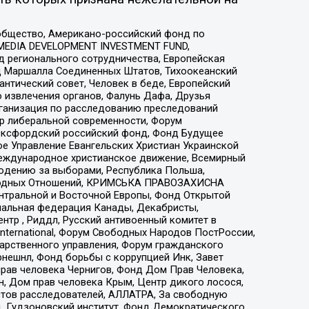
общество, Американо-российский фонд по
 MEDIA DEVELOPMENT INVESTMENT FUND,
 регионального сотрудничества, Европейская
 Маршалла Соединенных Штатов, Тихоокеанский
нтический совет, Человек в беде, Европейский
 извлечения органов, Фалунь Дафа, Друзья
рганизация по расследованию преследований
тр либеральной современности, Форум
 Оксфордский российский фонд, Фонд Будущее
е Управление Евангельских Христиан Украинской
еждународное христианское движение, Всемирный
людению за выборами, Республика Польша,
народных Отношений, КРИМСЬКА ПРАВОЗАХИСНА
ы Центральной и Восточной Европы, Фонд Открытой
иональная федерация Канады, Декабристы,
тр , Риддл, Русский антивоенный комитет в
nternational, Форум Свободных Народов ПостРоссии,
дарственного управления, Форум гражданского
рнешнл, Фонд борьбы с коррупцией Инк, Завет
прав человека Чернигов, Фонд Дом Прав Человека,
н, Дом прав человека Крым, Центр дикого лосося,
стов расследователей, АЛЛАТРА, За свободную
д, Гудзоновский институт, Фонд Демократического