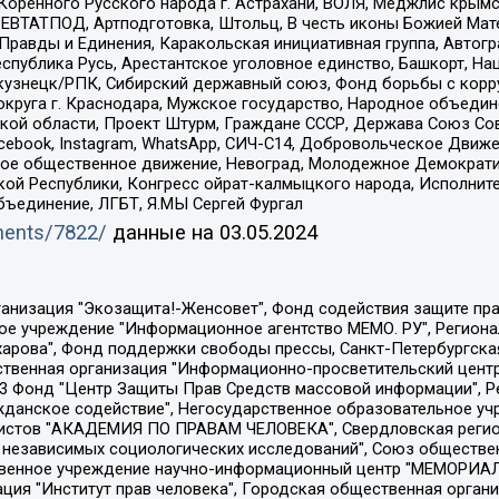
оренного Русского народа г. Астрахани, ВОЛЯ, Меджлис крымс
РЕВТАТПОД, Артподготовка, Штольц, В честь иконы Божией Мате
равды и Единения, Каракольская инициативная группа, Автогра
спублика Русь, Арестантское уголовное единство, Башкорт, Наци
окузнецк/РПК, Сибирский державный союз, Фонд борьбы с кор
округа г. Краснодара, Мужское государство, Народное объедин
ой области, Проект Штурм, Граждане СССР, Держава Союз Сов
Facebook, Instagram, WhatsApp, СИЧ-С14, Добровольческое Движ
ское общественное движение, Невоград, Молодежное Демократ
ой Республики, Конгресс ойрат-калмыцкого народа, Исполнит
бъединение, ЛГБТ, Я.МЫ Сергей Фургал
uments/7822/
данные на
03.05.2024
Общество с ограниченной ответственностью "Радио Свободная Европа/Радио Свобода", Чешское информационное агентство "MEDIUM-ORIENT", Красноярская региональная общественная организация "Мы против СПИДа", Камалягин Денис Николаевич, Маркелов Сергей Евгеньевич, Пономарев Лев Александрович, Савицкая Людмила Алексеевна, Автономная некоммерческая организация "Центр по работе с проблемой насилия "НАСИЛИЮ.НЕТ", Межрегиональный профессиональный союз работников здравоохранения "Альянс врачей", Юридическое лицо, зарегистрированное в Латвийской Республике, SIA "Medusa Project" (регистрационный номер 40103797863, дата регистрации 10.06.2014), Некоммерческая организация "Фонд по борьбе с коррупцией", Автономная некоммерческая организация "Институт права и публичной политики", Баданин Роман Сергеевич, Гликин Максим Александрович, Железнова Мария Михайловна, Лукьянова Юлия Сергеевна, Маетная Елизавета Витальевна, Маняхин Петр Борисович, Чуракова Ольга Владимировна, Ярош Юлия Петровна, Юридическое лицо "The Insider SIA", зарегистрированное в Риге, Латвийская Республика (дата регистрации 26.06.2015), являющееся администратором доменного имени интернет-издания "The Insider SIA", https://theins.ru, Постернак Алексей Евгеньевич, Рубин Михаил Аркадьевич, Анин Роман Александрович, Юридическое лицо Istories fonds, зарегистрированное в Латвийской Республике (регистрационный номер 50008295751, дата регистрации 24.02.2020), Великовский Дмитрий Александрович, Долинина Ирина Николаевна, Мароховская Алеся Алексеевна, Шлейнов Роман Юрьевич, Шмагун Олеся Валентиновна, Общество с ограниченной ответственностью "Альтаир 2021", Общество с ограниченной ответственностью "Вега 2021", Общество с ограниченной ответственностью "Главный редактор 2021", Общество с ограниченной ответственностью "Ромашки монолит", Важенков Артем Валерьевич, Ивановская областная общественная организация "Центр гендерных исследований", Гурман Юрий Альбертович, Медиапроект "ОВД-Инфо", Егоров Владимир Владимирович, Жилинский Владимир Александрович, Общество с ограниченной ответственностью "ЗП", Иванова София Юрьевна, Карезина Инна Павловна, Кильтау Екатерина Викторовна, Петров Алексей Викторович, Пискунов Сергей Евгеньевич, Смирнов Сергей Сергеевич, Тихонов Михаил Сергеевич, Общество с ограниченной ответственностью "ЖУРНАЛИСТ-ИНОСТРАННЫЙ АГЕНТ", Арапова Галина Юрьевна, Вольтская Татьяна Анатольевна, Американская компания "Mason G.E.S. Anonymous Foundation" (США), являющаяся владельцем интернет-издания https://mnews.world/, Компания "Stichting Bellingcat", зарегистрированная в Нидерландах (дата регистрации 11.07.2018), Захаров Андрей Вячеславович, Клепиковская Екатерина Дмитриевна, Общество с ограниченной ответственностью "МЕМО", Перл Роман Александрович, Симонов Евгений Алексеевич, Соловьева Елена Анатольевна, Сотников Даниил Владимирович, Сурначева Елизавета Дмитриевна, Автономная некоммерческая организация по защите прав человека и информированию населения "Якутия – Наше Мнение", Общество с ограниченной ответственностью "Москоу диджитал медиа", с 26.01.2023 Общество с ограниченной ответственностью "Чайка Белые сады", Ветошкина Валерия Валерьевна, Заговора Максим Александрович, Межрегиональное общественное движение "Российская ЛГБТ - сеть", Оленичев Максим Владимирович, Павлов Иван Юрьевич, Скворцова Елена Сергеевна, Общество с ограниченной ответственностью "Как бы инагент", Кочетков Игорь Викторович, Общество с ограниченной ответственностью "Честные выборы", Еланчик Олег Александрович, Общество с ограниченной ответственностью "Нобелевский призыв", Гималова Регина Эмилевна, Григорьев Андрей Валерьевич, Григорьева Алина Александровна, Ассоциация по содействию защите прав призывников, альтернативнослужащих и военнослужащих "Правозащитная группа "Гражданин.Армия.Право", Хисамова Регина Фаритовна, Автономная некоммерческая организация по реализа