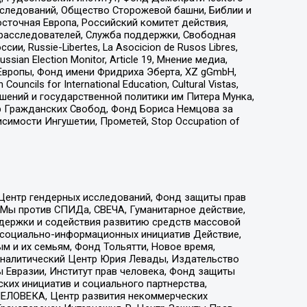
сследований, Общество Сторожевой башни, Библии и
сточная Европа, Российский комитет действия,
-расследователей, Служба поддержки, Свободная
 Russie-Libertes, La Asocicion de Rusos Libres,
an Election Monitor, Article 19, Мнение медиа,
Европы, Фонд имени Фридриха Эберта, XZ gGmbH,
ls for International Education, Cultural Vistas,
ошений и государственной политики им Питера Мунка,
 Гражданских Свобод, Фонд Бориса Немцова за
имости Ингушетии, Прометей, Stop Occupation of
 Центр гендерных исследований, Фонд защиты прав
 Мы против СПИДа, СВЕЧА, Гуманитарное действие,
ддержки и содействия развитию средств массовой
р социально-информационных инициатив Действие,
 и их семьям, Фонд Тольятти, Новое время,
, Аналитический Центр Юрия Левады, Издательство
 Евразии, Институт прав человека, Фонд защиты
ких инициатив и социального партнерства,
ЕЛОВЕКА, Центр развития некоммерческих