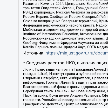
Развития, Комитет-2024, Центрально-Европейски
трактатов Свидетелей Иеговы, Гражданский Совет
РЭНД корпорейшн, Русская Америка за демократи
Россия Берлин, Свободная Россия Северный Рейн-В
Союз за возвращение Северных территорий, Крымско
Федерация анархического черного креста, Радио
Мобильная академия поддержки гендерной демократи
Institute of International Education, Антивоенн
Российско-канадский демократический альянс, 
Свободу, Фонд имени Фридриха Науманна за свобо
Karelia, Вернись живым, Фридом Хаус, СОТА меди
Источник:
https://minjust.gov.ru/ru/doc
* Сведения реестра НКО, выполняющих 
Лилит, Правозащитная группа Гражданин.Армия.П
граждан Штаб, Институт права и публичной поли
Открытый Петербург, Лига Избирателей, Правова
информации, Горячая Линия, В защиту прав закл
Благотворительный фонд охраны здоровья и защи
Серебряная тайга, Так-Так-Так, Сова, центр Анн
Парк Гагарина, Фонд имени Андрея Рылькова, Сф
гласности, Российский исследовательский центр 
Гражданское действие, Центр независимых соци