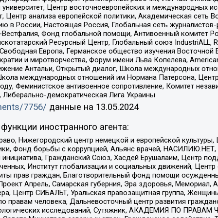
й университет, Центр восточноевропейских и международных и
, Центр анализа европейской политики, Академическая сеть Во
ю в России, Настоящая Россия, Глобальная сеть журналистов
естфалия, Фонд глобальной помощи, Антивоенный комитет России,
татарский Ресурсный Центр, Глобальный союз IndustriALL, Russi
 Свободная Европа, Германское общество изучения Восточной 
и и миротворчества, Форум имени Льва Копелева, American Counci
ое движение Антальи, Открытый диалог, Школа международных отн
Школа международных отношений им Нормана Патерсона, Центр
ду, Феминистское антивоенное сопротивление, Комитет независ
а, Либерально-демократическая Лига Украины
uments/7756/
данные на
13.05.2024
функции иностранного агента:
раво, Нижегородский центр немецкой и европейской культуры,
тики, Фонд борьбы с коррупцией, Альянс врачей, НАСИЛИЮ.НЕТ,
я инициатива, Гражданский Союз, Хасдей Ерушалаим, Центр по
юченных, Институт глобализации и социальных движений, Цент
ты прав граждан, Благотворительный фонд помощи осужденным
а, Проект Апрель, Самарская губерния, Эра здоровья, Мемориал
ера, Центр СИБАЛЬТ, Уральская правозащитная группа, Женщины
по правам человека, Дальневосточный центр развития гражданс
ологических исследований, Сутяжник, АКАДЕМИЯ ПО ПРАВАМ Ч