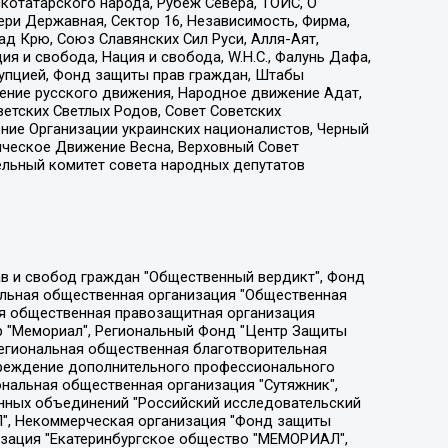
котатарского народа, Рубеж Севера, ТОЙС, О
ри Державная, Сектор 16, Независимость, Фирма,
д Крю, Союз Славянских Сил Руси, Алля-Аят,
я и свобода, Нация и свобода, W.H.С., Фалунь Дафа,
рупцией, Фонд защиты прав граждан, Штабы
ение русского движения, Народное движение Адат,
етских Светлых Родов, Совет Советских
ение Организации украинских националистов, Черный
ическое Движение Весна, Верховный Совет
ельный комитет совета народных депутатов
ции социально-правовых программ "Лилит", Дальневосточное общественное движение "Маяк", Санкт-Петербургская ЛГБТ-инициативная группа "Выход", Инициативная группа ЛГБТ+ "Реверс", Алексеев Андрей Викторович, Бекбулатова Таисия Львовна, Беляев Иван Михайлович, Владыкина Елена Сергеевна, Гельман Марат Александрович, Никульшина Вероника Юрьевна, Толоконникова Надежда Андреевна, Шендерович Виктор Анатольевич, Общество с ограниченной ответственностью "Данное сообщение", Общество с ограниченной ответственностью Издательский дом "Новая глава", Айнбиндер Александра Александровна, Московский комьюнити-центр для ЛГБТ+инициатив, Благотворительный фонд развития филантропии, Deutsche Welle (Германия, Kurt-Schumacher-Strasse 3, 53113 Bonn), Борзунова Мария Михайловна, Воробьев Виктор Викторович, Голубева Анна Львовна, Константинова Алла Михайловна, Малкова Ирина Владимировна, Мурадов Мурад Абдулгалимович, Осетинская Елизавета Николаевна, Понасенков Евгений Николаевич, Ганапольский Матвей Юрьевич, Киселев Евгений Алексеевич, Борухович Ирина Григорьевна, Дремин Иван Тимофеевич, Дубровский Дмитрий Викторович, Красноярская региональная общественная организация поддержки и развития альтернативных образовательных технологий и межкультурных коммуникаций "ИНТЕРРА", Маяковская Екатерина Алексеевна, Фейгин Марк Захарович, Филимонов Андрей Викторович, Дзугкоева Регина Николаевна, Доброхотов Роман Александрович, Дудь Юрий Александрович, Елкин Сергей Владимирович, Кругликов Кирилл Игоревич, Сабунаева Мария Леонидовна, Семенов Алексей Владимирович, Шаинян Карен Багратович, Шульман Екатерина Михайловна, Асафьев Артур Валерьевич, Вахштайн Виктор Семенович, Венедиктов Алексей Алексеевич, Лушникова Екатерина Евгеньевна, Волков Леонид Михайлович, Невзоров Александр Глебович, Пархоменко Сергей Борисович, Сироткин Ярослав Николаевич, Кара-Мурза Владимир Владимирович, Баранова Наталья Владимировна, Гозман Леонид Яковлевич, Кагарлицкий Борис Юльевич, Климарев Михаил Валерьевич, Милов Владимир Станиславович, Автономная некоммерческая организация Краснодарский центр современного искусства "Типография", Моргенштерн Алишер Тагирович, Соболь Любовь Эдуардовна, Общество с ограниченной ответственностью "ЛИЗА НОРМ", Каспаров Гарри Кимович, Ходорковский Михаил Борисович, Общество с ограниченной ответственностью "Апрельские тезисы", Данилович Ирина Брониславовна, Кашин Олег Владимирович, Петров Николай Владимирович, Пивоваров Алексей Владимирович, Соколов Михаил Владимирович, Цветкова Юлия Владимировна, Чичваркин Евгений Александрович, Комитет против пыток/Команда против пыток, Общество с ограниченной ответственностью "Первый научный", Общество с ограниченной ответственностью "Вертолет и ко", Белоцерковская Вероника Борисовна, Кац Максим Евгеньевич, Лазарева Татьяна Юрьевна, Шаведдинов Руслан Табризович, Яшин Илья Валерьевич, Общество с ограниченной ответственностью "Иноагент ААВ", Алешковский Дмитрий Петрович, Альбац Евгения Марковна, Быков Дмитрий Львович, Галямина Юлия Евгеньевна, Лойко Сергей Леонидович, Мартынов Кирилл Константинович, Медведев Сергей Александрович, Крашенинников Федор Геннадиевич, Гордеева Катерина Вл