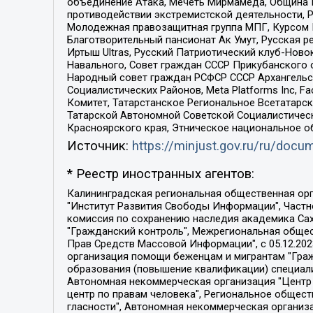
объединение Атака, Мечеть Мирмамеда, Община К
противодействии экстремистской деятельности, 
Молодежная правозащитная группа МПГ, Курсом П
Благотворительный пансионат Ак Умут, Русская ре
Иртыш Ultras, Русский Патриотический клуб-Нов
Навального, Совет граждан СССР Прикубанского 
Народный совет граждан РСФСР СССР Архангельск
Социалистических Районов, Meta Platforms Inc, 
Комитет, Татарстанское Региональное Всетатар
Татарской Автономной Советской Социалистическ
Красноярского края, Этническое национальное о
Источник:
https://minjust.gov.ru/ru/doc
* Реестр иностранных агентов:
Калининградская региональная общественная организация "Экозащита!-Женсовет", Фонд содействия защите прав и свобод граждан "Общественный вердикт", Фонд "Институт Развития Свободы Информации", Частное учреждение "Информационное агентство МЕМО. РУ", Региональная общественная организация "Общественная комиссия по сохранению наследия академика Сахарова", Фонд поддержки свободы прессы, Санкт-Петербургская общественная правозащитная организация "Гражданский контроль", Межрегиональная общественная организация "Информационно-просветительский центр "Мемориал", Региональный Фонд "Центр Защиты Прав Средств Массовой Информации", с 05.12.2023 Фонд "Центр Защиты Прав Средств массовой информации", Региональная общественная благотворительная организация помощи беженцам и мигрантам "Гражданское содействие", Негосударственное образовательное учреждение дополнительного профессионального образования (повышение квалификации) специалистов "АКАДЕМИЯ ПО ПРАВАМ ЧЕЛОВЕКА", Свердловская региональная общественная организация "Сутяжник", Автономная некоммерческая организация "Центр независимых социологических исследований", Союз общественных объединений "Российский исследовательский центр по правам человека", Региональное общественное учреждение научно-информационный центр "МЕМОРИАЛ", Некоммерческая организация "Фонд защиты гласности", Автономная некоммерческая организация "Институт прав человека", Городская общественная организация "Екатеринбургское общество "МЕМОРИАЛ", Городская общественная организация "Рязанское историко-просветительское и правозащитное общество "Мемориал" (Рязанский Мемориал), Челябинский региональный орган общественной самодеятельности – женское общественное объединение "Женщины Евразии", Челябинский региональный орган общественной самодеятельности "Уральская правозащитная группа", Фонд содействия защите здоровья и социальной справедливости имени Андрея Рылькова, Автономная Некоммерческая Организация "Аналитический Центр Юрия Левады", Автономная некоммерческая организация социальной поддержки населения "Проект Апрель", Региональная общественная организация помощи женщинам и детям, находящимся в кризисной ситуации "Информационно-методический центр "Анна", Фонд содействия развитию массовых коммуникаций и правовому просвещению "Так-так-Так", Фонд содействия устойчивому развитию "Серебряная тайга", Свердловский региональный общественный фонд социальных проектов "Новое время", "Idel.Реалии", Кавказ.Реалии, Крым.Реалии, Телеканал Настоящее Время, Татаро-башкирская служба Радио Свобода (Azatliq Radiosi), Радио Свободная Европа/Радио Свобода (PCE/PC), "Сибирь.Реалии", "Фактограф", Благотворительный фонд помощи осужденным и их семьям, Автономная некоммерческая организация "Институт глобализации и социальных движений", Фонд "В защиту прав заключенных", Частное учреждение "Центр поддержки и содействия развитию средств массовой информации", Пензенский региональный общественный благотворительный фонд "Гражданский союз", "Север.Реалии", Некоммерческая организация Фонд "Правовая инициатива", 