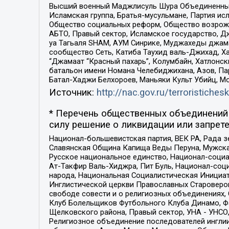
Высший военный Маджлисуль Шура Объединенных с
Исламская группа, Братья-мусульмане, Партия ис
Общество социальных реформ, Общество возрожд
АБТО, Правый сектор, Исламское государство, Д
уа Тагьаля SHAM, АУМ Синрике, Муджахеды джама
сообщество Сеть, Катиба Таухид валь-Джихад, Хай
“Джамаат “Красный пахарь”, Колумбайн, Хатлонск
батальон имени Номана Челебиджихана, Азов, Па
Батал-Хаджи Белхороев, Маньяки Культ Убийц, М
Источник:
http://nac.gov.ru/terroristichesk
* Перечень общественных объединений 
силу решение о ликвидации или запрете
Национал-большевистская партия, ВЕК РА, Рада 
Славянская Община Капища Веды Перуна, Мужская
Русское национальное единство, Национал-социа
Ат-Такфир Валь-Хиджра, Пит Буль, Национал-соц
народа, Национальная Социалистическая Инициат
Инглистической церкви Православных Староверов
свободе совести и о религиозных объединениях,
Клуб Болельщиков Футбольного Клуба Динамо, Фа
Щелковского района, Правый сектор, УНА - УНСО, У
Религиозное объединение последователей инглии