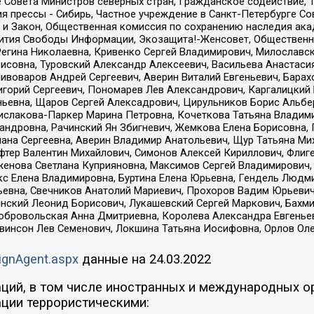
е Совета Министров северных стран, Гражданское содействие,
я прессы - Сибирь, Частное учреждение в Санкт-Петербурге С
 и Закон, Общественная комиссия по сохранению наследия ак
звития Свободы Информации, Экозащита!-Женсовет, Общественн
Регина Николаевна, Кривенко Сергей Владимирович, Милославс
совна, Туровский Александр Алексеевич, Васильева Анастасия
Пивоваров Андрей Сергеевич, Аверин Виталий Евгеньевич, Бара
горий Сергеевич, Пономарев Лев Александрович, Каргалицкий 
ньевна, Щаров Сергей Алексадрович, Цирульников Борис Альбер
ислакова-Паркер Марина Петровна, Кочеткова Татьяна Владими
сандровна, Рачинский Ян Збигневич, Жемкова Елена Борисовна,
лана Сергеевна, Аверин Владимир Анатольевич, Щур Татьяна М
фтер Валентин Михайлович, Симонов Алексей Кириллович, Флиг
женова Светлана Куприяновна, Максимов Сергей Владимирович, 
кс Елена Владимировна, Буртина Елена Юрьевна, Гендель Людм
евна, Свечников Анатолий Мариевич, Прохоров Вадим Юрьевич
инский Леонид Борисович, Лукашевский Сергей Маркович, Бахм
Добровольская Анна Дмитриевна, Королева Александра Евгенье
евинсон Лев Семенович, Локшина Татьяна Иосифовна, Орлов Ол
ignAgent.aspx
данные на
24.03.2022
ций, в том числе иностранных и международных ор
ции террористическими: