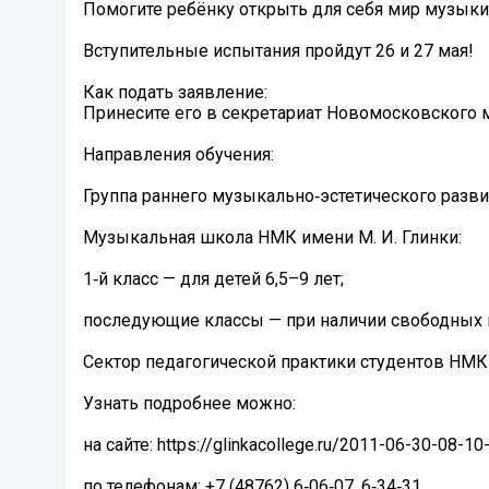
Помогите ребёнку открыть для себя мир музыки 
️Вступительные испытания пройдут 26 и 27 мая!
Как подать заявление:
Принесите его в секретариат Новомосковского му
Направления обучения:
Группа раннего музыкально‑эстетического развит
Музыкальная школа НМК имени М. И. Глинки:
1‑й класс — для детей 6,5–9 лет;
последующие классы — при наличии свободных 
Сектор педагогической практики студентов НМК 
Узнать подробнее можно:
на сайте: https://glinkacollege.ru/2011-06-30-08-
по телефонам: +7 (48762) 6‑06‑07, 6‑34‑31.