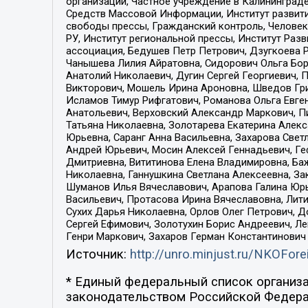
организаций, Частное учреждение в Калининград
Средств Массовой Информации, Институт развити
свободы прессы, Гражданский контроль, Человек
РУ, Институт региональной прессы, Институт Ра
ассоциация, Бедушев Петр Петрович, Дзугкоева 
Чанышева Лилия Айратовна, Сидорович Ольга Бори
Анатолий Николаевич, Дугин Сергей Георгиевич, 
Викторович, Мошель Ирина Ароновна, Шведов Гри
Исламов Тимур Рифгатович, Романова Ольга Евге
Анатольевич, Верховский Александр Маркович, П
Татьяна Николаевна, Золотарева Екатерина Алек
Юрьевна, Саранг Анна Васильевна, Захарова Свет
Андрей Юрьевич, Мосин Алексей Геннадьевич, Ге
Дмитриевна, Вититинова Елена Владимировна, Ба
Николаевна, Ганнушкина Светлана Алексеевна, За
Шуманов Илья Вячеславович, Арапова Галина Юрь
Васильевич, Протасова Ирина Вячеславовна, Лит
Сухих Дарья Николаевна, Орлов Олег Петрович, 
Сергей Ефимович, Золотухин Борис Андреевич, Л
Генри Маркович, Захаров Герман Константинович
Источник:
http://unro.minjust.ru/NKOFore
* Единый федеральный список организа
законодательством Российской Федера