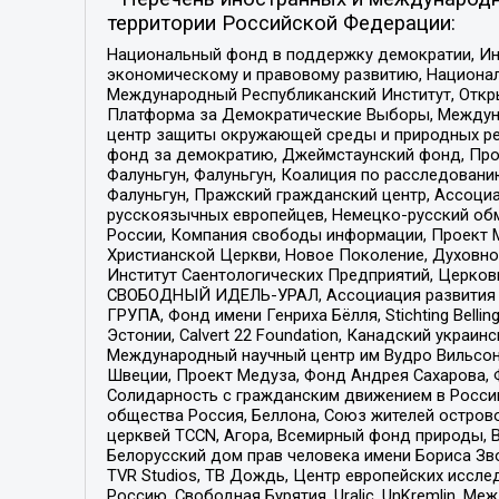
территории Российской Федерации:
Национальный фонд в поддержку демократии, Ин
экономическому и правовому развитию, Национ
Международный Республиканский Институт, Откры
Платформа за Демократические Выборы, Междуна
центр защиты окружающей среды и природных ресу
фонд за демократию, Джеймстаунский фонд, Прож
Фалуньгун, Фалуньгун, Коалиция по расследован
Фалуньгун, Пражский гражданский центр, Ассоци
русскоязычных европейцев, Немецко-русский об
России, Компания свободы информации, Проект М
Христианской Церкви, Новое Поколение, Духовн
Институт Саентологических Предприятий, Церков
СВОБОДНЫЙ ИДЕЛЬ-УРАЛ, Ассоциация развития ж
ГРУПА, Фонд имени Генриха Бёлля, Stichting Bellin
Эстонии, Calvert 22 Foundation, Канадский укра
Международный научный центр им Вудро Вильсона
Швеции, Проект Медуза, Фонд Андрея Сахарова, Ф
Солидарность с гражданским движением в России 
общества Россия, Беллона, Союз жителей острово
церквей TCCN, Агора, Всемирный фонд природы, B
Белорусский дом прав человека имени Бориса Зво
TVR Studios, ТВ Дождь, Центр европейских иссл
Россию, Свободная Бурятия, Uralic, UnKremlin, 