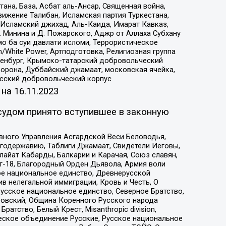
на, База, Асбат аль-Ансар, Священная война,
ижение Талибан, Исламская партия Туркестана,
Исламский джихад, Аль-Каида, Имарат Кавказ,
 Минина и Д. Пожарского, Аджр от Аллаха Субхану
о ба суи давлати исломи, Террористическое
/White Power, Артподготовка, Религиозная группа
Оренбург, Крымско-татарский добровольческий
орона, Дуббайский джамаат, московская ячейка,
усский добровольческий корпус
 на
16.11.2023
судом принято вступившее в законную
вного Управления Асгардской Веси Беловодья,
годержавию, Таблиги Джамаат, Свидетели Иеговы,
айат Кабарды, Балкарии и Карачая, Союз славян,
т-18, Благородный Орден Дьявола, Армия воли
ое национальное единство, Древнерусской
 нелегальной иммиграции, Кровь и Честь, О
усское национальное единство, Северное Братство,
ровский, Община Коренного Русского народа
атство, Белый Крест, Misanthropic division,
еское объединение Русские, Русское национальное