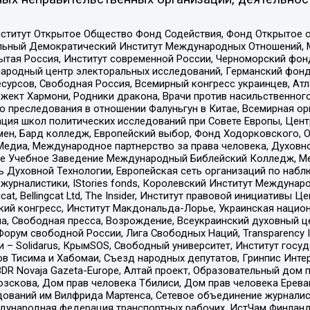
ститут Открытое Общество Фонд Содействия, Фонд Открытое 
альный Демократический Институт Международных Отношений,
тая Россия, Институт современной России, Черноморский фонд
родный центр электоральных исследований, Германский фонд
рсов, Свободная Россия, Всемирный конгресс украинцев, Атла
ект Хармони, Родники дракона, Врачи против насильственного
ию преследования в отношении Фалуньгун в Китае, Всемирная о
ация школ политических исследований при Совете Европы, Цен
мен, Бард колледж, Европейский выбор, Фонд Ходорковского,
едиа, Международное партнерство за права человека, Духовно
ое Учебное Заведение Международный Библейский Колледж, М
ь Духовной Технологии, Европейская сеть организаций по наб
урналистики, IStories fonds, Королевский Институт Между
gcat, Bellingcat Ltd, The Insider, Институт правовой инициатив
инский конгресс, Институт Макдональда-Лорье, Украинская нац
, Свободная пресса, Возрождение, Всеукраинский духовный цен
орум свободной России, Лига Свободных Наций, Transparеncy I
– Solidarus, КрымSOS, Свободный университет, Институт госу
в Тисима и Хабомаи, Съезд народных депутатов, Гринпис Инте
DR Novaja Gazeta-Europe, Алтай проект, Образовательный дом 
зскова, Дом прав человека Тбилиси, Дом прав человека Ерева
едований им Вилфрида Мартенса, Сетевое объединение журнали
Международная федерация транспортных рабочих, ИстЧам Финлан