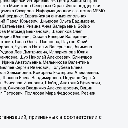
 Трансперенси Интернешнл-Р, Центр Защиты Прав
овета Министров Северных Стран, Фонд поддержки
адемика Сахарова, Информационное агентство МЕМО.
ый вердикт, Евразийская антимонопольная
кий Павел Юрьевич, Шнырова Ольга Вадимовна,
 Евгеньевна, Ривина Анна Валерьевна, Бойко
хоев Магомед Бекханович, Шарипков Олег
Борис Юльевич, Созаев Валерий Валерьевич,
тович, Гасан Ольга Павловна, Паутов Юрий
ровна, Чуркина Наталья Валерьевна, Акимова
 Гудков Лев Дмитриевич, Илларионова Юлия
ихайловна, Щур Николай Алексеевич, Блинушов
е Ирина Анатольевна, Мельникова Валентина
Беляев Сергей Иванович, Голубева Елена
ила Залмановна, Кокорина Екатерина Алексеевна,
, Шахова Елена Владимировна, Подузов Сергей
ин Вячеслав Иванович, Шабад Анатолий Ефимович,
вна, Смирнов Владимир Александрович, Вицин
ег Петрович, Полякова Мара Федоровна, Резник
ганизаций, признанных в соответствии с