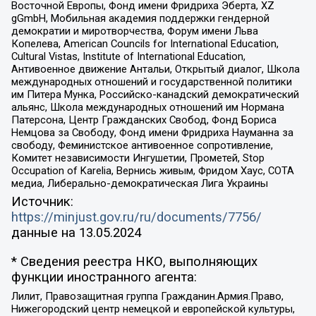
Восточной Европы, Фонд имени Фридриха Эберта, XZ
gGmbH, Мобильная академия поддержки гендерной
демократии и миротворчества, Форум имени Льва
Копелева, American Councils for International Education,
Cultural Vistas, Institute of International Education,
Антивоенное движение Антальи, Открытый диалог, Школа
международных отношений и государственной политики
им Питера Мунка, Российско-канадский демократический
альянс, Школа международных отношений им Нормана
Патерсона, Центр Гражданских Свобод, Фонд Бориса
Немцова за Свободу, Фонд имени Фридриха Науманна за
свободу, Феминистское антивоенное сопротивление,
Комитет независимости Ингушетии, Прометей, Stop
Occupation of Karelia, Вернись живым, Фридом Хаус, СОТА
медиа, Либерально-демократическая Лига Украины
Источник:
https://minjust.gov.ru/ru/documents/7756/
данные на
13.05.2024
* Сведения реестра НКО, выполняющих
функции иностранного агента:
Лилит, Правозащитная группа Гражданин.Армия.Право,
Нижегородский центр немецкой и европейской культуры,