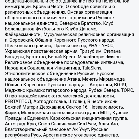
общенациональный союз, Движение против нелегальной
иммиграции, Кровь и Честь, О свободе совести и о
религиозных объединениях, Омская организация
общественного политического движения Русское
национальное единство, Северное Братство, Клуб
Болельщиков Футбольного Клуба Динамо,
Файзрахманисты, Мусульманская религиозная организация
п. Боровский, Община Коренного Русского народа
Щелковского района, Правый сектор, УНА - УНСО,
Украинская повстанческая армия, Тризуб им. Степана
Бандеры, Братство, Белый Крест, Misanthropic division,
Религиозное объединение последователей инглиизма,
Народная Социальная Инициатива, TulaSkins,
Этнополитическое объединение Русские, Русское
национальное объединение Атака, Мечеть Мирмамеда,
Община Коренного Русского народа г. Астрахани, ВОЛЯ,
Меджлис крымскотатарского народа, Рубеж Севера, ТОЙС,
О противодействии экстремистской деятельности,
РЕВТАТПОД, Артподготовка, Штольц, В честь иконы
Божией Матери Державная, Сектор 16, Независимость,
Фирма, Молодежная правозащитная группа МПГ, Курсом
Правды и Единения, Каракольская инициативная группа,
Автоград Крю, Союз Славянских Сил Руси, Алля-Аят,
Благотворительный пансионат Ак Умут, Русская
республика Русь, Арестантское уголовное единство,