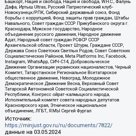
Башкорт, Нация и свобода, Нация и свобода, W.H.С., Фалунь
Дафа, Иртыш Ultras, Русский Патриотический клуб-
Новокузнецк/РПК, Сибирский державный союз, Фонд
борьбы с коррупцией, Фонд защиты прав граждан, Штабы
Навального, Совет граждан СССР Прикубанского округа г.
Краснодара, Мужское государство, Народное
объединение русского движения, Народное движение
Адат, Народный совет граждан РСФСР СССР
Архангельской области, Проект Штурм, Граждане СССР,
Держава Союз Советских Светлых Родов, Совет Советских
Социалистических Районов, Meta Platforms Inc, Facebook,
Instagram, WhatsApp, СИЧ-С14, Добровольческое
Движение Организации украинских националистов, Черный
Комитет, Татарстанское Региональное Всетатарское
общественное движение, Невоград, Молодежное
Демократическое Движение Весна, Верховный Совет
Татарской Автономной Советской Социалистической
Республики, Конгресс ойрат-калмыцкого народа,
Исполнительный комитет совета народных депутатов
Красноярского края, Этническое национальное
объединение, ЛГБТ, Я.МЫ Сергей Фургал
Источник:
https://minjust.gov.ru/ru/documents/7822/
данные на
03.05.2024