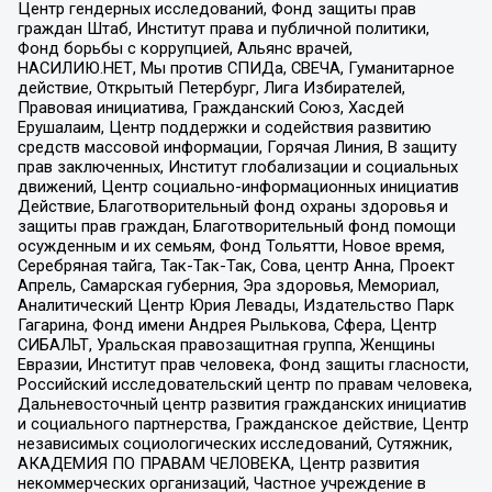
Центр гендерных исследований, Фонд защиты прав
граждан Штаб, Институт права и публичной политики,
Фонд борьбы с коррупцией, Альянс врачей,
НАСИЛИЮ.НЕТ, Мы против СПИДа, СВЕЧА, Гуманитарное
действие, Открытый Петербург, Лига Избирателей,
Правовая инициатива, Гражданский Союз, Хасдей
Ерушалаим, Центр поддержки и содействия развитию
средств массовой информации, Горячая Линия, В защиту
прав заключенных, Институт глобализации и социальных
движений, Центр социально-информационных инициатив
Действие, Благотворительный фонд охраны здоровья и
защиты прав граждан, Благотворительный фонд помощи
осужденным и их семьям, Фонд Тольятти, Новое время,
Серебряная тайга, Так-Так-Так, Сова, центр Анна, Проект
Апрель, Самарская губерния, Эра здоровья, Мемориал,
Аналитический Центр Юрия Левады, Издательство Парк
Гагарина, Фонд имени Андрея Рылькова, Сфера, Центр
СИБАЛЬТ, Уральская правозащитная группа, Женщины
Евразии, Институт прав человека, Фонд защиты гласности,
Российский исследовательский центр по правам человека,
Дальневосточный центр развития гражданских инициатив
и социального партнерства, Гражданское действие, Центр
независимых социологических исследований, Сутяжник,
АКАДЕМИЯ ПО ПРАВАМ ЧЕЛОВЕКА, Центр развития
некоммерческих организаций, Частное учреждение в