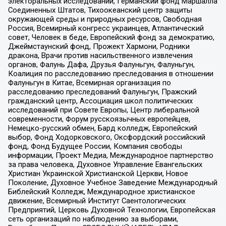
электоральных исследований, Германский фонд Маршалла
Соединенных Штатов, Тихоокеанский центр защиты
окружающей среды и природных ресурсов, Свободная
Россия, Всемирный конгресс украинцев, Атлантический
совет, Человек в беде, Европейский фонд за демократию,
Джеймстаунский фонд, Прожект Хармони, Родники
дракона, Врачи против насильственного извлечения
органов, Фалунь Дафа, Друзья Фалуньгун, Фалуньгун,
Коалиция по расследованию преследования в отношении
Фалуньгун в Китае, Всемирная организация по
расследованию преследований Фалуньгун, Пражский
гражданский центр, Ассоциация школ политических
исследований при Совете Европы, Центр либеральной
современности, Форум русскоязычных европейцев,
Немецко-русский обмен, Бард колледж, Европейский
выбор, Фонд Ходорковского, Оксфордский российский
фонд, Фонд Будущее России, Компания свободы
информации, Проект Медиа, Международное партнерство
за права человека, Духовное Управление Евангельских
Христиан Украинской Христианской Церкви, Новое
Поколение, Духовное Учебное Заведение Международный
Библейский Колледж, Международное христианское
движение, Всемирный Институт Саентологических
Предприятий, Церковь Духовной Технологии, Европейская
сеть организаций по наблюдению за выборами,