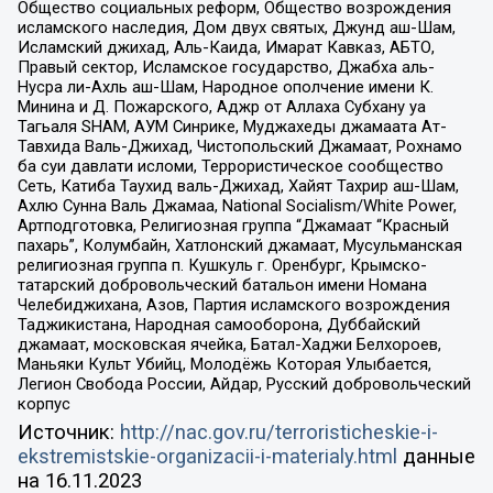
Общество социальных реформ, Общество возрождения
исламского наследия, Дом двух святых, Джунд аш-Шам,
Исламский джихад, Аль-Каида, Имарат Кавказ, АБТО,
Правый сектор, Исламское государство, Джабха аль-
Нусра ли-Ахль аш-Шам, Народное ополчение имени К.
Минина и Д. Пожарского, Аджр от Аллаха Субхану уа
Тагьаля SHAM, АУМ Синрике, Муджахеды джамаата Ат-
Тавхида Валь-Джихад, Чистопольский Джамаат, Рохнамо
ба суи давлати исломи, Террористическое сообщество
Сеть, Катиба Таухид валь-Джихад, Хайят Тахрир аш-Шам,
Ахлю Сунна Валь Джамаа, National Socialism/White Power,
Артподготовка, Религиозная группа “Джамаат “Красный
пахарь”, Колумбайн, Хатлонский джамаат, Мусульманская
религиозная группа п. Кушкуль г. Оренбург, Крымско-
татарский добровольческий батальон имени Номана
Челебиджихана, Азов, Партия исламского возрождения
Таджикистана, Народная самооборона, Дуббайский
джамаат, московская ячейка, Батал-Хаджи Белхороев,
Маньяки Культ Убийц, Молодёжь Которая Улыбается,
Легион Свобода России, Айдар, Русский добровольческий
корпус
Источник:
http://nac.gov.ru/terroristicheskie-i-
ekstremistskie-organizacii-i-materialy.html
данные
на
16.11.2023