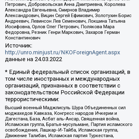
Петрович, Добровольская Анна Дмитриевна, Королева
Александра Евгеньевна, Смирнов Владимир
Александрович, Вицин Сергей Ефимович, Золотухин Борис
Андреевич, Левинсон Лев Семенович, Локшина Татьяна
Иосифовна, Орлов Олег Петрович, Полякова Мара
Федоровна, Резник Генри Маркович, Захаров Герман
Константинович
Источник:
http://unro.minjust.ru/NKOForeignAgent.aspx
данные на
24.03.2022
* Единый федеральный список организаций, в
том числе иностранных и международных
организаций, признанных в соответствии с
законодательством Российской Федерации
террористическими:
Высший военный Маджлисуль Шура Объединенных сил
моджахедов Кавказа, Конгресс народов Ичкерии и
Дагестана, База, Асбат аль-Ансар, Священная война,
Исламская группа, Братья-мусульмане, Партия исламского
освобождения, Лашкар-И-Тайба, Исламская группа,
Движение Талибан, Исламская партия Туркестана,