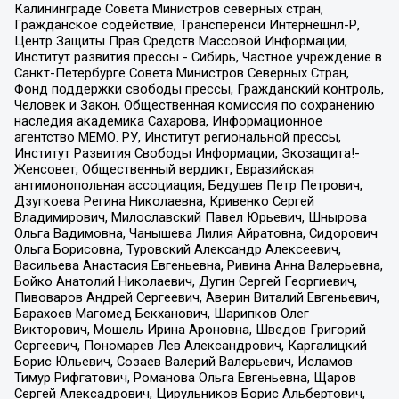
Калининграде Совета Министров северных стран,
Гражданское содействие, Трансперенси Интернешнл-Р,
Центр Защиты Прав Средств Массовой Информации,
Институт развития прессы - Сибирь, Частное учреждение в
Санкт-Петербурге Совета Министров Северных Стран,
Фонд поддержки свободы прессы, Гражданский контроль,
Человек и Закон, Общественная комиссия по сохранению
наследия академика Сахарова, Информационное
агентство МЕМО. РУ, Институт региональной прессы,
Институт Развития Свободы Информации, Экозащита!-
Женсовет, Общественный вердикт, Евразийская
антимонопольная ассоциация, Бедушев Петр Петрович,
Дзугкоева Регина Николаевна, Кривенко Сергей
Владимирович, Милославский Павел Юрьевич, Шнырова
Ольга Вадимовна, Чанышева Лилия Айратовна, Сидорович
Ольга Борисовна, Туровский Александр Алексеевич,
Васильева Анастасия Евгеньевна, Ривина Анна Валерьевна,
Бойко Анатолий Николаевич, Дугин Сергей Георгиевич,
Пивоваров Андрей Сергеевич, Аверин Виталий Евгеньевич,
Барахоев Магомед Бекханович, Шарипков Олег
Викторович, Мошель Ирина Ароновна, Шведов Григорий
Сергеевич, Пономарев Лев Александрович, Каргалицкий
Борис Юльевич, Созаев Валерий Валерьевич, Исламов
Тимур Рифгатович, Романова Ольга Евгеньевна, Щаров
Сергей Алексадрович, Цирульников Борис Альбертович,