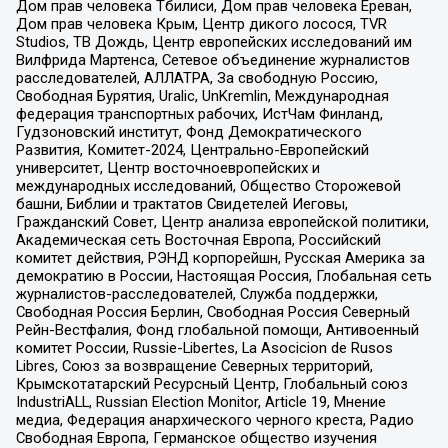
Дом прав человека Тбилиси, Дом прав человека Ереван,
Дом прав человека Крым, Центр дикого лосося, TVR
Studios, ТВ Дождь, Центр европейских исследований им
Вилфрида Мартенса, Сетевое объединение журналистов
расследователей, АЛЛАТРА, За свободную Россию,
Свободная Бурятия, Uralic, UnKremlin, Международная
федерация транспортных рабочих, ИстЧам Финланд,
Гудзоновский институт, Фонд Демократического
Развития, Комитет-2024, Центрально-Европейский
университет, Центр восточноевропейских и
международных исследований, Общество Сторожевой
башни, Библии и трактатов Свидетелей Иеговы,
Гражданский Совет, Центр анализа европейской политики,
Академическая сеть Восточная Европа, Российский
комитет действия, РЭНД корпорейшн, Русская Америка за
демократию в России, Настоящая Россия, Глобальная сеть
журналистов-расследователей, Служба поддержки,
Свободная Россия Берлин, Свободная Россия Северный
Рейн-Вестфалия, Фонд глобальной помощи, Антивоенный
комитет России, Russie-Libertes, La Asocicion de Rusos
Libres, Союз за возвращение Северных территорий,
Крымскотатарский Ресурсный Центр, Глобальный союз
IndustriALL, Russian Election Monitor, Article 19, Мнение
медиа, Федерация анархического черного креста, Радио
Свободная Европа, Германское общество изучения