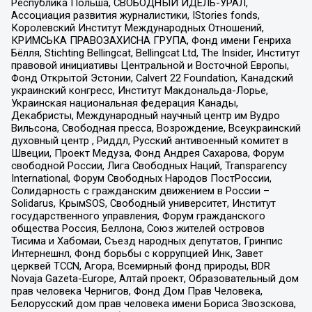
Республика Польша, СВОБОДНЫЙ ИДЕЛЬ-УРАЛ,
Ассоциация развития журналистики, IStories fonds,
Королевский Институт Международных Отношений,
КРИМСЬКА ПРАВОЗАХИСНА ГРУПА, Фонд имени Генриха
Бёлля, Stichting Bellingcat, Bellingcat Ltd, The Insider, Институт
правовой инициативы Центральной и Восточной Европы,
Фонд Открытой Эстонии, Calvert 22 Foundation, Канадский
украинский конгресс, Институт Макдональда-Лорье,
Украинская национальная федерация Канады,
Декабристы, Международный научный центр им Вудро
Вильсона, Свободная пресса, Возрождение, Всеукраинский
духовный центр , Риддл, Русский антивоенный комитет в
Швеции, Проект Медуза, Фонд Андрея Сахарова, Форум
свободной России, Лига Свободных Наций, Transparеncy
International, Форум Свободных Народов ПостРоссии,
Солидарность с гражданским движением в России –
Solidarus, КрымSOS, Свободный университет, Институт
государственного управления, Форум гражданского
общества Россия, Беллона, Союз жителей островов
Тисима и Хабомаи, Съезд народных депутатов, Гринпис
Интернешнл, Фонд борьбы с коррупцией Инк, Завет
церквей TCCN, Агора, Всемирный фонд природы, BDR
Novaja Gazeta-Europe, Алтай проект, Образовательный дом
прав человека Чернигов, Фонд Дом Прав Человека,
Белорусский дом прав человека имени Бориса Звозскова,