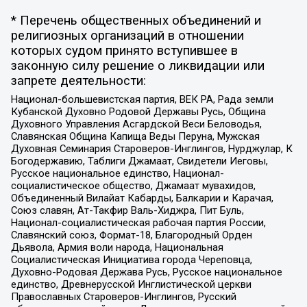
* Перечень общественных объединений и
религиозных организаций в отношении
которых судом принято вступившее в
законную силу решение о ликвидации или
запрете деятельности:
Национал-большевистская партия, ВЕК РА, Рада земли
Кубанской Духовно Родовой Державы Русь, Община
Духовного Управления Асгардской Веси Беловодья,
Славянская Община Капища Веды Перуна, Мужская
Духовная Семинария Староверов-Инглингов, Нурджулар, К
Богодержавию, Таблиги Джамаат, Свидетели Иеговы,
Русское национальное единство, Национал-
социалистическое общество, Джамаат мувахидов,
Объединенный Вилайат Кабарды, Балкарии и Карачая,
Союз славян, Ат-Такфир Валь-Хиджра, Пит Буль,
Национал-социалистическая рабочая партия России,
Славянский союз, Формат-18, Благородный Орден
Дьявола, Армия воли народа, Национальная
Социалистическая Инициатива города Череповца,
Духовно-Родовая Держава Русь, Русское национальное
единство, Древнерусской Инглистической церкви
Православных Староверов-Инглингов, Русский