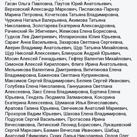
Гасан Ольга Павловна, Паутов Юрий Анатольевич,
Верховский Александр Маркович, Пислакова-Паркер
Марина Петровна, Кочеткова Татьяна Владимировна,
Чуркина Наталья Валерьевна, Акимова Татьяна
Николаевна, Золотарева Екатерина Александровна,
Рачинский Ян Збигневич, Жемкова Елена Борисовна,
Гудков Лев Дмитриевич, Илларионова Юлия Юрьевна,
Саранг Анна Васильевна, Захарова Светлана Сергеевна,
Аверин Владимир Анатольевич, Щур Татьяна Михайловна,
Щур Николай Алексеевич, Блинушов Андрей Юрьевич,
Мосин Алексей Геннадьевич, Гефтер Валентин Михайлович,
Симонов Алексей Кириллович, Флиге Ирина Анатольевна,
Мельникова Валентина Дмитриевна, Вититинова Елена
Владимировна, Баженова Светлана Куприяновна,
Максимов Сергей Владимирович, Беляев Сергей Иванович,
Голубева Елена Николаевна, Ганнушкина Светлана
Алексеевна, Закс Елена Владимировна, Буртина Елена
Юрьевна, Гендель Людмила Залмановна, Кокорина
Екатерина Алексеевна, Шуманов Илья Вячеславович,
Арапова Галина Юрьевна, Свечников Анатолий Мариевич,
Прохоров Вадим Юрьевич, Шахова Елена Владимировна,
Подузов Сергей Васильевич, Протасова Ирина
Вячеславовна, Литинский Леонид Борисович, Лукашевский
Сергей Маркович, Бахмин Вячеслав Иванович, Шабад
Анатолий Ефимович, Сухих Дарья Николаевна, Орлов Олег