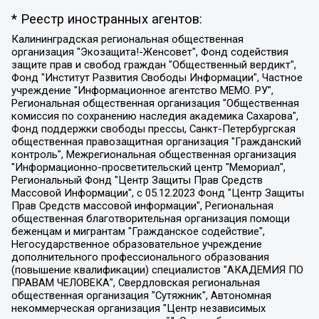
* Реестр иностранных агентов:
Калининградская региональная общественная организация "Экозащита!-Женсовет", Фонд содействия защите прав и свобод граждан "Общественный вердикт", Фонд "Институт Развития Свободы Информации", Частное учреждение "Информационное агентство МЕМО. РУ", Региональная общественная организация "Общественная комиссия по сохранению наследия академика Сахарова", Фонд поддержки свободы прессы, Санкт-Петербургская общественная правозащитная организация "Гражданский контроль", Межрегиональная общественная организация "Информационно-просветительский центр "Мемориал", Региональный Фонд "Центр Защиты Прав Средств Массовой Информации", с 05.12.2023 Фонд "Центр Защиты Прав Средств массовой информации", Региональная общественная благотворительная организация помощи беженцам и мигрантам "Гражданское содействие", Негосударственное образовательное учреждение дополнительного профессионального образования (повышение квалификации) специалистов "АКАДЕМИЯ ПО ПРАВАМ ЧЕЛОВЕКА", Свердловская региональная общественная организация "Сутяжник", Автономная некоммерческая организация "Центр независимых социологических исследований", Союз общественных объединений "Российский исследовательский центр по правам человека", Региональное общественное учреждение научно-информационный центр "МЕМОРИАЛ", Некоммерческая организация "Фонд защиты гласности", Автономная некоммерческая организация "Институт прав человека", Городская общественная организация "Екатеринбургское общество "МЕМОРИАЛ", Городская общественная организация "Рязанское историко-просветительское и правозащитное общество "Мемориал" (Рязанский Мемориал), Челябинский региональный орган общественной самодеятельности – женское общественное объединение "Женщины Евразии", Челябинский региональный орган общественной самодеятельности "Уральская правозащитная группа", Фонд содействия защите здоровья и социальной справедливости имени Андрея Рылькова, Автономная Некоммерческая Организация "Аналитический Центр Юрия Левады", Автономная некоммерческая организация социальной поддержки населения "Проект Апрель", Региональная общественная организация помощи женщинам и детям, находящимся в кризисной ситуации "Информационно-методический центр "Анна", Фонд содействия развитию массовых коммуникаций и правовому просвещению "Так-так-Так", Фонд содействия устойчивому развитию "Серебряная тайга", Свердловский региональный общественный фонд социальных проектов "Новое время", "Idel.Реалии", Кавказ.Реалии, Крым.Реалии, Телеканал Настоящее Время, Татаро-башкирская служба Радио Свобода (Azatliq Radiosi), Радио Свободная Европа/Радио Свобода (PCE/PC), "Сибирь.Реалии", "Фактограф", Благотворительный фонд помощи осужденным и их семьям, Автономная некоммерческая организация "Институт глобализации и социальных движений", Фонд "В защиту прав заключенных", Частное учреждение "Центр поддержки и содействия развитию средств массовой информации", Пензенский региональный общественный благотворительный фонд "Гражданский союз", "Север.Реалии", Некоммерческая организация Фонд "Правовая инициатива", Общество с ограниченной ответственностью "Радио Свободная Европа/Радио Свобода", Чешское информационное агентство "MEDIUM-ORIENT", Красноярская региональная общественная организация "Мы против СПИДа", Камалягин Денис Николаевич, Маркелов Сергей Евгеньевич, Пономарев Лев Александрович, Савицкая Людмила Алексеевна, Автономная некоммерческая организация "Центр по работе с проблемой насилия "НАСИЛИЮ.НЕТ", Межрегиональный профессиональный союз работников здравоохранения "Альянс врачей", Юридическое лицо, зарегистрированное в Латвийской Республике, SIA "Medusa Project" (регистрационный номер 40103797863, дата регистрации 10.06.2014), Некоммерческая организация "Фонд по борьбе с коррупцией", Автономная некоммерческая организация "Институт права и публичной политики", Баданин Роман Сергеевич, Гликин Максим Александрович, Железнова Мария Михайловна, Лукьянова Юлия Сергеевна, Маетная Елизавета Витальевна, Маняхин Петр Борисович, Чуракова Ольга Владимировна, Ярош Юлия Петровна, Юридическое лицо "The Insider SIA", зарегистрированное в Риге, Латвийская Республика (дата регистрации 26.06.2015), являющееся администратором доменного имени интернет-издания "The Insider SIA", https://theins.ru, Постернак Алексей Евгеньевич, Рубин Михаил Аркадьевич, Анин Роман Александрович, Юридическое лицо Istories fonds, зарегистрированное в Латвийской Республике (регистрационный номер 50008295751, дата регистрации 24.02.2020), Великовский Дмитрий Александрович, Долинина Ирина Николаевна, Мароховская Алеся Алексеевна, Шлейнов Роман Юрьевич, Шмагун Олеся Валентиновна, Общество с ограниченной ответственностью "Альтаир 2021", Общество с ограниченной ответственностью "Вега 2021", Общество с ограниченной ответственностью "Главный редактор 2021", Общество с ограниченной ответственностью "Ромашки монолит", Важенков Артем Валерьевич, Ивановская областная общественная организация "Центр гендерных исследований", Гурман Юрий Альбертович, Медиапроект "ОВД-Инфо", Егоров Владимир Владимирович, Жилинский Владимир Александрович, Общество с ограниченной ответственностью "ЗП", Иванова София Юрьевна, Карезина Инна Павловна, Кильтау Екатерина Викторовна, Петров Алексей Викторович, Пискунов Сергей Евгеньевич, Смирнов Сергей Сергеевич, Тихонов Михаил Сергеевич, Общество с ограниченной ответственностью "ЖУРНАЛИСТ-ИНОСТРАННЫЙ АГЕНТ", Арапова Галина Юрьевна, Вольтская Татьяна Анатольевна, Американская компания "Mason G.E.S. Anonymous Foundation" (США), являющаяся владельцем интернет-издания https://mnews.world/, Компания "Stichting Bellingcat", зарегистрированная в Нидерландах (дата регистрации 11.07.2018), Захаров Андрей Вячеславович, Клепиковская Екатерина Дмитриевна, Общество с ограниченной ответственностью "МЕМО", Перл Роман Александрович, Симонов Евгений Алексеевич, Соловьева Елена Анатольевна, Сотников Даниил Владимирович, Сурначева Елизавета Дмитриевна, Автономная некоммерческая организация по защите прав человека и информированию населения "Якутия – Наше Мнение", Общество с ограниченной ответственностью "Москоу диджитал медиа", с 26.01.2023 Общество с ограниченной ответственностью "Чайка Белые сады", Ветошкина Валерия Валерьевна, Заговора Максим Александрович, Межрегиональное общественное движение "Российская ЛГБТ - сеть", Оленичев Максим Владимирович, Павлов Иван Юрьевич, Скворцова Елена Сергеевна, Общество с ограниченной ответственностью "Как бы инагент", Кочетков Игорь Викторович, Общество с ограниченной ответственностью "Честные выборы", Еланчик Олег Александрович, Общество с ограниченной ответственностью "Нобелевский призыв", Гималова Регина Эмилевна, Григорьев Андрей Валерьевич, Григорьева Алина Александровна, Ассоциация по содействию защите прав призывников, альтернативнослужащих и военнослужащих "Правозащитная группа "Гражданин.Армия.Право", Хисамова Регина Фаритовна, Автономная некоммерческая организация по реализации социально-правовых программ "Лилит", Дальневосточное общественное движение "Маяк", Санкт-Петербургская ЛГБТ-инициативная группа "Выход", Инициативная группа ЛГБТ+ "Реверс", Алексеев Андрей Викторович, Бекбулатова Таисия Львовна, Беляев Иван Михайлович, Владыкина Елена Сергеевна, Гельман Марат Александрович, Никульшина Вероника Юрьевна, Толоконникова Надежда Андреевна, Шендерович Виктор Анатольевич, Общество с ограниченной ответственностью "Данное сообщение", Общество с ограниченной ответственностью Издательский дом "Новая глава", Айнбиндер Александра Александровна, Московский комьюнити-центр для ЛГБТ+инициатив, Благотворительный фонд развития филантропии, Deutsche Welle (Германия, Kurt-Schumacher-Strasse 3, 53113 Bonn), Борзунова Мария Михайловна, Воробьев Виктор Викторович, Голубева Анна Львовна, Константинова Алла Михайловна, Малкова Ирина Владимировна, Мурадов Мурад Абдулгалимович, Осетинская Елизавета Николаевна, Понасенков Евгений Николаевич, Ганапольский Матвей Юрьевич, Киселев Евгений Алексеевич, Борухович Ирина Григорьевна, Дремин Иван Тимофеевич, Дубровский Дмитрий Викторович, Красноярская региональная общественная организация поддержки и развития альтернативных образовательных технологий и межкультурных коммуникаций "ИНТЕРРА", Маяковская Екатерина Алексеевна, Фейгин Марк Захарович, Филимонов Андрей Викторович, Дзугкоева Регина Николаевна, Доброхотов Роман Александрович, Дудь Юрий Александрович, Елкин Сергей Владимирович, Кругликов Кирилл Игоревич, Сабунаева Мария Леонидовна, Семенов Алексей Владимирович, Шаинян Карен Багратович, Шульман Екатерина Михайловна, Асафьев Артур Валерьевич, Вахштайн Виктор Семенович, Венедиктов Алексей Алексеевич, Лушникова Екатерина Евгеньевна, Волков Леонид Михайлович, Невзоров Александр Глебович, Пархоменко Сергей Борисович, Сироткин Ярослав Николаевич, Кара-Мурза Владимир Владимирович, Баранова Наталья Владимировна, Гозман Леонид Яковлевич, Кагарлицкий Борис Юльевич, Климарев Михаил Валерьевич, Милов Владимир Станиславович, Автономная некоммерческая организация Краснодарский центр современного искусства "Типография", Моргенштерн Алишер Тагирович, Соболь Любовь Эдуардовна, Общество с ограниченной ответственностью "ЛИЗА НОРМ", Каспаров Гарри Кимович, Ходорковский Михаил Борисович, Общество с ограниченной ответственностью "Апрельские тезисы", Данилович Ирина Брониславовна, Кашин Олег Владимирович, Петров Николай Владимирович, Пивоваров Алексей Владимирович, Соколов Михаил Владимирович, Цветкова Юлия Владимировна, Чичваркин Евгений Александрович, Комитет против пыток/Команда против пыток, Общество с ограниченной ответственностью "Первый научный", Общество с ограниченной ответственностью "Вертолет и ко", Белоцерковская Вероника Борисовна, Кац Максим Евгеньевич, Лазарева Татьяна Юрьевна, Шаведдинов Руслан Табризович, Яшин Илья Валерьевич, Общество с ограниченной ответственностью "Иноагент ААВ", Алешковский Дмитрий Петрович, Альбац Евгения Марковна, Быков Дмитрий Львович, Галямина Юлия Евгеньевна, Лойко Сергей Леонидович, Мартынов Кирилл Константинович, Медведев Сергей Александрович, Крашенинников Федор Геннадиевич, Гордеева Катерина Вл