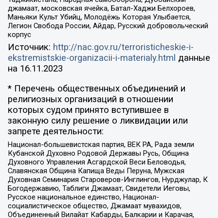
джамаат, московская ячейка, Батал-Хаджи Белхороев,
Маньяки Культ Убийц, Молодёжь Которая Улыбается,
Легион Свобода России, Айдар, Русский добровольческий
корпус
Источник:
http://nac.gov.ru/terroristicheskie-i-
ekstremistskie-organizacii-i-materialy.html
данные
на
16.11.2023
* Перечень общественных объединений и
религиозных организаций в отношении
которых судом принято вступившее в
законную силу решение о ликвидации или
запрете деятельности:
Национал-большевистская партия, ВЕК РА, Рада земли
Кубанской Духовно Родовой Державы Русь, Община
Духовного Управления Асгардской Веси Беловодья,
Славянская Община Капища Веды Перуна, Мужская
Духовная Семинария Староверов-Инглингов, Нурджулар, К
Богодержавию, Таблиги Джамаат, Свидетели Иеговы,
Русское национальное единство, Национал-
социалистическое общество, Джамаат мувахидов,
Объединенный Вилайат Кабарды, Балкарии и Карачая,