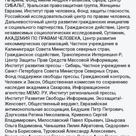
СИБАЛЬТ, Уральская правозащитная группа, Женщины
Евразии, Институт прав человека, Фонд защиты гласности,
Российский исследовательский центр по правам человека,
Дальневосточный центр развития гражданских инициатив
и социального партнерства, Гражданское действие, Центр
независимых социологических исследований, Сутяжник,
АКАДЕМИЯ ПО ПРАВАМ ЧЕЛОВЕКА, Центр развития
некоммерческих организаций, Частное учреждение в
Калининграде Совета Министров северных стран,
Гражданское содействие, Трансперенси Интернешнл-Р,
Центр Защиты Прав Средств Массовой Информации,
Институт развития прессы - Сибирь, Частное учреждение в
Санкт-Петербурге Совета Министров Северных Стран,
Фонд поддержки свободы прессы, Гражданский контроль,
Человек и Закон, Общественная комиссия по сохранению
наследия академика Сахарова, Информационное
агентство МЕМО. РУ, Институт региональной прессы,
Институт Развития Свободы Информации, Экозащита!-
Женсовет, Общественный вердикт, Евразийская
антимонопольная ассоциация, Бедушев Петр Петрович,
Дзугкоева Регина Николаевна, Кривенко Сергей
Владимирович, Милославский Павел Юрьевич, Шнырова
Ольга Вадимовна, Чанышева Лилия Айратовна, Сидорович
Ольга Борисовна, Туровский Александр Алексеевич,