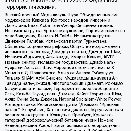
законодательством Российской Федерации
террористическими:
Высший военный Маджлисуль Шура Объединенных сил
моджахедов Кавказа, Конгресс народов Ичкерии и
Дагестана, База, Асбат аль-Ансар, Священная война,
Исламская группа, Братья-мусульмане, Партия исламского
освобождения, Лашкар-И-Тайба, Исламская группа,
Движение Талибан, Исламская партия Туркестана,
Общество социальных реформ, Общество возрождения
исламского наследия, Дом двух святых, Джунд аш-Шам,
Исламский джихад, Аль-Каида, Имарат Кавказ, АБТО,
Правый сектор, Исламское государство, Джабха аль-
Нусра ли-Ахль аш-Шам, Народное ополчение имени К.
Минина и Д. Пожарского, Аджр от Аллаха Субхану уа
Тагьаля SHAM, АУМ Синрике, Муджахеды джамаата Ат-
Тавхида Валь-Джихад, Чистопольский Джамаат, Рохнамо
ба суи давлати исломи, Террористическое сообщество
Сеть, Катиба Таухид валь-Джихад, Хайят Тахрир аш-Шам,
Ахлю Сунна Валь Джамаа, National Socialism/White Power,
Артподготовка, Религиозная группа “Джамаат “Красный
пахарь”, Колумбайн, Хатлонский джамаат, Мусульманская
религиозная группа п. Кушкуль г. Оренбург, Крымско-
татарский добровольческий батальон имени Номана
Челебиджихана, Азов, Партия исламского возрождения
Таджикистана, Народная самооборона, Дуббайский