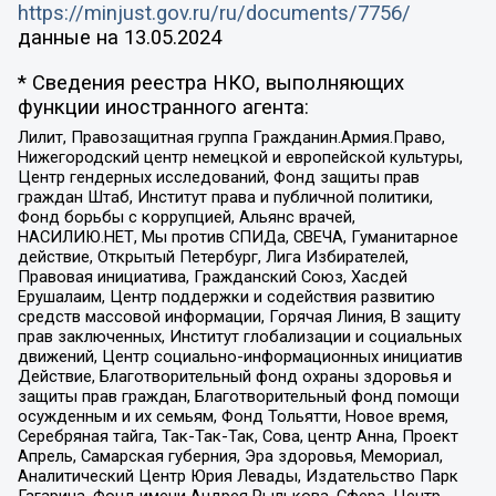
https://minjust.gov.ru/ru/documents/7756/
данные на
13.05.2024
* Сведения реестра НКО, выполняющих
функции иностранного агента:
Лилит, Правозащитная группа Гражданин.Армия.Право,
Нижегородский центр немецкой и европейской культуры,
Центр гендерных исследований, Фонд защиты прав
граждан Штаб, Институт права и публичной политики,
Фонд борьбы с коррупцией, Альянс врачей,
НАСИЛИЮ.НЕТ, Мы против СПИДа, СВЕЧА, Гуманитарное
действие, Открытый Петербург, Лига Избирателей,
Правовая инициатива, Гражданский Союз, Хасдей
Ерушалаим, Центр поддержки и содействия развитию
средств массовой информации, Горячая Линия, В защиту
прав заключенных, Институт глобализации и социальных
движений, Центр социально-информационных инициатив
Действие, Благотворительный фонд охраны здоровья и
защиты прав граждан, Благотворительный фонд помощи
осужденным и их семьям, Фонд Тольятти, Новое время,
Серебряная тайга, Так-Так-Так, Сова, центр Анна, Проект
Апрель, Самарская губерния, Эра здоровья, Мемориал,
Аналитический Центр Юрия Левады, Издательство Парк
Гагарина, Фонд имени Андрея Рылькова, Сфера, Центр