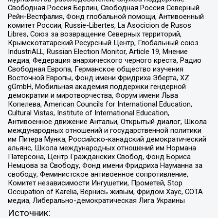
Свободная Россия Берлин, Свободная Россия Северный
Рейн-Вестфалия, Фонд глобальной помощи, Антивоенный
комитет России, Russie-Libertes, La Asocicion de Rusos
Libres, Союз за возвращение Северных территорий,
Крымскотатарский Ресурсный Центр, Глобальный союз
IndustriALL, Russian Election Monitor, Article 19, Мнение
медиа, Федерация анархического черного креста, Радио
Свободная Европа, Германское общество изучения
Восточной Европы, Фонд имени Фридриха Эберта, XZ
gGmbH, Мобильная академия поддержки гендерной
демократии и миротворчества, Форум имени Льва
Копелева, American Councils for International Education,
Cultural Vistas, Institute of International Education,
Антивоенное движение Антальи, Открытый диалог, Школа
международных отношений и государственной политики
им Питера Мунка, Российско-канадский демократический
альянс, Школа международных отношений им Нормана
Патерсона, Центр Гражданских Свобод, Фонд Бориса
Немцова за Свободу, Фонд имени Фридриха Науманна за
свободу, Феминистское антивоенное сопротивление,
Комитет независимости Ингушетии, Прометей, Stop
Occupation of Karelia, Вернись живым, Фридом Хаус, СОТА
медиа, Либерально-демократическая Лига Украины
Источник: