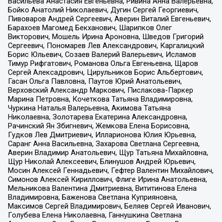
Васильева Анастасия Евгеньевна, Ривина Анна Валерьевна,
Бойко Анатолий Николаевич, Дугин Сергей Георгиевич,
Пивоваров Андрей Сергеевич, Аверин Виталий Евгеньевич,
Барахоев Магомед Бекханович, Шарипков Олег
Викторович, Мошель Ирина Ароновна, Шведов Григорий
Сергеевич, Пономарев Лев Александрович, Каргалицкий
Борис Юльевич, Созаев Валерий Валерьевич, Исламов
Тимур Рифгатович, Романова Ольга Евгеньевна, Щаров
Сергей Алексадрович, Цирульников Борис Альбертович,
Гасан Ольга Павловна, Паутов Юрий Анатольевич,
Верховский Александр Маркович, Пислакова-Паркер
Марина Петровна, Кочеткова Татьяна Владимировна,
Чуркина Наталья Валерьевна, Акимова Татьяна
Николаевна, Золотарева Екатерина Александровна,
Рачинский Ян Збигневич, Жемкова Елена Борисовна,
Гудков Лев Дмитриевич, Илларионова Юлия Юрьевна,
Саранг Анна Васильевна, Захарова Светлана Сергеевна,
Аверин Владимир Анатольевич, Щур Татьяна Михайловна,
Щур Николай Алексеевич, Блинушов Андрей Юрьевич,
Мосин Алексей Геннадьевич, Гефтер Валентин Михайлович,
Симонов Алексей Кириллович, Флиге Ирина Анатольевна,
Мельникова Валентина Дмитриевна, Вититинова Елена
Владимировна, Баженова Светлана Куприяновна,
Максимов Сергей Владимирович, Беляев Сергей Иванович,
Голубева Елена Николаевна, Ганнушкина Светлана