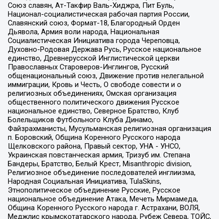
Союз славян, Ат-Такфир Валь-Хиджра, Пит Буль,
Национал-социалистическая рабочая партия России,
Славянский союз, Формат-18, Благородный Орден
Дьявола, Армия воли народа, Национальная
Социалистическая Инициатива города Череповца,
Духовно-Родовая Держава Русь, Русское национальное
единство, Древнерусской Инглистической церкви
Православных Староверов-Инглингов, Русский
общенациональный союз, Движение против нелегальной
иммиграции, Кровь и Честь, О свободе совести и о
религиозных объединениях, Омская организация
общественного политического движения Русское
национальное единство, Северное Братство, Клуб
Болельщиков Футбольного Клуба Динамо,
Файзрахманисты, Мусульманская религиозная организация
п. Боровский, Община Коренного Русского народа
Щелковского района, Правый сектор, УНА - УНСО,
Украинская повстанческая армия, Тризуб им. Степана
Бандеры, Братство, Белый Крест, Misanthropic division,
Религиозное объединение последователей инглиизма,
Народная Социальная Инициатива, TulaSkins,
Этнополитическое объединение Русские, Русское
национальное объединение Атака, Мечеть Мирмамеда,
Община Коренного Русского народа г. Астрахани, ВОЛЯ,
Меджлис крымскотатарского народа, Рубеж Севера, ТОЙС,