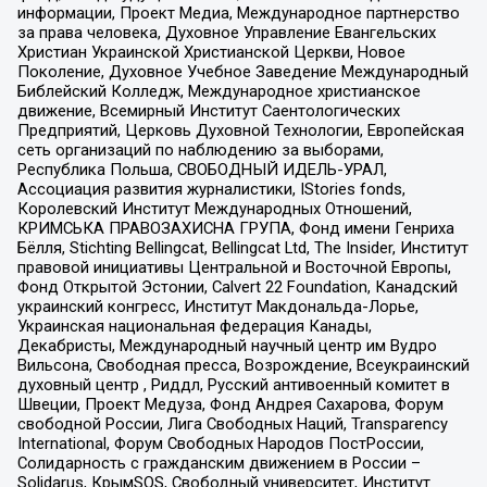
информации, Проект Медиа, Международное партнерство
за права человека, Духовное Управление Евангельских
Христиан Украинской Христианской Церкви, Новое
Поколение, Духовное Учебное Заведение Международный
Библейский Колледж, Международное христианское
движение, Всемирный Институт Саентологических
Предприятий, Церковь Духовной Технологии, Европейская
сеть организаций по наблюдению за выборами,
Республика Польша, СВОБОДНЫЙ ИДЕЛЬ-УРАЛ,
Ассоциация развития журналистики, IStories fonds,
Королевский Институт Международных Отношений,
КРИМСЬКА ПРАВОЗАХИСНА ГРУПА, Фонд имени Генриха
Бёлля, Stichting Bellingcat, Bellingcat Ltd, The Insider, Институт
правовой инициативы Центральной и Восточной Европы,
Фонд Открытой Эстонии, Calvert 22 Foundation, Канадский
украинский конгресс, Институт Макдональда-Лорье,
Украинская национальная федерация Канады,
Декабристы, Международный научный центр им Вудро
Вильсона, Свободная пресса, Возрождение, Всеукраинский
духовный центр , Риддл, Русский антивоенный комитет в
Швеции, Проект Медуза, Фонд Андрея Сахарова, Форум
свободной России, Лига Свободных Наций, Transparеncy
International, Форум Свободных Народов ПостРоссии,
Солидарность с гражданским движением в России –
Solidarus, КрымSOS, Свободный университет, Институт