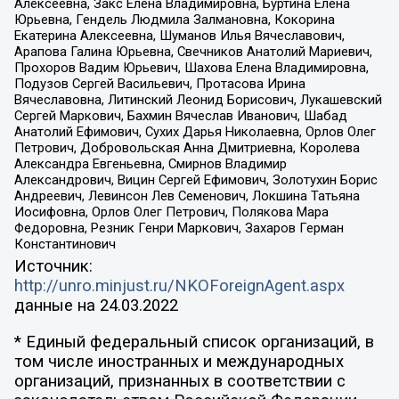
Алексеевна, Закс Елена Владимировна, Буртина Елена
Юрьевна, Гендель Людмила Залмановна, Кокорина
Екатерина Алексеевна, Шуманов Илья Вячеславович,
Арапова Галина Юрьевна, Свечников Анатолий Мариевич,
Прохоров Вадим Юрьевич, Шахова Елена Владимировна,
Подузов Сергей Васильевич, Протасова Ирина
Вячеславовна, Литинский Леонид Борисович, Лукашевский
Сергей Маркович, Бахмин Вячеслав Иванович, Шабад
Анатолий Ефимович, Сухих Дарья Николаевна, Орлов Олег
Петрович, Добровольская Анна Дмитриевна, Королева
Александра Евгеньевна, Смирнов Владимир
Александрович, Вицин Сергей Ефимович, Золотухин Борис
Андреевич, Левинсон Лев Семенович, Локшина Татьяна
Иосифовна, Орлов Олег Петрович, Полякова Мара
Федоровна, Резник Генри Маркович, Захаров Герман
Константинович
Источник:
http://unro.minjust.ru/NKOForeignAgent.aspx
данные на
24.03.2022
* Единый федеральный список организаций, в
том числе иностранных и международных
организаций, признанных в соответствии с