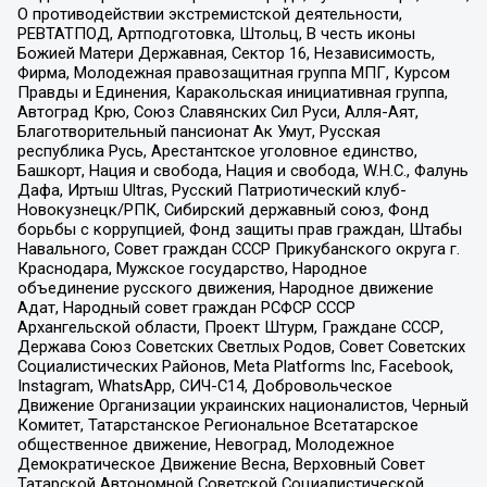
О противодействии экстремистской деятельности,
РЕВТАТПОД, Артподготовка, Штольц, В честь иконы
Божией Матери Державная, Сектор 16, Независимость,
Фирма, Молодежная правозащитная группа МПГ, Курсом
Правды и Единения, Каракольская инициативная группа,
Автоград Крю, Союз Славянских Сил Руси, Алля-Аят,
Благотворительный пансионат Ак Умут, Русская
республика Русь, Арестантское уголовное единство,
Башкорт, Нация и свобода, Нация и свобода, W.H.С., Фалунь
Дафа, Иртыш Ultras, Русский Патриотический клуб-
Новокузнецк/РПК, Сибирский державный союз, Фонд
борьбы с коррупцией, Фонд защиты прав граждан, Штабы
Навального, Совет граждан СССР Прикубанского округа г.
Краснодара, Мужское государство, Народное
объединение русского движения, Народное движение
Адат, Народный совет граждан РСФСР СССР
Архангельской области, Проект Штурм, Граждане СССР,
Держава Союз Советских Светлых Родов, Совет Советских
Социалистических Районов, Meta Platforms Inc, Facebook,
Instagram, WhatsApp, СИЧ-С14, Добровольческое
Движение Организации украинских националистов, Черный
Комитет, Татарстанское Региональное Всетатарское
общественное движение, Невоград, Молодежное
Демократическое Движение Весна, Верховный Совет
Татарской Автономной Советской Социалистической