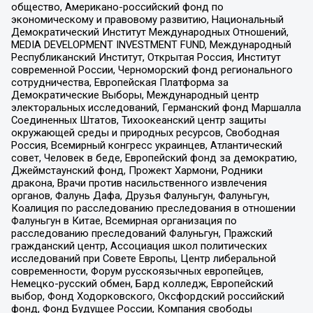
общество, Американо-российский фонд по
экономическому и правовому развитию, Национальный
Демократический Институт Международных Отношений,
MEDIA DEVELOPMENT INVESTMENT FUND, Международный
Республиканский Институт, Открытая Россия, Институт
современной России, Черноморский фонд регионального
сотрудничества, Европейская Платформа за
Демократические Выборы, Международный центр
электоральных исследований, Германский фонд Маршалла
Соединенных Штатов, Тихоокеанский центр защиты
окружающей среды и природных ресурсов, Свободная
Россия, Всемирный конгресс украинцев, Атлантический
совет, Человек в беде, Европейский фонд за демократию,
Джеймстаунский фонд, Прожект Хармони, Родники
дракона, Врачи против насильственного извлечения
органов, Фалунь Дафа, Друзья Фалуньгун, Фалуньгун,
Коалиция по расследованию преследования в отношении
Фалуньгун в Китае, Всемирная организация по
расследованию преследований Фалуньгун, Пражский
гражданский центр, Ассоциация школ политических
исследований при Совете Европы, Центр либеральной
современности, Форум русскоязычных европейцев,
Немецко-русский обмен, Бард колледж, Европейский
выбор, Фонд Ходорковского, Оксфордский российский
фонд, Фонд Будущее России, Компания свободы