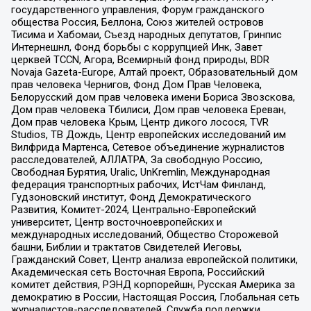
государственного управления, Форум гражданского
общества Россия, Беллона, Союз жителей островов
Тисима и Хабомаи, Съезд народных депутатов, Гринпис
Интернешнл, Фонд борьбы с коррупцией Инк, Завет
церквей TCCN, Агора, Всемирный фонд природы, BDR
Novaja Gazeta-Europe, Алтай проект, Образовательный дом
прав человека Чернигов, Фонд Дом Прав Человека,
Белорусский дом прав человека имени Бориса Звозскова,
Дом прав человека Тбилиси, Дом прав человека Ереван,
Дом прав человека Крым, Центр дикого лосося, TVR
Studios, ТВ Дождь, Центр европейских исследований им
Вилфрида Мартенса, Сетевое объединение журналистов
расследователей, АЛЛАТРА, За свободную Россию,
Свободная Бурятия, Uralic, UnKremlin, Международная
федерация транспортных рабочих, ИстЧам Финланд,
Гудзоновский институт, Фонд Демократического
Развития, Комитет-2024, Центрально-Европейский
университет, Центр восточноевропейских и
международных исследований, Общество Сторожевой
башни, Библии и трактатов Свидетелей Иеговы,
Гражданский Совет, Центр анализа европейской политики,
Академическая сеть Восточная Европа, Российский
комитет действия, РЭНД корпорейшн, Русская Америка за
демократию в России, Настоящая Россия, Глобальная сеть
журналистов-расследователей, Служба поддержки,