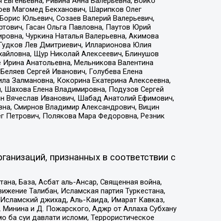
 Евгеньевна, Ривина Анна Валерьевна, Бойко
хоев Магомед Бекханович, Шарипков Олег
Борис Юльевич, Созаев Валерий Валерьевич,
тович, Гасан Ольга Павловна, Паутов Юрий
ровна, Чуркина Наталья Валерьевна, Акимова
 Гудков Лев Дмитриевич, Илларионова Юлия
ихайловна, Щур Николай Алексеевич, Блинушов
е Ирина Анатольевна, Мельникова Валентина
Беляев Сергей Иванович, Голубева Елена
ила Залмановна, Кокорина Екатерина Алексеевна,
, Шахова Елена Владимировна, Подузов Сергей
ин Вячеслав Иванович, Шабад Анатолий Ефимович,
вна, Смирнов Владимир Александрович, Вицин
ег Петрович, Полякова Мара Федоровна, Резник
ганизаций, признанных в соответствии с
на, База, Асбат аль-Ансар, Священная война,
ижение Талибан, Исламская партия Туркестана,
Исламский джихад, Аль-Каида, Имарат Кавказ,
 Минина и Д. Пожарского, Аджр от Аллаха Субхану
о ба суи давлати исломи, Террористическое