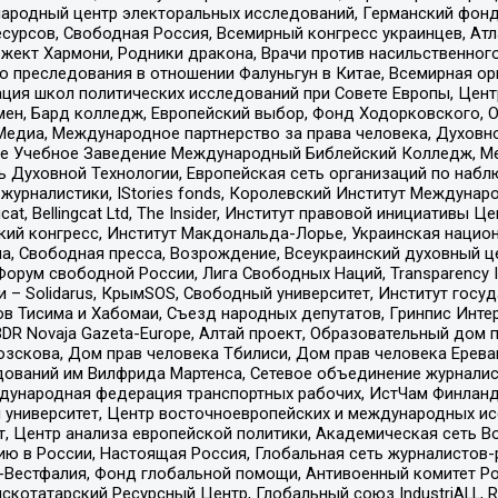
родный центр электоральных исследований, Германский фонд
рсов, Свободная Россия, Всемирный конгресс украинцев, Атла
ект Хармони, Родники дракона, Врачи против насильственного
ию преследования в отношении Фалуньгун в Китае, Всемирная о
ация школ политических исследований при Совете Европы, Цен
мен, Бард колледж, Европейский выбор, Фонд Ходорковского,
едиа, Международное партнерство за права человека, Духовно
ое Учебное Заведение Международный Библейский Колледж, М
ь Духовной Технологии, Европейская сеть организаций по наб
урналистики, IStories fonds, Королевский Институт Между
gcat, Bellingcat Ltd, The Insider, Институт правовой инициатив
инский конгресс, Институт Макдональда-Лорье, Украинская нац
, Свободная пресса, Возрождение, Всеукраинский духовный цен
орум свободной России, Лига Свободных Наций, Transparеncy I
– Solidarus, КрымSOS, Свободный университет, Институт госу
в Тисима и Хабомаи, Съезд народных депутатов, Гринпис Инте
DR Novaja Gazeta-Europe, Алтай проект, Образовательный дом 
зскова, Дом прав человека Тбилиси, Дом прав человека Ерева
едований им Вилфрида Мартенса, Сетевое объединение журнали
Международная федерация транспортных рабочих, ИстЧам Финлан
й университет, Центр восточноевропейских и международных и
, Центр анализа европейской политики, Академическая сеть Во
ю в России, Настоящая Россия, Глобальная сеть журналистов
естфалия, Фонд глобальной помощи, Антивоенный комитет России,
татарский Ресурсный Центр, Глобальный союз IndustriALL, Russi