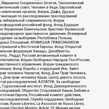
 Маршалла Соединенных Штатов, Тихоокеанский
нтический совет, Человек в беде, Европейский
 извлечения органов, Фалунь Дафа, Друзья
рганизация по расследованию преследований
тр либеральной современности, Форум
 Оксфордский российский фонд, Фонд Будущее
е Управление Евангельских Христиан Украинской
еждународное христианское движение, Всемирный
людению за выборами, Республика Польша,
народных Отношений, КРИМСЬКА ПРАВОЗАХИСНА
ы Центральной и Восточной Европы, Фонд Открытой
иональная федерация Канады, Декабристы,
тр , Риддл, Русский антивоенный комитет в
nternational, Форум Свободных Народов ПостРоссии,
дарственного управления, Форум гражданского
рнешнл, Фонд борьбы с коррупцией Инк, Завет
прав человека Чернигов, Фонд Дом Прав Человека,
н, Дом прав человека Крым, Центр дикого лосося,
стов расследователей, АЛЛАТРА, За свободную
д, Гудзоновский институт, Фонд Демократического
сследований, Общество Сторожевой башни, Библии и
сточная Европа, Российский комитет действия,
-расследователей, Служба поддержки, Свободная
 Russie-Libertes, La Asocicion de Rusos Libres,
an Election Monitor, Article 19, Мнение медиа,