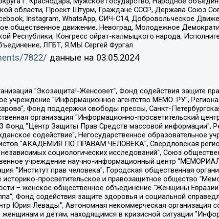
округа г. Краснодара, Мужское государство, Народное объедин
ой области, Проект Штурм, Граждане СССР, Держава Союз Сов
Facebook, Instagram, WhatsApp, СИЧ-С14, Добровольческое Движ
ское общественное движение, Невоград, Молодежное Демократ
ой Республики, Конгресс ойрат-калмыцкого народа, Исполнит
бъединение, ЛГБТ, Я.МЫ Сергей Фургал
uments/7822/
данные на
03.05.2024
Общество с ограниченной ответственностью "Радио Свободная Европа/Радио Свобода", Чешское информационное агентство "MEDIUM-ORIENT", Красноярская региональная общественная организация "Мы против СПИДа", Камалягин Денис Николаевич, Маркелов Сергей Евгеньевич, Пономарев Лев Александрович, Савицкая Людмила Алексеевна, Автономная некоммерческая организация "Центр по работе с проблемой насилия "НАСИЛИЮ.НЕТ", Межрегиональный профессиональный союз работников здравоохранения "Альянс врачей", Юридическое лицо, зарегистрированное в Латвийской Республике, SIA "Medusa Project" (регистрационный номер 40103797863, дата регистрации 10.06.2014), Некоммерческая организация "Фонд по борьбе с коррупцией", Автономная некоммерческая организация "Институт права и публичной политики", Баданин Роман Сергеевич, Гликин Максим Александрович, Железнова Мария Михайловна, Лукьянова Юлия Сергеевна, Маетная Елизавета Витальевна, Маняхин Петр Борисович, Чуракова Ольга Владимировна, Ярош Юлия Петровна, Юридическое лицо "The Insider SIA", зарегистрированное в Риге, Латвийская Республика (дата регистрации 26.06.2015), являющееся администратором доменного имени интернет-издания "The Insider SIA", https://theins.ru, Постернак Алексей Евгеньевич, Рубин Михаил Аркадьевич, Анин Роман Александрович, Юридическое лицо Istories fonds, зарегистрированное в Латвийской Республике (регистрационный номер 50008295751, дата регистрации 24.02.2020), Великовский Дмитрий Александрович, Долинина Ирина Николаевна, Мароховская Алеся Алексеевна, Шлейнов Роман Юрьевич, Шмагун Олеся Валентиновна, Общество с ограниченной ответственностью "Альтаир 2021", Общество с ограниченной ответственностью "Вега 2021", Общество с ограниченной ответственностью "Главный редактор 2021", Общество с ограниченной ответственностью "Ромашки монолит", Важенков Артем Валерьевич, Ивановская областная общественная организация "Центр гендерных исследований", Гурман Юрий Альбертович, Медиапроект "ОВД-Инфо", Егоров Владимир Владимирович, Жилинский Владимир Александрович, Общество с ограниченной ответственностью "ЗП", Иванова София Юрьевна, Карезина Инна Павловна, Кильтау Екатерина Викторовна, Петров Алексей Викторович, Пискунов Сергей Евгеньевич, Смирнов Сергей Сергеевич, Тихонов Михаил Сергеевич, Общество с ограниченной ответственностью "ЖУРНАЛИСТ-ИНОСТРАННЫЙ АГЕНТ", Арапова Галина Юрьевна, Вольтская Татьяна Анатольевна, Американская компания "Mason G.E.S. Anonymous Foundation" (США), являющаяся владельцем интернет-издания https://mnews.world/, Компания "Stichting Bellingcat", зарегистрированная в Нидерландах (дата регистрации 11.07.2018), Захаров Андрей Вячеславович, Клепиковская Екатерина Дмитриевна, Общество с ограниченной ответственностью "МЕМО", Перл Роман Александрович, Симонов Евгений Алексеевич, Соловьева Елена Анатольевна, Сотников Даниил Владимирович, Сурначева Елизавета Дмитриевна, Автономная некоммерческая организация по защите прав человека и информированию населения "Якутия – Наше Мнение", Общество с ограниченной ответственностью "Москоу диджитал медиа", с 26.01.2023 Общество с ограниченной ответственностью "Чайка Белые сады", Ветошкина Валерия Валерьевна, Заговора Максим Александрович, Межрегиональное общественное движение "Российская ЛГБТ - сеть", Оленичев Максим Владимирович, Павлов Иван Юрьевич, Скворцова Елена Сергеевна, Общество с ограниченной ответственностью "Как бы инагент", Кочетков Игорь Викторович, Общество с ограниченной ответственностью "Честные выборы", Еланчик Олег Александрович, Общество с ограниченной ответственностью "Нобелевский призыв", Гималова Регина Эмилевна, Григорьев Андрей Валерьевич, Григорьева Алина Александровна, Ассоциация по содействию защите прав призывников, альтернативнослужащих и военнослужащих "Правозащитная группа "Гражданин.Армия.Право", Хисамова Регина Фаритовна, Автономная некоммерческая организация по реализа