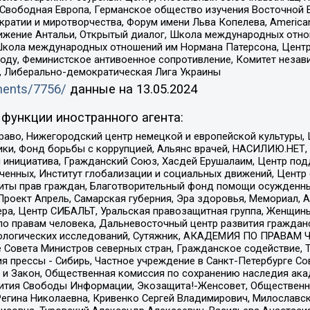
 Свободная Европа, Германское общество изучения Восточной 
и и миротворчества, Форум имени Льва Копелева, American Counci
ое движение Антальи, Открытый диалог, Школа международных отн
Школа международных отношений им Нормана Патерсона, Центр
ду, Феминистское антивоенное сопротивление, Комитет независ
а, Либерально-демократическая Лига Украины
uments/7756/
данные на
13.05.2024
функции иностранного агента:
раво, Нижегородский центр немецкой и европейской культуры,
тики, Фонд борьбы с коррупцией, Альянс врачей, НАСИЛИЮ.НЕТ,
я инициатива, Гражданский Союз, Хасдей Ерушалаим, Центр по
юченных, Институт глобализации и социальных движений, Цент
ты прав граждан, Благотворительный фонд помощи осужденным
а, Проект Апрель, Самарская губерния, Эра здоровья, Мемориал
ера, Центр СИБАЛЬТ, Уральская правозащитная группа, Женщины
по правам человека, Дальневосточный центр развития гражданс
ологических исследований, Сутяжник, АКАДЕМИЯ ПО ПРАВАМ Ч
е Совета Министров северных стран, Гражданское содействие,
я прессы - Сибирь, Частное учреждение в Санкт-Петербурге С
 и Закон, Общественная комиссия по сохранению наследия ак
звития Свободы Информации, Экозащита!-Женсовет, Общественн
Регина Николаевна, Кривенко Сергей Владимирович, Милославс