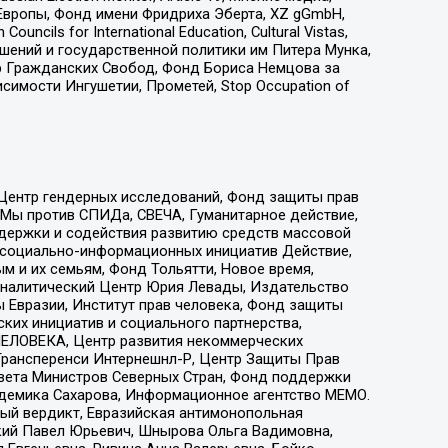
Европы, Фонд имени Фридриха Эберта, XZ gGmbH,
ls for International Education, Cultural Vistas,
ошений и государственной политики им Питера Мунка,
 Гражданских Свобод, Фонд Бориса Немцова за
имости Ингушетии, Прометей, Stop Occupation of
 Центр гендерных исследований, Фонд защиты прав
 Мы против СПИДа, СВЕЧА, Гуманитарное действие,
ддержки и содействия развитию средств массовой
р социально-информационных инициатив Действие,
 и их семьям, Фонд Тольятти, Новое время,
, Аналитический Центр Юрия Левады, Издательство
 Евразии, Институт прав человека, Фонд защиты
ких инициатив и социального партнерства,
ЕЛОВЕКА, Центр развития некоммерческих
 Трансперенси Интернешнл-Р, Центр Защиты Прав
овета Министров Северных Стран, Фонд поддержки
адемика Сахарова, Информационное агентство МЕМО.
ый вердикт, Евразийская антимонопольная
кий Павел Юрьевич, Шнырова Ольга Вадимовна,