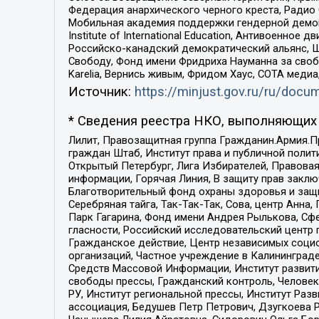
Федерация анархического черного креста, Радио
Мобильная академия поддержки гендерной демократи
Institute of International Education, Антивоенн
Российско-канадский демократический альянс, 
Свободу, Фонд имени Фридриха Науманна за свобо
Karelia, Вернись живым, Фридом Хаус, СОТА меди
Источник:
https://minjust.gov.ru/ru/doc
* Сведения реестра НКО, выполняющих 
Лилит, Правозащитная группа Гражданин.Армия.П
граждан Штаб, Институт права и публичной поли
Открытый Петербург, Лига Избирателей, Правова
информации, Горячая Линия, В защиту прав закл
Благотворительный фонд охраны здоровья и защи
Серебряная тайга, Так-Так-Так, Сова, центр Анн
Парк Гагарина, Фонд имени Андрея Рылькова, Сф
гласности, Российский исследовательский центр 
Гражданское действие, Центр независимых соци
организаций, Частное учреждение в Калининград
Средств Массовой Информации, Институт развити
свободы прессы, Гражданский контроль, Человек
РУ, Институт региональной прессы, Институт Ра
ассоциация, Бедушев Петр Петрович, Дзугкоева 