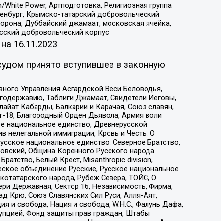
/White Power, Артподготовка, Религиозная группа
Оренбург, Крымско-татарский добровольческий
орона, Дуббайский джамаат, московская ячейка,
усский добровольческий корпус
 на
16.11.2023
судом принято вступившее в законную
вного Управления Асгардской Веси Беловодья,
годержавию, Таблиги Джамаат, Свидетели Иеговы,
айат Кабарды, Балкарии и Карачая, Союз славян,
т-18, Благородный Орден Дьявола, Армия воли
ое национальное единство, Древнерусской
 нелегальной иммиграции, Кровь и Честь, О
усское национальное единство, Северное Братство,
ровский, Община Коренного Русского народа
атство, Белый Крест, Misanthropic division,
еское объединение Русские, Русское национальное
котатарского народа, Рубеж Севера, ТОЙС, О
ри Державная, Сектор 16, Независимость, Фирма,
д Крю, Союз Славянских Сил Руси, Алля-Аят,
я и свобода, Нация и свобода, W.H.С., Фалунь Дафа,
рупцией, Фонд защиты прав граждан, Штабы