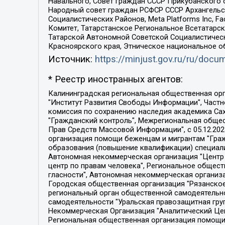
Навального, Совет граждан СССР Прикубанского 
Народный совет граждан РСФСР СССР Архангельск
Социалистических Районов, Meta Platforms Inc, 
Комитет, Татарстанское Региональное Всетатар
Татарской Автономной Советской Социалистическ
Красноярского края, Этническое национальное о
Источник:
https://minjust.gov.ru/ru/doc
* Реестр иностранных агентов:
Калининградская региональная общественная организация "Экозащита!-Женсовет", Фонд содействия защите прав и свобод граждан "Общественный вердикт", Фонд "Институт Развития Свободы Информации", Частное учреждение "Информационное агентство МЕМО. РУ", Региональная общественная организация "Общественная комиссия по сохранению наследия академика Сахарова", Фонд поддержки свободы прессы, Санкт-Петербургская общественная правозащитная организация "Гражданский контроль", Межрегиональная общественная организация "Информационно-просветительский центр "Мемориал", Региональный Фонд "Центр Защиты Прав Средств Массовой Информации", с 05.12.2023 Фонд "Центр Защиты Прав Средств массовой информации", Региональная общественная благотворительная организация помощи беженцам и мигрантам "Гражданское содействие", Негосударственное образовательное учреждение дополнительного профессионального образования (повышение квалификации) специалистов "АКАДЕМИЯ ПО ПРАВАМ ЧЕЛОВЕКА", Свердловская региональная общественная организация "Сутяжник", Автономная некоммерческая организация "Центр независимых социологических исследований", Союз общественных объединений "Российский исследовательский центр по правам человека", Региональное общественное учреждение научно-информационный центр "МЕМОРИАЛ", Некоммерческая организация "Фонд защиты гласности", Автономная некоммерческая организация "Институт прав человека", Городская общественная организация "Екатеринбургское общество "МЕМОРИАЛ", Городская общественная организация "Рязанское историко-просветительское и правозащитное общество "Мемориал" (Рязанский Мемориал), Челябинский региональный орган общественной самодеятельности – женское общественное объединение "Женщины Евразии", Челябинский региональный орган общественной самодеятельности "Уральская правозащитная группа", Фонд содействия защите здоровья и социальной справедливости имени Андрея Рылькова, Автономная Некоммерческая Организация "Аналитический Центр Юрия Левады", Автономная некоммерческая организация социальной поддержки населения "Проект Апрель", Региональная общественная организация помощи женщинам и детям, находящимся в кризисной ситуации "Информационно-методический центр "Анна", Фонд содействия развитию массовых коммуникаций и правовому просвещению "Так-так-Так", Фонд содействия устойчивому развитию "Серебряная тайга", Свердловский региональный общественный фонд социальных проектов "Новое время", "Idel.Реалии", Кавказ.Реалии, Крым.Реалии, Телеканал Настоящее Время, Татаро-башкирская служба Радио Свобода (Azatliq Radiosi), Радио Свободная Европа/Радио Свобода (PCE/PC), "Сибирь.Реалии", "Фактограф", Благотворительный фонд помощи осужденным и их семьям, Автономная некоммерческая организация "Институт глобализации и социальных движений", Фонд "В защиту прав заключенных", Частное учреждение "Центр поддержки и содействия развитию средств массовой информации", Пензенский региональный общественный благотворительный фонд "Гражданский союз", "Север.Реалии", Некоммерческая организация Фонд "Правовая инициатива", 