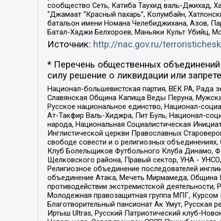
сообщество Сеть, Катиба Таухид валь-Джихад, Хай
“Джамаат “Красный пахарь”, Колумбайн, Хатлонск
батальон имени Номана Челебиджихана, Азов, Па
Батал-Хаджи Белхороев, Маньяки Культ Убийц, М
Источник:
http://nac.gov.ru/terroristichesk
* Перечень общественных объединений 
силу решение о ликвидации или запрете
Национал-большевистская партия, ВЕК РА, Рада 
Славянская Община Капища Веды Перуна, Мужская
Русское национальное единство, Национал-социа
Ат-Такфир Валь-Хиджра, Пит Буль, Национал-соц
народа, Национальная Социалистическая Инициат
Инглистической церкви Православных Староверов
свободе совести и о религиозных объединениях,
Клуб Болельщиков Футбольного Клуба Динамо, Фа
Щелковского района, Правый сектор, УНА - УНСО, У
Религиозное объединение последователей инглии
объединение Атака, Мечеть Мирмамеда, Община К
противодействии экстремистской деятельности, 
Молодежная правозащитная группа МПГ, Курсом П
Благотворительный пансионат Ак Умут, Русская ре
Иртыш Ultras, Русский Патриотический клуб-Нов