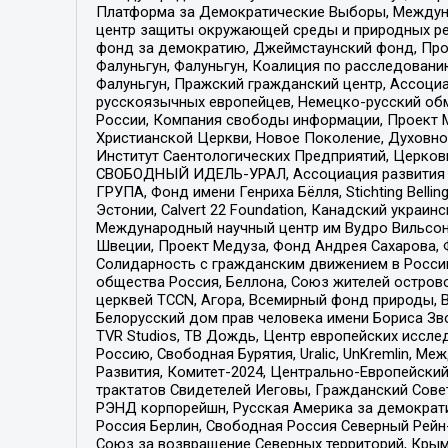
Платформа за Демократические Выборы, Междуна
центр защиты окружающей среды и природных ресу
фонд за демократию, Джеймстаунский фонд, Прож
Фалуньгун, Фалуньгун, Коалиция по расследован
Фалуньгун, Пражский гражданский центр, Ассоци
русскоязычных европейцев, Немецко-русский об
России, Компания свободы информации, Проект М
Христианской Церкви, Новое Поколение, Духовн
Институт Саентологических Предприятий, Церков
СВОБОДНЫЙ ИДЕЛЬ-УРАЛ, Ассоциация развития ж
ГРУПА, Фонд имени Генриха Бёлля, Stichting Bellin
Эстонии, Calvert 22 Foundation, Канадский укра
Международный научный центр им Вудро Вильсона
Швеции, Проект Медуза, Фонд Андрея Сахарова, Ф
Солидарность с гражданским движением в России 
общества Россия, Беллона, Союз жителей острово
церквей TCCN, Агора, Всемирный фонд природы, B
Белорусский дом прав человека имени Бориса Зво
TVR Studios, ТВ Дождь, Центр европейских иссл
Россию, Свободная Бурятия, Uralic, UnKremlin, 
Развития, Комитет-2024, Центрально-Европейски
трактатов Свидетелей Иеговы, Гражданский Совет
РЭНД корпорейшн, Русская Америка за демократи
Россия Берлин, Свободная Россия Северный Рейн-В
Союз за возвращение Северных территорий, Крымско