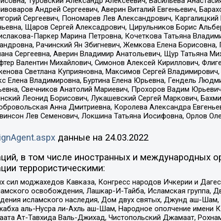
совна, Туровский Александр Алексеевич, Васильева Анастасия
Пивоваров Андрей Сергеевич, Аверин Виталий Евгеньевич, Бара
горий Сергеевич, Пономарев Лев Александрович, Каргалицкий 
ньевна, Щаров Сергей Алексадрович, Цирульников Борис Альбер
ислакова-Паркер Марина Петровна, Кочеткова Татьяна Владими
сандровна, Рачинский Ян Збигневич, Жемкова Елена Борисовна,
лана Сергеевна, Аверин Владимир Анатольевич, Щур Татьяна М
фтер Валентин Михайлович, Симонов Алексей Кириллович, Флиг
женова Светлана Куприяновна, Максимов Сергей Владимирович, 
кс Елена Владимировна, Буртина Елена Юрьевна, Гендель Людм
евна, Свечников Анатолий Мариевич, Прохоров Вадим Юрьевич
инский Леонид Борисович, Лукашевский Сергей Маркович, Бахм
Добровольская Анна Дмитриевна, Королева Александра Евгенье
евинсон Лев Семенович, Локшина Татьяна Иосифовна, Орлов Ол
ignAgent.aspx
данные на
24.03.2022
ций, в том числе иностранных и международных ор
ции террористическими:
ил моджахедов Кавказа, Конгресс народов Ичкерии и Дагеста
ламского освобождения, Лашкар-И-Тайба, Исламская группа, Дв
ения исламского наследия, Дом двух святых, Джунд аш-Шам, 
жабха аль-Нусра ли-Ахль аш-Шам, Народное ополчение имени К.
ата Ат-Тавхида Валь-Джихад, Чистопольский Джамаат, Рохнам