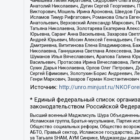
Чанышева Лилия Айратовна, Сидорович Ольга Бори
Анатолий Николаевич, Дугин Сергей Георгиевич, 
Викторович, Мошель Ирина Ароновна, Шведов Гри
Исламов Тимур Рифгатович, Романова Ольга Евге
Анатольевич, Верховский Александр Маркович, П
Татьяна Николаевна, Золотарева Екатерина Алек
Юрьевна, Саранг Анна Васильевна, Захарова Свет
Андрей Юрьевич, Мосин Алексей Геннадьевич, Ге
Дмитриевна, Вититинова Елена Владимировна, Ба
Николаевна, Ганнушкина Светлана Алексеевна, За
Шуманов Илья Вячеславович, Арапова Галина Юрь
Васильевич, Протасова Ирина Вячеславовна, Лит
Сухих Дарья Николаевна, Орлов Олег Петрович, 
Сергей Ефимович, Золотухин Борис Андреевич, Л
Генри Маркович, Захаров Герман Константинович
Источник:
http://unro.minjust.ru/NKOFore
* Единый федеральный список организа
законодательством Российской Федера
Высший военный Маджлисуль Шура Объединенных с
Исламская группа, Братья-мусульмане, Партия ис
Общество социальных реформ, Общество возрожд
АБТО, Правый сектор, Исламское государство, Д
уа Тагьаля SHAM, АУМ Синрике, Муджахеды джама