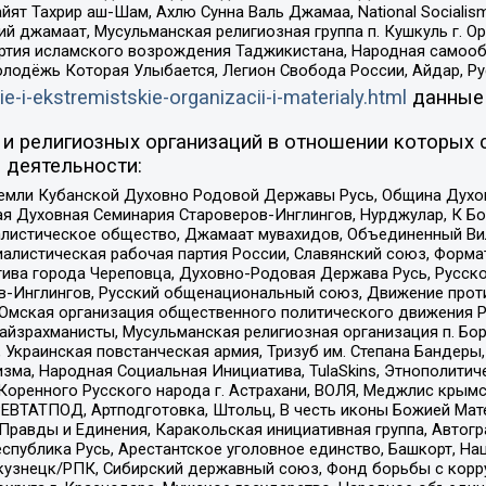
ят Тахрир аш-Шам, Ахлю Сунна Валь Джамаа, National Socialism
ий джамаат, Мусульманская религиозная группа п. Кушкуль г. 
ртия исламского возрождения Таджикистана, Народная самооб
олодёжь Которая Улыбается, Легион Свобода России, Айдар, Р
ie-i-ekstremistskie-organizacii-i-materialy.html
данные
и религиозных организаций в отношении которых 
 деятельности:
земли Кубанской Духовно Родовой Державы Русь, Община Духо
 Духовная Семинария Староверов-Инглингов, Нурджулар, К Бо
листическое общество, Джамаат мувахидов, Объединенный Вил
иалистическая рабочая партия России, Славянский союз, Форма
ива города Череповца, Духовно-Родовая Держава Русь, Русск
-Инглингов, Русский общенациональный союз, Движение против
 Омская организация общественного политического движения Р
йзрахманисты, Мусульманская религиозная организация п. Бо
краинская повстанческая армия, Тризуб им. Степана Бандеры, Бр
зма, Народная Социальная Инициатива, TulaSkins, Этнополитич
оренного Русского народа г. Астрахани, ВОЛЯ, Меджлис крымс
РЕВТАТПОД, Артподготовка, Штольц, В честь иконы Божией Мате
равды и Единения, Каракольская инициативная группа, Автогра
спублика Русь, Арестантское уголовное единство, Башкорт, Наци
окузнецк/РПК, Сибирский державный союз, Фонд борьбы с кор