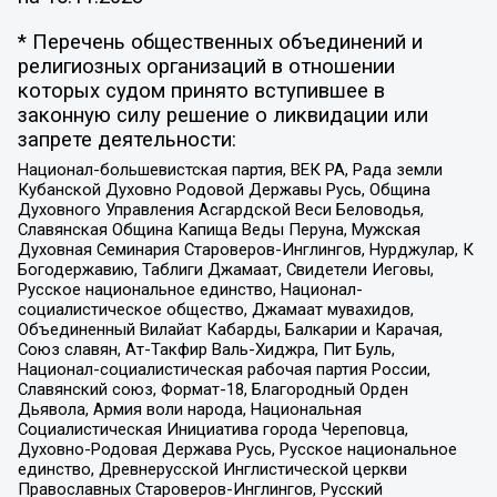
* Перечень общественных объединений и
религиозных организаций в отношении
которых судом принято вступившее в
законную силу решение о ликвидации или
запрете деятельности:
Национал-большевистская партия, ВЕК РА, Рада земли
Кубанской Духовно Родовой Державы Русь, Община
Духовного Управления Асгардской Веси Беловодья,
Славянская Община Капища Веды Перуна, Мужская
Духовная Семинария Староверов-Инглингов, Нурджулар, К
Богодержавию, Таблиги Джамаат, Свидетели Иеговы,
Русское национальное единство, Национал-
социалистическое общество, Джамаат мувахидов,
Объединенный Вилайат Кабарды, Балкарии и Карачая,
Союз славян, Ат-Такфир Валь-Хиджра, Пит Буль,
Национал-социалистическая рабочая партия России,
Славянский союз, Формат-18, Благородный Орден
Дьявола, Армия воли народа, Национальная
Социалистическая Инициатива города Череповца,
Духовно-Родовая Держава Русь, Русское национальное
единство, Древнерусской Инглистической церкви
Православных Староверов-Инглингов, Русский