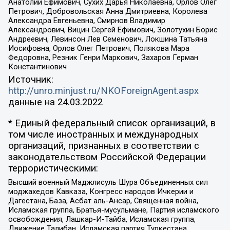
Анатолий Ефимович, Сухих Дарья Николаевна, Орлов Олег
Петрович, Добровольская Анна Дмитриевна, Королева
Александра Евгеньевна, Смирнов Владимир
Александрович, Вицин Сергей Ефимович, Золотухин Борис
Андреевич, Левинсон Лев Семенович, Локшина Татьяна
Иосифовна, Орлов Олег Петрович, Полякова Мара
Федоровна, Резник Генри Маркович, Захаров Герман
Константинович
Источник:
http://unro.minjust.ru/NKOForeignAgent.aspx
данные на
24.03.2022
* Единый федеральный список организаций, в
том числе иностранных и международных
организаций, признанных в соответствии с
законодательством Российской Федерации
террористическими:
Высший военный Маджлисуль Шура Объединенных сил
моджахедов Кавказа, Конгресс народов Ичкерии и
Дагестана, База, Асбат аль-Ансар, Священная война,
Исламская группа, Братья-мусульмане, Партия исламского
освобождения, Лашкар-И-Тайба, Исламская группа,
Движение Талибан, Исламская партия Туркестана,