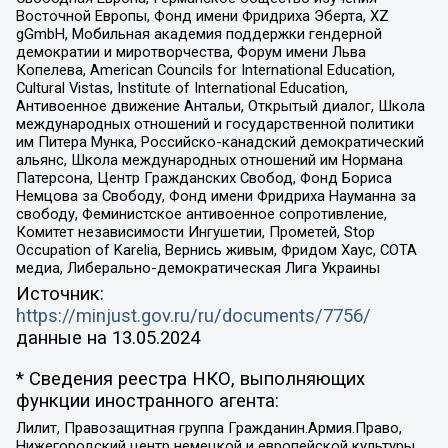
Восточной Европы, Фонд имени Фридриха Эберта, XZ
gGmbH, Мобильная академия поддержки гендерной
демократии и миротворчества, Форум имени Льва
Копелева, American Councils for International Education,
Cultural Vistas, Institute of International Education,
Антивоенное движение Антальи, Открытый диалог, Школа
международных отношений и государственной политики
им Питера Мунка, Российско-канадский демократический
альянс, Школа международных отношений им Нормана
Патерсона, Центр Гражданских Свобод, Фонд Бориса
Немцова за Свободу, Фонд имени Фридриха Науманна за
свободу, Феминистское антивоенное сопротивление,
Комитет независимости Ингушетии, Прометей, Stop
Occupation of Karelia, Вернись живым, Фридом Хаус, СОТА
медиа, Либерально-демократическая Лига Украины
Источник:
https://minjust.gov.ru/ru/documents/7756/
данные на
13.05.2024
* Сведения реестра НКО, выполняющих
функции иностранного агента:
Лилит, Правозащитная группа Гражданин.Армия.Право,
Нижегородский центр немецкой и европейской культуры,