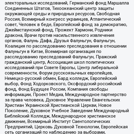
электоральных исследований, Германский фонд Маршалла
Соединенных Штатов, Тихоокеанский центр защиты
окружающей среды и природных ресурсов, Свободная
Россия, Всемирный конгресс украинцев, Атлантический
совет, Человек в беде, Европейский фонд за демократию,
Джеймстаунский фонд, Прожект Хармони, Родники
дракона, Врачи против насильственного извлечения
органов, Фалунь Дафа, Друзья Фалуньгун, Фалуньгун,
Коалиция по расследованию преследования в отношении
Фалуньгун в Китае, Всемирная организация по
расследованию преследований Фалуньгун, Пражский
гражданский центр, Ассоциация школ политических
исследований при Совете Европы, Центр либеральной
современности, Форум русскоязычных европейцев,
Немецко-русский обмен, Бард колледж, Европейский
выбор, Фонд Ходорковского, Оксфордский российский
фонд, Фонд Будущее России, Компания свободы
информации, Проект Медиа, Международное партнерство
за права человека, Духовное Управление Евангельских
Христиан Украинской Христианской Церкви, Новое
Поколение, Духовное Учебное Заведение Международный
Библейский Колледж, Международное христианское
движение, Всемирный Институт Саентологических
Предприятий, Церковь Духовной Технологии, Европейская
сеть организаций по наблюдению за выборами,