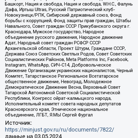
Башкорт, Нация и свобода, Нация и свобода, W.H.С., Фалунь
Дафа, Иртыш Ultras, Русский Патриотический клуб-
Новокузнецк/РПК, Сибирский державный союз, Фонд
борьбы с коррупцией, Фонд защиты прав граждан, Штабы
Навального, Совет граждан СССР Прикубанского округа г.
Краснодара, Мужское государство, Народное
объединение русского движения, Народное движение
Адат, Народный совет граждан РСФСР СССР
Архангельской области, Проект Штурм, Граждане СССР,
Держава Союз Советских Светлых Родов, Совет Советских
Социалистических Районов, Meta Platforms Inc, Facebook,
Instagram, WhatsApp, СИЧ-С14, Добровольческое
Движение Организации украинских националистов, Черный
Комитет, Татарстанское Региональное Всетатарское
общественное движение, Невоград, Молодежное
Демократическое Движение Весна, Верховный Совет
Татарской Автономной Советской Социалистической
Республики, Конгресс ойрат-калмыцкого народа,
Исполнительный комитет совета народных депутатов
Красноярского края, Этническое национальное
объединение, ЛГБТ, Я.МЫ Сергей Фургал
Источник:
https://minjust.gov.ru/ru/documents/7822/
данные на
03.05.2024