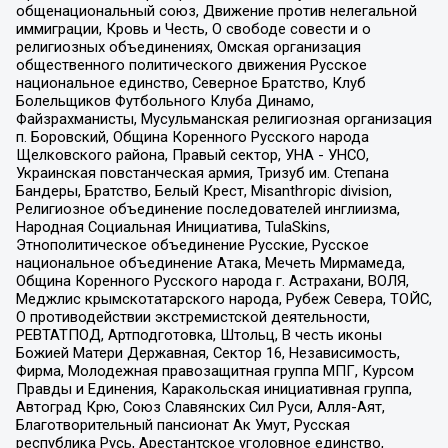
общенациональный союз, Движение против нелегальной
иммиграции, Кровь и Честь, О свободе совести и о
религиозных объединениях, Омская организация
общественного политического движения Русское
национальное единство, Северное Братство, Клуб
Болельщиков Футбольного Клуба Динамо,
Файзрахманисты, Мусульманская религиозная организация
п. Боровский, Община Коренного Русского народа
Щелковского района, Правый сектор, УНА - УНСО,
Украинская повстанческая армия, Тризуб им. Степана
Бандеры, Братство, Белый Крест, Misanthropic division,
Религиозное объединение последователей инглиизма,
Народная Социальная Инициатива, TulaSkins,
Этнополитическое объединение Русские, Русское
национальное объединение Атака, Мечеть Мирмамеда,
Община Коренного Русского народа г. Астрахани, ВОЛЯ,
Меджлис крымскотатарского народа, Рубеж Севера, ТОЙС,
О противодействии экстремистской деятельности,
РЕВТАТПОД, Артподготовка, Штольц, В честь иконы
Божией Матери Державная, Сектор 16, Независимость,
Фирма, Молодежная правозащитная группа МПГ, Курсом
Правды и Единения, Каракольская инициативная группа,
Автоград Крю, Союз Славянских Сил Руси, Алля-Аят,
Благотворительный пансионат Ак Умут, Русская
республика Русь, Арестантское уголовное единство,