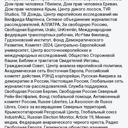
Дом прав человека Тбилиси, Дом прав человека Ереван,
Дом прав человека Крым, Центр дикого лосося, TVR
Studios, ТВ Дождь, Центр европейских исследований им
Вилфрида Мартенса, Сетевое объединение журналистов
расследователей, АЛЛАТРА, За свободную Россию,
Свободная Бурятия, Uralic, UnKremlin, Международная
федерация транспортных рабочих, ИстЧам Финланд,
Гудзоновский институт, Фонд Демократического
Развития, Комитет-2024, Центрально-Европейский
университет, Центр восточноевропейских и
международных исследований, Общество Сторожевой
башни, Библии и трактатов Свидетелей Иеговы,
Гражданский Совет, Центр анализа европейской политики,
Академическая сеть Восточная Европа, Российский
комитет действия, РЭНД корпорейшн, Русская Америка за
демократию в России, Настоящая Россия, Глобальная сеть
журналистов-расследователей, Служба поддержки,
Свободная Россия Берлин, Свободная Россия Северный
Рейн-Вестфалия, Фонд глобальной помощи, Антивоенный
комитет России, Russie-Libertes, La Asocicion de Rusos
Libres, Союз за возвращение Северных территорий,
Крымскотатарский Ресурсный Центр, Глобальный союз
IndustriALL, Russian Election Monitor, Article 19, Мнение
медиа, Федерация анархического черного креста, Радио
Свободная Европа, Германское общество изучения