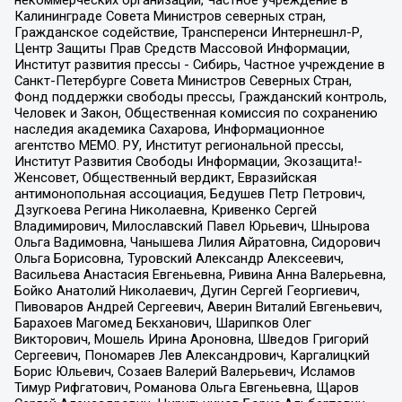
Калининграде Совета Министров северных стран,
Гражданское содействие, Трансперенси Интернешнл-Р,
Центр Защиты Прав Средств Массовой Информации,
Институт развития прессы - Сибирь, Частное учреждение в
Санкт-Петербурге Совета Министров Северных Стран,
Фонд поддержки свободы прессы, Гражданский контроль,
Человек и Закон, Общественная комиссия по сохранению
наследия академика Сахарова, Информационное
агентство МЕМО. РУ, Институт региональной прессы,
Институт Развития Свободы Информации, Экозащита!-
Женсовет, Общественный вердикт, Евразийская
антимонопольная ассоциация, Бедушев Петр Петрович,
Дзугкоева Регина Николаевна, Кривенко Сергей
Владимирович, Милославский Павел Юрьевич, Шнырова
Ольга Вадимовна, Чанышева Лилия Айратовна, Сидорович
Ольга Борисовна, Туровский Александр Алексеевич,
Васильева Анастасия Евгеньевна, Ривина Анна Валерьевна,
Бойко Анатолий Николаевич, Дугин Сергей Георгиевич,
Пивоваров Андрей Сергеевич, Аверин Виталий Евгеньевич,
Барахоев Магомед Бекханович, Шарипков Олег
Викторович, Мошель Ирина Ароновна, Шведов Григорий
Сергеевич, Пономарев Лев Александрович, Каргалицкий
Борис Юльевич, Созаев Валерий Валерьевич, Исламов
Тимур Рифгатович, Романова Ольга Евгеньевна, Щаров