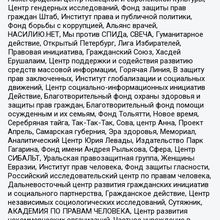
Центр гендерных исследований, Фонд защиты прав
граждан Штаб, Институт права и публичной политики,
Фонд борьбы с коррупцией, Альянс врачей,
НАСИЛИЮ.НЕТ, Мы против СПИДа, СВЕЧА, Гуманитарное
действие, Открытый Петербург, Лига Избирателей,
Правовая инициатива, Гражданский Союз, Хасдей
Ерушалаим, Центр поддержки и содействия развитию
средств массовой информации, Горячая Линия, В защиту
прав заключенных, Институт глобализации и социальных
движений, Центр социально-информационных инициатив
Действие, Благотворительный фонд охраны здоровья и
защиты прав граждан, Благотворительный фонд помощи
осужденным и их семьям, Фонд Тольятти, Новое время,
Серебряная тайга, Так-Так-Так, Сова, центр Анна, Проект
Апрель, Самарская губерния, Эра здоровья, Мемориал,
Аналитический Центр Юрия Левады, Издательство Парк
Гагарина, Фонд имени Андрея Рылькова, Сфера, Центр
СИБАЛЬТ, Уральская правозащитная группа, Женщины
Евразии, Институт прав человека, Фонд защиты гласности,
Российский исследовательский центр по правам человека,
Дальневосточный центр развития гражданских инициатив
и социального партнерства, Гражданское действие, Центр
независимых социологических исследований, Сутяжник,
АКАДЕМИЯ ПО ПРАВАМ ЧЕЛОВЕКА, Центр развития
некоммерческих организаций, Частное учреждение в