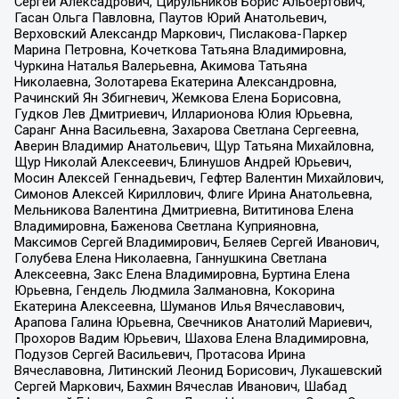
Сергей Алексадрович, Цирульников Борис Альбертович,
Гасан Ольга Павловна, Паутов Юрий Анатольевич,
Верховский Александр Маркович, Пислакова-Паркер
Марина Петровна, Кочеткова Татьяна Владимировна,
Чуркина Наталья Валерьевна, Акимова Татьяна
Николаевна, Золотарева Екатерина Александровна,
Рачинский Ян Збигневич, Жемкова Елена Борисовна,
Гудков Лев Дмитриевич, Илларионова Юлия Юрьевна,
Саранг Анна Васильевна, Захарова Светлана Сергеевна,
Аверин Владимир Анатольевич, Щур Татьяна Михайловна,
Щур Николай Алексеевич, Блинушов Андрей Юрьевич,
Мосин Алексей Геннадьевич, Гефтер Валентин Михайлович,
Симонов Алексей Кириллович, Флиге Ирина Анатольевна,
Мельникова Валентина Дмитриевна, Вититинова Елена
Владимировна, Баженова Светлана Куприяновна,
Максимов Сергей Владимирович, Беляев Сергей Иванович,
Голубева Елена Николаевна, Ганнушкина Светлана
Алексеевна, Закс Елена Владимировна, Буртина Елена
Юрьевна, Гендель Людмила Залмановна, Кокорина
Екатерина Алексеевна, Шуманов Илья Вячеславович,
Арапова Галина Юрьевна, Свечников Анатолий Мариевич,
Прохоров Вадим Юрьевич, Шахова Елена Владимировна,
Подузов Сергей Васильевич, Протасова Ирина
Вячеславовна, Литинский Леонид Борисович, Лукашевский
Сергей Маркович, Бахмин Вячеслав Иванович, Шабад