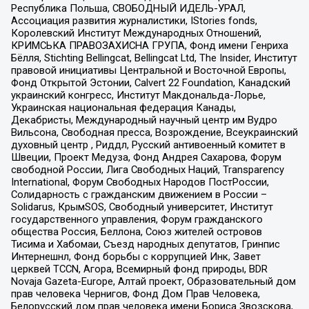
Республика Польша, СВОБОДНЫЙ ИДЕЛЬ-УРАЛ,
Ассоциация развития журналистики, IStories fonds,
Королевский Институт Международных Отношений,
КРИМСЬКА ПРАВОЗАХИСНА ГРУПА, Фонд имени Генриха
Бёлля, Stichting Bellingcat, Bellingcat Ltd, The Insider, Институт
правовой инициативы Центральной и Восточной Европы,
Фонд Открытой Эстонии, Calvert 22 Foundation, Канадский
украинский конгресс, Институт Макдональда-Лорье,
Украинская национальная федерация Канады,
Декабристы, Международный научный центр им Вудро
Вильсона, Свободная пресса, Возрождение, Всеукраинский
духовный центр , Риддл, Русский антивоенный комитет в
Швеции, Проект Медуза, Фонд Андрея Сахарова, Форум
свободной России, Лига Свободных Наций, Transparеncy
International, Форум Свободных Народов ПостРоссии,
Солидарность с гражданским движением в России –
Solidarus, КрымSOS, Свободный университет, Институт
государственного управления, Форум гражданского
общества Россия, Беллона, Союз жителей островов
Тисима и Хабомаи, Съезд народных депутатов, Гринпис
Интернешнл, Фонд борьбы с коррупцией Инк, Завет
церквей TCCN, Агора, Всемирный фонд природы, BDR
Novaja Gazeta-Europe, Алтай проект, Образовательный дом
прав человека Чернигов, Фонд Дом Прав Человека,
Белорусский дом прав человека имени Бориса Звозскова,