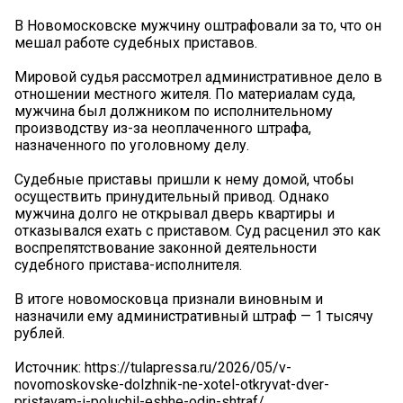
В Новомосковске мужчину оштрафовали за то, что он
мешал работе судебных приставов.
Мировой судья рассмотрел административное дело в
отношении местного жителя. По материалам суда,
мужчина был должником по исполнительному
производству из-за неоплаченного штрафа,
назначенного по уголовному делу.
Судебные приставы пришли к нему домой, чтобы
осуществить принудительный привод. Однако
мужчина долго не открывал дверь квартиры и
отказывался ехать с приставом. Суд расценил это как
воспрепятствование законной деятельности
судебного пристава-исполнителя.
В итоге новомосковца признали виновным и
назначили ему административный штраф — 1 тысячу
рублей.
Источник: https://tulapressa.ru/2026/05/v-
novomoskovske-dolzhnik-ne-xotel-otkryvat-dver-
pristavam-i-poluchil-eshhe-odin-shtraf/