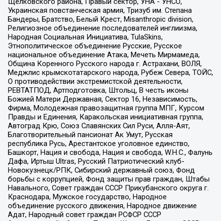
Щелковского района, Правый сектор, УНА - УНСО,
Украинская повстанческая армия, Тризуб им. Степана
Бандеры, Братство, Белый Крест, Misanthropic division,
Религиозное объединение последователей инглиизма,
Народная Социальная Инициатива, TulaSkins,
Этнополитическое объединение Русские, Русское
национальное объединение Атака, Мечеть Мирмамеда,
Община Коренного Русского народа г. Астрахани, ВОЛЯ,
Меджлис крымскотатарского народа, Рубеж Севера, ТОЙС,
О противодействии экстремистской деятельности,
РЕВТАТПОД, Артподготовка, Штольц, В честь иконы
Божией Матери Державная, Сектор 16, Независимость,
Фирма, Молодежная правозащитная группа МПГ, Курсом
Правды и Единения, Каракольская инициативная группа,
Автоград Крю, Союз Славянских Сил Руси, Алля-Аят,
Благотворительный пансионат Ак Умут, Русская
республика Русь, Арестантское уголовное единство,
Башкорт, Нация и свобода, Нация и свобода, W.H.С., Фалунь
Дафа, Иртыш Ultras, Русский Патриотический клуб-
Новокузнецк/РПК, Сибирский державный союз, Фонд
борьбы с коррупцией, Фонд защиты прав граждан, Штабы
Навального, Совет граждан СССР Прикубанского округа г.
Краснодара, Мужское государство, Народное
объединение русского движения, Народное движение
Адат, Народный совет граждан РСФСР СССР