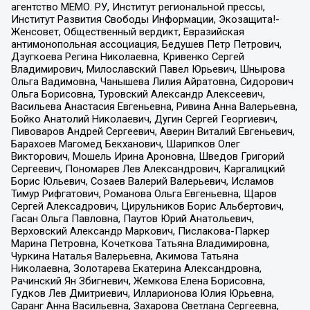
агентство МЕМО. РУ, Институт региональной прессы,
Институт Развития Свободы Информации, Экозащита!-
Женсовет, Общественный вердикт, Евразийская
антимонопольная ассоциация, Бедушев Петр Петрович,
Дзугкоева Регина Николаевна, Кривенко Сергей
Владимирович, Милославский Павел Юрьевич, Шнырова
Ольга Вадимовна, Чанышева Лилия Айратовна, Сидорович
Ольга Борисовна, Туровский Александр Алексеевич,
Васильева Анастасия Евгеньевна, Ривина Анна Валерьевна,
Бойко Анатолий Николаевич, Дугин Сергей Георгиевич,
Пивоваров Андрей Сергеевич, Аверин Виталий Евгеньевич,
Барахоев Магомед Бекханович, Шарипков Олег
Викторович, Мошель Ирина Ароновна, Шведов Григорий
Сергеевич, Пономарев Лев Александрович, Каргалицкий
Борис Юльевич, Созаев Валерий Валерьевич, Исламов
Тимур Рифгатович, Романова Ольга Евгеньевна, Щаров
Сергей Алексадрович, Цирульников Борис Альбертович,
Гасан Ольга Павловна, Паутов Юрий Анатольевич,
Верховский Александр Маркович, Пислакова-Паркер
Марина Петровна, Кочеткова Татьяна Владимировна,
Чуркина Наталья Валерьевна, Акимова Татьяна
Николаевна, Золотарева Екатерина Александровна,
Рачинский Ян Збигневич, Жемкова Елена Борисовна,
Гудков Лев Дмитриевич, Илларионова Юлия Юрьевна,
Саранг Анна Васильевна, Захарова Светлана Сергеевна,