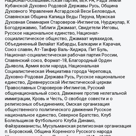
Национал-большевистская партия, ВЕК РА, Рада земли
Кубанской Духовно Родовой Державы Русь, Община
Духовного Управления Асгардской Веси Беловодья,
Славянская Община Капища Веды Перуна, Мужская
Духовная Семинария Староверов-Инглингов, Нурджулар, К
Богодержавию, Таблиги Джамаат, Свидетели Иеговы,
Русское национальное единство, Национал-
социалистическое общество, Джамаат мувахидов,
Объединенный Вилайат Кабарды, Балкарии и Карачая,
Союз славян, Ат-Такфир Валь-Хиджра, Пит Буль,
Национал-социалистическая рабочая партия России,
Славянский союз, Формат-18, Благородный Орден
Дьявола, Армия воли народа, Национальная
Социалистическая Инициатива города Череповца,
Духовно-Родовая Держава Русь, Русское национальное
единство, Древнерусской Инглистической церкви
Православных Староверов-Инглингов, Русский
общенациональный союз, Движение против нелегальной
иммиграции, Кровь и Честь, О свободе совести и о
религиозных объединениях, Омская организация
общественного политического движения Русское
национальное единство, Северное Братство, Клуб
Болельщиков Футбольного Клуба Динамо,
Файзрахманисты, Мусульманская религиозная организация
п. Боровский, Община Коренного Русского народа