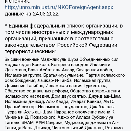
Источник:
http://unro.minjust.ru/NKOForeignAgent.aspx
данные на
24.03.2022
* Единый федеральный список организаций, в
том числе иностранных и международных
организаций, признанных в соответствии с
законодательством Российской Федерации
террористическими:
Высший военный Маджлисуль Шура Объединенных сил
моджахедов Кавказа, Конгресс народов Ичкерии и
Дагестана, База, Асбат аль-Ансар, Священная война,
Исламская группа, Братья-мусульмане, Партия исламского
освобождения, Лашкар-И-Тайба, Исламская группа,
Движение Талибан, Исламская партия Туркестана,
Общество социальных реформ, Общество возрождения
исламского наследия, Дом двух святых, Джунд аш-Шам,
Исламский джихад, Аль-Каида, Имарат Кавказ, АБТО,
Правый сектор, Исламское государство, Джабха аль-
Нусра ли-Ахль аш-Шам, Народное ополчение имени К.
Минина и Д. Пожарского, Аджр от Аллаха Субхану уа
Тагьаля SHAM, АУМ Синрике, Муджахеды джамаата Ат-
Тавхида Валь-Джихад, Чистопольский Джамаат, Рохнамо