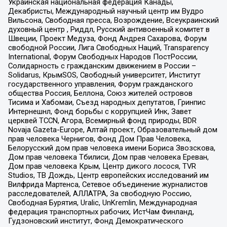
Украинская национальная федерация Канады,
Декабристы, Международный научный центр им Вудро
Вильсона, Свободная пресса, Возрождение, Всеукраинский
духовный центр , Риддл, Русский антивоенный комитет в
Швеции, Проект Медуза, Фонд Андрея Сахарова, Форум
свободной России, Лига Свободных Наций, Transparеncy
International, Форум Свободных Народов ПостРоссии,
Солидарность с гражданским движением в России –
Solidarus, КрымSOS, Свободный университет, Институт
государственного управления, Форум гражданского
общества Россия, Беллона, Союз жителей островов
Тисима и Хабомаи, Съезд народных депутатов, Гринпис
Интернешнл, Фонд борьбы с коррупцией Инк, Завет
церквей TCCN, Агора, Всемирный фонд природы, BDR
Novaja Gazeta-Europe, Алтай проект, Образовательный дом
прав человека Чернигов, Фонд Дом Прав Человека,
Белорусский дом прав человека имени Бориса Звозскова,
Дом прав человека Тбилиси, Дом прав человека Ереван,
Дом прав человека Крым, Центр дикого лосося, TVR
Studios, ТВ Дождь, Центр европейских исследований им
Вилфрида Мартенса, Сетевое объединение журналистов
расследователей, АЛЛАТРА, За свободную Россию,
Свободная Бурятия, Uralic, UnKremlin, Международная
федерация транспортных рабочих, ИстЧам Финланд,
Гудзоновский институт, Фонд Демократического