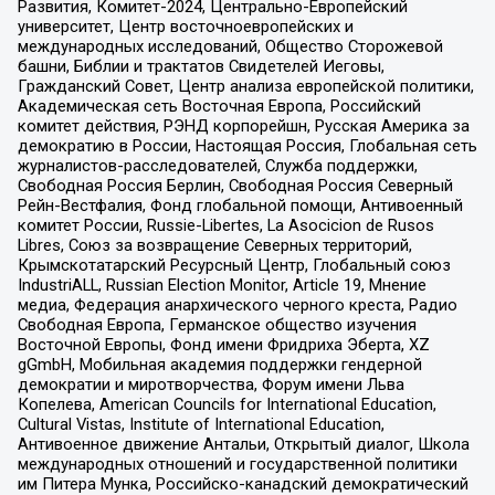
Развития, Комитет-2024, Центрально-Европейский
университет, Центр восточноевропейских и
международных исследований, Общество Сторожевой
башни, Библии и трактатов Свидетелей Иеговы,
Гражданский Совет, Центр анализа европейской политики,
Академическая сеть Восточная Европа, Российский
комитет действия, РЭНД корпорейшн, Русская Америка за
демократию в России, Настоящая Россия, Глобальная сеть
журналистов-расследователей, Служба поддержки,
Свободная Россия Берлин, Свободная Россия Северный
Рейн-Вестфалия, Фонд глобальной помощи, Антивоенный
комитет России, Russie-Libertes, La Asocicion de Rusos
Libres, Союз за возвращение Северных территорий,
Крымскотатарский Ресурсный Центр, Глобальный союз
IndustriALL, Russian Election Monitor, Article 19, Мнение
медиа, Федерация анархического черного креста, Радио
Свободная Европа, Германское общество изучения
Восточной Европы, Фонд имени Фридриха Эберта, XZ
gGmbH, Мобильная академия поддержки гендерной
демократии и миротворчества, Форум имени Льва
Копелева, American Councils for International Education,
Cultural Vistas, Institute of International Education,
Антивоенное движение Антальи, Открытый диалог, Школа
международных отношений и государственной политики
им Питера Мунка, Российско-канадский демократический