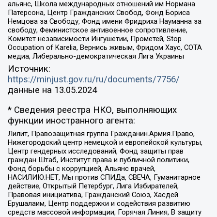
альянс, Школа международных отношений им Нормана
Патерсона, Центр Гражданских Свобод, Фонд Бориса
Немцова за Свободу, Фонд имени Фридриха Науманна за
свободу, Феминистское антивоенное сопротивление,
Комитет независимости Ингушетии, Прометей, Stop
Occupation of Karelia, Вернись живым, Фридом Хаус, СОТА
медиа, Либерально-демократическая Лига Украины
Источник:
https://minjust.gov.ru/ru/documents/7756/
данные на
13.05.2024
* Сведения реестра НКО, выполняющих
функции иностранного агента:
Лилит, Правозащитная группа Гражданин.Армия.Право,
Нижегородский центр немецкой и европейской культуры,
Центр гендерных исследований, Фонд защиты прав
граждан Штаб, Институт права и публичной политики,
Фонд борьбы с коррупцией, Альянс врачей,
НАСИЛИЮ.НЕТ, Мы против СПИДа, СВЕЧА, Гуманитарное
действие, Открытый Петербург, Лига Избирателей,
Правовая инициатива, Гражданский Союз, Хасдей
Ерушалаим, Центр поддержки и содействия развитию
средств массовой информации, Горячая Линия, В защиту