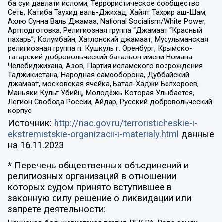
ба суи давлати исломи, Террористическое сообщество
Сеть, Катиба Таухид валь-Джихад, Хайят Тахрир аш-Шам,
Ахлю Сунна Валь Джамаа, National Socialism/White Power,
Артподготовка, Религиозная группа “Джамаат “Красный
пахарь”, Колумбайн, Хатлонский джамаат, Мусульманская
религиозная группа п. Кушкуль г. Оренбург, Крымско-
татарский добровольческий батальон имени Номана
Челебиджихана, Азов, Партия исламского возрождения
Таджикистана, Народная самооборона, Дуббайский
джамаат, московская ячейка, Батал-Хаджи Белхороев,
Маньяки Культ Убийц, Молодёжь Которая Улыбается,
Легион Свобода России, Айдар, Русский добровольческий
корпус
Источник:
http://nac.gov.ru/terroristicheskie-i-
ekstremistskie-organizacii-i-materialy.html
данные
на
16.11.2023
* Перечень общественных объединений и
религиозных организаций в отношении
которых судом принято вступившее в
законную силу решение о ликвидации или
запрете деятельности: