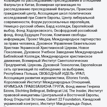
Коалиция по расследованию преследования в отношении
Фалуньгун в Китае, Всемирная организация по
расследованию преследований Фалуньгун, Пражский
гражданский центр, Ассоциация школ политических
исследований при Совете Европы, Центр либеральной
современности, Форум русскоязычных европейцев,
Немецко-русский обмен, Бард колледж, Европейский
выбор, Фонд Ходорковского, Оксфордский российский
фонд, Фонд Будущее России, Компания свободы
информации, Проект Медиа, Международное партнерство
за права человека, Духовное Управление Евангельских
Христиан Украинской Христианской Церкви, Новое
Поколение, Духовное Учебное Заведение Международный
Библейский Колледж, Международное христианское
движение, Всемирный Институт Саентологических
Предприятий, Церковь Духовной Технологии, Европейская
сеть организаций по наблюдению за выборами,
Республика Польша, СВОБОДНЫЙ ИДЕЛЬ-УРАЛ,
Ассоциация развития журналистики, IStories fonds,
Королевский Институт Международных Отношений,
КРИМСЬКА ПРАВОЗАХИСНА ГРУПА, Фонд имени Генриха
Бёлля, Stichting Bellingcat, Bellingcat Ltd, The Insider, Институт
правовой инициативы Центральной и Восточной Европы,
Фонд Открытой Эстонии, Calvert 22 Foundation, Канадский
украинский конгресс, Институт Макдональда-Лорье,