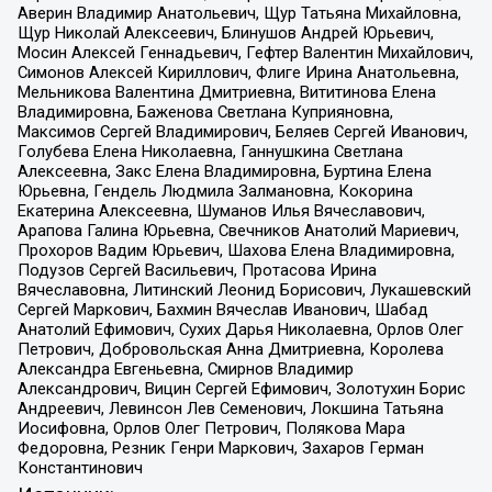
Аверин Владимир Анатольевич, Щур Татьяна Михайловна,
Щур Николай Алексеевич, Блинушов Андрей Юрьевич,
Мосин Алексей Геннадьевич, Гефтер Валентин Михайлович,
Симонов Алексей Кириллович, Флиге Ирина Анатольевна,
Мельникова Валентина Дмитриевна, Вититинова Елена
Владимировна, Баженова Светлана Куприяновна,
Максимов Сергей Владимирович, Беляев Сергей Иванович,
Голубева Елена Николаевна, Ганнушкина Светлана
Алексеевна, Закс Елена Владимировна, Буртина Елена
Юрьевна, Гендель Людмила Залмановна, Кокорина
Екатерина Алексеевна, Шуманов Илья Вячеславович,
Арапова Галина Юрьевна, Свечников Анатолий Мариевич,
Прохоров Вадим Юрьевич, Шахова Елена Владимировна,
Подузов Сергей Васильевич, Протасова Ирина
Вячеславовна, Литинский Леонид Борисович, Лукашевский
Сергей Маркович, Бахмин Вячеслав Иванович, Шабад
Анатолий Ефимович, Сухих Дарья Николаевна, Орлов Олег
Петрович, Добровольская Анна Дмитриевна, Королева
Александра Евгеньевна, Смирнов Владимир
Александрович, Вицин Сергей Ефимович, Золотухин Борис
Андреевич, Левинсон Лев Семенович, Локшина Татьяна
Иосифовна, Орлов Олег Петрович, Полякова Мара
Федоровна, Резник Генри Маркович, Захаров Герман
Константинович