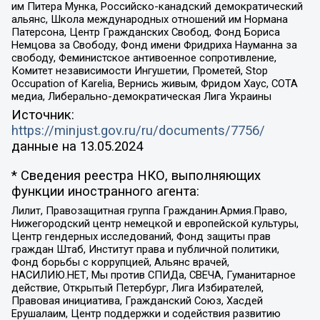
им Питера Мунка, Российско-канадский демократический
альянс, Школа международных отношений им Нормана
Патерсона, Центр Гражданских Свобод, Фонд Бориса
Немцова за Свободу, Фонд имени Фридриха Науманна за
свободу, Феминистское антивоенное сопротивление,
Комитет независимости Ингушетии, Прометей, Stop
Occupation of Karelia, Вернись живым, Фридом Хаус, СОТА
медиа, Либерально-демократическая Лига Украины
Источник:
https://minjust.gov.ru/ru/documents/7756/
данные на
13.05.2024
* Сведения реестра НКО, выполняющих
функции иностранного агента:
Лилит, Правозащитная группа Гражданин.Армия.Право,
Нижегородский центр немецкой и европейской культуры,
Центр гендерных исследований, Фонд защиты прав
граждан Штаб, Институт права и публичной политики,
Фонд борьбы с коррупцией, Альянс врачей,
НАСИЛИЮ.НЕТ, Мы против СПИДа, СВЕЧА, Гуманитарное
действие, Открытый Петербург, Лига Избирателей,
Правовая инициатива, Гражданский Союз, Хасдей
Ерушалаим, Центр поддержки и содействия развитию