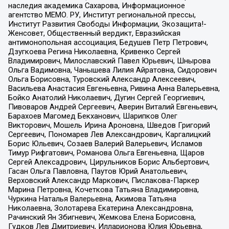
наследия академика Сахарова, Информационное
агентство МЕМО. РУ, Институт региональной прессы,
Институт Развития Свободы Информации, Экозащита!-
Женсовет, Общественный вердикт, Евразийская
антимонопольная ассоциация, Бедушев Петр Петрович,
Дзугкоева Регина Николаевна, Кривенко Сергей
Владимирович, Милославский Павел Юрьевич, Шнырова
Ольга Вадимовна, Чанышева Лилия Айратовна, Сидорович
Ольга Борисовна, Туровский Александр Алексеевич,
Васильева Анастасия Евгеньевна, Ривина Анна Валерьевна,
Бойко Анатолий Николаевич, Дугин Сергей Георгиевич,
Пивоваров Андрей Сергеевич, Аверин Виталий Евгеньевич,
Барахоев Магомед Бекханович, Шарипков Олег
Викторович, Мошель Ирина Ароновна, Шведов Григорий
Сергеевич, Пономарев Лев Александрович, Каргалицкий
Борис Юльевич, Созаев Валерий Валерьевич, Исламов
Тимур Рифгатович, Романова Ольга Евгеньевна, Щаров
Сергей Алексадрович, Цирульников Борис Альбертович,
Гасан Ольга Павловна, Паутов Юрий Анатольевич,
Верховский Александр Маркович, Пислакова-Паркер
Марина Петровна, Кочеткова Татьяна Владимировна,
Чуркина Наталья Валерьевна, Акимова Татьяна
Николаевна, Золотарева Екатерина Александровна,
Рачинский Ян Збигневич, Жемкова Елена Борисовна,
Гудков Лев Дмитриевич, Илларионова Юлия Юрьевна,