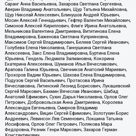
Саранг Анна Васильевна, Захарова Светлана Сергеевна,
Аверин Владимир Анатольевич, Щур Татьяна Михайловна,
Щур Николай Алексеевич, Блинушов Андрей Юрьевич,
Мосин Алексей Геннадьевич, Гефтер Валентин Михайлович,
Симонов Алексей Кириллович, Флиге Ирина Анатольевна,
Мельникова Валентина Дмитриевна, Вититинова Елена
Владимировна, Баженова Светлана Куприяновна,
Максимов Сергей Владимирович, Беляев Сергей Иванович,
Голубева Елена Николаевна, Ганнушкина Светлана
Алексеевна, Закс Елена Владимировна, Буртина Елена
Юрьевна, Гендель Людмила Залмановна, Кокорина
Екатерина Алексеевна, Шуманов Илья Вячеславович,
Арапова Галина Юрьевна, Свечников Анатолий Мариевич,
Прохоров Вадим Юрьевич, Шахова Елена Владимировна,
Подузов Сергей Васильевич, Протасова Ирина
Вячеславовна, Литинский Леонид Борисович, Лукашевский
Сергей Маркович, Бахмин Вячеслав Иванович, Шабад
Анатолий Ефимович, Сухих Дарья Николаевна, Орлов Олег
Петрович, Добровольская Анна Дмитриевна, Королева
Александра Евгеньевна, Смирнов Владимир
Александрович, Вицин Сергей Ефимович, Золотухин Борис
Андреевич, Левинсон Лев Семенович, Локшина Татьяна
Иосифовна, Орлов Олег Петрович, Полякова Мара
Федоровна, Резник Генри Маркович, Захаров Герман
Константинович