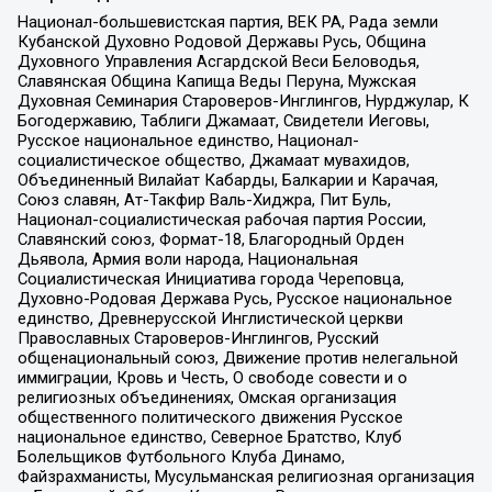
Национал-большевистская партия, ВЕК РА, Рада земли
Кубанской Духовно Родовой Державы Русь, Община
Духовного Управления Асгардской Веси Беловодья,
Славянская Община Капища Веды Перуна, Мужская
Духовная Семинария Староверов-Инглингов, Нурджулар, К
Богодержавию, Таблиги Джамаат, Свидетели Иеговы,
Русское национальное единство, Национал-
социалистическое общество, Джамаат мувахидов,
Объединенный Вилайат Кабарды, Балкарии и Карачая,
Союз славян, Ат-Такфир Валь-Хиджра, Пит Буль,
Национал-социалистическая рабочая партия России,
Славянский союз, Формат-18, Благородный Орден
Дьявола, Армия воли народа, Национальная
Социалистическая Инициатива города Череповца,
Духовно-Родовая Держава Русь, Русское национальное
единство, Древнерусской Инглистической церкви
Православных Староверов-Инглингов, Русский
общенациональный союз, Движение против нелегальной
иммиграции, Кровь и Честь, О свободе совести и о
религиозных объединениях, Омская организация
общественного политического движения Русское
национальное единство, Северное Братство, Клуб
Болельщиков Футбольного Клуба Динамо,
Файзрахманисты, Мусульманская религиозная организация