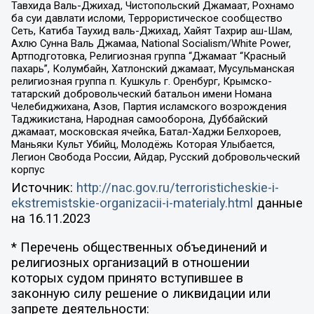
Тавхида Валь-Джихад, Чистопольский Джамаат, Рохнамо
ба суи давлати исломи, Террористическое сообщество
Сеть, Катиба Таухид валь-Джихад, Хайят Тахрир аш-Шам,
Ахлю Сунна Валь Джамаа, National Socialism/White Power,
Артподготовка, Религиозная группа “Джамаат “Красный
пахарь”, Колумбайн, Хатлонский джамаат, Мусульманская
религиозная группа п. Кушкуль г. Оренбург, Крымско-
татарский добровольческий батальон имени Номана
Челебиджихана, Азов, Партия исламского возрождения
Таджикистана, Народная самооборона, Дуббайский
джамаат, московская ячейка, Батал-Хаджи Белхороев,
Маньяки Культ Убийц, Молодёжь Которая Улыбается,
Легион Свобода России, Айдар, Русский добровольческий
корпус
Источник:
http://nac.gov.ru/terroristicheskie-i-
ekstremistskie-organizacii-i-materialy.html
данные
на
16.11.2023
* Перечень общественных объединений и
религиозных организаций в отношении
которых судом принято вступившее в
законную силу решение о ликвидации или
запрете деятельности: