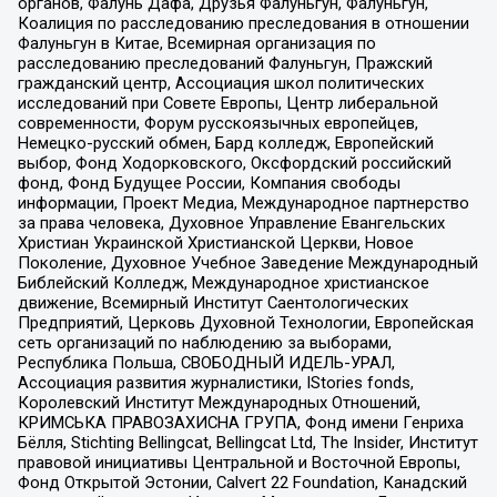
органов, Фалунь Дафа, Друзья Фалуньгун, Фалуньгун,
Коалиция по расследованию преследования в отношении
Фалуньгун в Китае, Всемирная организация по
расследованию преследований Фалуньгун, Пражский
гражданский центр, Ассоциация школ политических
исследований при Совете Европы, Центр либеральной
современности, Форум русскоязычных европейцев,
Немецко-русский обмен, Бард колледж, Европейский
выбор, Фонд Ходорковского, Оксфордский российский
фонд, Фонд Будущее России, Компания свободы
информации, Проект Медиа, Международное партнерство
за права человека, Духовное Управление Евангельских
Христиан Украинской Христианской Церкви, Новое
Поколение, Духовное Учебное Заведение Международный
Библейский Колледж, Международное христианское
движение, Всемирный Институт Саентологических
Предприятий, Церковь Духовной Технологии, Европейская
сеть организаций по наблюдению за выборами,
Республика Польша, СВОБОДНЫЙ ИДЕЛЬ-УРАЛ,
Ассоциация развития журналистики, IStories fonds,
Королевский Институт Международных Отношений,
КРИМСЬКА ПРАВОЗАХИСНА ГРУПА, Фонд имени Генриха
Бёлля, Stichting Bellingcat, Bellingcat Ltd, The Insider, Институт
правовой инициативы Центральной и Восточной Европы,
Фонд Открытой Эстонии, Calvert 22 Foundation, Канадский