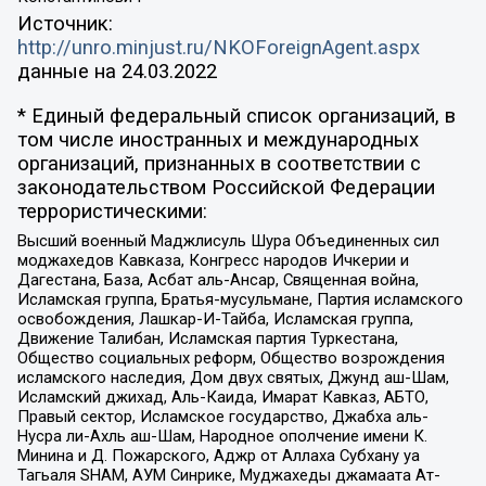
Источник:
http://unro.minjust.ru/NKOForeignAgent.aspx
данные на
24.03.2022
* Единый федеральный список организаций, в
том числе иностранных и международных
организаций, признанных в соответствии с
законодательством Российской Федерации
террористическими:
Высший военный Маджлисуль Шура Объединенных сил
моджахедов Кавказа, Конгресс народов Ичкерии и
Дагестана, База, Асбат аль-Ансар, Священная война,
Исламская группа, Братья-мусульмане, Партия исламского
освобождения, Лашкар-И-Тайба, Исламская группа,
Движение Талибан, Исламская партия Туркестана,
Общество социальных реформ, Общество возрождения
исламского наследия, Дом двух святых, Джунд аш-Шам,
Исламский джихад, Аль-Каида, Имарат Кавказ, АБТО,
Правый сектор, Исламское государство, Джабха аль-
Нусра ли-Ахль аш-Шам, Народное ополчение имени К.
Минина и Д. Пожарского, Аджр от Аллаха Субхану уа
Тагьаля SHAM, АУМ Синрике, Муджахеды джамаата Ат-