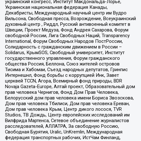
украинский конгресс, Институт Макдональда-Лорье,
Украинская национальная федерация Канады,
Декабристы, Международный научный центр им Вудро
Вильсона, Свободная пресса, Возрождение, Всеукраинский
духовный центр , Риддл, Русский антивоенный комитет в
Швеции, Проект Медуза, Фонд Андрея Сахарова, Форум
свободной России, Лига Свободных Наций, Transparеncy
International, Форум Свободных Народов ПостРоссии,
Солидарность с гражданским движением в России –
Solidarus, КрымSOS, Свободный университет, Институт
государственного управления, Форум гражданского
общества Россия, Беллона, Союз жителей островов
Тисима и Хабомаи, Съезд народных депутатов, Гринпис
Интернешнл, Фонд борьбы с коррупцией Инк, Завет
церквей TCCN, Агора, Всемирный фонд природы, BDR
Novaja Gazeta-Europe, Алтай проект, Образовательный дом
прав человека Чернигов, Фонд Дом Прав Человека,
Белорусский дом прав человека имени Бориса Звозскова,
Дом прав человека Тбилиси, Дом прав человека Ереван,
Дом прав человека Крым, Центр дикого лосося, TVR
Studios, ТВ Дождь, Центр европейских исследований им
Вилфрида Мартенса, Сетевое объединение журналистов
расследователей, АЛЛАТРА, За свободную Россию,
Свободная Бурятия, Uralic, UnKremlin, Международная
федерация транспортных рабочих, ИстЧам Финланд,