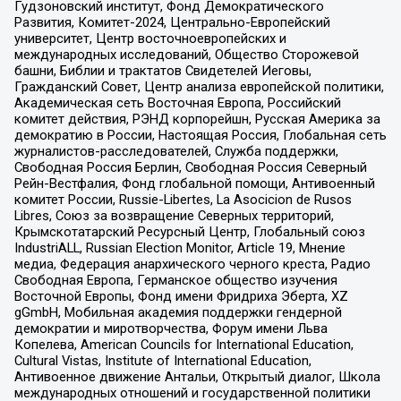
Гудзоновский институт, Фонд Демократического
Развития, Комитет-2024, Центрально-Европейский
университет, Центр восточноевропейских и
международных исследований, Общество Сторожевой
башни, Библии и трактатов Свидетелей Иеговы,
Гражданский Совет, Центр анализа европейской политики,
Академическая сеть Восточная Европа, Российский
комитет действия, РЭНД корпорейшн, Русская Америка за
демократию в России, Настоящая Россия, Глобальная сеть
журналистов-расследователей, Служба поддержки,
Свободная Россия Берлин, Свободная Россия Северный
Рейн-Вестфалия, Фонд глобальной помощи, Антивоенный
комитет России, Russie-Libertes, La Asocicion de Rusos
Libres, Союз за возвращение Северных территорий,
Крымскотатарский Ресурсный Центр, Глобальный союз
IndustriALL, Russian Election Monitor, Article 19, Мнение
медиа, Федерация анархического черного креста, Радио
Свободная Европа, Германское общество изучения
Восточной Европы, Фонд имени Фридриха Эберта, XZ
gGmbH, Мобильная академия поддержки гендерной
демократии и миротворчества, Форум имени Льва
Копелева, American Councils for International Education,
Cultural Vistas, Institute of International Education,
Антивоенное движение Антальи, Открытый диалог, Школа
международных отношений и государственной политики