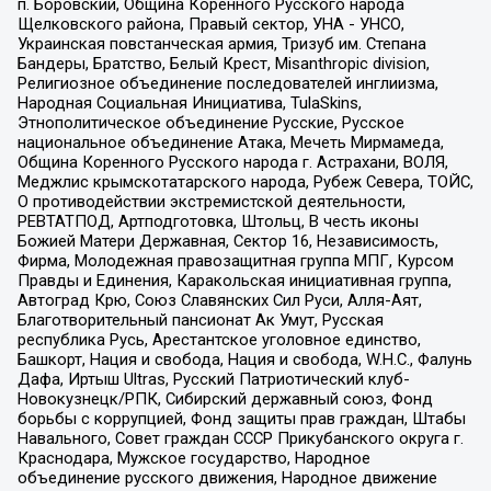
п. Боровский, Община Коренного Русского народа
Щелковского района, Правый сектор, УНА - УНСО,
Украинская повстанческая армия, Тризуб им. Степана
Бандеры, Братство, Белый Крест, Misanthropic division,
Религиозное объединение последователей инглиизма,
Народная Социальная Инициатива, TulaSkins,
Этнополитическое объединение Русские, Русское
национальное объединение Атака, Мечеть Мирмамеда,
Община Коренного Русского народа г. Астрахани, ВОЛЯ,
Меджлис крымскотатарского народа, Рубеж Севера, ТОЙС,
О противодействии экстремистской деятельности,
РЕВТАТПОД, Артподготовка, Штольц, В честь иконы
Божией Матери Державная, Сектор 16, Независимость,
Фирма, Молодежная правозащитная группа МПГ, Курсом
Правды и Единения, Каракольская инициативная группа,
Автоград Крю, Союз Славянских Сил Руси, Алля-Аят,
Благотворительный пансионат Ак Умут, Русская
республика Русь, Арестантское уголовное единство,
Башкорт, Нация и свобода, Нация и свобода, W.H.С., Фалунь
Дафа, Иртыш Ultras, Русский Патриотический клуб-
Новокузнецк/РПК, Сибирский державный союз, Фонд
борьбы с коррупцией, Фонд защиты прав граждан, Штабы
Навального, Совет граждан СССР Прикубанского округа г.
Краснодара, Мужское государство, Народное
объединение русского движения, Народное движение