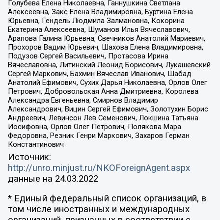
Голубева Елена Николаевна, Ганнушкина Светлана
Алексеевна, Закс Елена Владимировна, Буртина Елена
Юрьевна, Гендель Людмила Залмановна, Кокорина
Екатерина Алексеевна, Шуманов Илья Вячеславович,
Арапова Галина Юрьевна, Свечников Анатолий Мариевич,
Прохоров Вадим Юрьевич, Шахова Елена Владимировна,
Подузов Сергей Васильевич, Протасова Ирина
Вячеславовна, Литинский Леонид Борисович, Лукашевский
Сергей Маркович, Бахмин Вячеслав Иванович, Шабад
Анатолий Ефимович, Сухих Дарья Николаевна, Орлов Олег
Петрович, Добровольская Анна Дмитриевна, Королева
Александра Евгеньевна, Смирнов Владимир
Александрович, Вицин Сергей Ефимович, Золотухин Борис
Андреевич, Левинсон Лев Семенович, Локшина Татьяна
Иосифовна, Орлов Олег Петрович, Полякова Мара
Федоровна, Резник Генри Маркович, Захаров Герман
Константинович
Источник:
http://unro.minjust.ru/NKOForeignAgent.aspx
данные на
24.03.2022
* Единый федеральный список организаций, в
том числе иностранных и международных