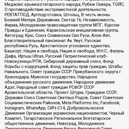
Меджлис крымскотатарского народа, Рубеж Севера, ТОЙС,
О противодействии экстремистской деятельности,
РЕВТАТПОД, Артподготовка, Штольц, В честь иконы
Божией Матери Державная, Сектор 16, Независимость,
Фирма, Молодежная правозащитная группа МПГ, Курсом
Правды и Единения, Каракольская инициативная группа,
Автоград Крю, Союз Славянских Сил Руси, Алля-Аят,
Благотворительный пансионат Ак Умут, Русская
республика Русь, Арестантское уголовное единство,
Башкорт, Нация и свобода, Нация и свобода, W.H.С., Фалунь
Дафа, Иртыш Ultras, Русский Патриотический клуб-
Новокузнецк/РПК, Сибирский державный союз, Фонд
борьбы с коррупцией, Фонд защиты прав граждан, Штабы
Навального, Совет граждан СССР Прикубанского округа г.
Краснодара, Мужское государство, Народное
объединение русского движения, Народное движение
Адат, Народный совет граждан РСФСР СССР
Архангельской области, Проект Штурм, Граждане СССР,
Держава Союз Советских Светлых Родов, Совет Советских
Социалистических Районов, Meta Platforms Inc, Facebook,
Instagram, WhatsApp, СИЧ-С14, Добровольческое
Движение Организации украинских националистов, Черный
Комитет, Татарстанское Региональное Всетатарское
общественное движение, Невоград, Молодежное
Демократическое Движение Весна, Верховный Совет