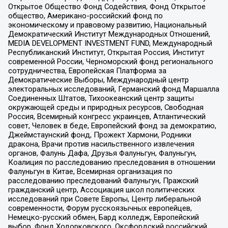
Открытое Общество Фонд Содействия, Фонд Открытое
общество, Американо-российский фонд по
экономическому и правовому развитию, Национальный
Демократический Институт Международных Отношений,
MEDIA DEVELOPMENT INVESTMENT FUND, Международный
Республиканский Институт, Открытая Россия, Институт
современной России, Черноморский фонд регионального
сотрудничества, Европейская Платформа за
Демократические Выборы, Международный центр
электоральных исследований, Германский фонд Маршалла
Соединенных Штатов, Тихоокеанский центр защиты
окружающей среды и природных ресурсов, Свободная
Россия, Всемирный конгресс украинцев, Атлантический
совет, Человек в беде, Европейский фонд за демократию,
Джеймстаунский фонд, Прожект Хармони, Родники
дракона, Врачи против насильственного извлечения
органов, Фалунь Дафа, Друзья Фалуньгун, Фалуньгун,
Коалиция по расследованию преследования в отношении
Фалуньгун в Китае, Всемирная организация по
расследованию преследований Фалуньгун, Пражский
гражданский центр, Ассоциация школ политических
исследований при Совете Европы, Центр либеральной
современности, Форум русскоязычных европейцев,
Немецко-русский обмен, Бард колледж, Европейский
выбор, Фонд Ходорковского, Оксфордский российский