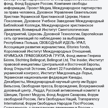
фонд, Фонд Будущее России, Компания свободы
информации, Проект Медиа, Международное партнерство
за права человека, Духовное Управление Евангельских
Христиан Украинской Христианской Церкви, Новое
Поколение, Духовное Учебное Заведение Международный
Библейский Колледж, Международное христианское
движение, Всемирный Институт Саентологических
Предприятий, Церковь Духовной Технологии, Европейская
сеть организаций по наблюдению за выборами,
Республика Польша, СВОБОДНЫЙ ИДЕЛЬ-УРАЛ,
Ассоциация развития журналистики, IStories fonds,
Королевский Институт Международных Отношений,
КРИМСЬКА ПРАВОЗАХИСНА ГРУПА, Фонд имени Генриха
Бёлля, Stichting Bellingcat, Bellingcat Ltd, The Insider, Институт
правовой инициативы Центральной и Восточной Европы,
Фонд Открытой Эстонии, Calvert 22 Foundation, Канадский
украинский конгресс, Институт Макдональда-Лорье,
Украинская национальная федерация Канады,
Декабристы, Международный научный центр им Вудро
Вильсона, Свободная пресса, Возрождение, Всеукраинский
духовный центр , Риддл, Русский антивоенный комитет в
Швеции, Проект Медуза, Фонд Андрея Сахарова, Форум
свободной России, Лига Свободных Наций, Transparеncy
International, Форум Свободных Народов ПостРоссии,
Солидарность с гражданским движением в России –