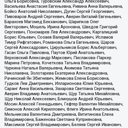
Ольга Борисовна, Туровский Александр Алексеевич,
Васильева Анастасия Евгеньевна, Ривина Анна Валерьевна,
Бойко Анатолий Николаевич, Дугин Сергей Георгиевич,
Пивоваров Андрей Сергеевич, Аверин Виталий Евгеньевич,
Барахоев Магомед Бекханович, Шарипков Олег
Викторович, Мошель Ирина Ароновна, Шведов Григорий
Сергеевич, Пономарев Лев Александрович, Каргалицкий
Борис Юльевич, Созаев Валерий Валерьевич, Исламов
Тимур Рифгатович, Романова Ольга Евгеньевна, Щаров
Сергей Алексадрович, Цирульников Борис Альбертович,
Гасан Ольга Павловна, Паутов Юрий Анатольевич,
Верховский Александр Маркович, Пислакова-Паркер
Марина Петровна, Кочеткова Татьяна Владимировна,
Чуркина Наталья Валерьевна, Акимова Татьяна
Николаевна, Золотарева Екатерина Александровна,
Рачинский Ян Збигневич, Жемкова Елена Борисовна,
Гудков Лев Дмитриевич, Илларионова Юлия Юрьевна,
Саранг Анна Васильевна, Захарова Светлана Сергеевна,
Аверин Владимир Анатольевич, Щур Татьяна Михайловна,
Щур Николай Алексеевич, Блинушов Андрей Юрьевич,
Мосин Алексей Геннадьевич, Гефтер Валентин Михайлович,
Симонов Алексей Кириллович, Флиге Ирина Анатольевна,
Мельникова Валентина Дмитриевна, Вититинова Елена
Владимировна, Баженова Светлана Куприяновна,
Максимов Сергей Владимирович, Беляев Сергей Иванович,