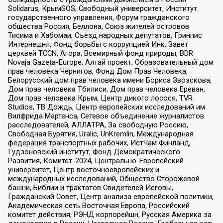
Solidarus, КрымSOS, Свободный университет, Институт
государственного управления, Форум гражданского
общества Россия, Беллона, Союз жителей островов
Тисима и Хабомаи, Съезд народных депутатов, Гринпис
Интернешнл, Фонд борьбы с коррупцией Инк, Завет
церквей TCCN, Агора, Всемирный фонд природы, BDR
Novaja Gazeta-Europe, Алтай проект, Образовательный дом
прав человека Чернигов, Фонд Дом Прав Человека,
Белорусский дом прав человека имени Бориса Звозскова,
Дом прав человека Тбилиси, Дом прав человека Ереван,
Дом прав человека Крым, Центр дикого лосося, TVR
Studios, ТВ Дождь, Центр европейских исследований им
Вилфрида Мартенса, Сетевое объединение журналистов
расследователей, АЛЛАТРА, За свободную Россию,
Свободная Бурятия, Uralic, UnKremlin, Международная
федерация транспортных рабочих, ИстЧам Финланд,
Гудзоновский институт, Фонд Демократического
Развития, Комитет-2024, Центрально-Европейский
университет, Центр восточноевропейских и
международных исследований, Общество Сторожевой
башни, Библии и трактатов Свидетелей Иеговы,
Гражданский Совет, Центр анализа европейской политики,
Академическая сеть Восточная Европа, Российский
комитет действия, РЭНД корпорейшн, Русская Америка за