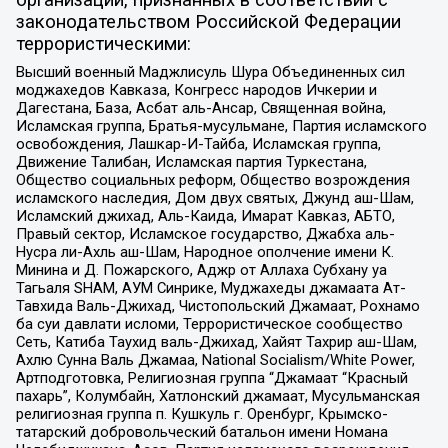
организаций, признанных в соответствии с
законодательством Российской Федерации
террористическими:
Высший военный Маджлисуль Шура Объединенных сил
моджахедов Кавказа, Конгресс народов Ичкерии и
Дагестана, База, Асбат аль-Ансар, Священная война,
Исламская группа, Братья-мусульмане, Партия исламского
освобождения, Лашкар-И-Тайба, Исламская группа,
Движение Талибан, Исламская партия Туркестана,
Общество социальных реформ, Общество возрождения
исламского наследия, Дом двух святых, Джунд аш-Шам,
Исламский джихад, Аль-Каида, Имарат Кавказ, АБТО,
Правый сектор, Исламское государство, Джабха аль-
Нусра ли-Ахль аш-Шам, Народное ополчение имени К.
Минина и Д. Пожарского, Аджр от Аллаха Субхану уа
Тагьаля SHAM, АУМ Синрике, Муджахеды джамаата Ат-
Тавхида Валь-Джихад, Чистопольский Джамаат, Рохнамо
ба суи давлати исломи, Террористическое сообщество
Сеть, Катиба Таухид валь-Джихад, Хайят Тахрир аш-Шам,
Ахлю Сунна Валь Джамаа, National Socialism/White Power,
Артподготовка, Религиозная группа “Джамаат “Красный
пахарь”, Колумбайн, Хатлонский джамаат, Мусульманская
религиозная группа п. Кушкуль г. Оренбург, Крымско-
татарский добровольческий батальон имени Номана