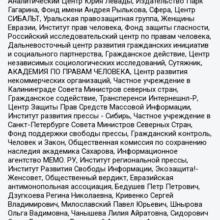
Аналитический Центр Юрия Левады, Издательство Парк
Гагарина, Фонд имени Андрея Рылькова, Сфера, Центр
СИБАЛЬТ, Уральская правозащитная группа, Женщины
Евразии, Институт прав человека, Фонд защиты гласности,
Российский исследовательский центр по правам человека,
Дальневосточный центр развития гражданских инициатив
и социального партнерства, Гражданское действие, Центр
независимых социологических исследований, Сутяжник,
АКАДЕМИЯ ПО ПРАВАМ ЧЕЛОВЕКА, Центр развития
некоммерческих организаций, Частное учреждение в
Калининграде Совета Министров северных стран,
Гражданское содействие, Трансперенси Интернешнл-Р,
Центр Защиты Прав Средств Массовой Информации,
Институт развития прессы - Сибирь, Частное учреждение в
Санкт-Петербурге Совета Министров Северных Стран,
Фонд поддержки свободы прессы, Гражданский контроль,
Человек и Закон, Общественная комиссия по сохранению
наследия академика Сахарова, Информационное
агентство МЕМО. РУ, Институт региональной прессы,
Институт Развития Свободы Информации, Экозащита!-
Женсовет, Общественный вердикт, Евразийская
антимонопольная ассоциация, Бедушев Петр Петрович,
Дзугкоева Регина Николаевна, Кривенко Сергей
Владимирович, Милославский Павел Юрьевич, Шнырова
Ольга Вадимовна, Чанышева Лилия Айратовна, Сидорович