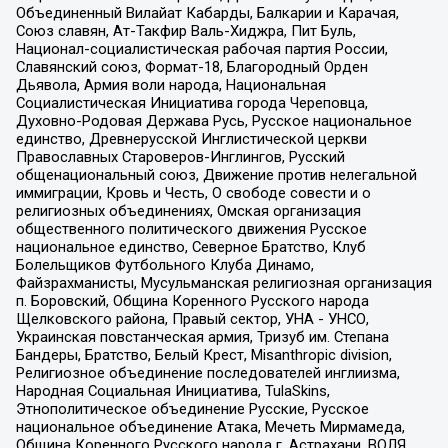
Объединенный Вилайат Кабарды, Балкарии и Карачая,
Союз славян, Ат-Такфир Валь-Хиджра, Пит Буль,
Национал-социалистическая рабочая партия России,
Славянский союз, Формат-18, Благородный Орден
Дьявола, Армия воли народа, Национальная
Социалистическая Инициатива города Череповца,
Духовно-Родовая Держава Русь, Русское национальное
единство, Древнерусской Инглистической церкви
Православных Староверов-Инглингов, Русский
общенациональный союз, Движение против нелегальной
иммиграции, Кровь и Честь, О свободе совести и о
религиозных объединениях, Омская организация
общественного политического движения Русское
национальное единство, Северное Братство, Клуб
Болельщиков Футбольного Клуба Динамо,
Файзрахманисты, Мусульманская религиозная организация
п. Боровский, Община Коренного Русского народа
Щелковского района, Правый сектор, УНА - УНСО,
Украинская повстанческая армия, Тризуб им. Степана
Бандеры, Братство, Белый Крест, Misanthropic division,
Религиозное объединение последователей инглиизма,
Народная Социальная Инициатива, TulaSkins,
Этнополитическое объединение Русские, Русское
национальное объединение Атака, Мечеть Мирмамеда,
Община Коренного Русского народа г. Астрахани, ВОЛЯ,