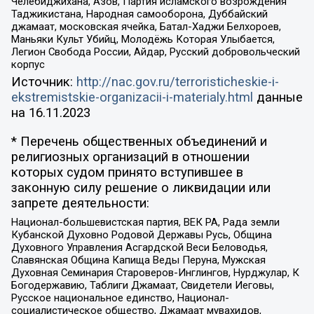
Челебиджихана, Азов, Партия исламского возрождения
Таджикистана, Народная самооборона, Дуббайский
джамаат, московская ячейка, Батал-Хаджи Белхороев,
Маньяки Культ Убийц, Молодёжь Которая Улыбается,
Легион Свобода России, Айдар, Русский добровольческий
корпус
Источник:
http://nac.gov.ru/terroristicheskie-i-
ekstremistskie-organizacii-i-materialy.html
данные
на
16.11.2023
* Перечень общественных объединений и
религиозных организаций в отношении
которых судом принято вступившее в
законную силу решение о ликвидации или
запрете деятельности:
Национал-большевистская партия, ВЕК РА, Рада земли
Кубанской Духовно Родовой Державы Русь, Община
Духовного Управления Асгардской Веси Беловодья,
Славянская Община Капища Веды Перуна, Мужская
Духовная Семинария Староверов-Инглингов, Нурджулар, К
Богодержавию, Таблиги Джамаат, Свидетели Иеговы,
Русское национальное единство, Национал-
социалистическое общество, Джамаат мувахидов,