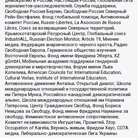
демократию в России, Настоящая Россия, Глобальная сеть
журналистов-расследователей, Служба поддержки,
Свободная Россия Берлин, Свободная Россия Северный
Рейн-Вестфалия, Фонд глобальной помощи, Антивоенный
комитет России, Russie-Libertes, La Asocicion de Rusos
Libres, Союз за возвращение Северных территорий,
Крымскотатарский Ресурсный Центр, Глобальный союз
IndustriALL, Russian Election Monitor, Article 19, Мнение
медиа, Федерация анархического черного креста, Радио
Свободная Европа, Германское общество изучения
Восточной Европы, Фонд имени Фридриха Эберта, XZ
gGmbH, Мобильная академия поддержки гендерной
демократии и миротворчества, Форум имени Льва
Копелева, American Councils for International Education,
Cultural Vistas, Institute of International Education,
Антивоенное движение Антальи, Открытый диалог, Школа
международных отношений и государственной политики
им Питера Мунка, Российско-канадский демократический
альянс, Школа международных отношений им Нормана
Патерсона, Центр Гражданских Свобод, Фонд Бориса
Немцова за Свободу, Фонд имени Фридриха Науманна за
свободу, Феминистское антивоенное сопротивление,
Комитет независимости Ингушетии, Прометей, Stop
Occupation of Karelia, Вернись живым, Фридом Хаус, СОТА
медиа, Либерально-демократическая Лига Украины