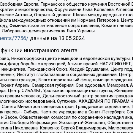
 Свободная Европа, Германское общество изучения Восточной 
и и миротворчества, Форум имени Льва Копелева, American Counci
ое движение Антальи, Открытый диалог, Школа международных отн
Школа международных отношений им Нормана Патерсона, Центр
ду, Феминистское антивоенное сопротивление, Комитет независ
а, Либерально-демократическая Лига Украины
uments/7756/
данные на
13.05.2024
функции иностранного агента:
раво, Нижегородский центр немецкой и европейской культуры,
тики, Фонд борьбы с коррупцией, Альянс врачей, НАСИЛИЮ.НЕТ,
я инициатива, Гражданский Союз, Хасдей Ерушалаим, Центр по
юченных, Институт глобализации и социальных движений, Цент
ты прав граждан, Благотворительный фонд помощи осужденным
а, Проект Апрель, Самарская губерния, Эра здоровья, Мемориал
ера, Центр СИБАЛЬТ, Уральская правозащитная группа, Женщины
по правам человека, Дальневосточный центр развития гражданс
ологических исследований, Сутяжник, АКАДЕМИЯ ПО ПРАВАМ Ч
е Совета Министров северных стран, Гражданское содействие,
я прессы - Сибирь, Частное учреждение в Санкт-Петербурге С
 и Закон, Общественная комиссия по сохранению наследия ак
звития Свободы Информации, Экозащита!-Женсовет, Общественн
Регина Николаевна, Кривенко Сергей Владимирович, Милославс