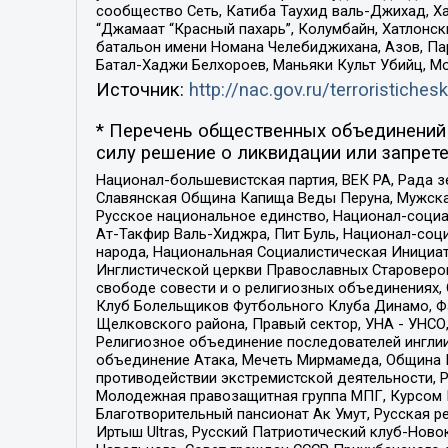
сообщество Сеть, Катиба Таухид валь-Джихад, Хай
“Джамаат “Красный пахарь”, Колумбайн, Хатлонск
батальон имени Номана Челебиджихана, Азов, Па
Батал-Хаджи Белхороев, Маньяки Культ Убийц, М
Источник:
http://nac.gov.ru/terroristichesk
* Перечень общественных объединений 
силу решение о ликвидации или запрете
Национал-большевистская партия, ВЕК РА, Рада 
Славянская Община Капища Веды Перуна, Мужская
Русское национальное единство, Национал-социа
Ат-Такфир Валь-Хиджра, Пит Буль, Национал-соц
народа, Национальная Социалистическая Инициат
Инглистической церкви Православных Староверов
свободе совести и о религиозных объединениях,
Клуб Болельщиков Футбольного Клуба Динамо, Фа
Щелковского района, Правый сектор, УНА - УНСО, У
Религиозное объединение последователей инглии
объединение Атака, Мечеть Мирмамеда, Община К
противодействии экстремистской деятельности, 
Молодежная правозащитная группа МПГ, Курсом П
Благотворительный пансионат Ак Умут, Русская ре
Иртыш Ultras, Русский Патриотический клуб-Нов