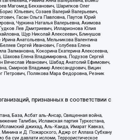
 Евгеньевна, Ривина Анна Валерьевна, Бойко
хоев Магомед Бекханович, Шарипков Олег
Борис Юльевич, Созаев Валерий Валерьевич,
тович, Гасан Ольга Павловна, Паутов Юрий
ровна, Чуркина Наталья Валерьевна, Акимова
 Гудков Лев Дмитриевич, Илларионова Юлия
ихайловна, Щур Николай Алексеевич, Блинушов
е Ирина Анатольевна, Мельникова Валентина
Беляев Сергей Иванович, Голубева Елена
ила Залмановна, Кокорина Екатерина Алексеевна,
, Шахова Елена Владимировна, Подузов Сергей
ин Вячеслав Иванович, Шабад Анатолий Ефимович,
вна, Смирнов Владимир Александрович, Вицин
ег Петрович, Полякова Мара Федоровна, Резник
ганизаций, признанных в соответствии с
на, База, Асбат аль-Ансар, Священная война,
ижение Талибан, Исламская партия Туркестана,
Исламский джихад, Аль-Каида, Имарат Кавказ,
 Минина и Д. Пожарского, Аджр от Аллаха Субхану
о ба суи давлати исломи, Террористическое