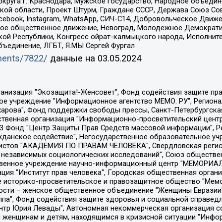
округа г. Краснодара, Мужское государство, Народное объедин
ой области, Проект Штурм, Граждане СССР, Держава Союз Сов
Facebook, Instagram, WhatsApp, СИЧ-С14, Добровольческое Движ
ское общественное движение, Невоград, Молодежное Демократ
ой Республики, Конгресс ойрат-калмыцкого народа, Исполнит
бъединение, ЛГБТ, Я.МЫ Сергей Фургал
uments/7822/
данные на
03.05.2024
Общество с ограниченной ответственностью "Радио Свободная Европа/Радио Свобода", Чешское информационное агентство "MEDIUM-ORIENT", Красноярская региональная общественная организация "Мы против СПИДа", Камалягин Денис Николаевич, Маркелов Сергей Евгеньевич, Пономарев Лев Александрович, Савицкая Людмила Алексеевна, Автономная некоммерческая организация "Центр по работе с проблемой насилия "НАСИЛИЮ.НЕТ", Межрегиональный профессиональный союз работников здравоохранения "Альянс врачей", Юридическое лицо, зарегистрированное в Латвийской Республике, SIA "Medusa Project" (регистрационный номер 40103797863, дата регистрации 10.06.2014), Некоммерческая организация "Фонд по борьбе с коррупцией", Автономная некоммерческая организация "Институт права и публичной политики", Баданин Роман Сергеевич, Гликин Максим Александрович, Железнова Мария Михайловна, Лукьянова Юлия Сергеевна, Маетная Елизавета Витальевна, Маняхин Петр Борисович, Чуракова Ольга Владимировна, Ярош Юлия Петровна, Юридическое лицо "The Insider SIA", зарегистрированное в Риге, Латвийская Республика (дата регистрации 26.06.2015), являющееся администратором доменного имени интернет-издания "The Insider SIA", https://theins.ru, Постернак Алексей Евгеньевич, Рубин Михаил Аркадьевич, Анин Роман Александрович, Юридическое лицо Istories fonds, зарегистрированное в Латвийской Республике (регистрационный номер 50008295751, дата регистрации 24.02.2020), Великовский Дмитрий Александрович, Долинина Ирина Николаевна, Мароховская Алеся Алексеевна, Шлейнов Роман Юрьевич, Шмагун Олеся Валентиновна, Общество с ограниченной ответственностью "Альтаир 2021", Общество с ограниченной ответственностью "Вега 2021", Общество с ограниченной ответственностью "Главный редактор 2021", Общество с ограниченной ответственностью "Ромашки монолит", Важенков Артем Валерьевич, Ивановская областная общественная организация "Центр гендерных исследований", Гурман Юрий Альбертович, Медиапроект "ОВД-Инфо", Егоров Владимир Владимирович, Жилинский Владимир Александрович, Общество с ограниченной ответственностью "ЗП", Иванова София Юрьевна, Карезина Инна Павловна, Кильтау Екатерина Викторовна, Петров Алексей Викторович, Пискунов Сергей Евгеньевич, Смирнов Сергей Сергеевич, Тихонов Михаил Сергеевич, Общество с ограниченной ответственностью "ЖУРНАЛИСТ-ИНОСТРАННЫЙ АГЕНТ", Арапова Галина Юрьевна, Вольтская Татьяна Анатольевна, Американская компания "Mason G.E.S. Anonymous Foundation" (США), являющаяся владельцем интернет-издания https://mnews.world/, Компания "Stichting Bellingcat", зарегистрированная в Нидерландах (дата регистрации 11.07.2018), Захаров Андрей Вячеславович, Клепиковская Екатерина Дмитриевна, Общество с ограниченной ответственностью "МЕМО", Перл Роман Александрович, Симонов Евгений Алексеевич, Соловьева Елена Анатольевна, Сотников Даниил Владимирович, Сурначева Елизавета Дмитриевна, Автономная некоммерческая организация по защите прав человека и информированию населения "Якутия – Наше Мнение", Общество с ограниченной ответственностью "Москоу диджитал медиа", с 26.01.2023 Общество с ограниченной ответственностью "Чайка Белые сады", Ветошкина Валерия Валерьевна, Заговора Максим Александрович, Межрегиональное общественное движение "Российская ЛГБТ - сеть", Оленичев Максим Владимирович, Павлов Иван Юрьевич, Скворцова Елена Сергеевна, Общество с ограниченной ответственностью "Как бы инагент", Кочетков Игорь Викторович, Общество с ограниченной ответственностью "Честные выборы", Еланчик Олег Александрович, Общество с ограниченной ответственностью "Нобелевский призыв", Гималова Регина Эмилевна, Григорьев Андрей Валерьевич, Григорьева Алина Александровна, Ассоциация по содействию защите прав призывников, альтернативнослужащих и военнослужащих "Правозащитная группа "Гражданин.Армия.Право", Хисамова Регина Фаритовна, Автономная некоммерческая организация по реализа