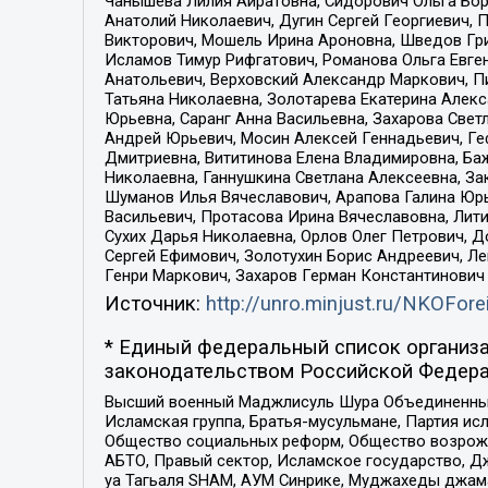
Чанышева Лилия Айратовна, Сидорович Ольга Бори
Анатолий Николаевич, Дугин Сергей Георгиевич, 
Викторович, Мошель Ирина Ароновна, Шведов Гри
Исламов Тимур Рифгатович, Романова Ольга Евге
Анатольевич, Верховский Александр Маркович, П
Татьяна Николаевна, Золотарева Екатерина Алек
Юрьевна, Саранг Анна Васильевна, Захарова Свет
Андрей Юрьевич, Мосин Алексей Геннадьевич, Ге
Дмитриевна, Вититинова Елена Владимировна, Ба
Николаевна, Ганнушкина Светлана Алексеевна, За
Шуманов Илья Вячеславович, Арапова Галина Юрь
Васильевич, Протасова Ирина Вячеславовна, Лит
Сухих Дарья Николаевна, Орлов Олег Петрович, 
Сергей Ефимович, Золотухин Борис Андреевич, Л
Генри Маркович, Захаров Герман Константинович
Источник:
http://unro.minjust.ru/NKOFore
* Единый федеральный список организа
законодательством Российской Федера
Высший военный Маджлисуль Шура Объединенных с
Исламская группа, Братья-мусульмане, Партия ис
Общество социальных реформ, Общество возрожд
АБТО, Правый сектор, Исламское государство, Д
уа Тагьаля SHAM, АУМ Синрике, Муджахеды джама