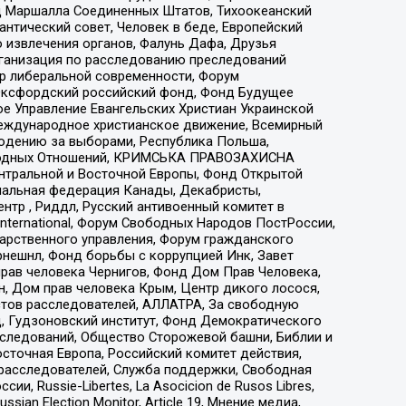
 Маршалла Соединенных Штатов, Тихоокеанский
нтический совет, Человек в беде, Европейский
 извлечения органов, Фалунь Дафа, Друзья
рганизация по расследованию преследований
тр либеральной современности, Форум
 Оксфордский российский фонд, Фонд Будущее
е Управление Евангельских Христиан Украинской
еждународное христианское движение, Всемирный
людению за выборами, Республика Польша,
народных Отношений, КРИМСЬКА ПРАВОЗАХИСНА
ы Центральной и Восточной Европы, Фонд Открытой
иональная федерация Канады, Декабристы,
тр , Риддл, Русский антивоенный комитет в
nternational, Форум Свободных Народов ПостРоссии,
дарственного управления, Форум гражданского
рнешнл, Фонд борьбы с коррупцией Инк, Завет
прав человека Чернигов, Фонд Дом Прав Человека,
н, Дом прав человека Крым, Центр дикого лосося,
стов расследователей, АЛЛАТРА, За свободную
д, Гудзоновский институт, Фонд Демократического
сследований, Общество Сторожевой башни, Библии и
сточная Европа, Российский комитет действия,
-расследователей, Служба поддержки, Свободная
 Russie-Libertes, La Asocicion de Rusos Libres,
an Election Monitor, Article 19, Мнение медиа,