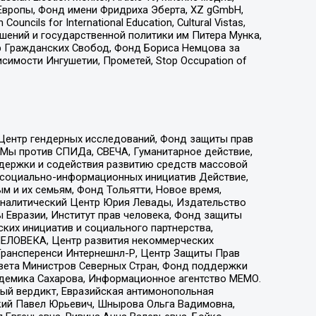
Европы, Фонд имени Фридриха Эберта, XZ gGmbH,
ls for International Education, Cultural Vistas,
ошений и государственной политики им Питера Мунка,
 Гражданских Свобод, Фонд Бориса Немцова за
имости Ингушетии, Прометей, Stop Occupation of
 Центр гендерных исследований, Фонд защиты прав
 Мы против СПИДа, СВЕЧА, Гуманитарное действие,
ддержки и содействия развитию средств массовой
р социально-информационных инициатив Действие,
 и их семьям, Фонд Тольятти, Новое время,
, Аналитический Центр Юрия Левады, Издательство
 Евразии, Институт прав человека, Фонд защиты
ких инициатив и социального партнерства,
ЕЛОВЕКА, Центр развития некоммерческих
 Трансперенси Интернешнл-Р, Центр Защиты Прав
овета Министров Северных Стран, Фонд поддержки
адемика Сахарова, Информационное агентство МЕМО.
ый вердикт, Евразийская антимонопольная
кий Павел Юрьевич, Шнырова Ольга Вадимовна,