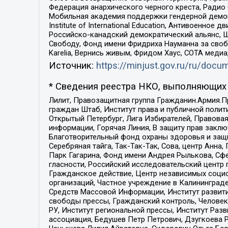
Федерация анархического черного креста, Радио
Мобильная академия поддержки гендерной демократи
Institute of International Education, Антивоенн
Российско-канадский демократический альянс, 
Свободу, Фонд имени Фридриха Науманна за свобо
Karelia, Вернись живым, Фридом Хаус, СОТА меди
Источник:
https://minjust.gov.ru/ru/doc
* Сведения реестра НКО, выполняющих 
Лилит, Правозащитная группа Гражданин.Армия.П
граждан Штаб, Институт права и публичной поли
Открытый Петербург, Лига Избирателей, Правова
информации, Горячая Линия, В защиту прав закл
Благотворительный фонд охраны здоровья и защи
Серебряная тайга, Так-Так-Так, Сова, центр Анн
Парк Гагарина, Фонд имени Андрея Рылькова, Сф
гласности, Российский исследовательский центр 
Гражданское действие, Центр независимых соци
организаций, Частное учреждение в Калининград
Средств Массовой Информации, Институт развити
свободы прессы, Гражданский контроль, Человек
РУ, Институт региональной прессы, Институт Ра
ассоциация, Бедушев Петр Петрович, Дзугкоева 