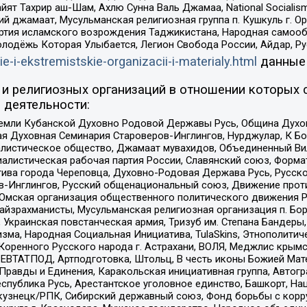
ят Тахрир аш-Шам, Ахлю Сунна Валь Джамаа, National Socialism
ий джамаат, Мусульманская религиозная группа п. Кушкуль г. 
ртия исламского возрождения Таджикистана, Народная самооб
олодёжь Которая Улыбается, Легион Свобода России, Айдар, Р
ie-i-ekstremistskie-organizacii-i-materialy.html
данные
и религиозных организаций в отношении которых 
 деятельности:
земли Кубанской Духовно Родовой Державы Русь, Община Духо
 Духовная Семинария Староверов-Инглингов, Нурджулар, К Бо
листическое общество, Джамаат мувахидов, Объединенный Вил
иалистическая рабочая партия России, Славянский союз, Форма
ива города Череповца, Духовно-Родовая Держава Русь, Русск
-Инглингов, Русский общенациональный союз, Движение против
 Омская организация общественного политического движения Р
йзрахманисты, Мусульманская религиозная организация п. Бо
краинская повстанческая армия, Тризуб им. Степана Бандеры, Бр
зма, Народная Социальная Инициатива, TulaSkins, Этнополитич
оренного Русского народа г. Астрахани, ВОЛЯ, Меджлис крымс
РЕВТАТПОД, Артподготовка, Штольц, В честь иконы Божией Мате
равды и Единения, Каракольская инициативная группа, Автогра
спублика Русь, Арестантское уголовное единство, Башкорт, Наци
окузнецк/РПК, Сибирский державный союз, Фонд борьбы с кор