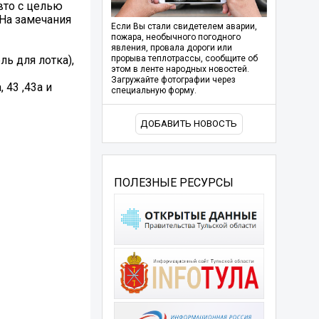
вто с целью
 На замечания
Если Вы стали свидетелем аварии,
пожара, необычного погодного
явления, провала дороги или
ь для лотка),
прорыва теплотрассы, сообщите об
этом в ленте народных новостей.
Загружайте фотографии через
43 ,43а и
специальную форму.
ДОБАВИТЬ НОВОСТЬ
ПОЛЕЗНЫЕ РЕСУРСЫ