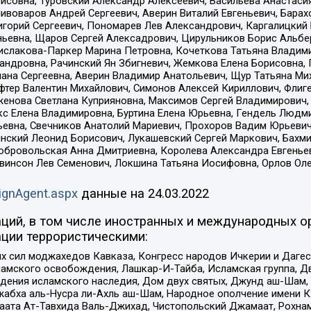
совна, Туровский Александр Алексеевич, Васильева Анастасия
Пивоваров Андрей Сергеевич, Аверин Виталий Евгеньевич, Бара
горий Сергеевич, Пономарев Лев Александрович, Каргалицкий 
ньевна, Щаров Сергей Алексадрович, Цирульников Борис Альбер
ислакова-Паркер Марина Петровна, Кочеткова Татьяна Владими
сандровна, Рачинский Ян Збигневич, Жемкова Елена Борисовна,
лана Сергеевна, Аверин Владимир Анатольевич, Щур Татьяна М
фтер Валентин Михайлович, Симонов Алексей Кириллович, Флиг
женова Светлана Куприяновна, Максимов Сергей Владимирович, 
кс Елена Владимировна, Буртина Елена Юрьевна, Гендель Людм
евна, Свечников Анатолий Мариевич, Прохоров Вадим Юрьевич
инский Леонид Борисович, Лукашевский Сергей Маркович, Бахм
Добровольская Анна Дмитриевна, Королева Александра Евгенье
евинсон Лев Семенович, Локшина Татьяна Иосифовна, Орлов Ол
ignAgent.aspx
данные на
24.03.2022
ций, в том числе иностранных и международных ор
ции террористическими:
ил моджахедов Кавказа, Конгресс народов Ичкерии и Дагеста
ламского освобождения, Лашкар-И-Тайба, Исламская группа, Дв
ения исламского наследия, Дом двух святых, Джунд аш-Шам, 
жабха аль-Нусра ли-Ахль аш-Шам, Народное ополчение имени К.
ата Ат-Тавхида Валь-Джихад, Чистопольский Джамаат, Рохнам