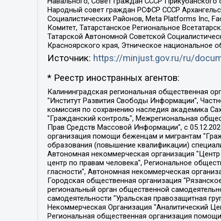
Навального, Совет граждан СССР Прикубанского 
Народный совет граждан РСФСР СССР Архангельск
Социалистических Районов, Meta Platforms Inc, 
Комитет, Татарстанское Региональное Всетатар
Татарской Автономной Советской Социалистическ
Красноярского края, Этническое национальное о
Источник:
https://minjust.gov.ru/ru/doc
* Реестр иностранных агентов:
Калининградская региональная общественная организация "Экозащита!-Женсовет", Фонд содействия защите прав и свобод граждан "Общественный вердикт", Фонд "Институт Развития Свободы Информации", Частное учреждение "Информационное агентство МЕМО. РУ", Региональная общественная организация "Общественная комиссия по сохранению наследия академика Сахарова", Фонд поддержки свободы прессы, Санкт-Петербургская общественная правозащитная организация "Гражданский контроль", Межрегиональная общественная организация "Информационно-просветительский центр "Мемориал", Региональный Фонд "Центр Защиты Прав Средств Массовой Информации", с 05.12.2023 Фонд "Центр Защиты Прав Средств массовой информации", Региональная общественная благотворительная организация помощи беженцам и мигрантам "Гражданское содействие", Негосударственное образовательное учреждение дополнительного профессионального образования (повышение квалификации) специалистов "АКАДЕМИЯ ПО ПРАВАМ ЧЕЛОВЕКА", Свердловская региональная общественная организация "Сутяжник", Автономная некоммерческая организация "Центр независимых социологических исследований", Союз общественных объединений "Российский исследовательский центр по правам человека", Региональное общественное учреждение научно-информационный центр "МЕМОРИАЛ", Некоммерческая организация "Фонд защиты гласности", Автономная некоммерческая организация "Институт прав человека", Городская общественная организация "Екатеринбургское общество "МЕМОРИАЛ", Городская общественная организация "Рязанское историко-просветительское и правозащитное общество "Мемориал" (Рязанский Мемориал), Челябинский региональный орган общественной самодеятельности – женское общественное объединение "Женщины Евразии", Челябинский региональный орган общественной самодеятельности "Уральская правозащитная группа", Фонд содействия защите здоровья и социальной справедливости имени Андрея Рылькова, Автономная Некоммерческая Организация "Аналитический Центр Юрия Левады", Автономная некоммерческая организация социальной поддержки населения "Проект Апрель", Региональная общественная организация помощи женщинам и детям, находящимся в кризисной ситуации "Информационно-методический центр "Анна", Фонд содействия развитию массовых коммуникаций и правовому просвещению "Так-так-Так", Фонд содействия устойчивому развитию "Серебряная тайга", Свердловский региональный общественный фонд социальных проектов "Новое время", "Idel.Реалии", Кавказ.Реалии, Крым.Реалии, Телеканал Настоящее Время, Татаро-башкирская служба Радио Свобода (Azatliq Radiosi), Радио Свободная Европа/Радио Свобода (PCE/PC), "Сибирь.Реалии", "Фактограф", Благотворительный фонд помощи осужденным и их семьям, Автономная некоммерческая организация "Институт глобализации и социальных движений", Фонд "В защиту прав заключенных", Частное учреждение "Центр поддержки и содействия развитию средств массовой информации", Пензенский региональный общественный благотворительный фонд "Гражданский союз", "Север.Реалии", Некоммерческая организация Фонд "Правовая инициатива", 