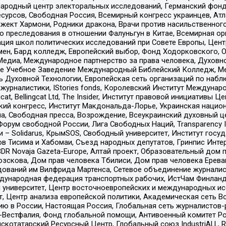
родный центр электоральных исследований, Германский фонд
рсов, Свободная Россия, Всемирный конгресс украинцев, Атла
ект Хармони, Родники дракона, Врачи против насильственного
ию преследования в отношении Фалуньгун в Китае, Всемирная о
ация школ политических исследований при Совете Европы, Цен
мен, Бард колледж, Европейский выбор, Фонд Ходорковского,
едиа, Международное партнерство за права человека, Духовно
ое Учебное Заведение Международный Библейский Колледж, М
ь Духовной Технологии, Европейская сеть организаций по наб
урналистики, IStories fonds, Королевский Институт Между
gcat, Bellingcat Ltd, The Insider, Институт правовой инициатив
инский конгресс, Институт Макдональда-Лорье, Украинская нац
, Свободная пресса, Возрождение, Всеукраинский духовный цен
орум свободной России, Лига Свободных Наций, Transparеncy I
– Solidarus, КрымSOS, Свободный университет, Институт госу
в Тисима и Хабомаи, Съезд народных депутатов, Гринпис Инте
DR Novaja Gazeta-Europe, Алтай проект, Образовательный дом 
зскова, Дом прав человека Тбилиси, Дом прав человека Ерева
едований им Вилфрида Мартенса, Сетевое объединение журнали
Международная федерация транспортных рабочих, ИстЧам Финлан
й университет, Центр восточноевропейских и международных и
, Центр анализа европейской политики, Академическая сеть Во
ю в России, Настоящая Россия, Глобальная сеть журналистов
естфалия, Фонд глобальной помощи, Антивоенный комитет России,
татарский Ресурсный Центр, Глобальный союз IndustriALL, Russi