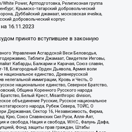
/White Power, Артподготовка, Религиозная группа
Оренбург, Крымско-татарский добровольческий
орона, Дуббайский джамаат, московская ячейка,
усский добровольческий корпус
 на
16.11.2023
судом принято вступившее в законную
вного Управления Асгардской Веси Беловодья,
годержавию, Таблиги Джамаат, Свидетели Иеговы,
айат Кабарды, Балкарии и Карачая, Союз славян,
т-18, Благородный Орден Дьявола, Армия воли
ое национальное единство, Древнерусской
 нелегальной иммиграции, Кровь и Честь, О
усское национальное единство, Северное Братство,
ровский, Община Коренного Русского народа
атство, Белый Крест, Misanthropic division,
еское объединение Русские, Русское национальное
котатарского народа, Рубеж Севера, ТОЙС, О
ри Державная, Сектор 16, Независимость, Фирма,
д Крю, Союз Славянских Сил Руси, Алля-Аят,
я и свобода, Нация и свобода, W.H.С., Фалунь Дафа,
рупцией, Фонд защиты прав граждан, Штабы