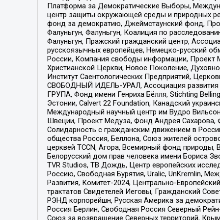
Платформа за Демократические Выборы, Междуна
центр защиты окружающей среды и природных ресу
фонд за демократию, Джеймстаунский фонд, Прож
Фалуньгун, Фалуньгун, Коалиция по расследован
Фалуньгун, Пражский гражданский центр, Ассоци
русскоязычных европейцев, Немецко-русский об
России, Компания свободы информации, Проект М
Христианской Церкви, Новое Поколение, Духовн
Институт Саентологических Предприятий, Церков
СВОБОДНЫЙ ИДЕЛЬ-УРАЛ, Ассоциация развития ж
ГРУПА, Фонд имени Генриха Бёлля, Stichting Bellin
Эстонии, Calvert 22 Foundation, Канадский укра
Международный научный центр им Вудро Вильсона
Швеции, Проект Медуза, Фонд Андрея Сахарова, Ф
Солидарность с гражданским движением в России 
общества Россия, Беллона, Союз жителей острово
церквей TCCN, Агора, Всемирный фонд природы, B
Белорусский дом прав человека имени Бориса Зво
TVR Studios, ТВ Дождь, Центр европейских иссл
Россию, Свободная Бурятия, Uralic, UnKremlin, 
Развития, Комитет-2024, Центрально-Европейски
трактатов Свидетелей Иеговы, Гражданский Совет
РЭНД корпорейшн, Русская Америка за демократи
Россия Берлин, Свободная Россия Северный Рейн-В
Союз за возвращение Северных территорий, Крымско