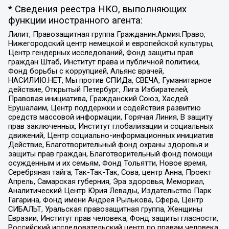
* Сведения реестра НКО, выполняющих
функции иностранного агента:
Лилит, Правозащитная группа Гражданин.Армия.Право,
Нижегородский центр немецкой и европейской культуры,
Центр гендерных исследований, Фонд защиты прав
граждан Штаб, Институт права и публичной политики,
Фонд борьбы с коррупцией, Альянс врачей,
НАСИЛИЮ.НЕТ, Мы против СПИДа, СВЕЧА, Гуманитарное
действие, Открытый Петербург, Лига Избирателей,
Правовая инициатива, Гражданский Союз, Хасдей
Ерушалаим, Центр поддержки и содействия развитию
средств массовой информации, Горячая Линия, В защиту
прав заключенных, Институт глобализации и социальных
движений, Центр социально-информационных инициатив
Действие, Благотворительный фонд охраны здоровья и
защиты прав граждан, Благотворительный фонд помощи
осужденным и их семьям, Фонд Тольятти, Новое время,
Серебряная тайга, Так-Так-Так, Сова, центр Анна, Проект
Апрель, Самарская губерния, Эра здоровья, Мемориал,
Аналитический Центр Юрия Левады, Издательство Парк
Гагарина, Фонд имени Андрея Рылькова, Сфера, Центр
СИБАЛЬТ, Уральская правозащитная группа, Женщины
Евразии, Институт прав человека, Фонд защиты гласности,
Российский исследовательский центр по правам человека,