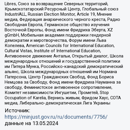
Libres, Союз за возвращение Северных территорий,
Крымскотатарский Ресурсный Центр, Глобальный союз
IndustriALL, Russian Election Monitor, Article 19, Мнение
медиа, Федерация анархического черного креста, Радио
Свободная Европа, Германское общество изучения
Восточной Европы, Фонд имени Фридриха Эберта, XZ
gGmbH, Мобильная академия поддержки гендерной
демократии и миротворчества, Форум имени Льва
Копелева, American Councils for International Education,
Cultural Vistas, Institute of International Education,
Антивоенное движение Антальи, Открытый диалог, Школа
международных отношений и государственной политики
им Питера Мунка, Российско-канадский демократический
альянс, Школа международных отношений им Нормана
Патерсона, Центр Гражданских Свобод, Фонд Бориса
Немцова за Свободу, Фонд имени Фридриха Науманна за
свободу, Феминистское антивоенное сопротивление,
Комитет независимости Ингушетии, Прометей, Stop
Occupation of Karelia, Вернись живым, Фридом Хаус, СОТА
медиа, Либерально-демократическая Лига Украины
Источник:
https://minjust.gov.ru/ru/documents/7756/
данные на
13.05.2024