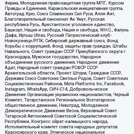
Фирма, Молодежная правозащитная группа МПГ, Курсом
Правды и Единения, Каракольская инициативная группа,
Автоград Крю, Союз Славянских Сил Руси, Алля-Аят,
Благотворительный пансионат Ак Умут, Русская
республика Русь, Арестантское уголовное единство,
Башкорт, Нация и свобода, Нация и свобода, W.H.С., Фалунь
Дафа, Иртыш Ultras, Русский Патриотический клуб-
Новокузнецк/РПК, Сибирский державный союз, Фонд
борьбы с коррупцией, Фонд защиты прав граждан, Штабы
Навального, Совет граждан СССР Прикубанского округа г.
Краснодара, Мужское государство, Народное
объединение русского движения, Народное движение
Адат, Народный совет граждан РСФСР СССР
Архангельской области, Проект Штурм, Граждане СССР,
Держава Союз Советских Светлых Родов, Совет Советских
Социалистических Районов, Meta Platforms Inc, Facebook,
Instagram, WhatsApp, СИЧ-С14, Добровольческое
Движение Организации украинских националистов, Черный
Комитет, Татарстанское Региональное Всетатарское
общественное движение, Невоград, Молодежное
Демократическое Движение Весна, Верховный Совет
Татарской Автономной Советской Социалистической
Республики, Конгресс ойрат-калмыцкого народа,
Исполнительный комитет совета народных депутатов
Красноярского края, Этническое национальное