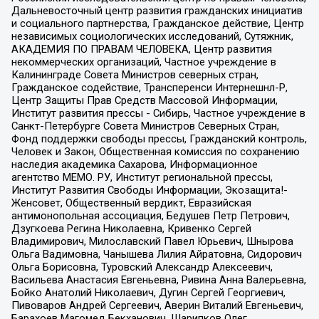
Дальневосточный центр развития гражданских инициатив
и социального партнерства, Гражданское действие, Центр
независимых социологических исследований, Сутяжник,
АКАДЕМИЯ ПО ПРАВАМ ЧЕЛОВЕКА, Центр развития
некоммерческих организаций, Частное учреждение в
Калининграде Совета Министров северных стран,
Гражданское содействие, Трансперенси Интернешнл-Р,
Центр Защиты Прав Средств Массовой Информации,
Институт развития прессы - Сибирь, Частное учреждение в
Санкт-Петербурге Совета Министров Северных Стран,
Фонд поддержки свободы прессы, Гражданский контроль,
Человек и Закон, Общественная комиссия по сохранению
наследия академика Сахарова, Информационное
агентство МЕМО. РУ, Институт региональной прессы,
Институт Развития Свободы Информации, Экозащита!-
Женсовет, Общественный вердикт, Евразийская
антимонопольная ассоциация, Бедушев Петр Петрович,
Дзугкоева Регина Николаевна, Кривенко Сергей
Владимирович, Милославский Павел Юрьевич, Шнырова
Ольга Вадимовна, Чанышева Лилия Айратовна, Сидорович
Ольга Борисовна, Туровский Александр Алексеевич,
Васильева Анастасия Евгеньевна, Ривина Анна Валерьевна,
Бойко Анатолий Николаевич, Дугин Сергей Георгиевич,
Пивоваров Андрей Сергеевич, Аверин Виталий Евгеньевич,
Барахоев Магомед Бекханович, Шарипков Олег