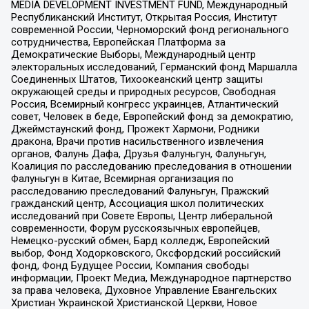
MEDIA DEVELOPMENT INVESTMENT FUND, Международный
Республиканский Институт, Открытая Россия, Институт
современной России, Черноморский фонд регионального
сотрудничества, Европейская Платформа за
Демократические Выборы, Международный центр
электоральных исследований, Германский фонд Маршалла
Соединенных Штатов, Тихоокеанский центр защиты
окружающей среды и природных ресурсов, Свободная
Россия, Всемирный конгресс украинцев, Атлантический
совет, Человек в беде, Европейский фонд за демократию,
Джеймстаунский фонд, Прожект Хармони, Родники
дракона, Врачи против насильственного извлечения
органов, Фалунь Дафа, Друзья Фалуньгун, Фалуньгун,
Коалиция по расследованию преследования в отношении
Фалуньгун в Китае, Всемирная организация по
расследованию преследований Фалуньгун, Пражский
гражданский центр, Ассоциация школ политических
исследований при Совете Европы, Центр либеральной
современности, Форум русскоязычных европейцев,
Немецко-русский обмен, Бард колледж, Европейский
выбор, Фонд Ходорковского, Оксфордский российский
фонд, Фонд Будущее России, Компания свободы
информации, Проект Медиа, Международное партнерство
за права человека, Духовное Управление Евангельских
Христиан Украинской Христианской Церкви, Новое