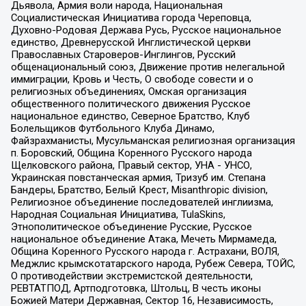
Дьявола, Армия воли народа, Национальная
Социалистическая Инициатива города Череповца,
Духовно-Родовая Держава Русь, Русское национальное
единство, Древнерусской Инглистической церкви
Православных Староверов-Инглингов, Русский
общенациональный союз, Движение против нелегальной
иммиграции, Кровь и Честь, О свободе совести и о
религиозных объединениях, Омская организация
общественного политического движения Русское
национальное единство, Северное Братство, Клуб
Болельщиков Футбольного Клуба Динамо,
Файзрахманисты, Мусульманская религиозная организация
п. Боровский, Община Коренного Русского народа
Щелковского района, Правый сектор, УНА - УНСО,
Украинская повстанческая армия, Тризуб им. Степана
Бандеры, Братство, Белый Крест, Misanthropic division,
Религиозное объединение последователей инглиизма,
Народная Социальная Инициатива, TulaSkins,
Этнополитическое объединение Русские, Русское
национальное объединение Атака, Мечеть Мирмамеда,
Община Коренного Русского народа г. Астрахани, ВОЛЯ,
Меджлис крымскотатарского народа, Рубеж Севера, ТОЙС,
О противодействии экстремистской деятельности,
РЕВТАТПОД, Артподготовка, Штольц, В честь иконы
Божией Матери Державная, Сектор 16, Независимость,