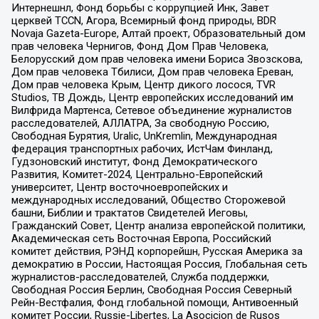
Интернешнл, Фонд борьбы с коррупцией Инк, Завет
церквей TCCN, Агора, Всемирный фонд природы, BDR
Novaja Gazeta-Europe, Алтай проект, Образовательный дом
прав человека Чернигов, Фонд Дом Прав Человека,
Белорусский дом прав человека имени Бориса Звозскова,
Дом прав человека Тбилиси, Дом прав человека Ереван,
Дом прав человека Крым, Центр дикого лосося, TVR
Studios, ТВ Дождь, Центр европейских исследований им
Вилфрида Мартенса, Сетевое объединение журналистов
расследователей, АЛЛАТРА, За свободную Россию,
Свободная Бурятия, Uralic, UnKremlin, Международная
федерация транспортных рабочих, ИстЧам Финланд,
Гудзоновский институт, Фонд Демократического
Развития, Комитет-2024, Центрально-Европейский
университет, Центр восточноевропейских и
международных исследований, Общество Сторожевой
башни, Библии и трактатов Свидетелей Иеговы,
Гражданский Совет, Центр анализа европейской политики,
Академическая сеть Восточная Европа, Российский
комитет действия, РЭНД корпорейшн, Русская Америка за
демократию в России, Настоящая Россия, Глобальная сеть
журналистов-расследователей, Служба поддержки,
Свободная Россия Берлин, Свободная Россия Северный
Рейн-Вестфалия, Фонд глобальной помощи, Антивоенный
комитет России, Russie-Libertes, La Asocicion de Rusos