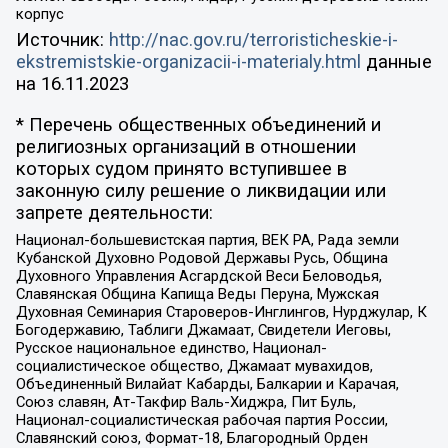
корпус
Источник:
http://nac.gov.ru/terroristicheskie-i-
ekstremistskie-organizacii-i-materialy.html
данные
на
16.11.2023
* Перечень общественных объединений и
религиозных организаций в отношении
которых судом принято вступившее в
законную силу решение о ликвидации или
запрете деятельности:
Национал-большевистская партия, ВЕК РА, Рада земли
Кубанской Духовно Родовой Державы Русь, Община
Духовного Управления Асгардской Веси Беловодья,
Славянская Община Капища Веды Перуна, Мужская
Духовная Семинария Староверов-Инглингов, Нурджулар, К
Богодержавию, Таблиги Джамаат, Свидетели Иеговы,
Русское национальное единство, Национал-
социалистическое общество, Джамаат мувахидов,
Объединенный Вилайат Кабарды, Балкарии и Карачая,
Союз славян, Ат-Такфир Валь-Хиджра, Пит Буль,
Национал-социалистическая рабочая партия России,
Славянский союз, Формат-18, Благородный Орден