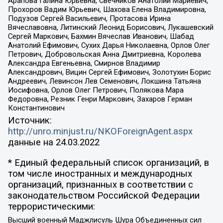
Арапова Галина Юрьевна, Свечников Анатолий Мариевич,
Прохоров Вадим Юрьевич, Шахова Елена Владимировна,
Подузов Сергей Васильевич, Протасова Ирина
Вячеславовна, Литинский Леонид Борисович, Лукашевский
Сергей Маркович, Бахмин Вячеслав Иванович, Шабад
Анатолий Ефимович, Сухих Дарья Николаевна, Орлов Олег
Петрович, Добровольская Анна Дмитриевна, Королева
Александра Евгеньевна, Смирнов Владимир
Александрович, Вицин Сергей Ефимович, Золотухин Борис
Андреевич, Левинсон Лев Семенович, Локшина Татьяна
Иосифовна, Орлов Олег Петрович, Полякова Мара
Федоровна, Резник Генри Маркович, Захаров Герман
Константинович
Источник:
http://unro.minjust.ru/NKOForeignAgent.aspx
данные на
24.03.2022
* Единый федеральный список организаций, в
том числе иностранных и международных
организаций, признанных в соответствии с
законодательством Российской Федерации
террористическими:
Высший военный Маджлисуль Шура Объединенных сил