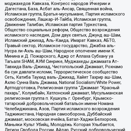
моджахедов Кавказа, Конгресс народов Ичкерии и
Дагестана, База, Асбат аль-Ансар, Священная война,
Исламская группа, Братья-мусульмане, Партия исламского
освобождения, Лашкар-И-Тайба, Исламская группа,
Движение Талибан, Исламская партия Туркестана,
Общество социальных реформ, Общество возрождения
исламского наследия, Дом двух святых, Джунд аш-Шам,
Исламский джихад, Аль-Каида, Имарат Кавказ, АБТО,
Правый сектор, Исламское государство, Джабха аль-
Нусра ли-Ахль аш-Шам, Народное ополчение имени К.
Минина и Д. Пожарского, Аджр от Аллаха Субхану уа
Тагьаля SHAM, АУМ Синрике, Муджахеды джамаата Ат-
Тавхида Валь-Джихад, Чистопольский Джамаат, Рохнамо
ба суи давлати исломи, Террористическое сообщество
Сеть, Катиба Таухид валь-Джихад, Хайят Тахрир аш-Шам,
Ахлю Сунна Валь Джамаа, National Socialism/White Power,
Артподготовка, Религиозная группа “Джамаат “Красный
пахарь”, Колумбайн, Хатлонский джамаат, Мусульманская
религиозная группа п. Кушкуль г. Оренбург, Крымско-
татарский добровольческий батальон имени Номана
Челебиджихана, Азов, Партия исламского возрождения
Таджикистана, Народная самооборона, Дуббайский
джамаат, московская ячейка, Батал-Хаджи Белхороев,
Маньяки Культ Убийц, Молодёжь Которая Улыбается,
Легион Свобода России, Айдар, Русский добровольческий