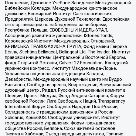
Поколение, Духовное Учебное Заведение Международный
Библейский Колледж, Международное христианское
движение, Всемирный Институт Саентологических
Предприятий, Церковь Духовной Технологии, Европейская
сеть организаций по наблюдению за выборами,
Республика Польша, СВОБОДНЫЙ ИДЕЛЬ-УРАЛ,
Ассоциация развития журналистики, IStories fonds,
Королевский Институт Международных Отношений,
КРИМСЬКА ПРАВОЗАХИСНА ГРУПА, Фонд имени Генриха
Бёлля, Stichting Bellingcat, Bellingcat Ltd, The Insider, Институт
правовой инициативы Центральной и Восточной Европы,
Фонд Открытой Эстонии, Calvert 22 Foundation, Канадский
украинский конгресс, Институт Макдональда-Лорье,
Украинская национальная федерация Канады,
Декабристы, Международный научный центр им Вудро
Вильсона, Свободная пресса, Возрождение, Всеукраинский
духовный центр , Риддл, Русский антивоенный комитет в
Швеции, Проект Медуза, Фонд Андрея Сахарова, Форум
свободной России, Лига Свободных Наций, Transparеncy
International, Форум Свободных Народов ПостРоссии,
Солидарность с гражданским движением в России –
Solidarus, КрымSOS, Свободный университет, Институт
государственного управления, Форум гражданского
общества Россия, Беллона, Союз жителей островов
Тисима и Хабомаи, Съезд народных депутатов, Гринпис