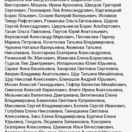
Викторович, Мошель Ирина Ароновна, Шведов Григорий
Сергеевич, Пономарев Лев Александрович, Каргалицкий
Борис Юльевич, Созаев Валерий Валерьевич, Исламов
Тимур Рифгатович, Романова Ольга Евгеньевна, Щаров
Сергей Алексадрович, Цирульников Борис Альбертович,
Гасан Ольга Павловна, Паутов Юрий Анатольевич,
Верховский Александр Маркович, Пислакова-Паркер
Марина Петровна, Кочеткова Татьяна Владимировна,
Чуркина Наталья Валерьевна, Акимова Татьяна
Николаевна, Золотарева Екатерина Александровна,
Рачинский Ян Збигневич, Жемкова Елена Борисовна,
Гудков Лев Дмитриевич, Илларионова Юлия Юрьевна,
Саранг Анна Васильевна, Захарова Светлана Сергеевна,
Аверин Владимир Анатольевич, Щур Татьяна Михайловна,
Щур Николай Алексеевич, Блинушов Андрей Юрьевич,
Мосин Алексей Геннадьевич, Гефтер Валентин Михайлович,
Симонов Алексей Кириллович, Флиге Ирина Анатольевна,
Мельникова Валентина Дмитриевна, Вититинова Елена
Владимировна, Баженова Светлана Куприяновна,
Максимов Сергей Владимирович, Беляев Сергей Иванович,
Голубева Елена Николаевна, Ганнушкина Светлана
Алексеевна, Закс Елена Владимировна, Буртина Елена
Юрьевна, Гендель Людмила Залмановна, Кокорина
Екатерина Алексеевна, Шуманов Илья Вячеславович,