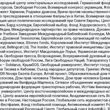
родный центр электоральных исследований, Германский фонд
рсов, Свободная Россия, Всемирный конгресс украинцев, Атла
ект Хармони, Родники дракона, Врачи против насильственного
ию преследования в отношении Фалуньгун в Китае, Всемирная о
ация школ политических исследований при Совете Европы, Цен
мен, Бард колледж, Европейский выбор, Фонд Ходорковского,
едиа, Международное партнерство за права человека, Духовно
ое Учебное Заведение Международный Библейский Колледж, М
ь Духовной Технологии, Европейская сеть организаций по наб
урналистики, IStories fonds, Королевский Институт Между
gcat, Bellingcat Ltd, The Insider, Институт правовой инициатив
инский конгресс, Институт Макдональда-Лорье, Украинская нац
, Свободная пресса, Возрождение, Всеукраинский духовный цен
орум свободной России, Лига Свободных Наций, Transparеncy I
– Solidarus, КрымSOS, Свободный университет, Институт госу
в Тисима и Хабомаи, Съезд народных депутатов, Гринпис Инте
DR Novaja Gazeta-Europe, Алтай проект, Образовательный дом 
зскова, Дом прав человека Тбилиси, Дом прав человека Ерева
едований им Вилфрида Мартенса, Сетевое объединение журнали
Международная федерация транспортных рабочих, ИстЧам Финлан
й университет, Центр восточноевропейских и международных и
, Центр анализа европейской политики, Академическая сеть Во
ю в России, Настоящая Россия, Глобальная сеть журналистов
естфалия, Фонд глобальной помощи, Антивоенный комитет России,
татарский Ресурсный Центр, Глобальный союз IndustriALL, Russi