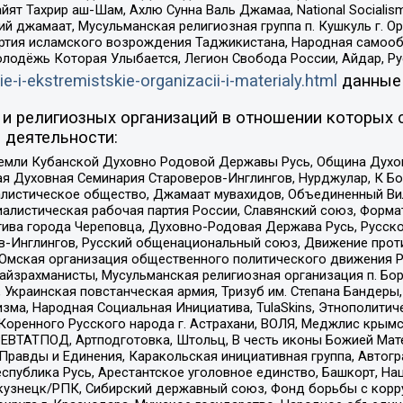
ят Тахрир аш-Шам, Ахлю Сунна Валь Джамаа, National Socialism
ий джамаат, Мусульманская религиозная группа п. Кушкуль г. 
ртия исламского возрождения Таджикистана, Народная самооб
олодёжь Которая Улыбается, Легион Свобода России, Айдар, Р
ie-i-ekstremistskie-organizacii-i-materialy.html
данные
и религиозных организаций в отношении которых 
 деятельности:
земли Кубанской Духовно Родовой Державы Русь, Община Духо
 Духовная Семинария Староверов-Инглингов, Нурджулар, К Бо
листическое общество, Джамаат мувахидов, Объединенный Вил
иалистическая рабочая партия России, Славянский союз, Форма
ива города Череповца, Духовно-Родовая Держава Русь, Русск
-Инглингов, Русский общенациональный союз, Движение против
 Омская организация общественного политического движения Р
йзрахманисты, Мусульманская религиозная организация п. Бо
краинская повстанческая армия, Тризуб им. Степана Бандеры, Бр
зма, Народная Социальная Инициатива, TulaSkins, Этнополитич
оренного Русского народа г. Астрахани, ВОЛЯ, Меджлис крымс
РЕВТАТПОД, Артподготовка, Штольц, В честь иконы Божией Мате
равды и Единения, Каракольская инициативная группа, Автогра
спублика Русь, Арестантское уголовное единство, Башкорт, Наци
окузнецк/РПК, Сибирский державный союз, Фонд борьбы с кор