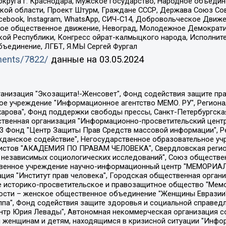
округа г. Краснодара, Мужское государство, Народное объедин
ой области, Проект Штурм, Граждане СССР, Держава Союз Сов
Facebook, Instagram, WhatsApp, СИЧ-С14, Добровольческое Движ
ское общественное движение, Невоград, Молодежное Демократ
ой Республики, Конгресс ойрат-калмыцкого народа, Исполнит
бъединение, ЛГБТ, Я.МЫ Сергей Фургал
uments/7822/
данные на
03.05.2024
Общество с ограниченной ответственностью "Радио Свободная Европа/Радио Свобода", Чешское информационное агентство "MEDIUM-ORIENT", Красноярская региональная общественная организация "Мы против СПИДа", Камалягин Денис Николаевич, Маркелов Сергей Евгеньевич, Пономарев Лев Александрович, Савицкая Людмила Алексеевна, Автономная некоммерческая организация "Центр по работе с проблемой насилия "НАСИЛИЮ.НЕТ", Межрегиональный профессиональный союз работников здравоохранения "Альянс врачей", Юридическое лицо, зарегистрированное в Латвийской Республике, SIA "Medusa Project" (регистрационный номер 40103797863, дата регистрации 10.06.2014), Некоммерческая организация "Фонд по борьбе с коррупцией", Автономная некоммерческая организация "Институт права и публичной политики", Баданин Роман Сергеевич, Гликин Максим Александрович, Железнова Мария Михайловна, Лукьянова Юлия Сергеевна, Маетная Елизавета Витальевна, Маняхин Петр Борисович, Чуракова Ольга Владимировна, Ярош Юлия Петровна, Юридическое лицо "The Insider SIA", зарегистрированное в Риге, Латвийская Республика (дата регистрации 26.06.2015), являющееся администратором доменного имени интернет-издания "The Insider SIA", https://theins.ru, Постернак Алексей Евгеньевич, Рубин Михаил Аркадьевич, Анин Роман Александрович, Юридическое лицо Istories fonds, зарегистрированное в Латвийской Республике (регистрационный номер 50008295751, дата регистрации 24.02.2020), Великовский Дмитрий Александрович, Долинина Ирина Николаевна, Мароховская Алеся Алексеевна, Шлейнов Роман Юрьевич, Шмагун Олеся Валентиновна, Общество с ограниченной ответственностью "Альтаир 2021", Общество с ограниченной ответственностью "Вега 2021", Общество с ограниченной ответственностью "Главный редактор 2021", Общество с ограниченной ответственностью "Ромашки монолит", Важенков Артем Валерьевич, Ивановская областная общественная организация "Центр гендерных исследований", Гурман Юрий Альбертович, Медиапроект "ОВД-Инфо", Егоров Владимир Владимирович, Жилинский Владимир Александрович, Общество с ограниченной ответственностью "ЗП", Иванова София Юрьевна, Карезина Инна Павловна, Кильтау Екатерина Викторовна, Петров Алексей Викторович, Пискунов Сергей Евгеньевич, Смирнов Сергей Сергеевич, Тихонов Михаил Сергеевич, Общество с ограниченной ответственностью "ЖУРНАЛИСТ-ИНОСТРАННЫЙ АГЕНТ", Арапова Галина Юрьевна, Вольтская Татьяна Анатольевна, Американская компания "Mason G.E.S. Anonymous Foundation" (США), являющаяся владельцем интернет-издания https://mnews.world/, Компания "Stichting Bellingcat", зарегистрированная в Нидерландах (дата регистрации 11.07.2018), Захаров Андрей Вячеславович, Клепиковская Екатерина Дмитриевна, Общество с ограниченной ответственностью "МЕМО", Перл Роман Александрович, Симонов Евгений Алексеевич, Соловьева Елена Анатольевна, Сотников Даниил Владимирович, Сурначева Елизавета Дмитриевна, Автономная некоммерческая организация по защите прав человека и информированию населения "Якутия – Наше Мнение", Общество с ограниченной ответственностью "Москоу диджитал медиа", с 26.01.2023 Общество с ограниченной ответственностью "Чайка Белые сады", Ветошкина Валерия Валерьевна, Заговора Максим Александрович, Межрегиональное общественное движение "Российская ЛГБТ - сеть", Оленичев Максим Владимирович, Павлов Иван Юрьевич, Скворцова Елена Сергеевна, Общество с ограниченной ответственностью "Как бы инагент", Кочетков Игорь Викторович, Общество с ограниченной ответственностью "Честные выборы", Еланчик Олег Александрович, Общество с ограниченной ответственностью "Нобелевский призыв", Гималова Регина Эмилевна, Григорьев Андрей Валерьевич, Григорьева Алина Александровна, Ассоциация по содействию защите прав призывников, альтернативнослужащих и военнослужащих "Правозащитная группа "Гражданин.Армия.Право", Хисамова Регина Фаритовна, Автономная некоммерческая организация по реализа