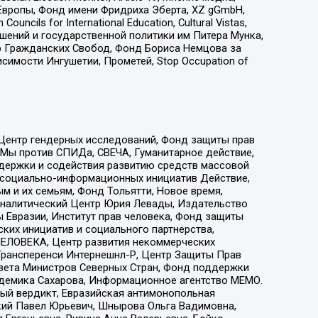
Европы, Фонд имени Фридриха Эберта, XZ gGmbH,
ls for International Education, Cultural Vistas,
ошений и государственной политики им Питера Мунка,
 Гражданских Свобод, Фонд Бориса Немцова за
имости Ингушетии, Прометей, Stop Occupation of
 Центр гендерных исследований, Фонд защиты прав
 Мы против СПИДа, СВЕЧА, Гуманитарное действие,
ддержки и содействия развитию средств массовой
р социально-информационных инициатив Действие,
 и их семьям, Фонд Тольятти, Новое время,
, Аналитический Центр Юрия Левады, Издательство
 Евразии, Институт прав человека, Фонд защиты
ких инициатив и социального партнерства,
ЕЛОВЕКА, Центр развития некоммерческих
 Трансперенси Интернешнл-Р, Центр Защиты Прав
овета Министров Северных Стран, Фонд поддержки
адемика Сахарова, Информационное агентство МЕМО.
ый вердикт, Евразийская антимонопольная
кий Павел Юрьевич, Шнырова Ольга Вадимовна,