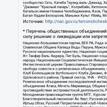
сообщество Сеть, Катиба Таухид валь-Джихад, Хай
“Джамаат “Красный пахарь”, Колумбайн, Хатлонск
батальон имени Номана Челебиджихана, Азов, Па
Батал-Хаджи Белхороев, Маньяки Культ Убийц, М
Источник:
http://nac.gov.ru/terroristichesk
* Перечень общественных объединений 
силу решение о ликвидации или запрете
Национал-большевистская партия, ВЕК РА, Рада 
Славянская Община Капища Веды Перуна, Мужская
Русское национальное единство, Национал-социа
Ат-Такфир Валь-Хиджра, Пит Буль, Национал-соц
народа, Национальная Социалистическая Инициат
Инглистической церкви Православных Староверов
свободе совести и о религиозных объединениях,
Клуб Болельщиков Футбольного Клуба Динамо, Фа
Щелковского района, Правый сектор, УНА - УНСО, У
Религиозное объединение последователей инглии
объединение Атака, Мечеть Мирмамеда, Община К
противодействии экстремистской деятельности, 
Молодежная правозащитная группа МПГ, Курсом П
Благотворительный пансионат Ак Умут, Русская ре
Иртыш Ultras, Русский Патриотический клуб-Нов