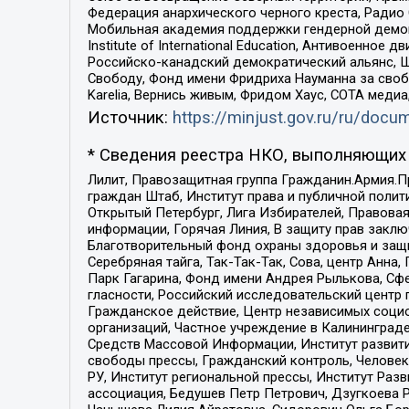
Федерация анархического черного креста, Радио
Мобильная академия поддержки гендерной демократи
Institute of International Education, Антивоенн
Российско-канадский демократический альянс, 
Свободу, Фонд имени Фридриха Науманна за свобо
Karelia, Вернись живым, Фридом Хаус, СОТА меди
Источник:
https://minjust.gov.ru/ru/doc
* Сведения реестра НКО, выполняющих 
Лилит, Правозащитная группа Гражданин.Армия.П
граждан Штаб, Институт права и публичной поли
Открытый Петербург, Лига Избирателей, Правова
информации, Горячая Линия, В защиту прав закл
Благотворительный фонд охраны здоровья и защи
Серебряная тайга, Так-Так-Так, Сова, центр Анн
Парк Гагарина, Фонд имени Андрея Рылькова, Сф
гласности, Российский исследовательский центр 
Гражданское действие, Центр независимых соци
организаций, Частное учреждение в Калининград
Средств Массовой Информации, Институт развити
свободы прессы, Гражданский контроль, Человек
РУ, Институт региональной прессы, Институт Ра
ассоциация, Бедушев Петр Петрович, Дзугкоева 