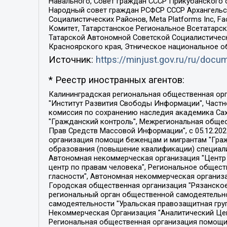
Навального, Совет граждан СССР Прикубанского 
Народный совет граждан РСФСР СССР Архангельск
Социалистических Районов, Meta Platforms Inc, 
Комитет, Татарстанское Региональное Всетатар
Татарской Автономной Советской Социалистическ
Красноярского края, Этническое национальное о
Источник:
https://minjust.gov.ru/ru/doc
* Реестр иностранных агентов:
Калининградская региональная общественная организация "Экозащита!-Женсовет", Фонд содействия защите прав и свобод граждан "Общественный вердикт", Фонд "Институт Развития Свободы Информации", Частное учреждение "Информационное агентство МЕМО. РУ", Региональная общественная организация "Общественная комиссия по сохранению наследия академика Сахарова", Фонд поддержки свободы прессы, Санкт-Петербургская общественная правозащитная организация "Гражданский контроль", Межрегиональная общественная организация "Информационно-просветительский центр "Мемориал", Региональный Фонд "Центр Защиты Прав Средств Массовой Информации", с 05.12.2023 Фонд "Центр Защиты Прав Средств массовой информации", Региональная общественная благотворительная организация помощи беженцам и мигрантам "Гражданское содействие", Негосударственное образовательное учреждение дополнительного профессионального образования (повышение квалификации) специалистов "АКАДЕМИЯ ПО ПРАВАМ ЧЕЛОВЕКА", Свердловская региональная общественная организация "Сутяжник", Автономная некоммерческая организация "Центр независимых социологических исследований", Союз общественных объединений "Российский исследовательский центр по правам человека", Региональное общественное учреждение научно-информационный центр "МЕМОРИАЛ", Некоммерческая организация "Фонд защиты гласности", Автономная некоммерческая организация "Институт прав человека", Городская общественная организация "Екатеринбургское общество "МЕМОРИАЛ", Городская общественная организация "Рязанское историко-просветительское и правозащитное общество "Мемориал" (Рязанский Мемориал), Челябинский региональный орган общественной самодеятельности – женское общественное объединение "Женщины Евразии", Челябинский региональный орган общественной самодеятельности "Уральская правозащитная группа", Фонд содействия защите здоровья и социальной справедливости имени Андрея Рылькова, Автономная Некоммерческая Организация "Аналитический Центр Юрия Левады", Автономная некоммерческая организация социальной поддержки населения "Проект Апрель", Региональная общественная организация помощи женщинам и детям, находящимся в кризисной ситуации "Информационно-методический центр "Анна", Фонд содействия развитию массовых коммуникаций и правовому просвещению "Так-так-Так", Фонд содействия устойчивому развитию "Серебряная тайга", Свердловский региональный общественный фонд социальных проектов "Новое время", "Idel.Реалии", Кавказ.Реалии, Крым.Реалии, Телеканал Настоящее Время, Татаро-башкирская служба Радио Свобода (Azatliq Radiosi), Радио Свободная Европа/Радио Свобода (PCE/PC), "Сибирь.Реалии", "Фактограф", Благотворительный фонд помощи осужденным и их семьям, Автономная некоммерческая организация "Институт глобализации и социальных движений", Фонд "В защиту прав заключенных", Частное учреждение "Центр поддержки и содействия развитию средств массовой информации", Пензенский региональный общественный благотворительный фонд "Гражданский союз", "Север.Реалии", Некоммерческая организация Фонд "Правовая инициатива", 