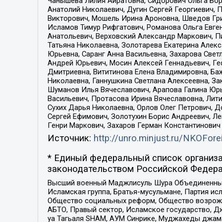
Чанышева Лилия Айратовна, Сидорович Ольга Бори
Анатолий Николаевич, Дугин Сергей Георгиевич, 
Викторович, Мошель Ирина Ароновна, Шведов Гри
Исламов Тимур Рифгатович, Романова Ольга Евге
Анатольевич, Верховский Александр Маркович, П
Татьяна Николаевна, Золотарева Екатерина Алек
Юрьевна, Саранг Анна Васильевна, Захарова Свет
Андрей Юрьевич, Мосин Алексей Геннадьевич, Ге
Дмитриевна, Вититинова Елена Владимировна, Ба
Николаевна, Ганнушкина Светлана Алексеевна, За
Шуманов Илья Вячеславович, Арапова Галина Юрь
Васильевич, Протасова Ирина Вячеславовна, Лит
Сухих Дарья Николаевна, Орлов Олег Петрович, 
Сергей Ефимович, Золотухин Борис Андреевич, Л
Генри Маркович, Захаров Герман Константинович
Источник:
http://unro.minjust.ru/NKOFore
* Единый федеральный список организа
законодательством Российской Федера
Высший военный Маджлисуль Шура Объединенных с
Исламская группа, Братья-мусульмане, Партия ис
Общество социальных реформ, Общество возрожд
АБТО, Правый сектор, Исламское государство, Д
уа Тагьаля SHAM, АУМ Синрике, Муджахеды джама