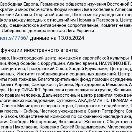
 Свободная Европа, Германское общество изучения Восточной 
и и миротворчества, Форум имени Льва Копелева, American Counci
ое движение Антальи, Открытый диалог, Школа международных отн
Школа международных отношений им Нормана Патерсона, Центр
ду, Феминистское антивоенное сопротивление, Комитет независ
а, Либерально-демократическая Лига Украины
uments/7756/
данные на
13.05.2024
функции иностранного агента:
раво, Нижегородский центр немецкой и европейской культуры,
тики, Фонд борьбы с коррупцией, Альянс врачей, НАСИЛИЮ.НЕТ,
я инициатива, Гражданский Союз, Хасдей Ерушалаим, Центр по
юченных, Институт глобализации и социальных движений, Цент
ты прав граждан, Благотворительный фонд помощи осужденным
а, Проект Апрель, Самарская губерния, Эра здоровья, Мемориал
ера, Центр СИБАЛЬТ, Уральская правозащитная группа, Женщины
по правам человека, Дальневосточный центр развития гражданс
ологических исследований, Сутяжник, АКАДЕМИЯ ПО ПРАВАМ Ч
е Совета Министров северных стран, Гражданское содействие,
я прессы - Сибирь, Частное учреждение в Санкт-Петербурге С
 и Закон, Общественная комиссия по сохранению наследия ак
звития Свободы Информации, Экозащита!-Женсовет, Общественн
Регина Николаевна, Кривенко Сергей Владимирович, Милославс