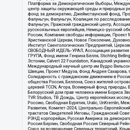
Платформа за Демократические Выборы, Междуна
центр защиты окружающей среды и природных ресу
фонд за демократию, Джеймстаунский фонд, Прож
Фалуньгун, Фалуньгун, Коалиция по расследован
Фалуньгун, Пражский гражданский центр, Ассоци
русскоязычных европейцев, Немецко-русский об
России, Компания свободы информации, Проект М
Христианской Церкви, Новое Поколение, Духовн
Институт Саентологических Предприятий, Церков
СВОБОДНЫЙ ИДЕЛЬ-УРАЛ, Ассоциация развития ж
ГРУПА, Фонд имени Генриха Бёлля, Stichting Bellin
Эстонии, Calvert 22 Foundation, Канадский укра
Международный научный центр им Вудро Вильсона
Швеции, Проект Медуза, Фонд Андрея Сахарова, Ф
Солидарность с гражданским движением в России 
общества Россия, Беллона, Союз жителей острово
церквей TCCN, Агора, Всемирный фонд природы, B
Белорусский дом прав человека имени Бориса Зво
TVR Studios, ТВ Дождь, Центр европейских иссл
Россию, Свободная Бурятия, Uralic, UnKremlin, 
Развития, Комитет-2024, Центрально-Европейски
трактатов Свидетелей Иеговы, Гражданский Совет
РЭНД корпорейшн, Русская Америка за демократи
Россия Берлин, Свободная Россия Северный Рейн-В
Союз за возвращение Северных территорий, Крымско