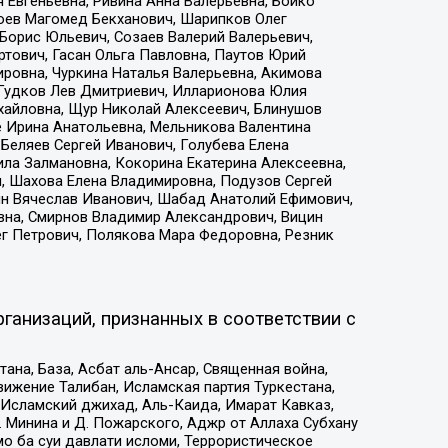
 Евгеньевна, Ривина Анна Валерьевна, Бойко
хоев Магомед Бекханович, Шарипков Олег
Борис Юльевич, Созаев Валерий Валерьевич,
тович, Гасан Ольга Павловна, Паутов Юрий
ровна, Чуркина Наталья Валерьевна, Акимова
 Гудков Лев Дмитриевич, Илларионова Юлия
ихайловна, Щур Николай Алексеевич, Блинушов
е Ирина Анатольевна, Мельникова Валентина
Беляев Сергей Иванович, Голубева Елена
ила Залмановна, Кокорина Екатерина Алексеевна,
, Шахова Елена Владимировна, Подузов Сергей
ин Вячеслав Иванович, Шабад Анатолий Ефимович,
вна, Смирнов Владимир Александрович, Вицин
ег Петрович, Полякова Мара Федоровна, Резник
ганизаций, признанных в соответствии с
на, База, Асбат аль-Ансар, Священная война,
ижение Талибан, Исламская партия Туркестана,
Исламский джихад, Аль-Каида, Имарат Кавказ,
 Минина и Д. Пожарского, Аджр от Аллаха Субхану
о ба суи давлати исломи, Террористическое