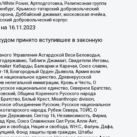
/White Power, Артподготовка, Религиозная группа
Оренбург, Крымско-татарский добровольческий
орона, Дуббайский джамаат, московская ячейка,
усский добровольческий корпус
 на
16.11.2023
судом принято вступившее в законную
вного Управления Асгардской Веси Беловодья,
годержавию, Таблиги Джамаат, Свидетели Иеговы,
айат Кабарды, Балкарии и Карачая, Союз славян,
т-18, Благородный Орден Дьявола, Армия воли
ое национальное единство, Древнерусской
 нелегальной иммиграции, Кровь и Честь, О
усское национальное единство, Северное Братство,
ровский, Община Коренного Русского народа
атство, Белый Крест, Misanthropic division,
еское объединение Русские, Русское национальное
котатарского народа, Рубеж Севера, ТОЙС, О
ри Державная, Сектор 16, Независимость, Фирма,
д Крю, Союз Славянских Сил Руси, Алля-Аят,
я и свобода, Нация и свобода, W.H.С., Фалунь Дафа,
рупцией, Фонд защиты прав граждан, Штабы