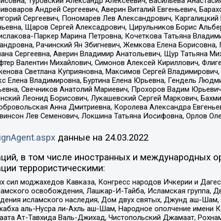
совна, Туровский Александр Алексеевич, Васильева Анастасия
Пивоваров Андрей Сергеевич, Аверин Виталий Евгеньевич, Бара
горий Сергеевич, Пономарев Лев Александрович, Каргалицкий 
ньевна, Щаров Сергей Алексадрович, Цирульников Борис Альбер
ислакова-Паркер Марина Петровна, Кочеткова Татьяна Владими
сандровна, Рачинский Ян Збигневич, Жемкова Елена Борисовна,
лана Сергеевна, Аверин Владимир Анатольевич, Щур Татьяна М
фтер Валентин Михайлович, Симонов Алексей Кириллович, Флиг
женова Светлана Куприяновна, Максимов Сергей Владимирович, 
кс Елена Владимировна, Буртина Елена Юрьевна, Гендель Людм
евна, Свечников Анатолий Мариевич, Прохоров Вадим Юрьевич
инский Леонид Борисович, Лукашевский Сергей Маркович, Бахм
Добровольская Анна Дмитриевна, Королева Александра Евгенье
евинсон Лев Семенович, Локшина Татьяна Иосифовна, Орлов Ол
ignAgent.aspx
данные на
24.03.2022
ций, в том числе иностранных и международных ор
ции террористическими:
ил моджахедов Кавказа, Конгресс народов Ичкерии и Дагеста
ламского освобождения, Лашкар-И-Тайба, Исламская группа, Дв
ения исламского наследия, Дом двух святых, Джунд аш-Шам, 
жабха аль-Нусра ли-Ахль аш-Шам, Народное ополчение имени К.
ата Ат-Тавхида Валь-Джихад, Чистопольский Джамаат, Рохнам