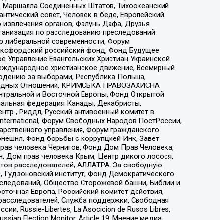
 Маршалла Соединенных Штатов, Тихоокеанский
нтический совет, Человек в беде, Европейский
 извлечения органов, Фалунь Дафа, Друзья
рганизация по расследованию преследований
тр либеральной современности, Форум
 Оксфордский российский фонд, Фонд Будущее
е Управление Евангельских Христиан Украинской
еждународное христианское движение, Всемирный
людению за выборами, Республика Польша,
народных Отношений, КРИМСЬКА ПРАВОЗАХИСНА
ы Центральной и Восточной Европы, Фонд Открытой
иональная федерация Канады, Декабристы,
тр , Риддл, Русский антивоенный комитет в
nternational, Форум Свободных Народов ПостРоссии,
дарственного управления, Форум гражданского
рнешнл, Фонд борьбы с коррупцией Инк, Завет
прав человека Чернигов, Фонд Дом Прав Человека,
н, Дом прав человека Крым, Центр дикого лосося,
стов расследователей, АЛЛАТРА, За свободную
д, Гудзоновский институт, Фонд Демократического
сследований, Общество Сторожевой башни, Библии и
сточная Европа, Российский комитет действия,
-расследователей, Служба поддержки, Свободная
 Russie-Libertes, La Asocicion de Rusos Libres,
an Election Monitor, Article 19, Мнение медиа,