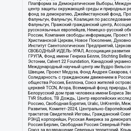
Платформа за Демократические Выборы, Междуна
центр защиты окружающей среды и природных ресу
фонд за демократию, Джеймстаунский фонд, Прож
Фалуньгун, Фалуньгун, Коалиция по расследован
Фалуньгун, Пражский гражданский центр, Ассоци
русскоязычных европейцев, Немецко-русский об
России, Компания свободы информации, Проект М
Христианской Церкви, Новое Поколение, Духовн
Институт Саентологических Предприятий, Церков
СВОБОДНЫЙ ИДЕЛЬ-УРАЛ, Ассоциация развития ж
ГРУПА, Фонд имени Генриха Бёлля, Stichting Bellin
Эстонии, Calvert 22 Foundation, Канадский укра
Международный научный центр им Вудро Вильсона
Швеции, Проект Медуза, Фонд Андрея Сахарова, Ф
Солидарность с гражданским движением в России 
общества Россия, Беллона, Союз жителей острово
церквей TCCN, Агора, Всемирный фонд природы, B
Белорусский дом прав человека имени Бориса Зво
TVR Studios, ТВ Дождь, Центр европейских иссл
Россию, Свободная Бурятия, Uralic, UnKremlin, 
Развития, Комитет-2024, Центрально-Европейски
трактатов Свидетелей Иеговы, Гражданский Совет
РЭНД корпорейшн, Русская Америка за демократи
Россия Берлин, Свободная Россия Северный Рейн-В
Союз за возвращение Северных территорий, Крымско