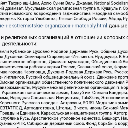
ят Тахрир аш-Шам, Ахлю Сунна Валь Джамаа, National Socialism
ий джамаат, Мусульманская религиозная группа п. Кушкуль г. 
ртия исламского возрождения Таджикистана, Народная самооб
олодёжь Которая Улыбается, Легион Свобода России, Айдар, Р
ie-i-ekstremistskie-organizacii-i-materialy.html
данные
и религиозных организаций в отношении которых 
 деятельности:
земли Кубанской Духовно Родовой Державы Русь, Община Духо
 Духовная Семинария Староверов-Инглингов, Нурджулар, К Бо
листическое общество, Джамаат мувахидов, Объединенный Вил
иалистическая рабочая партия России, Славянский союз, Форма
ива города Череповца, Духовно-Родовая Держава Русь, Русск
-Инглингов, Русский общенациональный союз, Движение против
 Омская организация общественного политического движения Р
йзрахманисты, Мусульманская религиозная организация п. Бо
краинская повстанческая армия, Тризуб им. Степана Бандеры, Бр
зма, Народная Социальная Инициатива, TulaSkins, Этнополитич
оренного Русского народа г. Астрахани, ВОЛЯ, Меджлис крымс
РЕВТАТПОД, Артподготовка, Штольц, В честь иконы Божией Мате
равды и Единения, Каракольская инициативная группа, Автогра
спублика Русь, Арестантское уголовное единство, Башкорт, Наци
окузнецк/РПК, Сибирский державный союз, Фонд борьбы с кор