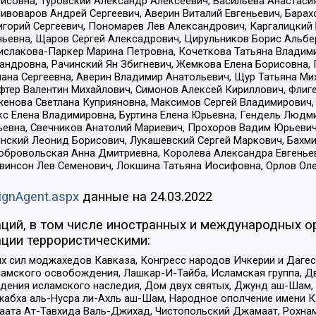
совна, Туровский Александр Алексеевич, Васильева Анастасия
Пивоваров Андрей Сергеевич, Аверин Виталий Евгеньевич, Бара
горий Сергеевич, Пономарев Лев Александрович, Каргалицкий 
ньевна, Щаров Сергей Алексадрович, Цирульников Борис Альбер
ислакова-Паркер Марина Петровна, Кочеткова Татьяна Владими
сандровна, Рачинский Ян Збигневич, Жемкова Елена Борисовна,
лана Сергеевна, Аверин Владимир Анатольевич, Щур Татьяна М
фтер Валентин Михайлович, Симонов Алексей Кириллович, Флиг
женова Светлана Куприяновна, Максимов Сергей Владимирович, 
кс Елена Владимировна, Буртина Елена Юрьевна, Гендель Людм
евна, Свечников Анатолий Мариевич, Прохоров Вадим Юрьевич
инский Леонид Борисович, Лукашевский Сергей Маркович, Бахм
Добровольская Анна Дмитриевна, Королева Александра Евгенье
евинсон Лев Семенович, Локшина Татьяна Иосифовна, Орлов Ол
ignAgent.aspx
данные на
24.03.2022
ций, в том числе иностранных и международных ор
ции террористическими:
ил моджахедов Кавказа, Конгресс народов Ичкерии и Дагеста
ламского освобождения, Лашкар-И-Тайба, Исламская группа, Дв
ения исламского наследия, Дом двух святых, Джунд аш-Шам, 
жабха аль-Нусра ли-Ахль аш-Шам, Народное ополчение имени К.
ата Ат-Тавхида Валь-Джихад, Чистопольский Джамаат, Рохнам