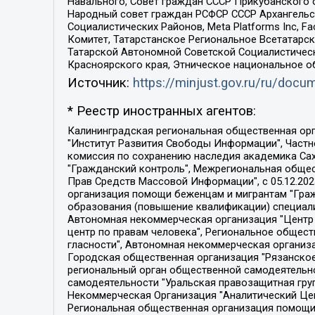
Навального, Совет граждан СССР Прикубанского 
Народный совет граждан РСФСР СССР Архангельск
Социалистических Районов, Meta Platforms Inc, 
Комитет, Татарстанское Региональное Всетатар
Татарской Автономной Советской Социалистическ
Красноярского края, Этническое национальное о
Источник:
https://minjust.gov.ru/ru/doc
* Реестр иностранных агентов:
Калининградская региональная общественная организация "Экозащита!-Женсовет", Фонд содействия защите прав и свобод граждан "Общественный вердикт", Фонд "Институт Развития Свободы Информации", Частное учреждение "Информационное агентство МЕМО. РУ", Региональная общественная организация "Общественная комиссия по сохранению наследия академика Сахарова", Фонд поддержки свободы прессы, Санкт-Петербургская общественная правозащитная организация "Гражданский контроль", Межрегиональная общественная организация "Информационно-просветительский центр "Мемориал", Региональный Фонд "Центр Защиты Прав Средств Массовой Информации", с 05.12.2023 Фонд "Центр Защиты Прав Средств массовой информации", Региональная общественная благотворительная организация помощи беженцам и мигрантам "Гражданское содействие", Негосударственное образовательное учреждение дополнительного профессионального образования (повышение квалификации) специалистов "АКАДЕМИЯ ПО ПРАВАМ ЧЕЛОВЕКА", Свердловская региональная общественная организация "Сутяжник", Автономная некоммерческая организация "Центр независимых социологических исследований", Союз общественных объединений "Российский исследовательский центр по правам человека", Региональное общественное учреждение научно-информационный центр "МЕМОРИАЛ", Некоммерческая организация "Фонд защиты гласности", Автономная некоммерческая организация "Институт прав человека", Городская общественная организация "Екатеринбургское общество "МЕМОРИАЛ", Городская общественная организация "Рязанское историко-просветительское и правозащитное общество "Мемориал" (Рязанский Мемориал), Челябинский региональный орган общественной самодеятельности – женское общественное объединение "Женщины Евразии", Челябинский региональный орган общественной самодеятельности "Уральская правозащитная группа", Фонд содействия защите здоровья и социальной справедливости имени Андрея Рылькова, Автономная Некоммерческая Организация "Аналитический Центр Юрия Левады", Автономная некоммерческая организация социальной поддержки населения "Проект Апрель", Региональная общественная организация помощи женщинам и детям, находящимся в кризисной ситуации "Информационно-методический центр "Анна", Фонд содействия развитию массовых коммуникаций и правовому просвещению "Так-так-Так", Фонд содействия устойчивому развитию "Серебряная тайга", Свердловский региональный общественный фонд социальных проектов "Новое время", "Idel.Реалии", Кавказ.Реалии, Крым.Реалии, Телеканал Настоящее Время, Татаро-башкирская служба Радио Свобода (Azatliq Radiosi), Радио Свободная Европа/Радио Свобода (PCE/PC), "Сибирь.Реалии", "Фактограф", Благотворительный фонд помощи осужденным и их семьям, Автономная некоммерческая организация "Институт глобализации и социальных движений", Фонд "В защиту прав заключенных", Частное учреждение "Центр поддержки и содействия развитию средств массовой информации", Пензенский региональный общественный благотворительный фонд "Гражданский союз", "Север.Реалии", Некоммерческая организация Фонд "Правовая инициатива", 