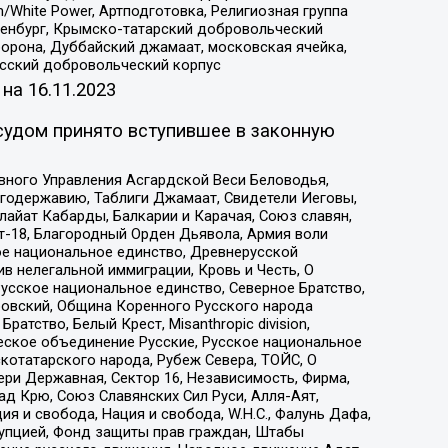
/White Power, Артподготовка, Религиозная группа
Оренбург, Крымско-татарский добровольческий
орона, Дуббайский джамаат, московская ячейка,
усский добровольческий корпус
 на
16.11.2023
судом принято вступившее в законную
вного Управления Асгардской Веси Беловодья,
годержавию, Таблиги Джамаат, Свидетели Иеговы,
айат Кабарды, Балкарии и Карачая, Союз славян,
т-18, Благородный Орден Дьявола, Армия воли
ое национальное единство, Древнерусской
 нелегальной иммиграции, Кровь и Честь, О
усское национальное единство, Северное Братство,
ровский, Община Коренного Русского народа
атство, Белый Крест, Misanthropic division,
еское объединение Русские, Русское национальное
котатарского народа, Рубеж Севера, ТОЙС, О
ри Державная, Сектор 16, Независимость, Фирма,
д Крю, Союз Славянских Сил Руси, Алля-Аят,
я и свобода, Нация и свобода, W.H.С., Фалунь Дафа,
рупцией, Фонд защиты прав граждан, Штабы