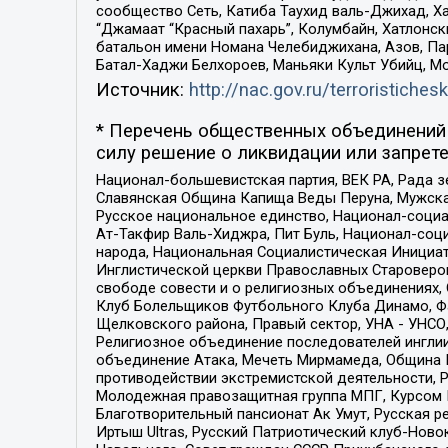
сообщество Сеть, Катиба Таухид валь-Джихад, Хай
“Джамаат “Красный пахарь”, Колумбайн, Хатлонск
батальон имени Номана Челебиджихана, Азов, Па
Батал-Хаджи Белхороев, Маньяки Культ Убийц, М
Источник:
http://nac.gov.ru/terroristichesk
* Перечень общественных объединений 
силу решение о ликвидации или запрете
Национал-большевистская партия, ВЕК РА, Рада 
Славянская Община Капища Веды Перуна, Мужская
Русское национальное единство, Национал-социа
Ат-Такфир Валь-Хиджра, Пит Буль, Национал-соц
народа, Национальная Социалистическая Инициат
Инглистической церкви Православных Староверов
свободе совести и о религиозных объединениях,
Клуб Болельщиков Футбольного Клуба Динамо, Фа
Щелковского района, Правый сектор, УНА - УНСО, У
Религиозное объединение последователей инглии
объединение Атака, Мечеть Мирмамеда, Община К
противодействии экстремистской деятельности, 
Молодежная правозащитная группа МПГ, Курсом П
Благотворительный пансионат Ак Умут, Русская ре
Иртыш Ultras, Русский Патриотический клуб-Нов