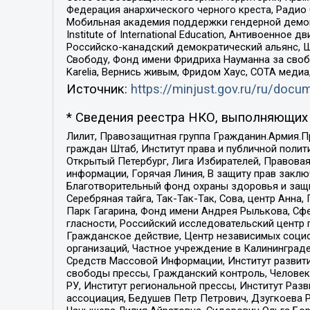
Федерация анархического черного креста, Радио
Мобильная академия поддержки гендерной демократи
Institute of International Education, Антивоенн
Российско-канадский демократический альянс, 
Свободу, Фонд имени Фридриха Науманна за свобо
Karelia, Вернись живым, Фридом Хаус, СОТА меди
Источник:
https://minjust.gov.ru/ru/doc
* Сведения реестра НКО, выполняющих 
Лилит, Правозащитная группа Гражданин.Армия.П
граждан Штаб, Институт права и публичной поли
Открытый Петербург, Лига Избирателей, Правова
информации, Горячая Линия, В защиту прав закл
Благотворительный фонд охраны здоровья и защи
Серебряная тайга, Так-Так-Так, Сова, центр Анн
Парк Гагарина, Фонд имени Андрея Рылькова, Сф
гласности, Российский исследовательский центр 
Гражданское действие, Центр независимых соци
организаций, Частное учреждение в Калининград
Средств Массовой Информации, Институт развити
свободы прессы, Гражданский контроль, Человек
РУ, Институт региональной прессы, Институт Ра
ассоциация, Бедушев Петр Петрович, Дзугкоева 