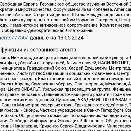
 Свободная Европа, Германское общество изучения Восточной 
и и миротворчества, Форум имени Льва Копелева, American Counci
ое движение Антальи, Открытый диалог, Школа международных отн
Школа международных отношений им Нормана Патерсона, Центр
ду, Феминистское антивоенное сопротивление, Комитет независ
а, Либерально-демократическая Лига Украины
uments/7756/
данные на
13.05.2024
функции иностранного агента:
раво, Нижегородский центр немецкой и европейской культуры,
тики, Фонд борьбы с коррупцией, Альянс врачей, НАСИЛИЮ.НЕТ,
я инициатива, Гражданский Союз, Хасдей Ерушалаим, Центр по
юченных, Институт глобализации и социальных движений, Цент
ты прав граждан, Благотворительный фонд помощи осужденным
а, Проект Апрель, Самарская губерния, Эра здоровья, Мемориал
ера, Центр СИБАЛЬТ, Уральская правозащитная группа, Женщины
по правам человека, Дальневосточный центр развития гражданс
ологических исследований, Сутяжник, АКАДЕМИЯ ПО ПРАВАМ Ч
е Совета Министров северных стран, Гражданское содействие,
я прессы - Сибирь, Частное учреждение в Санкт-Петербурге С
 и Закон, Общественная комиссия по сохранению наследия ак
звития Свободы Информации, Экозащита!-Женсовет, Общественн
Регина Николаевна, Кривенко Сергей Владимирович, Милославс