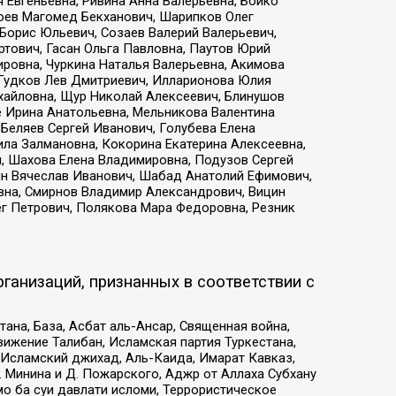
 Евгеньевна, Ривина Анна Валерьевна, Бойко
хоев Магомед Бекханович, Шарипков Олег
Борис Юльевич, Созаев Валерий Валерьевич,
тович, Гасан Ольга Павловна, Паутов Юрий
ровна, Чуркина Наталья Валерьевна, Акимова
 Гудков Лев Дмитриевич, Илларионова Юлия
ихайловна, Щур Николай Алексеевич, Блинушов
е Ирина Анатольевна, Мельникова Валентина
Беляев Сергей Иванович, Голубева Елена
ила Залмановна, Кокорина Екатерина Алексеевна,
, Шахова Елена Владимировна, Подузов Сергей
ин Вячеслав Иванович, Шабад Анатолий Ефимович,
вна, Смирнов Владимир Александрович, Вицин
ег Петрович, Полякова Мара Федоровна, Резник
ганизаций, признанных в соответствии с
на, База, Асбат аль-Ансар, Священная война,
ижение Талибан, Исламская партия Туркестана,
Исламский джихад, Аль-Каида, Имарат Кавказ,
 Минина и Д. Пожарского, Аджр от Аллаха Субхану
о ба суи давлати исломи, Террористическое