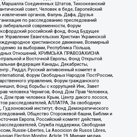
 Маршалла Соединенных Штатов, Тихоокеанский
нтический совет, Человек в беде, Европейский
 извлечения органов, Фалунь Дафа, Друзья
рганизация по расследованию преследований
тр либеральной современности, Форум
 Оксфордский российский фонд, Фонд Будущее
е Управление Евангельских Христиан Украинской
еждународное христианское движение, Всемирный
людению за выборами, Республика Польша,
народных Отношений, КРИМСЬКА ПРАВОЗАХИСНА
ы Центральной и Восточной Европы, Фонд Открытой
иональная федерация Канады, Декабристы,
тр , Риддл, Русский антивоенный комитет в
nternational, Форум Свободных Народов ПостРоссии,
дарственного управления, Форум гражданского
рнешнл, Фонд борьбы с коррупцией Инк, Завет
прав человека Чернигов, Фонд Дом Прав Человека,
н, Дом прав человека Крым, Центр дикого лосося,
стов расследователей, АЛЛАТРА, За свободную
д, Гудзоновский институт, Фонд Демократического
сследований, Общество Сторожевой башни, Библии и
сточная Европа, Российский комитет действия,
-расследователей, Служба поддержки, Свободная
 Russie-Libertes, La Asocicion de Rusos Libres,
an Election Monitor, Article 19, Мнение медиа,