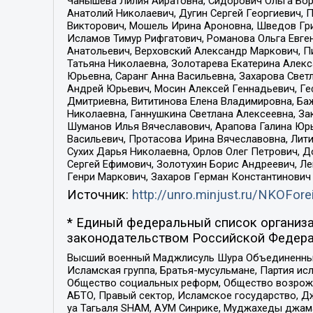
Чанышева Лилия Айратовна, Сидорович Ольга Бори
Анатолий Николаевич, Дугин Сергей Георгиевич, 
Викторович, Мошель Ирина Ароновна, Шведов Гри
Исламов Тимур Рифгатович, Романова Ольга Евге
Анатольевич, Верховский Александр Маркович, П
Татьяна Николаевна, Золотарева Екатерина Алек
Юрьевна, Саранг Анна Васильевна, Захарова Свет
Андрей Юрьевич, Мосин Алексей Геннадьевич, Ге
Дмитриевна, Вититинова Елена Владимировна, Ба
Николаевна, Ганнушкина Светлана Алексеевна, За
Шуманов Илья Вячеславович, Арапова Галина Юрь
Васильевич, Протасова Ирина Вячеславовна, Лит
Сухих Дарья Николаевна, Орлов Олег Петрович, 
Сергей Ефимович, Золотухин Борис Андреевич, Л
Генри Маркович, Захаров Герман Константинович
Источник:
http://unro.minjust.ru/NKOFore
* Единый федеральный список организа
законодательством Российской Федера
Высший военный Маджлисуль Шура Объединенных с
Исламская группа, Братья-мусульмане, Партия ис
Общество социальных реформ, Общество возрожд
АБТО, Правый сектор, Исламское государство, Д
уа Тагьаля SHAM, АУМ Синрике, Муджахеды джама