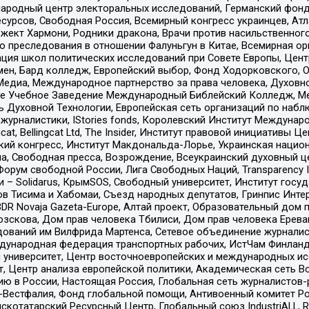
родный центр электоральных исследований, Германский фонд
рсов, Свободная Россия, Всемирный конгресс украинцев, Атла
ект Хармони, Родники дракона, Врачи против насильственного
ию преследования в отношении Фалуньгун в Китае, Всемирная о
ация школ политических исследований при Совете Европы, Цен
мен, Бард колледж, Европейский выбор, Фонд Ходорковского,
едиа, Международное партнерство за права человека, Духовно
ое Учебное Заведение Международный Библейский Колледж, М
ь Духовной Технологии, Европейская сеть организаций по наб
урналистики, IStories fonds, Королевский Институт Между
gcat, Bellingcat Ltd, The Insider, Институт правовой инициатив
инский конгресс, Институт Макдональда-Лорье, Украинская нац
, Свободная пресса, Возрождение, Всеукраинский духовный цен
орум свободной России, Лига Свободных Наций, Transparеncy I
– Solidarus, КрымSOS, Свободный университет, Институт госу
в Тисима и Хабомаи, Съезд народных депутатов, Гринпис Инте
DR Novaja Gazeta-Europe, Алтай проект, Образовательный дом 
зскова, Дом прав человека Тбилиси, Дом прав человека Ерева
едований им Вилфрида Мартенса, Сетевое объединение журнали
Международная федерация транспортных рабочих, ИстЧам Финлан
й университет, Центр восточноевропейских и международных и
, Центр анализа европейской политики, Академическая сеть Во
ю в России, Настоящая Россия, Глобальная сеть журналистов
естфалия, Фонд глобальной помощи, Антивоенный комитет России,
татарский Ресурсный Центр, Глобальный союз IndustriALL, Russi