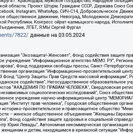
округа г. Краснодара, Мужское государство, Народное объедин
ой области, Проект Штурм, Граждане СССР, Держава Союз Сов
Facebook, Instagram, WhatsApp, СИЧ-С14, Добровольческое Движ
ское общественное движение, Невоград, Молодежное Демократ
ой Республики, Конгресс ойрат-калмыцкого народа, Исполнит
бъединение, ЛГБТ, Я.МЫ Сергей Фургал
uments/7822/
данные на
03.05.2024
Общество с ограниченной ответственностью "Радио Свободная Европа/Радио Свобода", Чешское информационное агентство "MEDIUM-ORIENT", Красноярская региональная общественная организация "Мы против СПИДа", Камалягин Денис Николаевич, Маркелов Сергей Евгеньевич, Пономарев Лев Александрович, Савицкая Людмила Алексеевна, Автономная некоммерческая организация "Центр по работе с проблемой насилия "НАСИЛИЮ.НЕТ", Межрегиональный профессиональный союз работников здравоохранения "Альянс врачей", Юридическое лицо, зарегистрированное в Латвийской Республике, SIA "Medusa Project" (регистрационный номер 40103797863, дата регистрации 10.06.2014), Некоммерческая организация "Фонд по борьбе с коррупцией", Автономная некоммерческая организация "Институт права и публичной политики", Баданин Роман Сергеевич, Гликин Максим Александрович, Железнова Мария Михайловна, Лукьянова Юлия Сергеевна, Маетная Елизавета Витальевна, Маняхин Петр Борисович, Чуракова Ольга Владимировна, Ярош Юлия Петровна, Юридическое лицо "The Insider SIA", зарегистрированное в Риге, Латвийская Республика (дата регистрации 26.06.2015), являющееся администратором доменного имени интернет-издания "The Insider SIA", https://theins.ru, Постернак Алексей Евгеньевич, Рубин Михаил Аркадьевич, Анин Роман Александрович, Юридическое лицо Istories fonds, зарегистрированное в Латвийской Республике (регистрационный номер 50008295751, дата регистрации 24.02.2020), Великовский Дмитрий Александрович, Долинина Ирина Николаевна, Мароховская Алеся Алексеевна, Шлейнов Роман Юрьевич, Шмагун Олеся Валентиновна, Общество с ограниченной ответственностью "Альтаир 2021", Общество с ограниченной ответственностью "Вега 2021", Общество с ограниченной ответственностью "Главный редактор 2021", Общество с ограниченной ответственностью "Ромашки монолит", Важенков Артем Валерьевич, Ивановская областная общественная организация "Центр гендерных исследований", Гурман Юрий Альбертович, Медиапроект "ОВД-Инфо", Егоров Владимир Владимирович, Жилинский Владимир Александрович, Общество с ограниченной ответственностью "ЗП", Иванова София Юрьевна, Карезина Инна Павловна, Кильтау Екатерина Викторовна, Петров Алексей Викторович, Пискунов Сергей Евгеньевич, Смирнов Сергей Сергеевич, Тихонов Михаил Сергеевич, Общество с ограниченной ответственностью "ЖУРНАЛИСТ-ИНОСТРАННЫЙ АГЕНТ", Арапова Галина Юрьевна, Вольтская Татьяна Анатольевна, Американская компания "Mason G.E.S. Anonymous Foundation" (США), являющаяся владельцем интернет-издания https://mnews.world/, Компания "Stichting Bellingcat", зарегистрированная в Нидерландах (дата регистрации 11.07.2018), Захаров Андрей Вячеславович, Клепиковская Екатерина Дмитриевна, Общество с ограниченной ответственностью "МЕМО", Перл Роман Александрович, Симонов Евгений Алексеевич, Соловьева Елена Анатольевна, Сотников Даниил Владимирович, Сурначева Елизавета Дмитриевна, Автономная некоммерческая организация по защите прав человека и информированию населения "Якутия – Наше Мнение", Общество с ограниченной ответственностью "Москоу диджитал медиа", с 26.01.2023 Общество с ограниченной ответственностью "Чайка Белые сады", Ветошкина Валерия Валерьевна, Заговора Максим Александрович, Межрегиональное общественное движение "Российская ЛГБТ - сеть", Оленичев Максим Владимирович, Павлов Иван Юрьевич, Скворцова Елена Сергеевна, Общество с ограниченной ответственностью "Как бы инагент", Кочетков Игорь Викторович, Общество с ограниченной ответственностью "Честные выборы", Еланчик Олег Александрович, Общество с ограниченной ответственностью "Нобелевский призыв", Гималова Регина Эмилевна, Григорьев Андрей Валерьевич, Григорьева Алина Александровна, Ассоциация по содействию защите прав призывников, альтернативнослужащих и военнослужащих "Правозащитная группа "Гражданин.Армия.Право", Хисамова Регина Фаритовна, Автономная некоммерческая организация по реализа