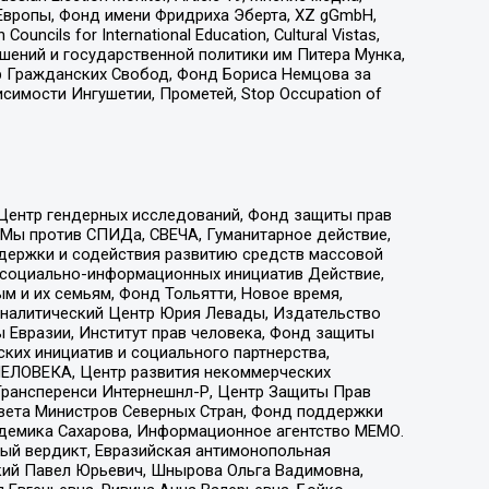
Европы, Фонд имени Фридриха Эберта, XZ gGmbH,
ls for International Education, Cultural Vistas,
ошений и государственной политики им Питера Мунка,
 Гражданских Свобод, Фонд Бориса Немцова за
имости Ингушетии, Прометей, Stop Occupation of
 Центр гендерных исследований, Фонд защиты прав
 Мы против СПИДа, СВЕЧА, Гуманитарное действие,
ддержки и содействия развитию средств массовой
р социально-информационных инициатив Действие,
 и их семьям, Фонд Тольятти, Новое время,
, Аналитический Центр Юрия Левады, Издательство
 Евразии, Институт прав человека, Фонд защиты
ких инициатив и социального партнерства,
ЕЛОВЕКА, Центр развития некоммерческих
 Трансперенси Интернешнл-Р, Центр Защиты Прав
овета Министров Северных Стран, Фонд поддержки
адемика Сахарова, Информационное агентство МЕМО.
ый вердикт, Евразийская антимонопольная
кий Павел Юрьевич, Шнырова Ольга Вадимовна,